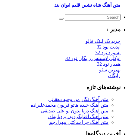
متن آهنگ شاه نشین قلبم ایوان بند
مدیر :
خرید بک لینک فالو
آپدیت نود 32
پسورد نود 32
اوکلی لایسنس رایگان نود 32
همیار نود 32
بهترین سئو
رایگان
نوشته‌های تازه
متن آهنگ نگار من وحید دهقانی
متن آهنگ خنده هاتو قربون محمدعلیزاده
متن آهنگ دریا بدون تو علی صدیقی
متن آهنگ آفتابگردون بردیا بهادر
متن آهنگ چرا ساکتی مهرادجم
آخرین دیدگاه‌ها