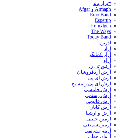
۳برار باند
Armaph و Afgar
Emo Band
Espertip
Homxigen
The Ways
Today Band
آدرین
آراد
آراز کمانگر
آراو
آرتین تی زد
آرش آردفروشان
آرش ای پی
آرش ای پی و مسیح
آرش خامسی
آرش رستمی
آرش قالیچی
آرش کایان
​آرض و ارشیا
آرمین حبیبی
آرمین سمیعی
آرمین مرسی
آروان جوان