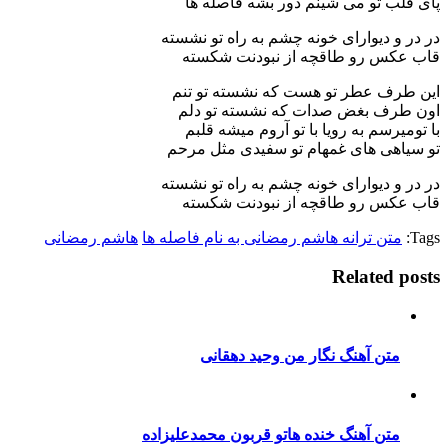
پای قلب تو می شینم دور بشه فاصله ها
در در و دیوارای خونه چشم به راه تو نشسته
قاب عکس رو طاقچه از نبودنت شکسته
این طرف عطر تو هست که نشسته تو تنم
اون طرف بغض صدات که نشسته تو دلم
با تومیرسم به رویا با تو آروم میشه قلبم
تو سیاهی های غمهام تو سفیدی مثل مرحم
در در و دیوارای خونه چشم به راه تو نشسته
قاب عکس رو طاقچه از نبودنت شکسته
Tags:
متن ترانه هاشم رمضانی به نام فاصله ها
هاشم رمضانی
Related posts
متن آهنگ نگار من وحید دهقانی
متن آهنگ خنده هاتو قربون محمدعلیزاده