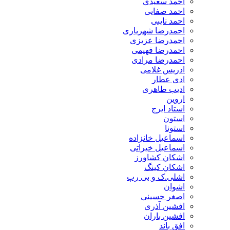
احمد سعیدی
احمد صفایی
احمد نایبی
احمدرضا شهریاری
احمدرضا عزیزی
احمدرضا فهیمی
احمدرضا مرادی
ادریس غلامی
ادی عطار
ادیب طاهری
اروین
استاد ایرج
استون
استونا
اسماعیل خانزاده
اسماعیل خیراتی
اشکان کشاورز
اشکان کینگ
اشلی.ک و بی رپ
اشوان
اصغر حسینی
افشین آذری
افشین باران
افق باند