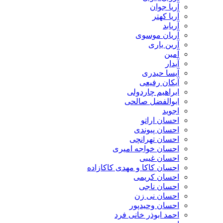
آریا جوان
آریا کهتر
آریابد
آریان موسوی
آرین یاری
آمین
آیدار
آیسا حیدری
آیکان رفیعی
ابراهیم چاردولی
ابوالفضل صالحی
اجوید
احسان اراتو
احسان پیوندی
احسان تهرانچی
احسان خواجه امیری
احسان غیبی
احسان کاکا و مهدی کاکازاده
احسان کریمی
احسان ناجی
احسان نی زن
احسان وحیدپور
احمد ابوذر خانی فرد