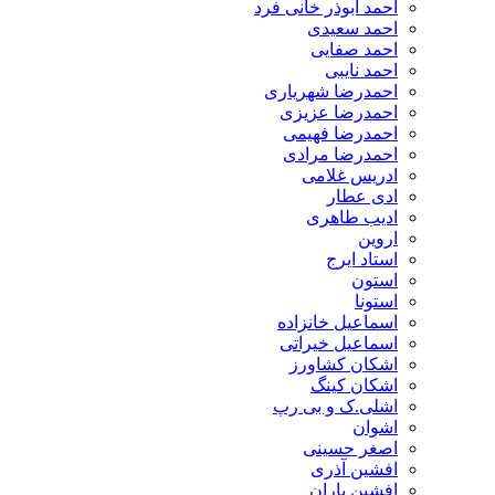
احمد ابوذر خانی فرد
احمد سعیدی
احمد صفایی
احمد نایبی
احمدرضا شهریاری
احمدرضا عزیزی
احمدرضا فهیمی
احمدرضا مرادی
ادریس غلامی
ادی عطار
ادیب طاهری
اروین
استاد ایرج
استون
استونا
اسماعیل خانزاده
اسماعیل خیراتی
اشکان کشاورز
اشکان کینگ
اشلی.ک و بی رپ
اشوان
اصغر حسینی
افشین آذری
افشین باران