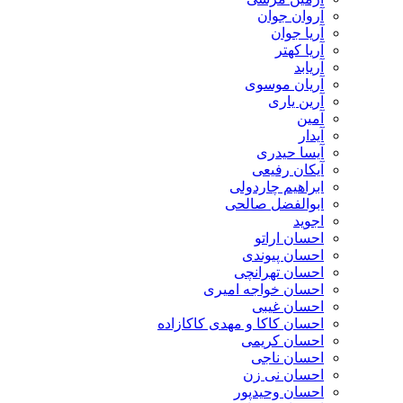
آروان جوان
آریا جوان
آریا کهتر
آریابد
آریان موسوی
آرین یاری
آمین
آیدار
آیسا حیدری
آیکان رفیعی
ابراهیم چاردولی
ابوالفضل صالحی
اجوید
احسان اراتو
احسان پیوندی
احسان تهرانچی
احسان خواجه امیری
احسان غیبی
احسان کاکا و مهدی کاکازاده
احسان کریمی
احسان ناجی
احسان نی زن
احسان وحیدپور