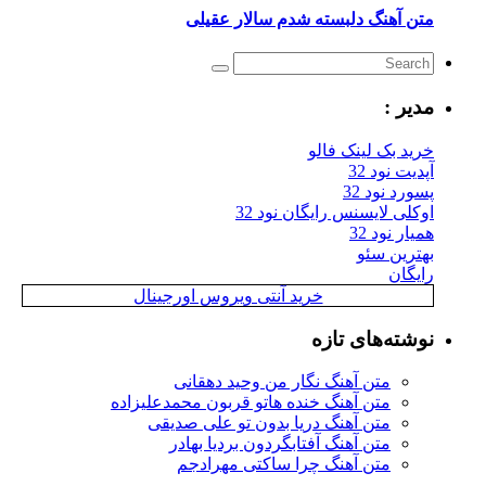
متن آهنگ دلبسته شدم سالار عقیلی
مدیر :
خرید بک لینک فالو
آپدیت نود 32
پسورد نود 32
اوکلی لایسنس رایگان نود 32
همیار نود 32
بهترین سئو
رایگان
خرید آنتی ویروس اورجینال
نوشته‌های تازه
متن آهنگ نگار من وحید دهقانی
متن آهنگ خنده هاتو قربون محمدعلیزاده
متن آهنگ دریا بدون تو علی صدیقی
متن آهنگ آفتابگردون بردیا بهادر
متن آهنگ چرا ساکتی مهرادجم