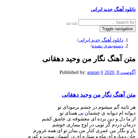
دانلود آهنگ جدید ایرانی
Toggle navigation
دانلود آهنگ جدید ایرانی
/
دسته‌بندی نشده
/
متن آهنگ نگار من وحید دهقانی
آگوست 9, 2020
0
asaran
Published by:
متن آهنگ نگار من وحید دهقانی
هر ثانیه گم میشوم در چشم برمودای تو
دیوانه ام دیوانه ی چشمان
ب
ی همتای تو
از ما دل و دین برده ای معشوقه ی عاشق کشم
درمان دردم گر تویی در اوج بیماری خوشم
یار و نگار من عمری کنار من بمان تو ای همه غرورم
جان دوباره ای ماه و ستاره ای در آسمان سوت و کورم