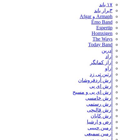
۱۷ باند
۳برار باند
Armaph و Afgar
Emo Band
Espertip
Homxigen
The Ways
Today Band
آدرین
آراد
آراز کمانگر
آراو
آرتین تی زد
آرش آردفروشان
آرش ای پی
آرش ای پی و مسیح
آرش خامسی
آرش رستمی
آرش قالیچی
آرش کایان
​آرض و ارشیا
آرمین حبیبی
آرمین سمیعی
آرمین مرسی