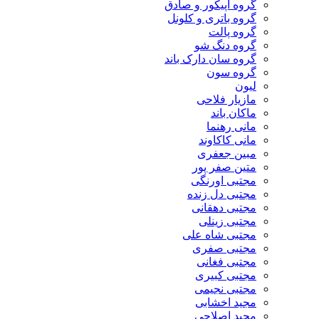
گروه اپیکور و صادق
گروه باتری و کلونل
گروه پالت
گروه دنگ شو
گروه سان دارک باند
گروه سون
لیون
مازیار فلاحی
ماکان باند
مانی رهنما
مانی کاکاوند
مبین جعفری
متین صفر پور
مجتبی اورنگی
مجتبی دل زنده
مجتبی دهقانی
مجتبی زینلی
مجتبی شاه علی
مجتبی صفری
مجتبی فغانی
مجتبی کبیری
مجتبی نجیمی
مجید اخشابی
مجید اصلاحی