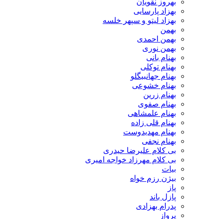
بهروز نقویان
بهزاد پارسایی
بهزاد لیتو و سپهر خلسه
بهمن
بهمن احمدی
بهمن نوری
بهنام بانی
بهنام توکلی
بهنام جهانبیگلو
بهنام خشوعی
بهنام زرین
بهنام صفوی
بهنام علمشاهی
بهنام قلی زاده
بهنام مهدیدوست
بهنام نجفی
بی کلام علیرضا حیدری
بی کلام مهرزاد خواجه امیری
بیات
بیژن رزم خواه
پاز
پازل باند
پدرام بهزادی
پرواز