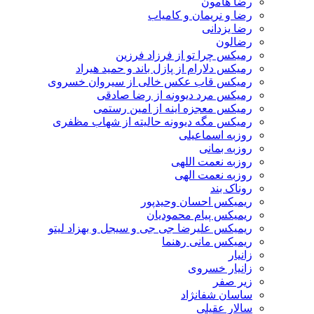
رضا هامون
رضا و نریمان و کامیاب
رضا یزدانی
رضالون
رمیکس چرا تو از فرزاد فرزین
رمیکس دلارام از پازل باند و حمید هیراد
رمیکس قاب عکس خالی از سیروان خسروی
رمیکس مرد دیوونه از رضا صادقی
رمیکس معجزه اینه از امین رستمی
رمیکس مگه دیوونه حالیته از شهاب مظفری
روزبه اسماعیلی
روزبه بمانی
روزبه نعمت اللهی
روزبه نعمت الهی
روناک بند
ریمیکس احسان وحیدپور
ریمیکس پیام محمودیان
ریمیکس علیرضا جی جی و سیجل و بهزاد لیتو
ریمیکس مانی رهنما
زانیار
زانیار خسروی
زیر صفر
ساسان شفانژاد
سالار عقیلی