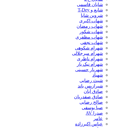
شایان قاسمی
شایع و T-Dey
شروین شایا
شهاب اکبری
شهاب رمضان
شهاب شکور
شهاب مظفری
شهاب نجفی
شهرام شکوهی
شهرام میرجلالی
شهرام ناظری
شهرام نیک یار
شهریار حسینی
شهیاد
شیث رضایی
شیرازیس باند
صادق آبان
صادق صفدریان
صالح رضایی
صبا یوسفی
صدرا AV
عامر
عباس اکبرزاده