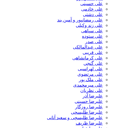
علی حسینی
علی خادمی
علی دشتی
علی رمضانپور و آمین بند
علی زند وکیلی
علی سپاهی
علی ستوده
علی صدر
علی عبدالمالکی
علی قریبی
علی کرمانشاهی
علی گنجی
علی لهراسبی
علی مرتضوی
علی ملک پور
علی میرمحمدی
علی نظریان
علیرضا آذر
علیرضا حسینی
علیرضا روزگار
علیرضا طلیسچی
علیرضا طلیسچی و سعید آتانی
علیرضا ظریف