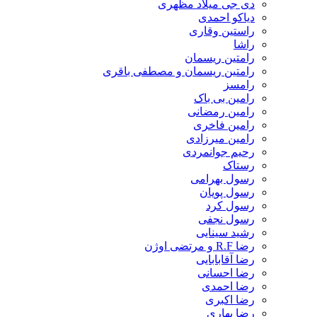
دی جی میلاد مظهری
دیاکو احمدی
راستین وقاری
راشا
رامتین ریسمان
رامتین ریسمان و مصطفی باقری
رامسز
رامین بی باک
رامین رمضانی
رامین فاخری
رامین میرزادی
رحیم جوانمردی
رستاک
رسول بهرامی
رسول پویان
رسول کرد
رسول نجفی
رشید سینایی
رضا R.F و مرتضی اوژن
رضا آقابابایی
رضا احسانی
رضا احمدی
رضا اکبری
رضا بهاری