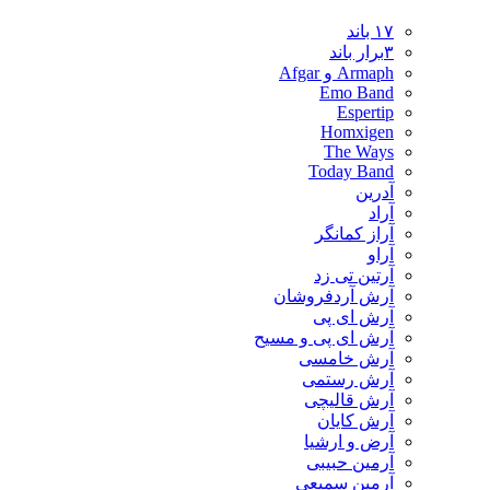
۱۷ باند
۳برار باند
Armaph و Afgar
Emo Band
Espertip
Homxigen
The Ways
Today Band
آدرین
آراد
آراز کمانگر
آراو
آرتین تی زد
آرش آردفروشان
آرش ای پی
آرش ای پی و مسیح
آرش خامسی
آرش رستمی
آرش قالیچی
آرش کایان
​آرض و ارشیا
آرمین حبیبی
آرمین سمیعی