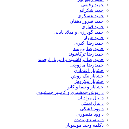
حمید رفیعی
حمید شکرانه
حمید عسکری
حمید فیروز دهقان
حمید قهاری
حمید گودرزی و میلاد بابایی
حمید هیراد
حمیدرضا اکبری
حمیدرضا برومند
حمیدرضا ترکاشوند
حمیدرضا ترکاشوند و امیریل ارجمند
حمیدرضا مازوچی
خشایار اعتمادی
خشایار نیک روش
خشایار نیکروش
خشایار و نیما و کانو
داریوش جمشیدی و کامبیز جمشیدی
دانیال مرادیان
دانیال نعمتی
داوود فشکی
داوود منصوری
دسته‌بندی نشده
دکلمه وحید موسویان