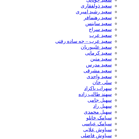
سعید ذولفقاری
سعید رشید امیری
سعید رهنمافر
سعید ساینس
سعید سراج
سعید عرب
سعید عرب – چه ساده رفتی
سعید علیپوریان
سعید کرمانی
سعید متین
سعید مدرس
سعید مشرقی
سعید واحدی
سلی خان
سهراب پاکزاد
سهند طالب زاده
سهیل جامی
سهیل راد
سهیل محمدی
سیامک خانلو
سیامک عباسی
سیاوش علایی
سیاوش فاضلی