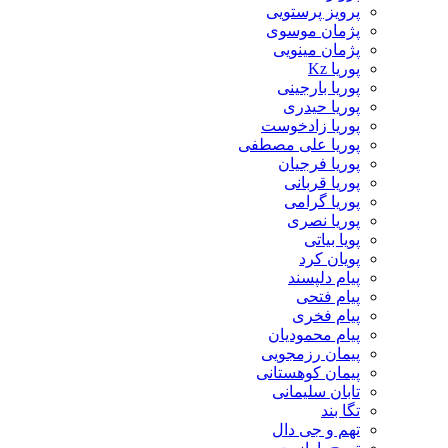
پرویز پرستویی
پژمان موسوی
پژمان مینویی
پوریا Kz
پوریا بارجینی
پوریا حیدری
پوریا زادخوست
پوریا علی مصطفی
پوریا فرجیان
پوریا قربانی
پوریا گرامی
پوریا نصری
پویا بیاتی
پویان کرد
پیام دلپسند
پیام فتحی
پیام فخری
پیام محمودیان
پیمان رزمجویی
پیمان کوهستانی
تابان سلیمانی
تگا بند
تهم و جی دال