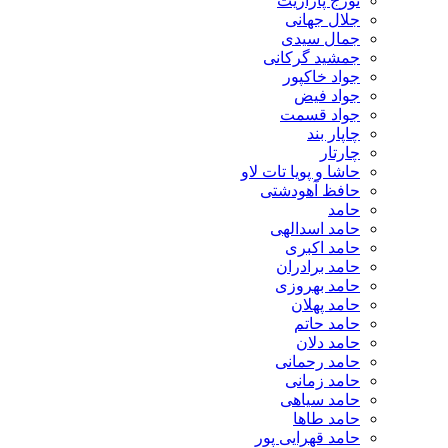
تورج پارازیت
جلال جهانی
جمال سیدی
جمشید گرکانی
جواد خاکپور
جواد فیض
جواد قسمت
چاپار بند
چارتار
حاشا و پویا تات لاو
حافظ آهودشتی
حامد
حامد اسدالهی
حامد اکبری
حامد برادران
حامد بهروزی
حامد پهلان
حامد حاتم
حامد دلان
حامد رحمانی
حامد زمانی
حامد سیاهی
حامد طاها
حامد قهرایی پور