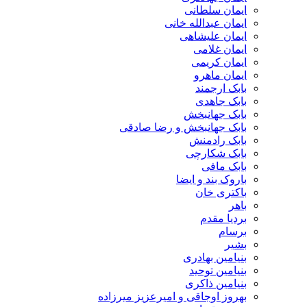
ایمان سلطانی
ایمان عبدالله خانی
ایمان علیشاهی
ایمان غلامی
ایمان کریمی
ایمان ماهرو
بابک ارجمند
بابک جاهدی
بابک جهانبخش
بابک جهانبخش و رضا صادقی
بابک رادمنش
بابک شکارچی
بابک مافی
باروک بند و ایضا
باکتری خان
باهر
بردیا مقدم
برسام
بشیر
بنیامین بهادری
بنیامین توحید
بنیامین ذاکری
بهروز اوجاقی و امیرعزیز میرزاده