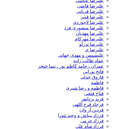
علیرضا عباسی
علیرضا قاضی
علیرضا قربانی
علیرضا قنبر
علیرضا لاجوردی
علیرضا منصوری فرد
علیرضا مهدیان
علیرضا مهرکام
علیرضا ندرلو
علیرضا ی
علیشمس و مهدی جهانی
عماد طالب زاده
عمران ، حامد کاظم پور ، نیما حنجر
فاتح نورایی
فاروق جدلی
فاطمه
فاطمه و رضا شیری
فتاح فتحی
فربد یزدانفر
فرجاد فرج اللهی
فردین آر وان
فرزاد بیباش و وحید تتورا
فرزاد خرمی
فرزاد شاه علی