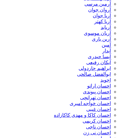
آرمین مرسی
آروان جوان
آریا جوان
آریا کهتر
آریابد
آریان موسوی
آرین یاری
آمین
آیدار
آیسا حیدری
آیکان رفیعی
ابراهیم چاردولی
ابوالفضل صالحی
اجوید
احسان اراتو
احسان پیوندی
احسان تهرانچی
احسان خواجه امیری
احسان غیبی
احسان کاکا و مهدی کاکازاده
احسان کریمی
احسان ناجی
احسان نی زن