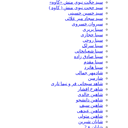
سید حجّت نبوی منش «کاوه»
سید حجت نبوی منش ( کاوه )
سید حسین حسینى
سید سجاد میر علائی
سیروان خسروی
سینا پرپری
سینا حجازی
سینا روحی
سینا سرلک
سینا شعبانخانی
سینا صادق زاده
سینا مقدم
سینا هاترد
شادمهر جمالی
شارمین
شاهد سبحانی فر و نیما تاری
شاهرخ افشار
شاهین خالدی
شاهین دانشجو
شاهین سیف
شاهین عبدهی
شاهین متولی
شایان شیرین
شایان ع 2