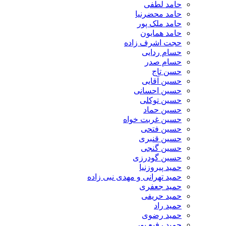
حامد لطفی
حامد محضرنیا
حامد ملک پور
حامد همایون
حجت اشرف زاده
حسام ردایی
حسام صدر
حسن تاج
حسین آقایی
حسین احسانی
حسین توکلی
حسین حماد
حسین غربت خواه
حسین فتحی
حسین قنبری
حسین گنجی
حسین گودرزی
حمید پیروزنیا
حمید تهرانی و مهدی نبی زاده
حمید جعفری
حمید حریفی
حمید راد
حمید رضوی
حمید رفیع پور