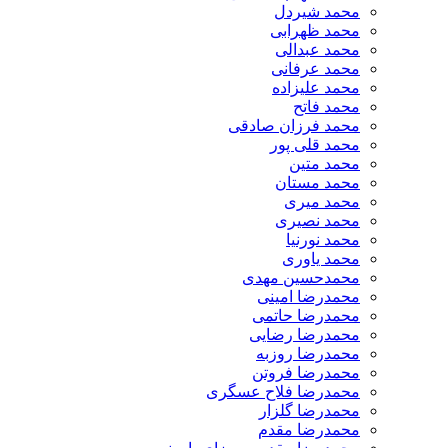
​محمد شیردل
محمد ظهرابی
محمد عبدالی
محمد عرفانی
محمد علیزاده
محمد فاتح
محمد فرزان صادقی
محمد قلی پور
محمد متین
محمد مستان
محمد میری
محمد نصیری
محمد نورنیا
محمد یاوری
محمدحسین مهدی
محمدرضا امینی
محمدرضا حاتمی
محمدرضا رضایی
محمدرضا روزبه
محمدرضا فروتن
محمدرضا فلاح عسگری
محمدرضا گلزار
محمدرضا مقدم