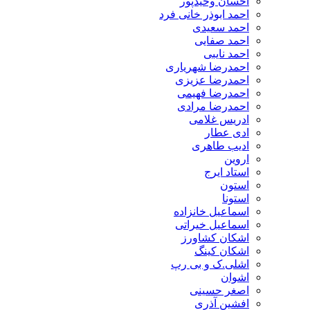
احسان وحیدپور
احمد ابوذر خانی فرد
احمد سعیدی
احمد صفایی
احمد نایبی
احمدرضا شهریاری
احمدرضا عزیزی
احمدرضا فهیمی
احمدرضا مرادی
ادریس غلامی
ادی عطار
ادیب طاهری
اروین
استاد ایرج
استون
استونا
اسماعیل خانزاده
اسماعیل خیراتی
اشکان کشاورز
اشکان کینگ
اشلی.ک و بی رپ
اشوان
اصغر حسینی
افشین آذری