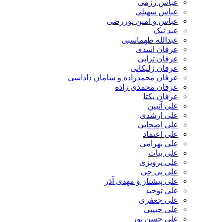
عباس رزمی
عباس سهیلی
عباس و امین پوررضی
عبد نیک
عبدالله طهماسبی‎
عرفان اسدی
عرفان ترابی
عرفان زلیکانی
عرفان محمدزاده و سامان داداشی
عرفان محمدی زاده
عرفان یکتا
علی آتبین
علی ارشدی
علی اصحابی
علی اعتماد
علی بهرامی
علی بیات
علی پرویزی
علی پی جی
علی پیشتاز و مهدی آذر
علی توحید
علی جعفری
علی حبیبی
علی حسن پور