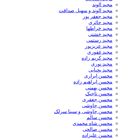
مجید الوند‎
مجید الوند و سهیل صداقت
مجید جعفر پور
مجید حائری
مجید خراطها
مجید خشتی
مجید رستمی
مجید عزیزپور
مجید غفوری
مجید کریم زاده
مجید نوری
مجید یحیایی
محسن ابراری
محسن ابراهیم زاده
محسن بهمنی
محسن تاجیک
محسن جعفری
محسن چاوشی
محسن چاوشی و سینا سرلک
محسن سالم
محسن شاه محمدی
محسن صالحی
محسن علیزاده