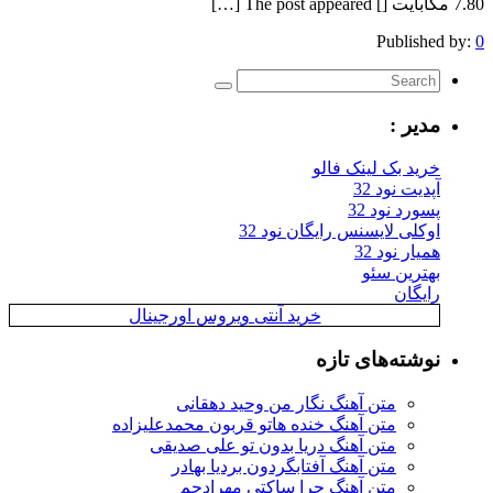
7.80 مگابایت [] The post appeared […]
Published by:
0
مدیر :
خرید بک لینک فالو
آپدیت نود 32
پسورد نود 32
اوکلی لایسنس رایگان نود 32
همیار نود 32
بهترین سئو
رایگان
خرید آنتی ویروس اورجینال
نوشته‌های تازه
متن آهنگ نگار من وحید دهقانی
متن آهنگ خنده هاتو قربون محمدعلیزاده
متن آهنگ دریا بدون تو علی صدیقی
متن آهنگ آفتابگردون بردیا بهادر
متن آهنگ چرا ساکتی مهرادجم