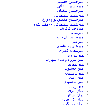
امیرحسین حسینی
امیرحسین رضائی
امیرحسین متقیان
امیرحسین مقصودلو
امیرحسین مقصودلو و دوزخ
امیرحسین مقصودلو و رضا پیشرو
امیررضا کاکاوند
امیرسعید
امیرعباس آل حبیب
امیرعلی
امیرعلی پورقاسم
امیرمحمد غفاری
امین اکبری
امین تیرزاد و سام سهراب
امین حبیبی
امین حسنوند
امین رستمی
امین رفیعی
امین محمودی
امین ناریت
ایمان آذری
ایمان استار
ایمان اف جی ۱۰
ایمان جهانگری