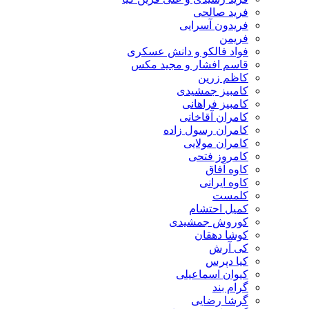
فرید صالحی
فریدون آسرایی
فریمن
فواد فالکو و دانش عسکری
قاسم افشار و مجید مکس
کاظم زرین
کامبیز جمشیدی
کامبیز فراهانی
کامران آقاخانی
کامران رسول زاده
کامران مولایی
کامروز فتحی
کاوه آفاق
کاوه ایرانی
کلمست
کمیل احتشام
کوروش جمشیدی
کوشا دهقان
کی آرش
کیا دپرس
کیوان اسماعیلی
گرام بند
گرشا رضایی