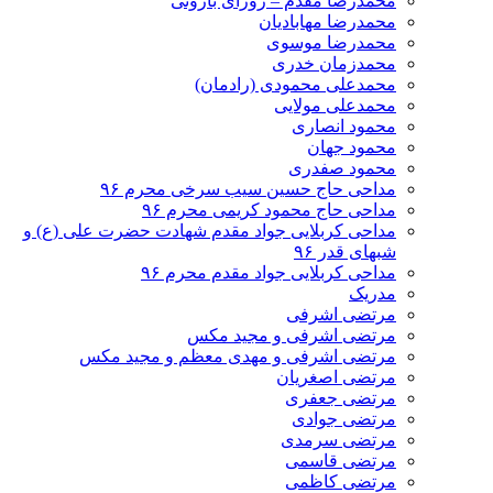
محمدرضا مقدم – روزای بارونی
محمدرضا مهابادیان
محمدرضا موسوی
محمدزمان خدری
محمدعلی محمودی (رادمان)
محمدعلی مولایی
محمود انصاری
محمود جهان
محمود صفدری
مداحی حاج حسین سیب سرخی محرم ۹۶
مداحی حاج محمود کریمی محرم ۹۶
مداحی کربلایی جواد مقدم شهادت حضرت علی (ع) و
شبهای قدر ۹۶
مداحی کربلایی جواد مقدم محرم ۹۶
مدریک
مرتضی اشرفی
مرتضی اشرفی و مجید مکس
مرتضی اشرفی و مهدی معظم و مجید مکس
مرتضی اصغریان
مرتضی جعفری
مرتضی جوادی
مرتضی سرمدی
مرتضی قاسمی
مرتضی کاظمی