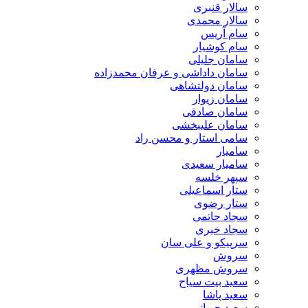
سالار قنبری
سالار محمدی
سام آریس
سام کوشیار
سامان جلیلی
سامان داداشی و عرفان محمدزاده
سامان دولتشاهی
سامان زیوار
سامان صادقی
سامان علیبخشی
سامی استار و محسن راد
سامیار
سامیار سعیدی
سپهر خلسه
ستار اسماعیلی
ستار رضوی
سجاد حاتمی
سجاد خیری
سرپیکو و علی سان
سروش
سروش مظهری
سعید بیت سیاح
سعید پاشا
سعید چوپانی