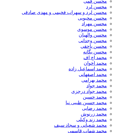
محسن قمی
محسن لرد
محسن لرد و سهراب فخیمی و مهدی صادقی
محسن محبوبی
محسن مهراد
محسن موسوی
محسن والهیان
محسن وجدانی
محسن یاحقی
محسن یگانه
محمد اچ اف
محمد اخوان
محمد اسماعیل زاده
محمد اصفهانی
محمد بهرامی
محمد جواد
محمد جواد درجزی
محمد حسین
محمد حسین طیبی نیا
محمد رضایی
محمد زرنوش
محمد زند وکیلی
محمد شعبانی و سجاد سیف
محمد شهاب قاسمی