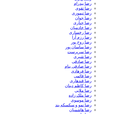
رضا بیدرام
رضا تقوی
رضا تیموری
رضا جوان
رضا چناری
رضا خادمیان
رضا رخساری
رضا رزم آرا
رضا روح پور
رضا ساسان پور
رضا سرپرست
رضا شیری
رضا صادقی
رضا صادقی بنام
رضا فرهادی
رضا قائمی
رضا قندهاری
رضا کاظم دینان
رضا ملایی
رضا ملک زاده
رضا موسوی
رضا نمو و سکسکه بند
رضا هاشمیان