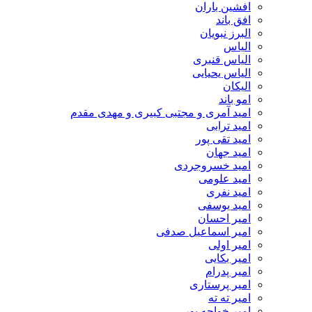
افشین باران
افق باند
البرز نبویان
الیاس
الیاس قنبرى
الیاس یحیایی
الیکان
امو باند
امید آمری و مجتبی کبیری و مهدى مقدم
امید ترابی
امید تقی پور
امید جهان
امید خسروجردی
امید علومی
امید نفری
امید یوسفی
امیر احسان
امیر اسماعیل صدفی
امیر اولی
امیر بکایی
امیر پدرام
امیر پرستاری
امیر ته ته
امیر خواجه پور