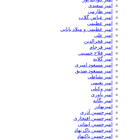
امیر سعیدی
امیر طارمی
امیر عباس گلاب
امیر عظیمی
امیر عظیمی و میلاد بابایی
امیر علی
امیر فخرالدین
امیر فرجام
امیر فلاح حسینی
امیر گلایه
امیر مسعود امیری
امیر مسعود صدیق
امیر نشاطی
امیر نعیمی
امیر وکیلی
امیر یاوری
امیر یگانه
امیربهادر
امیرحسین آذری
امیرحسین افتخاری
امیرحسین ایمانی
امیرحسین پاک نهاد
امیرحسین پاکنهاد