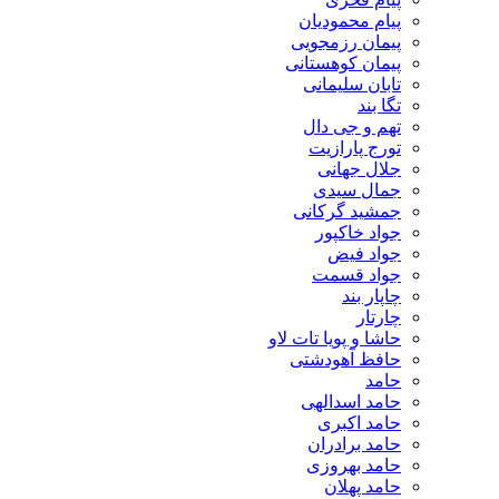
پیام محمودیان
پیمان رزمجویی
پیمان کوهستانی
تابان سلیمانی
تگا بند
تهم و جی دال
تورج پارازیت
جلال جهانی
جمال سیدی
جمشید گرکانی
جواد خاکپور
جواد فیض
جواد قسمت
چاپار بند
چارتار
حاشا و پویا تات لاو
حافظ آهودشتی
حامد
حامد اسدالهی
حامد اکبری
حامد برادران
حامد بهروزی
حامد پهلان