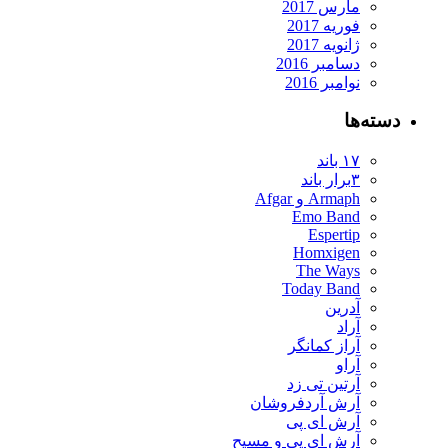
مارس 2017
فوریه 2017
ژانویه 2017
دسامبر 2016
نوامبر 2016
ته‌ها
۱۷ باند
۳برار باند
Armaph و Afgar
Emo Band
Espertip
Homxigen
The Ways
Today Band
آدرین
آراد
آراز کمانگر
آراو
آرتین تی زد
آرش آردفروشان
آرش ای پی
آرش ای پی و مسیح