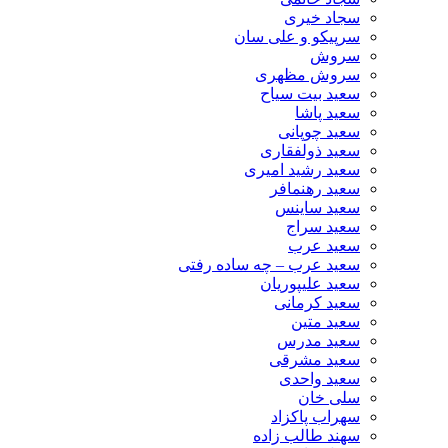
سجاد خیری
سرپیکو و علی سان
سروش
سروش مظهری
سعید بیت سیاح
سعید پاشا
سعید چوپانی
سعید ذولفقاری
سعید رشید امیری
سعید رهنمافر
سعید ساینس
سعید سراج
سعید عرب
سعید عرب – چه ساده رفتی
سعید علیپوریان
سعید کرمانی
سعید متین
سعید مدرس
سعید مشرقی
سعید واحدی
سلی خان
سهراب پاکزاد
سهند طالب زاده