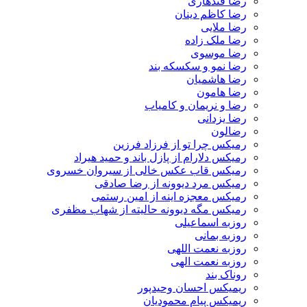
رضا قندهاری
رضا کاظم دینان
رضا ملایی
رضا ملک زاده
رضا موسوی
رضا نمو و سکسکه بند
رضا هاشمیان
رضا هامون
رضا و نریمان و کامیاب
رضا یزدانی
رضالون
رمیکس چرا تو از فرزاد فرزین
رمیکس دلارام از پازل باند و حمید هیراد
رمیکس قاب عکس خالی از سیروان خسروی
رمیکس مرد دیوونه از رضا صادقی
رمیکس معجزه اینه از امین رستمی
رمیکس مگه دیوونه حالیته از شهاب مظفری
روزبه اسماعیلی
روزبه بمانی
روزبه نعمت اللهی
روزبه نعمت الهی
روناک بند
ریمیکس احسان وحیدپور
ریمیکس پیام محمودیان