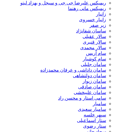
ریمیکس علیرضا جی جی و سیجل و بهزاد لیتو
ریمیکس مانی رهنما
زانیار
زانیار خسروی
زیر صفر
ساسان شفانژاد
سالار عقیلی
سالار قنبری
سالار محمدی
سام آریس
سام کوشیار
سامان جلیلی
سامان داداشی و عرفان محمدزاده
سامان دولتشاهی
سامان زیوار
سامان صادقی
سامان علیبخشی
سامی استار و محسن راد
سامیار
سامیار سعیدی
سپهر خلسه
ستار اسماعیلی
ستار رضوی
سجاد حاتمی