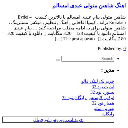
اهین متولی عیدی امسالم
شاهین متولی بنام عیدی امسالم با بالاترین کیفیت – Eydei
Emsalam ترانه : کیمیا آقاخانی , آهنگ , تنظیم , میکس مسترینگ :
ولی برای به ادامه مطلب مراجعه کنید … بنام عیدی
امسالم دانلود با کیفیت 128 – 3.20 مگابایت [] دانلود با کیفیت 320 –
Publis
یر :
ید بک لینک فالو
یت نود 32
رد نود 32
کلی لایسنس رایگان نود 32
ار نود 32
ترین سئو
یگان
خرید آنتی ویروس اورجینال