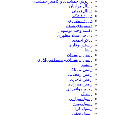
داریوش جمشیدی و کامبیز جمشیدی
دانیال مرادیان
دانیال نعمتی
داوود فشکی
داوود منصوری
دسته‌بندی نشده
دکلمه وحید موسویان
دی جی میلاد مظهری
دیاکو احمدی
راستین وقاری
راشا
رامتین ریسمان
رامتین ریسمان و مصطفی باقری
رامسز
رامین بی باک
رامین رمضانی
رامین فاخری
رامین میرزادی
رحیم جوانمردی
رستاک
رسول بهرامی
رسول پویان
رسول کرد
رسول نجفی