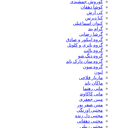
کوروش جمشیدی
کوشا دهقان
کی آرش
کیا دپرس
کیوان اسماعیلی
گرام بند
گرشا رضایی
گروه اپیکور و صادق
گروه باتری و کلونل
گروه پالت
گروه دنگ شو
گروه سان دارک باند
گروه سون
لیون
مازیار فلاحی
ماکان باند
مانی رهنما
مانی کاکاوند
مبین جعفری
متین صفر پور
مجتبی اورنگی
مجتبی دل زنده
مجتبی دهقانی
مجتبی زینلی