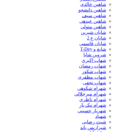
شاهین خالدی
شاهین دانشجو
شاهین سیف
شاهین عبدهی
شاهین متولی
شایان شیرین
شایان ع 2
شایان قاسمی
شایع و T-Dey
شروین شایا
شهاب اکبری
شهاب رمضان
شهاب شکور
شهاب مظفری
شهاب نجفی
شهرام شکوهی
شهرام میرجلالی
شهرام ناظری
شهرام نیک یار
شهریار حسینی
شهیاد
شیث رضایی
شیرازیس باند