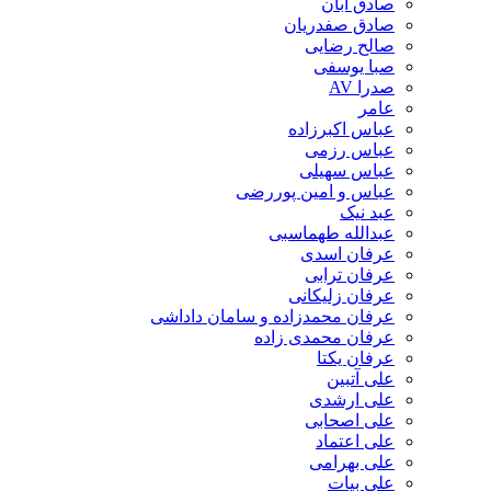
صادق آبان
صادق صفدریان
صالح رضایی
صبا یوسفی
صدرا AV
عامر
عباس اکبرزاده
عباس رزمی
عباس سهیلی
عباس و امین پوررضی
عبد نیک
عبدالله طهماسبی‎
عرفان اسدی
عرفان ترابی
عرفان زلیکانی
عرفان محمدزاده و سامان داداشی
عرفان محمدی زاده
عرفان یکتا
علی آتبین
علی ارشدی
علی اصحابی
علی اعتماد
علی بهرامی
علی بیات