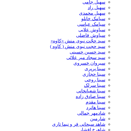
سهیل جامی
سهیل راد
سهیل محمدی
سیامک خانلو
سیامک عباسی
سیاوش علایی
سیاوش فاضلی
سید حجّت نبوی منش «کاوه»
سید حجت نبوی منش ( کاوه )
سید حسین حسینى
سید سجاد میر علائی
سیروان خسروی
سینا پرپری
سینا حجازی
سینا روحی
سینا سرلک
سینا شعبانخانی
سینا صادق زاده
سینا مقدم
سینا هاترد
شادمهر جمالی
شارمین
شاهد سبحانی فر و نیما تاری
شاهرخ افشار