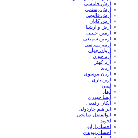
آرش خامسی
آرش رستمی
آرش قالیچی
آرش کایان
​آرض و ارشیا
آرمین حبیبی
آرمین سمیعی
آرمین مرسی
آروان جوان
آریا جوان
آریا کهتر
آریابد
آریان موسوی
آرین یاری
آمین
آیدار
آیسا حیدری
آیکان رفیعی
ابراهیم چاردولی
ابوالفضل صالحی
اجوید
احسان اراتو
احسان پیوندی