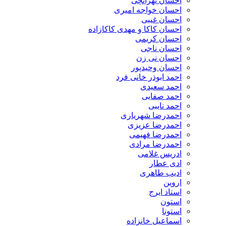
احسان تهرانچی
احسان خواجه امیری
احسان غیبی
احسان کاکا و مهدی کاکازاده
احسان کریمی
احسان ناجی
احسان نی زن
احسان وحیدپور
احمد ابوذر خانی فرد
احمد سعیدی
احمد صفایی
احمد نایبی
احمدرضا شهریاری
احمدرضا عزیزی
احمدرضا فهیمی
احمدرضا مرادی
ادریس غلامی
ادی عطار
ادیب طاهری
اروین
استاد ایرج
استون
استونا
اسماعیل خانزاده