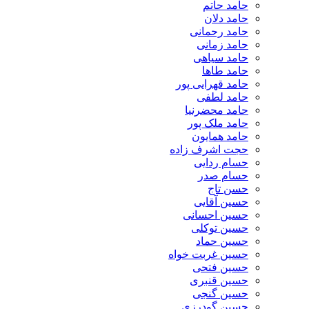
حامد حاتم
حامد دلان
حامد رحمانی
حامد زمانی
حامد سیاهی
حامد طاها
حامد قهرایی پور
حامد لطفی
حامد محضرنیا
حامد ملک پور
حامد همایون
حجت اشرف زاده
حسام ردایی
حسام صدر
حسن تاج
حسین آقایی
حسین احسانی
حسین توکلی
حسین حماد
حسین غربت خواه
حسین فتحی
حسین قنبری
حسین گنجی
حسین گودرزی