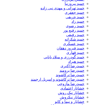
حمید پیروزنیا
حمید تهرانی و مهدی نبی زاده
حمید جعفری
حمید حریفی
حمید راد
حمید رضوی
حمید رفیع پور
حمید رفیعی
حمید شکرانه
حمید عسکری
حمید فیروز دهقان
حمید قهاری
حمید گودرزی و میلاد بابایی
حمید هیراد
حمیدرضا اکبری
حمیدرضا برومند
حمیدرضا ترکاشوند
حمیدرضا ترکاشوند و امیریل ارجمند
حمیدرضا مازوچی
خشایار اعتمادی
خشایار نیک روش
خشایار نیکروش
خشایار و نیما و کانو