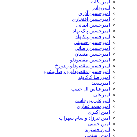
امیر یگانه
امیربهادر
امیرحسین آذری
امیرحسین افتخاری
امیرحسین ایمانی
امیرحسین پاک نهاد
امیرحسین پاکنهاد
امیرحسین حسینی
امیرحسین رضائی
امیرحسین متقیان
امیرحسین مقصودلو
امیرحسین مقصودلو و دوزخ
امیرحسین مقصودلو و رضا پیشرو
امیررضا کاکاوند
امیرسعید
امیرعباس آل حبیب
امیرعلی
امیرعلی پورقاسم
امیرمحمد غفاری
امین اکبری
امین تیرزاد و سام سهراب
امین حبیبی
امین حسنوند
امین رستمی