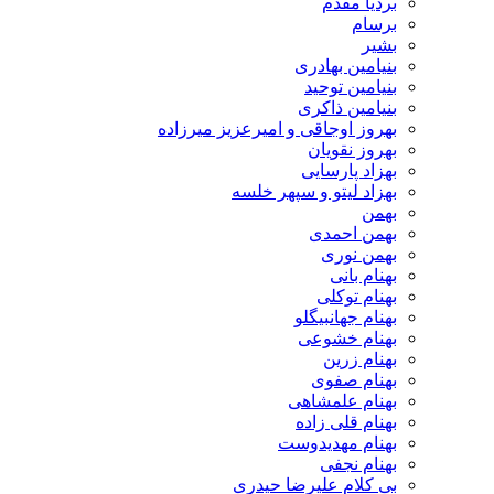
بردیا مقدم
برسام
بشیر
بنیامین بهادری
بنیامین توحید
بنیامین ذاکری
بهروز اوجاقی و امیرعزیز میرزاده
بهروز نقویان
بهزاد پارسایی
بهزاد لیتو و سپهر خلسه
بهمن
بهمن احمدی
بهمن نوری
بهنام بانی
بهنام توکلی
بهنام جهانبیگلو
بهنام خشوعی
بهنام زرین
بهنام صفوی
بهنام علمشاهی
بهنام قلی زاده
بهنام مهدیدوست
بهنام نجفی
بی کلام علیرضا حیدری