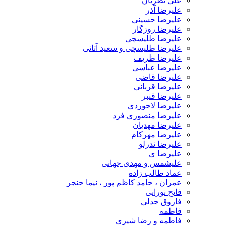
علی نظریان
علیرضا آذر
علیرضا حسینی
علیرضا روزگار
علیرضا طلیسچی
علیرضا طلیسچی و سعید آتانی
علیرضا ظریف
علیرضا عباسی
علیرضا قاضی
علیرضا قربانی
علیرضا قنبر
علیرضا لاجوردی
علیرضا منصوری فرد
علیرضا مهدیان
علیرضا مهرکام
علیرضا ندرلو
علیرضا ی
علیشمس و مهدی جهانی
عماد طالب زاده
عمران ، حامد کاظم پور ، نیما حنجر
فاتح نورایی
فاروق جدلی
فاطمه
فاطمه و رضا شیری