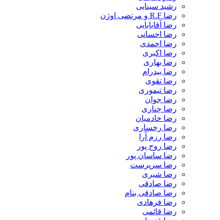
رشید سینایی
رضا R.F و مرتضی اوژن
رضا آقابابایی
رضا احسانی
رضا احمدی
رضا اکبری
رضا بهاری
رضا بیدرام
رضا تقوی
رضا تیموری
رضا جوان
رضا چناری
رضا خادمیان
رضا رخساری
رضا رزم آرا
رضا روح پور
رضا ساسان پور
رضا سرپرست
رضا شیری
رضا صادقی
رضا صادقی بنام
رضا فرهادی
رضا قائمی