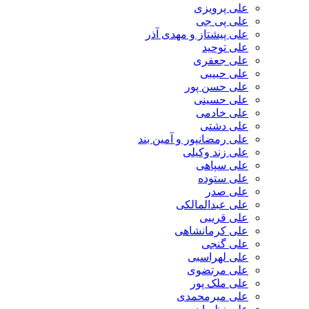
علی پرویزی
علی پی جی
علی پیشتاز و مهدی آذر
علی توحید
علی جعفری
علی حبیبی
علی حسن پور
علی حسینی
علی خادمی
علی دشتی
علی رمضانپور و آمین بند
علی زند وکیلی
علی سپاهی
علی ستوده
علی صدر
علی عبدالمالکی
علی قریبی
علی کرمانشاهی
علی گنجی
علی لهراسبی
علی مرتضوی
علی ملک پور
علی میرمحمدی