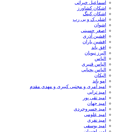
اسماعیل خیراتی
اشکان کشاورز
اشکان کینگ
اشلی.ک و بی رپ
اشوان
اصغر حسینی
افشین آذری
افشین باران
افق باند
البرز نبویان
الیاس
الیاس قنبرى
الیاس یحیایی
الیکان
امو باند
امید آمری و مجتبی کبیری و مهدى مقدم
امید ترابی
امید تقی پور
امید جهان
امید خسروجردی
امید علومی
امید نفری
امید یوسفی
امیر احسان