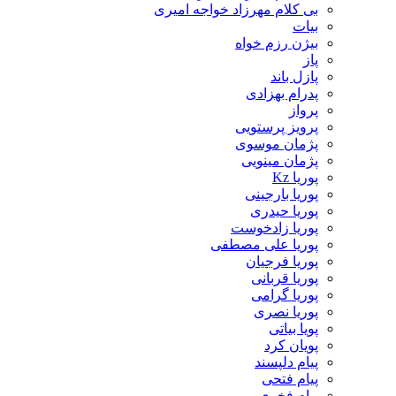
بی کلام مهرزاد خواجه امیری
بیات
بیژن رزم خواه
پاز
پازل باند
پدرام بهزادی
پرواز
پرویز پرستویی
پژمان موسوی
پژمان مینویی
پوریا Kz
پوریا بارجینی
پوریا حیدری
پوریا زادخوست
پوریا علی مصطفی
پوریا فرجیان
پوریا قربانی
پوریا گرامی
پوریا نصری
پویا بیاتی
پویان کرد
پیام دلپسند
پیام فتحی
پیام فخری