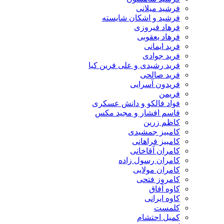
فرشید میلانی
فرشید و اشکان شایسته
فرهاد فیروزی
فرهاد یعقوبی
فرید ایمانی
فرید جوادی
فرید رشیدی و علی فرین کیا
فرید صالحی
فریدون آسرایی
فریمن
فواد فالکو و دانش عسکری
قاسم افشار و مجید مکس
کاظم زرین
کامبیز جمشیدی
کامبیز فراهانی
کامران آقاخانی
کامران رسول زاده
کامران مولایی
کامروز فتحی
کاوه آفاق
کاوه ایرانی
کلمست
کمیل احتشام