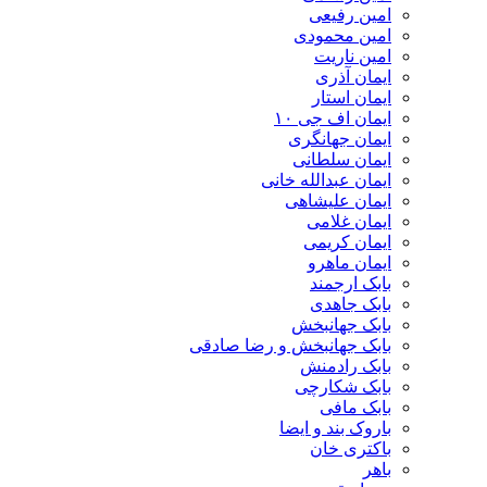
امین رفیعی
امین محمودی
امین ناریت
ایمان آذری
ایمان استار
ایمان اف جی ۱۰
ایمان جهانگری
ایمان سلطانی
ایمان عبدالله خانی
ایمان علیشاهی
ایمان غلامی
ایمان کریمی
ایمان ماهرو
بابک ارجمند
بابک جاهدی
بابک جهانبخش
بابک جهانبخش و رضا صادقی
بابک رادمنش
بابک شکارچی
بابک مافی
باروک بند و ایضا
باکتری خان
باهر