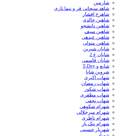
شارمین
شاهد سبحانی فر و نیما تاری
شاهرخ افشار
شاهین خالدی
شاهین دانشجو
شاهین سیف
شاهین عبدهی
شاهین متولی
شایان شیرین
شایان ع 2
شایان قاسمی
شایع و T-Dey
شروین شایا
شهاب اکبری
شهاب رمضان
شهاب شکور
شهاب مظفری
شهاب نجفی
شهرام شکوهی
شهرام میرجلالی
شهرام ناظری
شهرام نیک یار
شهریار حسینی
شهیاد