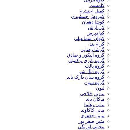
کلمست
کمیل احتشام
کوروش جمشیدی
کوشا دهقان
کی آرش
کیا دپرس
کیوان اسماعیلی
گرام بند
گرشا رضایی
گروه اپیکور و صادق
گروه باتری و کلونل
گروه پالت
گروه دنگ شو
گروه سان دارک باند
گروه سون
لیون
مازیار فلاحی
ماکان باند
مانی رهنما
مانی کاکاوند
مبین جعفری
متین صفر پور
مجتبی اورنگی