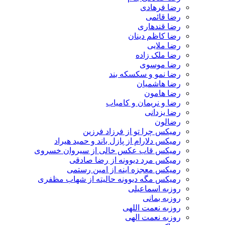
رضا فرهادی
رضا قائمی
رضا قندهاری
رضا کاظم دینان
رضا ملایی
رضا ملک زاده
رضا موسوی
رضا نمو و سکسکه بند
رضا هاشمیان
رضا هامون
رضا و نریمان و کامیاب
رضا یزدانی
رضالون
رمیکس چرا تو از فرزاد فرزین
رمیکس دلارام از پازل باند و حمید هیراد
رمیکس قاب عکس خالی از سیروان خسروی
رمیکس مرد دیوونه از رضا صادقی
رمیکس معجزه اینه از امین رستمی
رمیکس مگه دیوونه حالیته از شهاب مظفری
روزبه اسماعیلی
روزبه بمانی
روزبه نعمت اللهی
روزبه نعمت الهی