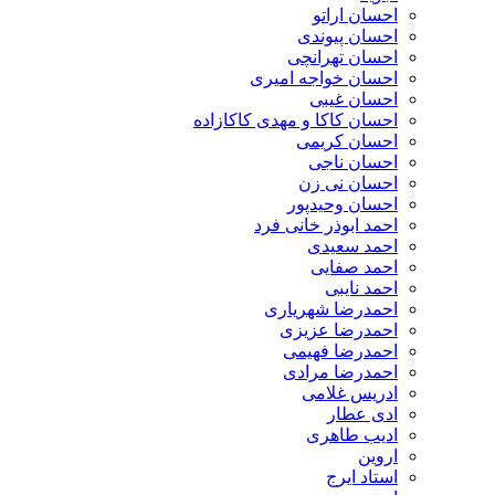
احسان اراتو
احسان پیوندی
احسان تهرانچی
احسان خواجه امیری
احسان غیبی
احسان کاکا و مهدی کاکازاده
احسان کریمی
احسان ناجی
احسان نی زن
احسان وحیدپور
احمد ابوذر خانی فرد
احمد سعیدی
احمد صفایی
احمد نایبی
احمدرضا شهریاری
احمدرضا عزیزی
احمدرضا فهیمی
احمدرضا مرادی
ادریس غلامی
ادی عطار
ادیب طاهری
اروین
استاد ایرج