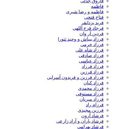
فاروق جدلی
فاطمه
فاطمه و رضا شیری
فتاح فتحی
فربد یزدانفر
فرجاد فرج اللهی
فردین آر وان
فرزاد بیباش و وحید تتورا
فرزاد خرمی
فرزاد شاه علی
فرزاد صادقی
فرزاد عباسی
فرزاد فرزاد
فرزاد فرزین
فرزاد فرزین و فریدون آسرایی
فرزاد کیان
فرزاد محمدی
فرزاد مستوفی
فرزاد میریان
فرزام راد
فرزین مجیدی
فرشاد آرون
فرشاد باران و آراد زارعی
فرشاد بهرامی