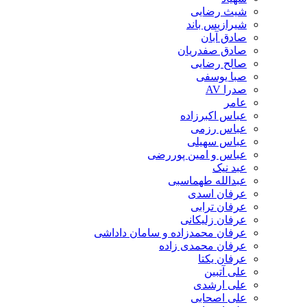
شیث رضایی
شیرازیس باند
صادق آبان
صادق صفدریان
صالح رضایی
صبا یوسفی
صدرا AV
عامر
عباس اکبرزاده
عباس رزمی
عباس سهیلی
عباس و امین پوررضی
عبد نیک
عبدالله طهماسبی‎
عرفان اسدی
عرفان ترابی
عرفان زلیکانی
عرفان محمدزاده و سامان داداشی
عرفان محمدی زاده
عرفان یکتا
علی آتبین
علی ارشدی
علی اصحابی