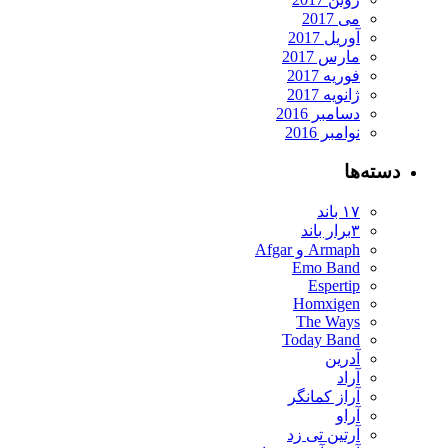
می 2017
آوریل 2017
مارس 2017
فوریه 2017
ژانویه 2017
دسامبر 2016
نوامبر 2016
دسته‌ها
۱۷ باند
۳برار باند
Armaph و Afgar
Emo Band
Espertip
Homxigen
The Ways
Today Band
آدرین
آراد
آراز کمانگر
آراو
آرتین تی زد