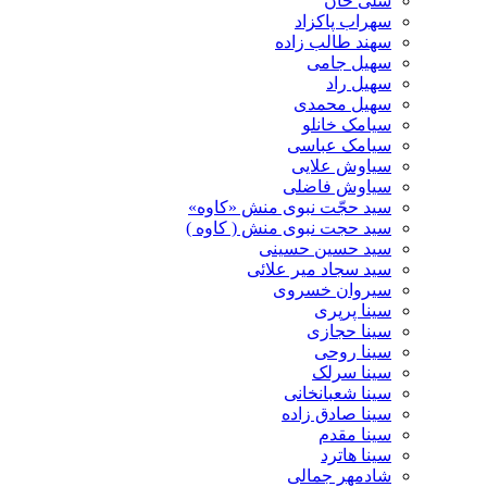
سلی خان
سهراب پاکزاد
سهند طالب زاده
سهیل جامی
سهیل راد
سهیل محمدی
سیامک خانلو
سیامک عباسی
سیاوش علایی
سیاوش فاضلی
سید حجّت نبوی منش «کاوه»
سید حجت نبوی منش ( کاوه )
سید حسین حسینى
سید سجاد میر علائی
سیروان خسروی
سینا پرپری
سینا حجازی
سینا روحی
سینا سرلک
سینا شعبانخانی
سینا صادق زاده
سینا مقدم
سینا هاترد
شادمهر جمالی