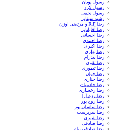
رسول پویان
رسول کرد
رسول نجفی
رشید سینایی
رضا R.F و مرتضی اوژن
رضا آقابابایی
رضا احسانی
رضا احمدی
رضا اکبری
رضا بهاری
رضا بیدرام
رضا تقوی
رضا تیموری
رضا جوان
رضا چناری
رضا خادمیان
رضا رخساری
رضا رزم آرا
رضا روح پور
رضا ساسان پور
رضا سرپرست
رضا شیری
رضا صادقی
رضا صادقی بنام