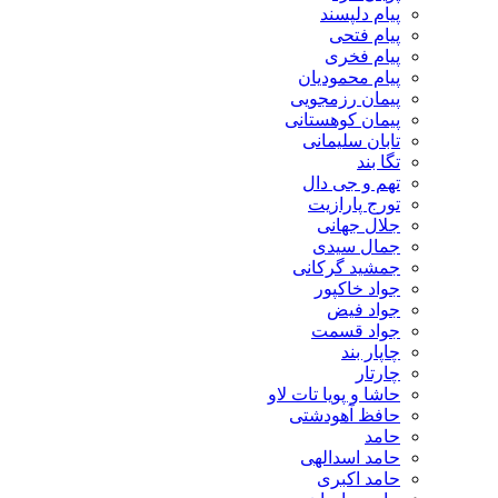
پیام دلپسند
پیام فتحی
پیام فخری
پیام محمودیان
پیمان رزمجویی
پیمان کوهستانی
تابان سلیمانی
تگا بند
تهم و جی دال
تورج پارازیت
جلال جهانی
جمال سیدی
جمشید گرکانی
جواد خاکپور
جواد فیض
جواد قسمت
چاپار بند
چارتار
حاشا و پویا تات لاو
حافظ آهودشتی
حامد
حامد اسدالهی
حامد اکبری