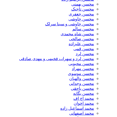
محسن بهمنی
محسن تاجیک
محسن جعفری
محسن چاوشی
محسن چاوشی و سینا سرلک
محسن سالم
محسن شاه محمدی
محسن صالحی
محسن علیزاده
محسن قمی
محسن لرد
محسن لرد و سهراب فخیمی و مهدی صادقی
محسن محبوبی
محسن مهراد
محسن موسوی
محسن والهیان
محسن وجدانی
محسن یاحقی
محسن یگانه
محمد اچ اف
محمد اخوان
محمد اسماعیل زاده
محمد اصفهانی