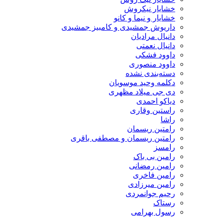
خشایار نیکروش
خشایار و نیما و کانو
داریوش جمشیدی و کامبیز جمشیدی
دانیال مرادیان
دانیال نعمتی
داوود فشکی
داوود منصوری
دسته‌بندی نشده
دکلمه وحید موسویان
دی جی میلاد مظهری
دیاکو احمدی
راستین وقاری
راشا
رامتین ریسمان
رامتین ریسمان و مصطفی باقری
رامسز
رامین بی باک
رامین رمضانی
رامین فاخری
رامین میرزادی
رحیم جوانمردی
رستاک
رسول بهرامی