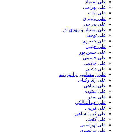
علی اعتماد
علی بهرامی
علی بیات
علی پرویزی
علی پی جی
علی پیشتاز و مهدی آذر
علی توحید
علی جعفری
علی حبیبی
علی حسن پور
علی حسینی
علی خادمی
علی دشتی
علی رمضانپور و آمین بند
علی زند وکیلی
علی سپاهی
علی ستوده
علی صدر
علی عبدالمالکی
علی قریبی
علی کرمانشاهی
علی گنجی
علی لهراسبی
علی مرتضوی