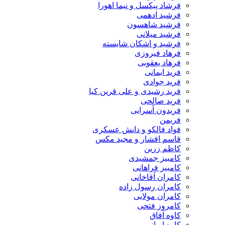
فرشاد پیکسل و نیما اهورا
فرشید ادهمی
فرشید شاهسون
فرشید میلانی
فرشید و اشکان شایسته
فرهاد فیروزی
فرهاد یعقوبی
فرید ایمانی
فرید جوادی
فرید رشیدی و علی فرین کیا
فرید صالحی
فریدون آسرایی
فریمن
فواد فالکو و دانش عسکری
قاسم افشار و مجید مکس
کاظم زرین
کامبیز جمشیدی
کامبیز فراهانی
کامران آقاخانی
کامران رسول زاده
کامران مولایی
کامروز فتحی
کاوه آفاق
کاوه ایرانی