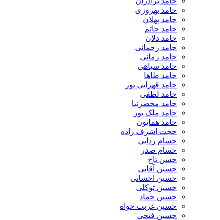
حامد برادران
حامد بهروزی
حامد پهلان
حامد حاتم
حامد دلان
حامد رحمانی
حامد زمانی
حامد سیاهی
حامد طاها
حامد قهرایی پور
حامد لطفی
حامد محضرنیا
حامد ملک پور
حامد همایون
حجت اشرف زاده
حسام ردایی
حسام صدر
حسن تاج
حسین آقایی
حسین احسانی
حسین توکلی
حسین حماد
حسین غربت خواه
حسین فتحی