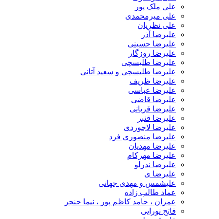
علی ملک پور
علی میرمحمدی
علی نظریان
علیرضا آذر
علیرضا حسینی
علیرضا روزگار
علیرضا طلیسچی
علیرضا طلیسچی و سعید آتانی
علیرضا ظریف
علیرضا عباسی
علیرضا قاضی
علیرضا قربانی
علیرضا قنبر
علیرضا لاجوردی
علیرضا منصوری فرد
علیرضا مهدیان
علیرضا مهرکام
علیرضا ندرلو
علیرضا ی
علیشمس و مهدی جهانی
عماد طالب زاده
عمران ، حامد کاظم پور ، نیما حنجر
فاتح نورایی