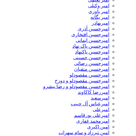
امیر وکیلی
امیر یاوری
امیر یگانه
امیربهادر
امیرحسین آذری
امیرحسین افتخاری
امیرحسین ایمانی
امیرحسین پاک نهاد
امیرحسین پاکنهاد
امیرحسین حسینی
امیرحسین رضائی
امیرحسین متقیان
امیرحسین مقصودلو
امیرحسین مقصودلو و دوزخ
امیرحسین مقصودلو و رضا پیشرو
امیررضا کاکاوند
امیرسعید
امیرعباس آل حبیب
امیرعلی
امیرعلی پورقاسم
امیرمحمد غفاری
امین اکبری
امین تیرزاد و سام سهراب