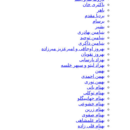
باکتری خان
باهر
بردیا مقدم
برسام
بشیر
بنیامین بهادری
بنیامین توحید
بنیامین ذاکری
بهروز اوجاقی و امیرعزیز میرزاده
بهروز نقویان
بهزاد پارسایی
بهزاد لیتو و سپهر خلسه
بهمن
بهمن احمدی
بهمن نوری
بهنام بانی
بهنام توکلی
بهنام جهانبیگلو
بهنام خشوعی
بهنام زرین
بهنام صفوی
بهنام علمشاهی
بهنام قلی زاده