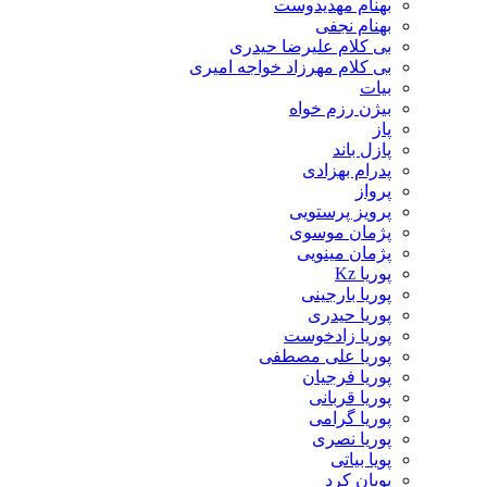
بهنام مهدیدوست
بهنام نجفی
بی کلام علیرضا حیدری
بی کلام مهرزاد خواجه امیری
بیات
بیژن رزم خواه
پاز
پازل باند
پدرام بهزادی
پرواز
پرویز پرستویی
پژمان موسوی
پژمان مینویی
پوریا Kz
پوریا بارجینی
پوریا حیدری
پوریا زادخوست
پوریا علی مصطفی
پوریا فرجیان
پوریا قربانی
پوریا گرامی
پوریا نصری
پویا بیاتی
پویان کرد