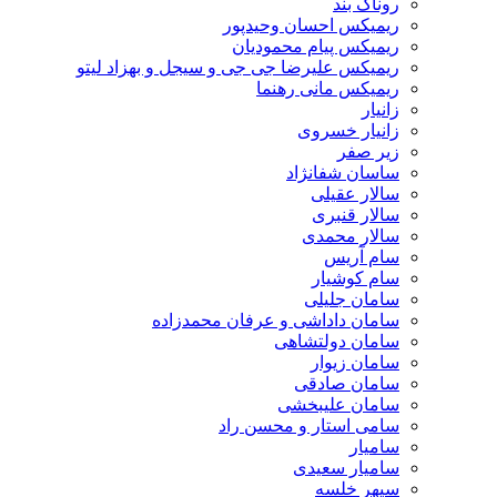
روناک بند
ریمیکس احسان وحیدپور
ریمیکس پیام محمودیان
ریمیکس علیرضا جی جی و سیجل و بهزاد لیتو
ریمیکس مانی رهنما
زانیار
زانیار خسروی
زیر صفر
ساسان شفانژاد
سالار عقیلی
سالار قنبری
سالار محمدی
سام آریس
سام کوشیار
سامان جلیلی
سامان داداشی و عرفان محمدزاده
سامان دولتشاهی
سامان زیوار
سامان صادقی
سامان علیبخشی
سامی استار و محسن راد
سامیار
سامیار سعیدی
سپهر خلسه