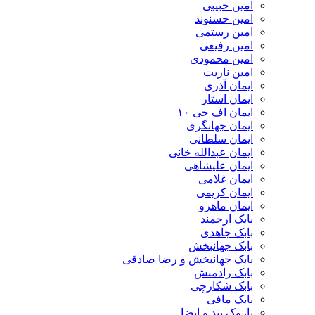
امین حبیبی
امین حسنوند
امین رستمی
امین رفیعی
امین محمودی
امین ناریت
ایمان آذری
ایمان استار
ایمان اف جی ۱۰
ایمان جهانگری
ایمان سلطانی
ایمان عبدالله خانی
ایمان علیشاهی
ایمان غلامی
ایمان کریمی
ایمان ماهرو
بابک ارجمند
بابک جاهدی
بابک جهانبخش
بابک جهانبخش و رضا صادقی
بابک رادمنش
بابک شکارچی
بابک مافی
باروک بند و ایضا