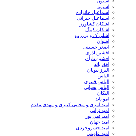
استون
استونا
اسماعیل خانزاده
اسماعیل خیراتی
اشکان کشاورز
اشکان کینگ
اشلی.ک و بی رپ
اشوان
اصغر حسینی
افشین آذری
افشین باران
افق باند
البرز نبویان
الیاس
الیاس قنبرى
الیاس یحیایی
الیکان
امو باند
امید آمری و مجتبی کبیری و مهدى مقدم
امید ترابی
امید تقی پور
امید جهان
امید خسروجردی
امید علومی