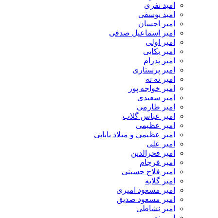
امید نفری
امید یوسفی
امیر احسان
امیر اسماعیل صدفی
امیر اولی
امیر بکایی
امیر پدرام
امیر پرستاری
امیر ته ته
امیر خواجه پور
امیر سعیدی
امیر طارمی
امیر عباس گلاب
امیر عظیمی
امیر عظیمی و میلاد بابایی
امیر علی
امیر فخرالدین
امیر فرجام
امیر فلاح حسینی
امیر گلایه
امیر مسعود امیری
امیر مسعود صدیق
امیر نشاطی
امیر نعیمی