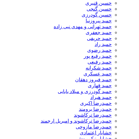
حسین قنبری
حسین گنجی
حسین گودرزی
حمید پیروزنیا
حمید تهرانی و مهدی نبی زاده
حمید جعفری
حمید حریفی
حمید راد
حمید رضوی
حمید رفیع پور
حمید رفیعی
حمید شکرانه
حمید عسکری
حمید فیروز دهقان
حمید قهاری
حمید گودرزی و میلاد بابایی
حمید هیراد
حمیدرضا اکبری
حمیدرضا برومند
حمیدرضا ترکاشوند
حمیدرضا ترکاشوند و امیریل ارجمند
حمیدرضا مازوچی
خشایار اعتمادی
خشایار نیک روش