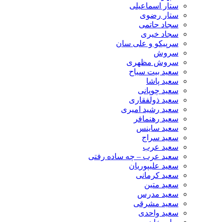
ستار اسماعیلی
ستار رضوی
سجاد حاتمی
سجاد خیری
سرپیکو و علی سان
سروش
سروش مظهری
سعید بیت سیاح
سعید پاشا
سعید چوپانی
سعید ذولفقاری
سعید رشید امیری
سعید رهنمافر
سعید ساینس
سعید سراج
سعید عرب
سعید عرب – چه ساده رفتی
سعید علیپوریان
سعید کرمانی
سعید متین
سعید مدرس
سعید مشرقی
سعید واحدی