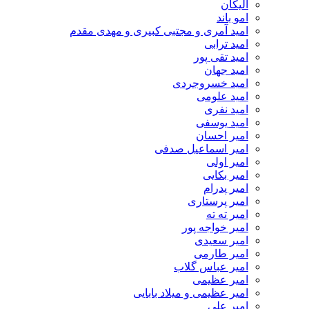
الیکان
امو باند
امید آمری و مجتبی کبیری و مهدى مقدم
امید ترابی
امید تقی پور
امید جهان
امید خسروجردی
امید علومی
امید نفری
امید یوسفی
امیر احسان
امیر اسماعیل صدفی
امیر اولی
امیر بکایی
امیر پدرام
امیر پرستاری
امیر ته ته
امیر خواجه پور
امیر سعیدی
امیر طارمی
امیر عباس گلاب
امیر عظیمی
امیر عظیمی و میلاد بابایی
امیر علی