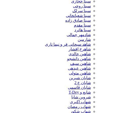
سینا حجازی
سینا روحی
سینا سرلک
سینا شعبانخانی
سینا صادق زاده
سینا مقدم
سینا هاترد
شادمهر جمالی
شارمین
شاهد سبحانی فر و نیما تاری
شاهرخ افشار
شاهین خالدی
شاهین دانشجو
شاهین سیف
شاهین عبدهی
شاهین متولی
شایان شیرین
شایان ع 2
شایان قاسمی
شایع و T-Dey
شروین شایا
شهاب اکبری
شهاب رمضان
شهاب شکور