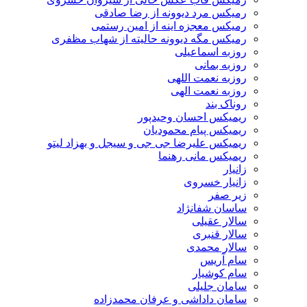
رمیکس مرد دیوونه از رضا صادقی
رمیکس معجزه اینه از امین رستمی
رمیکس مگه دیوونه حالیته از شهاب مظفری
روزبه اسماعیلی
روزبه بمانی
روزبه نعمت اللهی
روزبه نعمت الهی
روناک بند
ریمیکس احسان وحیدپور
ریمیکس پیام محمودیان
ریمیکس علیرضا جی جی و سیجل و بهزاد لیتو
ریمیکس مانی رهنما
زانیار
زانیار خسروی
زیر صفر
ساسان شفانژاد
سالار عقیلی
سالار قنبری
سالار محمدی
سام آریس
سام کوشیار
سامان جلیلی
سامان داداشی و عرفان محمدزاده