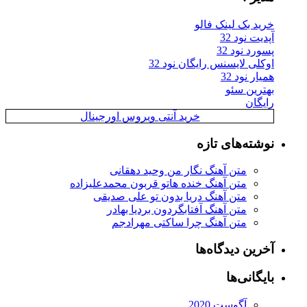
خرید بک لینک فالو
آپدیت نود 32
پسورد نود 32
اوکلی لایسنس رایگان نود 32
همیار نود 32
بهترین سئو
رایگان
خرید آنتی ویروس اورجینال
نوشته‌های تازه
متن آهنگ نگار من وحید دهقانی
متن آهنگ خنده هاتو قربون محمدعلیزاده
متن آهنگ دریا بدون تو علی صدیقی
متن آهنگ آفتابگردون بردیا بهادر
متن آهنگ چرا ساکتی مهرادجم
آخرین دیدگاه‌ها
بایگانی‌ها
آگوست 2020