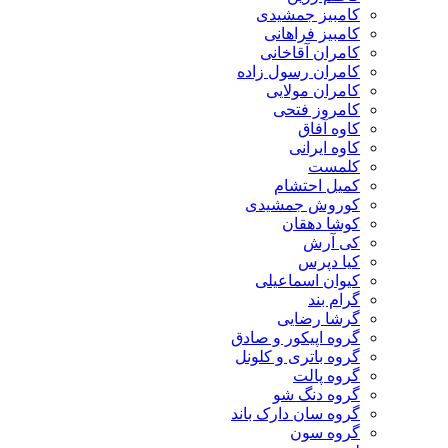
کامبیز جمشیدی
کامبیز فراهانی
کامران آقاخانی
کامران رسول زاده
کامران مولایی
کامروز فتحی
کاوه آفاق
کاوه ایرانی
کلمست
کمیل احتشام
کوروش جمشیدی
کوشا دهقان
کی آرش
کیا دپرس
کیوان اسماعیلی
گرام بند
گرشا رضایی
گروه اپیکور و صادق
گروه باتری و کلونل
گروه پالت
گروه دنگ شو
گروه سان دارک باند
گروه سون