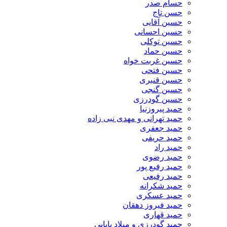
حسام صدر
حسن تاج
حسین آقایی
حسین احسانی
حسین توکلی
حسین حماد
حسین غربت خواه
حسین فتحی
حسین قنبری
حسین گنجی
حسین گودرزی
حمید پیروزنیا
حمید تهرانی و مهدی نبی زاده
حمید جعفری
حمید حریفی
حمید راد
حمید رضوی
حمید رفیع پور
حمید رفیعی
حمید شکرانه
حمید عسکری
حمید فیروز دهقان
حمید قهاری
حمید گودرزی و میلاد بابایی