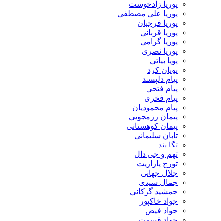
پوریا زادخوست
پوریا علی مصطفی
پوریا فرجیان
پوریا قربانی
پوریا گرامی
پوریا نصری
پویا بیاتی
پویان کرد
پیام دلپسند
پیام فتحی
پیام فخری
پیام محمودیان
پیمان رزمجویی
پیمان کوهستانی
تابان سلیمانی
تگا بند
تهم و جی دال
تورج پارازیت
جلال جهانی
جمال سیدی
جمشید گرکانی
جواد خاکپور
جواد فیض
جواد قسمت