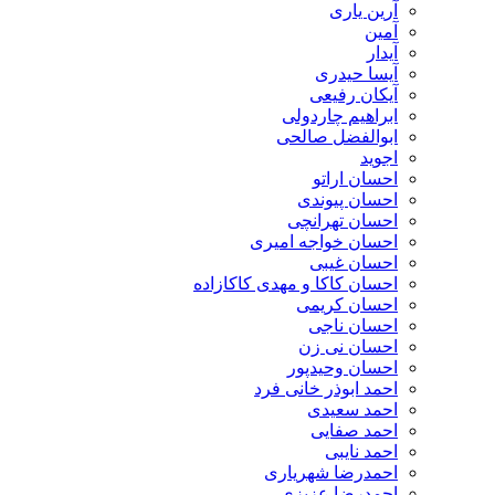
آرین یاری
آمین
آیدار
آیسا حیدری
آیکان رفیعی
ابراهیم چاردولی
ابوالفضل صالحی
اجوید
احسان اراتو
احسان پیوندی
احسان تهرانچی
احسان خواجه امیری
احسان غیبی
احسان کاکا و مهدی کاکازاده
احسان کریمی
احسان ناجی
احسان نی زن
احسان وحیدپور
احمد ابوذر خانی فرد
احمد سعیدی
احمد صفایی
احمد نایبی
احمدرضا شهریاری
احمدرضا عزیزی