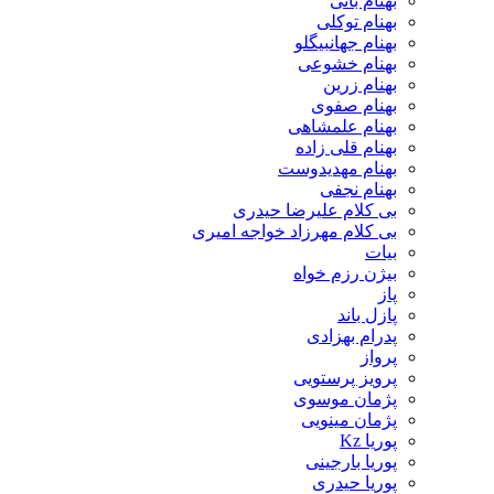
بهنام بانی
بهنام توکلی
بهنام جهانبیگلو
بهنام خشوعی
بهنام زرین
بهنام صفوی
بهنام علمشاهی
بهنام قلی زاده
بهنام مهدیدوست
بهنام نجفی
بی کلام علیرضا حیدری
بی کلام مهرزاد خواجه امیری
بیات
بیژن رزم خواه
پاز
پازل باند
پدرام بهزادی
پرواز
پرویز پرستویی
پژمان موسوی
پژمان مینویی
پوریا Kz
پوریا بارجینی
پوریا حیدری