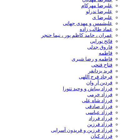
علیرضا مهرکام
علیرضا ندرلو
علیرضا ی
علیشمس و مهدی جهانی
عماد طالب زاده
عمران ، حامد کاظم پور ، نیما حنجر
فاتح نورایی
فاروق جدلی
فاطمه
فاطمه و رضا شیری
فتاح فتحی
فربد یزدانفر
فرجاد فرج اللهی
فردین آر وان
فرزاد بیباش و وحید تتورا
فرزاد خرمی
فرزاد شاه علی
فرزاد صادقی
فرزاد عباسی
فرزاد فرزاد
فرزاد فرزین
فرزاد فرزین و فریدون آسرایی
فرزاد کیان