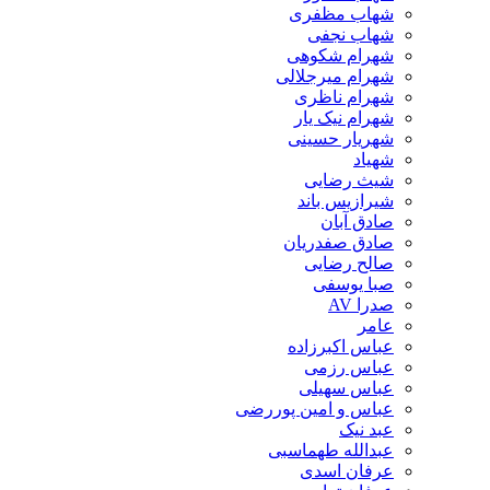
شهاب مظفری
شهاب نجفی
شهرام شکوهی
شهرام میرجلالی
شهرام ناظری
شهرام نیک یار
شهریار حسینی
شهیاد
شیث رضایی
شیرازیس باند
صادق آبان
صادق صفدریان
صالح رضایی
صبا یوسفی
صدرا AV
عامر
عباس اکبرزاده
عباس رزمی
عباس سهیلی
عباس و امین پوررضی
عبد نیک
عبدالله طهماسبی‎
عرفان اسدی