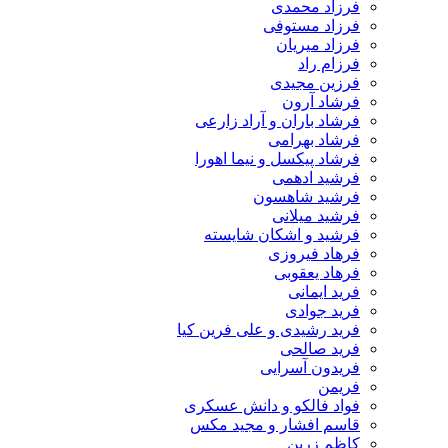
فرزاد محمدی
فرزاد مستوفی
فرزاد میریان
فرزام راد
فرزین مجیدی
فرشاد آرون
فرشاد باران و آراد زارعی
فرشاد بهرامی
فرشاد پیکسل و نیما اهورا
فرشید ادهمی
فرشید شاهسون
فرشید میلانی
فرشید و اشکان شایسته
فرهاد فیروزی
فرهاد یعقوبی
فرید ایمانی
فرید جوادی
فرید رشیدی و علی فرین کیا
فرید صالحی
فریدون آسرایی
فریمن
فواد فالکو و دانش عسکری
قاسم افشار و مجید مکس
کاظم زرین