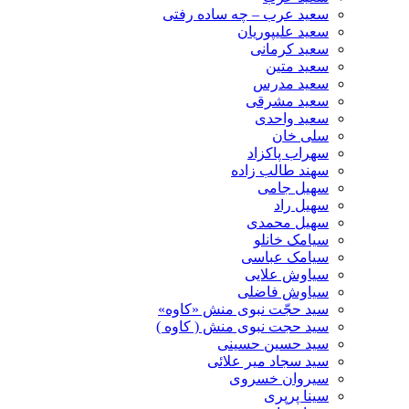
سعید عرب – چه ساده رفتی
سعید علیپوریان
سعید کرمانی
سعید متین
سعید مدرس
سعید مشرقی
سعید واحدی
سلی خان
سهراب پاکزاد
سهند طالب زاده
سهیل جامی
سهیل راد
سهیل محمدی
سیامک خانلو
سیامک عباسی
سیاوش علایی
سیاوش فاضلی
سید حجّت نبوی منش «کاوه»
سید حجت نبوی منش ( کاوه )
سید حسین حسینى
سید سجاد میر علائی
سیروان خسروی
سینا پرپری