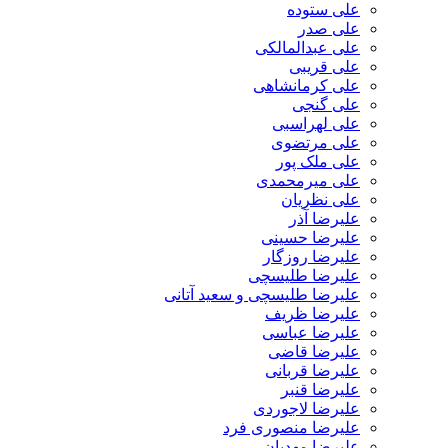
علی ستوده
علی صدر
علی عبدالمالکی
علی قریبی
علی کرمانشاهی
علی گنجی
علی لهراسبی
علی مرتضوی
علی ملک پور
علی میرمحمدی
علی نظریان
علیرضا آذر
علیرضا حسینی
علیرضا روزگار
علیرضا طلیسچی
علیرضا طلیسچی و سعید آتانی
علیرضا ظریف
علیرضا عباسی
علیرضا قاضی
علیرضا قربانی
علیرضا قنبر
علیرضا لاجوردی
علیرضا منصوری فرد
علیرضا مهدیان