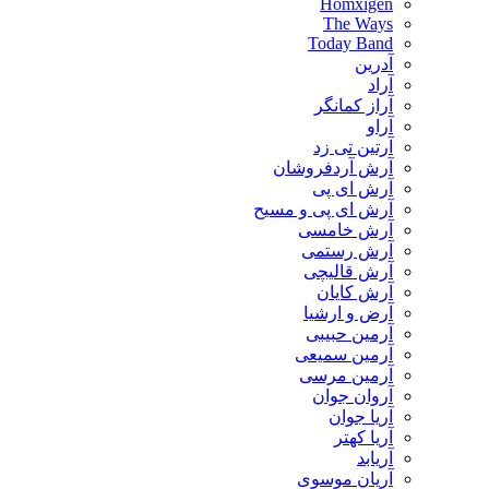
Homxigen
The Ways
Today Band
آدرین
آراد
آراز کمانگر
آراو
آرتین تی زد
آرش آردفروشان
آرش ای پی
آرش ای پی و مسیح
آرش خامسی
آرش رستمی
آرش قالیچی
آرش کایان
​آرض و ارشیا
آرمین حبیبی
آرمین سمیعی
آرمین مرسی
آروان جوان
آریا جوان
آریا کهتر
آریابد
آریان موسوی