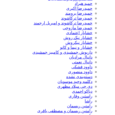
حمید هیراد
حمیدرضا اکبری
حمیدرضا برومند
حمیدرضا ترکاشوند
حمیدرضا ترکاشوند و امیریل ارجمند
حمیدرضا مازوچی
خشایار اعتمادی
خشایار نیک روش
خشایار نیکروش
خشایار و نیما و کانو
داریوش جمشیدی و کامبیز جمشیدی
دانیال مرادیان
دانیال نعمتی
داوود فشکی
داوود منصوری
دسته‌بندی نشده
دکلمه وحید موسویان
دی جی میلاد مظهری
دیاکو احمدی
راستین وقاری
راشا
رامتین ریسمان
رامتین ریسمان و مصطفی باقری