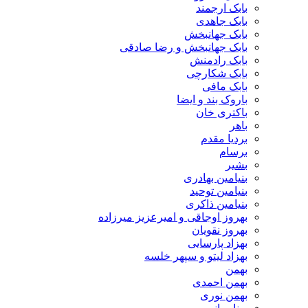
بابک ارجمند
بابک جاهدی
بابک جهانبخش
بابک جهانبخش و رضا صادقی
بابک رادمنش
بابک شکارچی
بابک مافی
باروک بند و ایضا
باکتری خان
باهر
بردیا مقدم
برسام
بشیر
بنیامین بهادری
بنیامین توحید
بنیامین ذاکری
بهروز اوجاقی و امیرعزیز میرزاده
بهروز نقویان
بهزاد پارسایی
بهزاد لیتو و سپهر خلسه
بهمن
بهمن احمدی
بهمن نوری