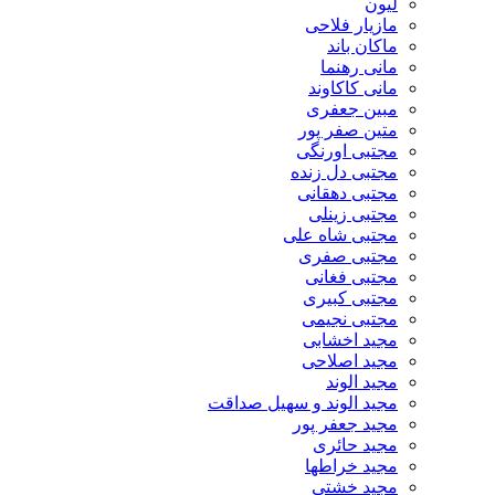
لیون
مازیار فلاحی
ماکان باند
مانی رهنما
مانی کاکاوند
مبین جعفری
متین صفر پور
مجتبی اورنگی
مجتبی دل زنده
مجتبی دهقانی
مجتبی زینلی
مجتبی شاه علی
مجتبی صفری
مجتبی فغانی
مجتبی کبیری
مجتبی نجیمی
مجید اخشابی
مجید اصلاحی
مجید الوند‎
مجید الوند و سهیل صداقت
مجید جعفر پور
مجید حائری
مجید خراطها
مجید خشتی