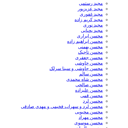
مجید رستمی
مجید عزیزپور
مجید غفوری
مجید کریم زاده
مجید نوری
مجید یحیایی
محسن ابراری
محسن ابراهیم زاده
محسن بهمنی
محسن تاجیک
محسن جعفری
محسن چاوشی
محسن چاوشی و سینا سرلک
محسن سالم
محسن شاه محمدی
محسن صالحی
محسن علیزاده
محسن قمی
محسن لرد
محسن لرد و سهراب فخیمی و مهدی صادقی
محسن محبوبی
محسن مهراد
محسن موسوی