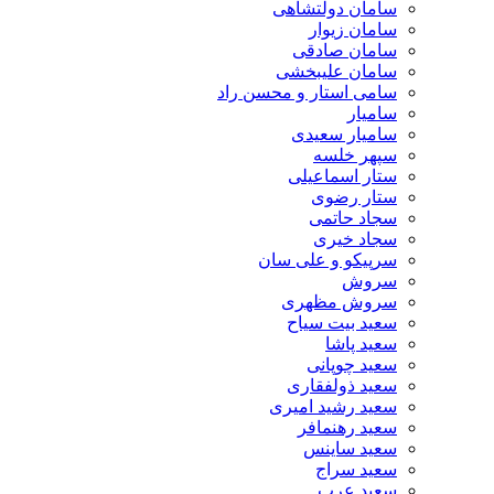
سامان دولتشاهی
سامان زیوار
سامان صادقی
سامان علیبخشی
سامی استار و محسن راد
سامیار
سامیار سعیدی
سپهر خلسه
ستار اسماعیلی
ستار رضوی
سجاد حاتمی
سجاد خیری
سرپیکو و علی سان
سروش
سروش مظهری
سعید بیت سیاح
سعید پاشا
سعید چوپانی
سعید ذولفقاری
سعید رشید امیری
سعید رهنمافر
سعید ساینس
سعید سراج
سعید عرب