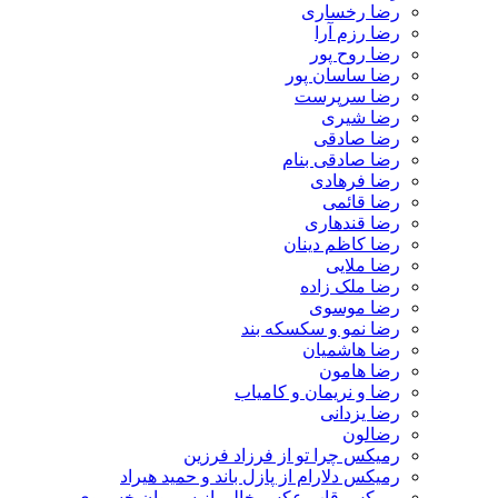
رضا رخساری
رضا رزم آرا
رضا روح پور
رضا ساسان پور
رضا سرپرست
رضا شیری
رضا صادقی
رضا صادقی بنام
رضا فرهادی
رضا قائمی
رضا قندهاری
رضا کاظم دینان
رضا ملایی
رضا ملک زاده
رضا موسوی
رضا نمو و سکسکه بند
رضا هاشمیان
رضا هامون
رضا و نریمان و کامیاب
رضا یزدانی
رضالون
رمیکس چرا تو از فرزاد فرزین
رمیکس دلارام از پازل باند و حمید هیراد
رمیکس قاب عکس خالی از سیروان خسروی