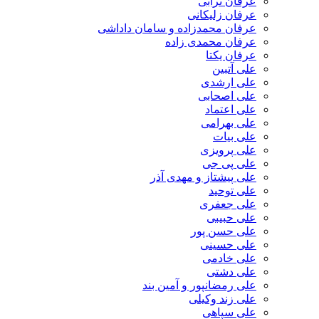
عرفان ترابی
عرفان زلیکانی
عرفان محمدزاده و سامان داداشی
عرفان محمدی زاده
عرفان یکتا
علی آتبین
علی ارشدی
علی اصحابی
علی اعتماد
علی بهرامی
علی بیات
علی پرویزی
علی پی جی
علی پیشتاز و مهدی آذر
علی توحید
علی جعفری
علی حبیبی
علی حسن پور
علی حسینی
علی خادمی
علی دشتی
علی رمضانپور و آمین بند
علی زند وکیلی
علی سپاهی