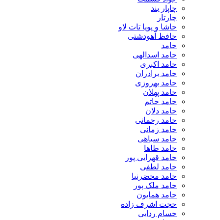
چاپار بند
چارتار
حاشا و پویا تات لاو
حافظ آهودشتی
حامد
حامد اسدالهی
حامد اکبری
حامد برادران
حامد بهروزی
حامد پهلان
حامد حاتم
حامد دلان
حامد رحمانی
حامد زمانی
حامد سیاهی
حامد طاها
حامد قهرایی پور
حامد لطفی
حامد محضرنیا
حامد ملک پور
حامد همایون
حجت اشرف زاده
حسام ردایی