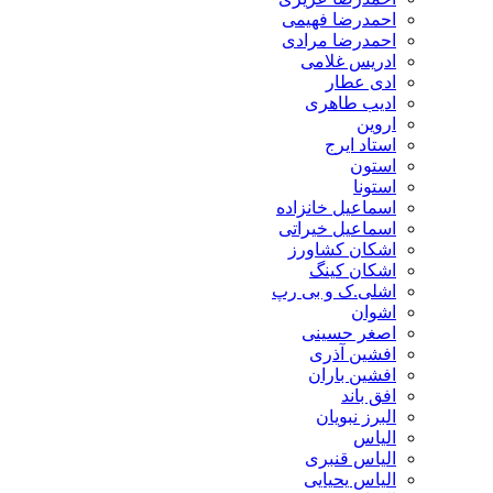
احمدرضا فهیمی
احمدرضا مرادی
ادریس غلامی
ادی عطار
ادیب طاهری
اروین
استاد ایرج
استون
استونا
اسماعیل خانزاده
اسماعیل خیراتی
اشکان کشاورز
اشکان کینگ
اشلی.ک و بی رپ
اشوان
اصغر حسینی
افشین آذری
افشین باران
افق باند
البرز نبویان
الیاس
الیاس قنبرى
الیاس یحیایی