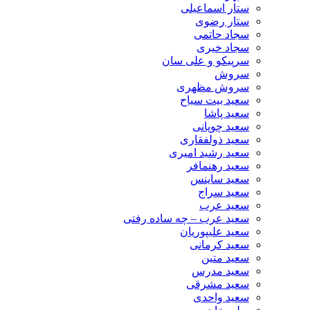
ستار اسماعیلی
ستار رضوی
سجاد حاتمی
سجاد خیری
سرپیکو و علی سان
سروش
سروش مظهری
سعید بیت سیاح
سعید پاشا
سعید چوپانی
سعید ذولفقاری
سعید رشید امیری
سعید رهنمافر
سعید ساینس
سعید سراج
سعید عرب
سعید عرب – چه ساده رفتی
سعید علیپوریان
سعید کرمانی
سعید متین
سعید مدرس
سعید مشرقی
سعید واحدی