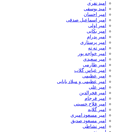
امید نفری
امید یوسفی
امیر احسان
امیر اسماعیل صدفی
امیر اولی
امیر بکایی
امیر پدرام
امیر پرستاری
امیر ته ته
امیر خواجه پور
امیر سعیدی
امیر طارمی
امیر عباس گلاب
امیر عظیمی
امیر عظیمی و میلاد بابایی
امیر علی
امیر فخرالدین
امیر فرجام
امیر فلاح حسینی
امیر گلایه
امیر مسعود امیری
امیر مسعود صدیق
امیر نشاطی
امیر نعیمی