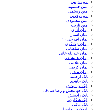
امین حبیبی
امین حسنوند
امین رستمی
امین رفیعی
امین محمودی
امین ناریت
ایمان آذری
ایمان استار
ایمان اف جی ۱۰
ایمان جهانگری
ایمان سلطانی
ایمان عبدالله خانی
ایمان علیشاهی
ایمان غلامی
ایمان کریمی
ایمان ماهرو
بابک ارجمند
بابک جاهدی
بابک جهانبخش
بابک جهانبخش و رضا صادقی
بابک رادمنش
بابک شکارچی
بابک مافی
باروک بند و ایضا