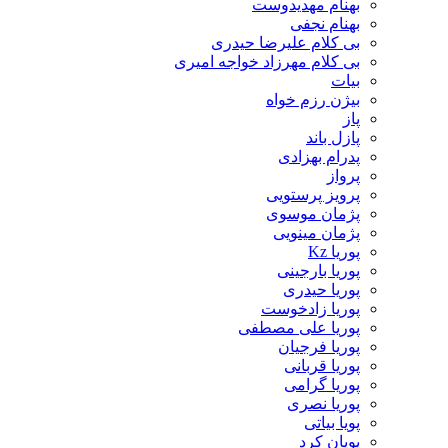
بهنام مهدیدوست
بهنام نجفی
بی کلام علیرضا حیدری
بی کلام مهرزاد خواجه امیری
بیات
بیژن رزم خواه
پاز
پازل باند
پدرام بهزادی
پرواز
پرویز پرستویی
پژمان موسوی
پژمان مینویی
پوریا Kz
پوریا بارجینی
پوریا حیدری
پوریا زادخوست
پوریا علی مصطفی
پوریا فرجیان
پوریا قربانی
پوریا گرامی
پوریا نصری
پویا بیاتی
پویان کرد