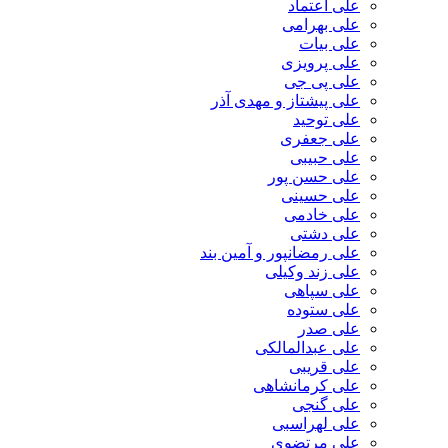
علی اعتماد
علی بهرامی
علی بیات
علی پرویزی
علی پی جی
علی پیشتاز و مهدی آذر
علی توحید
علی جعفری
علی حبیبی
علی حسن پور
علی حسینی
علی خادمی
علی دشتی
علی رمضانپور و آمین بند
علی زند وکیلی
علی سپاهی
علی ستوده
علی صدر
علی عبدالمالکی
علی قریبی
علی کرمانشاهی
علی گنجی
علی لهراسبی
علی مرتضوی