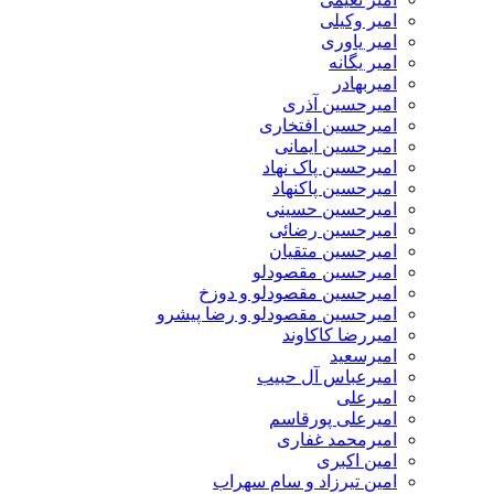
امیر وکیلی
امیر یاوری
امیر یگانه
امیربهادر
امیرحسین آذری
امیرحسین افتخاری
امیرحسین ایمانی
امیرحسین پاک نهاد
امیرحسین پاکنهاد
امیرحسین حسینی
امیرحسین رضائی
امیرحسین متقیان
امیرحسین مقصودلو
امیرحسین مقصودلو و دوزخ
امیرحسین مقصودلو و رضا پیشرو
امیررضا کاکاوند
امیرسعید
امیرعباس آل حبیب
امیرعلی
امیرعلی پورقاسم
امیرمحمد غفاری
امین اکبری
امین تیرزاد و سام سهراب