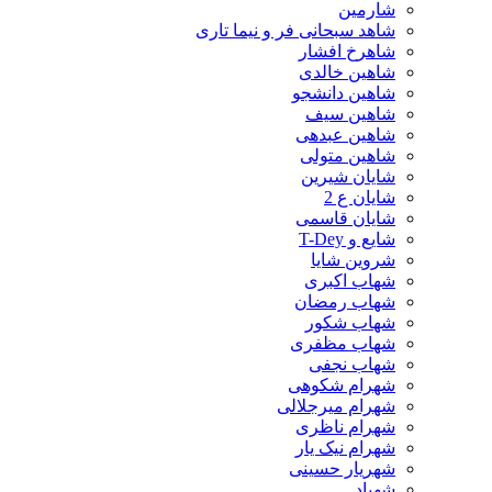
شارمین
شاهد سبحانی فر و نیما تاری
شاهرخ افشار
شاهین خالدی
شاهین دانشجو
شاهین سیف
شاهین عبدهی
شاهین متولی
شایان شیرین
شایان ع 2
شایان قاسمی
شایع و T-Dey
شروین شایا
شهاب اکبری
شهاب رمضان
شهاب شکور
شهاب مظفری
شهاب نجفی
شهرام شکوهی
شهرام میرجلالی
شهرام ناظری
شهرام نیک یار
شهریار حسینی
شهیاد