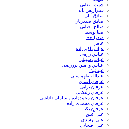
شیث رضایی
شیرازیس باند
صادق آبان
صادق صفدریان
صالح رضایی
صبا یوسفی
صدرا AV
عامر
عباس اکبرزاده
عباس رزمی
عباس سهیلی
عباس و امین پوررضی
عبد نیک
عبدالله طهماسبی‎
عرفان اسدی
عرفان ترابی
عرفان زلیکانی
عرفان محمدزاده و سامان داداشی
عرفان محمدی زاده
عرفان یکتا
علی آتبین
علی ارشدی
علی اصحابی