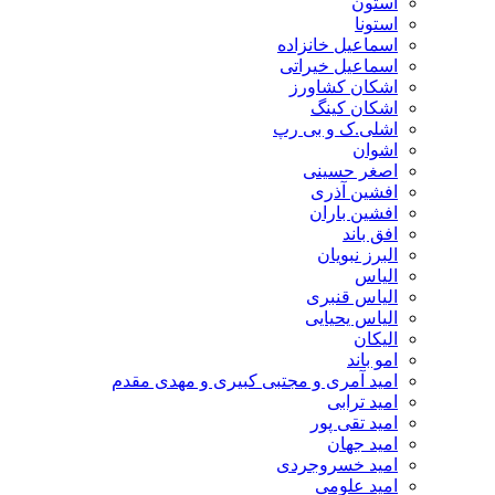
استون
استونا
اسماعیل خانزاده
اسماعیل خیراتی
اشکان کشاورز
اشکان کینگ
اشلی.ک و بی رپ
اشوان
اصغر حسینی
افشین آذری
افشین باران
افق باند
البرز نبویان
الیاس
الیاس قنبرى
الیاس یحیایی
الیکان
امو باند
امید آمری و مجتبی کبیری و مهدى مقدم
امید ترابی
امید تقی پور
امید جهان
امید خسروجردی
امید علومی