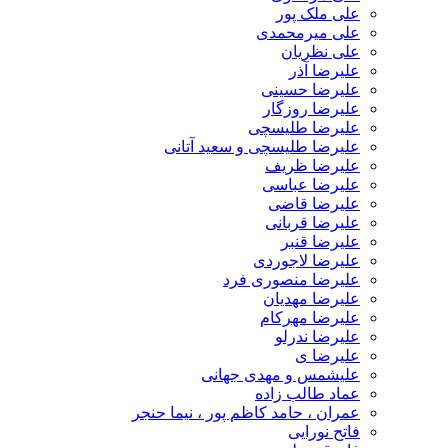
علی ملک پور
علی میرمحمدی
علی نظریان
علیرضا آذر
علیرضا حسینی
علیرضا روزگار
علیرضا طلیسچی
علیرضا طلیسچی و سعید آتانی
علیرضا ظریف
علیرضا عباسی
علیرضا قاضی
علیرضا قربانی
علیرضا قنبر
علیرضا لاجوردی
علیرضا منصوری فرد
علیرضا مهدیان
علیرضا مهرکام
علیرضا ندرلو
علیرضا ی
علیشمس و مهدی جهانی
عماد طالب زاده
عمران ، حامد کاظم پور ، نیما حنجر
فاتح نورایی