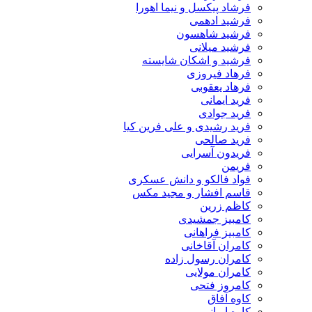
فرشاد پیکسل و نیما اهورا
فرشید ادهمی
فرشید شاهسون
فرشید میلانی
فرشید و اشکان شایسته
فرهاد فیروزی
فرهاد یعقوبی
فرید ایمانی
فرید جوادی
فرید رشیدی و علی فرین کیا
فرید صالحی
فریدون آسرایی
فریمن
فواد فالکو و دانش عسکری
قاسم افشار و مجید مکس
کاظم زرین
کامبیز جمشیدی
کامبیز فراهانی
کامران آقاخانی
کامران رسول زاده
کامران مولایی
کامروز فتحی
کاوه آفاق
کاوه ایرانی