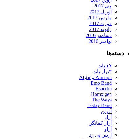
می 2017
آوریل 2017
مارس 2017
فوریه 2017
ژانویه 2017
دسامبر 2016
نوامبر 2016
دسته‌ها
۱۷ باند
۳برار باند
Armaph و Afgar
Emo Band
Espertip
Homxigen
The Ways
Today Band
آدرین
آراد
آراز کمانگر
آراو
آرتین تی زد