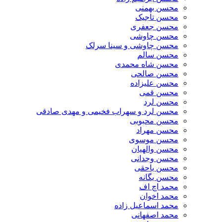
محسن بهمنی
محسن تاجیک
محسن جعفری
محسن چاوشی
محسن چاوشی و سینا سرلک
محسن سالم
محسن شاه محمدی
محسن صالحی
محسن علیزاده
محسن قمی
محسن لرد
محسن لرد و سهراب فخیمی و مهدی صادقی
محسن محبوبی
محسن مهراد
محسن موسوی
محسن والهیان
محسن وجدانی
محسن یاحقی
محسن یگانه
محمد اچ اف
محمد اخوان
محمد اسماعیل زاده
محمد اصفهانی