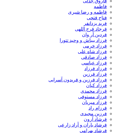
فاروق جدلی
فاطمه
فاطمه و رضا شیری
فتاح فتحی
فربد یزدانفر
فرجاد فرج اللهی
فردین آر وان
فرزاد بیباش و وحید تتورا
فرزاد خرمی
فرزاد شاه علی
فرزاد صادقی
فرزاد عباسی
فرزاد فرزاد
فرزاد فرزین
فرزاد فرزین و فریدون آسرایی
فرزاد کیان
فرزاد محمدی
فرزاد مستوفی
فرزاد میریان
فرزام راد
فرزین مجیدی
فرشاد آرون
فرشاد باران و آراد زارعی
فرشاد بهرامی