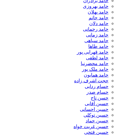
حامد برادران
حامد بهروزی
حامد پهلان
حامد حاتم
حامد دلان
حامد رحمانی
حامد زمانی
حامد سیاهی
حامد طاها
حامد قهرایی پور
حامد لطفی
حامد محضرنیا
حامد ملک پور
حامد همایون
حجت اشرف زاده
حسام ردایی
حسام صدر
حسن تاج
حسین آقایی
حسین احسانی
حسین توکلی
حسین حماد
حسین غربت خواه
حسین فتحی