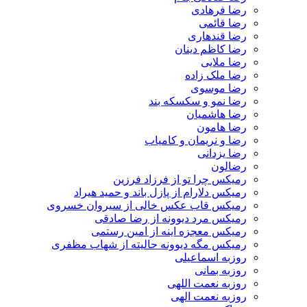
رضا فرهادی
رضا قائمی
رضا قندهاری
رضا کاظم دینان
رضا ملایی
رضا ملک زاده
رضا موسوی
رضا نمو و سکسکه بند
رضا هاشمیان
رضا هامون
رضا و نریمان و کامیاب
رضا یزدانی
رضالون
رمیکس چرا تو از فرزاد فرزین
رمیکس دلارام از پازل باند و حمید هیراد
رمیکس قاب عکس خالی از سیروان خسروی
رمیکس مرد دیوونه از رضا صادقی
رمیکس معجزه اینه از امین رستمی
رمیکس مگه دیوونه حالیته از شهاب مظفری
روزبه اسماعیلی
روزبه بمانی
روزبه نعمت اللهی
روزبه نعمت الهی