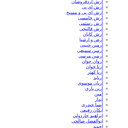
آرش آردفروشان
آرش ای پی
آرش ای پی و مسیح
آرش خامسی
آرش رستمی
آرش قالیچی
آرش کایان
​آرض و ارشیا
آرمین حبیبی
آرمین سمیعی
آرمین مرسی
آروان جوان
آریا جوان
آریا کهتر
آریابد
آریان موسوی
آرین یاری
آمین
آیدار
آیسا حیدری
آیکان رفیعی
ابراهیم چاردولی
ابوالفضل صالحی
اجوید