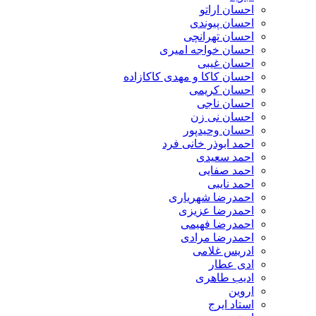
احسان اراتو
احسان پیوندی
احسان تهرانچی
احسان خواجه امیری
احسان غیبی
احسان کاکا و مهدی کاکازاده
احسان کریمی
احسان ناجی
احسان نی زن
احسان وحیدپور
احمد ابوذر خانی فرد
احمد سعیدی
احمد صفایی
احمد نایبی
احمدرضا شهریاری
احمدرضا عزیزی
احمدرضا فهیمی
احمدرضا مرادی
ادریس غلامی
ادی عطار
ادیب طاهری
اروین
استاد ایرج