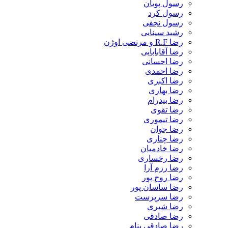
رسول پویان
رسول کرد
رسول نجفی
رشید سینایی
رضا R.F و مرتضی اوژن
رضا آقابابایی
رضا احسانی
رضا احمدی
رضا اکبری
رضا بهاری
رضا بیدرام
رضا تقوی
رضا تیموری
رضا جوان
رضا چناری
رضا خادمیان
رضا رخساری
رضا رزم آرا
رضا روح پور
رضا ساسان پور
رضا سرپرست
رضا شیری
رضا صادقی
رضا صادقی بنام