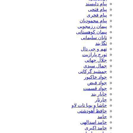
پیام دلپسند
پیام فتحی
پیام فخری
پیام محمودیان
پیمان رزمجویی
پیمان کوهستانی
تابان سلیمانی
تگا بند
تهم و جی دال
تورج پارازیت
جلال جهانی
جمال سیدی
جمشید گرکانی
جواد خاکپور
جواد فیض
جواد قسمت
چاپار بند
چارتار
حاشا و پویا تات لاو
حافظ آهودشتی
حامد
حامد اسدالهی
حامد اکبری