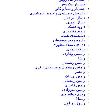
خشایار نیکروش
خشایار و نیما و کانو
داریوش جمشیدی و کامبیز جمشیدی
دانیال مرادیان
دانیال نعمتی
داوود فشکی
داوود منصوری
دسته‌بندی نشده
دکلمه وحید موسویان
دی جی میلاد مظهری
دیاکو احمدی
راستین وقاری
راشا
رامتین ریسمان
رامتین ریسمان و مصطفی باقری
رامسز
رامین بی باک
رامین رمضانی
رامین فاخری
رامین میرزادی
رحیم جوانمردی
رستاک
رسول بهرامی