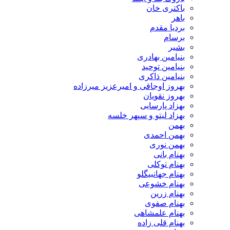
باکتری خان
باهر
بردیا مقدم
برسام
بشیر
بنیامین بهادری
بنیامین توحید
بنیامین ذاکری
بهروز اوجاقی و امیرعزیز میرزاده
بهروز نقویان
بهزاد پارسایی
بهزاد لیتو و سپهر خلسه
بهمن
بهمن احمدی
بهمن نوری
بهنام بانی
بهنام توکلی
بهنام جهانبیگلو
بهنام خشوعی
بهنام زرین
بهنام صفوی
بهنام علمشاهی
بهنام قلی زاده