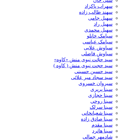
سلی خان
سهراب پاکزاد
سهند طالب زاده
سهیل جامی
سهیل راد
سهیل محمدی
سیامک خانلو
سیامک عباسی
سیاوش علایی
سیاوش فاضلی
سید حجّت نبوی منش «کاوه»
سید حجت نبوی منش ( کاوه )
سید حسین حسینى
سید سجاد میر علائی
سیروان خسروی
سینا پرپری
سینا حجازی
سینا روحی
سینا سرلک
سینا شعبانخانی
سینا صادق زاده
سینا مقدم
سینا هاترد
شادمهر جمالی