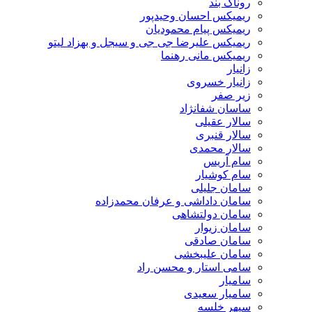
روناک بند
ریمیکس احسان وحیدپور
ریمیکس پیام محمودیان
ریمیکس علیرضا جی جی و سیجل و بهزاد لیتو
ریمیکس مانی رهنما
زانیار
زانیار خسروی
زیر صفر
ساسان شفانژاد
سالار عقیلی
سالار قنبری
سالار محمدی
سام آریس
سام کوشیار
سامان جلیلی
سامان داداشی و عرفان محمدزاده
سامان دولتشاهی
سامان زیوار
سامان صادقی
سامان علیبخشی
سامی استار و محسن راد
سامیار
سامیار سعیدی
سپهر خلسه