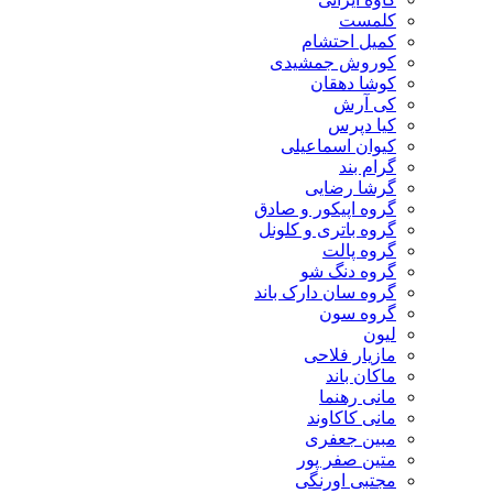
کلمست
کمیل احتشام
کوروش جمشیدی
کوشا دهقان
کی آرش
کیا دپرس
کیوان اسماعیلی
گرام بند
گرشا رضایی
گروه اپیکور و صادق
گروه باتری و کلونل
گروه پالت
گروه دنگ شو
گروه سان دارک باند
گروه سون
لیون
مازیار فلاحی
ماکان باند
مانی رهنما
مانی کاکاوند
مبین جعفری
متین صفر پور
مجتبی اورنگی