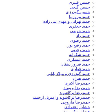
حسین قنبری
حسین گنجی
حسین گودرزی
حمید پیروزنیا
حمید تهرانی و مهدی نبی زاده
حمید جعفری
حمید حریفی
حمید راد
حمید رضوی
حمید رفیع پور
حمید رفیعی
حمید شکرانه
حمید عسکری
حمید فیروز دهقان
حمید قهاری
حمید گودرزی و میلاد بابایی
حمید هیراد
حمیدرضا اکبری
حمیدرضا برومند
حمیدرضا ترکاشوند
حمیدرضا ترکاشوند و امیریل ارجمند
حمیدرضا مازوچی
خشایار اعتمادی
خشایار نیک روش