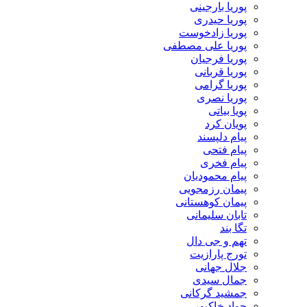
پوریا بارجینی
پوریا حیدری
پوریا زادخوست
پوریا علی مصطفی
پوریا فرجیان
پوریا قربانی
پوریا گرامی
پوریا نصری
پویا بیاتی
پویان کرد
پیام دلپسند
پیام فتحی
پیام فخری
پیام محمودیان
پیمان رزمجویی
پیمان کوهستانی
تابان سلیمانی
تگا بند
تهم و جی دال
تورج پارازیت
جلال جهانی
جمال سیدی
جمشید گرکانی
جواد خاکپور