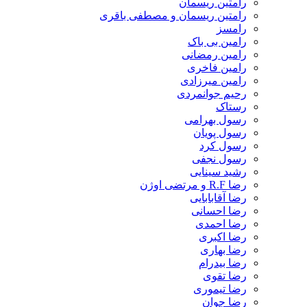
رامتین ریسمان
رامتین ریسمان و مصطفی باقری
رامسز
رامین بی باک
رامین رمضانی
رامین فاخری
رامین میرزادی
رحیم جوانمردی
رستاک
رسول بهرامی
رسول پویان
رسول کرد
رسول نجفی
رشید سینایی
رضا R.F و مرتضی اوژن
رضا آقابابایی
رضا احسانی
رضا احمدی
رضا اکبری
رضا بهاری
رضا بیدرام
رضا تقوی
رضا تیموری
رضا جوان