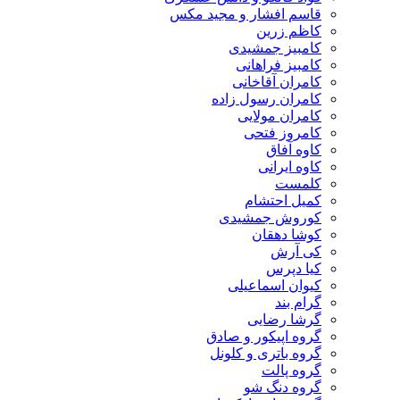
قاسم افشار و مجید مکس
کاظم زرین
کامبیز جمشیدی
کامبیز فراهانی
کامران آقاخانی
کامران رسول زاده
کامران مولایی
کامروز فتحی
کاوه آفاق
کاوه ایرانی
کلمست
کمیل احتشام
کوروش جمشیدی
کوشا دهقان
کی آرش
کیا دپرس
کیوان اسماعیلی
گرام بند
گرشا رضایی
گروه اپیکور و صادق
گروه باتری و کلونل
گروه پالت
گروه دنگ شو