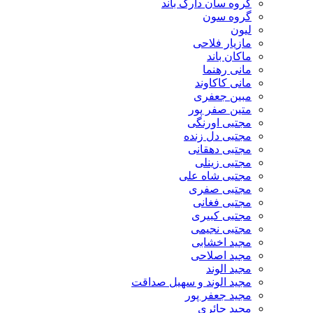
گروه سان دارک باند
گروه سون
لیون
مازیار فلاحی
ماکان باند
مانی رهنما
مانی کاکاوند
مبین جعفری
متین صفر پور
مجتبی اورنگی
مجتبی دل زنده
مجتبی دهقانی
مجتبی زینلی
مجتبی شاه علی
مجتبی صفری
مجتبی فغانی
مجتبی کبیری
مجتبی نجیمی
مجید اخشابی
مجید اصلاحی
مجید الوند‎
مجید الوند و سهیل صداقت
مجید جعفر پور
مجید حائری