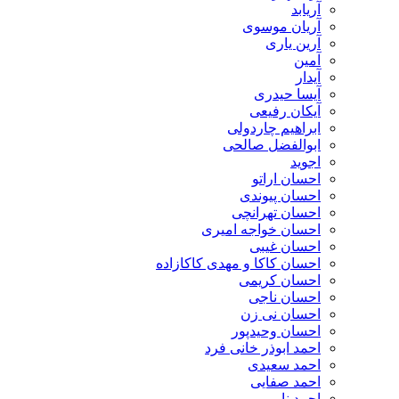
آریابد
آریان موسوی
آرین یاری
آمین
آیدار
آیسا حیدری
آیکان رفیعی
ابراهیم چاردولی
ابوالفضل صالحی
اجوید
احسان اراتو
احسان پیوندی
احسان تهرانچی
احسان خواجه امیری
احسان غیبی
احسان کاکا و مهدی کاکازاده
احسان کریمی
احسان ناجی
احسان نی زن
احسان وحیدپور
احمد ابوذر خانی فرد
احمد سعیدی
احمد صفایی
احمد نایبی