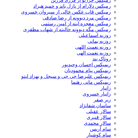
رمیکس چرا تو از فرزاد فرزین
رمیکس دلارام از پازل باند و حمید هیراد
رمیکس قاب عکس خالی از سیروان خسروی
رمیکس مرد دیوونه از رضا صادقی
رمیکس معجزه اینه از امین رستمی
رمیکس مگه دیوونه حالیته از شهاب مظفری
روزبه اسماعیلی
روزبه بمانی
روزبه نعمت اللهی
روزبه نعمت الهی
روناک بند
ریمیکس احسان وحیدپور
ریمیکس پیام محمودیان
ریمیکس علیرضا جی جی و سیجل و بهزاد لیتو
ریمیکس مانی رهنما
زانیار
زانیار خسروی
زیر صفر
ساسان شفانژاد
سالار عقیلی
سالار قنبری
سالار محمدی
سام آریس
سام کوشیار