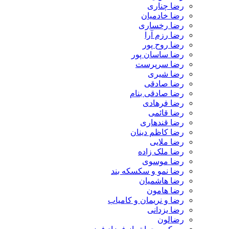
رضا چناری
رضا خادمیان
رضا رخساری
رضا رزم آرا
رضا روح پور
رضا ساسان پور
رضا سرپرست
رضا شیری
رضا صادقی
رضا صادقی بنام
رضا فرهادی
رضا قائمی
رضا قندهاری
رضا کاظم دینان
رضا ملایی
رضا ملک زاده
رضا موسوی
رضا نمو و سکسکه بند
رضا هاشمیان
رضا هامون
رضا و نریمان و کامیاب
رضا یزدانی
رضالون