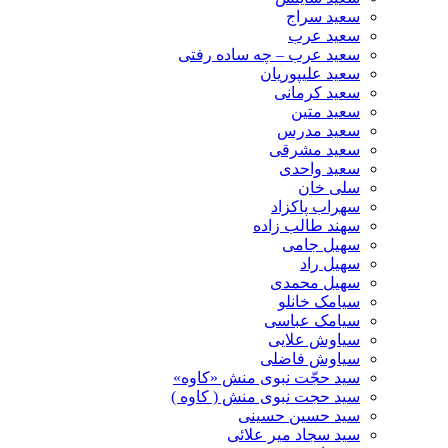
سعید سراج
سعید عرب
سعید عرب – چه ساده رفتی
سعید علیپوریان
سعید کرمانی
سعید متین
سعید مدرس
سعید مشرقی
سعید واحدی
سلی خان
سهراب پاکزاد
سهند طالب زاده
سهیل جامی
سهیل راد
سهیل محمدی
سیامک خانلو
سیامک عباسی
سیاوش علایی
سیاوش فاضلی
سید حجّت نبوی منش «کاوه»
سید حجت نبوی منش ( کاوه )
سید حسین حسینى
سید سجاد میر علائی