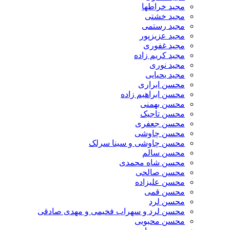
مجید خراطها
مجید خشتی
مجید رستمی
مجید عزیزپور
مجید غفوری
مجید کریم زاده
مجید نوری
مجید یحیایی
محسن ابراری
محسن ابراهیم زاده
محسن بهمنی
محسن تاجیک
محسن جعفری
محسن چاوشی
محسن چاوشی و سینا سرلک
محسن سالم
محسن شاه محمدی
محسن صالحی
محسن علیزاده
محسن قمی
محسن لرد
محسن لرد و سهراب فخیمی و مهدی صادقی
محسن محبوبی