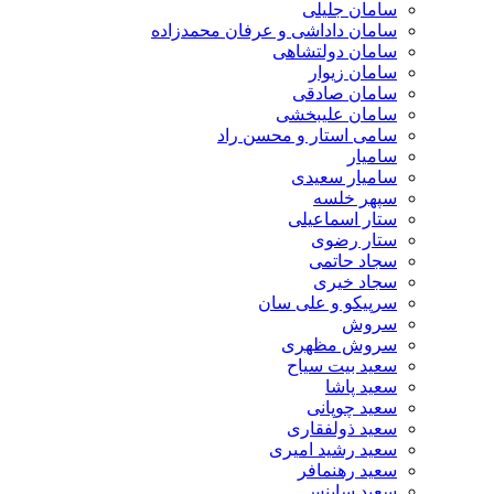
سامان جلیلی
سامان داداشی و عرفان محمدزاده
سامان دولتشاهی
سامان زیوار
سامان صادقی
سامان علیبخشی
سامی استار و محسن راد
سامیار
سامیار سعیدی
سپهر خلسه
ستار اسماعیلی
ستار رضوی
سجاد حاتمی
سجاد خیری
سرپیکو و علی سان
سروش
سروش مظهری
سعید بیت سیاح
سعید پاشا
سعید چوپانی
سعید ذولفقاری
سعید رشید امیری
سعید رهنمافر
سعید ساینس