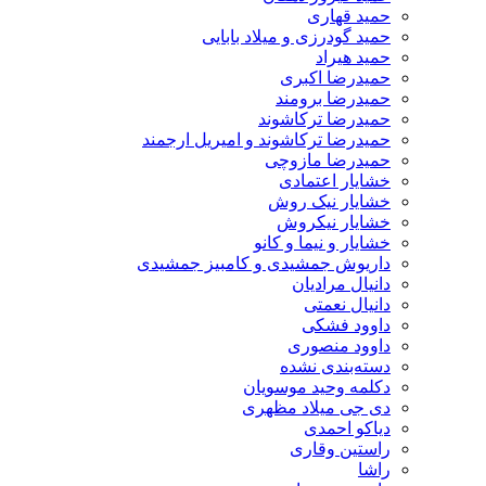
حمید قهاری
حمید گودرزی و میلاد بابایی
حمید هیراد
حمیدرضا اکبری
حمیدرضا برومند
حمیدرضا ترکاشوند
حمیدرضا ترکاشوند و امیریل ارجمند
حمیدرضا مازوچی
خشایار اعتمادی
خشایار نیک روش
خشایار نیکروش
خشایار و نیما و کانو
داریوش جمشیدی و کامبیز جمشیدی
دانیال مرادیان
دانیال نعمتی
داوود فشکی
داوود منصوری
دسته‌بندی نشده
دکلمه وحید موسویان
دی جی میلاد مظهری
دیاکو احمدی
راستین وقاری
راشا