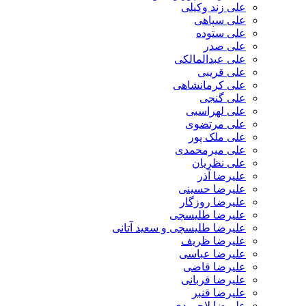
علی زند وکیلی
علی سپاهی
علی ستوده
علی صدر
علی عبدالمالکی
علی قریبی
علی کرمانشاهی
علی گنجی
علی لهراسبی
علی مرتضوی
علی ملک پور
علی میرمحمدی
علی نظریان
علیرضا آذر
علیرضا حسینی
علیرضا روزگار
علیرضا طلیسچی
علیرضا طلیسچی و سعید آتانی
علیرضا ظریف
علیرضا عباسی
علیرضا قاضی
علیرضا قربانی
علیرضا قنبر
علیرضا لاجوردی