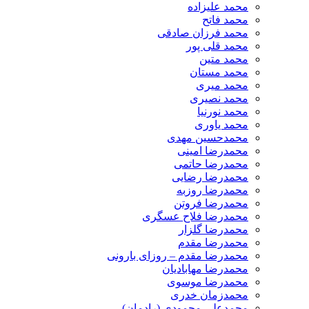
محمد علیزاده
محمد فاتح
محمد فرزان صادقی
محمد قلی پور
محمد متین
محمد مستان
محمد میری
محمد نصیری
محمد نورنیا
محمد یاوری
محمدحسین مهدی
محمدرضا امینی
محمدرضا حاتمی
محمدرضا رضایی
محمدرضا روزبه
محمدرضا فروتن
محمدرضا فلاح عسگری
محمدرضا گلزار
محمدرضا مقدم
محمدرضا مقدم – روزای بارونی
محمدرضا مهابادیان
محمدرضا موسوی
محمدزمان خدری
محمدعلی محمودی (رادمان)