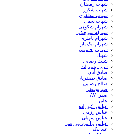
شهاب رمضان
شهاب شکور
شهاب مظفری
شهاب نجفی
شهرام شکوهی
شهرام میرجلالی
شهرام ناظری
شهرام نیک یار
شهریار حسینی
شهیاد
شیث رضایی
شیرازیس باند
صادق آبان
صادق صفدریان
صالح رضایی
صبا یوسفی
صدرا AV
عامر
عباس اکبرزاده
عباس رزمی
عباس سهیلی
عباس و امین پوررضی
عبد نیک