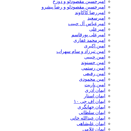
امیرحسین مقصودلو و دوزخ
امیرحسین مقصودلو و رضا پیشرو
امیررضا کاکاوند
امیرسعید
امیرعباس آل حبیب
امیرعلی
امیرعلی پورقاسم
امیرمحمد غفاری
امین اکبری
امین تیرزاد و سام سهراب
امین حبیبی
امین حسنوند
امین رستمی
امین رفیعی
امین محمودی
امین ناریت
ایمان آذری
ایمان استار
ایمان اف جی ۱۰
ایمان جهانگری
ایمان سلطانی
ایمان عبدالله خانی
ایمان علیشاهی
ایمان غلامی