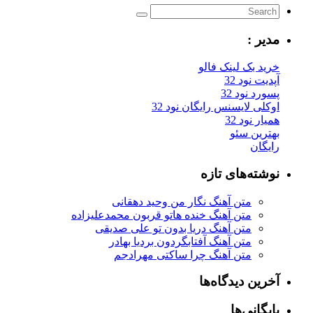
مدیر :
خرید بک لینک فالو
آپدیت نود 32
پسورد نود 32
اوکلی لایسنس رایگان نود 32
همیار نود 32
بهترین سئو
رایگان
نوشته‌های تازه
متن آهنگ نگار من وحید دهقانی
متن آهنگ خنده هاتو قربون محمدعلیزاده
متن آهنگ دریا بدون تو علی صدیقی
متن آهنگ آفتابگردون بردیا بهادر
متن آهنگ چرا ساکتی مهرادجم
آخرین دیدگاه‌ها
بایگانی‌ها