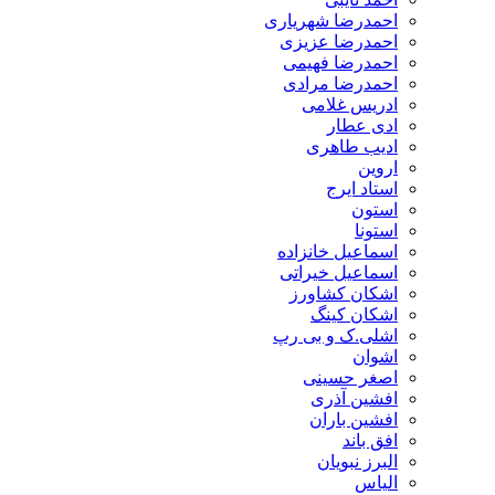
احمدرضا شهریاری
احمدرضا عزیزی
احمدرضا فهیمی
احمدرضا مرادی
ادریس غلامی
ادی عطار
ادیب طاهری
اروین
استاد ایرج
استون
استونا
اسماعیل خانزاده
اسماعیل خیراتی
اشکان کشاورز
اشکان کینگ
اشلی.ک و بی رپ
اشوان
اصغر حسینی
افشین آذری
افشین باران
افق باند
البرز نبویان
الیاس