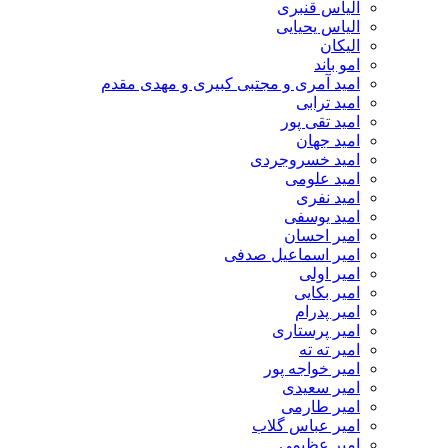
الیاس قنبرى
الیاس یحیایی
الیکان
امو باند
امید آمری و مجتبی کبیری و مهدى مقدم
امید ترابی
امید تقی پور
امید جهان
امید خسروجردی
امید علومی
امید نفری
امید یوسفی
امیر احسان
امیر اسماعیل صدفی
امیر اولی
امیر بکایی
امیر پدرام
امیر پرستاری
امیر ته ته
امیر خواجه پور
امیر سعیدی
امیر طارمی
امیر عباس گلاب
امیر عظیمی