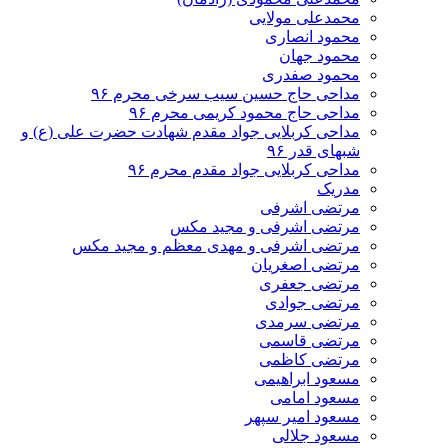
محمدعلی مولایی
محمود انصاری
محمود جهان
محمود صفدری
مداحی حاج حسین سیب سرخی محرم ۹۶
مداحی حاج محمود کریمی محرم ۹۶
مداحی کربلایی جواد مقدم شهادت حضرت علی (ع) و
شبهای قدر ۹۶
مداحی کربلایی جواد مقدم محرم ۹۶
مدریک
مرتضی اشرفی
مرتضی اشرفی و مجید مکس
مرتضی اشرفی و مهدی معظم و مجید مکس
مرتضی اصغریان
مرتضی جعفری
مرتضی جوادی
مرتضی سرمدی
مرتضی قاسمی
مرتضی کاظمی
مسعود ابراهیمی
مسعود امامی
مسعود امیر سپهر
مسعود جلالی