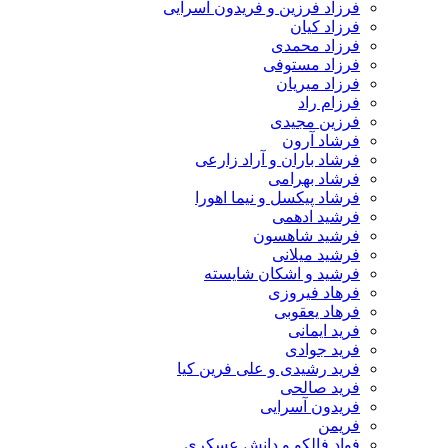
فرزاد فرزین و فریدون آسرایی
فرزاد کیان
فرزاد محمدی
فرزاد مستوفی
فرزاد میریان
فرزام راد
فرزین مجیدی
فرشاد آرون
فرشاد باران و آراد زارعی
فرشاد بهرامی
فرشاد پیکسل و نیما اهورا
فرشید ادهمی
فرشید شاهسون
فرشید میلانی
فرشید و اشکان شایسته
فرهاد فیروزی
فرهاد یعقوبی
فرید ایمانی
فرید جوادی
فرید رشیدی و علی فرین کیا
فرید صالحی
فریدون آسرایی
فریمن
فواد فالکو و دانش عسکری