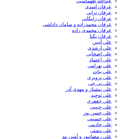
عبدالله طهماسبی‎
عرفان اسدی
عرفان ترابی
عرفان زلیکانی
عرفان محمدزاده و سامان داداشی
عرفان محمدی زاده
عرفان یکتا
علی آتبین
علی ارشدی
علی اصحابی
علی اعتماد
علی بهرامی
علی بیات
علی پرویزی
علی پی جی
علی پیشتاز و مهدی آذر
علی توحید
علی جعفری
علی حبیبی
علی حسن پور
علی حسینی
علی خادمی
علی دشتی
علی رمضانپور و آمین بند