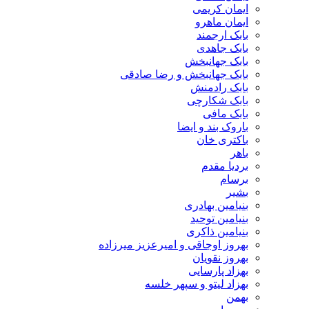
ایمان کریمی
ایمان ماهرو
بابک ارجمند
بابک جاهدی
بابک جهانبخش
بابک جهانبخش و رضا صادقی
بابک رادمنش
بابک شکارچی
بابک مافی
باروک بند و ایضا
باکتری خان
باهر
بردیا مقدم
برسام
بشیر
بنیامین بهادری
بنیامین توحید
بنیامین ذاکری
بهروز اوجاقی و امیرعزیز میرزاده
بهروز نقویان
بهزاد پارسایی
بهزاد لیتو و سپهر خلسه
بهمن