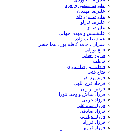
علیرضا منصوری فرد
علیرضا مهدیان
علیرضا مهرکام
علیرضا ندرلو
علیرضا ی
علیشمس و مهدی جهانی
عماد طالب زاده
عمران ، حامد کاظم پور ، نیما حنجر
فاتح نورایی
فاروق جدلی
فاطمه
فاطمه و رضا شیری
فتاح فتحی
فربد یزدانفر
فرجاد فرج اللهی
فردین آر وان
فرزاد بیباش و وحید تتورا
فرزاد خرمی
فرزاد شاه علی
فرزاد صادقی
فرزاد عباسی
فرزاد فرزاد
فرزاد فرزین