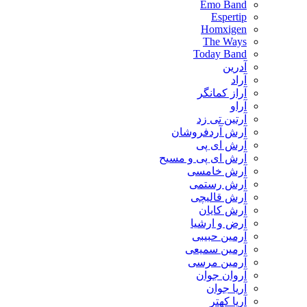
Emo Band
Espertip
Homxigen
The Ways
Today Band
آدرین
آراد
آراز کمانگر
آراو
آرتین تی زد
آرش آردفروشان
آرش ای پی
آرش ای پی و مسیح
آرش خامسی
آرش رستمی
آرش قالیچی
آرش کایان
​آرض و ارشیا
آرمین حبیبی
آرمین سمیعی
آرمین مرسی
آروان جوان
آریا جوان
آریا کهتر