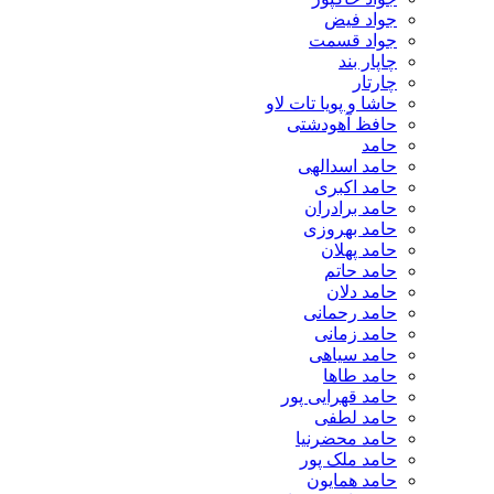
جواد فیض
جواد قسمت
چاپار بند
چارتار
حاشا و پویا تات لاو
حافظ آهودشتی
حامد
حامد اسدالهی
حامد اکبری
حامد برادران
حامد بهروزی
حامد پهلان
حامد حاتم
حامد دلان
حامد رحمانی
حامد زمانی
حامد سیاهی
حامد طاها
حامد قهرایی پور
حامد لطفی
حامد محضرنیا
حامد ملک پور
حامد همایون