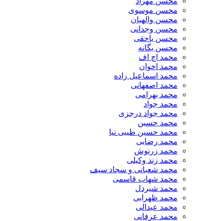
محسن مهراد
محسن موسوی
محسن والهیان
محسن وجدانی
محسن یاحقی
محسن یگانه
محمد اچ اف
محمد اخوان
محمد اسماعیل زاده
محمد اصفهانی
محمد بهرامی
محمد جواد
محمد جواد درجزی
محمد حسین
محمد حسین طیبی نیا
محمد رضایی
محمد زرنوش
محمد زند وکیلی
محمد شعبانی و سجاد سیف
محمد شهاب قاسمی
​محمد شیردل
محمد ظهرابی
محمد عبدالی
محمد عرفانی