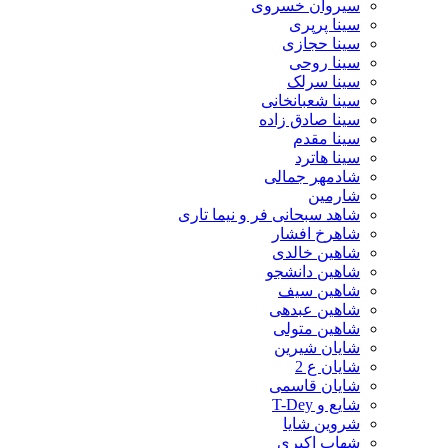
سیروان خسروی
سینا پرپری
سینا حجازی
سینا روحی
سینا سرلک
سینا شعبانخانی
سینا صادق زاده
سینا مقدم
سینا هاترد
شادمهر جمالی
شارمین
شاهد سبحانی فر و نیما تاری
شاهرخ افشار
شاهین خالدی
شاهین دانشجو
شاهین سیف
شاهین عبدهی
شاهین متولی
شایان شیرین
شایان ع 2
شایان قاسمی
شایع و T-Dey
شروین شایا
شهاب اکبری