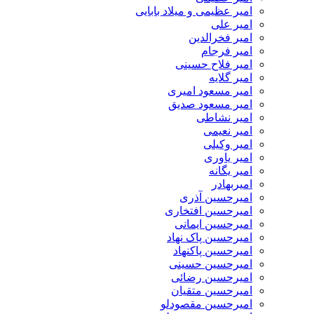
امیر عظیمی و میلاد بابایی
امیر علی
امیر فخرالدین
امیر فرجام
امیر فلاح حسینی
امیر گلایه
امیر مسعود امیری
امیر مسعود صدیق
امیر نشاطی
امیر نعیمی
امیر وکیلی
امیر یاوری
امیر یگانه
امیربهادر
امیرحسین آذری
امیرحسین افتخاری
امیرحسین ایمانی
امیرحسین پاک نهاد
امیرحسین پاکنهاد
امیرحسین حسینی
امیرحسین رضائی
امیرحسین متقیان
امیرحسین مقصودلو