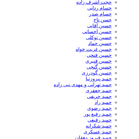
حجت اشرف زاده
حسام ردایی
حسام صدر
حسن تاج
حسین آقایی
حسین احسانی
حسین توکلی
حسین حماد
حسین غربت خواه
حسین فتحی
حسین قنبری
حسین گنجی
حسین گودرزی
حمید پیروزنیا
حمید تهرانی و مهدی نبی زاده
حمید جعفری
حمید حریفی
حمید راد
حمید رضوی
حمید رفیع پور
حمید رفیعی
حمید شکرانه
حمید عسکری
حمید فیروز دهقان