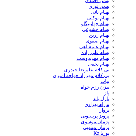
بهمن احمدی
بهمن نوری
بهنام بانی
بهنام توکلی
بهنام جهانبیگلو
بهنام خشوعی
بهنام زرین
بهنام صفوی
بهنام علمشاهی
بهنام قلی زاده
بهنام مهدیدوست
بهنام نجفی
بی کلام علیرضا حیدری
بی کلام مهرزاد خواجه امیری
بیات
بیژن رزم خواه
پاز
پازل باند
پدرام بهزادی
پرواز
پرویز پرستویی
پژمان موسوی
پژمان مینویی
پوریا Kz