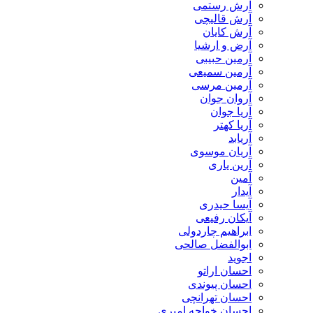
آرش رستمی
آرش قالیچی
آرش کایان
​آرض و ارشیا
آرمین حبیبی
آرمین سمیعی
آرمین مرسی
آروان جوان
آریا جوان
آریا کهتر
آریابد
آریان موسوی
آرین یاری
آمین
آیدار
آیسا حیدری
آیکان رفیعی
ابراهیم چاردولی
ابوالفضل صالحی
اجوید
احسان اراتو
احسان پیوندی
احسان تهرانچی
احسان خواجه امیری