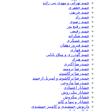
حمید تهرانی و مهدی نبی زاده
حمید جعفری
حمید حریفی
حمید راد
حمید رضوی
حمید رفیع پور
حمید رفیعی
حمید شکرانه
حمید عسکری
حمید فیروز دهقان
حمید قهاری
حمید گودرزی و میلاد بابایی
حمید هیراد
حمیدرضا اکبری
حمیدرضا برومند
حمیدرضا ترکاشوند
حمیدرضا ترکاشوند و امیریل ارجمند
حمیدرضا مازوچی
خشایار اعتمادی
خشایار نیک روش
خشایار نیکروش
خشایار و نیما و کانو
داریوش جمشیدی و کامبیز جمشیدی