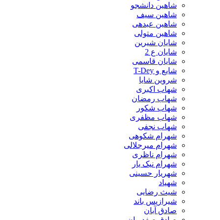
شاهین دانشجو
شاهین سیف
شاهین عبدهی
شاهین متولی
شایان شیرین
شایان ع 2
شایان قاسمی
شایع و T-Dey
شروین شایا
شهاب اکبری
شهاب رمضان
شهاب شکور
شهاب مظفری
شهاب نجفی
شهرام شکوهی
شهرام میرجلالی
شهرام ناظری
شهرام نیک یار
شهریار حسینی
شهیاد
شیث رضایی
شیرازیس باند
صادق آبان
صادق صفدریان