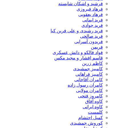
فرشید و اشکان شایسته
فرهاد فیروزی
فرهاد یعقوبی
فرید ایمانی
فرید جوادی
فرید رشیدی و علی فرین کیا
فرید صالحی
فریدون آسرایی
فریمن
فواد فالکو و دانش عسکری
قاسم افشار و مجید مکس
کاظم زرین
کامبیز جمشیدی
کامبیز فراهانی
کامران آقاخانی
کامران رسول زاده
کامران مولایی
کامروز فتحی
کاوه آفاق
کاوه ایرانی
کلمست
کمیل احتشام
کوروش جمشیدی