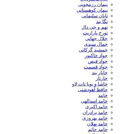
پیمان رزمجویی
پیمان کوهستانی
تابان سلیمانی
تگا بند
تهم و جی دال
تورج پارازیت
جلال جهانی
جمال سیدی
جمشید گرکانی
جواد خاکپور
جواد فیض
جواد قسمت
چاپار بند
چارتار
حاشا و پویا تات لاو
حافظ آهودشتی
حامد
حامد اسدالهی
حامد اکبری
حامد برادران
حامد بهروزی
حامد پهلان
حامد حاتم