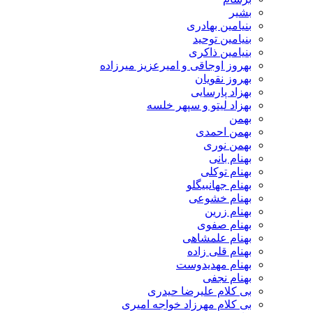
بشیر
بنیامین بهادری
بنیامین توحید
بنیامین ذاکری
بهروز اوجاقی و امیرعزیز میرزاده
بهروز نقویان
بهزاد پارسایی
بهزاد لیتو و سپهر خلسه
بهمن
بهمن احمدی
بهمن نوری
بهنام بانی
بهنام توکلی
بهنام جهانبیگلو
بهنام خشوعی
بهنام زرین
بهنام صفوی
بهنام علمشاهی
بهنام قلی زاده
بهنام مهدیدوست
بهنام نجفی
بی کلام علیرضا حیدری
بی کلام مهرزاد خواجه امیری