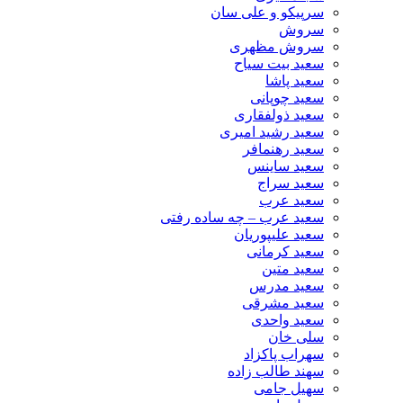
سرپیکو و علی سان
سروش
سروش مظهری
سعید بیت سیاح
سعید پاشا
سعید چوپانی
سعید ذولفقاری
سعید رشید امیری
سعید رهنمافر
سعید ساینس
سعید سراج
سعید عرب
سعید عرب – چه ساده رفتی
سعید علیپوریان
سعید کرمانی
سعید متین
سعید مدرس
سعید مشرقی
سعید واحدی
سلی خان
سهراب پاکزاد
سهند طالب زاده
سهیل جامی