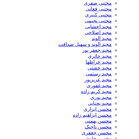
مجتبی صفری
مجتبی فغانی
مجتبی کبیری
مجتبی نجیمی
مجید اخشابی
مجید اصلاحی
مجید الوند‎
مجید الوند و سهیل صداقت
مجید جعفر پور
مجید حائری
مجید خراطها
مجید خشتی
مجید رستمی
مجید عزیزپور
مجید غفوری
مجید کریم زاده
مجید نوری
مجید یحیایی
محسن ابراری
محسن ابراهیم زاده
محسن بهمنی
محسن تاجیک
محسن جعفری
محسن چاوشی