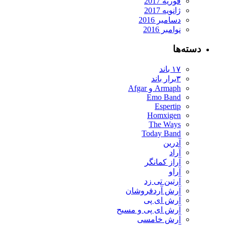
فوریه 2017
ژانویه 2017
دسامبر 2016
نوامبر 2016
دسته‌ها
۱۷ باند
۳برار باند
Armaph و Afgar
Emo Band
Espertip
Homxigen
The Ways
Today Band
آدرین
آراد
آراز کمانگر
آراو
آرتین تی زد
آرش آردفروشان
آرش ای پی
آرش ای پی و مسیح
آرش خامسی