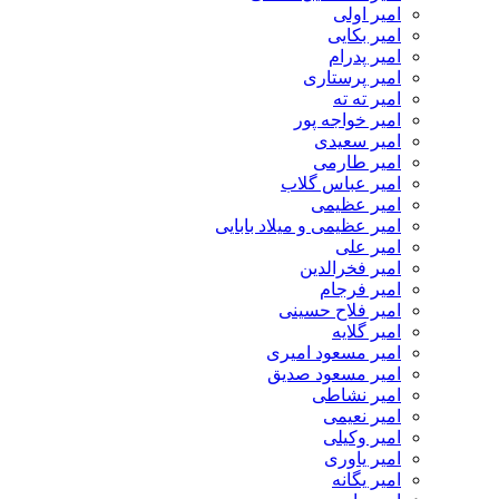
امیر اولی
امیر بکایی
امیر پدرام
امیر پرستاری
امیر ته ته
امیر خواجه پور
امیر سعیدی
امیر طارمی
امیر عباس گلاب
امیر عظیمی
امیر عظیمی و میلاد بابایی
امیر علی
امیر فخرالدین
امیر فرجام
امیر فلاح حسینی
امیر گلایه
امیر مسعود امیری
امیر مسعود صدیق
امیر نشاطی
امیر نعیمی
امیر وکیلی
امیر یاوری
امیر یگانه