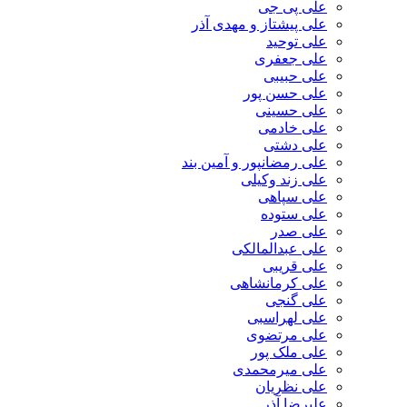
علی پی جی
علی پیشتاز و مهدی آذر
علی توحید
علی جعفری
علی حبیبی
علی حسن پور
علی حسینی
علی خادمی
علی دشتی
علی رمضانپور و آمین بند
علی زند وکیلی
علی سپاهی
علی ستوده
علی صدر
علی عبدالمالکی
علی قریبی
علی کرمانشاهی
علی گنجی
علی لهراسبی
علی مرتضوی
علی ملک پور
علی میرمحمدی
علی نظریان
علیرضا آذر