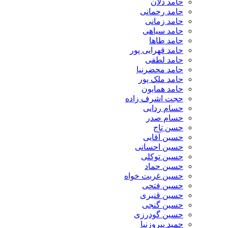
حامد دلان
حامد رحمانی
حامد زمانی
حامد سیاهی
حامد طاها
حامد قهرایی پور
حامد لطفی
حامد محضرنیا
حامد ملک پور
حامد همایون
حجت اشرف زاده
حسام ردایی
حسام صدر
حسن تاج
حسین آقایی
حسین احسانی
حسین توکلی
حسین حماد
حسین غربت خواه
حسین فتحی
حسین قنبری
حسین گنجی
حسین گودرزی
حمید پیروزنیا