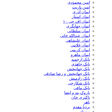
امین محمودی
امین ناریت
ایمان آذری
ایمان استار
ایمان اف جی ۱۰
ایمان جهانگری
ایمان سلطانی
ایمان عبدالله خانی
ایمان علیشاهی
ایمان غلامی
ایمان کریمی
ایمان ماهرو
بابک ارجمند
بابک جاهدی
بابک جهانبخش
بابک جهانبخش و رضا صادقی
بابک رادمنش
بابک شکارچی
بابک مافی
باروک بند و ایضا
باکتری خان
باهر
بردیا مقدم
برسام