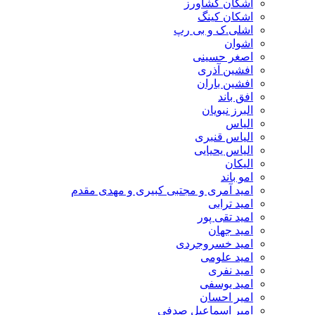
اشکان کشاورز
اشکان کینگ
اشلی.ک و بی رپ
اشوان
اصغر حسینی
افشین آذری
افشین باران
افق باند
البرز نبویان
الیاس
الیاس قنبرى
الیاس یحیایی
الیکان
امو باند
امید آمری و مجتبی کبیری و مهدى مقدم
امید ترابی
امید تقی پور
امید جهان
امید خسروجردی
امید علومی
امید نفری
امید یوسفی
امیر احسان
امیر اسماعیل صدفی