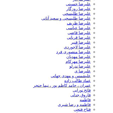
علیرضا حسینی
علیرضا روزگار
علیرضا طلیسچی
علیرضا طلیسچی و سعید آتانی
علیرضا ظریف
علیرضا عباسی
علیرضا قاضی
علیرضا قربانی
علیرضا قنبر
علیرضا لاجوردی
علیرضا منصوری فرد
علیرضا مهدیان
علیرضا مهرکام
علیرضا ندرلو
علیرضا ی
علیشمس و مهدی جهانی
عماد طالب زاده
عمران ، حامد کاظم پور ، نیما حنجر
فاتح نورایی
فاروق جدلی
فاطمه
فاطمه و رضا شیری
فتاح فتحی