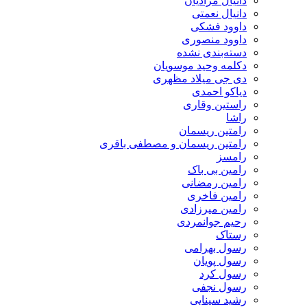
دانیال مرادیان
دانیال نعمتی
داوود فشکی
داوود منصوری
دسته‌بندی نشده
دکلمه وحید موسویان
دی جی میلاد مظهری
دیاکو احمدی
راستین وقاری
راشا
رامتین ریسمان
رامتین ریسمان و مصطفی باقری
رامسز
رامین بی باک
رامین رمضانی
رامین فاخری
رامین میرزادی
رحیم جوانمردی
رستاک
رسول بهرامی
رسول پویان
رسول کرد
رسول نجفی
رشید سینایی