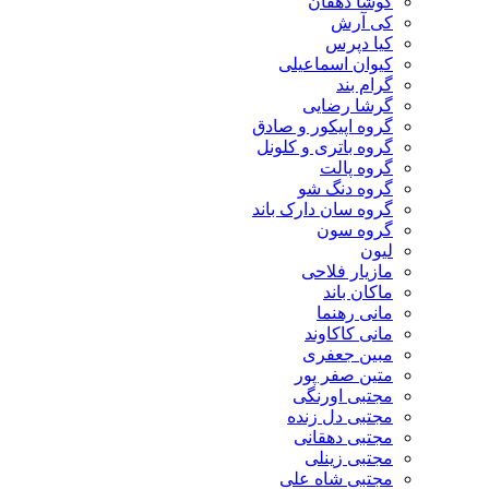
کوشا دهقان
کی آرش
کیا دپرس
کیوان اسماعیلی
گرام بند
گرشا رضایی
گروه اپیکور و صادق
گروه باتری و کلونل
گروه پالت
گروه دنگ شو
گروه سان دارک باند
گروه سون
لیون
مازیار فلاحی
ماکان باند
مانی رهنما
مانی کاکاوند
مبین جعفری
متین صفر پور
مجتبی اورنگی
مجتبی دل زنده
مجتبی دهقانی
مجتبی زینلی
مجتبی شاه علی