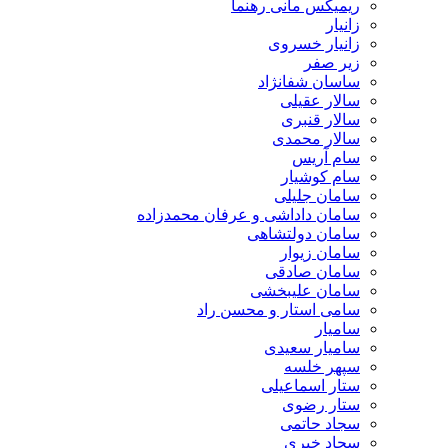
ریمیکس مانی رهنما
زانیار
زانیار خسروی
زیر صفر
ساسان شفانژاد
سالار عقیلی
سالار قنبری
سالار محمدی
سام آریس
سام کوشیار
سامان جلیلی
سامان داداشی و عرفان محمدزاده
سامان دولتشاهی
سامان زیوار
سامان صادقی
سامان علیبخشی
سامی استار و محسن راد
سامیار
سامیار سعیدی
سپهر خلسه
ستار اسماعیلی
ستار رضوی
سجاد حاتمی
سجاد خیری