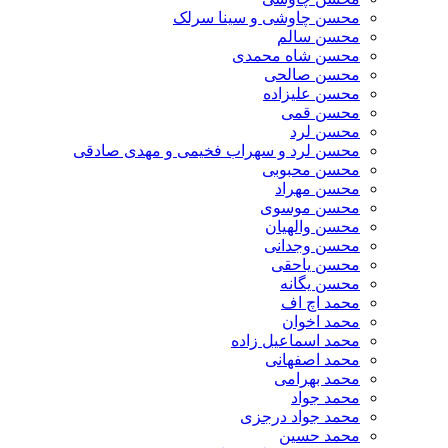
محسن چاوشی و سینا سرلک
محسن سالم
محسن شاه محمدی
محسن صالحی
محسن علیزاده
محسن قمی
محسن لرد
محسن لرد و سهراب فخیمی و مهدی صادقی
محسن محبوبی
محسن مهراد
محسن موسوی
محسن والهیان
محسن وجدانی
محسن یاحقی
محسن یگانه
محمد اچ اف
محمد اخوان
محمد اسماعیل زاده
محمد اصفهانی
محمد بهرامی
محمد جواد
محمد جواد درجزی
محمد حسین