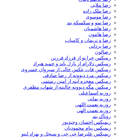
رضا ملایی
رضا ملک زاده
رضا موسوی
رضا نمو و سکسکه بند
رضا هاشمیان
رضا هامون
رضا و نریمان و کامیاب
رضا یزدانی
رضالون
رمیکس چرا تو از فرزاد فرزین
رمیکس دلارام از پازل باند و حمید هیراد
رمیکس قاب عکس خالی از سیروان خسروی
رمیکس مرد دیوونه از رضا صادقی
رمیکس معجزه اینه از امین رستمی
رمیکس مگه دیوونه حالیته از شهاب مظفری
روزبه اسماعیلی
روزبه بمانی
روزبه نعمت اللهی
روزبه نعمت الهی
روناک بند
ریمیکس احسان وحیدپور
ریمیکس پیام محمودیان
ریمیکس علیرضا جی جی و سیجل و بهزاد لیتو