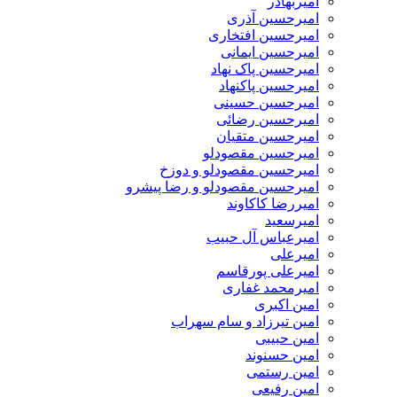
امیربهادر
امیرحسین آذری
امیرحسین افتخاری
امیرحسین ایمانی
امیرحسین پاک نهاد
امیرحسین پاکنهاد
امیرحسین حسینی
امیرحسین رضائی
امیرحسین متقیان
امیرحسین مقصودلو
امیرحسین مقصودلو و دوزخ
امیرحسین مقصودلو و رضا پیشرو
امیررضا کاکاوند
امیرسعید
امیرعباس آل حبیب
امیرعلی
امیرعلی پورقاسم
امیرمحمد غفاری
امین اکبری
امین تیرزاد و سام سهراب
امین حبیبی
امین حسنوند
امین رستمی
امین رفیعی