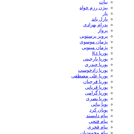
بیات
بیژن رزم خواه
پاز
پازل باند
پدرام بهزادی
پرواز
پرویز پرستویی
پژمان موسوی
پژمان مینویی
پوریا Kz
پوریا بارجینی
پوریا حیدری
پوریا زادخوست
پوریا علی مصطفی
پوریا فرجیان
پوریا قربانی
پوریا گرامی
پوریا نصری
پویا بیاتی
پویان کرد
پیام دلپسند
پیام فتحی
پیام فخری
پیام محمودیان