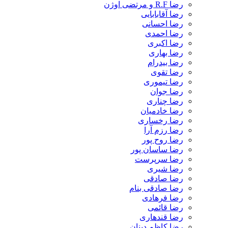
رضا R.F و مرتضی اوژن
رضا آقابابایی
رضا احسانی
رضا احمدی
رضا اکبری
رضا بهاری
رضا بیدرام
رضا تقوی
رضا تیموری
رضا جوان
رضا چناری
رضا خادمیان
رضا رخساری
رضا رزم آرا
رضا روح پور
رضا ساسان پور
رضا سرپرست
رضا شیری
رضا صادقی
رضا صادقی بنام
رضا فرهادی
رضا قائمی
رضا قندهاری
رضا کاظم دینان