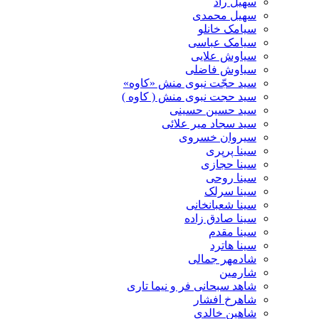
سهیل راد
سهیل محمدی
سیامک خانلو
سیامک عباسی
سیاوش علایی
سیاوش فاضلی
سید حجّت نبوی منش «کاوه»
سید حجت نبوی منش ( کاوه )
سید حسین حسینى
سید سجاد میر علائی
سیروان خسروی
سینا پرپری
سینا حجازی
سینا روحی
سینا سرلک
سینا شعبانخانی
سینا صادق زاده
سینا مقدم
سینا هاترد
شادمهر جمالی
شارمین
شاهد سبحانی فر و نیما تاری
شاهرخ افشار
شاهین خالدی