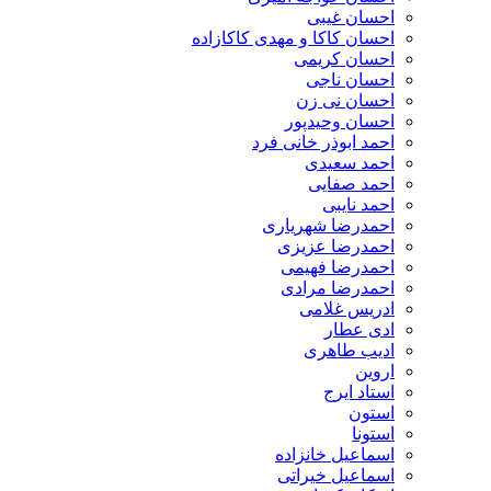
احسان غیبی
احسان کاکا و مهدی کاکازاده
احسان کریمی
احسان ناجی
احسان نی زن
احسان وحیدپور
احمد ابوذر خانی فرد
احمد سعیدی
احمد صفایی
احمد نایبی
احمدرضا شهریاری
احمدرضا عزیزی
احمدرضا فهیمی
احمدرضا مرادی
ادریس غلامی
ادی عطار
ادیب طاهری
اروین
استاد ایرج
استون
استونا
اسماعیل خانزاده
اسماعیل خیراتی