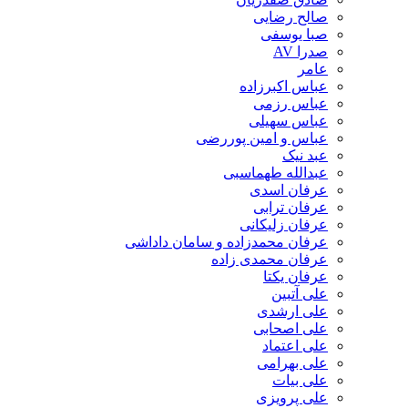
صالح رضایی
صبا یوسفی
صدرا AV
عامر
عباس اکبرزاده
عباس رزمی
عباس سهیلی
عباس و امین پوررضی
عبد نیک
عبدالله طهماسبی‎
عرفان اسدی
عرفان ترابی
عرفان زلیکانی
عرفان محمدزاده و سامان داداشی
عرفان محمدی زاده
عرفان یکتا
علی آتبین
علی ارشدی
علی اصحابی
علی اعتماد
علی بهرامی
علی بیات
علی پرویزی