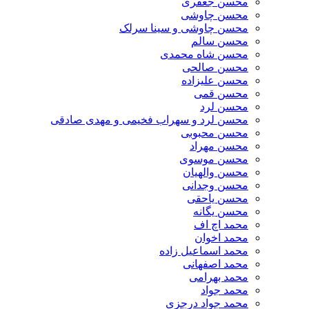
محسن جعفری
محسن چاوشی
محسن چاوشی و سینا سرلک
محسن سالم
محسن شاه محمدی
محسن صالحی
محسن علیزاده
محسن قمی
محسن لرد
محسن لرد و سهراب فخیمی و مهدی صادقی
محسن محبوبی
محسن مهراد
محسن موسوی
محسن والهیان
محسن وجدانی
محسن یاحقی
محسن یگانه
محمد اچ اف
محمد اخوان
محمد اسماعیل زاده
محمد اصفهانی
محمد بهرامی
محمد جواد
محمد جواد درجزی