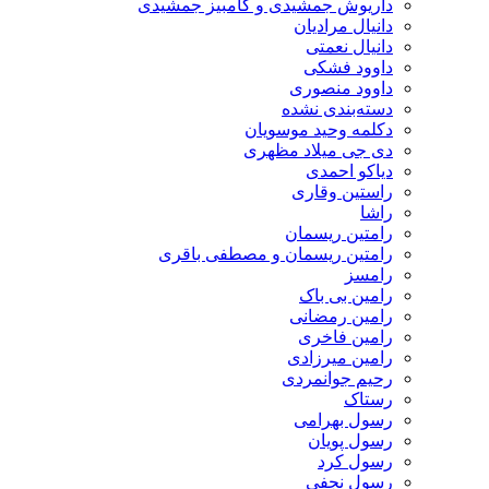
داریوش جمشیدی و کامبیز جمشیدی
دانیال مرادیان
دانیال نعمتی
داوود فشکی
داوود منصوری
دسته‌بندی نشده
دکلمه وحید موسویان
دی جی میلاد مظهری
دیاکو احمدی
راستین وقاری
راشا
رامتین ریسمان
رامتین ریسمان و مصطفی باقری
رامسز
رامین بی باک
رامین رمضانی
رامین فاخری
رامین میرزادی
رحیم جوانمردی
رستاک
رسول بهرامی
رسول پویان
رسول کرد
رسول نجفی