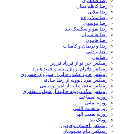
رضا قندهاری
رضا کاظم دینان
رضا ملایی
رضا ملک زاده
رضا موسوی
رضا نمو و سکسکه بند
رضا هاشمیان
رضا هامون
رضا و نریمان و کامیاب
رضا یزدانی
رضالون
رمیکس چرا تو از فرزاد فرزین
رمیکس دلارام از پازل باند و حمید هیراد
رمیکس قاب عکس خالی از سیروان خسروی
رمیکس مرد دیوونه از رضا صادقی
رمیکس معجزه اینه از امین رستمی
رمیکس مگه دیوونه حالیته از شهاب مظفری
روزبه اسماعیلی
روزبه بمانی
روزبه نعمت اللهی
روزبه نعمت الهی
روناک بند
ریمیکس احسان وحیدپور
ریمیکس پیام محمودیان