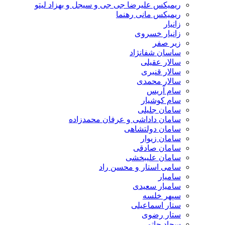
ریمیکس علیرضا جی جی و سیجل و بهزاد لیتو
ریمیکس مانی رهنما
زانیار
زانیار خسروی
زیر صفر
ساسان شفانژاد
سالار عقیلی
سالار قنبری
سالار محمدی
سام آریس
سام کوشیار
سامان جلیلی
سامان داداشی و عرفان محمدزاده
سامان دولتشاهی
سامان زیوار
سامان صادقی
سامان علیبخشی
سامی استار و محسن راد
سامیار
سامیار سعیدی
سپهر خلسه
ستار اسماعیلی
ستار رضوی
سجاد حاتمی