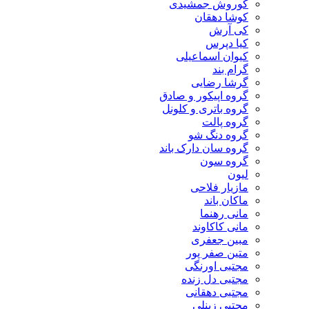
کوروش جمشیدی
کوشا دهقان
کی آرش
کیا دپرس
کیوان اسماعیلی
گرام بند
گرشا رضایی
گروه اپیکور و صادق
گروه باتری و کلونل
گروه پالت
گروه دنگ شو
گروه سان دارک باند
گروه سون
لیون
مازیار فلاحی
ماکان باند
مانی رهنما
مانی کاکاوند
مبین جعفری
متین صفر پور
مجتبی اورنگی
مجتبی دل زنده
مجتبی دهقانی
مجتبی زینلی