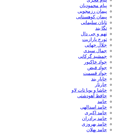
پیام محمودیان
پیمان رزمجویی
پیمان کوهستانی
تابان سلیمانی
تگا بند
تهم و جی دال
تورج پارازیت
جلال جهانی
جمال سیدی
جمشید گرکانی
جواد خاکپور
جواد فیض
جواد قسمت
چاپار بند
چارتار
حاشا و پویا تات لاو
حافظ آهودشتی
حامد
حامد اسدالهی
حامد اکبری
حامد برادران
حامد بهروزی
حامد پهلان