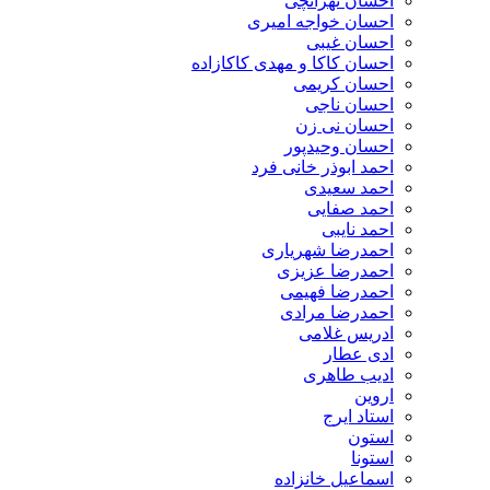
احسان تهرانچی
احسان خواجه امیری
احسان غیبی
احسان کاکا و مهدی کاکازاده
احسان کریمی
احسان ناجی
احسان نی زن
احسان وحیدپور
احمد ابوذر خانی فرد
احمد سعیدی
احمد صفایی
احمد نایبی
احمدرضا شهریاری
احمدرضا عزیزی
احمدرضا فهیمی
احمدرضا مرادی
ادریس غلامی
ادی عطار
ادیب طاهری
اروین
استاد ایرج
استون
استونا
اسماعیل خانزاده