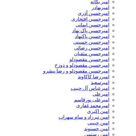
امیر یگانه
امیربهادر
امیرحسین آذری
امیرحسین افتخاری
امیرحسین ایمانی
امیرحسین پاک نهاد
امیرحسین پاکنهاد
امیرحسین حسینی
امیرحسین رضائی
امیرحسین متقیان
امیرحسین مقصودلو
امیرحسین مقصودلو و دوزخ
امیرحسین مقصودلو و رضا پیشرو
امیررضا کاکاوند
امیرسعید
امیرعباس آل حبیب
امیرعلی
امیرعلی پورقاسم
امیرمحمد غفاری
امین اکبری
امین تیرزاد و سام سهراب
امین حبیبی
امین حسنوند
امین رستمی