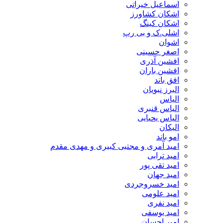
اسماعیل خیراتی
اشکان کشاورز
اشکان کینگ
اشلی.ک و بی رپ
اشوان
اصغر حسینی
افشین آذری
افشین باران
افق باند
البرز نبویان
الیاس
الیاس قنبرى
الیاس یحیایی
الیکان
امو باند
امید آمری و مجتبی کبیری و مهدى مقدم
امید ترابی
امید تقی پور
امید جهان
امید خسروجردی
امید علومی
امید نفری
امید یوسفی
امیر احسان