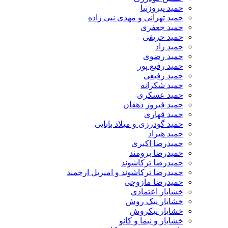
حمید پیروزنیا
حمید تهرانی و مهدی نبی زاده
حمید جعفری
حمید حریفی
حمید راد
حمید رضوی
حمید رفیع پور
حمید رفیعی
حمید شکرانه
حمید عسکری
حمید فیروز دهقان
حمید قهاری
حمید گودرزی و میلاد بابایی
حمید هیراد
حمیدرضا اکبری
حمیدرضا برومند
حمیدرضا ترکاشوند
حمیدرضا ترکاشوند و امیریل ارجمند
حمیدرضا مازوچی
خشایار اعتمادی
خشایار نیک روش
خشایار نیکروش
خشایار و نیما و کانو