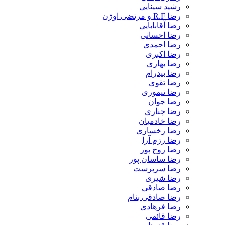
رشید سینایی
رضا R.F و مرتضی اوژن
رضا آقابابایی
رضا احسانی
رضا احمدی
رضا اکبری
رضا بهاری
رضا بیدرام
رضا تقوی
رضا تیموری
رضا جوان
رضا چناری
رضا خادمیان
رضا رخساری
رضا رزم آرا
رضا روح پور
رضا ساسان پور
رضا سرپرست
رضا شیری
رضا صادقی
رضا صادقی بنام
رضا فرهادی
رضا قائمی