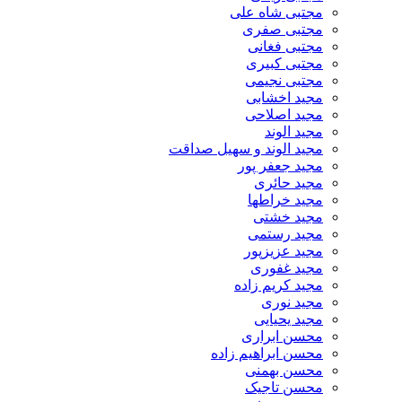
مجتبی شاه علی
مجتبی صفری
مجتبی فغانی
مجتبی کبیری
مجتبی نجیمی
مجید اخشابی
مجید اصلاحی
مجید الوند‎
مجید الوند و سهیل صداقت
مجید جعفر پور
مجید حائری
مجید خراطها
مجید خشتی
مجید رستمی
مجید عزیزپور
مجید غفوری
مجید کریم زاده
مجید نوری
مجید یحیایی
محسن ابراری
محسن ابراهیم زاده
محسن بهمنی
محسن تاجیک