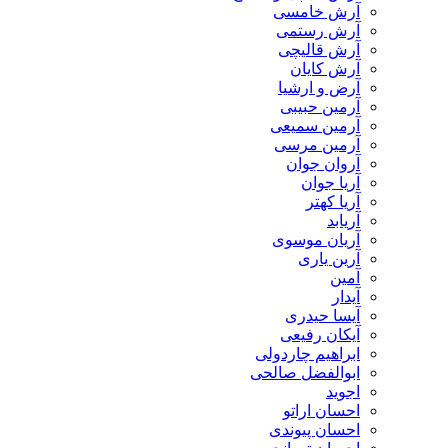
آرش خامسی
آرش رستمی
آرش قالیچی
آرش کایان
​آرض و ارشیا
آرمین حبیبی
آرمین سمیعی
آرمین مرسی
آروان جوان
آریا جوان
آریا کهتر
آریابد
آریان موسوی
آرین یاری
آمین
آیدار
آیسا حیدری
آیکان رفیعی
ابراهیم چاردولی
ابوالفضل صالحی
اجوید
احسان اراتو
احسان پیوندی