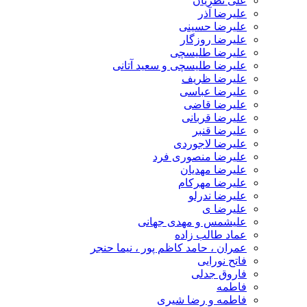
علی نظریان
علیرضا آذر
علیرضا حسینی
علیرضا روزگار
علیرضا طلیسچی
علیرضا طلیسچی و سعید آتانی
علیرضا ظریف
علیرضا عباسی
علیرضا قاضی
علیرضا قربانی
علیرضا قنبر
علیرضا لاجوردی
علیرضا منصوری فرد
علیرضا مهدیان
علیرضا مهرکام
علیرضا ندرلو
علیرضا ی
علیشمس و مهدی جهانی
عماد طالب زاده
عمران ، حامد کاظم پور ، نیما حنجر
فاتح نورایی
فاروق جدلی
فاطمه
فاطمه و رضا شیری