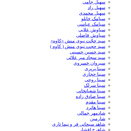
سهیل جامی
سهیل راد
سهیل محمدی
سیامک خانلو
سیامک عباسی
سیاوش علایی
سیاوش فاضلی
سید حجّت نبوی منش «کاوه»
سید حجت نبوی منش ( کاوه )
سید حسین حسینى
سید سجاد میر علائی
سیروان خسروی
سینا پرپری
سینا حجازی
سینا روحی
سینا سرلک
سینا شعبانخانی
سینا صادق زاده
سینا مقدم
سینا هاترد
شادمهر جمالی
شارمین
شاهد سبحانی فر و نیما تاری
شاهرخ افشار