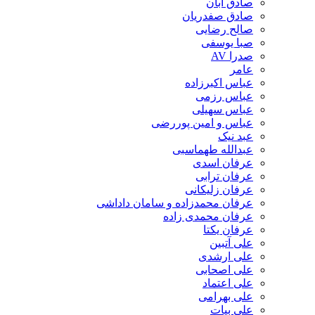
صادق آبان
صادق صفدریان
صالح رضایی
صبا یوسفی
صدرا AV
عامر
عباس اکبرزاده
عباس رزمی
عباس سهیلی
عباس و امین پوررضی
عبد نیک
عبدالله طهماسبی‎
عرفان اسدی
عرفان ترابی
عرفان زلیکانی
عرفان محمدزاده و سامان داداشی
عرفان محمدی زاده
عرفان یکتا
علی آتبین
علی ارشدی
علی اصحابی
علی اعتماد
علی بهرامی
علی بیات