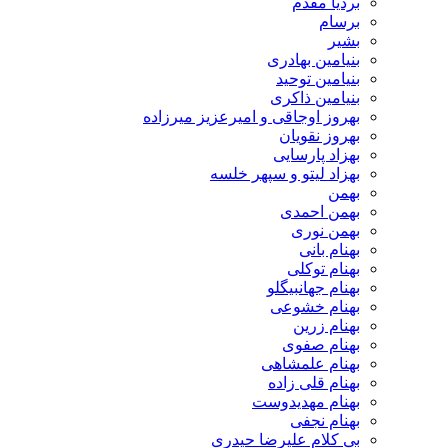
بردیا مقدم
برسام
بشیر
بنیامین بهادری
بنیامین توحید
بنیامین ذاکری
بهروز اوجاقی و امیرعزیز میرزاده
بهروز نقویان
بهزاد پارسایی
بهزاد لیتو و سپهر خلسه
بهمن
بهمن احمدی
بهمن نوری
بهنام بانی
بهنام توکلی
بهنام جهانبیگلو
بهنام خشوعی
بهنام زرین
بهنام صفوی
بهنام علمشاهی
بهنام قلی زاده
بهنام مهدیدوست
بهنام نجفی
بی کلام علیرضا حیدری