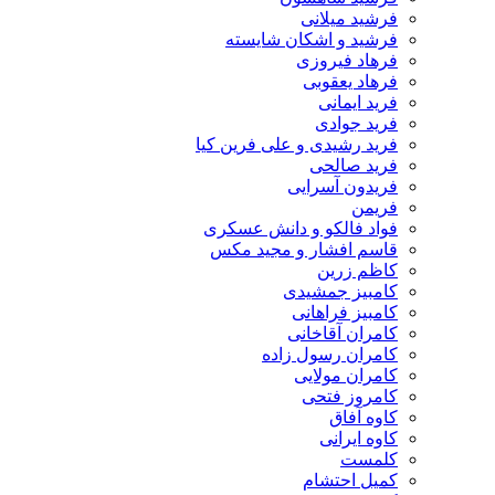
فرشید میلانی
فرشید و اشکان شایسته
فرهاد فیروزی
فرهاد یعقوبی
فرید ایمانی
فرید جوادی
فرید رشیدی و علی فرین کیا
فرید صالحی
فریدون آسرایی
فریمن
فواد فالکو و دانش عسکری
قاسم افشار و مجید مکس
کاظم زرین
کامبیز جمشیدی
کامبیز فراهانی
کامران آقاخانی
کامران رسول زاده
کامران مولایی
کامروز فتحی
کاوه آفاق
کاوه ایرانی
کلمست
کمیل احتشام