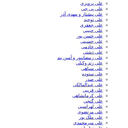
علی پرویزی
علی پی جی
علی پیشتاز و مهدی آذر
علی توحید
علی جعفری
علی حبیبی
علی حسن پور
علی حسینی
علی خادمی
علی دشتی
علی رمضانپور و آمین بند
علی زند وکیلی
علی سپاهی
علی ستوده
علی صدر
علی عبدالمالکی
علی قریبی
علی کرمانشاهی
علی گنجی
علی لهراسبی
علی مرتضوی
علی ملک پور
علی میرمحمدی