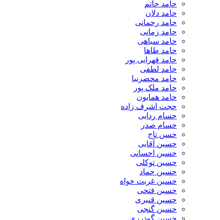
حامد حاتم
حامد دلان
حامد رحمانی
حامد زمانی
حامد سیاهی
حامد طاها
حامد قهرایی پور
حامد لطفی
حامد محضرنیا
حامد ملک پور
حامد همایون
حجت اشرف زاده
حسام ردایی
حسام صدر
حسن تاج
حسین آقایی
حسین احسانی
حسین توکلی
حسین حماد
حسین غربت خواه
حسین فتحی
حسین قنبری
حسین گنجی
حسین گودرزی