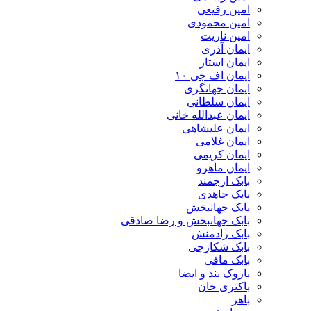
امین رفیعی
امین محمودی
امین ناریت
ایمان آذری
ایمان استار
ایمان اف جی ۱۰
ایمان جهانگری
ایمان سلطانی
ایمان عبدالله خانی
ایمان علیشاهی
ایمان غلامی
ایمان کریمی
ایمان ماهرو
بابک ارجمند
بابک جاهدی
بابک جهانبخش
بابک جهانبخش و رضا صادقی
بابک رادمنش
بابک شکارچی
بابک مافی
باروک بند و ایضا
باکتری خان
باهر