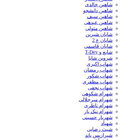
شاهین خالدی
شاهین دانشجو
شاهین سیف
شاهین عبدهی
شاهین متولی
شایان شیرین
شایان ع 2
شایان قاسمی
شایع و T-Dey
شروین شایا
شهاب اکبری
شهاب رمضان
شهاب شکور
شهاب مظفری
شهاب نجفی
شهرام شکوهی
شهرام میرجلالی
شهرام ناظری
شهرام نیک یار
شهریار حسینی
شهیاد
شیث رضایی
شیرازیس باند