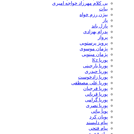
بی کلام مهرزاد خواجه امیری
بیات
بیژن رزم خواه
پاز
پازل باند
پدرام بهزادی
پرواز
پرویز پرستویی
پژمان موسوی
پژمان مینویی
پوریا Kz
پوریا بارجینی
پوریا حیدری
پوریا زادخوست
پوریا علی مصطفی
پوریا فرجیان
پوریا قربانی
پوریا گرامی
پوریا نصری
پویا بیاتی
پویان کرد
پیام دلپسند
پیام فتحی
پیام فخری