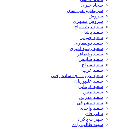
سجاد خیری
سرپیکو و علی سان
سروش
سروش مظهری
سعید بیت سیاح
سعید پاشا
سعید چوپانی
سعید ذولفقاری
سعید رشید امیری
سعید رهنمافر
سعید ساینس
سعید سراج
سعید عرب
سعید عرب – چه ساده رفتی
سعید علیپوریان
سعید کرمانی
سعید متین
سعید مدرس
سعید مشرقی
سعید واحدی
سلی خان
سهراب پاکزاد
سهند طالب زاده