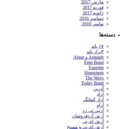
مارس 2017
فوریه 2017
ژانویه 2017
دسامبر 2016
نوامبر 2016
دسته‌ها
۱۷ باند
۳برار باند
Armaph و Afgar
Emo Band
Espertip
Homxigen
The Ways
Today Band
آدرین
آراد
آراز کمانگر
آراو
آرتین تی زد
آرش آردفروشان
آرش ای پی
آرش ای پی و مسیح