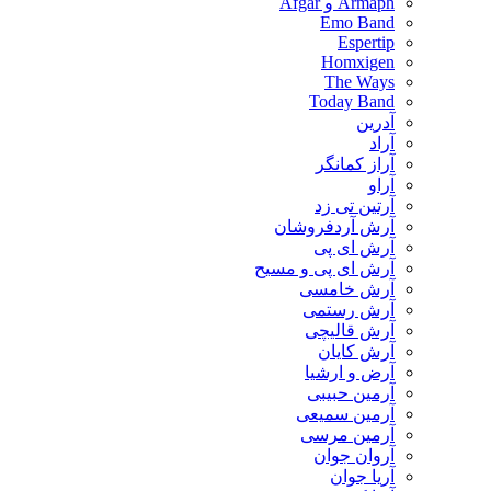
Armaph و Afgar
Emo Band
Espertip
Homxigen
The Ways
Today Band
آدرین
آراد
آراز کمانگر
آراو
آرتین تی زد
آرش آردفروشان
آرش ای پی
آرش ای پی و مسیح
آرش خامسی
آرش رستمی
آرش قالیچی
آرش کایان
​آرض و ارشیا
آرمین حبیبی
آرمین سمیعی
آرمین مرسی
آروان جوان
آریا جوان