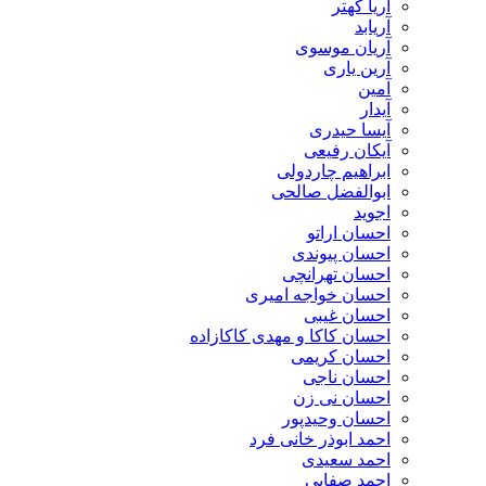
آریا کهتر
آریابد
آریان موسوی
آرین یاری
آمین
آیدار
آیسا حیدری
آیکان رفیعی
ابراهیم چاردولی
ابوالفضل صالحی
اجوید
احسان اراتو
احسان پیوندی
احسان تهرانچی
احسان خواجه امیری
احسان غیبی
احسان کاکا و مهدی کاکازاده
احسان کریمی
احسان ناجی
احسان نی زن
احسان وحیدپور
احمد ابوذر خانی فرد
احمد سعیدی
احمد صفایی