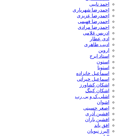
احمد نایبی
احمدرضا شهریاری
احمدرضا عزیزی
احمدرضا فهیمی
احمدرضا مرادی
ادریس غلامی
ادی عطار
ادیب طاهری
اروین
استاد ایرج
استون
استونا
اسماعیل خانزاده
اسماعیل خیراتی
اشکان کشاورز
اشکان کینگ
اشلی.ک و بی رپ
اشوان
اصغر حسینی
افشین آذری
افشین باران
افق باند
البرز نبویان