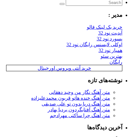
مدیر :
خرید بک لینک فالو
آپدیت نود 32
پسورد نود 32
اوکلی لایسنس رایگان نود 32
همیار نود 32
بهترین سئو
رایگان
خرید آنتی ویروس اورجینال
نوشته‌های تازه
متن آهنگ نگار من وحید دهقانی
متن آهنگ خنده هاتو قربون محمدعلیزاده
متن آهنگ دریا بدون تو علی صدیقی
متن آهنگ آفتابگردون بردیا بهادر
متن آهنگ چرا ساکتی مهرادجم
آخرین دیدگاه‌ها