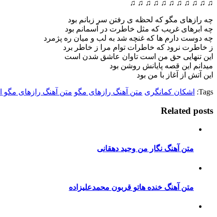
♫ ♫ ♫ ♫ ♫ ♫ ♫ ♫ ♫ ♫ ♫
چه رازهای مگو که لحظه ی رفتن سر زبانم بود
چه ابرهای غریب که مثل خاطرت در آسمانم بود
چه دوست دارم ها که غنچه شد به لب و میان ره پژمرد
ز خاطرت نرود که خاطرات توام مرا ز خاطر برد
این تنهایی حق من است تاوان عاشق شدن است
میدانم این قصه پایانش روشن بود
این آتش از آغاز با من بود
Tags:
اشکان کمانگری
متن آهنگ رازهای مگو
متن آهنگ رازهای مگو 
Related posts
متن آهنگ نگار من وحید دهقانی
متن آهنگ خنده هاتو قربون محمدعلیزاده