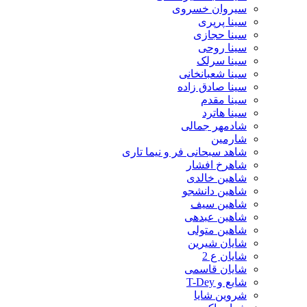
سیروان خسروی
سینا پرپری
سینا حجازی
سینا روحی
سینا سرلک
سینا شعبانخانی
سینا صادق زاده
سینا مقدم
سینا هاترد
شادمهر جمالی
شارمین
شاهد سبحانی فر و نیما تاری
شاهرخ افشار
شاهین خالدی
شاهین دانشجو
شاهین سیف
شاهین عبدهی
شاهین متولی
شایان شیرین
شایان ع 2
شایان قاسمی
شایع و T-Dey
شروین شایا