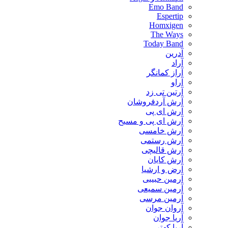
Emo Band
Espertip
Homxigen
The Ways
Today Band
آدرین
آراد
آراز کمانگر
آراو
آرتین تی زد
آرش آردفروشان
آرش ای پی
آرش ای پی و مسیح
آرش خامسی
آرش رستمی
آرش قالیچی
آرش کایان
​آرض و ارشیا
آرمین حبیبی
آرمین سمیعی
آرمین مرسی
آروان جوان
آریا جوان
آریا کهتر