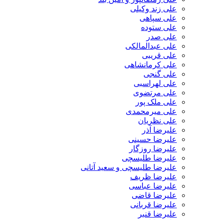
علی زند وکیلی
علی سپاهی
علی ستوده
علی صدر
علی عبدالمالکی
علی قریبی
علی کرمانشاهی
علی گنجی
علی لهراسبی
علی مرتضوی
علی ملک پور
علی میرمحمدی
علی نظریان
علیرضا آذر
علیرضا حسینی
علیرضا روزگار
علیرضا طلیسچی
علیرضا طلیسچی و سعید آتانی
علیرضا ظریف
علیرضا عباسی
علیرضا قاضی
علیرضا قربانی
علیرضا قنبر