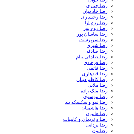
رضا چناری
رضا خادمیان
رضا رخساری
رضا رزم آرا
رضا روح پور
رضا ساسان پور
رضا سرپرست
رضا شیری
رضا صادقی
رضا صادقی بنام
رضا فرهادی
رضا قائمی
رضا قندهاری
رضا کاظم دینان
رضا ملایی
رضا ملک زاده
رضا موسوی
رضا نمو و سکسکه بند
رضا هاشمیان
رضا هامون
رضا و نریمان و کامیاب
رضا یزدانی
رضالون