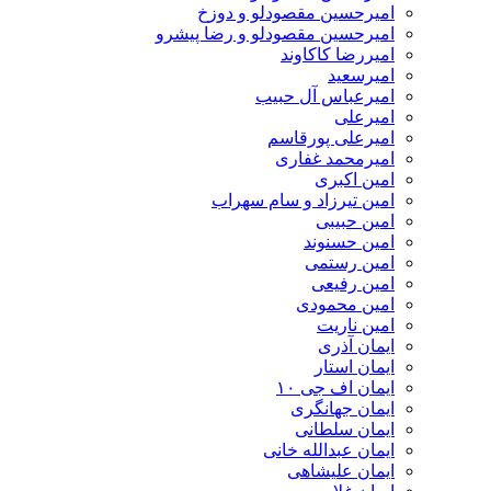
امیرحسین مقصودلو و دوزخ
امیرحسین مقصودلو و رضا پیشرو
امیررضا کاکاوند
امیرسعید
امیرعباس آل حبیب
امیرعلی
امیرعلی پورقاسم
امیرمحمد غفاری
امین اکبری
امین تیرزاد و سام سهراب
امین حبیبی
امین حسنوند
امین رستمی
امین رفیعی
امین محمودی
امین ناریت
ایمان آذری
ایمان استار
ایمان اف جی ۱۰
ایمان جهانگری
ایمان سلطانی
ایمان عبدالله خانی
ایمان علیشاهی