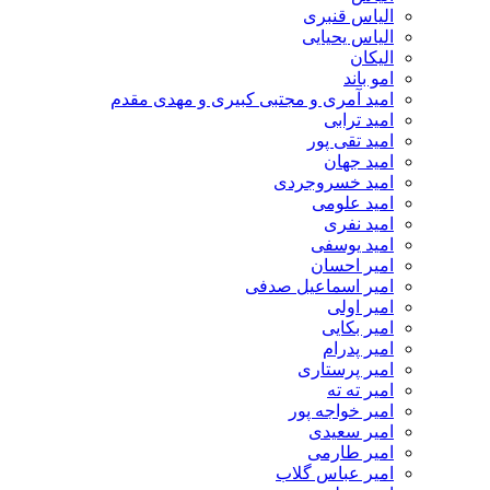
الیاس قنبرى
الیاس یحیایی
الیکان
امو باند
امید آمری و مجتبی کبیری و مهدى مقدم
امید ترابی
امید تقی پور
امید جهان
امید خسروجردی
امید علومی
امید نفری
امید یوسفی
امیر احسان
امیر اسماعیل صدفی
امیر اولی
امیر بکایی
امیر پدرام
امیر پرستاری
امیر ته ته
امیر خواجه پور
امیر سعیدی
امیر طارمی
امیر عباس گلاب