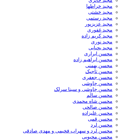
مجید حائری
مجید خراطها
مجید خشتی
مجید رستمی
مجید عزیزپور
مجید غفوری
مجید کریم زاده
مجید نوری
مجید یحیایی
محسن ابراری
محسن ابراهیم زاده
محسن بهمنی
محسن تاجیک
محسن جعفری
محسن چاوشی
محسن چاوشی و سینا سرلک
محسن سالم
محسن شاه محمدی
محسن صالحی
محسن علیزاده
محسن قمی
محسن لرد
محسن لرد و سهراب فخیمی و مهدی صادقی
محسن محبوبی