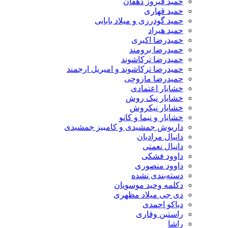
حمید فیروز دهقان
حمید قهاری
حمید گودرزی و میلاد بابایی
حمید هیراد
حمیدرضا اکبری
حمیدرضا برومند
حمیدرضا ترکاشوند
حمیدرضا ترکاشوند و امیریل ارجمند
حمیدرضا مازوچی
خشایار اعتمادی
خشایار نیک روش
خشایار نیکروش
خشایار و نیما و کانو
داریوش جمشیدی و کامبیز جمشیدی
دانیال مرادیان
دانیال نعمتی
داوود فشکی
داوود منصوری
دسته‌بندی نشده
دکلمه وحید موسویان
دی جی میلاد مظهری
دیاکو احمدی
راستین وقاری
راشا