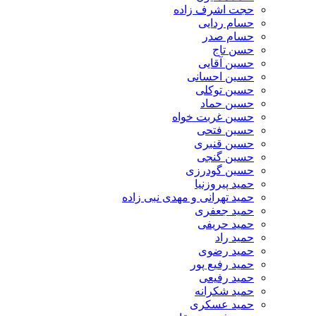
حجت اشرف زاده
حسام ردایی
حسام صدر
حسن تاج
حسین آقایی
حسین احسانی
حسین توکلی
حسین حماد
حسین غربت خواه
حسین فتحی
حسین قنبری
حسین گنجی
حسین گودرزی
حمید پیروزنیا
حمید تهرانی و مهدی نبی زاده
حمید جعفری
حمید حریفی
حمید راد
حمید رضوی
حمید رفیع پور
حمید رفیعی
حمید شکرانه
حمید عسکری