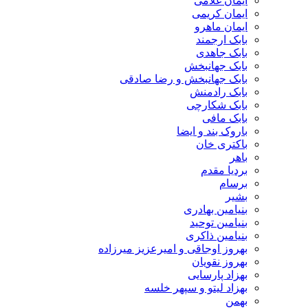
ایمان غلامی
ایمان کریمی
ایمان ماهرو
بابک ارجمند
بابک جاهدی
بابک جهانبخش
بابک جهانبخش و رضا صادقی
بابک رادمنش
بابک شکارچی
بابک مافی
باروک بند و ایضا
باکتری خان
باهر
بردیا مقدم
برسام
بشیر
بنیامین بهادری
بنیامین توحید
بنیامین ذاکری
بهروز اوجاقی و امیرعزیز میرزاده
بهروز نقویان
بهزاد پارسایی
بهزاد لیتو و سپهر خلسه
بهمن