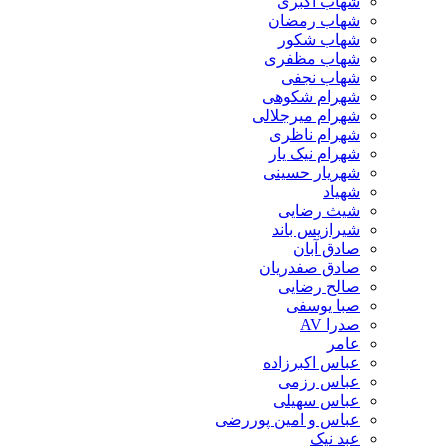
شهاب اکبری
شهاب رمضان
شهاب شکور
شهاب مظفری
شهاب نجفی
شهرام شکوهی
شهرام میرجلالی
شهرام ناظری
شهرام نیک یار
شهریار حسینی
شهیاد
شیث رضایی
شیرازیس باند
صادق آبان
صادق صفدریان
صالح رضایی
صبا یوسفی
صدرا AV
عامر
عباس اکبرزاده
عباس رزمی
عباس سهیلی
عباس و امین پوررضی
عبد نیک