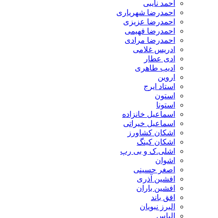
احمد نایبی
احمدرضا شهریاری
احمدرضا عزیزی
احمدرضا فهیمی
احمدرضا مرادی
ادریس غلامی
ادی عطار
ادیب طاهری
اروین
استاد ایرج
استون
استونا
اسماعیل خانزاده
اسماعیل خیراتی
اشکان کشاورز
اشکان کینگ
اشلی.ک و بی رپ
اشوان
اصغر حسینی
افشین آذری
افشین باران
افق باند
البرز نبویان
الیاس