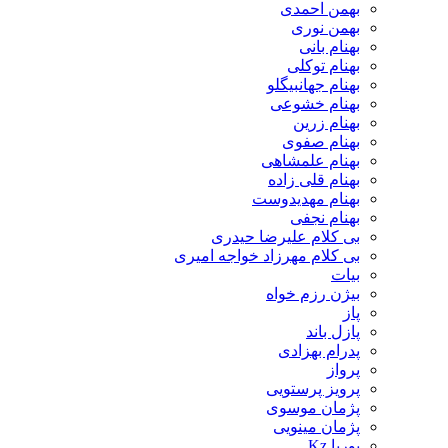
بهمن احمدی
بهمن نوری
بهنام بانی
بهنام توکلی
بهنام جهانبیگلو
بهنام خشوعی
بهنام زرین
بهنام صفوی
بهنام علمشاهی
بهنام قلی زاده
بهنام مهدیدوست
بهنام نجفی
بی کلام علیرضا حیدری
بی کلام مهرزاد خواجه امیری
بیات
بیژن رزم خواه
پاز
پازل باند
پدرام بهزادی
پرواز
پرویز پرستویی
پژمان موسوی
پژمان مینویی
پوریا Kz