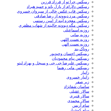
رمیکس چرا تو از فرزاد فرزین
رمیکس دلارام از پازل باند و حمید هیراد
رمیکس قاب عکس خالی از سیروان خسروی
رمیکس مرد دیوونه از رضا صادقی
رمیکس معجزه اینه از امین رستمی
رمیکس مگه دیوونه حالیته از شهاب مظفری
روزبه اسماعیلی
روزبه بمانی
روزبه نعمت اللهی
روزبه نعمت الهی
روناک بند
ریمیکس احسان وحیدپور
ریمیکس پیام محمودیان
ریمیکس علیرضا جی جی و سیجل و بهزاد لیتو
ریمیکس مانی رهنما
زانیار
زانیار خسروی
زیر صفر
ساسان شفانژاد
سالار عقیلی
سالار قنبری
سالار محمدی
سام آریس
سام کوشیار