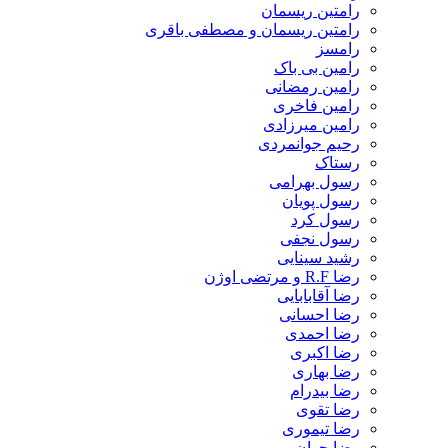
رامتین ریسمان
رامتین ریسمان و مصطفی باقری
رامسز
رامین بی باک
رامین رمضانی
رامین فاخری
رامین میرزادی
رحیم جوانمردی
رستاک
رسول بهرامی
رسول پویان
رسول کرد
رسول نجفی
رشید سینایی
رضا R.F و مرتضی اوژن
رضا آقابابایی
رضا احسانی
رضا احمدی
رضا اکبری
رضا بهاری
رضا بیدرام
رضا تقوی
رضا تیموری
رضا جوان