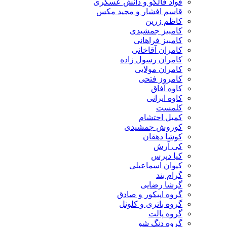
فواد فالکو و دانش عسکری
قاسم افشار و مجید مکس
کاظم زرین
کامبیز جمشیدی
کامبیز فراهانی
کامران آقاخانی
کامران رسول زاده
کامران مولایی
کامروز فتحی
کاوه آفاق
کاوه ایرانی
کلمست
کمیل احتشام
کوروش جمشیدی
کوشا دهقان
کی آرش
کیا دپرس
کیوان اسماعیلی
گرام بند
گرشا رضایی
گروه اپیکور و صادق
گروه باتری و کلونل
گروه پالت
گروه دنگ شو