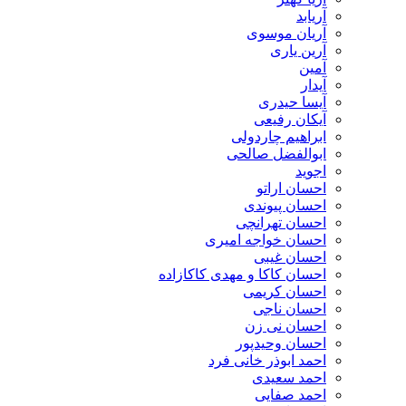
آریابد
آریان موسوی
آرین یاری
آمین
آیدار
آیسا حیدری
آیکان رفیعی
ابراهیم چاردولی
ابوالفضل صالحی
اجوید
احسان اراتو
احسان پیوندی
احسان تهرانچی
احسان خواجه امیری
احسان غیبی
احسان کاکا و مهدی کاکازاده
احسان کریمی
احسان ناجی
احسان نی زن
احسان وحیدپور
احمد ابوذر خانی فرد
احمد سعیدی
احمد صفایی