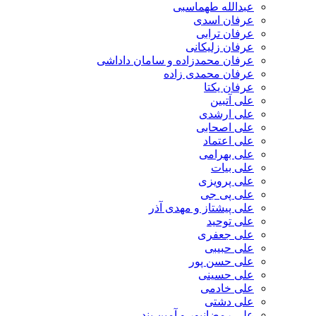
عبدالله طهماسبی‎
عرفان اسدی
عرفان ترابی
عرفان زلیکانی
عرفان محمدزاده و سامان داداشی
عرفان محمدی زاده
عرفان یکتا
علی آتبین
علی ارشدی
علی اصحابی
علی اعتماد
علی بهرامی
علی بیات
علی پرویزی
علی پی جی
علی پیشتاز و مهدی آذر
علی توحید
علی جعفری
علی حبیبی
علی حسن پور
علی حسینی
علی خادمی
علی دشتی
علی رمضانپور و آمین بند