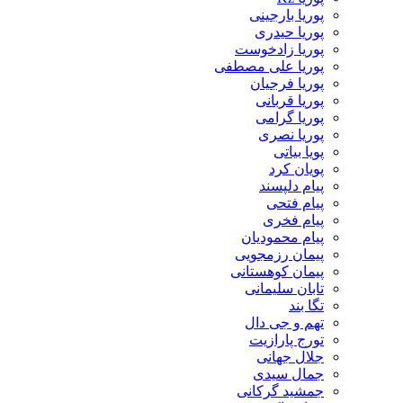
پوریا بارجینی
پوریا حیدری
پوریا زادخوست
پوریا علی مصطفی
پوریا فرجیان
پوریا قربانی
پوریا گرامی
پوریا نصری
پویا بیاتی
پویان کرد
پیام دلپسند
پیام فتحی
پیام فخری
پیام محمودیان
پیمان رزمجویی
پیمان کوهستانی
تابان سلیمانی
تگا بند
تهم و جی دال
تورج پارازیت
جلال جهانی
جمال سیدی
جمشید گرکانی