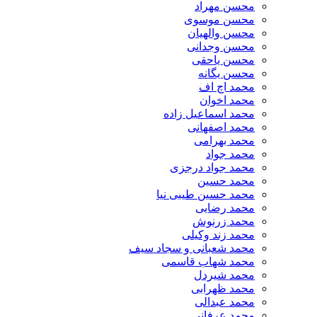
محسن مهراد
محسن موسوی
محسن والهیان
محسن وجدانی
محسن یاحقی
محسن یگانه
محمد اچ اف
محمد اخوان
محمد اسماعیل زاده
محمد اصفهانی
محمد بهرامی
محمد جواد
محمد جواد درجزی
محمد حسین
محمد حسین طیبی نیا
محمد رضایی
محمد زرنوش
محمد زند وکیلی
محمد شعبانی و سجاد سیف
محمد شهاب قاسمی
​محمد شیردل
محمد ظهرابی
محمد عبدالی
محمد عرفانی