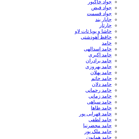
جواد خاکپور
جواد فیض
جواد قسمت
چاپار بند
چارتار
حاشا و پویا تات لاو
حافظ آهودشتی
حامد
حامد اسدالهی
حامد اکبری
حامد برادران
حامد بهروزی
حامد پهلان
حامد حاتم
حامد دلان
حامد رحمانی
حامد زمانی
حامد سیاهی
حامد طاها
حامد قهرایی پور
حامد لطفی
حامد محضرنیا
حامد ملک پور
حامد همایون