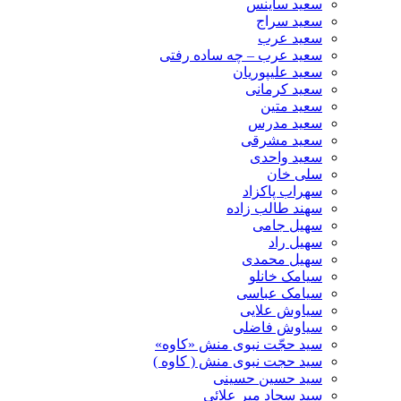
سعید ساینس
سعید سراج
سعید عرب
سعید عرب – چه ساده رفتی
سعید علیپوریان
سعید کرمانی
سعید متین
سعید مدرس
سعید مشرقی
سعید واحدی
سلی خان
سهراب پاکزاد
سهند طالب زاده
سهیل جامی
سهیل راد
سهیل محمدی
سیامک خانلو
سیامک عباسی
سیاوش علایی
سیاوش فاضلی
سید حجّت نبوی منش «کاوه»
سید حجت نبوی منش ( کاوه )
سید حسین حسینى
سید سجاد میر علائی