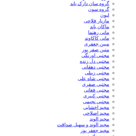
گروه سان دارک باند
گروه سون
لیون
مازیار فلاحی
ماکان باند
مانی رهنما
مانی کاکاوند
مبین جعفری
متین صفر پور
مجتبی اورنگی
مجتبی دل زنده
مجتبی دهقانی
مجتبی زینلی
مجتبی شاه علی
مجتبی صفری
مجتبی فغانی
مجتبی کبیری
مجتبی نجیمی
مجید اخشابی
مجید اصلاحی
مجید الوند‎
مجید الوند و سهیل صداقت
مجید جعفر پور