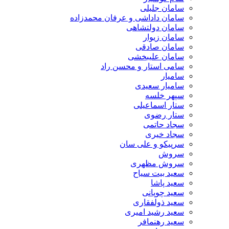
سامان جلیلی
سامان داداشی و عرفان محمدزاده
سامان دولتشاهی
سامان زیوار
سامان صادقی
سامان علیبخشی
سامی استار و محسن راد
سامیار
سامیار سعیدی
سپهر خلسه
ستار اسماعیلی
ستار رضوی
سجاد حاتمی
سجاد خیری
سرپیکو و علی سان
سروش
سروش مظهری
سعید بیت سیاح
سعید پاشا
سعید چوپانی
سعید ذولفقاری
سعید رشید امیری
سعید رهنمافر