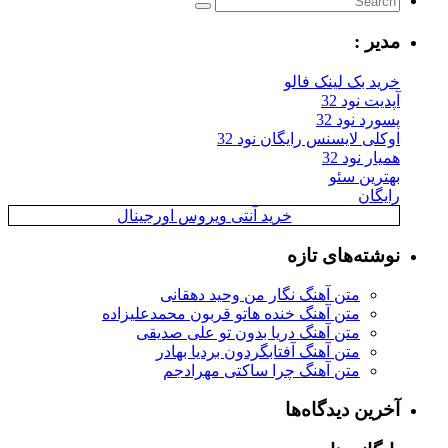
مدیر :
خرید بک لینک فالو
آپدیت نود 32
پسورد نود 32
اوکلی لایسنس رایگان نود 32
همیار نود 32
بهترین سئو
رایگان
خرید آنتی ویروس اورجینال
نوشته‌های تازه
متن آهنگ نگار من وحید دهقانی
متن آهنگ خنده هاتو قربون محمدعلیزاده
متن آهنگ دریا بدون تو علی صدیقی
متن آهنگ آفتابگردون بردیا بهادر
متن آهنگ چرا ساکتی مهرادجم
آخرین دیدگاه‌ها