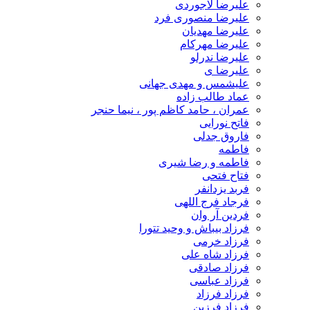
علیرضا لاجوردی
علیرضا منصوری فرد
علیرضا مهدیان
علیرضا مهرکام
علیرضا ندرلو
علیرضا ی
علیشمس و مهدی جهانی
عماد طالب زاده
عمران ، حامد کاظم پور ، نیما حنجر
فاتح نورایی
فاروق جدلی
فاطمه
فاطمه و رضا شیری
فتاح فتحی
فربد یزدانفر
فرجاد فرج اللهی
فردین آر وان
فرزاد بیباش و وحید تتورا
فرزاد خرمی
فرزاد شاه علی
فرزاد صادقی
فرزاد عباسی
فرزاد فرزاد
فرزاد فرزین