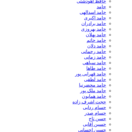
حافظ آهودشتی
حامد
حامد اسدالهی
حامد اکبری
حامد برادران
حامد بهروزی
حامد پهلان
حامد حاتم
حامد دلان
حامد رحمانی
حامد زمانی
حامد سیاهی
حامد طاها
حامد قهرایی پور
حامد لطفی
حامد محضرنیا
حامد ملک پور
حامد همایون
حجت اشرف زاده
حسام ردایی
حسام صدر
حسن تاج
حسین آقایی
حسین احسانی