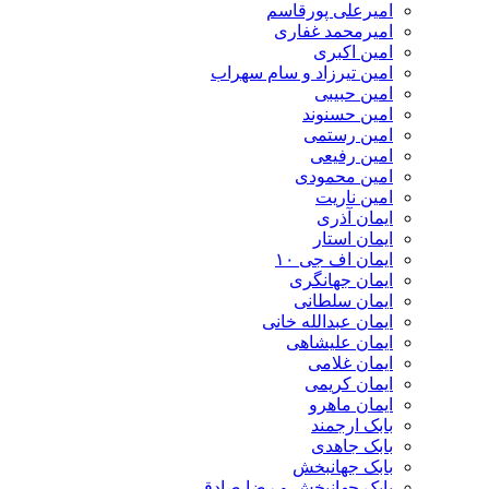
امیرعلی پورقاسم
امیرمحمد غفاری
امین اکبری
امین تیرزاد و سام سهراب
امین حبیبی
امین حسنوند
امین رستمی
امین رفیعی
امین محمودی
امین ناریت
ایمان آذری
ایمان استار
ایمان اف جی ۱۰
ایمان جهانگری
ایمان سلطانی
ایمان عبدالله خانی
ایمان علیشاهی
ایمان غلامی
ایمان کریمی
ایمان ماهرو
بابک ارجمند
بابک جاهدی
بابک جهانبخش
بابک جهانبخش و رضا صادقی