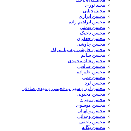
مجید نوری
مجید یحیایی
محسن ابراری
محسن ابراهیم زاده
محسن بهمنی
محسن تاجیک
محسن جعفری
محسن چاوشی
محسن چاوشی و سینا سرلک
محسن سالم
محسن شاه محمدی
محسن صالحی
محسن علیزاده
محسن قمی
محسن لرد
محسن لرد و سهراب فخیمی و مهدی صادقی
محسن محبوبی
محسن مهراد
محسن موسوی
محسن والهیان
محسن وجدانی
محسن یاحقی
محسن یگانه