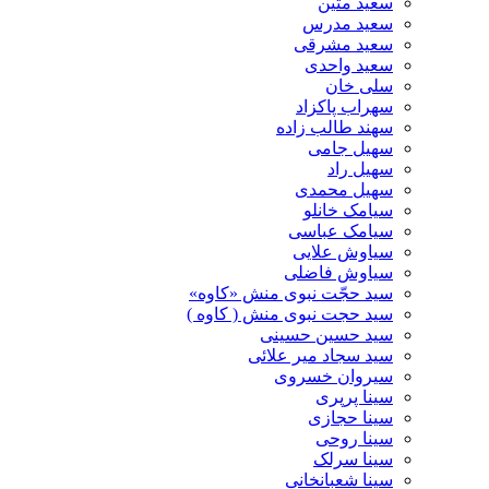
سعید متین
سعید مدرس
سعید مشرقی
سعید واحدی
سلی خان
سهراب پاکزاد
سهند طالب زاده
سهیل جامی
سهیل راد
سهیل محمدی
سیامک خانلو
سیامک عباسی
سیاوش علایی
سیاوش فاضلی
سید حجّت نبوی منش «کاوه»
سید حجت نبوی منش ( کاوه )
سید حسین حسینى
سید سجاد میر علائی
سیروان خسروی
سینا پرپری
سینا حجازی
سینا روحی
سینا سرلک
سینا شعبانخانی