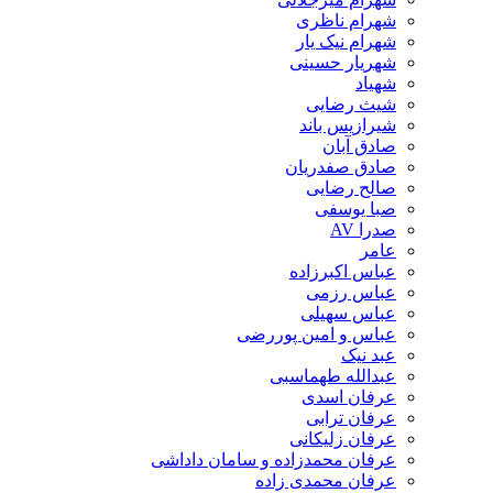
شهرام ناظری
شهرام نیک یار
شهریار حسینی
شهیاد
شیث رضایی
شیرازیس باند
صادق آبان
صادق صفدریان
صالح رضایی
صبا یوسفی
صدرا AV
عامر
عباس اکبرزاده
عباس رزمی
عباس سهیلی
عباس و امین پوررضی
عبد نیک
عبدالله طهماسبی‎
عرفان اسدی
عرفان ترابی
عرفان زلیکانی
عرفان محمدزاده و سامان داداشی
عرفان محمدی زاده