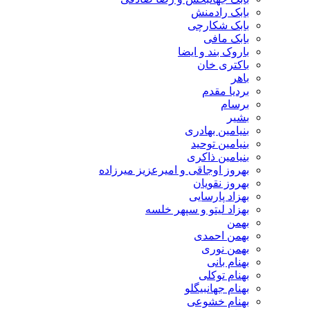
بابک رادمنش
بابک شکارچی
بابک مافی
باروک بند و ایضا
باکتری خان
باهر
بردیا مقدم
برسام
بشیر
بنیامین بهادری
بنیامین توحید
بنیامین ذاکری
بهروز اوجاقی و امیرعزیز میرزاده
بهروز نقویان
بهزاد پارسایی
بهزاد لیتو و سپهر خلسه
بهمن
بهمن احمدی
بهمن نوری
بهنام بانی
بهنام توکلی
بهنام جهانبیگلو
بهنام خشوعی