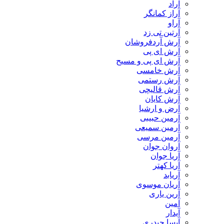
آراد
آراز کمانگر
آراو
آرتین تی زد
آرش آردفروشان
آرش ای پی
آرش ای پی و مسیح
آرش خامسی
آرش رستمی
آرش قالیچی
آرش کایان
​آرض و ارشیا
آرمین حبیبی
آرمین سمیعی
آرمین مرسی
آروان جوان
آریا جوان
آریا کهتر
آریابد
آریان موسوی
آرین یاری
آمین
آیدار
آیسا حیدری