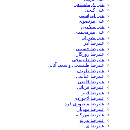
علی کرمانشاهی
علی گنجی
علی لهراسبی
علی مرتضوی
علی ملک پور
علی میرمحمدی
علی نظریان
علیرضا آذر
علیرضا حسینی
علیرضا روزگار
علیرضا طلیسچی
علیرضا طلیسچی و سعید آتانی
علیرضا ظریف
علیرضا عباسی
علیرضا قاضی
علیرضا قربانی
علیرضا قنبر
علیرضا لاجوردی
علیرضا منصوری فرد
علیرضا مهدیان
علیرضا مهرکام
علیرضا ندرلو
علیرضا ی