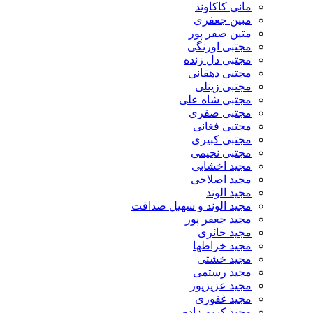
مانی کاکاوند
مبین جعفری
متین صفر پور
مجتبی اورنگی
مجتبی دل زنده
مجتبی دهقانی
مجتبی زینلی
مجتبی شاه علی
مجتبی صفری
مجتبی فغانی
مجتبی کبیری
مجتبی نجیمی
مجید اخشابی
مجید اصلاحی
مجید الوند‎
مجید الوند و سهیل صداقت
مجید جعفر پور
مجید حائری
مجید خراطها
مجید خشتی
مجید رستمی
مجید عزیزپور
مجید غفوری
مجید کریم زاده