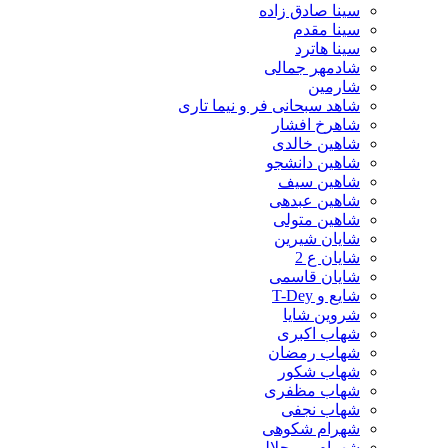
سینا صادق زاده
سینا مقدم
سینا هاترد
شادمهر جمالی
شارمین
شاهد سبحانی فر و نیما تاری
شاهرخ افشار
شاهین خالدی
شاهین دانشجو
شاهین سیف
شاهین عبدهی
شاهین متولی
شایان شیرین
شایان ع 2
شایان قاسمی
شایع و T-Dey
شروین شایا
شهاب اکبری
شهاب رمضان
شهاب شکور
شهاب مظفری
شهاب نجفی
شهرام شکوهی
شهرام میرجلالی