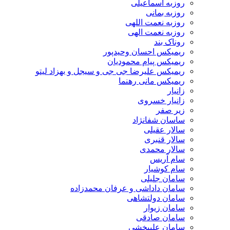
روزبه اسماعیلی
روزبه بمانی
روزبه نعمت اللهی
روزبه نعمت الهی
روناک بند
ریمیکس احسان وحیدپور
ریمیکس پیام محمودیان
ریمیکس علیرضا جی جی و سیجل و بهزاد لیتو
ریمیکس مانی رهنما
زانیار
زانیار خسروی
زیر صفر
ساسان شفانژاد
سالار عقیلی
سالار قنبری
سالار محمدی
سام آریس
سام کوشیار
سامان جلیلی
سامان داداشی و عرفان محمدزاده
سامان دولتشاهی
سامان زیوار
سامان صادقی
سامان علیبخشی