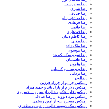
رضا سرپرست
رضا شیری
رضا صادقی
رضا صادقی بنام
رضا فرهادی
رضا قائمی
رضا قندهاری
رضا کاظم دینان
رضا ملایی
رضا ملک زاده
رضا موسوی
رضا نمو و سکسکه بند
رضا هاشمیان
رضا هامون
رضا و نریمان و کامیاب
رضا یزدانی
رضالون
رمیکس چرا تو از فرزاد فرزین
رمیکس دلارام از پازل باند و حمید هیراد
رمیکس قاب عکس خالی از سیروان خسروی
رمیکس مرد دیوونه از رضا صادقی
رمیکس معجزه اینه از امین رستمی
رمیکس مگه دیوونه حالیته از شهاب مظفری