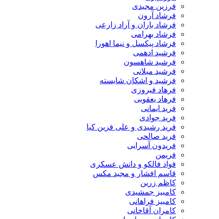
فرزین مجیدی
فرشاد آرون
فرشاد باران و آراد زارعی
فرشاد بهرامی
فرشاد پیکسل و نیما اهورا
فرشید ادهمی
فرشید شاهسون
فرشید میلانی
فرشید و اشکان شایسته
فرهاد فیروزی
فرهاد یعقوبی
فرید ایمانی
فرید جوادی
فرید رشیدی و علی فرین کیا
فرید صالحی
فریدون آسرایی
فریمن
فواد فالکو و دانش عسکری
قاسم افشار و مجید مکس
کاظم زرین
کامبیز جمشیدی
کامبیز فراهانی
کامران آقاخانی