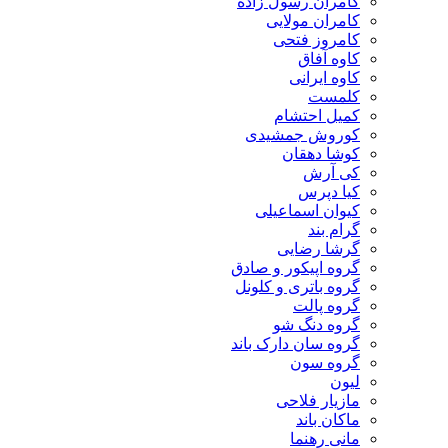
کامران رسول زاده
کامران مولایی
کامروز فتحی
کاوه آفاق
کاوه ایرانی
کلمست
کمیل احتشام
کوروش جمشیدی
کوشا دهقان
کی آرش
کیا دپرس
کیوان اسماعیلی
گرام بند
گرشا رضایی
گروه اپیکور و صادق
گروه باتری و کلونل
گروه پالت
گروه دنگ شو
گروه سان دارک باند
گروه سون
لیون
مازیار فلاحی
ماکان باند
مانی رهنما