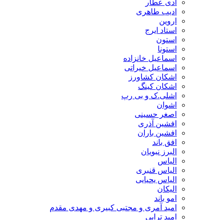
ادی عطار
ادیب طاهری
اروین
استاد ایرج
استون
استونا
اسماعیل خانزاده
اسماعیل خیراتی
اشکان کشاورز
اشکان کینگ
اشلی.ک و بی رپ
اشوان
اصغر حسینی
افشین آذری
افشین باران
افق باند
البرز نبویان
الیاس
الیاس قنبرى
الیاس یحیایی
الیکان
امو باند
امید آمری و مجتبی کبیری و مهدى مقدم
امید ترابی