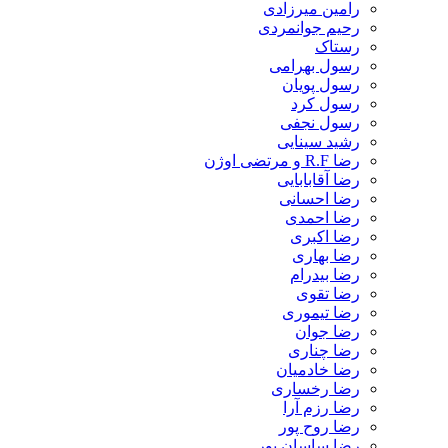
رامین میرزادی
رحیم جوانمردی
رستاک
رسول بهرامی
رسول پویان
رسول کرد
رسول نجفی
رشید سینایی
رضا R.F و مرتضی اوژن
رضا آقابابایی
رضا احسانی
رضا احمدی
رضا اکبری
رضا بهاری
رضا بیدرام
رضا تقوی
رضا تیموری
رضا جوان
رضا چناری
رضا خادمیان
رضا رخساری
رضا رزم آرا
رضا روح پور
رضا ساسان پور