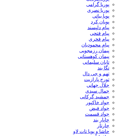
پوریا گرامی
پوریا نصری
پویا بیاتی
پویان کرد
پیام دلپسند
پیام فتحی
پیام فخری
پیام محمودیان
پیمان رزمجویی
پیمان کوهستانی
تابان سلیمانی
تگا بند
تهم و جی دال
تورج پارازیت
جلال جهانی
جمال سیدی
جمشید گرکانی
جواد خاکپور
جواد فیض
جواد قسمت
چاپار بند
چارتار
حاشا و پویا تات لاو