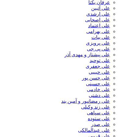
عرفان یکتا
علی آتبین
علی ارشدی
علی اصحابی
علی اعتماد
علی بهرامی
علی بیات
علی پرویزی
علی پی جی
علی پیشتاز و مهدی آذر
علی توحید
علی جعفری
علی حبیبی
علی حسن پور
علی حسینی
علی خادمی
علی دشتی
علی رمضانپور و آمین بند
علی زند وکیلی
علی سپاهی
علی ستوده
علی صدر
علی عبدالمالکی
علی قریبی