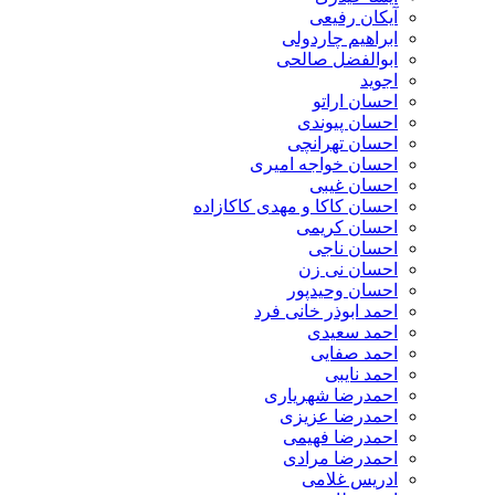
آیکان رفیعی
ابراهیم چاردولی
ابوالفضل صالحی
اجوید
احسان اراتو
احسان پیوندی
احسان تهرانچی
احسان خواجه امیری
احسان غیبی
احسان کاکا و مهدی کاکازاده
احسان کریمی
احسان ناجی
احسان نی زن
احسان وحیدپور
احمد ابوذر خانی فرد
احمد سعیدی
احمد صفایی
احمد نایبی
احمدرضا شهریاری
احمدرضا عزیزی
احمدرضا فهیمی
احمدرضا مرادی
ادریس غلامی