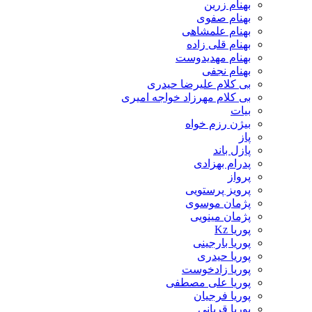
بهنام زرین
بهنام صفوی
بهنام علمشاهی
بهنام قلی زاده
بهنام مهدیدوست
بهنام نجفی
بی کلام علیرضا حیدری
بی کلام مهرزاد خواجه امیری
بیات
بیژن رزم خواه
پاز
پازل باند
پدرام بهزادی
پرواز
پرویز پرستویی
پژمان موسوی
پژمان مینویی
پوریا Kz
پوریا بارجینی
پوریا حیدری
پوریا زادخوست
پوریا علی مصطفی
پوریا فرجیان
پوریا قربانی