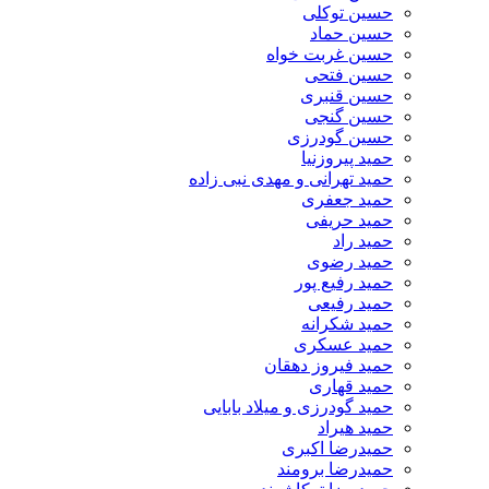
حسین توکلی
حسین حماد
حسین غربت خواه
حسین فتحی
حسین قنبری
حسین گنجی
حسین گودرزی
حمید پیروزنیا
حمید تهرانی و مهدی نبی زاده
حمید جعفری
حمید حریفی
حمید راد
حمید رضوی
حمید رفیع پور
حمید رفیعی
حمید شکرانه
حمید عسکری
حمید فیروز دهقان
حمید قهاری
حمید گودرزی و میلاد بابایی
حمید هیراد
حمیدرضا اکبری
حمیدرضا برومند