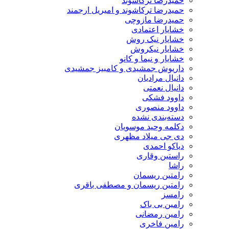
حمیدرضا ترکاشوند
حمیدرضا ترکاشوند و امیریل ارجمند
حمیدرضا مازوچی
خشایار اعتمادی
خشایار نیک روش
خشایار نیکروش
خشایار و نیما و کانو
داریوش جمشیدی و کامبیز جمشیدی
دانیال مرادیان
دانیال نعمتی
داوود فشکی
داوود منصوری
دسته‌بندی نشده
دکلمه وحید موسویان
دی جی میلاد مظهری
دیاکو احمدی
راستین وقاری
راشا
رامتین ریسمان
رامتین ریسمان و مصطفی باقری
رامسز
رامین بی باک
رامین رمضانی
رامین فاخری