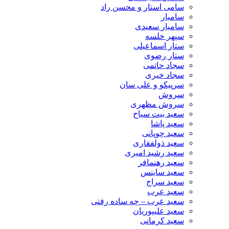
سامی استار و محسن راد
سامیار
سامیار سعیدی
سپهر خلسه
ستار اسماعیلی
ستار رضوی
سجاد حاتمی
سجاد خیری
سرپیکو و علی سان
سروش
سروش مظهری
سعید بیت سیاح
سعید پاشا
سعید چوپانی
سعید ذولفقاری
سعید رشید امیری
سعید رهنمافر
سعید ساینس
سعید سراج
سعید عرب
سعید عرب – چه ساده رفتی
سعید علیپوریان
سعید کرمانی