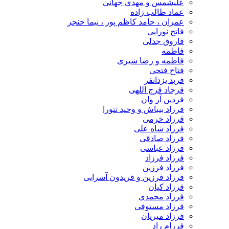
علیشمس و مهدی جهانی
عماد طالب زاده
عمران ، حامد کاظم پور ، نیما حنجر
فاتح نورایی
فاروق جدلی
فاطمه
فاطمه و رضا شیری
فتاح فتحی
فربد یزدانفر
فرجاد فرج اللهی
فردین آر وان
فرزاد بیباش و وحید تتورا
فرزاد خرمی
فرزاد شاه علی
فرزاد صادقی
فرزاد عباسی
فرزاد فرزاد
فرزاد فرزین
فرزاد فرزین و فریدون آسرایی
فرزاد کیان
فرزاد محمدی
فرزاد مستوفی
فرزاد میریان
فرزام راد