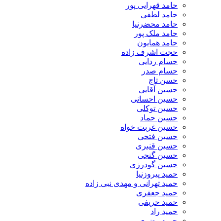
حامد قهرایی پور
حامد لطفی
حامد محضرنیا
حامد ملک پور
حامد همایون
حجت اشرف زاده
حسام ردایی
حسام صدر
حسن تاج
حسین آقایی
حسین احسانی
حسین توکلی
حسین حماد
حسین غربت خواه
حسین فتحی
حسین قنبری
حسین گنجی
حسین گودرزی
حمید پیروزنیا
حمید تهرانی و مهدی نبی زاده
حمید جعفری
حمید حریفی
حمید راد
حمید رضوی