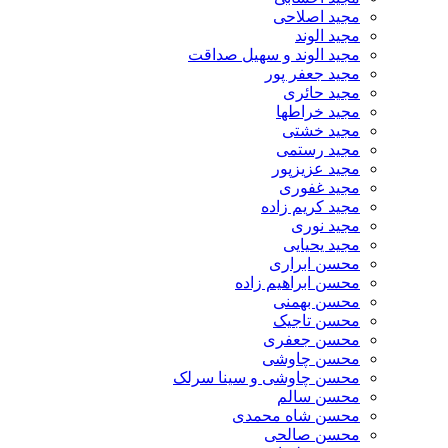
مجید اصلاحی
مجید الوند‎
مجید الوند و سهیل صداقت
مجید جعفر پور
مجید حائری
مجید خراطها
مجید خشتی
مجید رستمی
مجید عزیزپور
مجید غفوری
مجید کریم زاده
مجید نوری
مجید یحیایی
محسن ابراری
محسن ابراهیم زاده
محسن بهمنی
محسن تاجیک
محسن جعفری
محسن چاوشی
محسن چاوشی و سینا سرلک
محسن سالم
محسن شاه محمدی
محسن صالحی