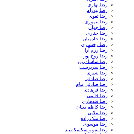
رضا بهاری
رضا بیدرام
رضا تقوی
رضا تیموری
رضا جوان
رضا چناری
رضا خادمیان
رضا رخساری
رضا رزم آرا
رضا روح پور
رضا ساسان پور
رضا سرپرست
رضا شیری
رضا صادقی
رضا صادقی بنام
رضا فرهادی
رضا قائمی
رضا قندهاری
رضا کاظم دینان
رضا ملایی
رضا ملک زاده
رضا موسوی
رضا نمو و سکسکه بند