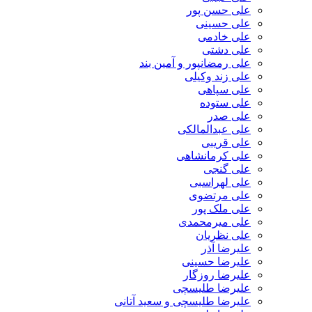
علی حسن پور
علی حسینی
علی خادمی
علی دشتی
علی رمضانپور و آمین بند
علی زند وکیلی
علی سپاهی
علی ستوده
علی صدر
علی عبدالمالکی
علی قریبی
علی کرمانشاهی
علی گنجی
علی لهراسبی
علی مرتضوی
علی ملک پور
علی میرمحمدی
علی نظریان
علیرضا آذر
علیرضا حسینی
علیرضا روزگار
علیرضا طلیسچی
علیرضا طلیسچی و سعید آتانی