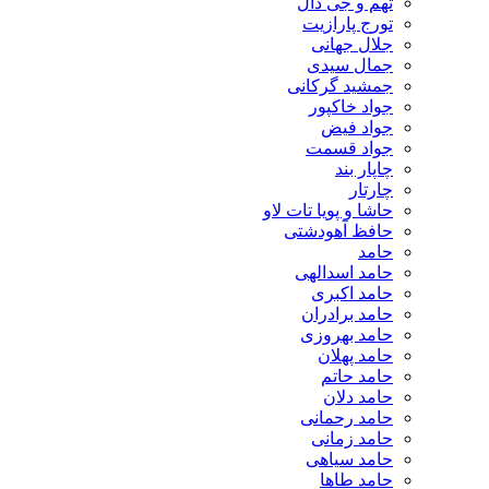
تهم و جی دال
تورج پارازیت
جلال جهانی
جمال سیدی
جمشید گرکانی
جواد خاکپور
جواد فیض
جواد قسمت
چاپار بند
چارتار
حاشا و پویا تات لاو
حافظ آهودشتی
حامد
حامد اسدالهی
حامد اکبری
حامد برادران
حامد بهروزی
حامد پهلان
حامد حاتم
حامد دلان
حامد رحمانی
حامد زمانی
حامد سیاهی
حامد طاها