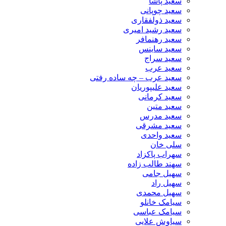
سعید پاشا
سعید چوپانی
سعید ذولفقاری
سعید رشید امیری
سعید رهنمافر
سعید ساینس
سعید سراج
سعید عرب
سعید عرب – چه ساده رفتی
سعید علیپوریان
سعید کرمانی
سعید متین
سعید مدرس
سعید مشرقی
سعید واحدی
سلی خان
سهراب پاکزاد
سهند طالب زاده
سهیل جامی
سهیل راد
سهیل محمدی
سیامک خانلو
سیامک عباسی
سیاوش علایی