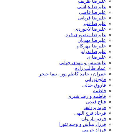
علیرضا ظریف
علیرضا عباسی
علیرضا قاضی
علیرضا قربانی
علیرضا قنبر
علیرضا لاجوردی
علیرضا منصوری فرد
علیرضا مهدیان
علیرضا مهرکام
علیرضا ندرلو
علیرضا ی
علیشمس و مهدی جهانی
عماد طالب زاده
عمران ، حامد کاظم پور ، نیما حنجر
فاتح نورایی
فاروق جدلی
فاطمه
فاطمه و رضا شیری
فتاح فتحی
فربد یزدانفر
فرجاد فرج اللهی
فردین آر وان
فرزاد بیباش و وحید تتورا
فرزاد خرمی