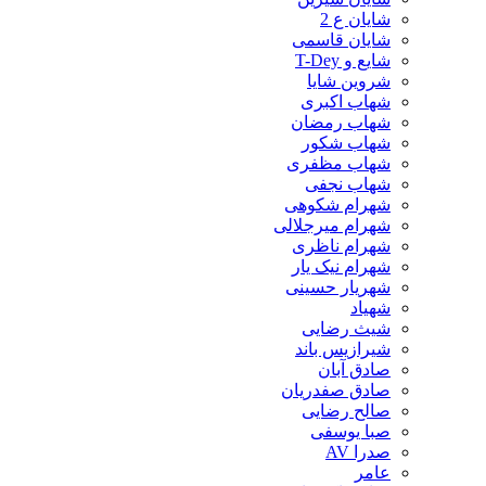
شایان ع 2
شایان قاسمی
شایع و T-Dey
شروین شایا
شهاب اکبری
شهاب رمضان
شهاب شکور
شهاب مظفری
شهاب نجفی
شهرام شکوهی
شهرام میرجلالی
شهرام ناظری
شهرام نیک یار
شهریار حسینی
شهیاد
شیث رضایی
شیرازیس باند
صادق آبان
صادق صفدریان
صالح رضایی
صبا یوسفی
صدرا AV
عامر