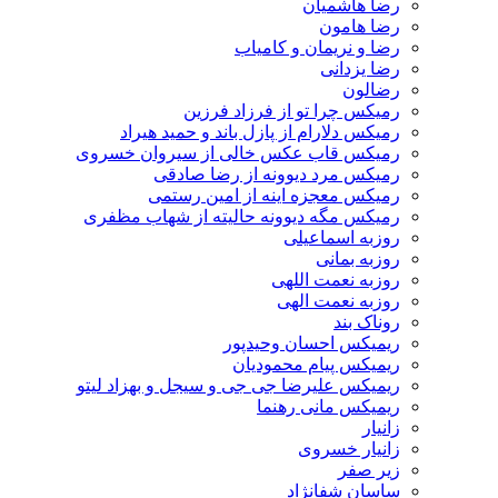
رضا هاشمیان
رضا هامون
رضا و نریمان و کامیاب
رضا یزدانی
رضالون
رمیکس چرا تو از فرزاد فرزین
رمیکس دلارام از پازل باند و حمید هیراد
رمیکس قاب عکس خالی از سیروان خسروی
رمیکس مرد دیوونه از رضا صادقی
رمیکس معجزه اینه از امین رستمی
رمیکس مگه دیوونه حالیته از شهاب مظفری
روزبه اسماعیلی
روزبه بمانی
روزبه نعمت اللهی
روزبه نعمت الهی
روناک بند
ریمیکس احسان وحیدپور
ریمیکس پیام محمودیان
ریمیکس علیرضا جی جی و سیجل و بهزاد لیتو
ریمیکس مانی رهنما
زانیار
زانیار خسروی
زیر صفر
ساسان شفانژاد