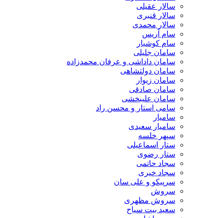
سالار عقیلی
سالار قنبری
سالار محمدی
سام آریس
سام کوشیار
سامان جلیلی
سامان داداشی و عرفان محمدزاده
سامان دولتشاهی
سامان زیوار
سامان صادقی
سامان علیبخشی
سامی استار و محسن راد
سامیار
سامیار سعیدی
سپهر خلسه
ستار اسماعیلی
ستار رضوی
سجاد حاتمی
سجاد خیری
سرپیکو و علی سان
سروش
سروش مظهری
سعید بیت سیاح