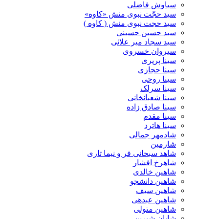
سیاوش فاضلی
سید حجّت نبوی منش «کاوه»
سید حجت نبوی منش ( کاوه )
سید حسین حسینى
سید سجاد میر علائی
سیروان خسروی
سینا پرپری
سینا حجازی
سینا روحی
سینا سرلک
سینا شعبانخانی
سینا صادق زاده
سینا مقدم
سینا هاترد
شادمهر جمالی
شارمین
شاهد سبحانی فر و نیما تاری
شاهرخ افشار
شاهین خالدی
شاهین دانشجو
شاهین سیف
شاهین عبدهی
شاهین متولی
شایان شیرین