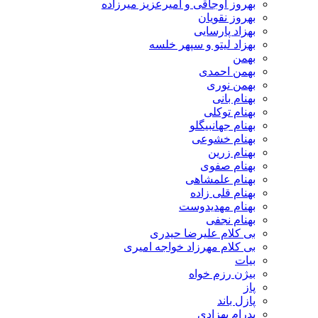
بهروز اوجاقی و امیرعزیز میرزاده
بهروز نقویان
بهزاد پارسایی
بهزاد لیتو و سپهر خلسه
بهمن
بهمن احمدی
بهمن نوری
بهنام بانی
بهنام توکلی
بهنام جهانبیگلو
بهنام خشوعی
بهنام زرین
بهنام صفوی
بهنام علمشاهی
بهنام قلی زاده
بهنام مهدیدوست
بهنام نجفی
بی کلام علیرضا حیدری
بی کلام مهرزاد خواجه امیری
بیات
بیژن رزم خواه
پاز
پازل باند
پدرام بهزادی