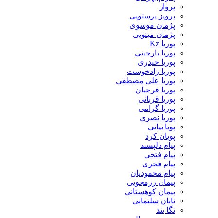
پرواز
پرویز پرستویی
پژمان موسوی
پژمان مینویی
پوریا Kz
پوریا بارجینی
پوریا حیدری
پوریا زادخوست
پوریا علی مصطفی
پوریا فرجیان
پوریا قربانی
پوریا گرامی
پوریا نصری
پویا بیاتی
پویان کرد
پیام دلپسند
پیام فتحی
پیام فخری
پیام محمودیان
پیمان رزمجویی
پیمان کوهستانی
تابان سلیمانی
تگا بند