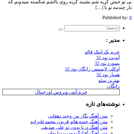
بی تو خیس گریه شم بشینه گریه روی بالشم شکسته نمیدونم که
بار چندمه تو با […]
Published by:
0
مدیر :
خرید بک لینک فالو
آپدیت نود 32
پسورد نود 32
اوکلی لایسنس رایگان نود 32
همیار نود 32
بهترین سئو
رایگان
خرید آنتی ویروس اورجینال
نوشته‌های تازه
متن آهنگ نگار من وحید دهقانی
متن آهنگ خنده هاتو قربون محمدعلیزاده
متن آهنگ دریا بدون تو علی صدیقی
متن آهنگ آفتابگردون بردیا بهادر