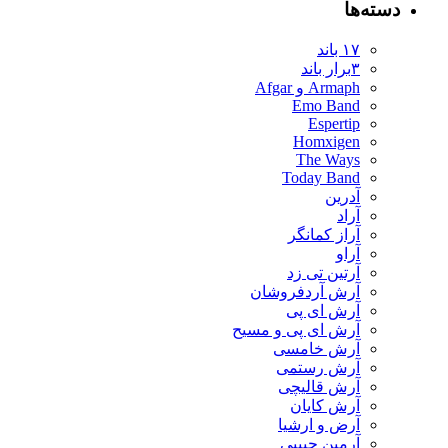
دسته‌ها
۱۷ باند
۳برار باند
Armaph و Afgar
Emo Band
Espertip
Homxigen
The Ways
Today Band
آدرین
آراد
آراز کمانگر
آراو
آرتین تی زد
آرش آردفروشان
آرش ای پی
آرش ای پی و مسیح
آرش خامسی
آرش رستمی
آرش قالیچی
آرش کایان
​آرض و ارشیا
آرمین حبیبی