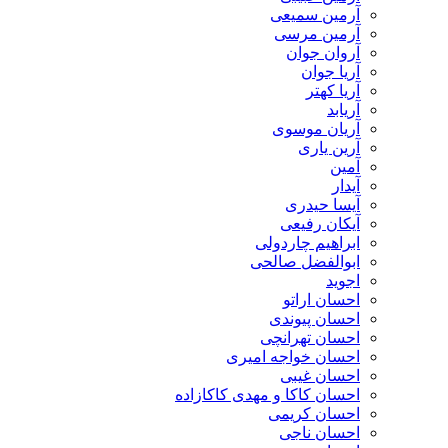
آرمین سمیعی
آرمین مرسی
آروان جوان
آریا جوان
آریا کهتر
آریابد
آریان موسوی
آرین یاری
آمین
آیدار
آیسا حیدری
آیکان رفیعی
ابراهیم چاردولی
ابوالفضل صالحی
اجوید
احسان اراتو
احسان پیوندی
احسان تهرانچی
احسان خواجه امیری
احسان غیبی
احسان کاکا و مهدی کاکازاده
احسان کریمی
احسان ناجی