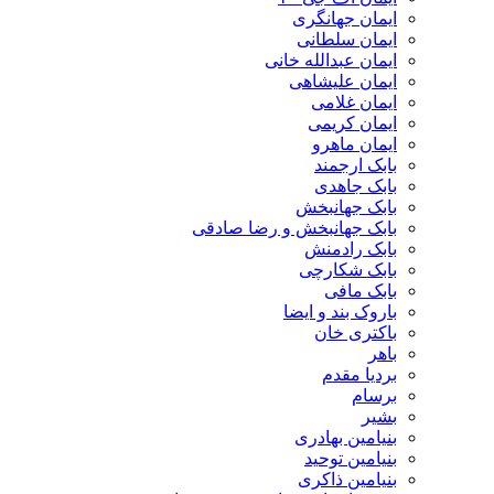
ایمان جهانگری
ایمان سلطانی
ایمان عبدالله خانی
ایمان علیشاهی
ایمان غلامی
ایمان کریمی
ایمان ماهرو
بابک ارجمند
بابک جاهدی
بابک جهانبخش
بابک جهانبخش و رضا صادقی
بابک رادمنش
بابک شکارچی
بابک مافی
باروک بند و ایضا
باکتری خان
باهر
بردیا مقدم
برسام
بشیر
بنیامین بهادری
بنیامین توحید
بنیامین ذاکری