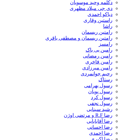
دکلمه وحید موسویان
دی جی میلاد مظهری
دیاکو احمدی
راستین وقاری
راشا
رامتین ریسمان
رامتین ریسمان و مصطفی باقری
رامسز
رامین بی باک
رامین رمضانی
رامین فاخری
رامین میرزادی
رحیم جوانمردی
رستاک
رسول بهرامی
رسول پویان
رسول کرد
رسول نجفی
رشید سینایی
رضا R.F و مرتضی اوژن
رضا آقابابایی
رضا احسانی
رضا احمدی
رضا اکبری