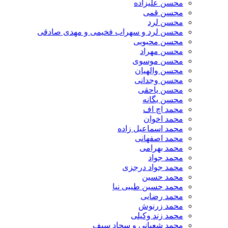
محسن علیزاده
محسن قمی
محسن لرد
محسن لرد و سهراب فخیمی و مهدی صادقی
محسن محبوبی
محسن مهراد
محسن موسوی
محسن والهیان
محسن وجدانی
محسن یاحقی
محسن یگانه
محمد اچ اف
محمد اخوان
محمد اسماعیل زاده
محمد اصفهانی
محمد بهرامی
محمد جواد
محمد جواد درجزی
محمد حسین
محمد حسین طیبی نیا
محمد رضایی
محمد زرنوش
محمد زند وکیلی
محمد شعبانی و سجاد سیف