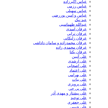
عباس اکبرزاده
عباس رزمی
عباس سهیلی
عباس و امین پوررضی
عبد نیک
عبدالله طهماسبی‎
عرفان اسدی
عرفان ترابی
عرفان زلیکانی
عرفان محمدزاده و سامان داداشی
عرفان محمدی زاده
عرفان یکتا
علی آتبین
علی ارشدی
علی اصحابی
علی اعتماد
علی بهرامی
علی بیات
علی پرویزی
علی پی جی
علی پیشتاز و مهدی آذر
علی توحید
علی جعفری
علی حبیبی