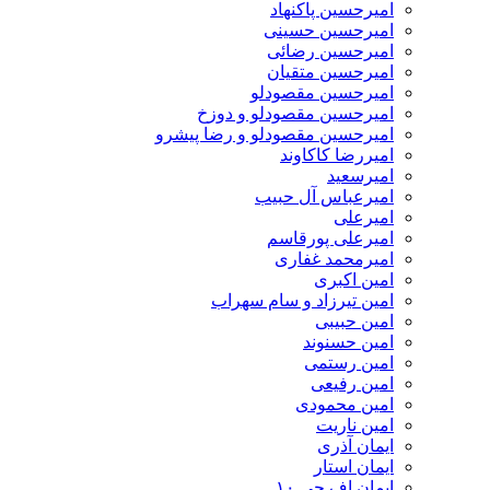
امیرحسین پاکنهاد
امیرحسین حسینی
امیرحسین رضائی
امیرحسین متقیان
امیرحسین مقصودلو
امیرحسین مقصودلو و دوزخ
امیرحسین مقصودلو و رضا پیشرو
امیررضا کاکاوند
امیرسعید
امیرعباس آل حبیب
امیرعلی
امیرعلی پورقاسم
امیرمحمد غفاری
امین اکبری
امین تیرزاد و سام سهراب
امین حبیبی
امین حسنوند
امین رستمی
امین رفیعی
امین محمودی
امین ناریت
ایمان آذری
ایمان استار
ایمان اف جی ۱۰