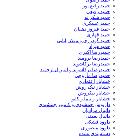
حمید رفیع پور
حمید رفیعی
حمید شکرانه
حمید عسکری
حمید فیروز دهقان
حمید قهاری
حمید گودرزی و میلاد بابایی
حمید هیراد
حمیدرضا اکبری
حمیدرضا برومند
حمیدرضا ترکاشوند
حمیدرضا ترکاشوند و امیریل ارجمند
حمیدرضا مازوچی
خشایار اعتمادی
خشایار نیک روش
خشایار نیکروش
خشایار و نیما و کانو
داریوش جمشیدی و کامبیز جمشیدی
دانیال مرادیان
دانیال نعمتی
داوود فشکی
داوود منصوری
دسته‌بندی نشده