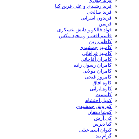
فرید جوادی
فرید رشیدی و علی فرین کیا
فرید صالحی
فریدون آسرایی
فریمن
فواد فالکو و دانش عسکری
قاسم افشار و مجید مکس
کاظم زرین
کامبیز جمشیدی
کامبیز فراهانی
کامران آقاخانی
کامران رسول زاده
کامران مولایی
کامروز فتحی
کاوه آفاق
کاوه ایرانی
کلمست
کمیل احتشام
کوروش جمشیدی
کوشا دهقان
کی آرش
کیا دپرس
کیوان اسماعیلی
گرام بند