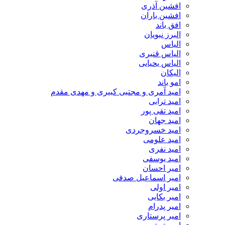
افشین آذری
افشین باران
افق باند
البرز نبویان
الیاس
الیاس قنبرى
الیاس یحیایی
الیکان
امو باند
امید آمری و مجتبی کبیری و مهدى مقدم
امید ترابی
امید تقی پور
امید جهان
امید خسروجردی
امید علومی
امید نفری
امید یوسفی
امیر احسان
امیر اسماعیل صدفی
امیر اولی
امیر بکایی
امیر پدرام
امیر پرستاری