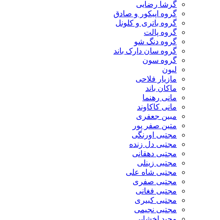
گرشا رضایی
گروه اپیکور و صادق
گروه باتری و کلونل
گروه پالت
گروه دنگ شو
گروه سان دارک باند
گروه سون
لیون
مازیار فلاحی
ماکان باند
مانی رهنما
مانی کاکاوند
مبین جعفری
متین صفر پور
مجتبی اورنگی
مجتبی دل زنده
مجتبی دهقانی
مجتبی زینلی
مجتبی شاه علی
مجتبی صفری
مجتبی فغانی
مجتبی کبیری
مجتبی نجیمی
مجید اخشابی