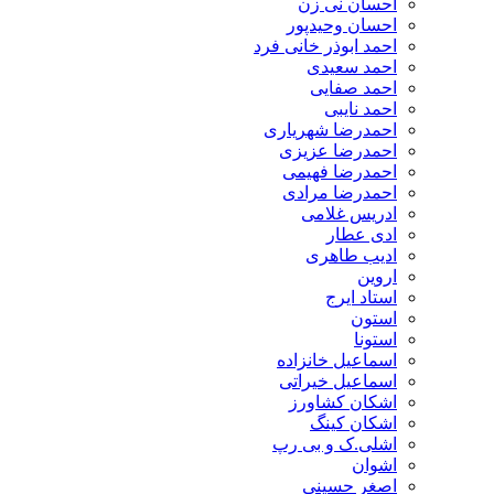
احسان نی زن
احسان وحیدپور
احمد ابوذر خانی فرد
احمد سعیدی
احمد صفایی
احمد نایبی
احمدرضا شهریاری
احمدرضا عزیزی
احمدرضا فهیمی
احمدرضا مرادی
ادریس غلامی
ادی عطار
ادیب طاهری
اروین
استاد ایرج
استون
استونا
اسماعیل خانزاده
اسماعیل خیراتی
اشکان کشاورز
اشکان کینگ
اشلی.ک و بی رپ
اشوان
اصغر حسینی