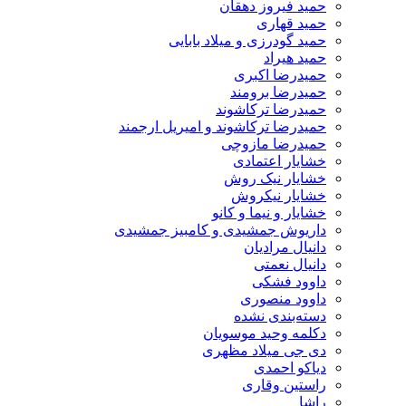
حمید فیروز دهقان
حمید قهاری
حمید گودرزی و میلاد بابایی
حمید هیراد
حمیدرضا اکبری
حمیدرضا برومند
حمیدرضا ترکاشوند
حمیدرضا ترکاشوند و امیریل ارجمند
حمیدرضا مازوچی
خشایار اعتمادی
خشایار نیک روش
خشایار نیکروش
خشایار و نیما و کانو
داریوش جمشیدی و کامبیز جمشیدی
دانیال مرادیان
دانیال نعمتی
داوود فشکی
داوود منصوری
دسته‌بندی نشده
دکلمه وحید موسویان
دی جی میلاد مظهری
دیاکو احمدی
راستین وقاری
راشا