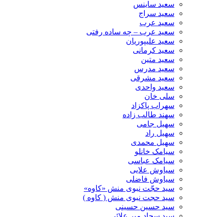
سعید ساینس
سعید سراج
سعید عرب
سعید عرب – چه ساده رفتی
سعید علیپوریان
سعید کرمانی
سعید متین
سعید مدرس
سعید مشرقی
سعید واحدی
سلی خان
سهراب پاکزاد
سهند طالب زاده
سهیل جامی
سهیل راد
سهیل محمدی
سیامک خانلو
سیامک عباسی
سیاوش علایی
سیاوش فاضلی
سید حجّت نبوی منش «کاوه»
سید حجت نبوی منش ( کاوه )
سید حسین حسینى
سید سجاد میر علائی