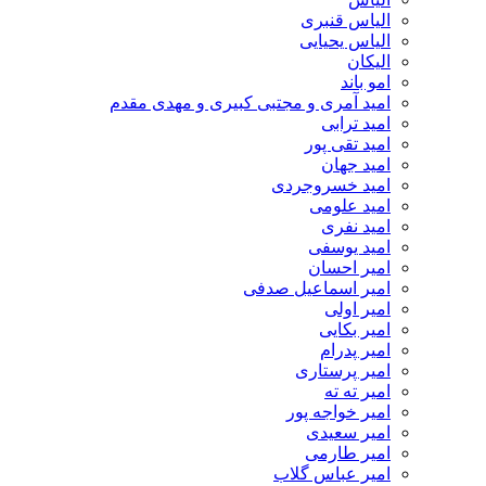
الیاس قنبرى
الیاس یحیایی
الیکان
امو باند
امید آمری و مجتبی کبیری و مهدى مقدم
امید ترابی
امید تقی پور
امید جهان
امید خسروجردی
امید علومی
امید نفری
امید یوسفی
امیر احسان
امیر اسماعیل صدفی
امیر اولی
امیر بکایی
امیر پدرام
امیر پرستاری
امیر ته ته
امیر خواجه پور
امیر سعیدی
امیر طارمی
امیر عباس گلاب