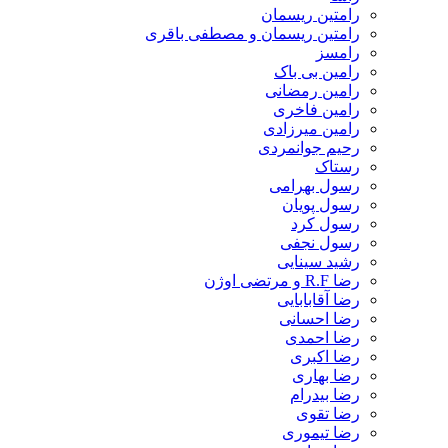
رامتین ریسمان
رامتین ریسمان و مصطفی باقری
رامسز
رامین بی باک
رامین رمضانی
رامین فاخری
رامین میرزادی
رحیم جوانمردی
رستاک
رسول بهرامی
رسول پویان
رسول کرد
رسول نجفی
رشید سینایی
رضا R.F و مرتضی اوژن
رضا آقابابایی
رضا احسانی
رضا احمدی
رضا اکبری
رضا بهاری
رضا بیدرام
رضا تقوی
رضا تیموری