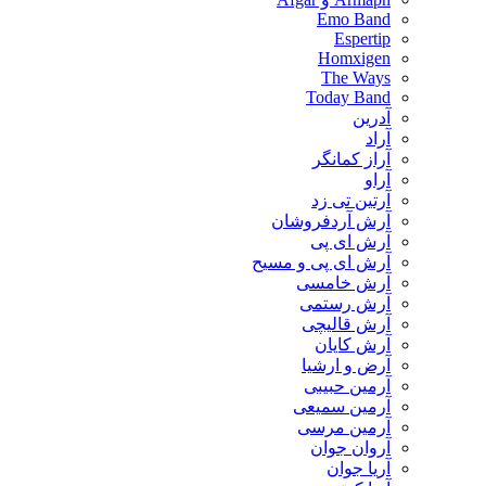
Emo Band
Espertip
Homxigen
The Ways
Today Band
آدرین
آراد
آراز کمانگر
آراو
آرتین تی زد
آرش آردفروشان
آرش ای پی
آرش ای پی و مسیح
آرش خامسی
آرش رستمی
آرش قالیچی
آرش کایان
​آرض و ارشیا
آرمین حبیبی
آرمین سمیعی
آرمین مرسی
آروان جوان
آریا جوان