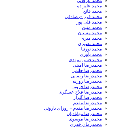
محمد عرفانی
محمد علیزاده
محمد فاتح
محمد فرزان صادقی
محمد قلی پور
محمد متین
محمد مستان
محمد میری
محمد نصیری
محمد نورنیا
محمد یاوری
محمدحسین مهدی
محمدرضا امینی
محمدرضا حاتمی
محمدرضا رضایی
محمدرضا روزبه
محمدرضا فروتن
محمدرضا فلاح عسگری
محمدرضا گلزار
محمدرضا مقدم
محمدرضا مقدم – روزای بارونی
محمدرضا مهابادیان
محمدرضا موسوی
محمدزمان خدری