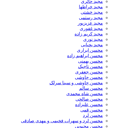
مجید حائری
مجید خراطها
مجید خشتی
مجید رستمی
مجید عزیزپور
مجید غفوری
مجید کریم زاده
مجید نوری
مجید یحیایی
محسن ابراری
محسن ابراهیم زاده
محسن بهمنی
محسن تاجیک
محسن جعفری
محسن چاوشی
محسن چاوشی و سینا سرلک
محسن سالم
محسن شاه محمدی
محسن صالحی
محسن علیزاده
محسن قمی
محسن لرد
محسن لرد و سهراب فخیمی و مهدی صادقی
محسن محبوبی