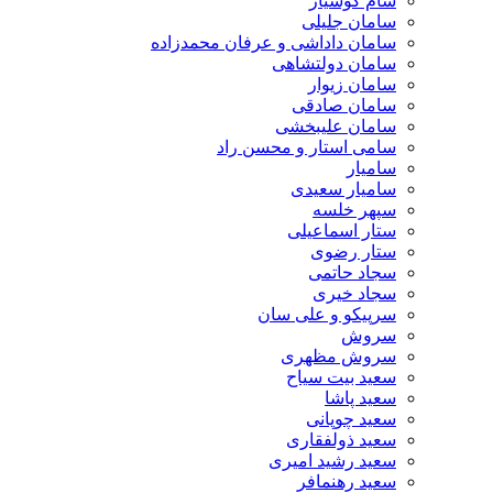
سام کوشیار
سامان جلیلی
سامان داداشی و عرفان محمدزاده
سامان دولتشاهی
سامان زیوار
سامان صادقی
سامان علیبخشی
سامی استار و محسن راد
سامیار
سامیار سعیدی
سپهر خلسه
ستار اسماعیلی
ستار رضوی
سجاد حاتمی
سجاد خیری
سرپیکو و علی سان
سروش
سروش مظهری
سعید بیت سیاح
سعید پاشا
سعید چوپانی
سعید ذولفقاری
سعید رشید امیری
سعید رهنمافر