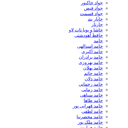
جواد خاکپور
جواد فیض
جواد قسمت
چاپار بند
چارتار
حاشا و پویا تات لاو
حافظ آهودشتی
حامد
حامد اسدالهی
حامد اکبری
حامد برادران
حامد بهروزی
حامد پهلان
حامد حاتم
حامد دلان
حامد رحمانی
حامد زمانی
حامد سیاهی
حامد طاها
حامد قهرایی پور
حامد لطفی
حامد محضرنیا
حامد ملک پور
حامد همایون