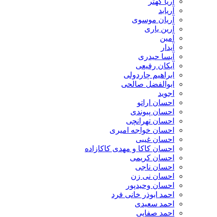
آریا کهتر
آریابد
آریان موسوی
آرین یاری
آمین
آیدار
آیسا حیدری
آیکان رفیعی
ابراهیم چاردولی
ابوالفضل صالحی
اجوید
احسان اراتو
احسان پیوندی
احسان تهرانچی
احسان خواجه امیری
احسان غیبی
احسان کاکا و مهدی کاکازاده
احسان کریمی
احسان ناجی
احسان نی زن
احسان وحیدپور
احمد ابوذر خانی فرد
احمد سعیدی
احمد صفایی