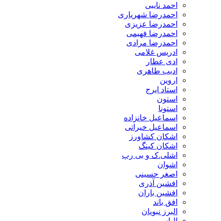
احمد نایبی
احمدرضا شهریاری
احمدرضا عزیزی
احمدرضا فهیمی
احمدرضا مرادی
ادریس غلامی
ادی عطار
ادیب طاهری
اروین
استاد ایرج
استون
استونا
اسماعیل خانزاده
اسماعیل خیراتی
اشکان کشاورز
اشکان کینگ
اشلی.ک و بی رپ
اشوان
اصغر حسینی
افشین آذری
افشین باران
افق باند
البرز نبویان
الیاس