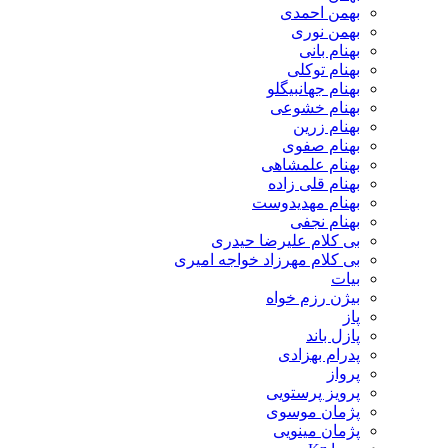
بهمن احمدی
بهمن نوری
بهنام بانی
بهنام توکلی
بهنام جهانبیگلو
بهنام خشوعی
بهنام زرین
بهنام صفوی
بهنام علمشاهی
بهنام قلی زاده
بهنام مهدیدوست
بهنام نجفی
بی کلام علیرضا حیدری
بی کلام مهرزاد خواجه امیری
بیات
بیژن رزم خواه
پاز
پازل باند
پدرام بهزادی
پرواز
پرویز پرستویی
پژمان موسوی
پژمان مینویی