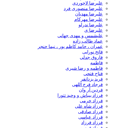
علیرضا لاجوردی
علیرضا منصوری فرد
علیرضا مهدیان
علیرضا مهرکام
علیرضا ندرلو
علیرضا ی
علیشمس و مهدی جهانی
عماد طالب زاده
عمران ، حامد کاظم پور ، نیما حنجر
فاتح نورایی
فاروق جدلی
فاطمه
فاطمه و رضا شیری
فتاح فتحی
فربد یزدانفر
فرجاد فرج اللهی
فردین آر وان
فرزاد بیباش و وحید تتورا
فرزاد خرمی
فرزاد شاه علی
فرزاد صادقی
فرزاد عباسی
فرزاد فرزاد
فرزاد فرزین