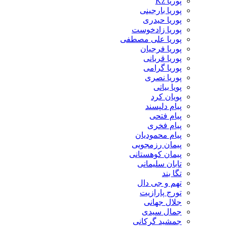
پوریا Kz
پوریا بارجینی
پوریا حیدری
پوریا زادخوست
پوریا علی مصطفی
پوریا فرجیان
پوریا قربانی
پوریا گرامی
پوریا نصری
پویا بیاتی
پویان کرد
پیام دلپسند
پیام فتحی
پیام فخری
پیام محمودیان
پیمان رزمجویی
پیمان کوهستانی
تابان سلیمانی
تگا بند
تهم و جی دال
تورج پارازیت
جلال جهانی
جمال سیدی
جمشید گرکانی