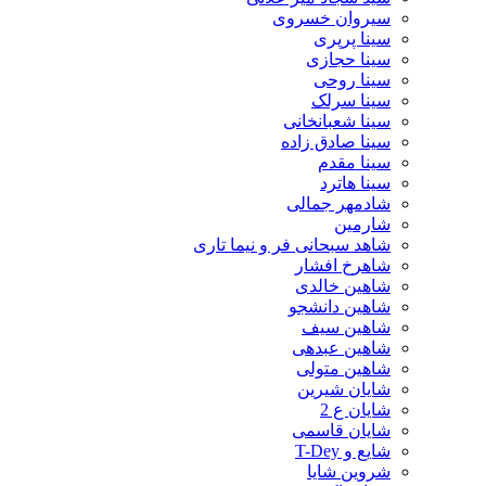
سیروان خسروی
سینا پرپری
سینا حجازی
سینا روحی
سینا سرلک
سینا شعبانخانی
سینا صادق زاده
سینا مقدم
سینا هاترد
شادمهر جمالی
شارمین
شاهد سبحانی فر و نیما تاری
شاهرخ افشار
شاهین خالدی
شاهین دانشجو
شاهین سیف
شاهین عبدهی
شاهین متولی
شایان شیرین
شایان ع 2
شایان قاسمی
شایع و T-Dey
شروین شایا