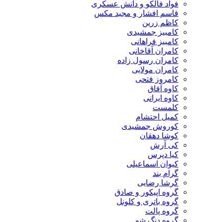
فواد فالکو و دانش عسکری
قاسم افشار و مجید مکس
کاظم زرین
کامبیز جمشیدی
کامبیز فراهانی
کامران آقاخانی
کامران رسول زاده
کامران مولایی
کامروز فتحی
کاوه آفاق
کاوه ایرانی
کلمست
کمیل احتشام
کوروش جمشیدی
کوشا دهقان
کی آرش
کیا دپرس
کیوان اسماعیلی
گرام بند
گرشا رضایی
گروه اپیکور و صادق
گروه باتری و کلونل
گروه پالت
گروه دنگ شو