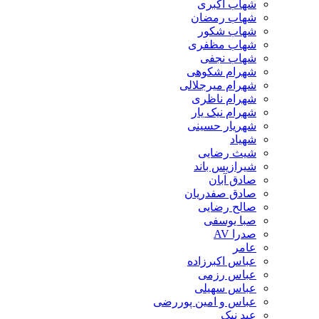
شهاب اکبری
شهاب رمضان
شهاب شکور
شهاب مظفری
شهاب نجفی
شهرام شکوهی
شهرام میرجلالی
شهرام ناظری
شهرام نیک یار
شهریار حسینی
شهیاد
شیث رضایی
شیرازیس باند
صادق آبان
صادق صفدریان
صالح رضایی
صبا یوسفی
صدرا AV
عامر
عباس اکبرزاده
عباس رزمی
عباس سهیلی
عباس و امین پوررضی
عبد نیک