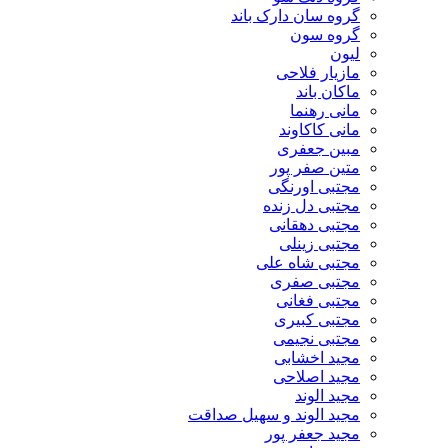
گروه سان دارک باند
گروه سون
لیون
مازیار فلاحی
ماکان باند
مانی رهنما
مانی کاکاوند
مبین جعفری
متین صفر پور
مجتبی اورنگی
مجتبی دل زنده
مجتبی دهقانی
مجتبی زینلی
مجتبی شاه علی
مجتبی صفری
مجتبی فغانی
مجتبی کبیری
مجتبی نجیمی
مجید اخشابی
مجید اصلاحی
مجید الوند‎
مجید الوند و سهیل صداقت
مجید جعفر پور