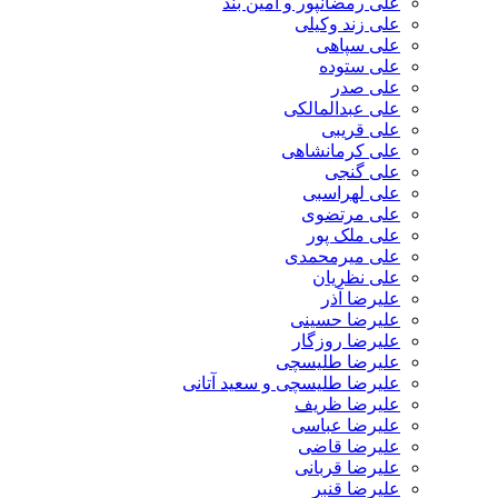
علی رمضانپور و آمین بند
علی زند وکیلی
علی سپاهی
علی ستوده
علی صدر
علی عبدالمالکی
علی قریبی
علی کرمانشاهی
علی گنجی
علی لهراسبی
علی مرتضوی
علی ملک پور
علی میرمحمدی
علی نظریان
علیرضا آذر
علیرضا حسینی
علیرضا روزگار
علیرضا طلیسچی
علیرضا طلیسچی و سعید آتانی
علیرضا ظریف
علیرضا عباسی
علیرضا قاضی
علیرضا قربانی
علیرضا قنبر