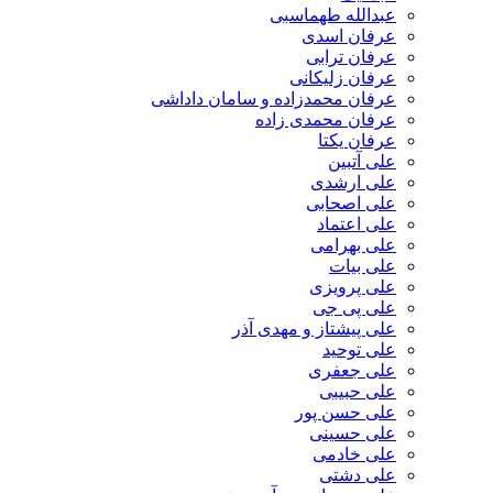
عبدالله طهماسبی‎
عرفان اسدی
عرفان ترابی
عرفان زلیکانی
عرفان محمدزاده و سامان داداشی
عرفان محمدی زاده
عرفان یکتا
علی آتبین
علی ارشدی
علی اصحابی
علی اعتماد
علی بهرامی
علی بیات
علی پرویزی
علی پی جی
علی پیشتاز و مهدی آذر
علی توحید
علی جعفری
علی حبیبی
علی حسن پور
علی حسینی
علی خادمی
علی دشتی