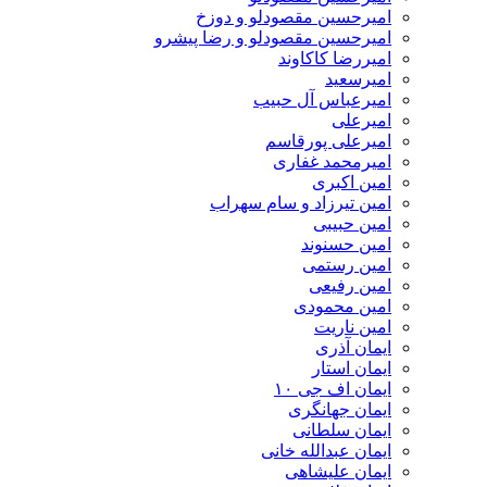
امیرحسین مقصودلو و دوزخ
امیرحسین مقصودلو و رضا پیشرو
امیررضا کاکاوند
امیرسعید
امیرعباس آل حبیب
امیرعلی
امیرعلی پورقاسم
امیرمحمد غفاری
امین اکبری
امین تیرزاد و سام سهراب
امین حبیبی
امین حسنوند
امین رستمی
امین رفیعی
امین محمودی
امین ناریت
ایمان آذری
ایمان استار
ایمان اف جی ۱۰
ایمان جهانگری
ایمان سلطانی
ایمان عبدالله خانی
ایمان علیشاهی