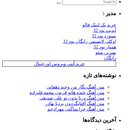
مدیر :
خرید بک لینک فالو
آپدیت نود 32
پسورد نود 32
اوکلی لایسنس رایگان نود 32
همیار نود 32
بهترین سئو
رایگان
خرید آنتی ویروس اورجینال
نوشته‌های تازه
متن آهنگ نگار من وحید دهقانی
متن آهنگ خنده هاتو قربون محمدعلیزاده
متن آهنگ دریا بدون تو علی صدیقی
متن آهنگ آفتابگردون بردیا بهادر
متن آهنگ چرا ساکتی مهرادجم
آخرین دیدگاه‌ها