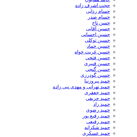
حجت اشرف زاده
حسام ردایی
حسام صدر
حسن تاج
حسین آقایی
حسین احسانی
حسین توکلی
حسین حماد
حسین غربت خواه
حسین فتحی
حسین قنبری
حسین گنجی
حسین گودرزی
حمید پیروزنیا
حمید تهرانی و مهدی نبی زاده
حمید جعفری
حمید حریفی
حمید راد
حمید رضوی
حمید رفیع پور
حمید رفیعی
حمید شکرانه
حمید عسکری