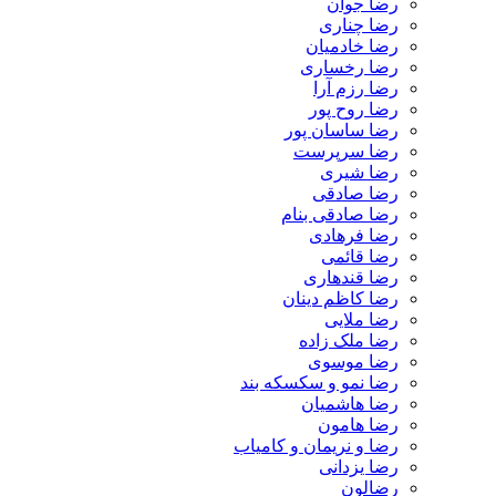
رضا جوان
رضا چناری
رضا خادمیان
رضا رخساری
رضا رزم آرا
رضا روح پور
رضا ساسان پور
رضا سرپرست
رضا شیری
رضا صادقی
رضا صادقی بنام
رضا فرهادی
رضا قائمی
رضا قندهاری
رضا کاظم دینان
رضا ملایی
رضا ملک زاده
رضا موسوی
رضا نمو و سکسکه بند
رضا هاشمیان
رضا هامون
رضا و نریمان و کامیاب
رضا یزدانی
رضالون