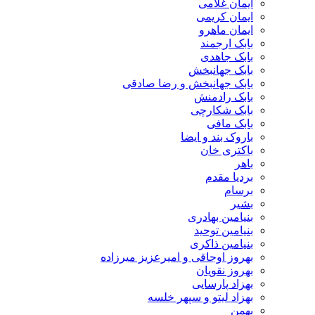
ایمان غلامی
ایمان کریمی
ایمان ماهرو
بابک ارجمند
بابک جاهدی
بابک جهانبخش
بابک جهانبخش و رضا صادقی
بابک رادمنش
بابک شکارچی
بابک مافی
باروک بند و ایضا
باکتری خان
باهر
بردیا مقدم
برسام
بشیر
بنیامین بهادری
بنیامین توحید
بنیامین ذاکری
بهروز اوجاقی و امیرعزیز میرزاده
بهروز نقویان
بهزاد پارسایی
بهزاد لیتو و سپهر خلسه
بهمن