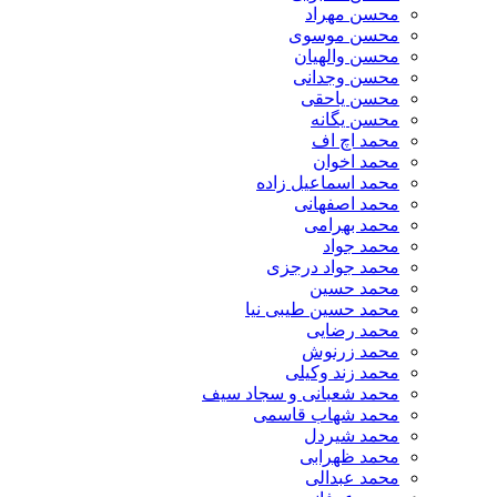
محسن مهراد
محسن موسوی
محسن والهیان
محسن وجدانی
محسن یاحقی
محسن یگانه
محمد اچ اف
محمد اخوان
محمد اسماعیل زاده
محمد اصفهانی
محمد بهرامی
محمد جواد
محمد جواد درجزی
محمد حسین
محمد حسین طیبی نیا
محمد رضایی
محمد زرنوش
محمد زند وکیلی
محمد شعبانی و سجاد سیف
محمد شهاب قاسمی
​محمد شیردل
محمد ظهرابی
محمد عبدالی