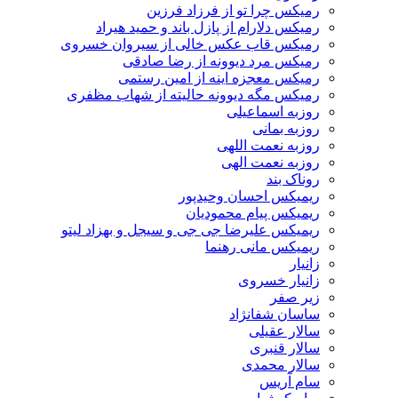
رمیکس چرا تو از فرزاد فرزین
رمیکس دلارام از پازل باند و حمید هیراد
رمیکس قاب عکس خالی از سیروان خسروی
رمیکس مرد دیوونه از رضا صادقی
رمیکس معجزه اینه از امین رستمی
رمیکس مگه دیوونه حالیته از شهاب مظفری
روزبه اسماعیلی
روزبه بمانی
روزبه نعمت اللهی
روزبه نعمت الهی
روناک بند
ریمیکس احسان وحیدپور
ریمیکس پیام محمودیان
ریمیکس علیرضا جی جی و سیجل و بهزاد لیتو
ریمیکس مانی رهنما
زانیار
زانیار خسروی
زیر صفر
ساسان شفانژاد
سالار عقیلی
سالار قنبری
سالار محمدی
سام آریس