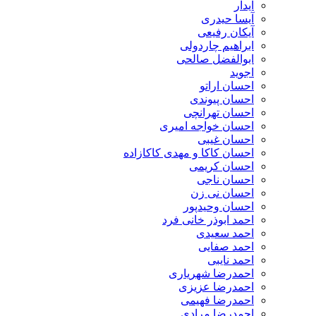
آیدار
آیسا حیدری
آیکان رفیعی
ابراهیم چاردولی
ابوالفضل صالحی
اجوید
احسان اراتو
احسان پیوندی
احسان تهرانچی
احسان خواجه امیری
احسان غیبی
احسان کاکا و مهدی کاکازاده
احسان کریمی
احسان ناجی
احسان نی زن
احسان وحیدپور
احمد ابوذر خانی فرد
احمد سعیدی
احمد صفایی
احمد نایبی
احمدرضا شهریاری
احمدرضا عزیزی
احمدرضا فهیمی
احمدرضا مرادی