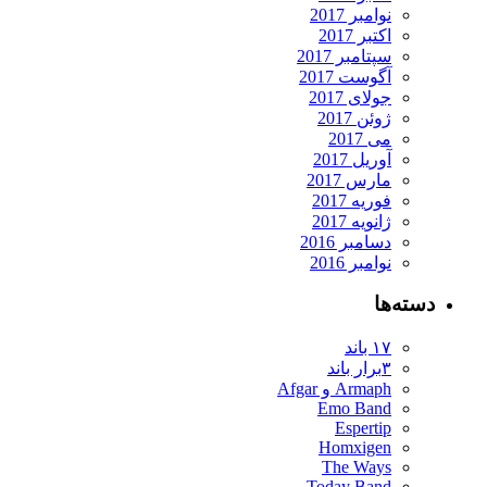
نوامبر 2017
اکتبر 2017
سپتامبر 2017
آگوست 2017
جولای 2017
ژوئن 2017
می 2017
آوریل 2017
مارس 2017
فوریه 2017
ژانویه 2017
دسامبر 2016
نوامبر 2016
دسته‌ها
۱۷ باند
۳برار باند
Armaph و Afgar
Emo Band
Espertip
Homxigen
The Ways
Today Band