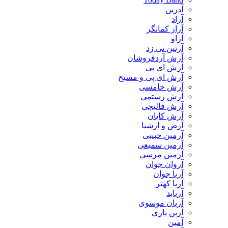
آدرین
آراد
آراز کمانگر
آراو
آرتین تی زد
آرش آردفروشان
آرش ای پی
آرش ای پی و مسیح
آرش خامسی
آرش رستمی
آرش قالیچی
آرش کایان
​آرض و ارشیا
آرمین حبیبی
آرمین سمیعی
آرمین مرسی
آروان جوان
آریا جوان
آریا کهتر
آریابد
آریان موسوی
آرین یاری
آمین