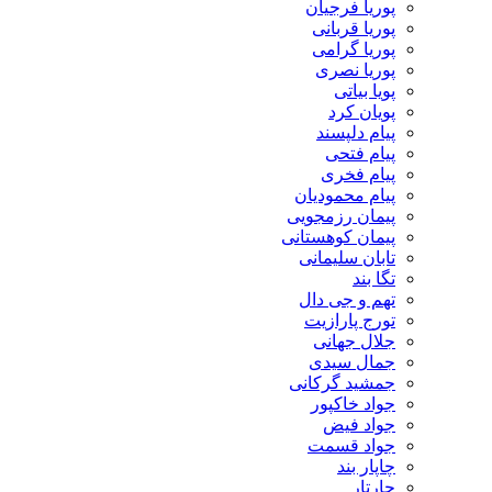
پوریا فرجیان
پوریا قربانی
پوریا گرامی
پوریا نصری
پویا بیاتی
پویان کرد
پیام دلپسند
پیام فتحی
پیام فخری
پیام محمودیان
پیمان رزمجویی
پیمان کوهستانی
تابان سلیمانی
تگا بند
تهم و جی دال
تورج پارازیت
جلال جهانی
جمال سیدی
جمشید گرکانی
جواد خاکپور
جواد فیض
جواد قسمت
چاپار بند
چارتار