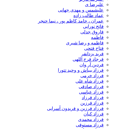
علیرضا ی
علیشمس و مهدی جهانی
عماد طالب زاده
عمران ، حامد کاظم پور ، نیما حنجر
فاتح نورایی
فاروق جدلی
فاطمه
فاطمه و رضا شیری
فتاح فتحی
فربد یزدانفر
فرجاد فرج اللهی
فردین آر وان
فرزاد بیباش و وحید تتورا
فرزاد خرمی
فرزاد شاه علی
فرزاد صادقی
فرزاد عباسی
فرزاد فرزاد
فرزاد فرزین
فرزاد فرزین و فریدون آسرایی
فرزاد کیان
فرزاد محمدی
فرزاد مستوفی