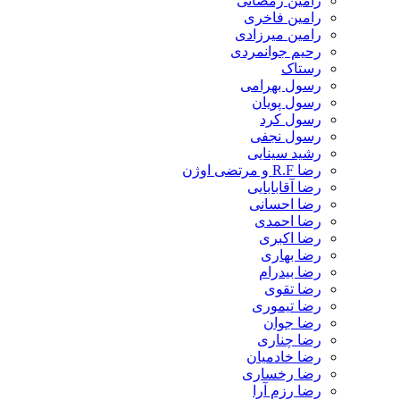
رامین رمضانی
رامین فاخری
رامین میرزادی
رحیم جوانمردی
رستاک
رسول بهرامی
رسول پویان
رسول کرد
رسول نجفی
رشید سینایی
رضا R.F و مرتضی اوژن
رضا آقابابایی
رضا احسانی
رضا احمدی
رضا اکبری
رضا بهاری
رضا بیدرام
رضا تقوی
رضا تیموری
رضا جوان
رضا چناری
رضا خادمیان
رضا رخساری
رضا رزم آرا