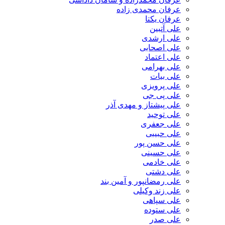
عرفان محمدی زاده
عرفان یکتا
علی آتبین
علی ارشدی
علی اصحابی
علی اعتماد
علی بهرامی
علی بیات
علی پرویزی
علی پی جی
علی پیشتاز و مهدی آذر
علی توحید
علی جعفری
علی حبیبی
علی حسن پور
علی حسینی
علی خادمی
علی دشتی
علی رمضانپور و آمین بند
علی زند وکیلی
علی سپاهی
علی ستوده
علی صدر