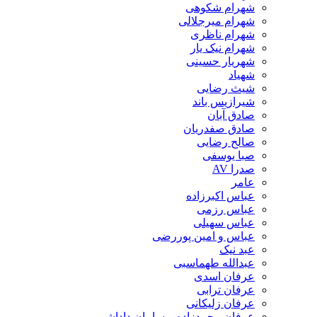
شهرام شکوهی
شهرام میرجلالی
شهرام ناظری
شهرام نیک یار
شهریار حسینی
شهیاد
شیث رضایی
شیرازیس باند
صادق آبان
صادق صفدریان
صالح رضایی
صبا یوسفی
صدرا AV
عامر
عباس اکبرزاده
عباس رزمی
عباس سهیلی
عباس و امین پوررضی
عبد نیک
عبدالله طهماسبی‎
عرفان اسدی
عرفان ترابی
عرفان زلیکانی
عرفان محمدزاده و سامان داداشی