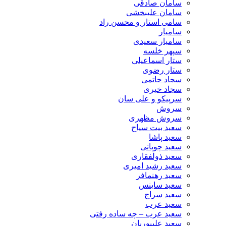
سامان صادقی
سامان علیبخشی
سامی استار و محسن راد
سامیار
سامیار سعیدی
سپهر خلسه
ستار اسماعیلی
ستار رضوی
سجاد حاتمی
سجاد خیری
سرپیکو و علی سان
سروش
سروش مظهری
سعید بیت سیاح
سعید پاشا
سعید چوپانی
سعید ذولفقاری
سعید رشید امیری
سعید رهنمافر
سعید ساینس
سعید سراج
سعید عرب
سعید عرب – چه ساده رفتی
سعید علیپوریان