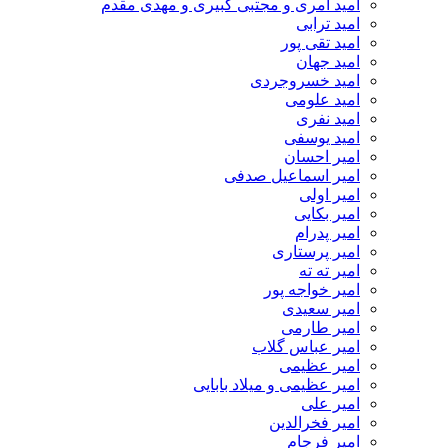
امید آمری و مجتبی کبیری و مهدى مقدم
امید ترابی
امید تقی پور
امید جهان
امید خسروجردی
امید علومی
امید نفری
امید یوسفی
امیر احسان
امیر اسماعیل صدفی
امیر اولی
امیر بکایی
امیر پدرام
امیر پرستاری
امیر ته ته
امیر خواجه پور
امیر سعیدی
امیر طارمی
امیر عباس گلاب
امیر عظیمی
امیر عظیمی و میلاد بابایی
امیر علی
امیر فخرالدین
امیر فرجام