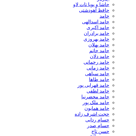
حاشا و پویا تات لاو
حافظ آهودشتی
حامد
حامد اسدالهی
حامد اکبری
حامد برادران
حامد بهروزی
حامد پهلان
حامد حاتم
حامد دلان
حامد رحمانی
حامد زمانی
حامد سیاهی
حامد طاها
حامد قهرایی پور
حامد لطفی
حامد محضرنیا
حامد ملک پور
حامد همایون
حجت اشرف زاده
حسام ردایی
حسام صدر
حسن تاج