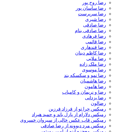
رضا روح پور
رضا ساسان پور
رضا سرپرست
رضا شیری
رضا صادقی
رضا صادقی بنام
رضا فرهادی
رضا قائمی
رضا قندهاری
رضا کاظم دینان
رضا ملایی
رضا ملک زاده
رضا موسوی
رضا نمو و سکسکه بند
رضا هاشمیان
رضا هامون
رضا و نریمان و کامیاب
رضا یزدانی
رضالون
رمیکس چرا تو از فرزاد فرزین
رمیکس دلارام از پازل باند و حمید هیراد
رمیکس قاب عکس خالی از سیروان خسروی
رمیکس مرد دیوونه از رضا صادقی
رمیکس معجزه اینه از امین رستمی