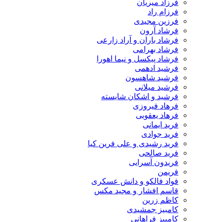
فرزاد میریان
فرزام راد
فرزین مجیدی
فرشاد آرون
فرشاد باران و آراد زارعی
فرشاد بهرامی
فرشاد پیکسل و نیما اهورا
فرشید ادهمی
فرشید شاهسون
فرشید میلانی
فرشید و اشکان شایسته
فرهاد فیروزی
فرهاد یعقوبی
فرید ایمانی
فرید جوادی
فرید رشیدی و علی فرین کیا
فرید صالحی
فریدون آسرایی
فریمن
فواد فالکو و دانش عسکری
قاسم افشار و مجید مکس
کاظم زرین
کامبیز جمشیدی
کامبیز فراهانی