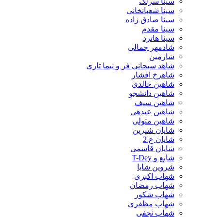
سینا سرلک
سینا شعبانخانی
سینا صادق زاده
سینا مقدم
سینا هاترد
شادمهر جمالی
شارمین
شاهد سبحانی فر و نیما تاری
شاهرخ افشار
شاهین خالدی
شاهین دانشجو
شاهین سیف
شاهین عبدهی
شاهین متولی
شایان شیرین
شایان ع 2
شایان قاسمی
شایع و T-Dey
شروین شایا
شهاب اکبری
شهاب رمضان
شهاب شکور
شهاب مظفری
شهاب نجفی