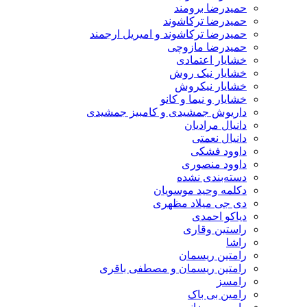
حمیدرضا برومند
حمیدرضا ترکاشوند
حمیدرضا ترکاشوند و امیریل ارجمند
حمیدرضا مازوچی
خشایار اعتمادی
خشایار نیک روش
خشایار نیکروش
خشایار و نیما و کانو
داریوش جمشیدی و کامبیز جمشیدی
دانیال مرادیان
دانیال نعمتی
داوود فشکی
داوود منصوری
دسته‌بندی نشده
دکلمه وحید موسویان
دی جی میلاد مظهری
دیاکو احمدی
راستین وقاری
راشا
رامتین ریسمان
رامتین ریسمان و مصطفی باقری
رامسز
رامین بی باک