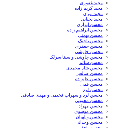
مجید غفوری
مجید کریم زاده
مجید نوری
مجید یحیایی
محسن ابراری
محسن ابراهیم زاده
محسن بهمنی
محسن تاجیک
محسن جعفری
محسن چاوشی
محسن چاوشی و سینا سرلک
محسن سالم
محسن شاه محمدی
محسن صالحی
محسن علیزاده
محسن قمی
محسن لرد
محسن لرد و سهراب فخیمی و مهدی صادقی
محسن محبوبی
محسن مهراد
محسن موسوی
محسن والهیان
محسن وجدانی
محسن یاحقی