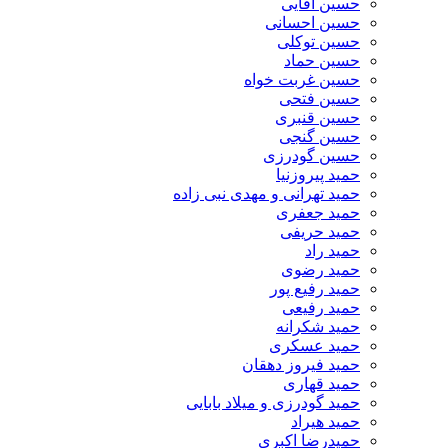
حسین آقایی
حسین احسانی
حسین توکلی
حسین حماد
حسین غربت خواه
حسین فتحی
حسین قنبری
حسین گنجی
حسین گودرزی
حمید پیروزنیا
حمید تهرانی و مهدی نبی زاده
حمید جعفری
حمید حریفی
حمید راد
حمید رضوی
حمید رفیع پور
حمید رفیعی
حمید شکرانه
حمید عسکری
حمید فیروز دهقان
حمید قهاری
حمید گودرزی و میلاد بابایی
حمید هیراد
حمیدرضا اکبری