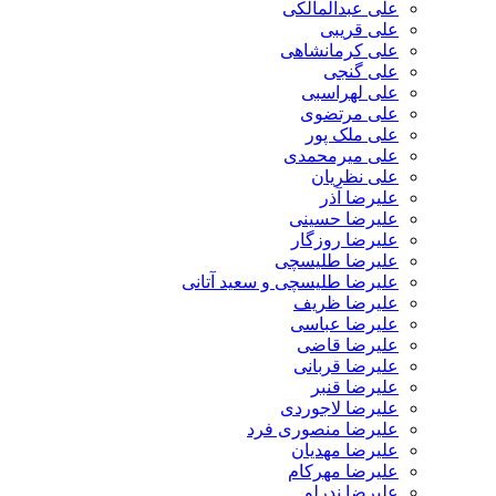
علی عبدالمالکی
علی قریبی
علی کرمانشاهی
علی گنجی
علی لهراسبی
علی مرتضوی
علی ملک پور
علی میرمحمدی
علی نظریان
علیرضا آذر
علیرضا حسینی
علیرضا روزگار
علیرضا طلیسچی
علیرضا طلیسچی و سعید آتانی
علیرضا ظریف
علیرضا عباسی
علیرضا قاضی
علیرضا قربانی
علیرضا قنبر
علیرضا لاجوردی
علیرضا منصوری فرد
علیرضا مهدیان
علیرضا مهرکام
علیرضا ندرلو