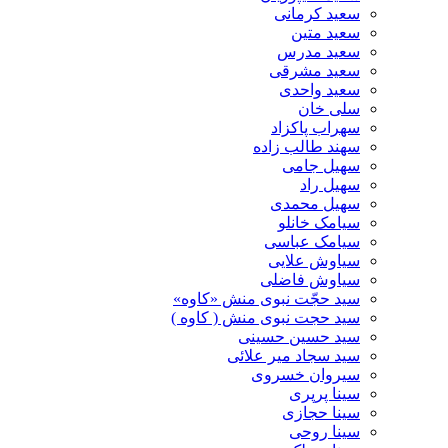
سعید کرمانی
سعید متین
سعید مدرس
سعید مشرقی
سعید واحدی
سلی خان
سهراب پاکزاد
سهند طالب زاده
سهیل جامی
سهیل راد
سهیل محمدی
سیامک خانلو
سیامک عباسی
سیاوش علایی
سیاوش فاضلی
سید حجّت نبوی منش «کاوه»
سید حجت نبوی منش ( کاوه )
سید حسین حسینى
سید سجاد میر علائی
سیروان خسروی
سینا پرپری
سینا حجازی
سینا روحی