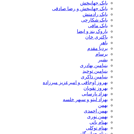
بابک جهانبخش
بابک جهانبخش و رضا صادقی
بابک رادمنش
بابک شکارچی
بابک مافی
باروک بند و ایضا
باکتری خان
باهر
بردیا مقدم
برسام
بشیر
بنیامین بهادری
بنیامین توحید
بنیامین ذاکری
بهروز اوجاقی و امیرعزیز میرزاده
بهروز نقویان
بهزاد پارسایی
بهزاد لیتو و سپهر خلسه
بهمن
بهمن احمدی
بهمن نوری
بهنام بانی
بهنام توکلی
بهنام جهانبیگلو