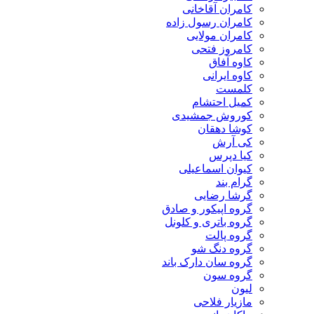
کامران آقاخانی
کامران رسول زاده
کامران مولایی
کامروز فتحی
کاوه آفاق
کاوه ایرانی
کلمست
کمیل احتشام
کوروش جمشیدی
کوشا دهقان
کی آرش
کیا دپرس
کیوان اسماعیلی
گرام بند
گرشا رضایی
گروه اپیکور و صادق
گروه باتری و کلونل
گروه پالت
گروه دنگ شو
گروه سان دارک باند
گروه سون
لیون
مازیار فلاحی