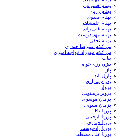
بهنام خشوعی
بهنام زرین
بهنام صفوی
بهنام علمشاهی
بهنام قلی زاده
بهنام مهدیدوست
بهنام نجفی
بی کلام علیرضا حیدری
بی کلام مهرزاد خواجه امیری
بیات
بیژن رزم خواه
پاز
پازل باند
پدرام بهزادی
پرواز
پرویز پرستویی
پژمان موسوی
پژمان مینویی
پوریا Kz
پوریا بارجینی
پوریا حیدری
پوریا زادخوست
پوریا علی مصطفی