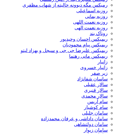
رمیکس مگه دیوونه حالیته از شهاب مظفری
روزبه اسماعیلی
روزبه بمانی
روزبه نعمت اللهی
روزبه نعمت الهی
روناک بند
ریمیکس احسان وحیدپور
ریمیکس پیام محمودیان
ریمیکس علیرضا جی جی و سیجل و بهزاد لیتو
ریمیکس مانی رهنما
زانیار
زانیار خسروی
زیر صفر
ساسان شفانژاد
سالار عقیلی
سالار قنبری
سالار محمدی
سام آریس
سام کوشیار
سامان جلیلی
سامان داداشی و عرفان محمدزاده
سامان دولتشاهی
سامان زیوار