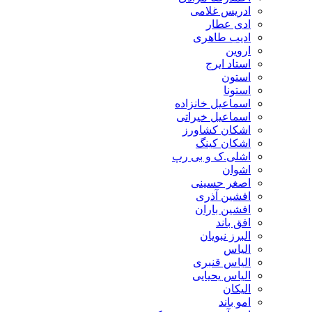
ادریس غلامی
ادی عطار
ادیب طاهری
اروین
استاد ایرج
استون
استونا
اسماعیل خانزاده
اسماعیل خیراتی
اشکان کشاورز
اشکان کینگ
اشلی.ک و بی رپ
اشوان
اصغر حسینی
افشین آذری
افشین باران
افق باند
البرز نبویان
الیاس
الیاس قنبرى
الیاس یحیایی
الیکان
امو باند