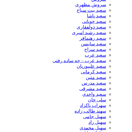
سروش مظهری
سعید بیت سیاح
سعید پاشا
سعید چوپانی
سعید ذولفقاری
سعید رشید امیری
سعید رهنمافر
سعید ساینس
سعید سراج
سعید عرب
سعید عرب – چه ساده رفتی
سعید علیپوریان
سعید کرمانی
سعید متین
سعید مدرس
سعید مشرقی
سعید واحدی
سلی خان
سهراب پاکزاد
سهند طالب زاده
سهیل جامی
سهیل راد
سهیل محمدی