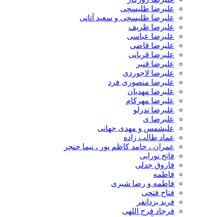
علیرضا طلیسچی
علیرضا طلیسچی و سعید آتانی
علیرضا ظریف
علیرضا عباسی
علیرضا قاضی
علیرضا قربانی
علیرضا قنبر
علیرضا لاجوردی
علیرضا منصوری فرد
علیرضا مهدیان
علیرضا مهرکام
علیرضا ندرلو
علیرضا ی
علیشمس و مهدی جهانی
عماد طالب زاده
عمران ، حامد کاظم پور ، نیما حنجر
فاتح نورایی
فاروق جدلی
فاطمه
فاطمه و رضا شیری
فتاح فتحی
فربد یزدانفر
فرجاد فرج اللهی