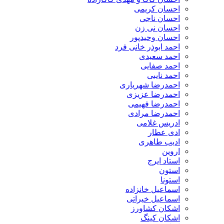
احسان کریمی
احسان ناجی
احسان نی زن
احسان وحیدپور
احمد ابوذر خانی فرد
احمد سعیدی
احمد صفایی
احمد نایبی
احمدرضا شهریاری
احمدرضا عزیزی
احمدرضا فهیمی
احمدرضا مرادی
ادریس غلامی
ادی عطار
ادیب طاهری
اروین
استاد ایرج
استون
استونا
اسماعیل خانزاده
اسماعیل خیراتی
اشکان کشاورز
اشکان کینگ