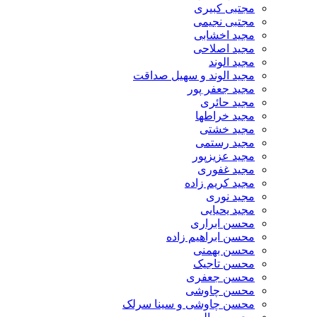
مجتبی کبیری
مجتبی نجیمی
مجید اخشابی
مجید اصلاحی
مجید الوند‎
مجید الوند و سهیل صداقت
مجید جعفر پور
مجید حائری
مجید خراطها
مجید خشتی
مجید رستمی
مجید عزیزپور
مجید غفوری
مجید کریم زاده
مجید نوری
مجید یحیایی
محسن ابراری
محسن ابراهیم زاده
محسن بهمنی
محسن تاجیک
محسن جعفری
محسن چاوشی
محسن چاوشی و سینا سرلک