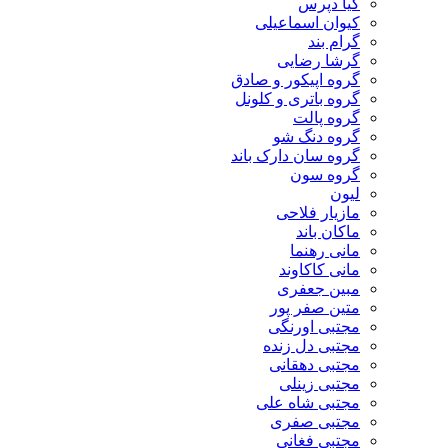
کیا دپرس
کیوان اسماعیلی
گرام بند
گرشا رضایی
گروه اپیکور و صادق
گروه باتری و کلونل
گروه پالت
گروه دنگ شو
گروه سان دارک باند
گروه سون
لیون
مازیار فلاحی
ماکان باند
مانی رهنما
مانی کاکاوند
مبین جعفری
متین صفر پور
مجتبی اورنگی
مجتبی دل زنده
مجتبی دهقانی
مجتبی زینلی
مجتبی شاه علی
مجتبی صفری
مجتبی فغانی