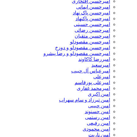
امیرحسین افتخاری
امیرحسین ایمانی
امیرحسین پاک نهاد
امیرحسین پاکنهاد
امیرحسین حسینی
امیرحسین رضائی
امیرحسین متقیان
امیرحسین مقصودلو
امیرحسین مقصودلو و دوزخ
امیرحسین مقصودلو و رضا پیشرو
امیررضا کاکاوند
امیرسعید
امیرعباس آل حبیب
امیرعلی
امیرعلی پورقاسم
امیرمحمد غفاری
امین اکبری
امین تیرزاد و سام سهراب
امین حبیبی
امین حسنوند
امین رستمی
امین رفیعی
امین محمودی
امین ناریت