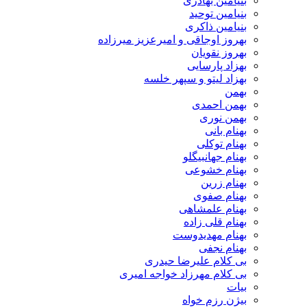
بنیامین بهادری
بنیامین توحید
بنیامین ذاکری
بهروز اوجاقی و امیرعزیز میرزاده
بهروز نقویان
بهزاد پارسایی
بهزاد لیتو و سپهر خلسه
بهمن
بهمن احمدی
بهمن نوری
بهنام بانی
بهنام توکلی
بهنام جهانبیگلو
بهنام خشوعی
بهنام زرین
بهنام صفوی
بهنام علمشاهی
بهنام قلی زاده
بهنام مهدیدوست
بهنام نجفی
بی کلام علیرضا حیدری
بی کلام مهرزاد خواجه امیری
بیات
بیژن رزم خواه