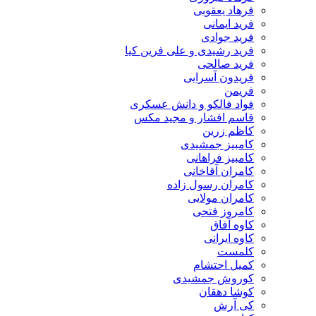
فرهاد یعقوبی
فرید ایمانی
فرید جوادی
فرید رشیدی و علی فرین کیا
فرید صالحی
فریدون آسرایی
فریمن
فواد فالکو و دانش عسکری
قاسم افشار و مجید مکس
کاظم زرین
کامبیز جمشیدی
کامبیز فراهانی
کامران آقاخانی
کامران رسول زاده
کامران مولایی
کامروز فتحی
کاوه آفاق
کاوه ایرانی
کلمست
کمیل احتشام
کوروش جمشیدی
کوشا دهقان
کی آرش