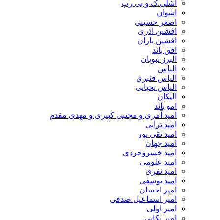
اشلی.ک و بی رپ
اشوان
اصغر حسینی
افشین آذری
افشین باران
افق باند
البرز نبویان
الیاس
الیاس قنبرى
الیاس یحیایی
الیکان
امو باند
امید آمری و مجتبی کبیری و مهدى مقدم
امید ترابی
امید تقی پور
امید جهان
امید خسروجردی
امید علومی
امید نفری
امید یوسفی
امیر احسان
امیر اسماعیل صدفی
امیر اولی
امیر بکایی