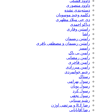
داوود فشکی
داوود منصوری
دسته‌بندی نشده
دکلمه وحید موسویان
دی جی میلاد مظهری
دیاکو احمدی
راستین وقاری
راشا
رامتین ریسمان
رامتین ریسمان و مصطفی باقری
رامسز
رامین بی باک
رامین رمضانی
رامین فاخری
رامین میرزادی
رحیم جوانمردی
رستاک
رسول بهرامی
رسول پویان
رسول کرد
رسول نجفی
رشید سینایی
رضا R.F و مرتضی اوژن
رضا آقابابایی