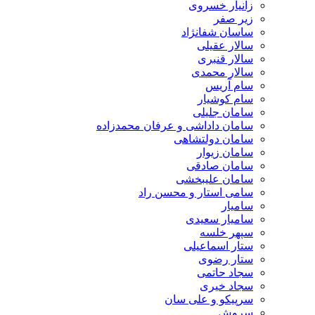
زانیار خسروی
زیر صفر
ساسان شفانژاد
سالار عقیلی
سالار قنبری
سالار محمدی
سام آریس
سام کوشیار
سامان جلیلی
سامان داداشی و عرفان محمدزاده
سامان دولتشاهی
سامان زیوار
سامان صادقی
سامان علیبخشی
سامی استار و محسن راد
سامیار
سامیار سعیدی
سپهر خلسه
ستار اسماعیلی
ستار رضوی
سجاد حاتمی
سجاد خیری
سرپیکو و علی سان
سروش