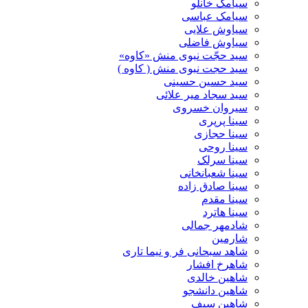
سیامک خانلو
سیامک عباسی
سیاوش علایی
سیاوش فاضلی
سید حجّت نبوی منش «کاوه»
سید حجت نبوی منش ( کاوه )
سید حسین حسینى
سید سجاد میر علائی
سیروان خسروی
سینا پرپری
سینا حجازی
سینا روحی
سینا سرلک
سینا شعبانخانی
سینا صادق زاده
سینا مقدم
سینا هاترد
شادمهر جمالی
شارمین
شاهد سبحانی فر و نیما تاری
شاهرخ افشار
شاهین خالدی
شاهین دانشجو
شاهین سیف