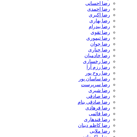
رضا احسانی
رضا احمدی
رضا اکبری
رضا بهاری
رضا بیدرام
رضا تقوی
رضا تیموری
رضا جوان
رضا چناری
رضا خادمیان
رضا رخساری
رضا رزم آرا
رضا روح پور
رضا ساسان پور
رضا سرپرست
رضا شیری
رضا صادقی
رضا صادقی بنام
رضا فرهادی
رضا قائمی
رضا قندهاری
رضا کاظم دینان
رضا ملایی
رضا ملک زاده