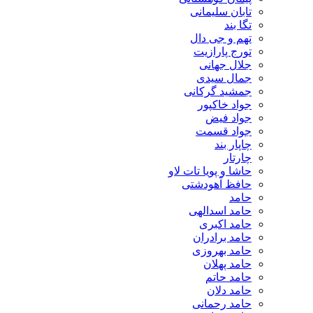
تابان سلیمانی
تگا بند
تهم و جی دال
تورج پارازیت
جلال جهانی
جمال سیدی
جمشید گرکانی
جواد خاکپور
جواد فیض
جواد قسمت
چاپار بند
چارتار
حاشا و پویا تات لاو
حافظ آهودشتی
حامد
حامد اسدالهی
حامد اکبری
حامد برادران
حامد بهروزی
حامد پهلان
حامد حاتم
حامد دلان
حامد رحمانی