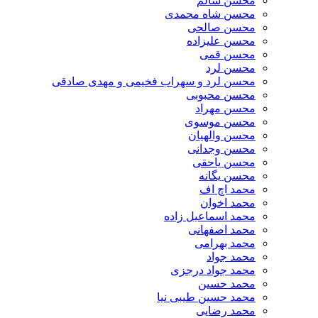
محسن سالم
محسن شاه محمدی
محسن صالحی
محسن علیزاده
محسن قمی
محسن لرد
محسن لرد و سهراب فخیمی و مهدی صادقی
محسن محبوبی
محسن مهراد
محسن موسوی
محسن والهیان
محسن وجدانی
محسن یاحقی
محسن یگانه
محمد اچ اف
محمد اخوان
محمد اسماعیل زاده
محمد اصفهانی
محمد بهرامی
محمد جواد
محمد جواد درجزی
محمد حسین
محمد حسین طیبی نیا
محمد رضایی