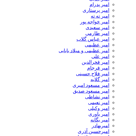
امیر پدرام
امیر پرستاری
امیر ته ته
امیر خواجه پور
امیر سعیدی
امیر طارمی
امیر عباس گلاب
امیر عظیمی
امیر عظیمی و میلاد بابایی
امیر علی
امیر فخرالدین
امیر فرجام
امیر فلاح حسینی
امیر گلایه
امیر مسعود امیری
امیر مسعود صدیق
امیر نشاطی
امیر نعیمی
امیر وکیلی
امیر یاوری
امیر یگانه
امیربهادر
امیرحسین آذری