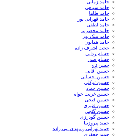
حامد زمانی
حامد سیاهی
حامد طاها
حامد قهرایی پور
حامد لطفی
حامد محضرنیا
حامد ملک پور
حامد همایون
حجت اشرف زاده
حسام ردایی
حسام صدر
حسن تاج
حسین آقایی
حسین احسانی
حسین توکلی
حسین حماد
حسین غربت خواه
حسین فتحی
حسین قنبری
حسین گنجی
حسین گودرزی
حمید پیروزنیا
حمید تهرانی و مهدی نبی زاده
حمید جعفری