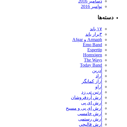
دسامبر 2016
نوامبر 2016
دسته‌ها
۱۷ باند
۳برار باند
Armaph و Afgar
Emo Band
Espertip
Homxigen
The Ways
Today Band
آدرین
آراد
آراز کمانگر
آراو
آرتین تی زد
آرش آردفروشان
آرش ای پی
آرش ای پی و مسیح
آرش خامسی
آرش رستمی
آرش قالیچی