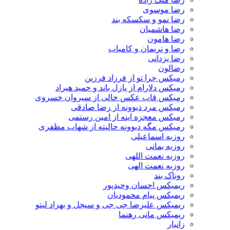
رضا موسوی
رضا نمو و سکسکه بند
رضا هاشمیان
رضا هامون
رضا و نریمان و کامیاب
رضا یزدانی
رضالون
رمیکس چرا تو از فرزاد فرزین
رمیکس دلارام از پازل باند و حمید هیراد
رمیکس قاب عکس خالی از سیروان خسروی
رمیکس مرد دیوونه از رضا صادقی
رمیکس معجزه اینه از امین رستمی
رمیکس مگه دیوونه حالیته از شهاب مظفری
روزبه اسماعیلی
روزبه بمانی
روزبه نعمت اللهی
روزبه نعمت الهی
روناک بند
ریمیکس احسان وحیدپور
ریمیکس پیام محمودیان
ریمیکس علیرضا جی جی و سیجل و بهزاد لیتو
ریمیکس مانی رهنما
زانیار