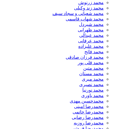
محمد زرنوش
محمد زند وکیلی
محمد شعبانی و سجاد سیف
محمد شهاب قاسمی
​محمد شیردل
محمد ظهرابی
محمد عبدالی
محمد عرفانی
محمد علیزاده
محمد فاتح
محمد فرزان صادقی
محمد قلی پور
محمد متین
محمد مستان
محمد میری
محمد نصیری
محمد نورنیا
محمد یاوری
محمدحسین مهدی
محمدرضا امینی
محمدرضا حاتمی
محمدرضا رضایی
محمدرضا روزبه
محمدرضا فروتن