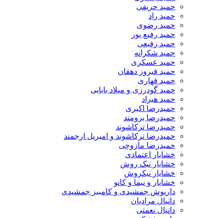
حمید حریفی
حمید راد
حمید رضوی
حمید رفیع پور
حمید رفیعی
حمید شکرانه
حمید عسکری
حمید فیروز دهقان
حمید قهاری
حمید گودرزی و میلاد بابایی
حمید هیراد
حمیدرضا اکبری
حمیدرضا برومند
حمیدرضا ترکاشوند
حمیدرضا ترکاشوند و امیریل ارجمند
حمیدرضا مازوچی
خشایار اعتمادی
خشایار نیک روش
خشایار نیکروش
خشایار و نیما و کانو
داریوش جمشیدی و کامبیز جمشیدی
دانیال مرادیان
دانیال نعمتی