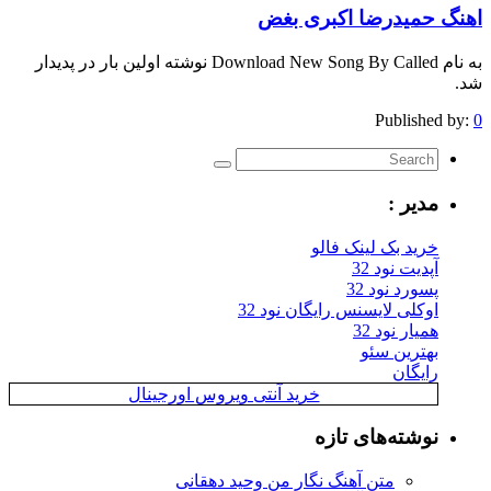
اهنگ حمیدرضا اکبری بغض
به نام Download New Song By Called نوشته اولین بار در پدیدار
شد.
Published by:
0
مدیر :
خرید بک لینک فالو
آپدیت نود 32
پسورد نود 32
اوکلی لایسنس رایگان نود 32
همیار نود 32
بهترین سئو
رایگان
خرید آنتی ویروس اورجینال
نوشته‌های تازه
متن آهنگ نگار من وحید دهقانی