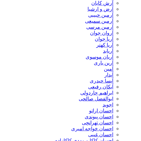
آرش کایان
​آرض و ارشیا
آرمین حبیبی
آرمین سمیعی
آرمین مرسی
آروان جوان
آریا جوان
آریا کهتر
آریابد
آریان موسوی
آرین یاری
آمین
آیدار
آیسا حیدری
آیکان رفیعی
ابراهیم چاردولی
ابوالفضل صالحی
اجوید
احسان اراتو
احسان پیوندی
احسان تهرانچی
احسان خواجه امیری
احسان غیبی
احسان کاکا و مهدی کاکازاده