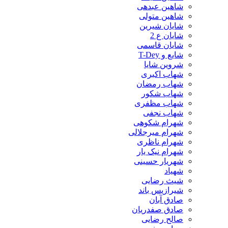
شاهین عبدهی
شاهین متولی
شایان شیرین
شایان ع 2
شایان قاسمی
شایع و T-Dey
شروین شایا
شهاب اکبری
شهاب رمضان
شهاب شکور
شهاب مظفری
شهاب نجفی
شهرام شکوهی
شهرام میرجلالی
شهرام ناظری
شهرام نیک یار
شهریار حسینی
شهیاد
شیث رضایی
شیرازیس باند
صادق آبان
صادق صفدریان
صالح رضایی