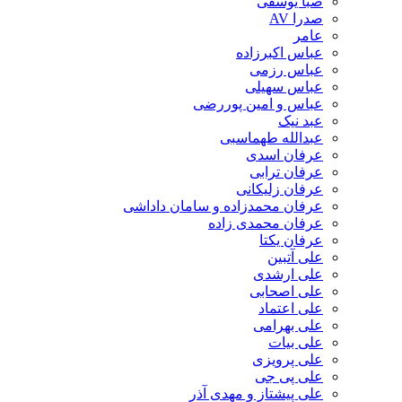
صبا یوسفی
صدرا AV
عامر
عباس اکبرزاده
عباس رزمی
عباس سهیلی
عباس و امین پوررضی
عبد نیک
عبدالله طهماسبی‎
عرفان اسدی
عرفان ترابی
عرفان زلیکانی
عرفان محمدزاده و سامان داداشی
عرفان محمدی زاده
عرفان یکتا
علی آتبین
علی ارشدی
علی اصحابی
علی اعتماد
علی بهرامی
علی بیات
علی پرویزی
علی پی جی
علی پیشتاز و مهدی آذر