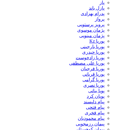
پاز
پازل باند
پدرام بهزادی
پرواز
پرویز پرستویی
پژمان موسوی
پژمان مینویی
پوریا Kz
پوریا بارجینی
پوریا حیدری
پوریا زادخوست
پوریا علی مصطفی
پوریا فرجیان
پوریا قربانی
پوریا گرامی
پوریا نصری
پویا بیاتی
پویان کرد
پیام دلپسند
پیام فتحی
پیام فخری
پیام محمودیان
پیمان رزمجویی
پیمان کوهستانی