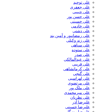
علی توحید
علی جعفری
علی حبیبی
علی حسن پور
علی حسینی
علی خادمی
علی دشتی
علی رمضانپور و آمین بند
علی زند وکیلی
علی سپاهی
علی ستوده
علی صدر
علی عبدالمالکی
علی قریبی
علی کرمانشاهی
علی گنجی
علی لهراسبی
علی مرتضوی
علی ملک پور
علی میرمحمدی
علی نظریان
علیرضا آذر
علیرضا حسینی
علیرضا روزگار