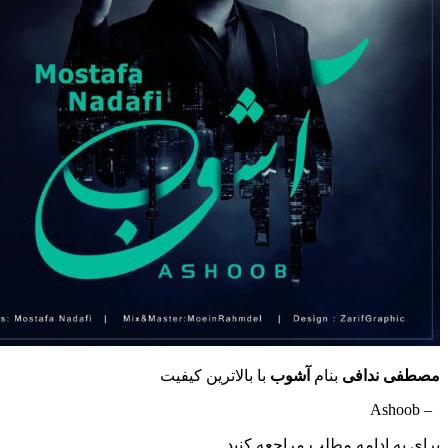
مصطفی ندافی
بنام
آشوب
با بالاترین کیفیت
– Ashoob
برای به ادامه مطلب مراجعه کنید …