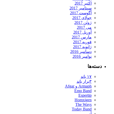
اکتبر 2017
سپتامبر 2017
آگوست 2017
جولای 2017
ژوئن 2017
می 2017
آوریل 2017
مارس 2017
فوریه 2017
ژانویه 2017
دسامبر 2016
نوامبر 2016
دسته‌ها
۱۷ باند
۳برار باند
Armaph و Afgar
Emo Band
Espertip
Homxigen
The Ways
Today Band
آدرین