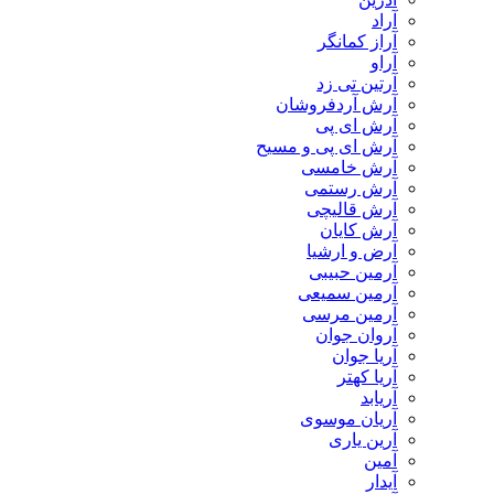
آراد
آراز کمانگر
آراو
آرتین تی زد
آرش آردفروشان
آرش ای پی
آرش ای پی و مسیح
آرش خامسی
آرش رستمی
آرش قالیچی
آرش کایان
​آرض و ارشیا
آرمین حبیبی
آرمین سمیعی
آرمین مرسی
آروان جوان
آریا جوان
آریا کهتر
آریابد
آریان موسوی
آرین یاری
آمین
آیدار