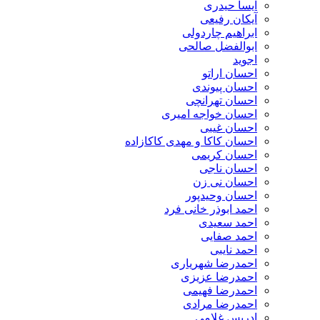
آیسا حیدری
آیکان رفیعی
ابراهیم چاردولی
ابوالفضل صالحی
اجوید
احسان اراتو
احسان پیوندی
احسان تهرانچی
احسان خواجه امیری
احسان غیبی
احسان کاکا و مهدی کاکازاده
احسان کریمی
احسان ناجی
احسان نی زن
احسان وحیدپور
احمد ابوذر خانی فرد
احمد سعیدی
احمد صفایی
احمد نایبی
احمدرضا شهریاری
احمدرضا عزیزی
احمدرضا فهیمی
احمدرضا مرادی
ادریس غلامی