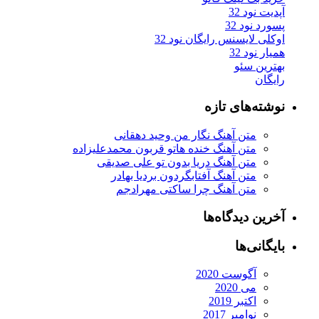
آپدیت نود 32
پسورد نود 32
اوکلی لایسنس رایگان نود 32
همیار نود 32
بهترین سئو
رایگان
نوشته‌های تازه
متن آهنگ نگار من وحید دهقانی
متن آهنگ خنده هاتو قربون محمدعلیزاده
متن آهنگ دریا بدون تو علی صدیقی
متن آهنگ آفتابگردون بردیا بهادر
متن آهنگ چرا ساکتی مهرادجم
آخرین دیدگاه‌ها
بایگانی‌ها
آگوست 2020
می 2020
اکتبر 2019
نوامبر 2017