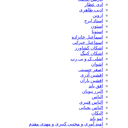
ادی عطار
ادیب طاهری
اروین
استاد ایرج
استون
استونا
اسماعیل خانزاده
اسماعیل خیراتی
اشکان کشاورز
اشکان کینگ
اشلی.ک و بی رپ
اشوان
اصغر حسینی
افشین آذری
افشین باران
افق باند
البرز نبویان
الیاس
الیاس قنبرى
الیاس یحیایی
الیکان
امو باند
امید آمری و مجتبی کبیری و مهدى مقدم