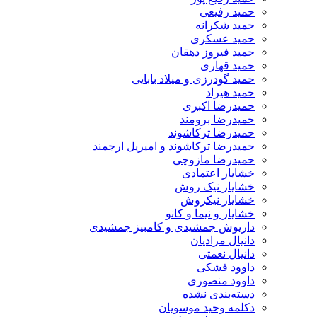
حمید رفیعی
حمید شکرانه
حمید عسکری
حمید فیروز دهقان
حمید قهاری
حمید گودرزی و میلاد بابایی
حمید هیراد
حمیدرضا اکبری
حمیدرضا برومند
حمیدرضا ترکاشوند
حمیدرضا ترکاشوند و امیریل ارجمند
حمیدرضا مازوچی
خشایار اعتمادی
خشایار نیک روش
خشایار نیکروش
خشایار و نیما و کانو
داریوش جمشیدی و کامبیز جمشیدی
دانیال مرادیان
دانیال نعمتی
داوود فشکی
داوود منصوری
دسته‌بندی نشده
دکلمه وحید موسویان