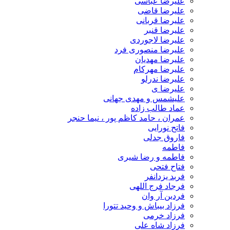
علیرضا عباسی
علیرضا قاضی
علیرضا قربانی
علیرضا قنبر
علیرضا لاجوردی
علیرضا منصوری فرد
علیرضا مهدیان
علیرضا مهرکام
علیرضا ندرلو
علیرضا ی
علیشمس و مهدی جهانی
عماد طالب زاده
عمران ، حامد کاظم پور ، نیما حنجر
فاتح نورایی
فاروق جدلی
فاطمه
فاطمه و رضا شیری
فتاح فتحی
فربد یزدانفر
فرجاد فرج اللهی
فردین آر وان
فرزاد بیباش و وحید تتورا
فرزاد خرمی
فرزاد شاه علی