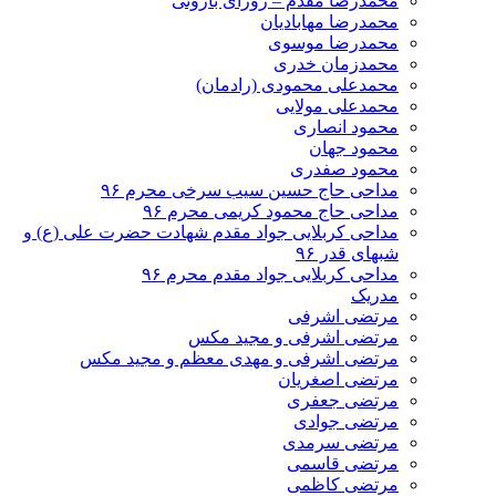
محمدرضا مقدم – روزای بارونی
محمدرضا مهابادیان
محمدرضا موسوی
محمدزمان خدری
محمدعلی محمودی (رادمان)
محمدعلی مولایی
محمود انصاری
محمود جهان
محمود صفدری
مداحی حاج حسین سیب سرخی محرم ۹۶
مداحی حاج محمود کریمی محرم ۹۶
مداحی کربلایی جواد مقدم شهادت حضرت علی (ع) و
شبهای قدر ۹۶
مداحی کربلایی جواد مقدم محرم ۹۶
مدریک
مرتضی اشرفی
مرتضی اشرفی و مجید مکس
مرتضی اشرفی و مهدی معظم و مجید مکس
مرتضی اصغریان
مرتضی جعفری
مرتضی جوادی
مرتضی سرمدی
مرتضی قاسمی
مرتضی کاظمی