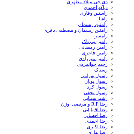
دی جی میلاد مظهری
دیاکو احمدی
راستین وقاری
راشا
رامتین ریسمان
رامتین ریسمان و مصطفی باقری
رامسز
رامین بی باک
رامین رمضانی
رامین فاخری
رامین میرزادی
رحیم جوانمردی
رستاک
رسول بهرامی
رسول پویان
رسول کرد
رسول نجفی
رشید سینایی
رضا R.F و مرتضی اوژن
رضا آقابابایی
رضا احسانی
رضا احمدی
رضا اکبری
رضا بهاری