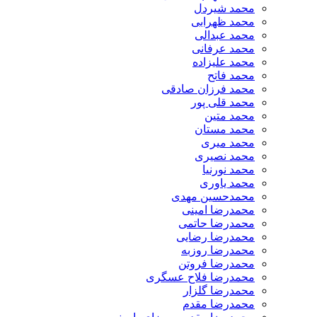
​محمد شیردل
محمد ظهرابی
محمد عبدالی
محمد عرفانی
محمد علیزاده
محمد فاتح
محمد فرزان صادقی
محمد قلی پور
محمد متین
محمد مستان
محمد میری
محمد نصیری
محمد نورنیا
محمد یاوری
محمدحسین مهدی
محمدرضا امینی
محمدرضا حاتمی
محمدرضا رضایی
محمدرضا روزبه
محمدرضا فروتن
محمدرضا فلاح عسگری
محمدرضا گلزار
محمدرضا مقدم