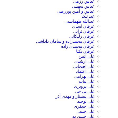
عباس رزمی
عباس سهیلی
عباس و امین پوررضی
عبد نیک
عبدالله طهماسبی‎
عرفان اسدی
عرفان ترابی
عرفان زلیکانی
عرفان محمدزاده و سامان داداشی
عرفان محمدی زاده
عرفان یکتا
علی آتبین
علی ارشدی
علی اصحابی
علی اعتماد
علی بهرامی
علی بیات
علی پرویزی
علی پی جی
علی پیشتاز و مهدی آذر
علی توحید
علی جعفری
علی حبیبی
علی حسن پور