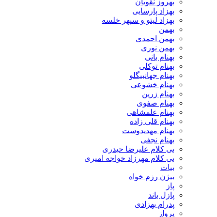
بهروز نقویان
بهزاد پارسایی
بهزاد لیتو و سپهر خلسه
بهمن
بهمن احمدی
بهمن نوری
بهنام بانی
بهنام توکلی
بهنام جهانبیگلو
بهنام خشوعی
بهنام زرین
بهنام صفوی
بهنام علمشاهی
بهنام قلی زاده
بهنام مهدیدوست
بهنام نجفی
بی کلام علیرضا حیدری
بی کلام مهرزاد خواجه امیری
بیات
بیژن رزم خواه
پاز
پازل باند
پدرام بهزادی
پرواز