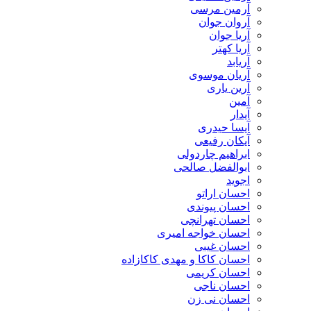
آرمین مرسی
آروان جوان
آریا جوان
آریا کهتر
آریابد
آریان موسوی
آرین یاری
آمین
آیدار
آیسا حیدری
آیکان رفیعی
ابراهیم چاردولی
ابوالفضل صالحی
اجوید
احسان اراتو
احسان پیوندی
احسان تهرانچی
احسان خواجه امیری
احسان غیبی
احسان کاکا و مهدی کاکازاده
احسان کریمی
احسان ناجی
احسان نی زن