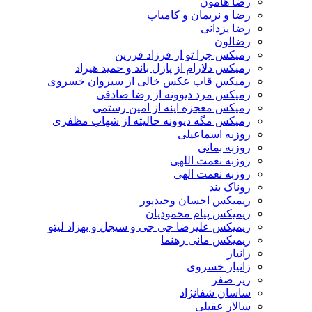
رضا هامون
رضا و نریمان و کامیاب
رضا یزدانی
رضالون
رمیکس چرا تو از فرزاد فرزین
رمیکس دلارام از پازل باند و حمید هیراد
رمیکس قاب عکس خالی از سیروان خسروی
رمیکس مرد دیوونه از رضا صادقی
رمیکس معجزه اینه از امین رستمی
رمیکس مگه دیوونه حالیته از شهاب مظفری
روزبه اسماعیلی
روزبه بمانی
روزبه نعمت اللهی
روزبه نعمت الهی
روناک بند
ریمیکس احسان وحیدپور
ریمیکس پیام محمودیان
ریمیکس علیرضا جی جی و سیجل و بهزاد لیتو
ریمیکس مانی رهنما
زانیار
زانیار خسروی
زیر صفر
ساسان شفانژاد
سالار عقیلی