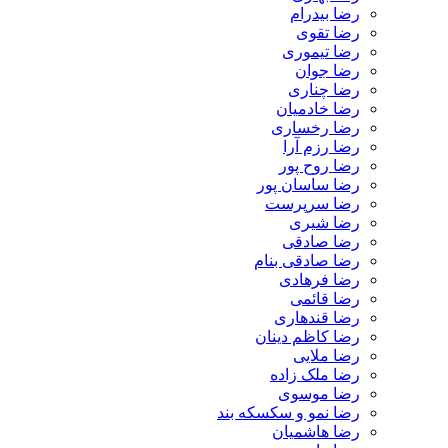
رضا بیدرام
رضا تقوی
رضا تیموری
رضا جوان
رضا چناری
رضا خادمیان
رضا رخساری
رضا رزم آرا
رضا روح پور
رضا ساسان پور
رضا سرپرست
رضا شیری
رضا صادقی
رضا صادقی بنام
رضا فرهادی
رضا قائمی
رضا قندهاری
رضا کاظم دینان
رضا ملایی
رضا ملک زاده
رضا موسوی
رضا نمو و سکسکه بند
رضا هاشمیان