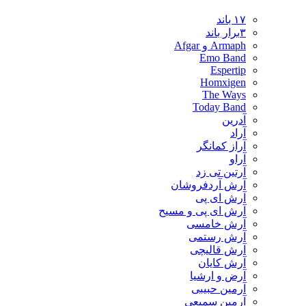
۱۷ باند
۳برار باند
Armaph و Afgar
Emo Band
Espertip
Homxigen
The Ways
Today Band
آدرین
آراد
آراز کمانگر
آراو
آرتین تی زد
آرش آردفروشان
آرش ای پی
آرش ای پی و مسیح
آرش خامسی
آرش رستمی
آرش قالیچی
آرش کایان
​آرض و ارشیا
آرمین حبیبی
آرمین سمیعی