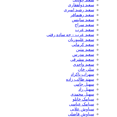
سعید ذولفقاری
سعید رشید امیری
سعید رهنمافر
سعید ساینس
سعید سراج
سعید عرب
سعید عرب – چه ساده رفتی
سعید علیپوریان
سعید کرمانی
سعید متین
سعید مدرس
سعید مشرقی
سعید واحدی
سلی خان
سهراب پاکزاد
سهند طالب زاده
سهیل جامی
سهیل راد
سهیل محمدی
سیامک خانلو
سیامک عباسی
سیاوش علایی
سیاوش فاضلی