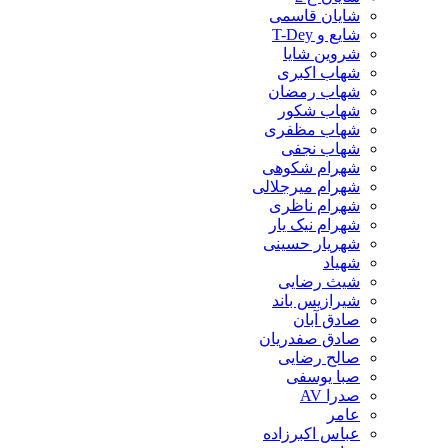
شایان قاسمی
شایع و T-Dey
شروین شایا
شهاب اکبری
شهاب رمضان
شهاب شکور
شهاب مظفری
شهاب نجفی
شهرام شکوهی
شهرام میرجلالی
شهرام ناظری
شهرام نیک یار
شهریار حسینی
شهیاد
شیث رضایی
شیرازیس باند
صادق آبان
صادق صفدریان
صالح رضایی
صبا یوسفی
صدرا AV
عامر
عباس اکبرزاده