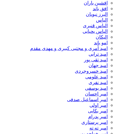
افشین باران
افق باند
البرز نبویان
الیاس
الیاس قنبرى
الیاس یحیایی
الیکان
امو باند
امید آمری و مجتبی کبیری و مهدى مقدم
امید ترابی
امید تقی پور
امید جهان
امید خسروجردی
امید علومی
امید نفری
امید یوسفی
امیر احسان
امیر اسماعیل صدفی
امیر اولی
امیر بکایی
امیر پدرام
امیر پرستاری
امیر ته ته
امیر خواجه پور