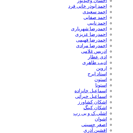
احسان وحیدپور
احمد ابوذر خانی فرد
احمد سعیدی
احمد صفایی
احمد نایبی
احمدرضا شهریاری
احمدرضا عزیزی
احمدرضا فهیمی
احمدرضا مرادی
ادریس غلامی
ادی عطار
ادیب طاهری
اروین
استاد ایرج
استون
استونا
اسماعیل خانزاده
اسماعیل خیراتی
اشکان کشاورز
اشکان کینگ
اشلی.ک و بی رپ
اشوان
اصغر حسینی
افشین آذری