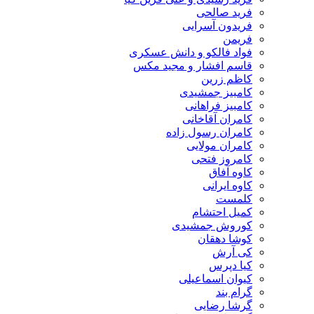
فرید صالحی
فریدون آسرایی
فریمن
فواد فالکو و دانش عسکری
قاسم افشار و مجید مکس
کاظم زرین
کامبیز جمشیدی
کامبیز فراهانی
کامران آقاخانی
کامران رسول زاده
کامران مولایی
کامروز فتحی
کاوه آفاق
کاوه ایرانی
کلمست
کمیل احتشام
کوروش جمشیدی
کوشا دهقان
کی آرش
کیا دپرس
کیوان اسماعیلی
گرام بند
گرشا رضایی