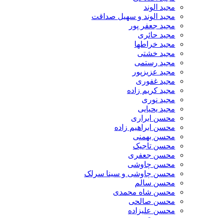
مجید الوند‎
مجید الوند و سهیل صداقت
مجید جعفر پور
مجید حائری
مجید خراطها
مجید خشتی
مجید رستمی
مجید عزیزپور
مجید غفوری
مجید کریم زاده
مجید نوری
مجید یحیایی
محسن ابراری
محسن ابراهیم زاده
محسن بهمنی
محسن تاجیک
محسن جعفری
محسن چاوشی
محسن چاوشی و سینا سرلک
محسن سالم
محسن شاه محمدی
محسن صالحی
محسن علیزاده