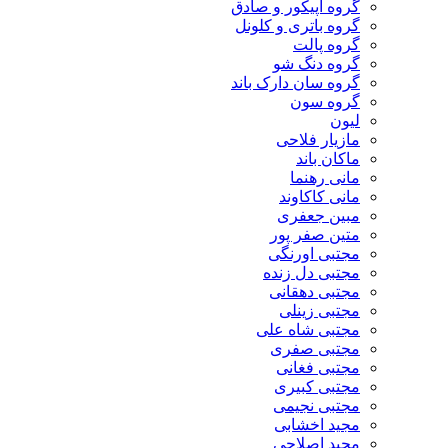
گروه اپیکور و صادق
گروه باتری و کلونل
گروه پالت
گروه دنگ شو
گروه سان دارک باند
گروه سون
لیون
مازیار فلاحی
ماکان باند
مانی رهنما
مانی کاکاوند
مبین جعفری
متین صفر پور
مجتبی اورنگی
مجتبی دل زنده
مجتبی دهقانی
مجتبی زینلی
مجتبی شاه علی
مجتبی صفری
مجتبی فغانی
مجتبی کبیری
مجتبی نجیمی
مجید اخشابی
مجید اصلاحی