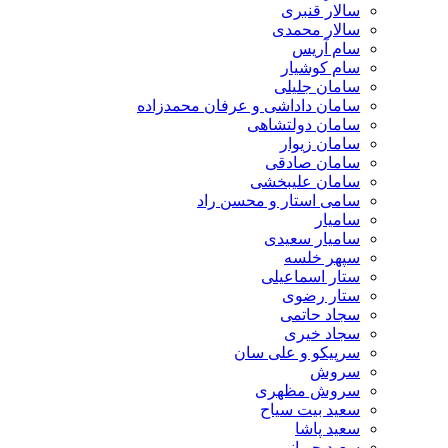
سالار قنبری
سالار محمدی
سام آریس
سام کوشیار
سامان جلیلی
سامان داداشی و عرفان محمدزاده
سامان دولتشاهی
سامان زیوار
سامان صادقی
سامان علیبخشی
سامی استار و محسن راد
سامیار
سامیار سعیدی
سپهر خلسه
ستار اسماعیلی
ستار رضوی
سجاد حاتمی
سجاد خیری
سرپیکو و علی سان
سروش
سروش مظهری
سعید بیت سیاح
سعید پاشا
سعید چوپانی