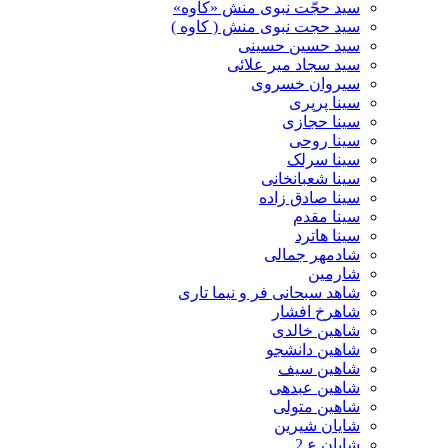
سید حجّت نبوی منش «کاوه»
سید حجت نبوی منش ( کاوه )
سید حسین حسینى
سید سجاد میر علائی
سیروان خسروی
سینا پرپری
سینا حجازی
سینا روحی
سینا سرلک
سینا شعبانخانی
سینا صادق زاده
سینا مقدم
سینا هاترد
شادمهر جمالی
شارمین
شاهد سبحانی فر و نیما تاری
شاهرخ افشار
شاهین خالدی
شاهین دانشجو
شاهین سیف
شاهین عبدهی
شاهین متولی
شایان شیرین
شایان ع 2