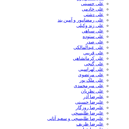
علی حسینی
علی خادمی
علی دشتی
علی رمضانپور و آمین بند
علی زند وکیلی
علی سپاهی
علی ستوده
علی صدر
علی عبدالمالکی
علی قریبی
علی کرمانشاهی
علی گنجی
علی لهراسبی
علی مرتضوی
علی ملک پور
علی میرمحمدی
علی نظریان
علیرضا آذر
علیرضا حسینی
علیرضا روزگار
علیرضا طلیسچی
علیرضا طلیسچی و سعید آتانی
علیرضا ظریف