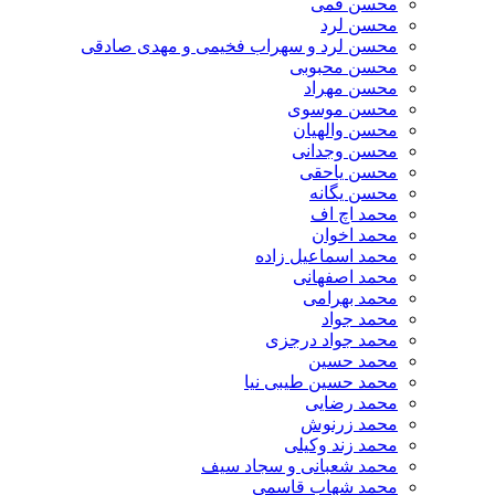
محسن قمی
محسن لرد
محسن لرد و سهراب فخیمی و مهدی صادقی
محسن محبوبی
محسن مهراد
محسن موسوی
محسن والهیان
محسن وجدانی
محسن یاحقی
محسن یگانه
محمد اچ اف
محمد اخوان
محمد اسماعیل زاده
محمد اصفهانی
محمد بهرامی
محمد جواد
محمد جواد درجزی
محمد حسین
محمد حسین طیبی نیا
محمد رضایی
محمد زرنوش
محمد زند وکیلی
محمد شعبانی و سجاد سیف
محمد شهاب قاسمی