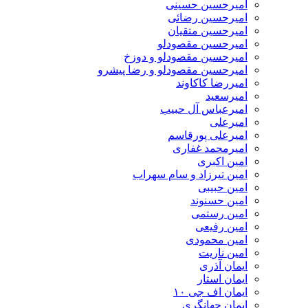
امیرحسین حسینی
امیرحسین رضائی
امیرحسین متقیان
امیرحسین مقصودلو
امیرحسین مقصودلو و دوزخ
امیرحسین مقصودلو و رضا پیشرو
امیررضا کاکاوند
امیرسعید
امیرعباس آل حبیب
امیرعلی
امیرعلی پورقاسم
امیرمحمد غفاری
امین اکبری
امین تیرزاد و سام سهراب
امین حبیبی
امین حسنوند
امین رستمی
امین رفیعی
امین محمودی
امین ناریت
ایمان آذری
ایمان استار
ایمان اف جی ۱۰
ایمان جهانگری