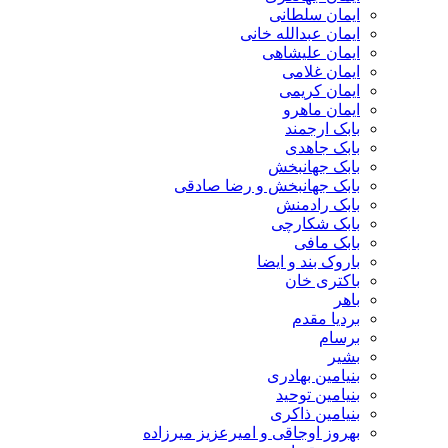
ایمان سلطانی
ایمان عبدالله خانی
ایمان علیشاهی
ایمان غلامی
ایمان کریمی
ایمان ماهرو
بابک ارجمند
بابک جاهدی
بابک جهانبخش
بابک جهانبخش و رضا صادقی
بابک رادمنش
بابک شکارچی
بابک مافی
باروک بند و ایضا
باکتری خان
باهر
بردیا مقدم
برسام
بشیر
بنیامین بهادری
بنیامین توحید
بنیامین ذاکری
بهروز اوجاقی و امیرعزیز میرزاده