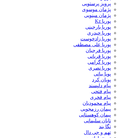
پرویز پرستویی
پژمان موسوی
پژمان مینویی
پوریا Kz
پوریا بارجینی
پوریا حیدری
پوریا زادخوست
پوریا علی مصطفی
پوریا فرجیان
پوریا قربانی
پوریا گرامی
پوریا نصری
پویا بیاتی
پویان کرد
پیام دلپسند
پیام فتحی
پیام فخری
پیام محمودیان
پیمان رزمجویی
پیمان کوهستانی
تابان سلیمانی
تگا بند
تهم و جی دال