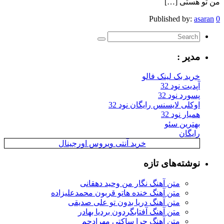
من تو هستی […]
Published by:
asaran
0
مدیر :
خرید بک لینک فالو
آپدیت نود 32
پسورد نود 32
اوکلی لایسنس رایگان نود 32
همیار نود 32
بهترین سئو
رایگان
خرید آنتی ویروس اورجینال
نوشته‌های تازه
متن آهنگ نگار من وحید دهقانی
متن آهنگ خنده هاتو قربون محمدعلیزاده
متن آهنگ دریا بدون تو علی صدیقی
متن آهنگ آفتابگردون بردیا بهادر
متن آهنگ چرا ساکتی مهرادجم