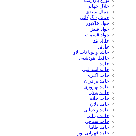
تورج پارازیت
جلال جهانی
جمال سیدی
جمشید گرکانی
جواد خاکپور
جواد فیض
جواد قسمت
چاپار بند
چارتار
حاشا و پویا تات لاو
حافظ آهودشتی
حامد
حامد اسدالهی
حامد اکبری
حامد برادران
حامد بهروزی
حامد پهلان
حامد حاتم
حامد دلان
حامد رحمانی
حامد زمانی
حامد سیاهی
حامد طاها
حامد قهرایی پور