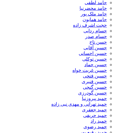
حامد لطفی
حامد محضرنیا
حامد ملک پور
حامد همایون
حجت اشرف زاده
حسام ردایی
حسام صدر
حسن تاج
حسین آقایی
حسین احسانی
حسین توکلی
حسین حماد
حسین غربت خواه
حسین فتحی
حسین قنبری
حسین گنجی
حسین گودرزی
حمید پیروزنیا
حمید تهرانی و مهدی نبی زاده
حمید جعفری
حمید حریفی
حمید راد
حمید رضوی
حمید رفیع پور