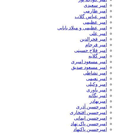
امیر سعیدی
امیر طارمی
امیر عباس گلاب
امیر عظیمی
امیر عظیمی و میلاد بابایی
امیر علی
امیر فخرالدین
امیر فرجام
امیر فلاح حسینی
امیر گلایه
امیر مسعود امیری
امیر مسعود صدیق
امیر نشاطی
امیر نعیمی
امیر وکیلی
امیر یاوری
امیر یگانه
امیربهادر
امیرحسین آذری
امیرحسین افتخاری
امیرحسین ایمانی
امیرحسین پاک نهاد
امیرحسین پاکنهاد