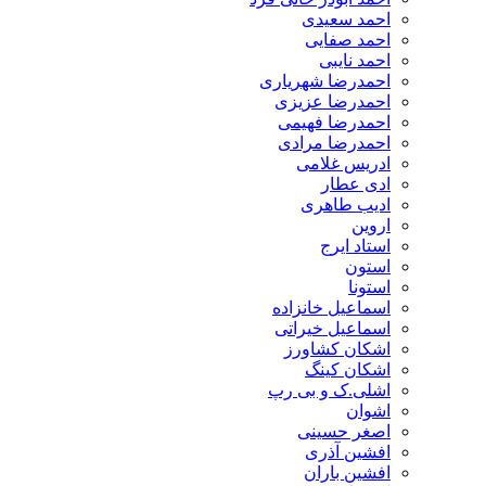
احمد سعیدی
احمد صفایی
احمد نایبی
احمدرضا شهریاری
احمدرضا عزیزی
احمدرضا فهیمی
احمدرضا مرادی
ادریس غلامی
ادی عطار
ادیب طاهری
اروین
استاد ایرج
استون
استونا
اسماعیل خانزاده
اسماعیل خیراتی
اشکان کشاورز
اشکان کینگ
اشلی.ک و بی رپ
اشوان
اصغر حسینی
افشین آذری
افشین باران