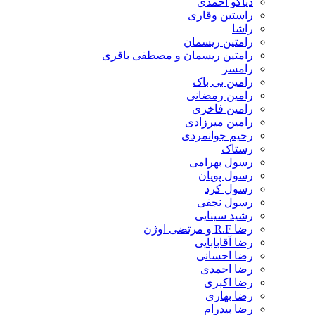
دیاکو احمدی
راستین وقاری
راشا
رامتین ریسمان
رامتین ریسمان و مصطفی باقری
رامسز
رامین بی باک
رامین رمضانی
رامین فاخری
رامین میرزادی
رحیم جوانمردی
رستاک
رسول بهرامی
رسول پویان
رسول کرد
رسول نجفی
رشید سینایی
رضا R.F و مرتضی اوژن
رضا آقابابایی
رضا احسانی
رضا احمدی
رضا اکبری
رضا بهاری
رضا بیدرام