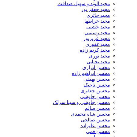
مجید الوند و سهیل صداقت
مجید جعفر پور
مجید حائری
مجید خراطها
مجید خشتی
مجید رستمی
مجید عزیزپور
مجید غفوری
مجید کریم زاده
مجید نوری
مجید یحیایی
محسن ابراری
محسن ابراهیم زاده
محسن بهمنی
محسن تاجیک
محسن جعفری
محسن چاوشی
محسن چاوشی و سینا سرلک
محسن سالم
محسن شاه محمدی
محسن صالحی
محسن علیزاده
محسن قمی