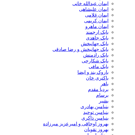
ایمان عبدالله خانی
ایمان علیشاهی
ایمان غلامی
ایمان کریمی
ایمان ماهرو
بابک ارجمند
بابک جاهدی
بابک جهانبخش
بابک جهانبخش و رضا صادقی
بابک رادمنش
بابک شکارچی
بابک مافی
باروک بند و ایضا
باکتری خان
باهر
بردیا مقدم
برسام
بشیر
بنیامین بهادری
بنیامین توحید
بنیامین ذاکری
بهروز اوجاقی و امیرعزیز میرزاده
بهروز نقویان