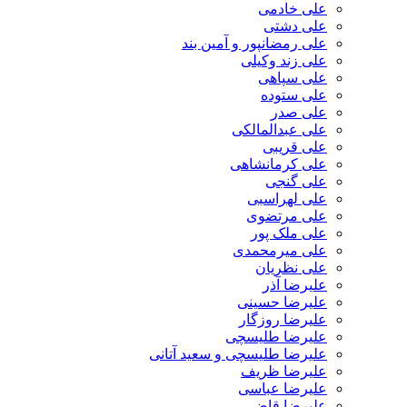
علی خادمی
علی دشتی
علی رمضانپور و آمین بند
علی زند وکیلی
علی سپاهی
علی ستوده
علی صدر
علی عبدالمالکی
علی قریبی
علی کرمانشاهی
علی گنجی
علی لهراسبی
علی مرتضوی
علی ملک پور
علی میرمحمدی
علی نظریان
علیرضا آذر
علیرضا حسینی
علیرضا روزگار
علیرضا طلیسچی
علیرضا طلیسچی و سعید آتانی
علیرضا ظریف
علیرضا عباسی
علیرضا قاضی