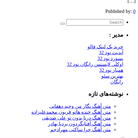
[…]
Published by:
0
مدیر :
خرید بک لینک فالو
آپدیت نود 32
پسورد نود 32
اوکلی لایسنس رایگان نود 32
همیار نود 32
بهترین سئو
رایگان
نوشته‌های تازه
متن آهنگ نگار من وحید دهقانی
متن آهنگ خنده هاتو قربون محمدعلیزاده
متن آهنگ دریا بدون تو علی صدیقی
متن آهنگ آفتابگردون بردیا بهادر
متن آهنگ چرا ساکتی مهرادجم