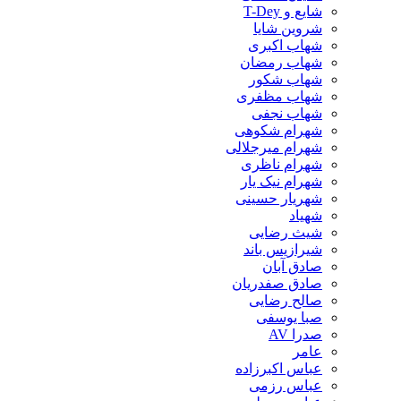
شایع و T-Dey
شروین شایا
شهاب اکبری
شهاب رمضان
شهاب شکور
شهاب مظفری
شهاب نجفی
شهرام شکوهی
شهرام میرجلالی
شهرام ناظری
شهرام نیک یار
شهریار حسینی
شهیاد
شیث رضایی
شیرازیس باند
صادق آبان
صادق صفدریان
صالح رضایی
صبا یوسفی
صدرا AV
عامر
عباس اکبرزاده
عباس رزمی