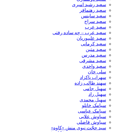
سعید رشید امیری
سعید رهنمافر
سعید ساینس
سعید سراج
سعید عرب
سعید عرب – چه ساده رفتی
سعید علیپوریان
سعید کرمانی
سعید متین
سعید مدرس
سعید مشرقی
سعید واحدی
سلی خان
سهراب پاکزاد
سهند طالب زاده
سهیل جامی
سهیل راد
سهیل محمدی
سیامک خانلو
سیامک عباسی
سیاوش علایی
سیاوش فاضلی
سید حجّت نبوی منش «کاوه»