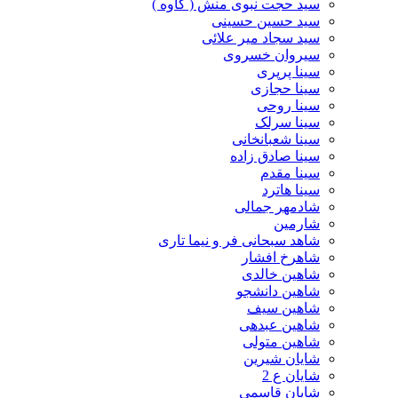
سید حجت نبوی منش ( کاوه )
سید حسین حسینى
سید سجاد میر علائی
سیروان خسروی
سینا پرپری
سینا حجازی
سینا روحی
سینا سرلک
سینا شعبانخانی
سینا صادق زاده
سینا مقدم
سینا هاترد
شادمهر جمالی
شارمین
شاهد سبحانی فر و نیما تاری
شاهرخ افشار
شاهین خالدی
شاهین دانشجو
شاهین سیف
شاهین عبدهی
شاهین متولی
شایان شیرین
شایان ع 2
شایان قاسمی