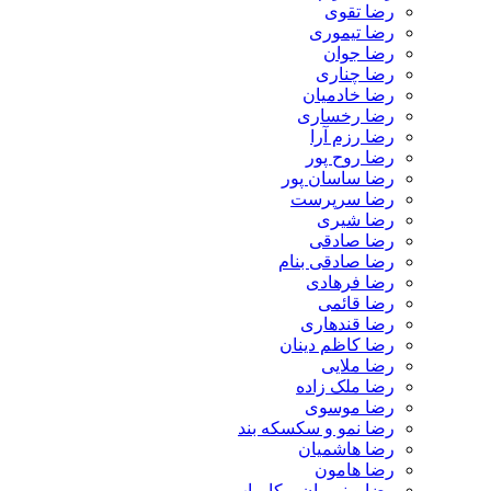
رضا تقوی
رضا تیموری
رضا جوان
رضا چناری
رضا خادمیان
رضا رخساری
رضا رزم آرا
رضا روح پور
رضا ساسان پور
رضا سرپرست
رضا شیری
رضا صادقی
رضا صادقی بنام
رضا فرهادی
رضا قائمی
رضا قندهاری
رضا کاظم دینان
رضا ملایی
رضا ملک زاده
رضا موسوی
رضا نمو و سکسکه بند
رضا هاشمیان
رضا هامون
رضا و نریمان و کامیاب