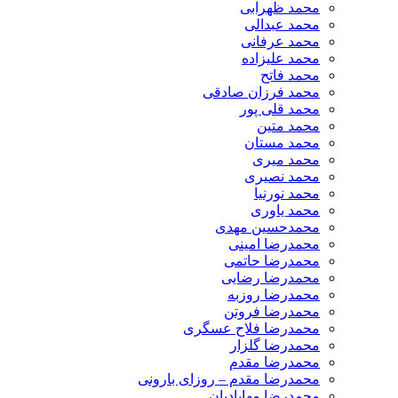
محمد ظهرابی
محمد عبدالی
محمد عرفانی
محمد علیزاده
محمد فاتح
محمد فرزان صادقی
محمد قلی پور
محمد متین
محمد مستان
محمد میری
محمد نصیری
محمد نورنیا
محمد یاوری
محمدحسین مهدی
محمدرضا امینی
محمدرضا حاتمی
محمدرضا رضایی
محمدرضا روزبه
محمدرضا فروتن
محمدرضا فلاح عسگری
محمدرضا گلزار
محمدرضا مقدم
محمدرضا مقدم – روزای بارونی
محمدرضا مهابادیان