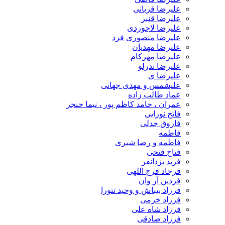
علیرضا قربانی
علیرضا قنبر
علیرضا لاجوردی
علیرضا منصوری فرد
علیرضا مهدیان
علیرضا مهرکام
علیرضا ندرلو
علیرضا ی
علیشمس و مهدی جهانی
عماد طالب زاده
عمران ، حامد کاظم پور ، نیما حنجر
فاتح نورایی
فاروق جدلی
فاطمه
فاطمه و رضا شیری
فتاح فتحی
فربد یزدانفر
فرجاد فرج اللهی
فردین آر وان
فرزاد بیباش و وحید تتورا
فرزاد خرمی
فرزاد شاه علی
فرزاد صادقی