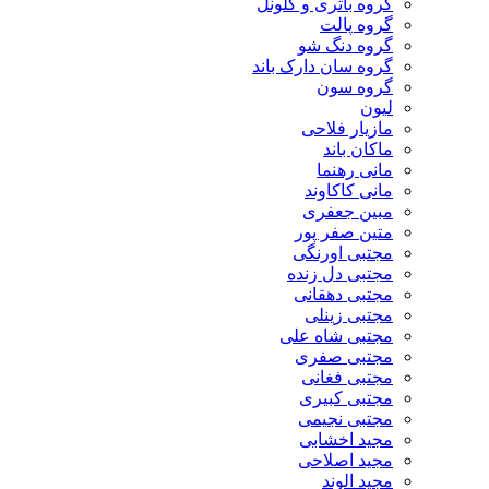
گروه باتری و کلونل
گروه پالت
گروه دنگ شو
گروه سان دارک باند
گروه سون
لیون
مازیار فلاحی
ماکان باند
مانی رهنما
مانی کاکاوند
مبین جعفری
متین صفر پور
مجتبی اورنگی
مجتبی دل زنده
مجتبی دهقانی
مجتبی زینلی
مجتبی شاه علی
مجتبی صفری
مجتبی فغانی
مجتبی کبیری
مجتبی نجیمی
مجید اخشابی
مجید اصلاحی
مجید الوند‎