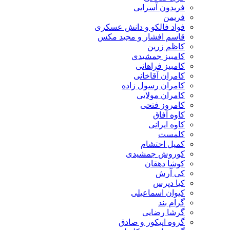
فریدون آسرایی
فریمن
فواد فالکو و دانش عسکری
قاسم افشار و مجید مکس
کاظم زرین
کامبیز جمشیدی
کامبیز فراهانی
کامران آقاخانی
کامران رسول زاده
کامران مولایی
کامروز فتحی
کاوه آفاق
کاوه ایرانی
کلمست
کمیل احتشام
کوروش جمشیدی
کوشا دهقان
کی آرش
کیا دپرس
کیوان اسماعیلی
گرام بند
گرشا رضایی
گروه اپیکور و صادق