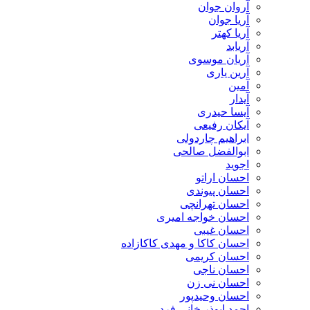
آروان جوان
آریا جوان
آریا کهتر
آریابد
آریان موسوی
آرین یاری
آمین
آیدار
آیسا حیدری
آیکان رفیعی
ابراهیم چاردولی
ابوالفضل صالحی
اجوید
احسان اراتو
احسان پیوندی
احسان تهرانچی
احسان خواجه امیری
احسان غیبی
احسان کاکا و مهدی کاکازاده
احسان کریمی
احسان ناجی
احسان نی زن
احسان وحیدپور
احمد ابوذر خانی فرد