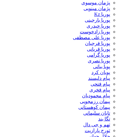
پژمان موسوی
پژمان مینویی
پوریا Kz
پوریا بارجینی
پوریا حیدری
پوریا زادخوست
پوریا علی مصطفی
پوریا فرجیان
پوریا قربانی
پوریا گرامی
پوریا نصری
پویا بیاتی
پویان کرد
پیام دلپسند
پیام فتحی
پیام فخری
پیام محمودیان
پیمان رزمجویی
پیمان کوهستانی
تابان سلیمانی
تگا بند
تهم و جی دال
تورج پارازیت
جلال جهانی