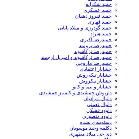
حمید شکرانه
حمید عسکری
حمید فیروز دهقان
حمید قهاری
حمید گودرزی و میلاد بابایی
حمید هیراد
حمیدرضا اکبری
حمیدرضا برومند
حمیدرضا ترکاشوند
حمیدرضا ترکاشوند و امیریل ارجمند
حمیدرضا مازوچی
خشایار اعتمادی
خشایار نیک روش
خشایار نیکروش
خشایار و نیما و کانو
داریوش جمشیدی و کامبیز جمشیدی
دانیال مرادیان
دانیال نعمتی
داوود فشکی
داوود منصوری
دسته‌بندی نشده
دکلمه وحید موسویان
دی جی میلاد مظهری