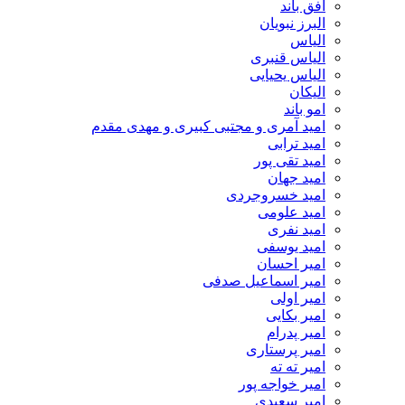
افق باند
البرز نبویان
الیاس
الیاس قنبرى
الیاس یحیایی
الیکان
امو باند
امید آمری و مجتبی کبیری و مهدى مقدم
امید ترابی
امید تقی پور
امید جهان
امید خسروجردی
امید علومی
امید نفری
امید یوسفی
امیر احسان
امیر اسماعیل صدفی
امیر اولی
امیر بکایی
امیر پدرام
امیر پرستاری
امیر ته ته
امیر خواجه پور
امیر سعیدی