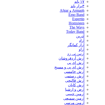
۱۷ باند
۳برار باند
Armaph و Afgar
Emo Band
Espertip
Homxigen
The Ways
Today Band
آدرین
آراد
آراز کمانگر
آراو
آرتین تی زد
آرش آردفروشان
آرش ای پی
آرش ای پی و مسیح
آرش خامسی
آرش رستمی
آرش قالیچی
آرش کایان
​آرض و ارشیا
آرمین حبیبی
آرمین سمیعی
آرمین مرسی