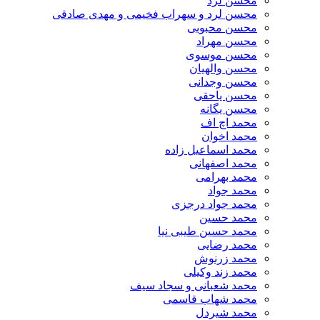
محسن لرد
محسن لرد و سهراب فخیمی و مهدی صادقی
محسن محبوبی
محسن مهراد
محسن موسوی
محسن والهیان
محسن وجدانی
محسن یاحقی
محسن یگانه
محمد اچ اف
محمد اخوان
محمد اسماعیل زاده
محمد اصفهانی
محمد بهرامی
محمد جواد
محمد جواد درجزی
محمد حسین
محمد حسین طیبی نیا
محمد رضایی
محمد زرنوش
محمد زند وکیلی
محمد شعبانی و سجاد سیف
محمد شهاب قاسمی
​محمد شیردل