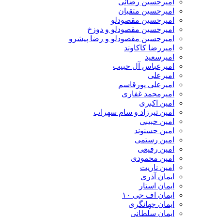
امیرحسین رضائی
امیرحسین متقیان
امیرحسین مقصودلو
امیرحسین مقصودلو و دوزخ
امیرحسین مقصودلو و رضا پیشرو
امیررضا کاکاوند
امیرسعید
امیرعباس آل حبیب
امیرعلی
امیرعلی پورقاسم
امیرمحمد غفاری
امین اکبری
امین تیرزاد و سام سهراب
امین حبیبی
امین حسنوند
امین رستمی
امین رفیعی
امین محمودی
امین ناریت
ایمان آذری
ایمان استار
ایمان اف جی ۱۰
ایمان جهانگری
ایمان سلطانی