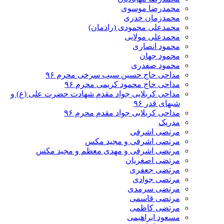
محمدرضا موسوی
محمدزمان خدری
محمدعلی محمودی (رادمان)
محمدعلی مولایی
محمود انصاری
محمود جهان
محمود صفدری
مداحی حاج حسین سیب سرخی محرم ۹۶
مداحی حاج محمود کریمی محرم ۹۶
مداحی کربلایی جواد مقدم شهادت حضرت علی (ع) و
شبهای قدر ۹۶
مداحی کربلایی جواد مقدم محرم ۹۶
مدریک
مرتضی اشرفی
مرتضی اشرفی و مجید مکس
مرتضی اشرفی و مهدی معظم و مجید مکس
مرتضی اصغریان
مرتضی جعفری
مرتضی جوادی
مرتضی سرمدی
مرتضی قاسمی
مرتضی کاظمی
مسعود ابراهیمی