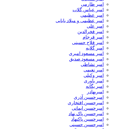
امیر طارمی
امیر عباس گلاب
امیر عظیمی
امیر عظیمی و میلاد بابایی
امیر علی
امیر فخرالدین
امیر فرجام
امیر فلاح حسینی
امیر گلایه
امیر مسعود امیری
امیر مسعود صدیق
امیر نشاطی
امیر نعیمی
امیر وکیلی
امیر یاوری
امیر یگانه
امیربهادر
امیرحسین آذری
امیرحسین افتخاری
امیرحسین ایمانی
امیرحسین پاک نهاد
امیرحسین پاکنهاد
امیرحسین حسینی