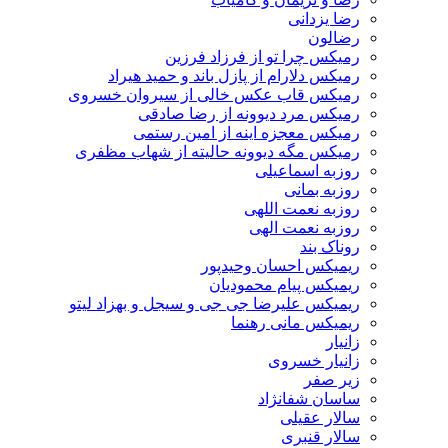
رضا یزدانی
رضالون
رمیکس چرا تو از فرزاد فرزین
رمیکس دلارام از پازل باند و حمید هیراد
رمیکس قاب عکس خالی از سیروان خسروی
رمیکس مرد دیوونه از رضا صادقی
رمیکس معجزه اینه از امین رستمی
رمیکس مگه دیوونه حالیته از شهاب مظفری
روزبه اسماعیلی
روزبه بمانی
روزبه نعمت اللهی
روزبه نعمت الهی
روناک بند
ریمیکس احسان وحیدپور
ریمیکس پیام محمودیان
ریمیکس علیرضا جی جی و سیجل و بهزاد لیتو
ریمیکس مانی رهنما
زانیار
زانیار خسروی
زیر صفر
ساسان شفانژاد
سالار عقیلی
سالار قنبری