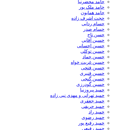
حامد محضرنیا
حامد ملک پور
حامد همایون
حجت اشرف زاده
حسام ردایی
حسام صدر
حسن تاج
حسین آقایی
حسین احسانی
حسین توکلی
حسین حماد
حسین غربت خواه
حسین فتحی
حسین قنبری
حسین گنجی
حسین گودرزی
حمید پیروزنیا
حمید تهرانی و مهدی نبی زاده
حمید جعفری
حمید حریفی
حمید راد
حمید رضوی
حمید رفیع پور
حمید رفیعی