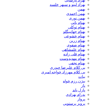
بهزاد پارسایی
بهزاد لیتو و سپهر خلسه
بهمن
بهمن احمدی
بهمن نوری
بهنام بانی
بهنام توکلی
بهنام جهانبیگلو
بهنام خشوعی
بهنام زرین
بهنام صفوی
بهنام علمشاهی
بهنام قلی زاده
بهنام مهدیدوست
بهنام نجفی
بی کلام علیرضا حیدری
بی کلام مهرزاد خواجه امیری
بیات
بیژن رزم خواه
پاز
پازل باند
پدرام بهزادی
پرواز
پرویز پرستویی