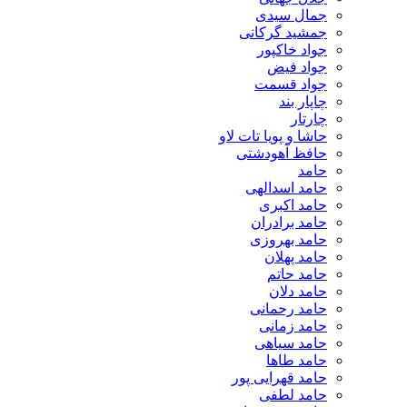
جمال سیدی
جمشید گرکانی
جواد خاکپور
جواد فیض
جواد قسمت
چاپار بند
چارتار
حاشا و پویا تات لاو
حافظ آهودشتی
حامد
حامد اسدالهی
حامد اکبری
حامد برادران
حامد بهروزی
حامد پهلان
حامد حاتم
حامد دلان
حامد رحمانی
حامد زمانی
حامد سیاهی
حامد طاها
حامد قهرایی پور
حامد لطفی