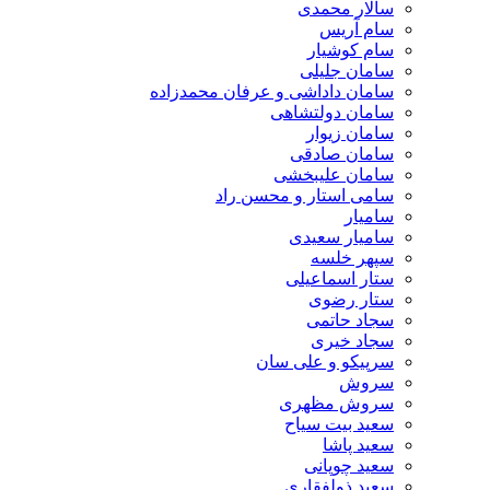
سالار محمدی
سام آریس
سام کوشیار
سامان جلیلی
سامان داداشی و عرفان محمدزاده
سامان دولتشاهی
سامان زیوار
سامان صادقی
سامان علیبخشی
سامی استار و محسن راد
سامیار
سامیار سعیدی
سپهر خلسه
ستار اسماعیلی
ستار رضوی
سجاد حاتمی
سجاد خیری
سرپیکو و علی سان
سروش
سروش مظهری
سعید بیت سیاح
سعید پاشا
سعید چوپانی
سعید ذولفقاری