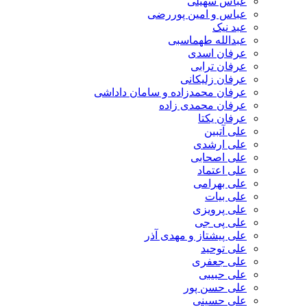
عباس سهیلی
عباس و امین پوررضی
عبد نیک
عبدالله طهماسبی‎
عرفان اسدی
عرفان ترابی
عرفان زلیکانی
عرفان محمدزاده و سامان داداشی
عرفان محمدی زاده
عرفان یکتا
علی آتبین
علی ارشدی
علی اصحابی
علی اعتماد
علی بهرامی
علی بیات
علی پرویزی
علی پی جی
علی پیشتاز و مهدی آذر
علی توحید
علی جعفری
علی حبیبی
علی حسن پور
علی حسینی