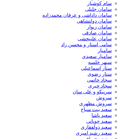
سام کوشیار
سامان جلیلی
سامان داداشی و عرفان محمدزاده
سامان دولتشاهی
سامان زیوار
سامان صادقی
سامان علیبخشی
سامی استار و محسن راد
سامیار
سامیار سعیدی
سپهر خلسه
ستار اسماعیلی
ستار رضوی
سجاد حاتمی
سجاد خیری
سرپیکو و علی سان
سروش
سروش مظهری
سعید بیت سیاح
سعید پاشا
سعید چوپانی
سعید ذولفقاری
سعید رشید امیری
سعید رهنمافر