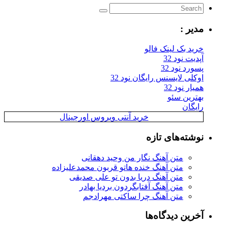
مدیر :
خرید بک لینک فالو
آپدیت نود 32
پسورد نود 32
اوکلی لایسنس رایگان نود 32
همیار نود 32
بهترین سئو
رایگان
خرید آنتی ویروس اورجینال
نوشته‌های تازه
متن آهنگ نگار من وحید دهقانی
متن آهنگ خنده هاتو قربون محمدعلیزاده
متن آهنگ دریا بدون تو علی صدیقی
متن آهنگ آفتابگردون بردیا بهادر
متن آهنگ چرا ساکتی مهرادجم
آخرین دیدگاه‌ها