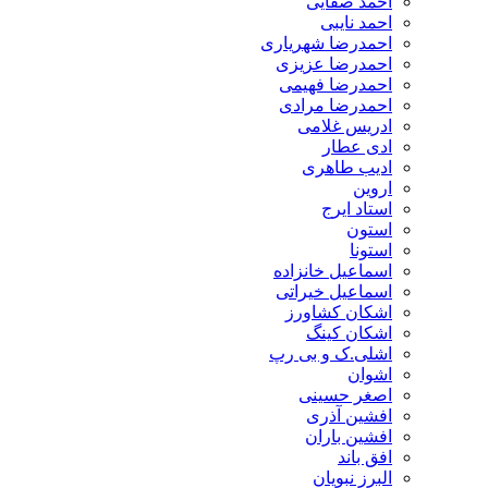
احمد صفایی
احمد نایبی
احمدرضا شهریاری
احمدرضا عزیزی
احمدرضا فهیمی
احمدرضا مرادی
ادریس غلامی
ادی عطار
ادیب طاهری
اروین
استاد ایرج
استون
استونا
اسماعیل خانزاده
اسماعیل خیراتی
اشکان کشاورز
اشکان کینگ
اشلی.ک و بی رپ
اشوان
اصغر حسینی
افشین آذری
افشین باران
افق باند
البرز نبویان