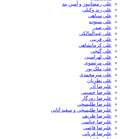
علی رمضانپور و آمین بند
علی زند وکیلی
علی سپاهی
علی ستوده
علی صدر
علی عبدالمالکی
علی قریبی
علی کرمانشاهی
علی گنجی
علی لهراسبی
علی مرتضوی
علی ملک پور
علی میرمحمدی
علی نظریان
علیرضا آذر
علیرضا حسینی
علیرضا روزگار
علیرضا طلیسچی
علیرضا طلیسچی و سعید آتانی
علیرضا ظریف
علیرضا عباسی
علیرضا قاضی
علیرضا قربانی