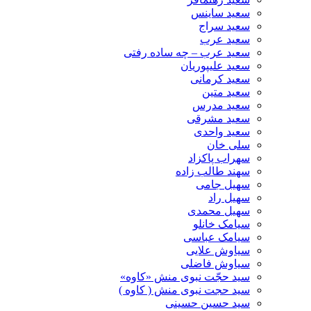
سعید ساینس
سعید سراج
سعید عرب
سعید عرب – چه ساده رفتی
سعید علیپوریان
سعید کرمانی
سعید متین
سعید مدرس
سعید مشرقی
سعید واحدی
سلی خان
سهراب پاکزاد
سهند طالب زاده
سهیل جامی
سهیل راد
سهیل محمدی
سیامک خانلو
سیامک عباسی
سیاوش علایی
سیاوش فاضلی
سید حجّت نبوی منش «کاوه»
سید حجت نبوی منش ( کاوه )
سید حسین حسینى