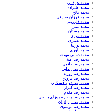
محمد عرفانی
محمد علیزاده
محمد فاتح
محمد فرزان صادقی
محمد قلی پور
محمد متین
محمد مستان
محمد میری
محمد نصیری
محمد نورنیا
محمد یاوری
محمدحسین مهدی
محمدرضا امینی
محمدرضا حاتمی
محمدرضا رضایی
محمدرضا روزبه
محمدرضا فروتن
محمدرضا فلاح عسگری
محمدرضا گلزار
محمدرضا مقدم
محمدرضا مقدم – روزای بارونی
محمدرضا مهابادیان
محمدرضا موسوی