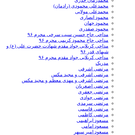
محمدزمان خدری
محمدعلی محمودی (رادمان)
محمدعلی مولایی
محمود انصاری
محمود جهان
محمود صفدری
مداحی حاج حسین سیب سرخی محرم ۹۶
مداحی حاج محمود کریمی محرم ۹۶
مداحی کربلایی جواد مقدم شهادت حضرت علی (ع) و
شبهای قدر ۹۶
مداحی کربلایی جواد مقدم محرم ۹۶
مدریک
مرتضی اشرفی
مرتضی اشرفی و مجید مکس
مرتضی اشرفی و مهدی معظم و مجید مکس
مرتضی اصغریان
مرتضی جعفری
مرتضی جوادی
مرتضی سرمدی
مرتضی قاسمی
مرتضی کاظمی
مسعود ابراهیمی
مسعود امامی
مسعود امیر سپهر