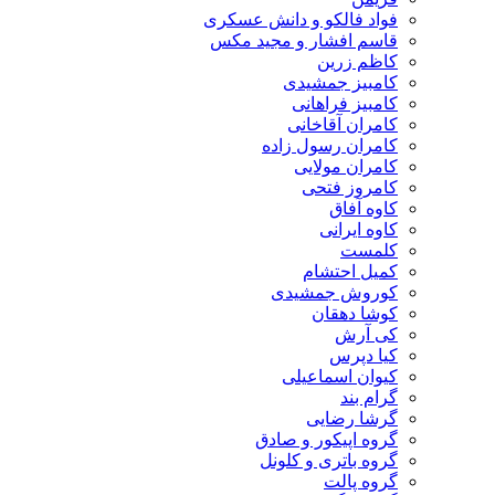
فواد فالکو و دانش عسکری
قاسم افشار و مجید مکس
کاظم زرین
کامبیز جمشیدی
کامبیز فراهانی
کامران آقاخانی
کامران رسول زاده
کامران مولایی
کامروز فتحی
کاوه آفاق
کاوه ایرانی
کلمست
کمیل احتشام
کوروش جمشیدی
کوشا دهقان
کی آرش
کیا دپرس
کیوان اسماعیلی
گرام بند
گرشا رضایی
گروه اپیکور و صادق
گروه باتری و کلونل
گروه پالت