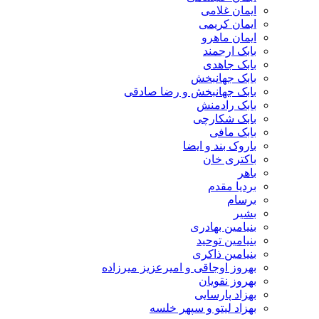
ایمان غلامی
ایمان کریمی
ایمان ماهرو
بابک ارجمند
بابک جاهدی
بابک جهانبخش
بابک جهانبخش و رضا صادقی
بابک رادمنش
بابک شکارچی
بابک مافی
باروک بند و ایضا
باکتری خان
باهر
بردیا مقدم
برسام
بشیر
بنیامین بهادری
بنیامین توحید
بنیامین ذاکری
بهروز اوجاقی و امیرعزیز میرزاده
بهروز نقویان
بهزاد پارسایی
بهزاد لیتو و سپهر خلسه