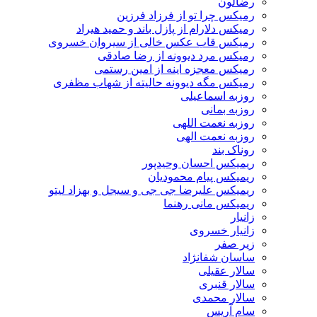
رضالون
رمیکس چرا تو از فرزاد فرزین
رمیکس دلارام از پازل باند و حمید هیراد
رمیکس قاب عکس خالی از سیروان خسروی
رمیکس مرد دیوونه از رضا صادقی
رمیکس معجزه اینه از امین رستمی
رمیکس مگه دیوونه حالیته از شهاب مظفری
روزبه اسماعیلی
روزبه بمانی
روزبه نعمت اللهی
روزبه نعمت الهی
روناک بند
ریمیکس احسان وحیدپور
ریمیکس پیام محمودیان
ریمیکس علیرضا جی جی و سیجل و بهزاد لیتو
ریمیکس مانی رهنما
زانیار
زانیار خسروی
زیر صفر
ساسان شفانژاد
سالار عقیلی
سالار قنبری
سالار محمدی
سام آریس