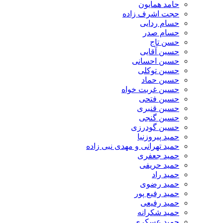
حامد همایون
حجت اشرف زاده
حسام ردایی
حسام صدر
حسن تاج
حسین آقایی
حسین احسانی
حسین توکلی
حسین حماد
حسین غربت خواه
حسین فتحی
حسین قنبری
حسین گنجی
حسین گودرزی
حمید پیروزنیا
حمید تهرانی و مهدی نبی زاده
حمید جعفری
حمید حریفی
حمید راد
حمید رضوی
حمید رفیع پور
حمید رفیعی
حمید شکرانه
حمید عسکری