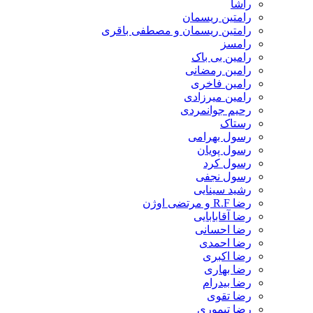
راشا
رامتین ریسمان
رامتین ریسمان و مصطفی باقری
رامسز
رامین بی باک
رامین رمضانی
رامین فاخری
رامین میرزادی
رحیم جوانمردی
رستاک
رسول بهرامی
رسول پویان
رسول کرد
رسول نجفی
رشید سینایی
رضا R.F و مرتضی اوژن
رضا آقابابایی
رضا احسانی
رضا احمدی
رضا اکبری
رضا بهاری
رضا بیدرام
رضا تقوی
رضا تیموری