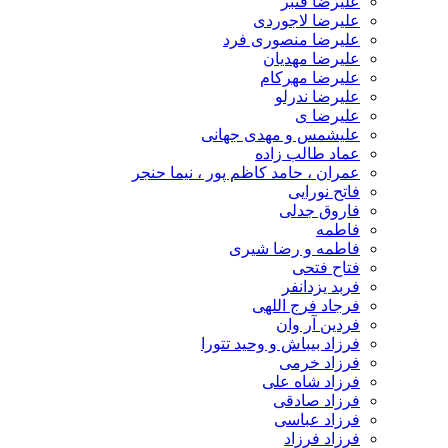
علیرضا قنبر
علیرضا لاجوردی
علیرضا منصوری فرد
علیرضا مهدیان
علیرضا مهرکام
علیرضا ندرلو
علیرضا ی
علیشمس و مهدی جهانی
عماد طالب زاده
عمران ، حامد کاظم پور ، نیما حنجر
فاتح نورایی
فاروق جدلی
فاطمه
فاطمه و رضا شیری
فتاح فتحی
فربد یزدانفر
فرجاد فرج اللهی
فردین آر وان
فرزاد بیباش و وحید تتورا
فرزاد خرمی
فرزاد شاه علی
فرزاد صادقی
فرزاد عباسی
فرزاد فرزاد