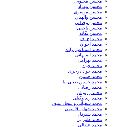
محسن محبوبی
محسن مهراد
محسن موسوی
محسن والهیان
محسن وجدانی
محسن یاحقی
محسن یگانه
محمد اچ اف
محمد اخوان
محمد اسماعیل زاده
محمد اصفهانی
محمد بهرامی
محمد جواد
محمد جواد درجزی
محمد حسین
محمد حسین طیبی نیا
محمد رضایی
محمد زرنوش
محمد زند وکیلی
محمد شعبانی و سجاد سیف
محمد شهاب قاسمی
​محمد شیردل
محمد ظهرابی
محمد عبدالی