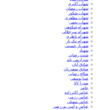
شهاب اکبری
شهاب رمضان
شهاب شکور
شهاب مظفری
شهاب نجفی
شهرام شکوهی
شهرام میرجلالی
شهرام ناظری
شهرام نیک یار
شهریار حسینی
شهیاد
شیث رضایی
شیرازیس باند
صادق آبان
صادق صفدریان
صالح رضایی
صبا یوسفی
صدرا AV
عامر
عباس اکبرزاده
عباس رزمی
عباس سهیلی
عباس و امین پوررضی