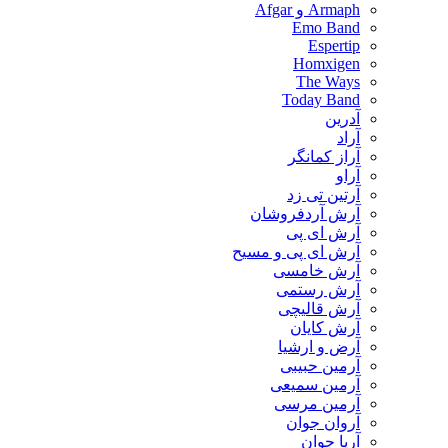
Armaph و Afgar
Emo Band
Espertip
Homxigen
The Ways
Today Band
آدرین
آراد
آراز کمانگر
آراو
آرتین تی زد
آرش آردفروشان
آرش ای پی
آرش ای پی و مسیح
آرش خامسی
آرش رستمی
آرش قالیچی
آرش کایان
​آرض و ارشیا
آرمین حبیبی
آرمین سمیعی
آرمین مرسی
آروان جوان
آریا جوان