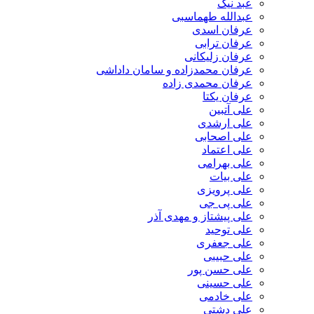
عبد نیک
عبدالله طهماسبی‎
عرفان اسدی
عرفان ترابی
عرفان زلیکانی
عرفان محمدزاده و سامان داداشی
عرفان محمدی زاده
عرفان یکتا
علی آتبین
علی ارشدی
علی اصحابی
علی اعتماد
علی بهرامی
علی بیات
علی پرویزی
علی پی جی
علی پیشتاز و مهدی آذر
علی توحید
علی جعفری
علی حبیبی
علی حسن پور
علی حسینی
علی خادمی
علی دشتی