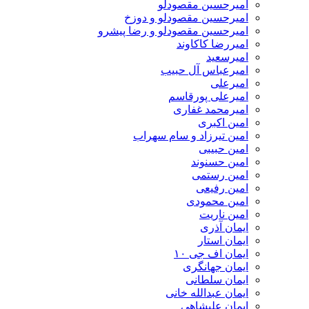
امیرحسین مقصودلو
امیرحسین مقصودلو و دوزخ
امیرحسین مقصودلو و رضا پیشرو
امیررضا کاکاوند
امیرسعید
امیرعباس آل حبیب
امیرعلی
امیرعلی پورقاسم
امیرمحمد غفاری
امین اکبری
امین تیرزاد و سام سهراب
امین حبیبی
امین حسنوند
امین رستمی
امین رفیعی
امین محمودی
امین ناریت
ایمان آذری
ایمان استار
ایمان اف جی ۱۰
ایمان جهانگری
ایمان سلطانی
ایمان عبدالله خانی
ایمان علیشاهی