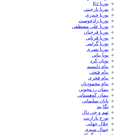
پوریا Kz
پوریا بارجینی
پوریا حیدری
پوریا زادخوست
پوریا علی مصطفی
پوریا فرجیان
پوریا قربانی
پوریا گرامی
پوریا نصری
پویا بیاتی
پویان کرد
پیام دلپسند
پیام فتحی
پیام فخری
پیام محمودیان
پیمان رزمجویی
پیمان کوهستانی
تابان سلیمانی
تگا بند
تهم و جی دال
تورج پارازیت
جلال جهانی
جمال سیدی