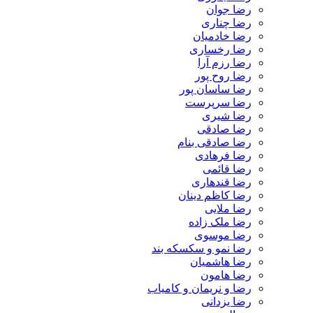
رضا جوان
رضا چناری
رضا خادمیان
رضا رخساری
رضا رزم آرا
رضا روح پور
رضا ساسان پور
رضا سرپرست
رضا شیری
رضا صادقی
رضا صادقی بنام
رضا فرهادی
رضا قائمی
رضا قندهاری
رضا کاظم دینان
رضا ملایی
رضا ملک زاده
رضا موسوی
رضا نمو و سکسکه بند
رضا هاشمیان
رضا هامون
رضا و نریمان و کامیاب
رضا یزدانی