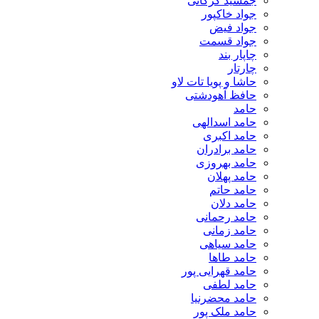
جمشید گرکانی
جواد خاکپور
جواد فیض
جواد قسمت
چاپار بند
چارتار
حاشا و پویا تات لاو
حافظ آهودشتی
حامد
حامد اسدالهی
حامد اکبری
حامد برادران
حامد بهروزی
حامد پهلان
حامد حاتم
حامد دلان
حامد رحمانی
حامد زمانی
حامد سیاهی
حامد طاها
حامد قهرایی پور
حامد لطفی
حامد محضرنیا
حامد ملک پور