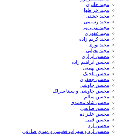
مجید حائری
مجید خراطها
مجید خشتی
مجید رستمی
مجید عزیزپور
مجید غفوری
مجید کریم زاده
مجید نوری
مجید یحیایی
محسن ابراری
محسن ابراهیم زاده
محسن بهمنی
محسن تاجیک
محسن جعفری
محسن چاوشی
محسن چاوشی و سینا سرلک
محسن سالم
محسن شاه محمدی
محسن صالحی
محسن علیزاده
محسن قمی
محسن لرد
محسن لرد و سهراب فخیمی و مهدی صادقی