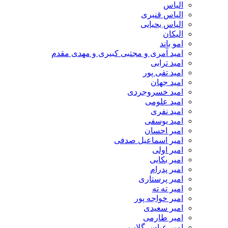
الیاس
الیاس قنبرى
الیاس یحیایی
الیکان
امو باند
امید آمری و مجتبی کبیری و مهدى مقدم
امید ترابی
امید تقی پور
امید جهان
امید خسروجردی
امید علومی
امید نفری
امید یوسفی
امیر احسان
امیر اسماعیل صدفی
امیر اولی
امیر بکایی
امیر پدرام
امیر پرستاری
امیر ته ته
امیر خواجه پور
امیر سعیدی
امیر طارمی
امیر عباس گلاب