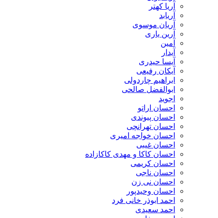
آریا کهتر
آریابد
آریان موسوی
آرین یاری
آمین
آیدار
آیسا حیدری
آیکان رفیعی
ابراهیم چاردولی
ابوالفضل صالحی
اجوید
احسان اراتو
احسان پیوندی
احسان تهرانچی
احسان خواجه امیری
احسان غیبی
احسان کاکا و مهدی کاکازاده
احسان کریمی
احسان ناجی
احسان نی زن
احسان وحیدپور
احمد ابوذر خانی فرد
احمد سعیدی