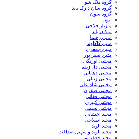
گروه دنگ شو
گروه سان دارک باند
گروه سون
لیون
مازیار فلاحی
ماکان باند
مانی رهنما
مانی کاکاوند
مبین جعفری
متین صفر پور
مجتبی اورنگی
مجتبی دل زنده
مجتبی دهقانی
مجتبی زینلی
مجتبی شاه علی
مجتبی صفری
مجتبی فغانی
مجتبی کبیری
مجتبی نجیمی
مجید اخشابی
مجید اصلاحی
مجید الوند‎
مجید الوند و سهیل صداقت
مجید جعفر پور