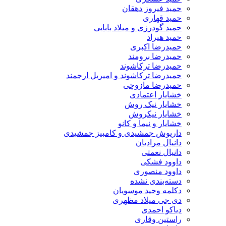
حمید فیروز دهقان
حمید قهاری
حمید گودرزی و میلاد بابایی
حمید هیراد
حمیدرضا اکبری
حمیدرضا برومند
حمیدرضا ترکاشوند
حمیدرضا ترکاشوند و امیریل ارجمند
حمیدرضا مازوچی
خشایار اعتمادی
خشایار نیک روش
خشایار نیکروش
خشایار و نیما و کانو
داریوش جمشیدی و کامبیز جمشیدی
دانیال مرادیان
دانیال نعمتی
داوود فشکی
داوود منصوری
دسته‌بندی نشده
دکلمه وحید موسویان
دی جی میلاد مظهری
دیاکو احمدی
راستین وقاری