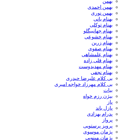
بهمن
بهمن احمدی
بهمن نوری
بهنام بانی
بهنام توکلی
بهنام جهانبیگلو
بهنام خشوعی
بهنام زرین
بهنام صفوی
بهنام علمشاهی
بهنام قلی زاده
بهنام مهدیدوست
بهنام نجفی
بی کلام علیرضا حیدری
بی کلام مهرزاد خواجه امیری
بیات
بیژن رزم خواه
پاز
پازل باند
پدرام بهزادی
پرواز
پرویز پرستویی
پژمان موسوی
پژمان مینویی