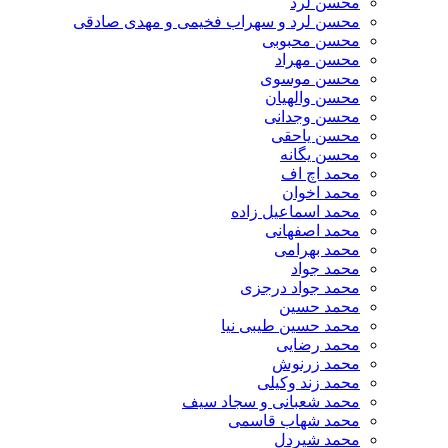
محسن لرد
محسن لرد و سهراب فخیمی و مهدی صادقی
محسن محبوبی
محسن مهراد
محسن موسوی
محسن والهیان
محسن وجدانی
محسن یاحقی
محسن یگانه
محمد اچ اف
محمد اخوان
محمد اسماعیل زاده
محمد اصفهانی
محمد بهرامی
محمد جواد
محمد جواد درجزی
محمد حسین
محمد حسین طیبی نیا
محمد رضایی
محمد زرنوش
محمد زند وکیلی
محمد شعبانی و سجاد سیف
محمد شهاب قاسمی
​محمد شیردل