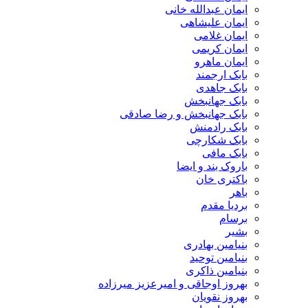
ایمان عبدالله خانی
ایمان علیشاهی
ایمان غلامی
ایمان کریمی
ایمان ماهرو
بابک ارجمند
بابک جاهدی
بابک جهانبخش
بابک جهانبخش و رضا صادقی
بابک رادمنش
بابک شکارچی
بابک مافی
باروک بند و ایضا
باکتری خان
باهر
بردیا مقدم
برسام
بشیر
بنیامین بهادری
بنیامین توحید
بنیامین ذاکری
بهروز اوجاقی و امیرعزیز میرزاده
بهروز نقویان