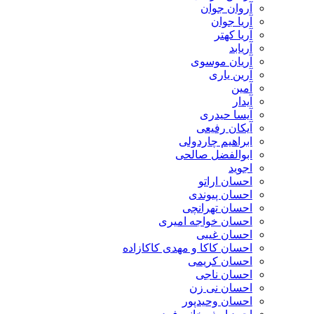
آروان جوان
آریا جوان
آریا کهتر
آریابد
آریان موسوی
آرین یاری
آمین
آیدار
آیسا حیدری
آیکان رفیعی
ابراهیم چاردولی
ابوالفضل صالحی
اجوید
احسان اراتو
احسان پیوندی
احسان تهرانچی
احسان خواجه امیری
احسان غیبی
احسان کاکا و مهدی کاکازاده
احسان کریمی
احسان ناجی
احسان نی زن
احسان وحیدپور