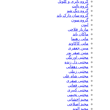
گروه باتری و کلونل
گروه پالت
گروه دنگ شو
گروه سان دارک باند
گروه سون
لیون
مازیار فلاحی
ماکان باند
مانی رهنما
مانی کاکاوند
مبین جعفری
متین صفر پور
مجتبی اورنگی
مجتبی دل زنده
مجتبی دهقانی
مجتبی زینلی
مجتبی شاه علی
مجتبی صفری
مجتبی فغانی
مجتبی کبیری
مجتبی نجیمی
مجید اخشابی
مجید اصلاحی
مجید الوند‎