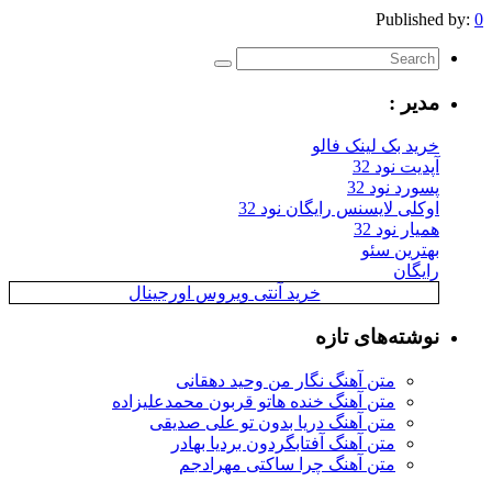
Published by:
0
مدیر :
خرید بک لینک فالو
آپدیت نود 32
پسورد نود 32
اوکلی لایسنس رایگان نود 32
همیار نود 32
بهترین سئو
رایگان
خرید آنتی ویروس اورجینال
نوشته‌های تازه
متن آهنگ نگار من وحید دهقانی
متن آهنگ خنده هاتو قربون محمدعلیزاده
متن آهنگ دریا بدون تو علی صدیقی
متن آهنگ آفتابگردون بردیا بهادر
متن آهنگ چرا ساکتی مهرادجم