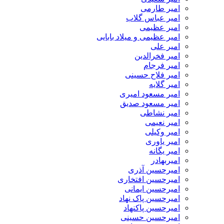
امیر طارمی
امیر عباس گلاب
امیر عظیمی
امیر عظیمی و میلاد بابایی
امیر علی
امیر فخرالدین
امیر فرجام
امیر فلاح حسینی
امیر گلایه
امیر مسعود امیری
امیر مسعود صدیق
امیر نشاطی
امیر نعیمی
امیر وکیلی
امیر یاوری
امیر یگانه
امیربهادر
امیرحسین آذری
امیرحسین افتخاری
امیرحسین ایمانی
امیرحسین پاک نهاد
امیرحسین پاکنهاد
امیرحسین حسینی