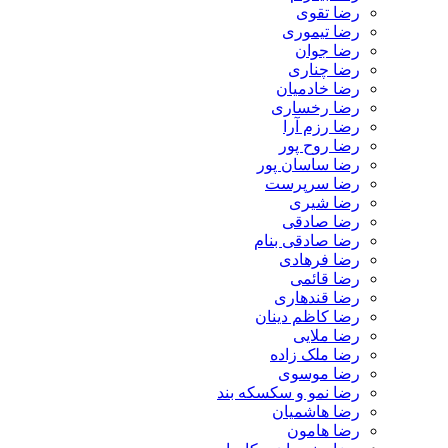
رضا تقوی
رضا تیموری
رضا جوان
رضا چناری
رضا خادمیان
رضا رخساری
رضا رزم آرا
رضا روح پور
رضا ساسان پور
رضا سرپرست
رضا شیری
رضا صادقی
رضا صادقی بنام
رضا فرهادی
رضا قائمی
رضا قندهاری
رضا کاظم دینان
رضا ملایی
رضا ملک زاده
رضا موسوی
رضا نمو و سکسکه بند
رضا هاشمیان
رضا هامون