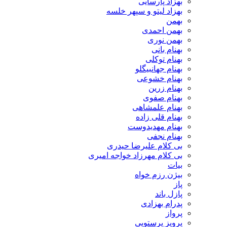
بهزاد پارسایی
بهزاد لیتو و سپهر خلسه
بهمن
بهمن احمدی
بهمن نوری
بهنام بانی
بهنام توکلی
بهنام جهانبیگلو
بهنام خشوعی
بهنام زرین
بهنام صفوی
بهنام علمشاهی
بهنام قلی زاده
بهنام مهدیدوست
بهنام نجفی
بی کلام علیرضا حیدری
بی کلام مهرزاد خواجه امیری
بیات
بیژن رزم خواه
پاز
پازل باند
پدرام بهزادی
پرواز
پرویز پرستویی