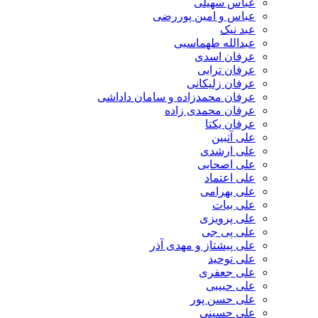
عباس سهیلی
عباس و امین پوررضی
عبد نیک
عبدالله طهماسبی‎
عرفان اسدی
عرفان ترابی
عرفان زلیکانی
عرفان محمدزاده و سامان داداشی
عرفان محمدی زاده
عرفان یکتا
علی آتبین
علی ارشدی
علی اصحابی
علی اعتماد
علی بهرامی
علی بیات
علی پرویزی
علی پی جی
علی پیشتاز و مهدی آذر
علی توحید
علی جعفری
علی حبیبی
علی حسن پور
علی حسینی