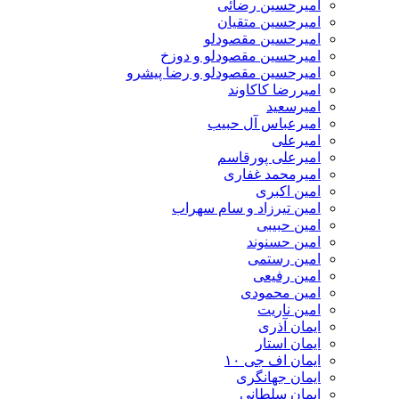
امیرحسین رضائی
امیرحسین متقیان
امیرحسین مقصودلو
امیرحسین مقصودلو و دوزخ
امیرحسین مقصودلو و رضا پیشرو
امیررضا کاکاوند
امیرسعید
امیرعباس آل حبیب
امیرعلی
امیرعلی پورقاسم
امیرمحمد غفاری
امین اکبری
امین تیرزاد و سام سهراب
امین حبیبی
امین حسنوند
امین رستمی
امین رفیعی
امین محمودی
امین ناریت
ایمان آذری
ایمان استار
ایمان اف جی ۱۰
ایمان جهانگری
ایمان سلطانی