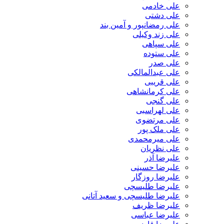
علی خادمی
علی دشتی
علی رمضانپور و آمین بند
علی زند وکیلی
علی سپاهی
علی ستوده
علی صدر
علی عبدالمالکی
علی قریبی
علی کرمانشاهی
علی گنجی
علی لهراسبی
علی مرتضوی
علی ملک پور
علی میرمحمدی
علی نظریان
علیرضا آذر
علیرضا حسینی
علیرضا روزگار
علیرضا طلیسچی
علیرضا طلیسچی و سعید آتانی
علیرضا ظریف
علیرضا عباسی