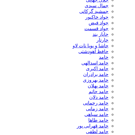
جمال سیدی
جمشید گرکانی
جواد خاکپور
جواد فیض
جواد قسمت
چاپار بند
چارتار
حاشا و پویا تات لاو
حافظ آهودشتی
حامد
حامد اسدالهی
حامد اکبری
حامد برادران
حامد بهروزی
حامد پهلان
حامد حاتم
حامد دلان
حامد رحمانی
حامد زمانی
حامد سیاهی
حامد طاها
حامد قهرایی پور
حامد لطفی