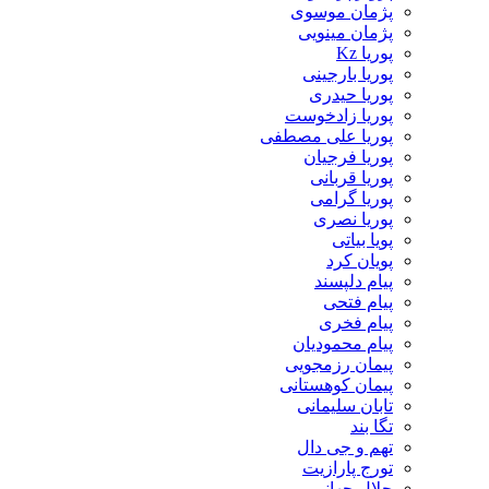
پژمان موسوی
پژمان مینویی
پوریا Kz
پوریا بارجینی
پوریا حیدری
پوریا زادخوست
پوریا علی مصطفی
پوریا فرجیان
پوریا قربانی
پوریا گرامی
پوریا نصری
پویا بیاتی
پویان کرد
پیام دلپسند
پیام فتحی
پیام فخری
پیام محمودیان
پیمان رزمجویی
پیمان کوهستانی
تابان سلیمانی
تگا بند
تهم و جی دال
تورج پارازیت
جلال جهانی