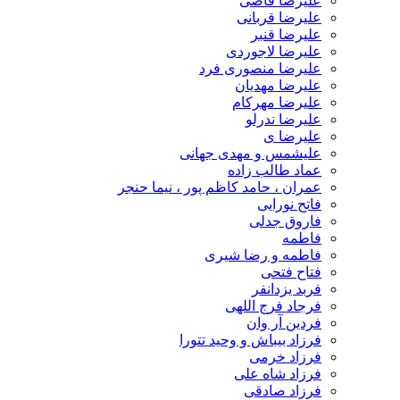
علیرضا قاضی
علیرضا قربانی
علیرضا قنبر
علیرضا لاجوردی
علیرضا منصوری فرد
علیرضا مهدیان
علیرضا مهرکام
علیرضا ندرلو
علیرضا ی
علیشمس و مهدی جهانی
عماد طالب زاده
عمران ، حامد کاظم پور ، نیما حنجر
فاتح نورایی
فاروق جدلی
فاطمه
فاطمه و رضا شیری
فتاح فتحی
فربد یزدانفر
فرجاد فرج اللهی
فردین آر وان
فرزاد بیباش و وحید تتورا
فرزاد خرمی
فرزاد شاه علی
فرزاد صادقی