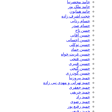
حامد محضرنیا
حامد ملک پور
حامد همایون
حجت اشرف زاده
حسام ردایی
حسام صدر
حسن تاج
حسین آقایی
حسین احسانی
حسین توکلی
حسین حماد
حسین غربت خواه
حسین فتحی
حسین قنبری
حسین گنجی
حسین گودرزی
حمید پیروزنیا
حمید تهرانی و مهدی نبی زاده
حمید جعفری
حمید حریفی
حمید راد
حمید رضوی
حمید رفیع پور
حمید رفیعی