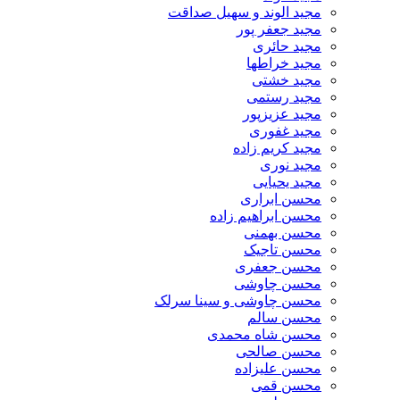
مجید الوند و سهیل صداقت
مجید جعفر پور
مجید حائری
مجید خراطها
مجید خشتی
مجید رستمی
مجید عزیزپور
مجید غفوری
مجید کریم زاده
مجید نوری
مجید یحیایی
محسن ابراری
محسن ابراهیم زاده
محسن بهمنی
محسن تاجیک
محسن جعفری
محسن چاوشی
محسن چاوشی و سینا سرلک
محسن سالم
محسن شاه محمدی
محسن صالحی
محسن علیزاده
محسن قمی