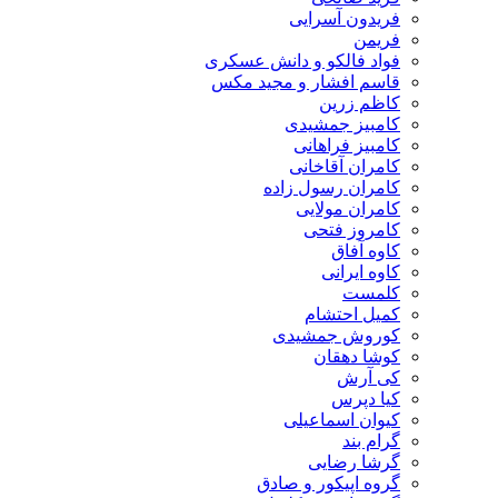
فریدون آسرایی
فریمن
فواد فالکو و دانش عسکری
قاسم افشار و مجید مکس
کاظم زرین
کامبیز جمشیدی
کامبیز فراهانی
کامران آقاخانی
کامران رسول زاده
کامران مولایی
کامروز فتحی
کاوه آفاق
کاوه ایرانی
کلمست
کمیل احتشام
کوروش جمشیدی
کوشا دهقان
کی آرش
کیا دپرس
کیوان اسماعیلی
گرام بند
گرشا رضایی
گروه اپیکور و صادق