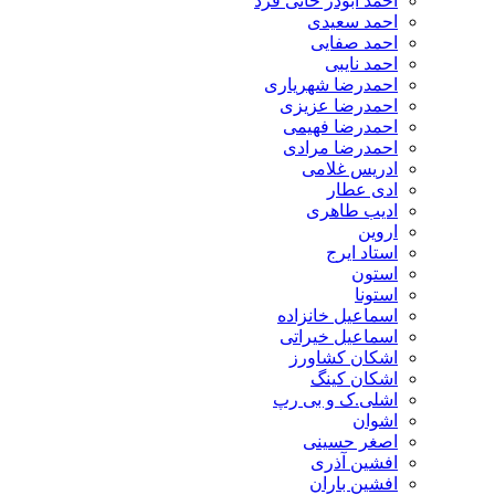
احمد ابوذر خانی فرد
احمد سعیدی
احمد صفایی
احمد نایبی
احمدرضا شهریاری
احمدرضا عزیزی
احمدرضا فهیمی
احمدرضا مرادی
ادریس غلامی
ادی عطار
ادیب طاهری
اروین
استاد ایرج
استون
استونا
اسماعیل خانزاده
اسماعیل خیراتی
اشکان کشاورز
اشکان کینگ
اشلی.ک و بی رپ
اشوان
اصغر حسینی
افشین آذری
افشین باران