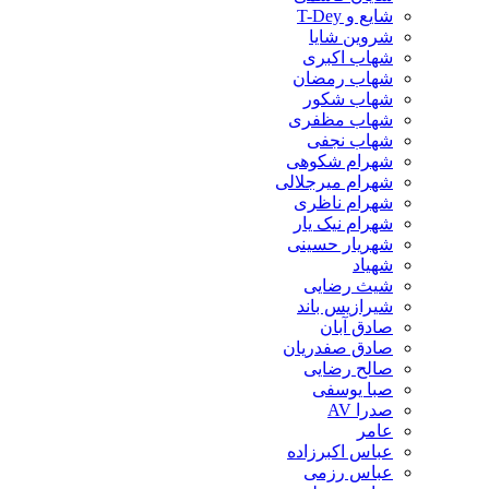
شایع و T-Dey
شروین شایا
شهاب اکبری
شهاب رمضان
شهاب شکور
شهاب مظفری
شهاب نجفی
شهرام شکوهی
شهرام میرجلالی
شهرام ناظری
شهرام نیک یار
شهریار حسینی
شهیاد
شیث رضایی
شیرازیس باند
صادق آبان
صادق صفدریان
صالح رضایی
صبا یوسفی
صدرا AV
عامر
عباس اکبرزاده
عباس رزمی