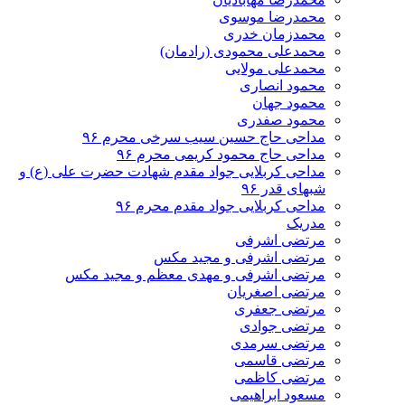
محمدرضا موسوی
محمدزمان خدری
محمدعلی محمودی (رادمان)
محمدعلی مولایی
محمود انصاری
محمود جهان
محمود صفدری
مداحی حاج حسین سیب سرخی محرم ۹۶
مداحی حاج محمود کریمی محرم ۹۶
مداحی کربلایی جواد مقدم شهادت حضرت علی (ع) و
شبهای قدر ۹۶
مداحی کربلایی جواد مقدم محرم ۹۶
مدریک
مرتضی اشرفی
مرتضی اشرفی و مجید مکس
مرتضی اشرفی و مهدی معظم و مجید مکس
مرتضی اصغریان
مرتضی جعفری
مرتضی جوادی
مرتضی سرمدی
مرتضی قاسمی
مرتضی کاظمی
مسعود ابراهیمی