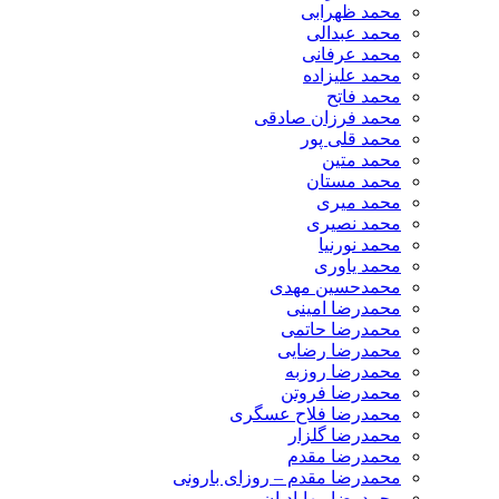
محمد ظهرابی
محمد عبدالی
محمد عرفانی
محمد علیزاده
محمد فاتح
محمد فرزان صادقی
محمد قلی پور
محمد متین
محمد مستان
محمد میری
محمد نصیری
محمد نورنیا
محمد یاوری
محمدحسین مهدی
محمدرضا امینی
محمدرضا حاتمی
محمدرضا رضایی
محمدرضا روزبه
محمدرضا فروتن
محمدرضا فلاح عسگری
محمدرضا گلزار
محمدرضا مقدم
محمدرضا مقدم – روزای بارونی
محمدرضا مهابادیان