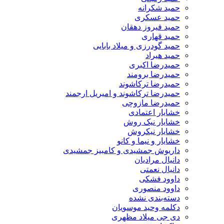
حمید شکرانه
حمید عسکری
حمید فیروز دهقان
حمید قهاری
حمید گودرزی و میلاد بابایی
حمید هیراد
حمیدرضا اکبری
حمیدرضا برومند
حمیدرضا ترکاشوند
حمیدرضا ترکاشوند و امیریل ارجمند
حمیدرضا مازوچی
خشایار اعتمادی
خشایار نیک روش
خشایار نیکروش
خشایار و نیما و کانو
داریوش جمشیدی و کامبیز جمشیدی
دانیال مرادیان
دانیال نعمتی
داوود فشکی
داوود منصوری
دسته‌بندی نشده
دکلمه وحید موسویان
دی جی میلاد مظهری