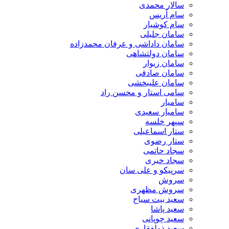
سالار محمدی
سام آریس
سام کوشیار
سامان جلیلی
سامان داداشی و عرفان محمدزاده
سامان دولتشاهی
سامان زیوار
سامان صادقی
سامان علیبخشی
سامی استار و محسن راد
سامیار
سامیار سعیدی
سپهر خلسه
ستار اسماعیلی
ستار رضوی
سجاد حاتمی
سجاد خیری
سرپیکو و علی سان
سروش
سروش مظهری
سعید بیت سیاح
سعید پاشا
سعید چوپانی
سعید ذولفقاری