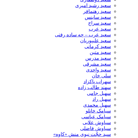
سعید رشید امیری
سعید رهنمافر
سعید ساینس
سعید سراج
سعید عرب
سعید عرب – چه ساده رفتی
سعید علیپوریان
سعید کرمانی
سعید متین
سعید مدرس
سعید مشرقی
سعید واحدی
سلی خان
سهراب پاکزاد
سهند طالب زاده
سهیل جامی
سهیل راد
سهیل محمدی
سیامک خانلو
سیامک عباسی
سیاوش علایی
سیاوش فاضلی
سید حجّت نبوی منش «کاوه»