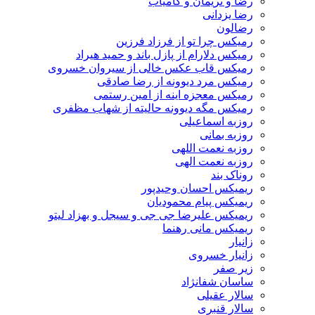
رضا و نریمان و کامیاب
رضا یزدانی
رضالون
رمیکس چرا تو از فرزاد فرزین
رمیکس دلارام از پازل باند و حمید هیراد
رمیکس قاب عکس خالی از سیروان خسروی
رمیکس مرد دیوونه از رضا صادقی
رمیکس معجزه اینه از امین رستمی
رمیکس مگه دیوونه حالیته از شهاب مظفری
روزبه اسماعیلی
روزبه بمانی
روزبه نعمت اللهی
روزبه نعمت الهی
روناک بند
ریمیکس احسان وحیدپور
ریمیکس پیام محمودیان
ریمیکس علیرضا جی جی و سیجل و بهزاد لیتو
ریمیکس مانی رهنما
زانیار
زانیار خسروی
زیر صفر
ساسان شفانژاد
سالار عقیلی
سالار قنبری