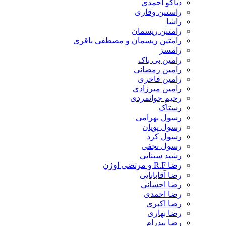
دیاکو احمدی
راستین وقاری
راشا
رامتین ریسمان
رامتین ریسمان و مصطفی باقری
رامسز
رامین بی باک
رامین رمضانی
رامین فاخری
رامین میرزادی
رحیم جوانمردی
رستاک
رسول بهرامی
رسول پویان
رسول کرد
رسول نجفی
رشید سینایی
رضا R.F و مرتضی اوژن
رضا آقابابایی
رضا احسانی
رضا احمدی
رضا اکبری
رضا بهاری
رضا بیدرام