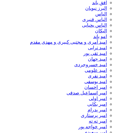
افق باند
البرز نبویان
الیاس
الیاس قنبرى
الیاس یحیایی
الیکان
امو باند
امید آمری و مجتبی کبیری و مهدى مقدم
امید ترابی
امید تقی پور
امید جهان
امید خسروجردی
امید علومی
امید نفری
امید یوسفی
امیر احسان
امیر اسماعیل صدفی
امیر اولی
امیر بکایی
امیر پدرام
امیر پرستاری
امیر ته ته
امیر خواجه پور
امیر سعیدی