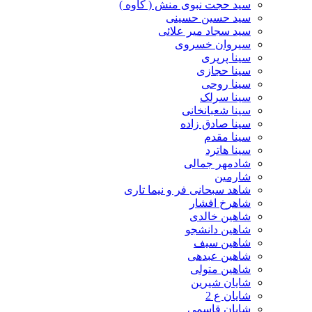
سید حجت نبوی منش ( کاوه )
سید حسین حسینى
سید سجاد میر علائی
سیروان خسروی
سینا پرپری
سینا حجازی
سینا روحی
سینا سرلک
سینا شعبانخانی
سینا صادق زاده
سینا مقدم
سینا هاترد
شادمهر جمالی
شارمین
شاهد سبحانی فر و نیما تاری
شاهرخ افشار
شاهین خالدی
شاهین دانشجو
شاهین سیف
شاهین عبدهی
شاهین متولی
شایان شیرین
شایان ع 2
شایان قاسمی