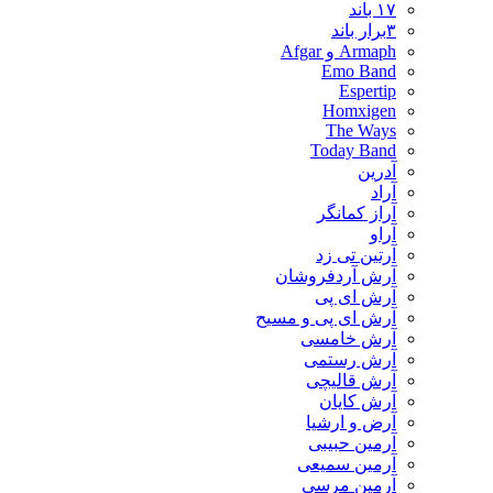
۱۷ باند
۳برار باند
Armaph و Afgar
Emo Band
Espertip
Homxigen
The Ways
Today Band
آدرین
آراد
آراز کمانگر
آراو
آرتین تی زد
آرش آردفروشان
آرش ای پی
آرش ای پی و مسیح
آرش خامسی
آرش رستمی
آرش قالیچی
آرش کایان
​آرض و ارشیا
آرمین حبیبی
آرمین سمیعی
آرمین مرسی