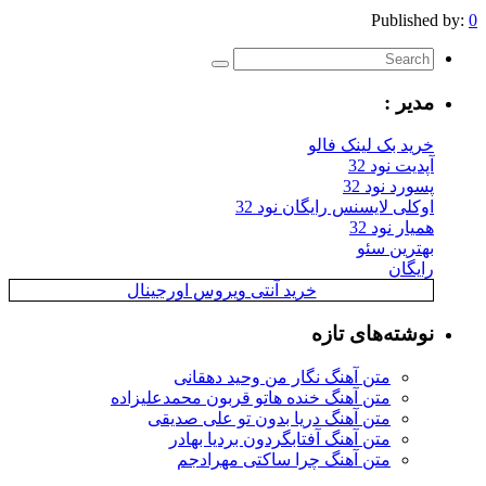
Published by:
0
مدیر :
خرید بک لینک فالو
آپدیت نود 32
پسورد نود 32
اوکلی لایسنس رایگان نود 32
همیار نود 32
بهترین سئو
رایگان
خرید آنتی ویروس اورجینال
نوشته‌های تازه
متن آهنگ نگار من وحید دهقانی
متن آهنگ خنده هاتو قربون محمدعلیزاده
متن آهنگ دریا بدون تو علی صدیقی
متن آهنگ آفتابگردون بردیا بهادر
متن آهنگ چرا ساکتی مهرادجم