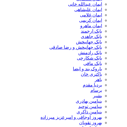
ایمان عبدالله خانی
ایمان علیشاهی
ایمان غلامی
ایمان کریمی
ایمان ماهرو
بابک ارجمند
بابک جاهدی
بابک جهانبخش
بابک جهانبخش و رضا صادقی
بابک رادمنش
بابک شکارچی
بابک مافی
باروک بند و ایضا
باکتری خان
باهر
بردیا مقدم
برسام
بشیر
بنیامین بهادری
بنیامین توحید
بنیامین ذاکری
بهروز اوجاقی و امیرعزیز میرزاده
بهروز نقویان