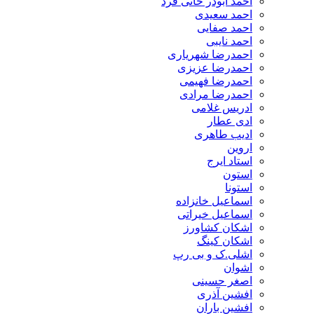
احمد ابوذر خانی فرد
احمد سعیدی
احمد صفایی
احمد نایبی
احمدرضا شهریاری
احمدرضا عزیزی
احمدرضا فهیمی
احمدرضا مرادی
ادریس غلامی
ادی عطار
ادیب طاهری
اروین
استاد ایرج
استون
استونا
اسماعیل خانزاده
اسماعیل خیراتی
اشکان کشاورز
اشکان کینگ
اشلی.ک و بی رپ
اشوان
اصغر حسینی
افشین آذری
افشین باران