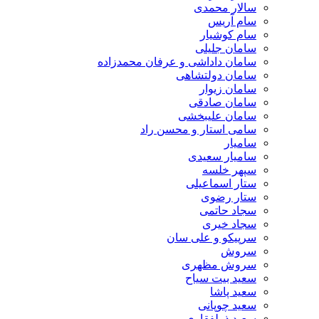
سالار محمدی
سام آریس
سام کوشیار
سامان جلیلی
سامان داداشی و عرفان محمدزاده
سامان دولتشاهی
سامان زیوار
سامان صادقی
سامان علیبخشی
سامی استار و محسن راد
سامیار
سامیار سعیدی
سپهر خلسه
ستار اسماعیلی
ستار رضوی
سجاد حاتمی
سجاد خیری
سرپیکو و علی سان
سروش
سروش مظهری
سعید بیت سیاح
سعید پاشا
سعید چوپانی
سعید ذولفقاری