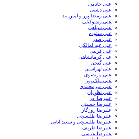
علی خادمی
علی دشتی
علی رمضانپور و آمین بند
علی زند وکیلی
علی سپاهی
علی ستوده
علی صدر
علی عبدالمالکی
علی قریبی
علی کرمانشاهی
علی گنجی
علی لهراسبی
علی مرتضوی
علی ملک پور
علی میرمحمدی
علی نظریان
علیرضا آذر
علیرضا حسینی
علیرضا روزگار
علیرضا طلیسچی
علیرضا طلیسچی و سعید آتانی
علیرضا ظریف
علیرضا عباسی