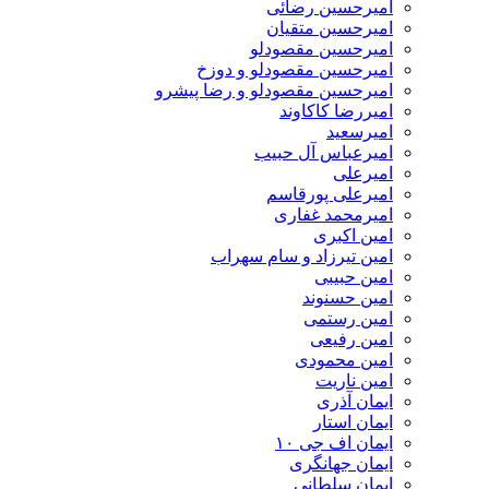
امیرحسین رضائی
امیرحسین متقیان
امیرحسین مقصودلو
امیرحسین مقصودلو و دوزخ
امیرحسین مقصودلو و رضا پیشرو
امیررضا کاکاوند
امیرسعید
امیرعباس آل حبیب
امیرعلی
امیرعلی پورقاسم
امیرمحمد غفاری
امین اکبری
امین تیرزاد و سام سهراب
امین حبیبی
امین حسنوند
امین رستمی
امین رفیعی
امین محمودی
امین ناریت
ایمان آذری
ایمان استار
ایمان اف جی ۱۰
ایمان جهانگری
ایمان سلطانی