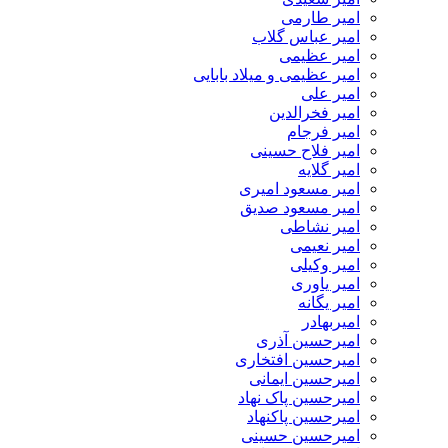
امیر طارمی
امیر عباس گلاب
امیر عظیمی
امیر عظیمی و میلاد بابایی
امیر علی
امیر فخرالدین
امیر فرجام
امیر فلاح حسینی
امیر گلایه
امیر مسعود امیری
امیر مسعود صدیق
امیر نشاطی
امیر نعیمی
امیر وکیلی
امیر یاوری
امیر یگانه
امیربهادر
امیرحسین آذری
امیرحسین افتخاری
امیرحسین ایمانی
امیرحسین پاک نهاد
امیرحسین پاکنهاد
امیرحسین حسینی