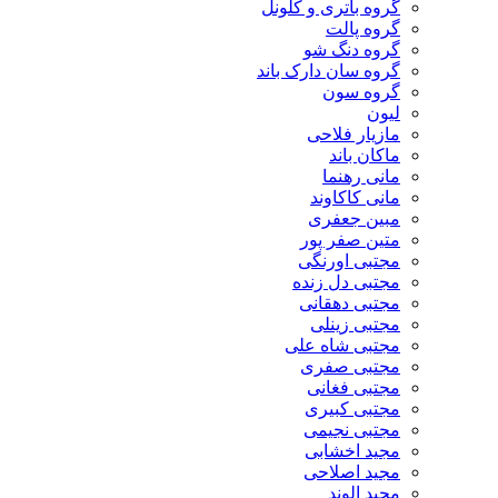
گروه باتری و کلونل
گروه پالت
گروه دنگ شو
گروه سان دارک باند
گروه سون
لیون
مازیار فلاحی
ماکان باند
مانی رهنما
مانی کاکاوند
مبین جعفری
متین صفر پور
مجتبی اورنگی
مجتبی دل زنده
مجتبی دهقانی
مجتبی زینلی
مجتبی شاه علی
مجتبی صفری
مجتبی فغانی
مجتبی کبیری
مجتبی نجیمی
مجید اخشابی
مجید اصلاحی
مجید الوند‎