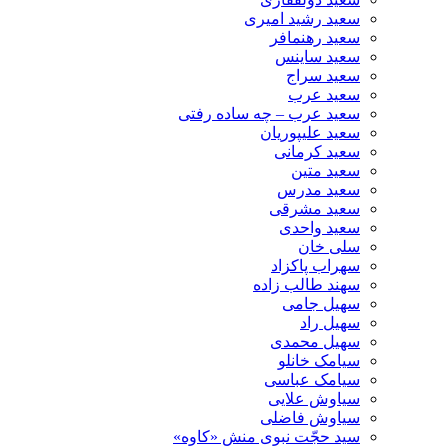
سعید رشید امیری
سعید رهنمافر
سعید ساینس
سعید سراج
سعید عرب
سعید عرب – چه ساده رفتی
سعید علیپوریان
سعید کرمانی
سعید متین
سعید مدرس
سعید مشرقی
سعید واحدی
سلی خان
سهراب پاکزاد
سهند طالب زاده
سهیل جامی
سهیل راد
سهیل محمدی
سیامک خانلو
سیامک عباسی
سیاوش علایی
سیاوش فاضلی
سید حجّت نبوی منش «کاوه»