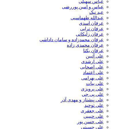
عباس سهیلی
عباس و امین پوررضی
عبد نیک
عبدالله طهماسبی‎
عرفان اسدی
عرفان ترابی
عرفان زلیکانی
عرفان محمدزاده و سامان داداشی
عرفان محمدی زاده
عرفان یکتا
علی آتبین
علی ارشدی
علی اصحابی
علی اعتماد
علی بهرامی
علی بیات
علی پرویزی
علی پی جی
علی پیشتاز و مهدی آذر
علی توحید
علی جعفری
علی حبیبی
علی حسن پور
علی حسینی