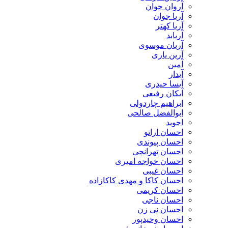
آروان جوان
آریا جوان
آریا کهتر
آریابد
آریان موسوی
آرین یاری
آمین
آیدار
آیسا حیدری
آیکان رفیعی
ابراهیم چاردولی
ابوالفضل صالحی
اجوید
احسان اراتو
احسان پیوندی
احسان تهرانچی
احسان خواجه امیری
احسان غیبی
احسان کاکا و مهدی کاکازاده
احسان کریمی
احسان ناجی
احسان نی زن
احسان وحیدپور