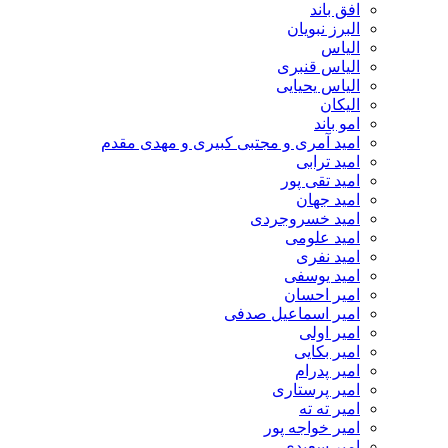
افق باند
البرز نبویان
الیاس
الیاس قنبرى
الیاس یحیایی
الیکان
امو باند
امید آمری و مجتبی کبیری و مهدى مقدم
امید ترابی
امید تقی پور
امید جهان
امید خسروجردی
امید علومی
امید نفری
امید یوسفی
امیر احسان
امیر اسماعیل صدفی
امیر اولی
امیر بکایی
امیر پدرام
امیر پرستاری
امیر ته ته
امیر خواجه پور
امیر سعیدی