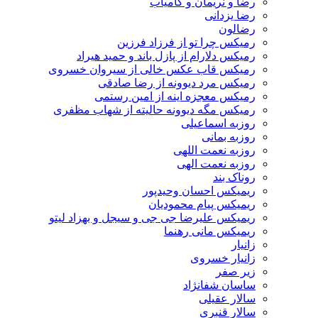
رضا و نریمان و کامیاب
رضا یزدانی
رضالون
رمیکس چرا تو از فرزاد فرزین
رمیکس دلارام از پازل باند و حمید هیراد
رمیکس قاب عکس خالی از سیروان خسروی
رمیکس مرد دیوونه از رضا صادقی
رمیکس معجزه اینه از امین رستمی
رمیکس مگه دیوونه حالیته از شهاب مظفری
روزبه اسماعیلی
روزبه بمانی
روزبه نعمت اللهی
روزبه نعمت الهی
روناک بند
ریمیکس احسان وحیدپور
ریمیکس پیام محمودیان
ریمیکس علیرضا جی جی و سیجل و بهزاد لیتو
ریمیکس مانی رهنما
زانیار
زانیار خسروی
زیر صفر
ساسان شفانژاد
سالار عقیلی
سالار قنبری