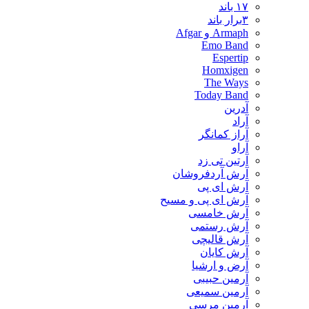
۱۷ باند
۳برار باند
Armaph و Afgar
Emo Band
Espertip
Homxigen
The Ways
Today Band
آدرین
آراد
آراز کمانگر
آراو
آرتین تی زد
آرش آردفروشان
آرش ای پی
آرش ای پی و مسیح
آرش خامسی
آرش رستمی
آرش قالیچی
آرش کایان
​آرض و ارشیا
آرمین حبیبی
آرمین سمیعی
آرمین مرسی