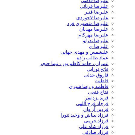
علیرضا قاضی
علیرضا قربانی
علیرضا قنبر
علیرضا لاجوردی
علیرضا منصوری فرد
علیرضا مهدیان
علیرضا مهرکام
علیرضا ندرلو
علیرضا ی
علیشمس و مهدی جهانی
عماد طالب زاده
عمران ، حامد کاظم پور ، نیما حنجر
فاتح نورایی
فاروق جدلی
فاطمه
فاطمه و رضا شیری
فتاح فتحی
فربد یزدانفر
فرجاد فرج اللهی
فردین آر وان
فرزاد بیباش و وحید تتورا
فرزاد خرمی
فرزاد شاه علی
فرزاد صادقی