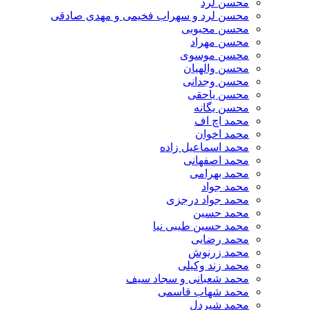
محسن لرد
محسن لرد و سهراب فخیمی و مهدی صادقی
محسن محبوبی
محسن مهراد
محسن موسوی
محسن والهیان
محسن وجدانی
محسن یاحقی
محسن یگانه
محمد اچ اف
محمد اخوان
محمد اسماعیل زاده
محمد اصفهانی
محمد بهرامی
محمد جواد
محمد جواد درجزی
محمد حسین
محمد حسین طیبی نیا
محمد رضایی
محمد زرنوش
محمد زند وکیلی
محمد شعبانی و سجاد سیف
محمد شهاب قاسمی
​محمد شیردل