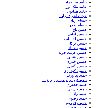
حامد محضرنیا
حامد ملک پور
حامد همایون
حجت اشرف زاده
حسام ردایی
حسام صدر
حسن تاج
حسین آقایی
حسین احسانی
حسین توکلی
حسین حماد
حسین غربت خواه
حسین فتحی
حسین قنبری
حسین گنجی
حسین گودرزی
حمید پیروزنیا
حمید تهرانی و مهدی نبی زاده
حمید جعفری
حمید حریفی
حمید راد
حمید رضوی
حمید رفیع پور
حمید رفیعی