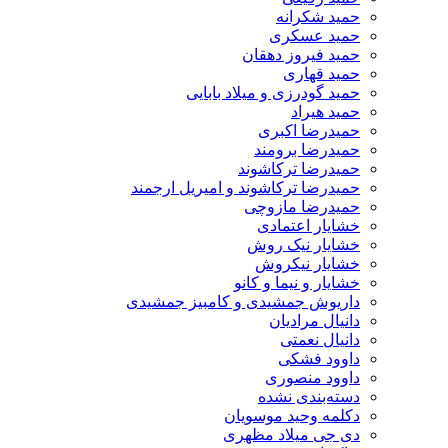
حمید شکرانه
حمید عسکری
حمید فیروز دهقان
حمید قهاری
حمید گودرزی و میلاد بابایی
حمید هیراد
حمیدرضا اکبری
حمیدرضا برومند
حمیدرضا ترکاشوند
حمیدرضا ترکاشوند و امیریل ارجمند
حمیدرضا مازوچی
خشایار اعتمادی
خشایار نیک روش
خشایار نیکروش
خشایار و نیما و کانو
داریوش جمشیدی و کامبیز جمشیدی
دانیال مرادیان
دانیال نعمتی
داوود فشکی
داوود منصوری
دسته‌بندی نشده
دکلمه وحید موسویان
دی جی میلاد مظهری