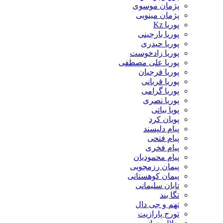
پژمان موسوی
پژمان مینویی
پوریا Kz
پوریا بارجینی
پوریا حیدری
پوریا زادخوست
پوریا علی مصطفی
پوریا فرجیان
پوریا قربانی
پوریا گرامی
پوریا نصری
پویا بیاتی
پویان کرد
پیام دلپسند
پیام فتحی
پیام فخری
پیام محمودیان
پیمان رزمجویی
پیمان کوهستانی
تابان سلیمانی
تگا بند
تهم و جی دال
تورج پارازیت