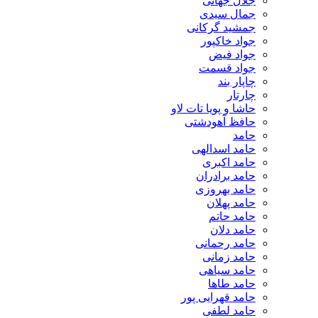
جلال جهانی
جمال سیدی
جمشید گرکانی
جواد خاکپور
جواد فیض
جواد قسمت
چاپار بند
چارتار
حاشا و پویا تات لاو
حافظ آهودشتی
حامد
حامد اسدالهی
حامد اکبری
حامد برادران
حامد بهروزی
حامد پهلان
حامد حاتم
حامد دلان
حامد رحمانی
حامد زمانی
حامد سیاهی
حامد طاها
حامد قهرایی پور
حامد لطفی