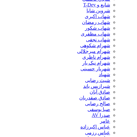
شایع و T-Dey
شروین شایا
شهاب اکبری
شهاب رمضان
شهاب شکور
شهاب مظفری
شهاب نجفی
شهرام شکوهی
شهرام میرجلالی
شهرام ناظری
شهرام نیک یار
شهریار حسینی
شهیاد
شیث رضایی
شیرازیس باند
صادق آبان
صادق صفدریان
صالح رضایی
صبا یوسفی
صدرا AV
عامر
عباس اکبرزاده
عباس رزمی