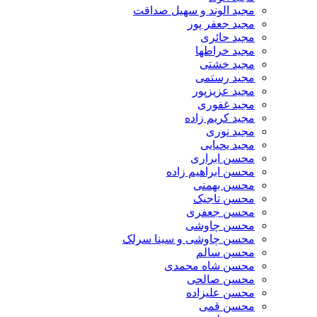
مجید الوند و سهیل صداقت
مجید جعفر پور
مجید حائری
مجید خراطها
مجید خشتی
مجید رستمی
مجید عزیزپور
مجید غفوری
مجید کریم زاده
مجید نوری
مجید یحیایی
محسن ابراری
محسن ابراهیم زاده
محسن بهمنی
محسن تاجیک
محسن جعفری
محسن چاوشی
محسن چاوشی و سینا سرلک
محسن سالم
محسن شاه محمدی
محسن صالحی
محسن علیزاده
محسن قمی