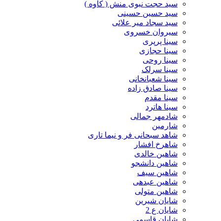
سید حجت نبوی منش ( کاوه )
سید حسین حسینى
سید سجاد میر علائی
سیروان خسروی
سینا پرپری
سینا حجازی
سینا روحی
سینا سرلک
سینا شعبانخانی
سینا صادق زاده
سینا مقدم
سینا هاترد
شادمهر جمالی
شارمین
شاهد سبحانی فر و نیما تاری
شاهرخ افشار
شاهین خالدی
شاهین دانشجو
شاهین سیف
شاهین عبدهی
شاهین متولی
شایان شیرین
شایان ع 2
شایان قاسمی