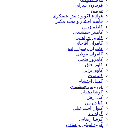
فریدون آسرایی
فریمن
فواد فالکو و دانش عسکری
قاسم افشار و مجید مکس
کاظم زرین
کامبیز جمشیدی
کامبیز فراهانی
کامران آقاخانی
کامران رسول زاده
کامران مولایی
کامروز فتحی
کاوه آفاق
کاوه ایرانی
کلمست
کمیل احتشام
کوروش جمشیدی
کوشا دهقان
کی آرش
کیا دپرس
کیوان اسماعیلی
گرام بند
گرشا رضایی
گروه اپیکور و صادق