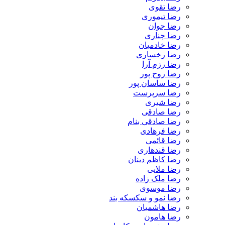
رضا تقوی
رضا تیموری
رضا جوان
رضا چناری
رضا خادمیان
رضا رخساری
رضا رزم آرا
رضا روح پور
رضا ساسان پور
رضا سرپرست
رضا شیری
رضا صادقی
رضا صادقی بنام
رضا فرهادی
رضا قائمی
رضا قندهاری
رضا کاظم دینان
رضا ملایی
رضا ملک زاده
رضا موسوی
رضا نمو و سکسکه بند
رضا هاشمیان
رضا هامون