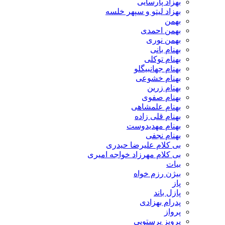
بهزاد پارسایی
بهزاد لیتو و سپهر خلسه
بهمن
بهمن احمدی
بهمن نوری
بهنام بانی
بهنام توکلی
بهنام جهانبیگلو
بهنام خشوعی
بهنام زرین
بهنام صفوی
بهنام علمشاهی
بهنام قلی زاده
بهنام مهدیدوست
بهنام نجفی
بی کلام علیرضا حیدری
بی کلام مهرزاد خواجه امیری
بیات
بیژن رزم خواه
پاز
پازل باند
پدرام بهزادی
پرواز
پرویز پرستویی