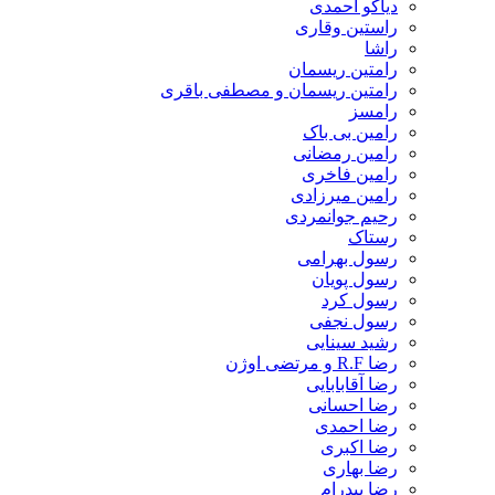
دیاکو احمدی
راستین وقاری
راشا
رامتین ریسمان
رامتین ریسمان و مصطفی باقری
رامسز
رامین بی باک
رامین رمضانی
رامین فاخری
رامین میرزادی
رحیم جوانمردی
رستاک
رسول بهرامی
رسول پویان
رسول کرد
رسول نجفی
رشید سینایی
رضا R.F و مرتضی اوژن
رضا آقابابایی
رضا احسانی
رضا احمدی
رضا اکبری
رضا بهاری
رضا بیدرام