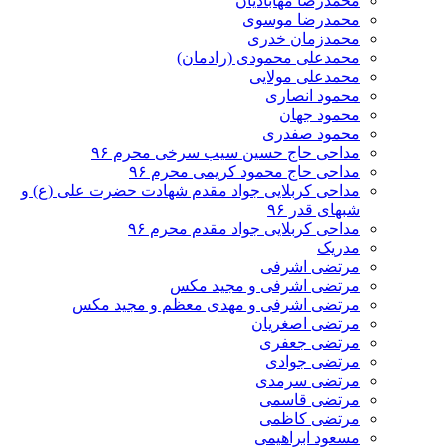
محمدرضا مهابادیان
محمدرضا موسوی
محمدزمان خدری
محمدعلی محمودی (رادمان)
محمدعلی مولایی
محمود انصاری
محمود جهان
محمود صفدری
مداحی حاج حسین سیب سرخی محرم ۹۶
مداحی حاج محمود کریمی محرم ۹۶
مداحی کربلایی جواد مقدم شهادت حضرت علی (ع) و
شبهای قدر ۹۶
مداحی کربلایی جواد مقدم محرم ۹۶
مدریک
مرتضی اشرفی
مرتضی اشرفی و مجید مکس
مرتضی اشرفی و مهدی معظم و مجید مکس
مرتضی اصغریان
مرتضی جعفری
مرتضی جوادی
مرتضی سرمدی
مرتضی قاسمی
مرتضی کاظمی
مسعود ابراهیمی