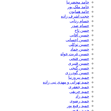
حامد محضرنیا
حامد ملک پور
حامد همایون
حجت اشرف زاده
حسام ردایی
حسام صدر
حسن تاج
حسین آقایی
حسین احسانی
حسین توکلی
حسین حماد
حسین غربت خواه
حسین فتحی
حسین قنبری
حسین گنجی
حسین گودرزی
حمید پیروزنیا
حمید تهرانی و مهدی نبی زاده
حمید جعفری
حمید حریفی
حمید راد
حمید رضوی
حمید رفیع پور
حمید رفیعی