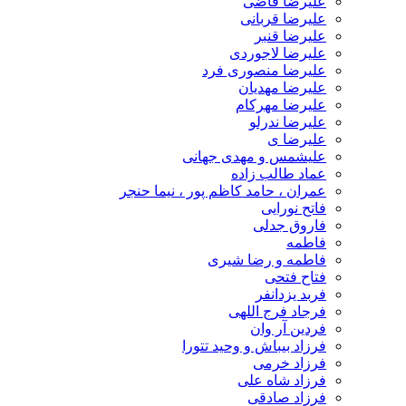
علیرضا قاضی
علیرضا قربانی
علیرضا قنبر
علیرضا لاجوردی
علیرضا منصوری فرد
علیرضا مهدیان
علیرضا مهرکام
علیرضا ندرلو
علیرضا ی
علیشمس و مهدی جهانی
عماد طالب زاده
عمران ، حامد کاظم پور ، نیما حنجر
فاتح نورایی
فاروق جدلی
فاطمه
فاطمه و رضا شیری
فتاح فتحی
فربد یزدانفر
فرجاد فرج اللهی
فردین آر وان
فرزاد بیباش و وحید تتورا
فرزاد خرمی
فرزاد شاه علی
فرزاد صادقی