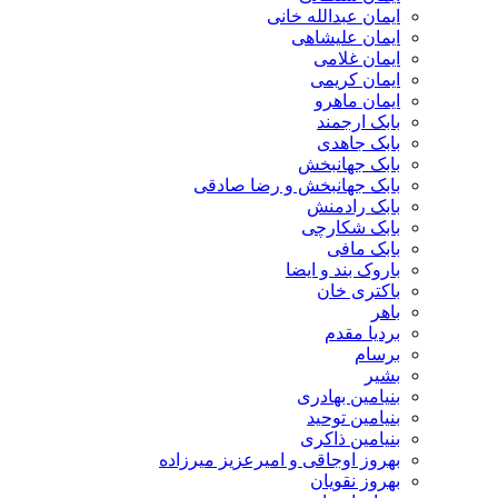
ایمان عبدالله خانی
ایمان علیشاهی
ایمان غلامی
ایمان کریمی
ایمان ماهرو
بابک ارجمند
بابک جاهدی
بابک جهانبخش
بابک جهانبخش و رضا صادقی
بابک رادمنش
بابک شکارچی
بابک مافی
باروک بند و ایضا
باکتری خان
باهر
بردیا مقدم
برسام
بشیر
بنیامین بهادری
بنیامین توحید
بنیامین ذاکری
بهروز اوجاقی و امیرعزیز میرزاده
بهروز نقویان