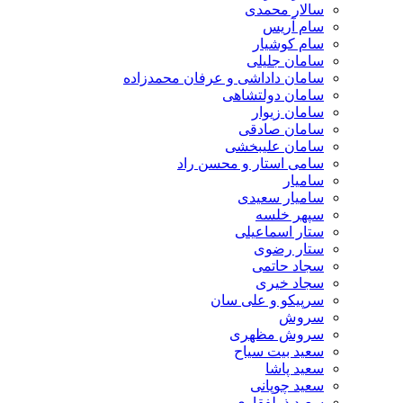
سالار محمدی
سام آریس
سام کوشیار
سامان جلیلی
سامان داداشی و عرفان محمدزاده
سامان دولتشاهی
سامان زیوار
سامان صادقی
سامان علیبخشی
سامی استار و محسن راد
سامیار
سامیار سعیدی
سپهر خلسه
ستار اسماعیلی
ستار رضوی
سجاد حاتمی
سجاد خیری
سرپیکو و علی سان
سروش
سروش مظهری
سعید بیت سیاح
سعید پاشا
سعید چوپانی
سعید ذولفقاری