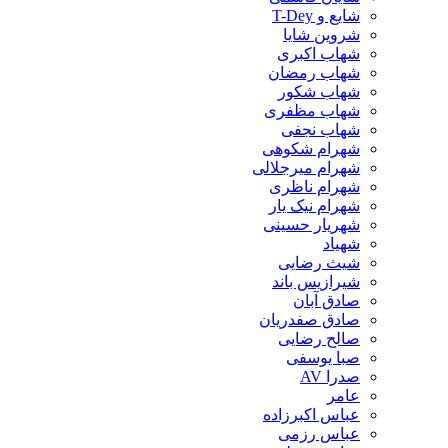
شایع و T-Dey
شروین شایا
شهاب اکبری
شهاب رمضان
شهاب شکور
شهاب مظفری
شهاب نجفی
شهرام شکوهی
شهرام میرجلالی
شهرام ناظری
شهرام نیک یار
شهریار حسینی
شهیاد
شیث رضایی
شیرازیس باند
صادق آبان
صادق صفدریان
صالح رضایی
صبا یوسفی
صدرا AV
عامر
عباس اکبرزاده
عباس رزمی