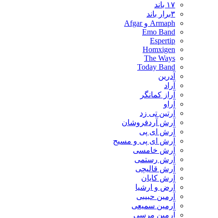
۱۷ باند
۳برار باند
Armaph و Afgar
Emo Band
Espertip
Homxigen
The Ways
Today Band
آدرین
آراد
آراز کمانگر
آراو
آرتین تی زد
آرش آردفروشان
آرش ای پی
آرش ای پی و مسیح
آرش خامسی
آرش رستمی
آرش قالیچی
آرش کایان
​آرض و ارشیا
آرمین حبیبی
آرمین سمیعی
آرمین مرسی