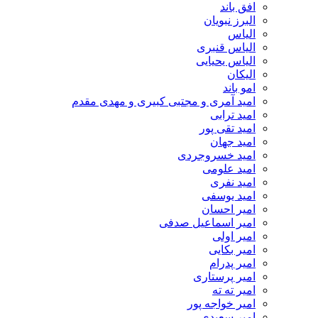
افق باند
البرز نبویان
الیاس
الیاس قنبرى
الیاس یحیایی
الیکان
امو باند
امید آمری و مجتبی کبیری و مهدى مقدم
امید ترابی
امید تقی پور
امید جهان
امید خسروجردی
امید علومی
امید نفری
امید یوسفی
امیر احسان
امیر اسماعیل صدفی
امیر اولی
امیر بکایی
امیر پدرام
امیر پرستاری
امیر ته ته
امیر خواجه پور
امیر سعیدی