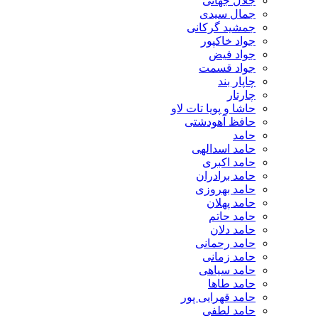
جلال جهانی
جمال سیدی
جمشید گرکانی
جواد خاکپور
جواد فیض
جواد قسمت
چاپار بند
چارتار
حاشا و پویا تات لاو
حافظ آهودشتی
حامد
حامد اسدالهی
حامد اکبری
حامد برادران
حامد بهروزی
حامد پهلان
حامد حاتم
حامد دلان
حامد رحمانی
حامد زمانی
حامد سیاهی
حامد طاها
حامد قهرایی پور
حامد لطفی