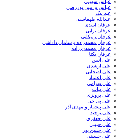
عباس سهیلی
عباس و امین پوررضی
عبد نیک
عبدالله طهماسبی‎
عرفان اسدی
عرفان ترابی
عرفان زلیکانی
عرفان محمدزاده و سامان داداشی
عرفان محمدی زاده
عرفان یکتا
علی آتبین
علی ارشدی
علی اصحابی
علی اعتماد
علی بهرامی
علی بیات
علی پرویزی
علی پی جی
علی پیشتاز و مهدی آذر
علی توحید
علی جعفری
علی حبیبی
علی حسن پور
علی حسینی