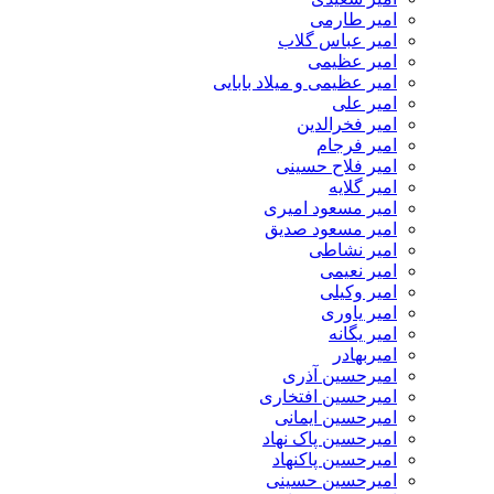
امیر طارمی
امیر عباس گلاب
امیر عظیمی
امیر عظیمی و میلاد بابایی
امیر علی
امیر فخرالدین
امیر فرجام
امیر فلاح حسینی
امیر گلایه
امیر مسعود امیری
امیر مسعود صدیق
امیر نشاطی
امیر نعیمی
امیر وکیلی
امیر یاوری
امیر یگانه
امیربهادر
امیرحسین آذری
امیرحسین افتخاری
امیرحسین ایمانی
امیرحسین پاک نهاد
امیرحسین پاکنهاد
امیرحسین حسینی