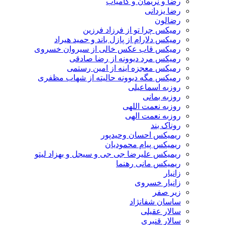
رضا و نریمان و کامیاب
رضا یزدانی
رضالون
رمیکس چرا تو از فرزاد فرزین
رمیکس دلارام از پازل باند و حمید هیراد
رمیکس قاب عکس خالی از سیروان خسروی
رمیکس مرد دیوونه از رضا صادقی
رمیکس معجزه اینه از امین رستمی
رمیکس مگه دیوونه حالیته از شهاب مظفری
روزبه اسماعیلی
روزبه بمانی
روزبه نعمت اللهی
روزبه نعمت الهی
روناک بند
ریمیکس احسان وحیدپور
ریمیکس پیام محمودیان
ریمیکس علیرضا جی جی و سیجل و بهزاد لیتو
ریمیکس مانی رهنما
زانیار
زانیار خسروی
زیر صفر
ساسان شفانژاد
سالار عقیلی
سالار قنبری