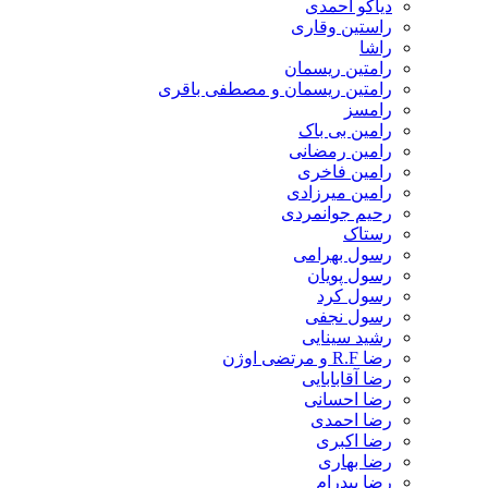
دیاکو احمدی
راستین وقاری
راشا
رامتین ریسمان
رامتین ریسمان و مصطفی باقری
رامسز
رامین بی باک
رامین رمضانی
رامین فاخری
رامین میرزادی
رحیم جوانمردی
رستاک
رسول بهرامی
رسول پویان
رسول کرد
رسول نجفی
رشید سینایی
رضا R.F و مرتضی اوژن
رضا آقابابایی
رضا احسانی
رضا احمدی
رضا اکبری
رضا بهاری
رضا بیدرام