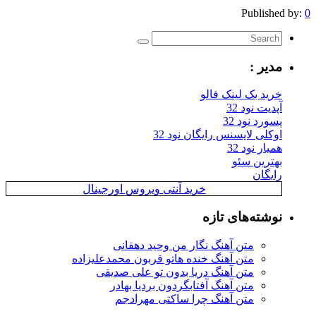
Published by:
0
مدیر :
خرید بک لینک فالو
آپدیت نود 32
پسورد نود 32
اوکلی لایسنس رایگان نود 32
همیار نود 32
بهترین سئو
رایگان
خرید آنتی ویروس اورجینال
نوشته‌های تازه
متن آهنگ نگار من وحید دهقانی
متن آهنگ خنده هاتو قربون محمدعلیزاده
متن آهنگ دریا بدون تو علی صدیقی
متن آهنگ آفتابگردون بردیا بهادر
متن آهنگ چرا ساکتی مهرادجم