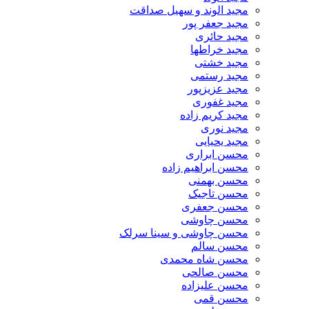
مجید الوند و سهیل صداقت
مجید جعفر پور
مجید حائری
مجید خراطها
مجید خشتی
مجید رستمی
مجید عزیزپور
مجید غفوری
مجید کریم زاده
مجید نوری
مجید یحیایی
محسن ابراری
محسن ابراهیم زاده
محسن بهمنی
محسن تاجیک
محسن جعفری
محسن چاوشی
محسن چاوشی و سینا سرلک
محسن سالم
محسن شاه محمدی
محسن صالحی
محسن علیزاده
محسن قمی