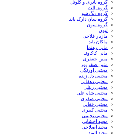
گروه باتری و کلونل
گروه پالت
گروه دنگ شو
گروه سان دارک باند
گروه سون
لیون
مازیار فلاحی
ماکان باند
مانی رهنما
مانی کاکاوند
مبین جعفری
متین صفر پور
مجتبی اورنگی
مجتبی دل زنده
مجتبی دهقانی
مجتبی زینلی
مجتبی شاه علی
مجتبی صفری
مجتبی فغانی
مجتبی کبیری
مجتبی نجیمی
مجید اخشابی
مجید اصلاحی
مجید الوند‎