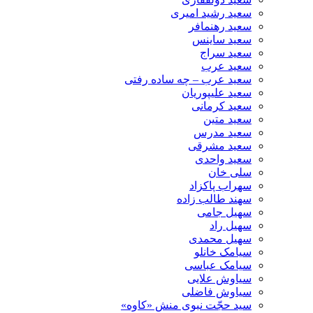
سعید رشید امیری
سعید رهنمافر
سعید ساینس
سعید سراج
سعید عرب
سعید عرب – چه ساده رفتی
سعید علیپوریان
سعید کرمانی
سعید متین
سعید مدرس
سعید مشرقی
سعید واحدی
سلی خان
سهراب پاکزاد
سهند طالب زاده
سهیل جامی
سهیل راد
سهیل محمدی
سیامک خانلو
سیامک عباسی
سیاوش علایی
سیاوش فاضلی
سید حجّت نبوی منش «کاوه»