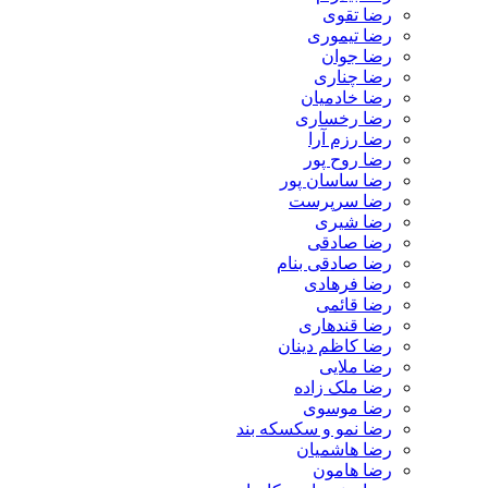
رضا تقوی
رضا تیموری
رضا جوان
رضا چناری
رضا خادمیان
رضا رخساری
رضا رزم آرا
رضا روح پور
رضا ساسان پور
رضا سرپرست
رضا شیری
رضا صادقی
رضا صادقی بنام
رضا فرهادی
رضا قائمی
رضا قندهاری
رضا کاظم دینان
رضا ملایی
رضا ملک زاده
رضا موسوی
رضا نمو و سکسکه بند
رضا هاشمیان
رضا هامون