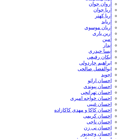
آروان جوان
آریا جوان
آریا کهتر
آریابد
آریان موسوی
آرین یاری
آمین
آیدار
آیسا حیدری
آیکان رفیعی
ابراهیم چاردولی
ابوالفضل صالحی
اجوید
احسان اراتو
احسان پیوندی
احسان تهرانچی
احسان خواجه امیری
احسان غیبی
احسان کاکا و مهدی کاکازاده
احسان کریمی
احسان ناجی
احسان نی زن
احسان وحیدپور