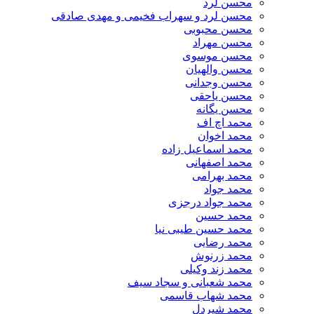
محسن لرد
محسن لرد و سهراب فخیمی و مهدی صادقی
محسن محبوبی
محسن مهراد
محسن موسوی
محسن والهیان
محسن وجدانی
محسن یاحقی
محسن یگانه
محمد اچ اف
محمد اخوان
محمد اسماعیل زاده
محمد اصفهانی
محمد بهرامی
محمد جواد
محمد جواد درجزی
محمد حسین
محمد حسین طیبی نیا
محمد رضایی
محمد زرنوش
محمد زند وکیلی
محمد شعبانی و سجاد سیف
محمد شهاب قاسمی
​محمد شیردل