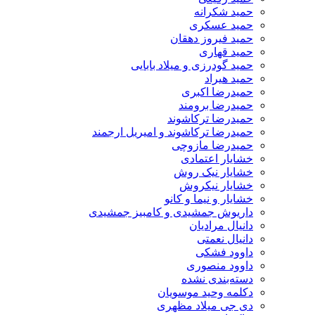
حمید شکرانه
حمید عسکری
حمید فیروز دهقان
حمید قهاری
حمید گودرزی و میلاد بابایی
حمید هیراد
حمیدرضا اکبری
حمیدرضا برومند
حمیدرضا ترکاشوند
حمیدرضا ترکاشوند و امیریل ارجمند
حمیدرضا مازوچی
خشایار اعتمادی
خشایار نیک روش
خشایار نیکروش
خشایار و نیما و کانو
داریوش جمشیدی و کامبیز جمشیدی
دانیال مرادیان
دانیال نعمتی
داوود فشکی
داوود منصوری
دسته‌بندی نشده
دکلمه وحید موسویان
دی جی میلاد مظهری