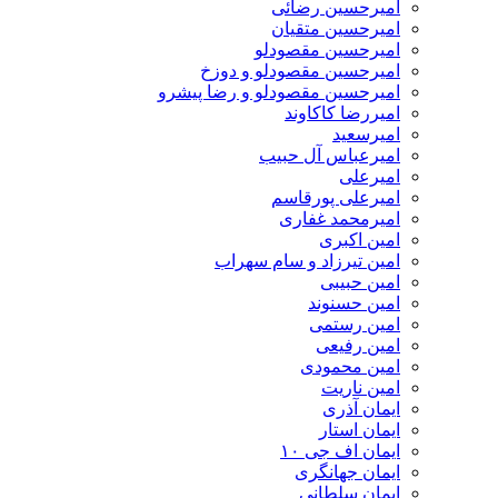
امیرحسین رضائی
امیرحسین متقیان
امیرحسین مقصودلو
امیرحسین مقصودلو و دوزخ
امیرحسین مقصودلو و رضا پیشرو
امیررضا کاکاوند
امیرسعید
امیرعباس آل حبیب
امیرعلی
امیرعلی پورقاسم
امیرمحمد غفاری
امین اکبری
امین تیرزاد و سام سهراب
امین حبیبی
امین حسنوند
امین رستمی
امین رفیعی
امین محمودی
امین ناریت
ایمان آذری
ایمان استار
ایمان اف جی ۱۰
ایمان جهانگری
ایمان سلطانی