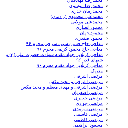
محمدرضا مهابادیان
محمدرضا موسوی
محمدزمان خدری
محمدعلی محمودی (رادمان)
محمدعلی مولایی
محمود انصاری
محمود جهان
محمود صفدری
مداحی حاج حسین سیب سرخی محرم ۹۶
مداحی حاج محمود کریمی محرم ۹۶
مداحی کربلایی جواد مقدم شهادت حضرت علی (ع) و
شبهای قدر ۹۶
مداحی کربلایی جواد مقدم محرم ۹۶
مدریک
مرتضی اشرفی
مرتضی اشرفی و مجید مکس
مرتضی اشرفی و مهدی معظم و مجید مکس
مرتضی اصغریان
مرتضی جعفری
مرتضی جوادی
مرتضی سرمدی
مرتضی قاسمی
مرتضی کاظمی
مسعود ابراهیمی