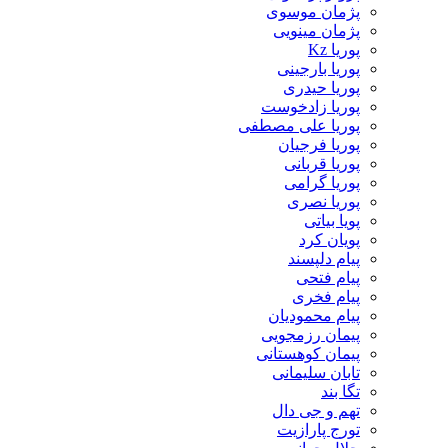
پژمان موسوی
پژمان مینویی
پوریا Kz
پوریا بارجینی
پوریا حیدری
پوریا زادخوست
پوریا علی مصطفی
پوریا فرجیان
پوریا قربانی
پوریا گرامی
پوریا نصری
پویا بیاتی
پویان کرد
پیام دلپسند
پیام فتحی
پیام فخری
پیام محمودیان
پیمان رزمجویی
پیمان کوهستانی
تابان سلیمانی
تگا بند
تهم و جی دال
تورج پارازیت