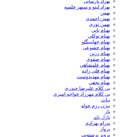
بهزاد پارسایی
بهزاد لیتو و سپهر خلسه
بهمن
بهمن احمدی
بهمن نوری
بهنام بانی
بهنام توکلی
بهنام جهانبیگلو
بهنام خشوعی
بهنام زرین
بهنام صفوی
بهنام علمشاهی
بهنام قلی زاده
بهنام مهدیدوست
بهنام نجفی
بی کلام علیرضا حیدری
بی کلام مهرزاد خواجه امیری
بیات
بیژن رزم خواه
پاز
پازل باند
پدرام بهزادی
پرواز
پرویز پرستویی