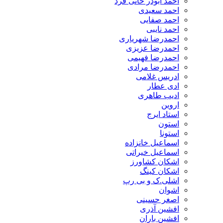
احمد ابوذر خانی فرد
احمد سعیدی
احمد صفایی
احمد نایبی
احمدرضا شهریاری
احمدرضا عزیزی
احمدرضا فهیمی
احمدرضا مرادی
ادریس غلامی
ادی عطار
ادیب طاهری
اروین
استاد ایرج
استون
استونا
اسماعیل خانزاده
اسماعیل خیراتی
اشکان کشاورز
اشکان کینگ
اشلی.ک و بی رپ
اشوان
اصغر حسینی
افشین آذری
افشین باران