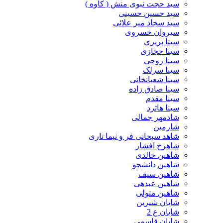
سید حجت نبوی منش ( کاوه )
سید حسین حسینى
سید سجاد میر علائی
سیروان خسروی
سینا پرپری
سینا حجازی
سینا روحی
سینا سرلک
سینا شعبانخانی
سینا صادق زاده
سینا مقدم
سینا هاترد
شادمهر جمالی
شارمین
شاهد سبحانی فر و نیما تاری
شاهرخ افشار
شاهین خالدی
شاهین دانشجو
شاهین سیف
شاهین عبدهی
شاهین متولی
شایان شیرین
شایان ع 2
شایان قاسمی