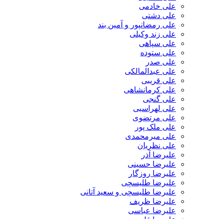
علی خادمی
علی دشتی
علی رمضانپور و آمین بند
علی زند وکیلی
علی سپاهی
علی ستوده
علی صدر
علی عبدالمالکی
علی قریبی
علی کرمانشاهی
علی گنجی
علی لهراسبی
علی مرتضوی
علی ملک پور
علی میرمحمدی
علی نظریان
علیرضا آذر
علیرضا حسینی
علیرضا روزگار
علیرضا طلیسچی
علیرضا طلیسچی و سعید آتانی
علیرضا ظریف
علیرضا عباسی