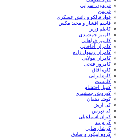
فریدون آسرایی
فریمن
فواد فالکو و دانش عسکری
قاسم افشار و مجید مکس
کاظم زرین
کامبیز جمشیدی
کامبیز فراهانی
کامران آقاخانی
کامران رسول زاده
کامران مولایی
کامروز فتحی
کاوه آفاق
کاوه ایرانی
کلمست
کمیل احتشام
کوروش جمشیدی
کوشا دهقان
کی آرش
کیا دپرس
کیوان اسماعیلی
گرام بند
گرشا رضایی
گروه اپیکور و صادق