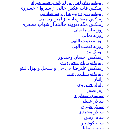
رمیکس دلارام از پازل باند و حمید هیراد
رمیکس قاب عکس خالی از سیروان خسروی
رمیکس مرد دیوونه از رضا صادقی
رمیکس معجزه اینه از امین رستمی
رمیکس مگه دیوونه حالیته از شهاب مظفری
روزبه اسماعیلی
روزبه بمانی
روزبه نعمت اللهی
روزبه نعمت الهی
روناک بند
ریمیکس احسان وحیدپور
ریمیکس پیام محمودیان
ریمیکس علیرضا جی جی و سیجل و بهزاد لیتو
ریمیکس مانی رهنما
زانیار
زانیار خسروی
زیر صفر
ساسان شفانژاد
سالار عقیلی
سالار قنبری
سالار محمدی
سام آریس
سام کوشیار
سامان جلیلی