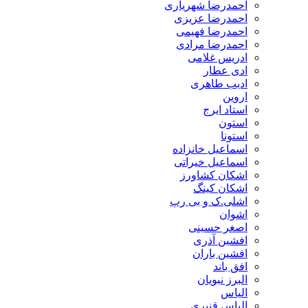
احمدرضا شهریاری
احمدرضا عزیزی
احمدرضا فهیمی
احمدرضا مرادی
ادریس غلامی
ادی عطار
ادیب طاهری
اروین
استاد ایرج
استون
استونا
اسماعیل خانزاده
اسماعیل خیراتی
اشکان کشاورز
اشکان کینگ
اشلی.ک و بی رپ
اشوان
اصغر حسینی
افشین آذری
افشین باران
افق باند
البرز نبویان
الیاس
الیاس قنبرى