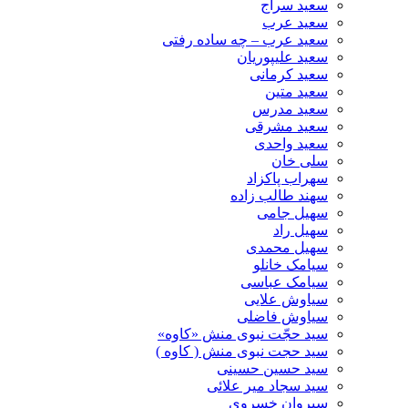
سعید سراج
سعید عرب
سعید عرب – چه ساده رفتی
سعید علیپوریان
سعید کرمانی
سعید متین
سعید مدرس
سعید مشرقی
سعید واحدی
سلی خان
سهراب پاکزاد
سهند طالب زاده
سهیل جامی
سهیل راد
سهیل محمدی
سیامک خانلو
سیامک عباسی
سیاوش علایی
سیاوش فاضلی
سید حجّت نبوی منش «کاوه»
سید حجت نبوی منش ( کاوه )
سید حسین حسینى
سید سجاد میر علائی
سیروان خسروی