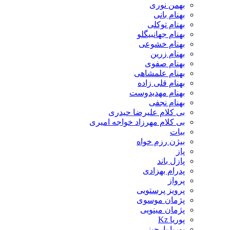
بهمن نوری
بهنام بانی
بهنام توکلی
بهنام جهانبیگلو
بهنام خشوعی
بهنام زرین
بهنام صفوی
بهنام علمشاهی
بهنام قلی زاده
بهنام مهدیدوست
بهنام نجفی
بی کلام علیرضا حیدری
بی کلام مهرزاد خواجه امیری
بیات
بیژن رزم خواه
پاز
پازل باند
پدرام بهزادی
پرواز
پرویز پرستویی
پژمان موسوی
پژمان مینویی
پوریا Kz
پوریا بارجینی