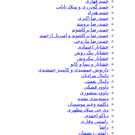
حمید قهاری
حمید گودرزی و میلاد بابایی
حمید هیراد
حمیدرضا اکبری
حمیدرضا برومند
حمیدرضا ترکاشوند
حمیدرضا ترکاشوند و امیریل ارجمند
حمیدرضا مازوچی
خشایار اعتمادی
خشایار نیک روش
خشایار نیکروش
خشایار و نیما و کانو
داریوش جمشیدی و کامبیز جمشیدی
دانیال مرادیان
دانیال نعمتی
داوود فشکی
داوود منصوری
دسته‌بندی نشده
دکلمه وحید موسویان
دی جی میلاد مظهری
دیاکو احمدی
راستین وقاری
راشا
رامتین ریسمان