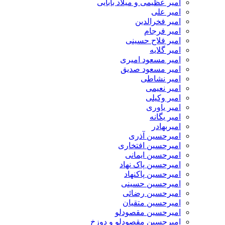
امیر عظیمی و میلاد بابایی
امیر علی
امیر فخرالدین
امیر فرجام
امیر فلاح حسینی
امیر گلایه
امیر مسعود امیری
امیر مسعود صدیق
امیر نشاطی
امیر نعیمی
امیر وکیلی
امیر یاوری
امیر یگانه
امیربهادر
امیرحسین آذری
امیرحسین افتخاری
امیرحسین ایمانی
امیرحسین پاک نهاد
امیرحسین پاکنهاد
امیرحسین حسینی
امیرحسین رضائی
امیرحسین متقیان
امیرحسین مقصودلو
امیرحسین مقصودلو و دوزخ