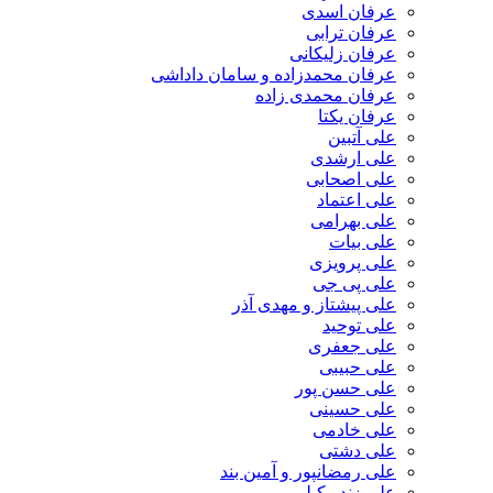
عرفان اسدی
عرفان ترابی
عرفان زلیکانی
عرفان محمدزاده و سامان داداشی
عرفان محمدی زاده
عرفان یکتا
علی آتبین
علی ارشدی
علی اصحابی
علی اعتماد
علی بهرامی
علی بیات
علی پرویزی
علی پی جی
علی پیشتاز و مهدی آذر
علی توحید
علی جعفری
علی حبیبی
علی حسن پور
علی حسینی
علی خادمی
علی دشتی
علی رمضانپور و آمین بند
علی زند وکیلی