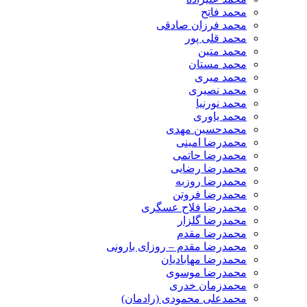
محمد فاتح
محمد فرزان صادقی
محمد قلی پور
محمد متین
محمد مستان
محمد میری
محمد نصیری
محمد نورنیا
محمد یاوری
محمدحسین مهدی
محمدرضا امینی
محمدرضا حاتمی
محمدرضا رضایی
محمدرضا روزبه
محمدرضا فروتن
محمدرضا فلاح عسگری
محمدرضا گلزار
محمدرضا مقدم
محمدرضا مقدم – روزای بارونی
محمدرضا مهابادیان
محمدرضا موسوی
محمدزمان خدری
محمدعلی محمودی (رادمان)