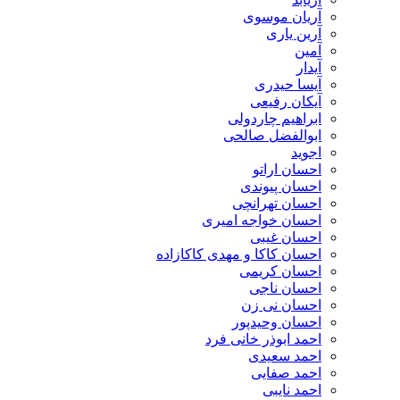
آریان موسوی
آرین یاری
آمین
آیدار
آیسا حیدری
آیکان رفیعی
ابراهیم چاردولی
ابوالفضل صالحی
اجوید
احسان اراتو
احسان پیوندی
احسان تهرانچی
احسان خواجه امیری
احسان غیبی
احسان کاکا و مهدی کاکازاده
احسان کریمی
احسان ناجی
احسان نی زن
احسان وحیدپور
احمد ابوذر خانی فرد
احمد سعیدی
احمد صفایی
احمد نایبی