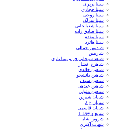
سینا پرپری
سینا حجازی
سینا روحی
سینا سرلک
سینا شعبانخانی
سینا صادق زاده
سینا مقدم
سینا هاترد
شادمهر جمالی
شارمین
شاهد سبحانی فر و نیما تاری
شاهرخ افشار
شاهین خالدی
شاهین دانشجو
شاهین سیف
شاهین عبدهی
شاهین متولی
شایان شیرین
شایان ع 2
شایان قاسمی
شایع و T-Dey
شروین شایا
شهاب اکبری