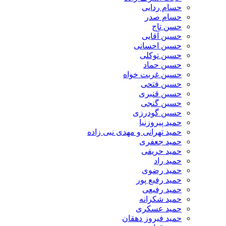
حسام ردایی
حسام صدر
حسن تاج
حسین آقایی
حسین احسانی
حسین توکلی
حسین حماد
حسین غربت خواه
حسین فتحی
حسین قنبری
حسین گنجی
حسین گودرزی
حمید پیروزنیا
حمید تهرانی و مهدی نبی زاده
حمید جعفری
حمید حریفی
حمید راد
حمید رضوی
حمید رفیع پور
حمید رفیعی
حمید شکرانه
حمید عسکری
حمید فیروز دهقان