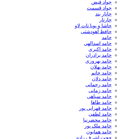
جواد فیض
جواد قسمت
چاپار بند
چارتار
حاشا و پویا تات لاو
حافظ آهودشتی
حامد
حامد اسدالهی
حامد اکبری
حامد برادران
حامد بهروزی
حامد پهلان
حامد حاتم
حامد دلان
حامد رحمانی
حامد زمانی
حامد سیاهی
حامد طاها
حامد قهرایی پور
حامد لطفی
حامد محضرنیا
حامد ملک پور
حامد همایون
حجت اشرف زاده