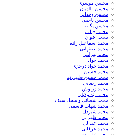
محسن موسوی
محسن والهیان
محسن وجدانی
محسن یاحقی
محسن یگانه
محمد اچ اف
محمد اخوان
محمد اسماعیل زاده
محمد اصفهانی
محمد بهرامی
محمد جواد
محمد جواد درجزی
محمد حسین
محمد حسین طیبی نیا
محمد رضایی
محمد زرنوش
محمد زند وکیلی
محمد شعبانی و سجاد سیف
محمد شهاب قاسمی
​محمد شیردل
محمد ظهرابی
محمد عبدالی
محمد عرفانی
محمد علیزاده