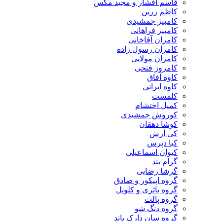
قاسم افشار و مجید مکس
کاظم زرین
کامبیز جمشیدی
کامبیز فراهانی
کامران آقاخانی
کامران رسول زاده
کامران مولایی
کامروز فتحی
کاوه آفاق
کاوه ایرانی
کلمست
کمیل احتشام
کوروش جمشیدی
کوشا دهقان
کی آرش
کیا دپرس
کیوان اسماعیلی
گرام بند
گرشا رضایی
گروه اپیکور و صادق
گروه باتری و کلونل
گروه پالت
گروه دنگ شو
گروه سان دارک باند