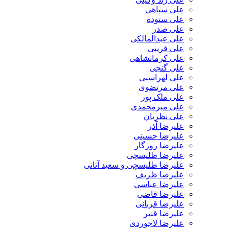
علی سپاهی
علی ستوده
علی صدر
علی عبدالمالکی
علی قریبی
علی کرمانشاهی
علی گنجی
علی لهراسبی
علی مرتضوی
علی ملک پور
علی میرمحمدی
علی نظریان
علیرضا آذر
علیرضا حسینی
علیرضا روزگار
علیرضا طلیسچی
علیرضا طلیسچی و سعید آتانی
علیرضا ظریف
علیرضا عباسی
علیرضا قاضی
علیرضا قربانی
علیرضا قنبر
علیرضا لاجوردی