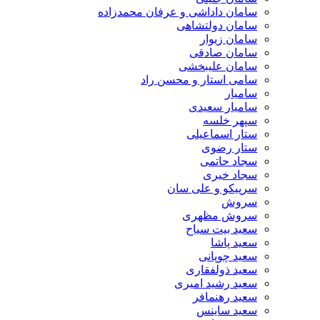
سامان داداشی و عرفان محمدزاده
سامان دولتشاهی
سامان زیوار
سامان صادقی
سامان علیبخشی
سامی استار و محسن راد
سامیار
سامیار سعیدی
سپهر خلسه
ستار اسماعیلی
ستار رضوی
سجاد حاتمی
سجاد خیری
سرپیکو و علی سان
سروش
سروش مظهری
سعید بیت سیاح
سعید پاشا
سعید چوپانی
سعید ذولفقاری
سعید رشید امیری
سعید رهنمافر
سعید ساینس