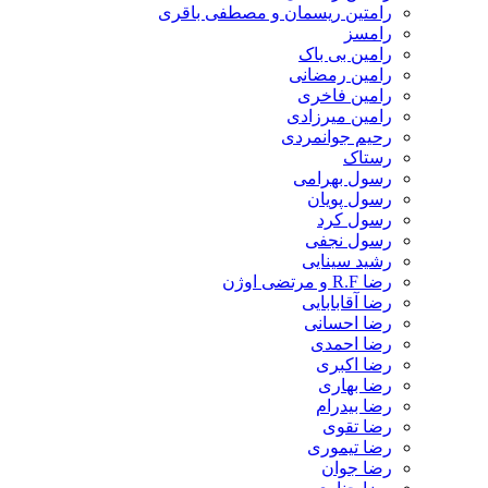
رامتین ریسمان و مصطفی باقری
رامسز
رامین بی باک
رامین رمضانی
رامین فاخری
رامین میرزادی
رحیم جوانمردی
رستاک
رسول بهرامی
رسول پویان
رسول کرد
رسول نجفی
رشید سینایی
رضا R.F و مرتضی اوژن
رضا آقابابایی
رضا احسانی
رضا احمدی
رضا اکبری
رضا بهاری
رضا بیدرام
رضا تقوی
رضا تیموری
رضا جوان