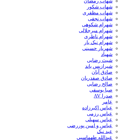
شهاب رمضان
شهاب شکور
شهاب مظفری
شهاب نجفی
شهرام شکوهی
شهرام میرجلالی
شهرام ناظری
شهرام نیک یار
شهریار حسینی
شهیاد
شیث رضایی
شیرازیس باند
صادق آبان
صادق صفدریان
صالح رضایی
صبا یوسفی
صدرا AV
عامر
عباس اکبرزاده
عباس رزمی
عباس سهیلی
عباس و امین پوررضی
عبد نیک
عبدالله طهماسبی‎