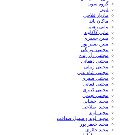
گروه سون
لیون
مازیار فلاحی
ماکان باند
مانی رهنما
مانی کاکاوند
مبین جعفری
متین صفر پور
مجتبی اورنگی
مجتبی دل زنده
مجتبی دهقانی
مجتبی زینلی
مجتبی شاه علی
مجتبی صفری
مجتبی فغانی
مجتبی کبیری
مجتبی نجیمی
مجید اخشابی
مجید اصلاحی
مجید الوند‎
مجید الوند و سهیل صداقت
مجید جعفر پور
مجید حائری