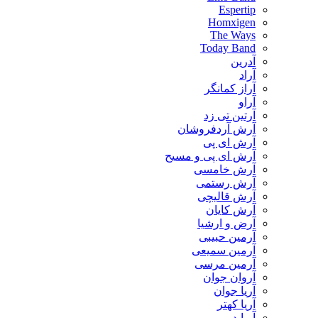
Espertip
Homxigen
The Ways
Today Band
آدرین
آراد
آراز کمانگر
آراو
آرتین تی زد
آرش آردفروشان
آرش ای پی
آرش ای پی و مسیح
آرش خامسی
آرش رستمی
آرش قالیچی
آرش کایان
​آرض و ارشیا
آرمین حبیبی
آرمین سمیعی
آرمین مرسی
آروان جوان
آریا جوان
آریا کهتر
آریابد