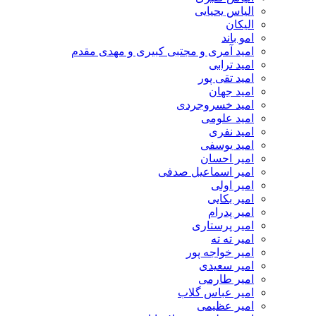
الیاس یحیایی
الیکان
امو باند
امید آمری و مجتبی کبیری و مهدى مقدم
امید ترابی
امید تقی پور
امید جهان
امید خسروجردی
امید علومی
امید نفری
امید یوسفی
امیر احسان
امیر اسماعیل صدفی
امیر اولی
امیر بکایی
امیر پدرام
امیر پرستاری
امیر ته ته
امیر خواجه پور
امیر سعیدی
امیر طارمی
امیر عباس گلاب
امیر عظیمی