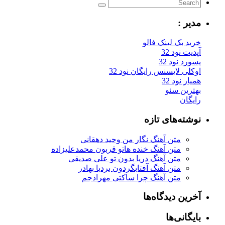
مدیر :
خرید بک لینک فالو
آپدیت نود 32
پسورد نود 32
اوکلی لایسنس رایگان نود 32
همیار نود 32
بهترین سئو
رایگان
نوشته‌های تازه
متن آهنگ نگار من وحید دهقانی
متن آهنگ خنده هاتو قربون محمدعلیزاده
متن آهنگ دریا بدون تو علی صدیقی
متن آهنگ آفتابگردون بردیا بهادر
متن آهنگ چرا ساکتی مهرادجم
آخرین دیدگاه‌ها
بایگانی‌ها