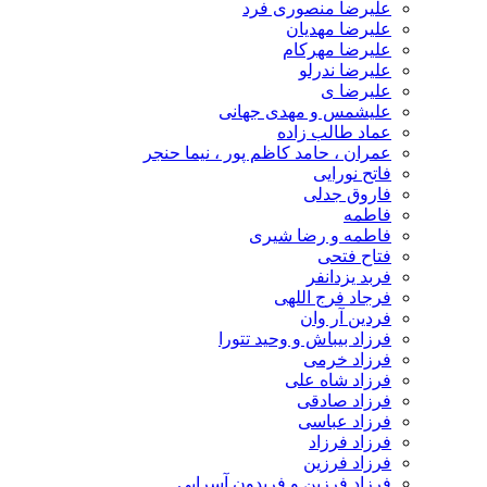
علیرضا منصوری فرد
علیرضا مهدیان
علیرضا مهرکام
علیرضا ندرلو
علیرضا ی
علیشمس و مهدی جهانی
عماد طالب زاده
عمران ، حامد کاظم پور ، نیما حنجر
فاتح نورایی
فاروق جدلی
فاطمه
فاطمه و رضا شیری
فتاح فتحی
فربد یزدانفر
فرجاد فرج اللهی
فردین آر وان
فرزاد بیباش و وحید تتورا
فرزاد خرمی
فرزاد شاه علی
فرزاد صادقی
فرزاد عباسی
فرزاد فرزاد
فرزاد فرزین
فرزاد فرزین و فریدون آسرایی