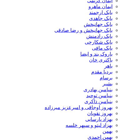
ایمان کریمی
ایمان ماهرو
بابک ارجمند
بابک جاهدی
بابک جهانبخش
بابک جهانبخش و رضا صادقی
بابک رادمنش
بابک شکارچی
بابک مافی
باروک بند و ایضا
باکتری خان
باهر
بردیا مقدم
برسام
بشیر
بنیامین بهادری
بنیامین توحید
بنیامین ذاکری
بهروز اوجاقی و امیرعزیز میرزاده
بهروز نقویان
بهزاد پارسایی
بهزاد لیتو و سپهر خلسه
بهمن
بهمن احمدی