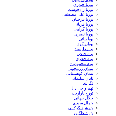
پوریا حیدری
پوریا زادخوست
پوریا علی مصطفی
پوریا فرجیان
پوریا قربانی
پوریا گرامی
پوریا نصری
پویا بیاتی
پویان کرد
پیام دلپسند
پیام فتحی
پیام فخری
پیام محمودیان
پیمان رزمجویی
پیمان کوهستانی
تابان سلیمانی
تگا بند
تهم و جی دال
تورج پارازیت
جلال جهانی
جمال سیدی
جمشید گرکانی
جواد خاکپور