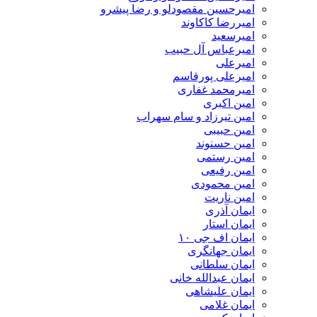
امیرحسین مقصودلو و رضا پیشرو
امیررضا کاکاوند
امیرسعید
امیرعباس آل حبیب
امیرعلی
امیرعلی پورقاسم
امیرمحمد غفاری
امین اکبری
امین تیرزاد و سام سهراب
امین حبیبی
امین حسنوند
امین رستمی
امین رفیعی
امین محمودی
امین ناریت
ایمان آذری
ایمان استار
ایمان اف جی ۱۰
ایمان جهانگری
ایمان سلطانی
ایمان عبدالله خانی
ایمان علیشاهی
ایمان غلامی