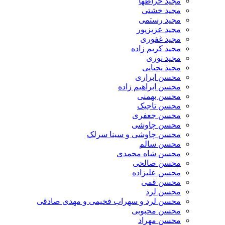
مجید خراطها
مجید خشتی
مجید رستمی
مجید عزیزپور
مجید غفوری
مجید کریم زاده
مجید نوری
مجید یحیایی
محسن ابراری
محسن ابراهیم زاده
محسن بهمنی
محسن تاجیک
محسن جعفری
محسن چاوشی
محسن چاوشی و سینا سرلک
محسن سالم
محسن شاه محمدی
محسن صالحی
محسن علیزاده
محسن قمی
محسن لرد
محسن لرد و سهراب فخیمی و مهدی صادقی
محسن محبوبی
محسن مهراد