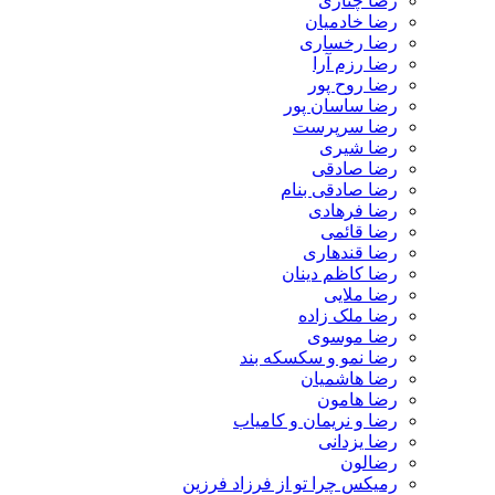
رضا چناری
رضا خادمیان
رضا رخساری
رضا رزم آرا
رضا روح پور
رضا ساسان پور
رضا سرپرست
رضا شیری
رضا صادقی
رضا صادقی بنام
رضا فرهادی
رضا قائمی
رضا قندهاری
رضا کاظم دینان
رضا ملایی
رضا ملک زاده
رضا موسوی
رضا نمو و سکسکه بند
رضا هاشمیان
رضا هامون
رضا و نریمان و کامیاب
رضا یزدانی
رضالون
رمیکس چرا تو از فرزاد فرزین