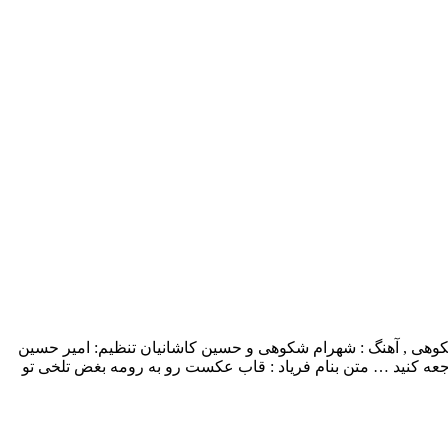
ا بالاترین کیفیت – Faryad ترانه: شهرام شکوهی , آهنگ : شهرام شکوهی و حسین کاشانیان تنظیم: امیر حسین
عه کنید … متن بنام فریاد : قاب عکست رو به رومه بغض تلخی تو