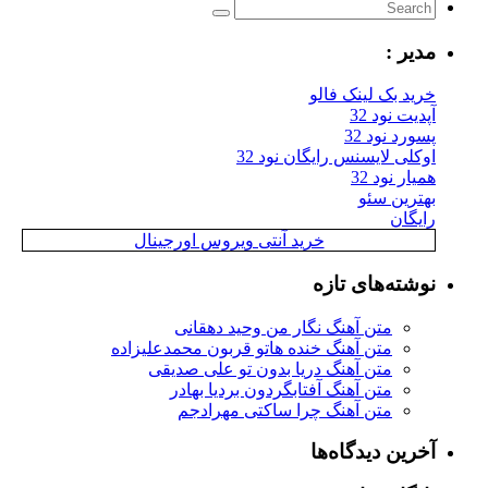
مدیر :
خرید بک لینک فالو
آپدیت نود 32
پسورد نود 32
اوکلی لایسنس رایگان نود 32
همیار نود 32
بهترین سئو
رایگان
خرید آنتی ویروس اورجینال
نوشته‌های تازه
متن آهنگ نگار من وحید دهقانی
متن آهنگ خنده هاتو قربون محمدعلیزاده
متن آهنگ دریا بدون تو علی صدیقی
متن آهنگ آفتابگردون بردیا بهادر
متن آهنگ چرا ساکتی مهرادجم
آخرین دیدگاه‌ها