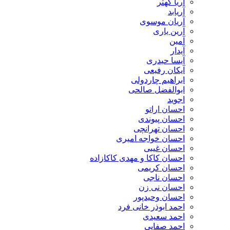
آریا کهتر
آریابد
آریان موسوی
آرین یاری
آمین
آیدار
آیسا حیدری
آیکان رفیعی
ابراهیم چاردولی
ابوالفضل صالحی
اجوید
احسان اراتو
احسان پیوندی
احسان تهرانچی
احسان خواجه امیری
احسان غیبی
احسان کاکا و مهدی کاکازاده
احسان کریمی
احسان ناجی
احسان نی زن
احسان وحیدپور
احمد ابوذر خانی فرد
احمد سعیدی
احمد صفایی