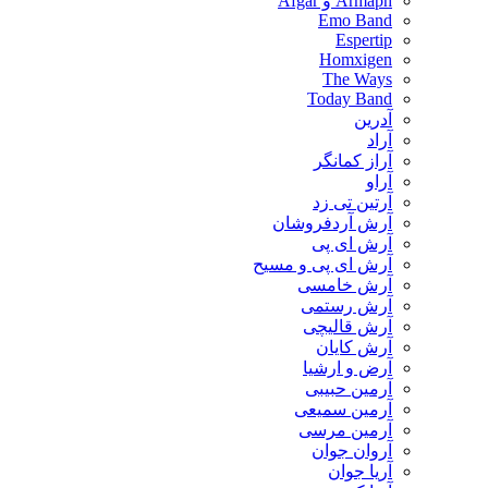
Armaph و Afgar
Emo Band
Espertip
Homxigen
The Ways
Today Band
آدرین
آراد
آراز کمانگر
آراو
آرتین تی زد
آرش آردفروشان
آرش ای پی
آرش ای پی و مسیح
آرش خامسی
آرش رستمی
آرش قالیچی
آرش کایان
​آرض و ارشیا
آرمین حبیبی
آرمین سمیعی
آرمین مرسی
آروان جوان
آریا جوان