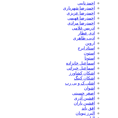
احمد نایبی
احمدرضا شهریاری
احمدرضا عزیزی
احمدرضا فهیمی
احمدرضا مرادی
ادریس غلامی
ادی عطار
ادیب طاهری
اروین
استاد ایرج
استون
استونا
اسماعیل خانزاده
اسماعیل خیراتی
اشکان کشاورز
اشکان کینگ
اشلی.ک و بی رپ
اشوان
اصغر حسینی
افشین آذری
افشین باران
افق باند
البرز نبویان