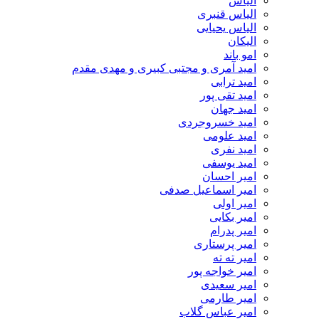
الیاس
الیاس قنبرى
الیاس یحیایی
الیکان
امو باند
امید آمری و مجتبی کبیری و مهدى مقدم
امید ترابی
امید تقی پور
امید جهان
امید خسروجردی
امید علومی
امید نفری
امید یوسفی
امیر احسان
امیر اسماعیل صدفی
امیر اولی
امیر بکایی
امیر پدرام
امیر پرستاری
امیر ته ته
امیر خواجه پور
امیر سعیدی
امیر طارمی
امیر عباس گلاب