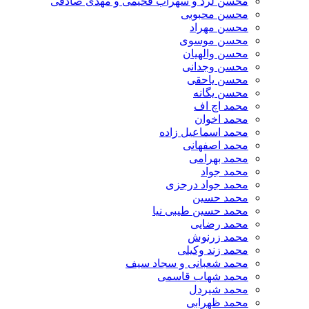
محسن لرد و سهراب فخیمی و مهدی صادقی
محسن محبوبی
محسن مهراد
محسن موسوی
محسن والهیان
محسن وجدانی
محسن یاحقی
محسن یگانه
محمد اچ اف
محمد اخوان
محمد اسماعیل زاده
محمد اصفهانی
محمد بهرامی
محمد جواد
محمد جواد درجزی
محمد حسین
محمد حسین طیبی نیا
محمد رضایی
محمد زرنوش
محمد زند وکیلی
محمد شعبانی و سجاد سیف
محمد شهاب قاسمی
​محمد شیردل
محمد ظهرابی