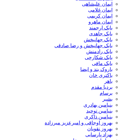
ایمان علیشاهی
ایمان غلامی
ایمان کریمی
ایمان ماهرو
بابک ارجمند
بابک جاهدی
بابک جهانبخش
بابک جهانبخش و رضا صادقی
بابک رادمنش
بابک شکارچی
بابک مافی
باروک بند و ایضا
باکتری خان
باهر
بردیا مقدم
برسام
بشیر
بنیامین بهادری
بنیامین توحید
بنیامین ذاکری
بهروز اوجاقی و امیرعزیز میرزاده
بهروز نقویان
بهزاد پارسایی