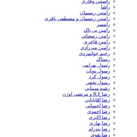
راستین وقاری
راشا
رامتین ریسمان
رامتین ریسمان و مصطفی باقری
رامسز
رامین بی باک
رامین رمضانی
رامین فاخری
رامین میرزادی
رحیم جوانمردی
رستاک
رسول بهرامی
رسول پویان
رسول کرد
رسول نجفی
رشید سینایی
رضا R.F و مرتضی اوژن
رضا آقابابایی
رضا احسانی
رضا احمدی
رضا اکبری
رضا بهاری
رضا بیدرام
رضا تقوی