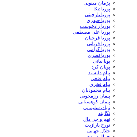
پژمان مینویی
پوریا Kz
پوریا بارجینی
پوریا حیدری
پوریا زادخوست
پوریا علی مصطفی
پوریا فرجیان
پوریا قربانی
پوریا گرامی
پوریا نصری
پویا بیاتی
پویان کرد
پیام دلپسند
پیام فتحی
پیام فخری
پیام محمودیان
پیمان رزمجویی
پیمان کوهستانی
تابان سلیمانی
تگا بند
تهم و جی دال
تورج پارازیت
جلال جهانی
جمال سیدی