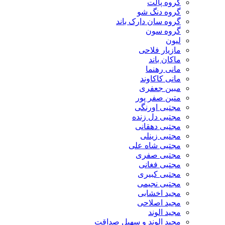
گروه پالت
گروه دنگ شو
گروه سان دارک باند
گروه سون
لیون
مازیار فلاحی
ماکان باند
مانی رهنما
مانی کاکاوند
مبین جعفری
متین صفر پور
مجتبی اورنگی
مجتبی دل زنده
مجتبی دهقانی
مجتبی زینلی
مجتبی شاه علی
مجتبی صفری
مجتبی فغانی
مجتبی کبیری
مجتبی نجیمی
مجید اخشابی
مجید اصلاحی
مجید الوند‎
مجید الوند و سهیل صداقت