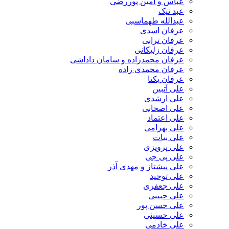
عباس و امین پوررضی
عبد نیک
عبدالله طهماسبی‎
عرفان اسدی
عرفان ترابی
عرفان زلیکانی
عرفان محمدزاده و سامان داداشی
عرفان محمدی زاده
عرفان یکتا
علی آتبین
علی ارشدی
علی اصحابی
علی اعتماد
علی بهرامی
علی بیات
علی پرویزی
علی پی جی
علی پیشتاز و مهدی آذر
علی توحید
علی جعفری
علی حبیبی
علی حسن پور
علی حسینی
علی خادمی