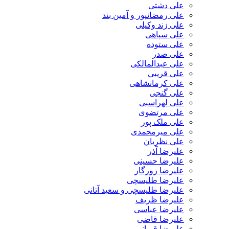
علی دشتی
علی رمضانپور و آمین بند
علی زند وکیلی
علی سپاهی
علی ستوده
علی صدر
علی عبدالمالکی
علی قریبی
علی کرمانشاهی
علی گنجی
علی لهراسبی
علی مرتضوی
علی ملک پور
علی میرمحمدی
علی نظریان
علیرضا آذر
علیرضا حسینی
علیرضا روزگار
علیرضا طلیسچی
علیرضا طلیسچی و سعید آتانی
علیرضا ظریف
علیرضا عباسی
علیرضا قاضی
علیرضا قربانی