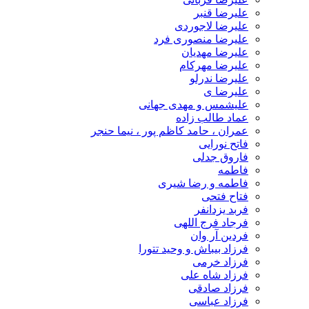
علیرضا قنبر
علیرضا لاجوردی
علیرضا منصوری فرد
علیرضا مهدیان
علیرضا مهرکام
علیرضا ندرلو
علیرضا ی
علیشمس و مهدی جهانی
عماد طالب زاده
عمران ، حامد کاظم پور ، نیما حنجر
فاتح نورایی
فاروق جدلی
فاطمه
فاطمه و رضا شیری
فتاح فتحی
فربد یزدانفر
فرجاد فرج اللهی
فردین آر وان
فرزاد بیباش و وحید تتورا
فرزاد خرمی
فرزاد شاه علی
فرزاد صادقی
فرزاد عباسی