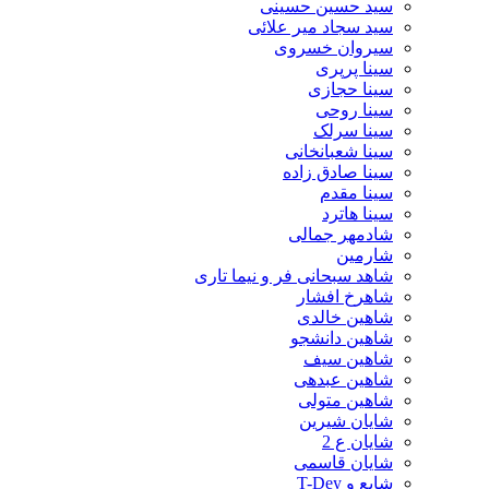
سید حسین حسینى
سید سجاد میر علائی
سیروان خسروی
سینا پرپری
سینا حجازی
سینا روحی
سینا سرلک
سینا شعبانخانی
سینا صادق زاده
سینا مقدم
سینا هاترد
شادمهر جمالی
شارمین
شاهد سبحانی فر و نیما تاری
شاهرخ افشار
شاهین خالدی
شاهین دانشجو
شاهین سیف
شاهین عبدهی
شاهین متولی
شایان شیرین
شایان ع 2
شایان قاسمی
شایع و T-Dey