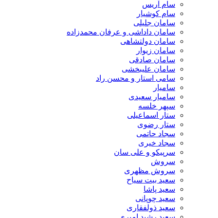
سام آریس
سام کوشیار
سامان جلیلی
سامان داداشی و عرفان محمدزاده
سامان دولتشاهی
سامان زیوار
سامان صادقی
سامان علیبخشی
سامی استار و محسن راد
سامیار
سامیار سعیدی
سپهر خلسه
ستار اسماعیلی
ستار رضوی
سجاد حاتمی
سجاد خیری
سرپیکو و علی سان
سروش
سروش مظهری
سعید بیت سیاح
سعید پاشا
سعید چوپانی
سعید ذولفقاری
سعید رشید امیری