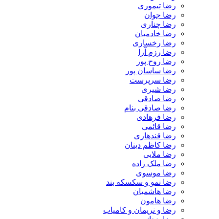
رضا تیموری
رضا جوان
رضا چناری
رضا خادمیان
رضا رخساری
رضا رزم آرا
رضا روح پور
رضا ساسان پور
رضا سرپرست
رضا شیری
رضا صادقی
رضا صادقی بنام
رضا فرهادی
رضا قائمی
رضا قندهاری
رضا کاظم دینان
رضا ملایی
رضا ملک زاده
رضا موسوی
رضا نمو و سکسکه بند
رضا هاشمیان
رضا هامون
رضا و نریمان و کامیاب