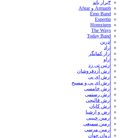
۳برار باند
Armaph و Afgar
Emo Band
Espertip
Homxigen
The Ways
Today Band
آدرین
آراد
آراز کمانگر
آراو
آرتین تی زد
آرش آردفروشان
آرش ای پی
آرش ای پی و مسیح
آرش خامسی
آرش رستمی
آرش قالیچی
آرش کایان
​آرض و ارشیا
آرمین حبیبی
آرمین سمیعی
آرمین مرسی
آروان جوان