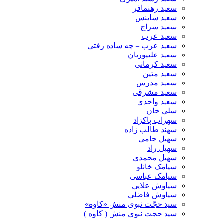
سعید رهنمافر
سعید ساینس
سعید سراج
سعید عرب
سعید عرب – چه ساده رفتی
سعید علیپوریان
سعید کرمانی
سعید متین
سعید مدرس
سعید مشرقی
سعید واحدی
سلی خان
سهراب پاکزاد
سهند طالب زاده
سهیل جامی
سهیل راد
سهیل محمدی
سیامک خانلو
سیامک عباسی
سیاوش علایی
سیاوش فاضلی
سید حجّت نبوی منش «کاوه»
سید حجت نبوی منش ( کاوه )