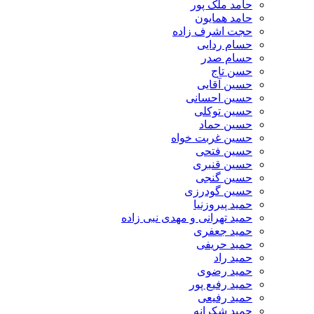
حامد ملک پور
حامد همایون
حجت اشرف زاده
حسام ردایی
حسام صدر
حسن تاج
حسین آقایی
حسین احسانی
حسین توکلی
حسین حماد
حسین غربت خواه
حسین فتحی
حسین قنبری
حسین گنجی
حسین گودرزی
حمید پیروزنیا
حمید تهرانی و مهدی نبی زاده
حمید جعفری
حمید حریفی
حمید راد
حمید رضوی
حمید رفیع پور
حمید رفیعی
حمید شکرانه