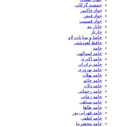
جمشید گرکانی
جواد خاکپور
جواد فیض
جواد قسمت
چاپار بند
چارتار
حاشا و پویا تات لاو
حافظ آهودشتی
حامد
حامد اسدالهی
حامد اکبری
حامد برادران
حامد بهروزی
حامد پهلان
حامد حاتم
حامد دلان
حامد رحمانی
حامد زمانی
حامد سیاهی
حامد طاها
حامد قهرایی پور
حامد لطفی
حامد محضرنیا