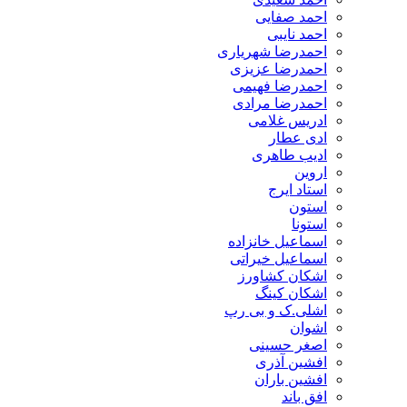
احمد صفایی
احمد نایبی
احمدرضا شهریاری
احمدرضا عزیزی
احمدرضا فهیمی
احمدرضا مرادی
ادریس غلامی
ادی عطار
ادیب طاهری
اروین
استاد ایرج
استون
استونا
اسماعیل خانزاده
اسماعیل خیراتی
اشکان کشاورز
اشکان کینگ
اشلی.ک و بی رپ
اشوان
اصغر حسینی
افشین آذری
افشین باران
افق باند