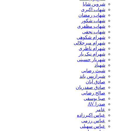
شروین شایا
شهاب اکبری
شهاب رمضان
شهاب شکور
شهاب مظفری
شهاب نجفی
شهرام شکوهی
شهرام میرجلالی
شهرام ناظری
شهرام نیک یار
شهریار حسینی
شهیاد
شیث رضایی
شیرازیس باند
صادق آبان
صادق صفدریان
صالح رضایی
صبا یوسفی
صدرا AV
عامر
عباس اکبرزاده
عباس رزمی
عباس سهیلی