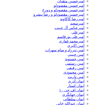
امیرحسین متقیان
امیرحسین مقصودلو
امیرحسین مقصودلو و دوزخ
امیرحسین مقصودلو و رضا پیشرو
امیررضا کاکاوند
امیرسعید
امیرعباس آل حبیب
امیرعلی
امیرعلی پورقاسم
امیرمحمد غفاری
امین اکبری
امین تیرزاد و سام سهراب
امین حبیبی
امین حسنوند
امین رستمی
امین رفیعی
امین محمودی
امین ناریت
ایمان آذری
ایمان استار
ایمان اف جی ۱۰
ایمان جهانگری
ایمان سلطانی
ایمان عبدالله خانی