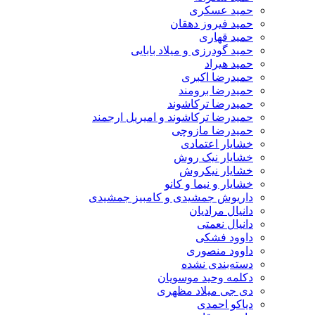
حمید عسکری
حمید فیروز دهقان
حمید قهاری
حمید گودرزی و میلاد بابایی
حمید هیراد
حمیدرضا اکبری
حمیدرضا برومند
حمیدرضا ترکاشوند
حمیدرضا ترکاشوند و امیریل ارجمند
حمیدرضا مازوچی
خشایار اعتمادی
خشایار نیک روش
خشایار نیکروش
خشایار و نیما و کانو
داریوش جمشیدی و کامبیز جمشیدی
دانیال مرادیان
دانیال نعمتی
داوود فشکی
داوود منصوری
دسته‌بندی نشده
دکلمه وحید موسویان
دی جی میلاد مظهری
دیاکو احمدی