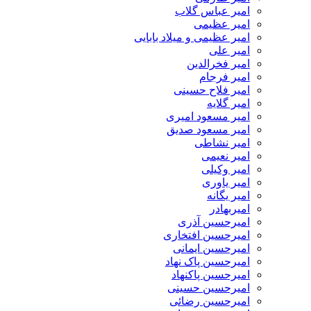
امیر عباس گلاب
امیر عظیمی
امیر عظیمی و میلاد بابایی
امیر علی
امیر فخرالدین
امیر فرجام
امیر فلاح حسینی
امیر گلایه
امیر مسعود امیری
امیر مسعود صدیق
امیر نشاطی
امیر نعیمی
امیر وکیلی
امیر یاوری
امیر یگانه
امیربهادر
امیرحسین آذری
امیرحسین افتخاری
امیرحسین ایمانی
امیرحسین پاک نهاد
امیرحسین پاکنهاد
امیرحسین حسینی
امیرحسین رضائی