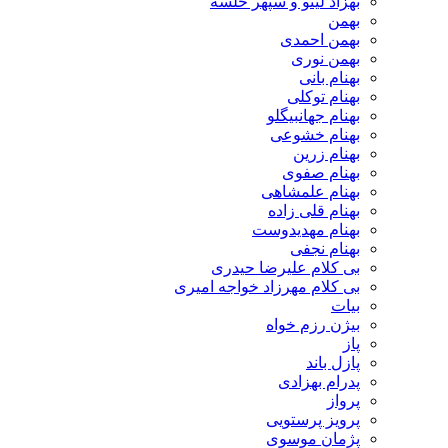
بهزاد لیتو و سپهر خلسه
بهمن
بهمن احمدی
بهمن نوری
بهنام بانی
بهنام توکلی
بهنام جهانبیگلو
بهنام خشوعی
بهنام زرین
بهنام صفوی
بهنام علمشاهی
بهنام قلی زاده
بهنام مهدیدوست
بهنام نجفی
بی کلام علیرضا حیدری
بی کلام مهرزاد خواجه امیری
بیات
بیژن رزم خواه
پاز
پازل باند
پدرام بهزادی
پرواز
پرویز پرستویی
پژمان موسوی