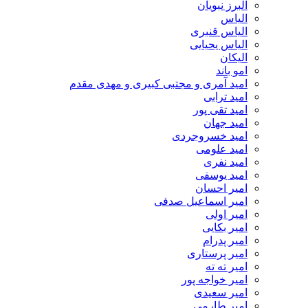
البرز نبویان
الیاس
الیاس قنبرى
الیاس یحیایی
الیکان
امو باند
امید آمری و مجتبی کبیری و مهدى مقدم
امید ترابی
امید تقی پور
امید جهان
امید خسروجردی
امید علومی
امید نفری
امید یوسفی
امیر احسان
امیر اسماعیل صدفی
امیر اولی
امیر بکایی
امیر پدرام
امیر پرستاری
امیر ته ته
امیر خواجه پور
امیر سعیدی
امیر طارمی