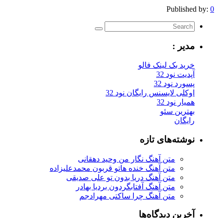
Published by:
0
مدیر :
خرید بک لینک فالو
آپدیت نود 32
پسورد نود 32
اوکلی لایسنس رایگان نود 32
همیار نود 32
بهترین سئو
رایگان
نوشته‌های تازه
متن آهنگ نگار من وحید دهقانی
متن آهنگ خنده هاتو قربون محمدعلیزاده
متن آهنگ دریا بدون تو علی صدیقی
متن آهنگ آفتابگردون بردیا بهادر
متن آهنگ چرا ساکتی مهرادجم
آخرین دیدگاه‌ها