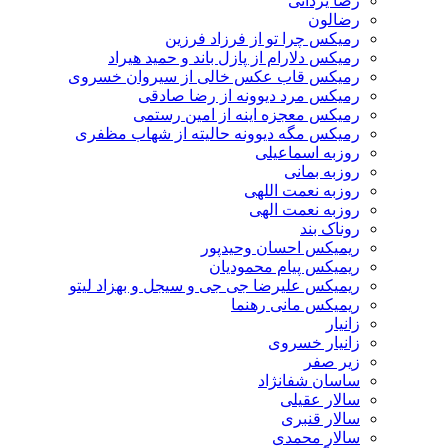
رضا یزدانی
رضالون
رمیکس چرا تو از فرزاد فرزین
رمیکس دلارام از پازل باند و حمید هیراد
رمیکس قاب عکس خالی از سیروان خسروی
رمیکس مرد دیوونه از رضا صادقی
رمیکس معجزه اینه از امین رستمی
رمیکس مگه دیوونه حالیته از شهاب مظفری
روزبه اسماعیلی
روزبه بمانی
روزبه نعمت اللهی
روزبه نعمت الهی
روناک بند
ریمیکس احسان وحیدپور
ریمیکس پیام محمودیان
ریمیکس علیرضا جی جی و سیجل و بهزاد لیتو
ریمیکس مانی رهنما
زانیار
زانیار خسروی
زیر صفر
ساسان شفانژاد
سالار عقیلی
سالار قنبری
سالار محمدی