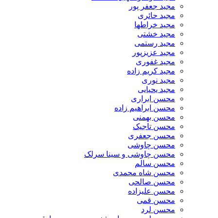
مجید جعفر پور
مجید حائری
مجید خراطها
مجید خشتی
مجید رستمی
مجید عزیزپور
مجید غفوری
مجید کریم زاده
مجید نوری
مجید یحیایی
محسن ابراری
محسن ابراهیم زاده
محسن بهمنی
محسن تاجیک
محسن جعفری
محسن چاوشی
محسن چاوشی و سینا سرلک
محسن سالم
محسن شاه محمدی
محسن صالحی
محسن علیزاده
محسن قمی
محسن لرد