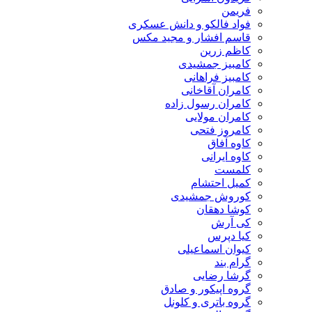
فریمن
فواد فالکو و دانش عسکری
قاسم افشار و مجید مکس
کاظم زرین
کامبیز جمشیدی
کامبیز فراهانی
کامران آقاخانی
کامران رسول زاده
کامران مولایی
کامروز فتحی
کاوه آفاق
کاوه ایرانی
کلمست
کمیل احتشام
کوروش جمشیدی
کوشا دهقان
کی آرش
کیا دپرس
کیوان اسماعیلی
گرام بند
گرشا رضایی
گروه اپیکور و صادق
گروه باتری و کلونل