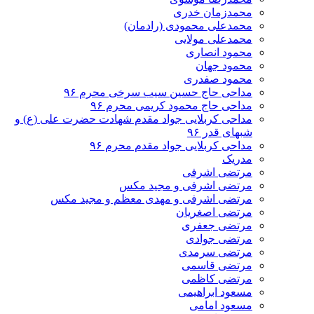
محمدزمان خدری
محمدعلی محمودی (رادمان)
محمدعلی مولایی
محمود انصاری
محمود جهان
محمود صفدری
مداحی حاج حسین سیب سرخی محرم ۹۶
مداحی حاج محمود کریمی محرم ۹۶
مداحی کربلایی جواد مقدم شهادت حضرت علی (ع) و
شبهای قدر ۹۶
مداحی کربلایی جواد مقدم محرم ۹۶
مدریک
مرتضی اشرفی
مرتضی اشرفی و مجید مکس
مرتضی اشرفی و مهدی معظم و مجید مکس
مرتضی اصغریان
مرتضی جعفری
مرتضی جوادی
مرتضی سرمدی
مرتضی قاسمی
مرتضی کاظمی
مسعود ابراهیمی
مسعود امامی