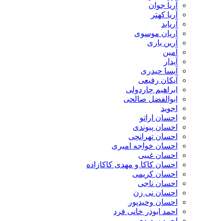
آریا جوان
آریا کهتر
آریابد
آریان موسوی
آرین یاری
آمین
آیدار
آیسا حیدری
آیکان رفیعی
ابراهیم چاردولی
ابوالفضل صالحی
اجوید
احسان اراتو
احسان پیوندی
احسان تهرانچی
احسان خواجه امیری
احسان غیبی
احسان کاکا و مهدی کاکازاده
احسان کریمی
احسان ناجی
احسان نی زن
احسان وحیدپور
احمد ابوذر خانی فرد
احمد سعیدی