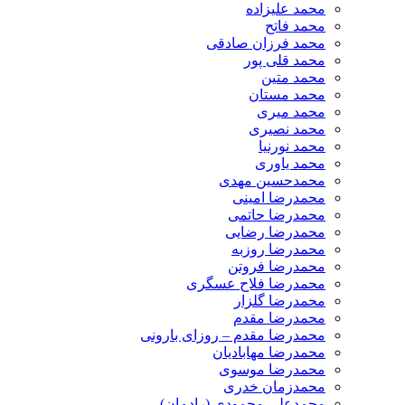
محمد علیزاده
محمد فاتح
محمد فرزان صادقی
محمد قلی پور
محمد متین
محمد مستان
محمد میری
محمد نصیری
محمد نورنیا
محمد یاوری
محمدحسین مهدی
محمدرضا امینی
محمدرضا حاتمی
محمدرضا رضایی
محمدرضا روزبه
محمدرضا فروتن
محمدرضا فلاح عسگری
محمدرضا گلزار
محمدرضا مقدم
محمدرضا مقدم – روزای بارونی
محمدرضا مهابادیان
محمدرضا موسوی
محمدزمان خدری
محمدعلی محمودی (رادمان)