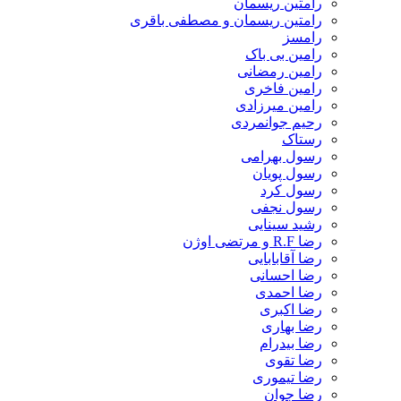
رامتین ریسمان
رامتین ریسمان و مصطفی باقری
رامسز
رامین بی باک
رامین رمضانی
رامین فاخری
رامین میرزادی
رحیم جوانمردی
رستاک
رسول بهرامی
رسول پویان
رسول کرد
رسول نجفی
رشید سینایی
رضا R.F و مرتضی اوژن
رضا آقابابایی
رضا احسانی
رضا احمدی
رضا اکبری
رضا بهاری
رضا بیدرام
رضا تقوی
رضا تیموری
رضا جوان