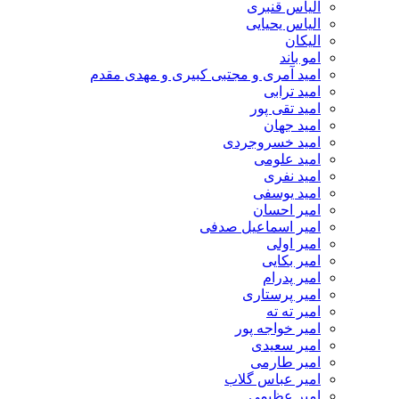
الیاس قنبرى
الیاس یحیایی
الیکان
امو باند
امید آمری و مجتبی کبیری و مهدى مقدم
امید ترابی
امید تقی پور
امید جهان
امید خسروجردی
امید علومی
امید نفری
امید یوسفی
امیر احسان
امیر اسماعیل صدفی
امیر اولی
امیر بکایی
امیر پدرام
امیر پرستاری
امیر ته ته
امیر خواجه پور
امیر سعیدی
امیر طارمی
امیر عباس گلاب
امیر عظیمی