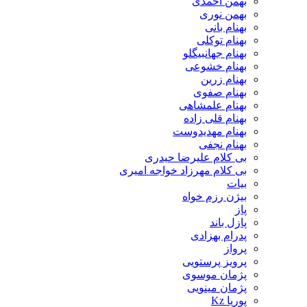
بهمن احمدی
بهمن نوری
بهنام بانی
بهنام توکلی
بهنام جهانبیگلو
بهنام خشوعی
بهنام زرین
بهنام صفوی
بهنام علمشاهی
بهنام قلی زاده
بهنام مهدیدوست
بهنام نجفی
بی کلام علیرضا حیدری
بی کلام مهرزاد خواجه امیری
بیات
بیژن رزم خواه
پاز
پازل باند
پدرام بهزادی
پرواز
پرویز پرستویی
پژمان موسوی
پژمان مینویی
پوریا Kz