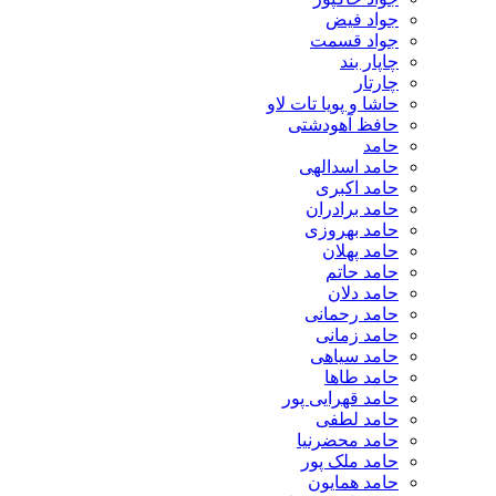
جواد فیض
جواد قسمت
چاپار بند
چارتار
حاشا و پویا تات لاو
حافظ آهودشتی
حامد
حامد اسدالهی
حامد اکبری
حامد برادران
حامد بهروزی
حامد پهلان
حامد حاتم
حامد دلان
حامد رحمانی
حامد زمانی
حامد سیاهی
حامد طاها
حامد قهرایی پور
حامد لطفی
حامد محضرنیا
حامد ملک پور
حامد همایون