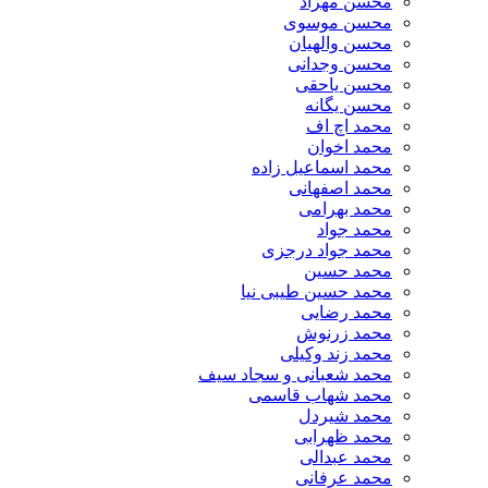
محسن مهراد
محسن موسوی
محسن والهیان
محسن وجدانی
محسن یاحقی
محسن یگانه
محمد اچ اف
محمد اخوان
محمد اسماعیل زاده
محمد اصفهانی
محمد بهرامی
محمد جواد
محمد جواد درجزی
محمد حسین
محمد حسین طیبی نیا
محمد رضایی
محمد زرنوش
محمد زند وکیلی
محمد شعبانی و سجاد سیف
محمد شهاب قاسمی
​محمد شیردل
محمد ظهرابی
محمد عبدالی
محمد عرفانی