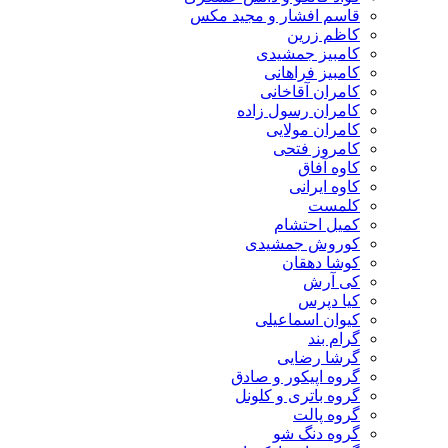
قاسم افشار و مجید مکس
کاظم زرین
کامبیز جمشیدی
کامبیز فراهانی
کامران آقاخانی
کامران رسول زاده
کامران مولایی
کامروز فتحی
کاوه آفاق
کاوه ایرانی
کلمست
کمیل احتشام
کوروش جمشیدی
کوشا دهقان
کی آرش
کیا دپرس
کیوان اسماعیلی
گرام بند
گرشا رضایی
گروه اپیکور و صادق
گروه باتری و کلونل
گروه پالت
گروه دنگ شو