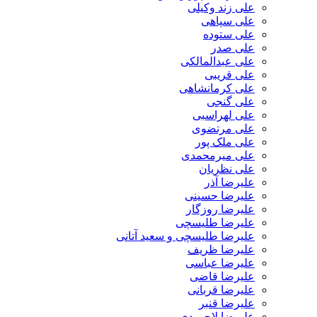
علی زند وکیلی
علی سپاهی
علی ستوده
علی صدر
علی عبدالمالکی
علی قریبی
علی کرمانشاهی
علی گنجی
علی لهراسبی
علی مرتضوی
علی ملک پور
علی میرمحمدی
علی نظریان
علیرضا آذر
علیرضا حسینی
علیرضا روزگار
علیرضا طلیسچی
علیرضا طلیسچی و سعید آتانی
علیرضا ظریف
علیرضا عباسی
علیرضا قاضی
علیرضا قربانی
علیرضا قنبر
علیرضا لاجوردی