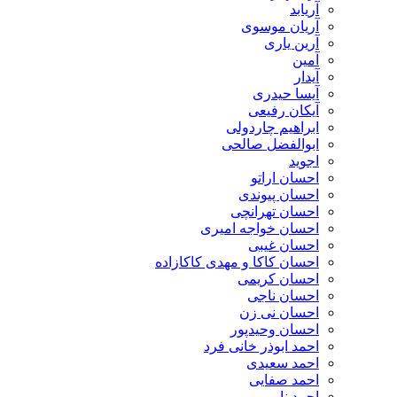
آریابد
آریان موسوی
آرین یاری
آمین
آیدار
آیسا حیدری
آیکان رفیعی
ابراهیم چاردولی
ابوالفضل صالحی
اجوید
احسان اراتو
احسان پیوندی
احسان تهرانچی
احسان خواجه امیری
احسان غیبی
احسان کاکا و مهدی کاکازاده
احسان کریمی
احسان ناجی
احسان نی زن
احسان وحیدپور
احمد ابوذر خانی فرد
احمد سعیدی
احمد صفایی
احمد نایبی