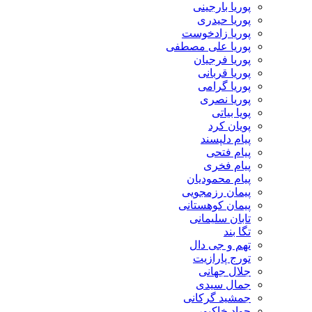
پوریا بارجینی
پوریا حیدری
پوریا زادخوست
پوریا علی مصطفی
پوریا فرجیان
پوریا قربانی
پوریا گرامی
پوریا نصری
پویا بیاتی
پویان کرد
پیام دلپسند
پیام فتحی
پیام فخری
پیام محمودیان
پیمان رزمجویی
پیمان کوهستانی
تابان سلیمانی
تگا بند
تهم و جی دال
تورج پارازیت
جلال جهانی
جمال سیدی
جمشید گرکانی
جواد خاکپور