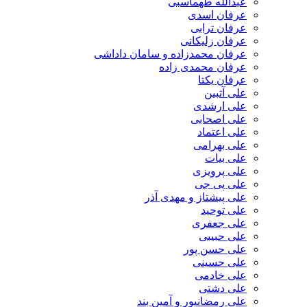
عبدالله طهماسبی‎
عرفان اسدی
عرفان ترابی
عرفان زلیکانی
عرفان محمدزاده و سامان داداشی
عرفان محمدی زاده
عرفان یکتا
علی آتبین
علی ارشدی
علی اصحابی
علی اعتماد
علی بهرامی
علی بیات
علی پرویزی
علی پی جی
علی پیشتاز و مهدی آذر
علی توحید
علی جعفری
علی حبیبی
علی حسن پور
علی حسینی
علی خادمی
علی دشتی
علی رمضانپور و آمین بند