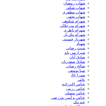
شهاب رمضان
شهاب شکور
شهاب مظفری
شهاب نجفی
شهرام شکوهی
شهرام میرجلالی
شهرام ناظری
شهرام نیک یار
شهریار حسینی
شهیاد
شیث رضایی
شیرازیس باند
صادق آبان
صادق صفدریان
صالح رضایی
صبا یوسفی
صدرا AV
عامر
عباس اکبرزاده
عباس رزمی
عباس سهیلی
عباس و امین پوررضی
عبد نیک