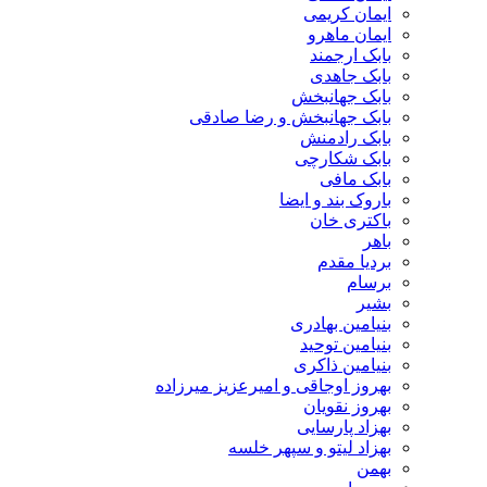
ایمان کریمی
ایمان ماهرو
بابک ارجمند
بابک جاهدی
بابک جهانبخش
بابک جهانبخش و رضا صادقی
بابک رادمنش
بابک شکارچی
بابک مافی
باروک بند و ایضا
باکتری خان
باهر
بردیا مقدم
برسام
بشیر
بنیامین بهادری
بنیامین توحید
بنیامین ذاکری
بهروز اوجاقی و امیرعزیز میرزاده
بهروز نقویان
بهزاد پارسایی
بهزاد لیتو و سپهر خلسه
بهمن