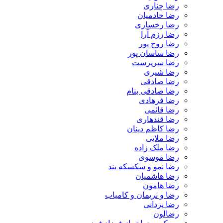
رضا چناری
رضا خادمیان
رضا رخساری
رضا رزم آرا
رضا روح پور
رضا ساسان پور
رضا سرپرست
رضا شیری
رضا صادقی
رضا صادقی بنام
رضا فرهادی
رضا قائمی
رضا قندهاری
رضا کاظم دینان
رضا ملایی
رضا ملک زاده
رضا موسوی
رضا نمو و سکسکه بند
رضا هاشمیان
رضا هامون
رضا و نریمان و کامیاب
رضا یزدانی
رضالون