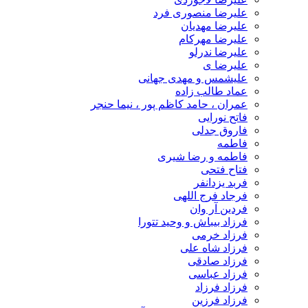
علیرضا منصوری فرد
علیرضا مهدیان
علیرضا مهرکام
علیرضا ندرلو
علیرضا ی
علیشمس و مهدی جهانی
عماد طالب زاده
عمران ، حامد کاظم پور ، نیما حنجر
فاتح نورایی
فاروق جدلی
فاطمه
فاطمه و رضا شیری
فتاح فتحی
فربد یزدانفر
فرجاد فرج اللهی
فردین آر وان
فرزاد بیباش و وحید تتورا
فرزاد خرمی
فرزاد شاه علی
فرزاد صادقی
فرزاد عباسی
فرزاد فرزاد
فرزاد فرزین