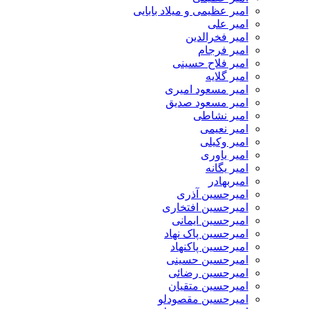
امیر عظیمی و میلاد بابایی
امیر علی
امیر فخرالدین
امیر فرجام
امیر فلاح حسینی
امیر گلایه
امیر مسعود امیری
امیر مسعود صدیق
امیر نشاطی
امیر نعیمی
امیر وکیلی
امیر یاوری
امیر یگانه
امیربهادر
امیرحسین آذری
امیرحسین افتخاری
امیرحسین ایمانی
امیرحسین پاک نهاد
امیرحسین پاکنهاد
امیرحسین حسینی
امیرحسین رضائی
امیرحسین متقیان
امیرحسین مقصودلو