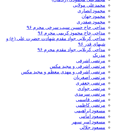
محمدعلی مولایی
محمود انصاری
محمود جهان
محمود صفدری
مداحی حاج حسین سیب سرخی محرم ۹۶
مداحی حاج محمود کریمی محرم ۹۶
مداحی کربلایی جواد مقدم شهادت حضرت علی (ع) و
شبهای قدر ۹۶
مداحی کربلایی جواد مقدم محرم ۹۶
مدریک
مرتضی اشرفی
مرتضی اشرفی و مجید مکس
مرتضی اشرفی و مهدی معظم و مجید مکس
مرتضی اصغریان
مرتضی جعفری
مرتضی جوادی
مرتضی سرمدی
مرتضی قاسمی
مرتضی کاظمی
مسعود ابراهیمی
مسعود امامی
مسعود امیر سپهر
مسعود جلالی