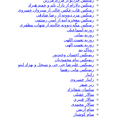
رمیکس چرا تو از فرزاد فرزین
رمیکس دلارام از پازل باند و حمید هیراد
رمیکس قاب عکس خالی از سیروان خسروی
رمیکس مرد دیوونه از رضا صادقی
رمیکس معجزه اینه از امین رستمی
رمیکس مگه دیوونه حالیته از شهاب مظفری
روزبه اسماعیلی
روزبه بمانی
روزبه نعمت اللهی
روزبه نعمت الهی
روناک بند
ریمیکس احسان وحیدپور
ریمیکس پیام محمودیان
ریمیکس علیرضا جی جی و سیجل و بهزاد لیتو
ریمیکس مانی رهنما
زانیار
زانیار خسروی
زیر صفر
ساسان شفانژاد
سالار عقیلی
سالار قنبری
سالار محمدی
سام آریس
سام کوشیار