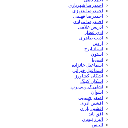
احمدرضا شهریاری
احمدرضا عزیزی
احمدرضا فهیمی
احمدرضا مرادی
ادریس غلامی
ادی عطار
ادیب طاهری
اروین
استاد ایرج
استون
استونا
اسماعیل خانزاده
اسماعیل خیراتی
اشکان کشاورز
اشکان کینگ
اشلی.ک و بی رپ
اشوان
اصغر حسینی
افشین آذری
افشین باران
افق باند
البرز نبویان
الیاس