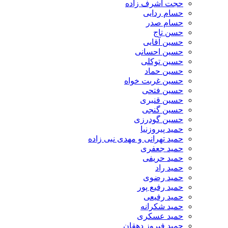
حجت اشرف زاده
حسام ردایی
حسام صدر
حسن تاج
حسین آقایی
حسین احسانی
حسین توکلی
حسین حماد
حسین غربت خواه
حسین فتحی
حسین قنبری
حسین گنجی
حسین گودرزی
حمید پیروزنیا
حمید تهرانی و مهدی نبی زاده
حمید جعفری
حمید حریفی
حمید راد
حمید رضوی
حمید رفیع پور
حمید رفیعی
حمید شکرانه
حمید عسکری
حمید فیروز دهقان