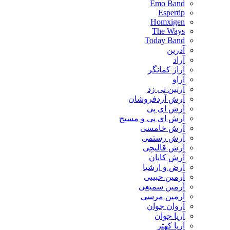
Emo Band
Espertip
Homxigen
The Ways
Today Band
آدرین
آراد
آراز کمانگر
آراو
آرتین تی زد
آرش آردفروشان
آرش ای پی
آرش ای پی و مسیح
آرش خامسی
آرش رستمی
آرش قالیچی
آرش کایان
​آرض و ارشیا
آرمین حبیبی
آرمین سمیعی
آرمین مرسی
آروان جوان
آریا جوان
آریا کهتر