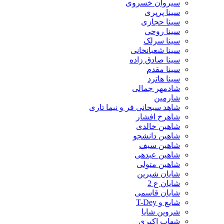
سیروان خسروی
سینا پرپری
سینا حجازی
سینا روحی
سینا سرلک
سینا شعبانخانی
سینا صادق زاده
سینا مقدم
سینا هاترد
شادمهر جمالی
شارمین
شاهد سبحانی فر و نیما تاری
شاهرخ افشار
شاهین خالدی
شاهین دانشجو
شاهین سیف
شاهین عبدهی
شاهین متولی
شایان شیرین
شایان ع 2
شایان قاسمی
شایع و T-Dey
شروین شایا
شهاب اکبری