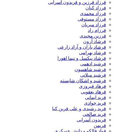
فرزاد فرزین و فریدون آسرایی
فرزاد کیان
فرزاد محمدی
فرزاد مستوفی
فرزاد میریان
فرزام راد
فرزین مجیدی
فرشاد آرون
فرشاد باران و آراد زارعی
فرشاد بهرامی
فرشاد پیکسل و نیما اهورا
فرشید ادهمی
فرشید شاهسون
فرشید میلانی
فرشید و اشکان شایسته
فرهاد فیروزی
فرهاد یعقوبی
فرید ایمانی
فرید جوادی
فرید رشیدی و علی فرین کیا
فرید صالحی
فریدون آسرایی
فریمن
فواد فالکو و دانش عسکری