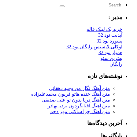
مدیر :
خرید بک لینک فالو
آپدیت نود 32
پسورد نود 32
اوکلی لایسنس رایگان نود 32
همیار نود 32
بهترین سئو
رایگان
نوشته‌های تازه
متن آهنگ نگار من وحید دهقانی
متن آهنگ خنده هاتو قربون محمدعلیزاده
متن آهنگ دریا بدون تو علی صدیقی
متن آهنگ آفتابگردون بردیا بهادر
متن آهنگ چرا ساکتی مهرادجم
آخرین دیدگاه‌ها
بایگانی‌ها