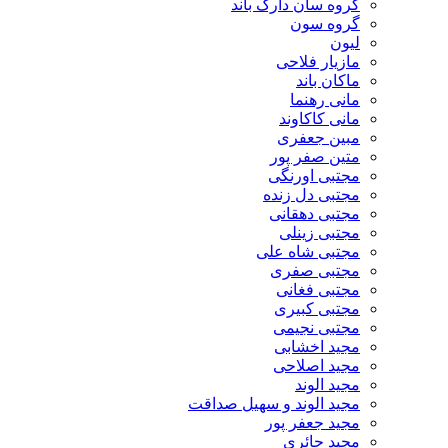
گروه سان دارک باند
گروه سون
لیون
مازیار فلاحی
ماکان باند
مانی رهنما
مانی کاکاوند
مبین جعفری
متین صفر پور
مجتبی اورنگی
مجتبی دل زنده
مجتبی دهقانی
مجتبی زینلی
مجتبی شاه علی
مجتبی صفری
مجتبی فغانی
مجتبی کبیری
مجتبی نجیمی
مجید اخشابی
مجید اصلاحی
مجید الوند‎
مجید الوند و سهیل صداقت
مجید جعفر پور
مجید حائری