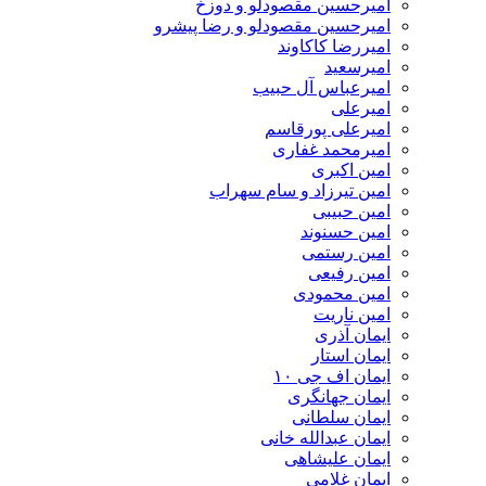
امیرحسین مقصودلو و دوزخ
امیرحسین مقصودلو و رضا پیشرو
امیررضا کاکاوند
امیرسعید
امیرعباس آل حبیب
امیرعلی
امیرعلی پورقاسم
امیرمحمد غفاری
امین اکبری
امین تیرزاد و سام سهراب
امین حبیبی
امین حسنوند
امین رستمی
امین رفیعی
امین محمودی
امین ناریت
ایمان آذری
ایمان استار
ایمان اف جی ۱۰
ایمان جهانگری
ایمان سلطانی
ایمان عبدالله خانی
ایمان علیشاهی
ایمان غلامی