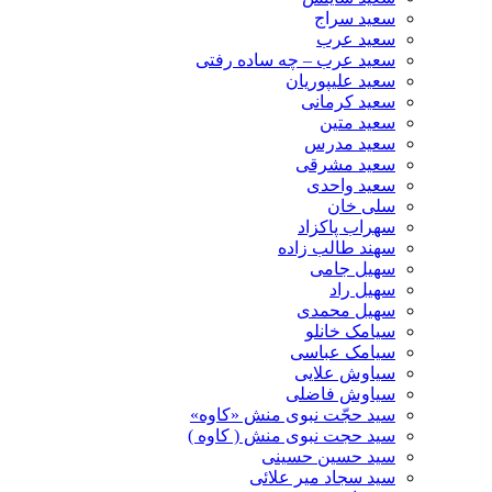
سعید سراج
سعید عرب
سعید عرب – چه ساده رفتی
سعید علیپوریان
سعید کرمانی
سعید متین
سعید مدرس
سعید مشرقی
سعید واحدی
سلی خان
سهراب پاکزاد
سهند طالب زاده
سهیل جامی
سهیل راد
سهیل محمدی
سیامک خانلو
سیامک عباسی
سیاوش علایی
سیاوش فاضلی
سید حجّت نبوی منش «کاوه»
سید حجت نبوی منش ( کاوه )
سید حسین حسینى
سید سجاد میر علائی