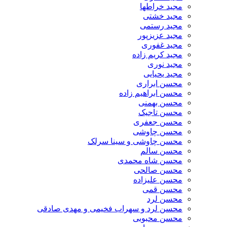
مجید خراطها
مجید خشتی
مجید رستمی
مجید عزیزپور
مجید غفوری
مجید کریم زاده
مجید نوری
مجید یحیایی
محسن ابراری
محسن ابراهیم زاده
محسن بهمنی
محسن تاجیک
محسن جعفری
محسن چاوشی
محسن چاوشی و سینا سرلک
محسن سالم
محسن شاه محمدی
محسن صالحی
محسن علیزاده
محسن قمی
محسن لرد
محسن لرد و سهراب فخیمی و مهدی صادقی
محسن محبوبی