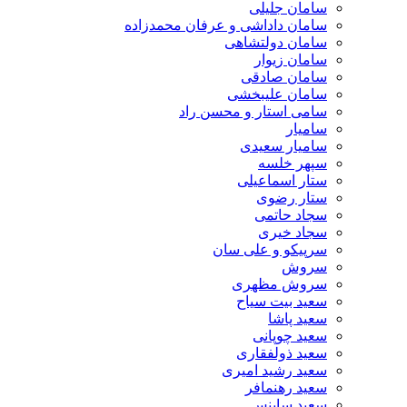
سامان جلیلی
سامان داداشی و عرفان محمدزاده
سامان دولتشاهی
سامان زیوار
سامان صادقی
سامان علیبخشی
سامی استار و محسن راد
سامیار
سامیار سعیدی
سپهر خلسه
ستار اسماعیلی
ستار رضوی
سجاد حاتمی
سجاد خیری
سرپیکو و علی سان
سروش
سروش مظهری
سعید بیت سیاح
سعید پاشا
سعید چوپانی
سعید ذولفقاری
سعید رشید امیری
سعید رهنمافر
سعید ساینس