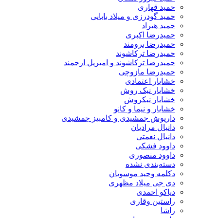
حمید قهاری
حمید گودرزی و میلاد بابایی
حمید هیراد
حمیدرضا اکبری
حمیدرضا برومند
حمیدرضا ترکاشوند
حمیدرضا ترکاشوند و امیریل ارجمند
حمیدرضا مازوچی
خشایار اعتمادی
خشایار نیک روش
خشایار نیکروش
خشایار و نیما و کانو
داریوش جمشیدی و کامبیز جمشیدی
دانیال مرادیان
دانیال نعمتی
داوود فشکی
داوود منصوری
دسته‌بندی نشده
دکلمه وحید موسویان
دی جی میلاد مظهری
دیاکو احمدی
راستین وقاری
راشا