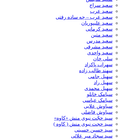
سعید سراج
سعید عرب
سعید عرب – چه ساده رفتی
سعید علیپوریان
سعید کرمانی
سعید متین
سعید مدرس
سعید مشرقی
سعید واحدی
سلی خان
سهراب پاکزاد
سهند طالب زاده
سهیل جامی
سهیل راد
سهیل محمدی
سیامک خانلو
سیامک عباسی
سیاوش علایی
سیاوش فاضلی
سید حجّت نبوی منش «کاوه»
سید حجت نبوی منش ( کاوه )
سید حسین حسینى
سید سجاد میر علائی