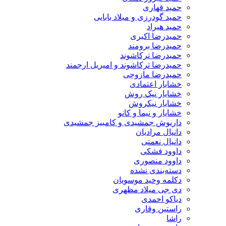
حمید قهاری
حمید گودرزی و میلاد بابایی
حمید هیراد
حمیدرضا اکبری
حمیدرضا برومند
حمیدرضا ترکاشوند
حمیدرضا ترکاشوند و امیریل ارجمند
حمیدرضا مازوچی
خشایار اعتمادی
خشایار نیک روش
خشایار نیکروش
خشایار و نیما و کانو
داریوش جمشیدی و کامبیز جمشیدی
دانیال مرادیان
دانیال نعمتی
داوود فشکی
داوود منصوری
دسته‌بندی نشده
دکلمه وحید موسویان
دی جی میلاد مظهری
دیاکو احمدی
راستین وقاری
راشا