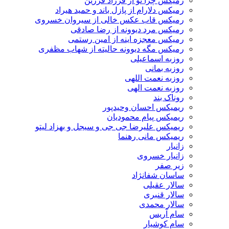
رمیکس چرا تو از فرزاد فرزین
رمیکس دلارام از پازل باند و حمید هیراد
رمیکس قاب عکس خالی از سیروان خسروی
رمیکس مرد دیوونه از رضا صادقی
رمیکس معجزه اینه از امین رستمی
رمیکس مگه دیوونه حالیته از شهاب مظفری
روزبه اسماعیلی
روزبه بمانی
روزبه نعمت اللهی
روزبه نعمت الهی
روناک بند
ریمیکس احسان وحیدپور
ریمیکس پیام محمودیان
ریمیکس علیرضا جی جی و سیجل و بهزاد لیتو
ریمیکس مانی رهنما
زانیار
زانیار خسروی
زیر صفر
ساسان شفانژاد
سالار عقیلی
سالار قنبری
سالار محمدی
سام آریس
سام کوشیار