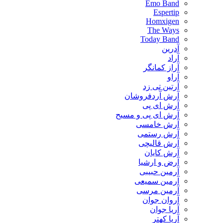
Emo Band
Espertip
Homxigen
The Ways
Today Band
آدرین
آراد
آراز کمانگر
آراو
آرتین تی زد
آرش آردفروشان
آرش ای پی
آرش ای پی و مسیح
آرش خامسی
آرش رستمی
آرش قالیچی
آرش کایان
​آرض و ارشیا
آرمین حبیبی
آرمین سمیعی
آرمین مرسی
آروان جوان
آریا جوان
آریا کهتر