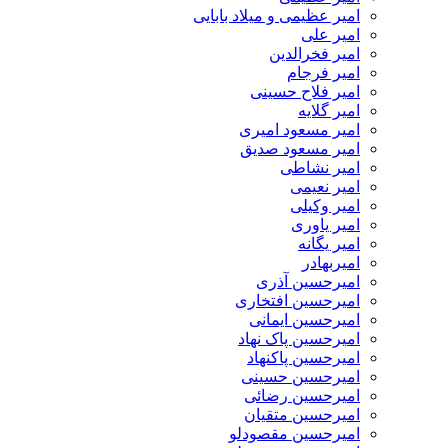
امیر عظیمی و میلاد بابایی
امیر علی
امیر فخرالدین
امیر فرجام
امیر فلاح حسینی
امیر گلایه
امیر مسعود امیری
امیر مسعود صدیق
امیر نشاطی
امیر نعیمی
امیر وکیلی
امیر یاوری
امیر یگانه
امیربهادر
امیرحسین آذری
امیرحسین افتخاری
امیرحسین ایمانی
امیرحسین پاک نهاد
امیرحسین پاکنهاد
امیرحسین حسینی
امیرحسین رضائی
امیرحسین متقیان
امیرحسین مقصودلو