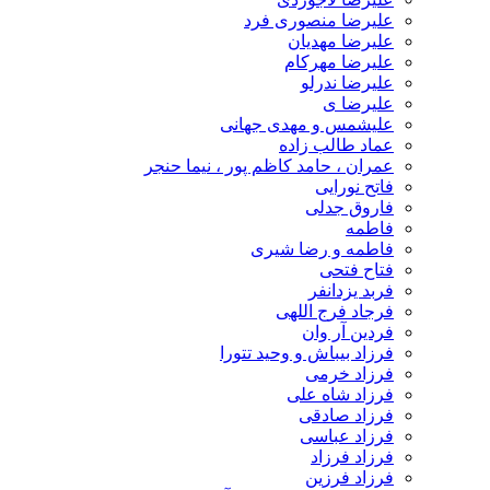
علیرضا منصوری فرد
علیرضا مهدیان
علیرضا مهرکام
علیرضا ندرلو
علیرضا ی
علیشمس و مهدی جهانی
عماد طالب زاده
عمران ، حامد کاظم پور ، نیما حنجر
فاتح نورایی
فاروق جدلی
فاطمه
فاطمه و رضا شیری
فتاح فتحی
فربد یزدانفر
فرجاد فرج اللهی
فردین آر وان
فرزاد بیباش و وحید تتورا
فرزاد خرمی
فرزاد شاه علی
فرزاد صادقی
فرزاد عباسی
فرزاد فرزاد
فرزاد فرزین