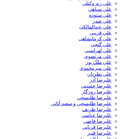
علی زند وکیلی
علی سپاهی
علی ستوده
علی صدر
علی عبدالمالکی
علی قریبی
علی کرمانشاهی
علی گنجی
علی لهراسبی
علی مرتضوی
علی ملک پور
علی میرمحمدی
علی نظریان
علیرضا آذر
علیرضا حسینی
علیرضا روزگار
علیرضا طلیسچی
علیرضا طلیسچی و سعید آتانی
علیرضا ظریف
علیرضا عباسی
علیرضا قاضی
علیرضا قربانی
علیرضا قنبر
علیرضا لاجوردی