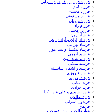
فرزاد فرزین و فریدون آسرایی
فرزاد کیان
فرزاد محمدی
فرزاد مستوفی
فرزاد میریان
فرزام راد
فرزین مجیدی
فرشاد آرون
فرشاد باران و آراد زارعی
فرشاد بهرامی
فرشاد پیکسل و نیما اهورا
فرشید ادهمی
فرشید شاهسون
فرشید میلانی
فرشید و اشکان شایسته
فرهاد فیروزی
فرهاد یعقوبی
فرید ایمانی
فرید جوادی
فرید رشیدی و علی فرین کیا
فرید صالحی
فریدون آسرایی
فریمن
فواد فالکو و دانش عسکری