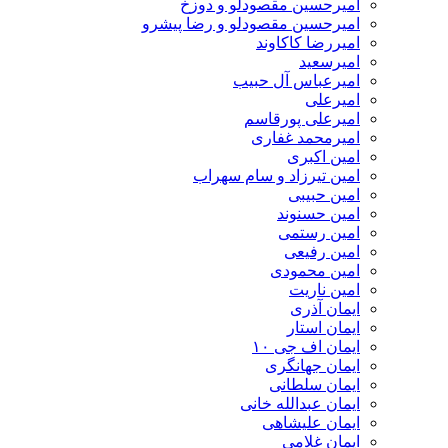
امیرحسین مقصودلو و دوزخ
امیرحسین مقصودلو و رضا پیشرو
امیررضا کاکاوند
امیرسعید
امیرعباس آل حبیب
امیرعلی
امیرعلی پورقاسم
امیرمحمد غفاری
امین اکبری
امین تیرزاد و سام سهراب
امین حبیبی
امین حسنوند
امین رستمی
امین رفیعی
امین محمودی
امین ناریت
ایمان آذری
ایمان استار
ایمان اف جی ۱۰
ایمان جهانگری
ایمان سلطانی
ایمان عبدالله خانی
ایمان علیشاهی
ایمان غلامی