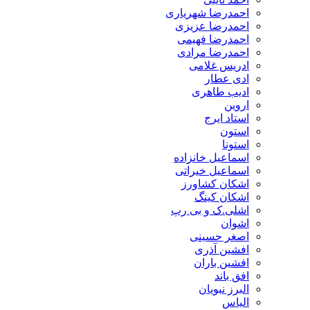
احمدرضا شهریاری
احمدرضا عزیزی
احمدرضا فهیمی
احمدرضا مرادی
ادریس غلامی
ادی عطار
ادیب طاهری
اروین
استاد ایرج
استون
استونا
اسماعیل خانزاده
اسماعیل خیراتی
اشکان کشاورز
اشکان کینگ
اشلی.ک و بی رپ
اشوان
اصغر حسینی
افشین آذری
افشین باران
افق باند
البرز نبویان
الیاس