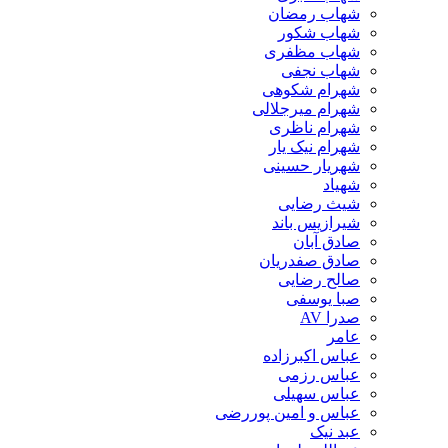
شهاب رمضان
شهاب شکور
شهاب مظفری
شهاب نجفی
شهرام شکوهی
شهرام میرجلالی
شهرام ناظری
شهرام نیک یار
شهریار حسینی
شهیاد
شیث رضایی
شیرازیس باند
صادق آبان
صادق صفدریان
صالح رضایی
صبا یوسفی
صدرا AV
عامر
عباس اکبرزاده
عباس رزمی
عباس سهیلی
عباس و امین پوررضی
عبد نیک