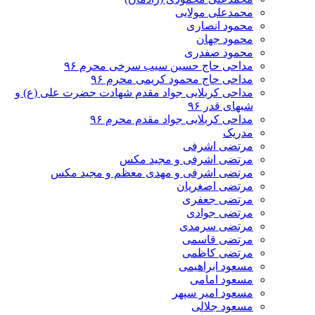
محمدعلی مولایی
محمود انصاری
محمود جهان
محمود صفدری
مداحی حاج حسین سیب سرخی محرم ۹۶
مداحی حاج محمود کریمی محرم ۹۶
مداحی کربلایی جواد مقدم شهادت حضرت علی (ع) و
شبهای قدر ۹۶
مداحی کربلایی جواد مقدم محرم ۹۶
مدریک
مرتضی اشرفی
مرتضی اشرفی و مجید مکس
مرتضی اشرفی و مهدی معظم و مجید مکس
مرتضی اصغریان
مرتضی جعفری
مرتضی جوادی
مرتضی سرمدی
مرتضی قاسمی
مرتضی کاظمی
مسعود ابراهیمی
مسعود امامی
مسعود امیر سپهر
مسعود جلالی