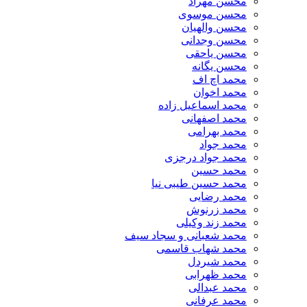
محسن مهراد
محسن موسوی
محسن والهیان
محسن وجدانی
محسن یاحقی
محسن یگانه
محمد اچ اف
محمد اخوان
محمد اسماعیل زاده
محمد اصفهانی
محمد بهرامی
محمد جواد
محمد جواد درجزی
محمد حسین
محمد حسین طیبی نیا
محمد رضایی
محمد زرنوش
محمد زند وکیلی
محمد شعبانی و سجاد سیف
محمد شهاب قاسمی
​محمد شیردل
محمد ظهرابی
محمد عبدالی
محمد عرفانی