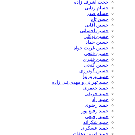
حجت اشرف زاده
حسام ردایی
حسام صدر
حسن تاج
حسین آقایی
حسین احسانی
حسین توکلی
حسین حماد
حسین غربت خواه
حسین فتحی
حسین قنبری
حسین گنجی
حسین گودرزی
حمید پیروزنیا
حمید تهرانی و مهدی نبی زاده
حمید جعفری
حمید حریفی
حمید راد
حمید رضوی
حمید رفیع پور
حمید رفیعی
حمید شکرانه
حمید عسکری
حمید فیروز دهقان