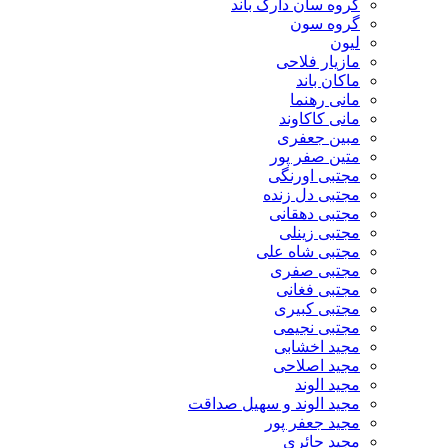
گروه سان دارک باند
گروه سون
لیون
مازیار فلاحی
ماکان باند
مانی رهنما
مانی کاکاوند
مبین جعفری
متین صفر پور
مجتبی اورنگی
مجتبی دل زنده
مجتبی دهقانی
مجتبی زینلی
مجتبی شاه علی
مجتبی صفری
مجتبی فغانی
مجتبی کبیری
مجتبی نجیمی
مجید اخشابی
مجید اصلاحی
مجید الوند‎
مجید الوند و سهیل صداقت
مجید جعفر پور
مجید حائری