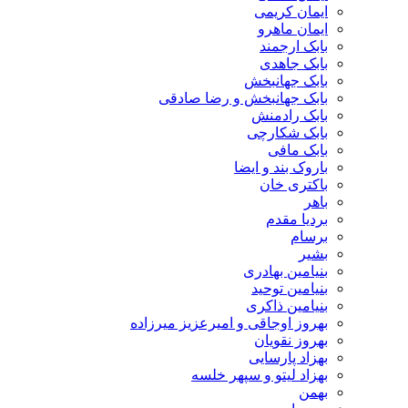
ایمان کریمی
ایمان ماهرو
بابک ارجمند
بابک جاهدی
بابک جهانبخش
بابک جهانبخش و رضا صادقی
بابک رادمنش
بابک شکارچی
بابک مافی
باروک بند و ایضا
باکتری خان
باهر
بردیا مقدم
برسام
بشیر
بنیامین بهادری
بنیامین توحید
بنیامین ذاکری
بهروز اوجاقی و امیرعزیز میرزاده
بهروز نقویان
بهزاد پارسایی
بهزاد لیتو و سپهر خلسه
بهمن