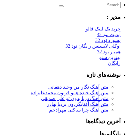
مدیر :
خرید بک لینک فالو
آپدیت نود 32
پسورد نود 32
اوکلی لایسنس رایگان نود 32
همیار نود 32
بهترین سئو
رایگان
نوشته‌های تازه
متن آهنگ نگار من وحید دهقانی
متن آهنگ خنده هاتو قربون محمدعلیزاده
متن آهنگ دریا بدون تو علی صدیقی
متن آهنگ آفتابگردون بردیا بهادر
متن آهنگ چرا ساکتی مهرادجم
آخرین دیدگاه‌ها
بایگانی‌ها