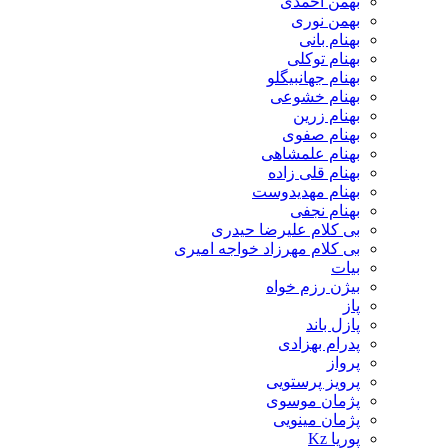
بهمن احمدی
بهمن نوری
بهنام بانی
بهنام توکلی
بهنام جهانبیگلو
بهنام خشوعی
بهنام زرین
بهنام صفوی
بهنام علمشاهی
بهنام قلی زاده
بهنام مهدیدوست
بهنام نجفی
بی کلام علیرضا حیدری
بی کلام مهرزاد خواجه امیری
بیات
بیژن رزم خواه
پاز
پازل باند
پدرام بهزادی
پرواز
پرویز پرستویی
پژمان موسوی
پژمان مینویی
پوریا Kz