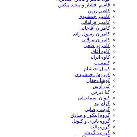
قاسم افشار و مجید مکس
کاظم زرین
کامبیز جمشیدی
کامبیز فراهانی
کامران آقاخانی
کامران رسول زاده
کامران مولایی
کامروز فتحی
کاوه آفاق
کاوه ایرانی
کلمست
کمیل احتشام
کوروش جمشیدی
کوشا دهقان
کی آرش
کیا دپرس
کیوان اسماعیلی
گرام بند
گرشا رضایی
گروه اپیکور و صادق
گروه باتری و کلونل
گروه پالت
گروه دنگ شو