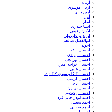
آریابد
آریان موسوی
آرین یاری
آمین
آیدار
آیسا حیدری
آیکان رفیعی
ابراهیم چاردولی
ابوالفضل صالحی
اجوید
احسان اراتو
احسان پیوندی
احسان تهرانچی
احسان خواجه امیری
احسان غیبی
احسان کاکا و مهدی کاکازاده
احسان کریمی
احسان ناجی
احسان نی زن
احسان وحیدپور
احمد ابوذر خانی فرد
احمد سعیدی
احمد صفایی
احمد نایبی