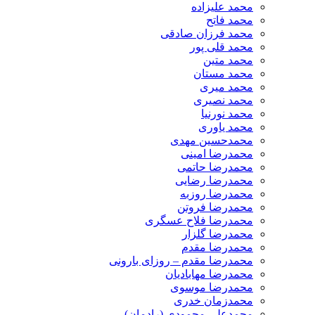
محمد علیزاده
محمد فاتح
محمد فرزان صادقی
محمد قلی پور
محمد متین
محمد مستان
محمد میری
محمد نصیری
محمد نورنیا
محمد یاوری
محمدحسین مهدی
محمدرضا امینی
محمدرضا حاتمی
محمدرضا رضایی
محمدرضا روزبه
محمدرضا فروتن
محمدرضا فلاح عسگری
محمدرضا گلزار
محمدرضا مقدم
محمدرضا مقدم – روزای بارونی
محمدرضا مهابادیان
محمدرضا موسوی
محمدزمان خدری
محمدعلی محمودی (رادمان)