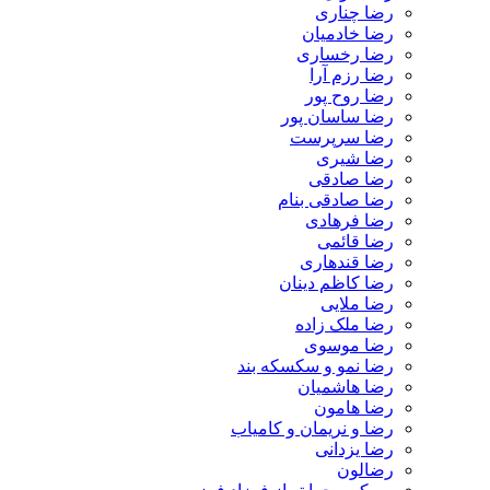
رضا چناری
رضا خادمیان
رضا رخساری
رضا رزم آرا
رضا روح پور
رضا ساسان پور
رضا سرپرست
رضا شیری
رضا صادقی
رضا صادقی بنام
رضا فرهادی
رضا قائمی
رضا قندهاری
رضا کاظم دینان
رضا ملایی
رضا ملک زاده
رضا موسوی
رضا نمو و سکسکه بند
رضا هاشمیان
رضا هامون
رضا و نریمان و کامیاب
رضا یزدانی
رضالون