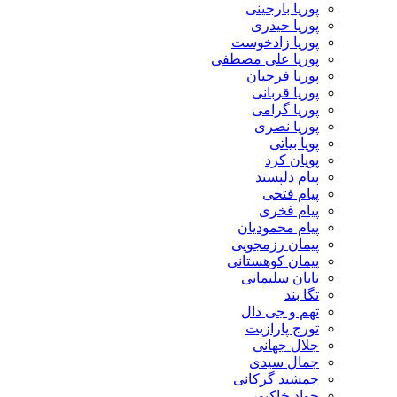
پوریا بارجینی
پوریا حیدری
پوریا زادخوست
پوریا علی مصطفی
پوریا فرجیان
پوریا قربانی
پوریا گرامی
پوریا نصری
پویا بیاتی
پویان کرد
پیام دلپسند
پیام فتحی
پیام فخری
پیام محمودیان
پیمان رزمجویی
پیمان کوهستانی
تابان سلیمانی
تگا بند
تهم و جی دال
تورج پارازیت
جلال جهانی
جمال سیدی
جمشید گرکانی
جواد خاکپور