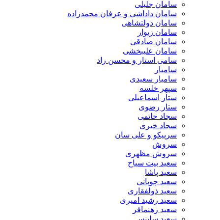
سامان جلیلی
سامان داداشی و عرفان محمدزاده
سامان دولتشاهی
سامان زیوار
سامان صادقی
سامان علیبخشی
سامی استار و محسن راد
سامیار
سامیار سعیدی
سپهر خلسه
ستار اسماعیلی
ستار رضوی
سجاد حاتمی
سجاد خیری
سرپیکو و علی سان
سروش
سروش مظهری
سعید بیت سیاح
سعید پاشا
سعید چوپانی
سعید ذولفقاری
سعید رشید امیری
سعید رهنمافر
سعید ساینس