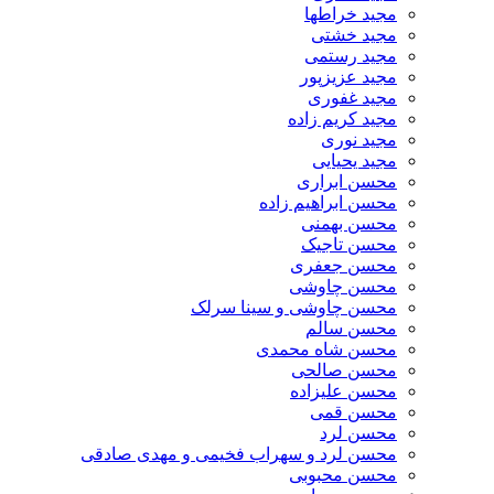
مجید خراطها
مجید خشتی
مجید رستمی
مجید عزیزپور
مجید غفوری
مجید کریم زاده
مجید نوری
مجید یحیایی
محسن ابراری
محسن ابراهیم زاده
محسن بهمنی
محسن تاجیک
محسن جعفری
محسن چاوشی
محسن چاوشی و سینا سرلک
محسن سالم
محسن شاه محمدی
محسن صالحی
محسن علیزاده
محسن قمی
محسن لرد
محسن لرد و سهراب فخیمی و مهدی صادقی
محسن محبوبی