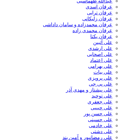
عبدالله طهماسبی‎
عرفان اسدی
عرفان ترابی
عرفان زلیکانی
عرفان محمدزاده و سامان داداشی
عرفان محمدی زاده
عرفان یکتا
علی آتبین
علی ارشدی
علی اصحابی
علی اعتماد
علی بهرامی
علی بیات
علی پرویزی
علی پی جی
علی پیشتاز و مهدی آذر
علی توحید
علی جعفری
علی حبیبی
علی حسن پور
علی حسینی
علی خادمی
علی دشتی
علی رمضانپور و آمین بند