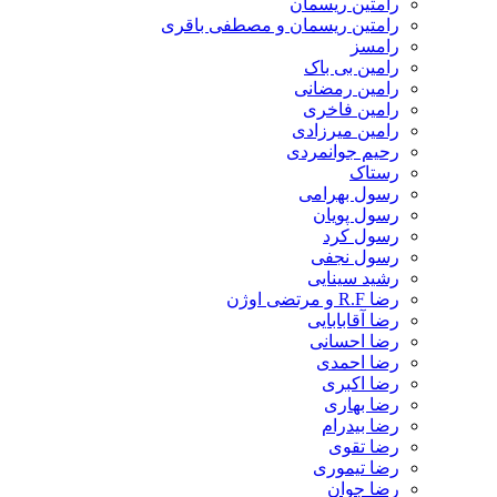
رامتین ریسمان
رامتین ریسمان و مصطفی باقری
رامسز
رامین بی باک
رامین رمضانی
رامین فاخری
رامین میرزادی
رحیم جوانمردی
رستاک
رسول بهرامی
رسول پویان
رسول کرد
رسول نجفی
رشید سینایی
رضا R.F و مرتضی اوژن
رضا آقابابایی
رضا احسانی
رضا احمدی
رضا اکبری
رضا بهاری
رضا بیدرام
رضا تقوی
رضا تیموری
رضا جوان