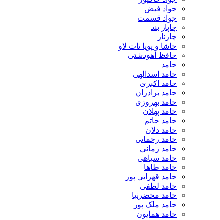
جواد فیض
جواد قسمت
چاپار بند
چارتار
حاشا و پویا تات لاو
حافظ آهودشتی
حامد
حامد اسدالهی
حامد اکبری
حامد برادران
حامد بهروزی
حامد پهلان
حامد حاتم
حامد دلان
حامد رحمانی
حامد زمانی
حامد سیاهی
حامد طاها
حامد قهرایی پور
حامد لطفی
حامد محضرنیا
حامد ملک پور
حامد همایون