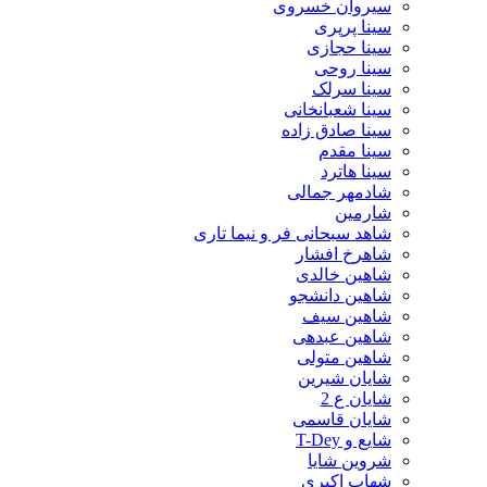
سیروان خسروی
سینا پرپری
سینا حجازی
سینا روحی
سینا سرلک
سینا شعبانخانی
سینا صادق زاده
سینا مقدم
سینا هاترد
شادمهر جمالی
شارمین
شاهد سبحانی فر و نیما تاری
شاهرخ افشار
شاهین خالدی
شاهین دانشجو
شاهین سیف
شاهین عبدهی
شاهین متولی
شایان شیرین
شایان ع 2
شایان قاسمی
شایع و T-Dey
شروین شایا
شهاب اکبری