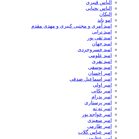
الیاس قنبرى
الیاس یحیایی
الیکان
امو باند
امید آمری و مجتبی کبیری و مهدى مقدم
امید ترابی
امید تقی پور
امید جهان
امید خسروجردی
امید علومی
امید نفری
امید یوسفی
امیر احسان
امیر اسماعیل صدفی
امیر اولی
امیر بکایی
امیر پدرام
امیر پرستاری
امیر ته ته
امیر خواجه پور
امیر سعیدی
امیر طارمی
امیر عباس گلاب
امیر عظیمی