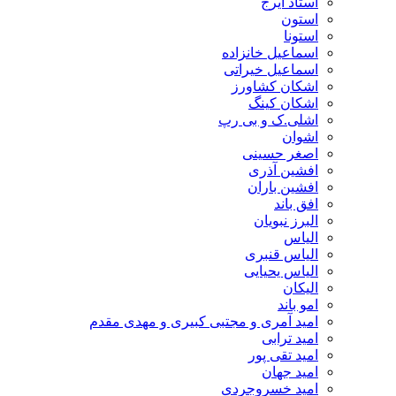
استاد ایرج
استون
استونا
اسماعیل خانزاده
اسماعیل خیراتی
اشکان کشاورز
اشکان کینگ
اشلی.ک و بی رپ
اشوان
اصغر حسینی
افشین آذری
افشین باران
افق باند
البرز نبویان
الیاس
الیاس قنبرى
الیاس یحیایی
الیکان
امو باند
امید آمری و مجتبی کبیری و مهدى مقدم
امید ترابی
امید تقی پور
امید جهان
امید خسروجردی