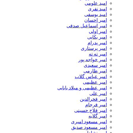
امید علومی
امید نفری
امید یوسفی
امیر احسان
امیر اسماعیل صدفی
امیر اولی
امیر بکایی
امیر پدرام
امیر پرستاری
امیر ته ته
امیر خواجه پور
امیر سعیدی
امیر طارمی
امیر عباس گلاب
امیر عظیمی
امیر عظیمی و میلاد بابایی
امیر علی
امیر فخرالدین
امیر فرجام
امیر فلاح حسینی
امیر گلایه
امیر مسعود امیری
امیر مسعود صدیق
امیر نشاطی