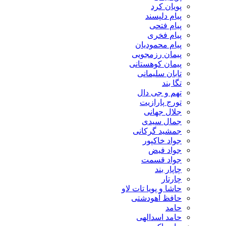
پویان کرد
پیام دلپسند
پیام فتحی
پیام فخری
پیام محمودیان
پیمان رزمجویی
پیمان کوهستانی
تابان سلیمانی
تگا بند
تهم و جی دال
تورج پارازیت
جلال جهانی
جمال سیدی
جمشید گرکانی
جواد خاکپور
جواد فیض
جواد قسمت
چاپار بند
چارتار
حاشا و پویا تات لاو
حافظ آهودشتی
حامد
حامد اسدالهی