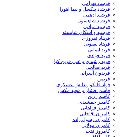
فرشاد بهرامی
فرشاد پیکسل و نیما اهورا
فرشید ادهمی
فرشید شاهسون
فرشید میلانی
فرشید و اشکان شایسته
فرهاد فیروزی
فرهاد یعقوبی
فرید ایمانی
فرید جوادی
فرید رشیدی و علی فرین کیا
فرید صالحی
فریدون آسرایی
فریمن
فواد فالکو و دانش عسکری
قاسم افشار و مجید مکس
کاظم زرین
کامبیز جمشیدی
کامبیز فراهانی
کامران آقاخانی
کامران رسول زاده
کامران مولایی
کامروز فتحی
کاوه آفاق