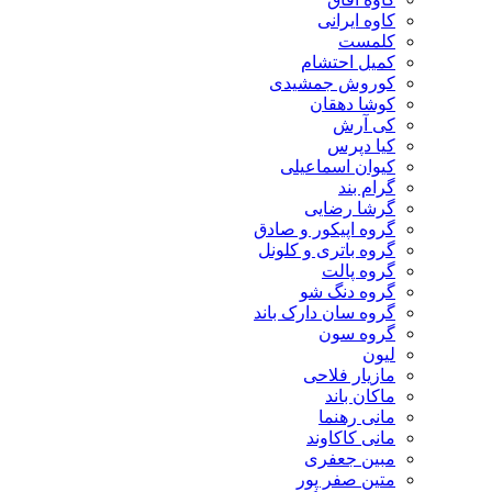
کاوه ایرانی
کلمست
کمیل احتشام
کوروش جمشیدی
کوشا دهقان
کی آرش
کیا دپرس
کیوان اسماعیلی
گرام بند
گرشا رضایی
گروه اپیکور و صادق
گروه باتری و کلونل
گروه پالت
گروه دنگ شو
گروه سان دارک باند
گروه سون
لیون
مازیار فلاحی
ماکان باند
مانی رهنما
مانی کاکاوند
مبین جعفری
متین صفر پور