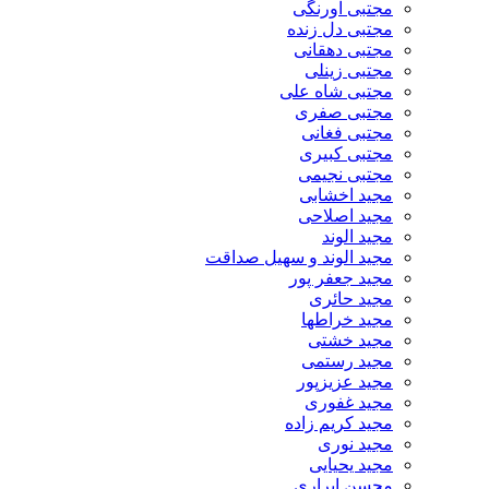
مجتبی اورنگی
مجتبی دل زنده
مجتبی دهقانی
مجتبی زینلی
مجتبی شاه علی
مجتبی صفری
مجتبی فغانی
مجتبی کبیری
مجتبی نجیمی
مجید اخشابی
مجید اصلاحی
مجید الوند‎
مجید الوند و سهیل صداقت
مجید جعفر پور
مجید حائری
مجید خراطها
مجید خشتی
مجید رستمی
مجید عزیزپور
مجید غفوری
مجید کریم زاده
مجید نوری
مجید یحیایی
محسن ابراری