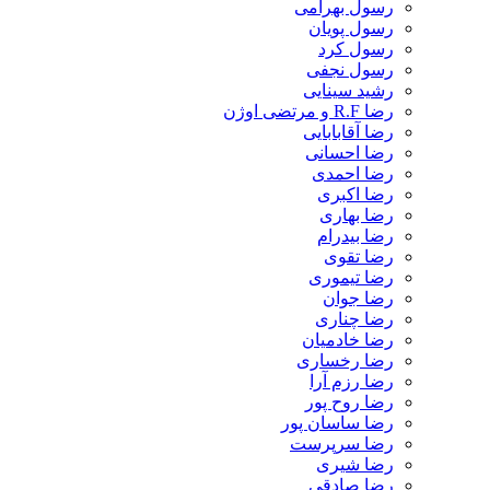
رسول بهرامی
رسول پویان
رسول کرد
رسول نجفی
رشید سینایی
رضا R.F و مرتضی اوژن
رضا آقابابایی
رضا احسانی
رضا احمدی
رضا اکبری
رضا بهاری
رضا بیدرام
رضا تقوی
رضا تیموری
رضا جوان
رضا چناری
رضا خادمیان
رضا رخساری
رضا رزم آرا
رضا روح پور
رضا ساسان پور
رضا سرپرست
رضا شیری
رضا صادقی