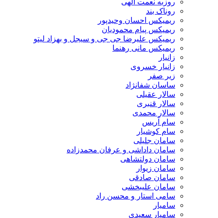
روزبه نعمت الهی
روناک بند
ریمیکس احسان وحیدپور
ریمیکس پیام محمودیان
ریمیکس علیرضا جی جی و سیجل و بهزاد لیتو
ریمیکس مانی رهنما
زانیار
زانیار خسروی
زیر صفر
ساسان شفانژاد
سالار عقیلی
سالار قنبری
سالار محمدی
سام آریس
سام کوشیار
سامان جلیلی
سامان داداشی و عرفان محمدزاده
سامان دولتشاهی
سامان زیوار
سامان صادقی
سامان علیبخشی
سامی استار و محسن راد
سامیار
سامیار سعیدی