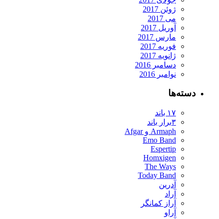
ژوئن 2017
می 2017
آوریل 2017
مارس 2017
فوریه 2017
ژانویه 2017
دسامبر 2016
نوامبر 2016
دسته‌ها
۱۷ باند
۳برار باند
Armaph و Afgar
Emo Band
Espertip
Homxigen
The Ways
Today Band
آدرین
آراد
آراز کمانگر
آراو