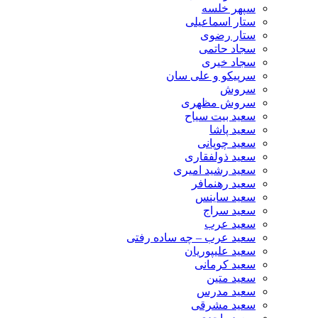
سپهر خلسه
ستار اسماعیلی
ستار رضوی
سجاد حاتمی
سجاد خیری
سرپیکو و علی سان
سروش
سروش مظهری
سعید بیت سیاح
سعید پاشا
سعید چوپانی
سعید ذولفقاری
سعید رشید امیری
سعید رهنمافر
سعید ساینس
سعید سراج
سعید عرب
سعید عرب – چه ساده رفتی
سعید علیپوریان
سعید کرمانی
سعید متین
سعید مدرس
سعید مشرقی