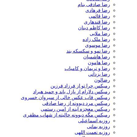
رضا صادقی بنام
رضا فرهادی
رضا قائمی
رضا قندهاری
رضا کاظم دینان
رضا ملایی
رضا ملک زاده
رضا موسوی
رضا نمو و سکسکه بند
رضا هاشمیان
رضا هامون
رضا و نریمان و کامیاب
رضا یزدانی
رضالون
رمیکس چرا تو از فرزاد فرزین
رمیکس دلارام از پازل باند و حمید هیراد
رمیکس قاب عکس خالی از سیروان خسروی
رمیکس مرد دیوونه از رضا صادقی
رمیکس معجزه اینه از امین رستمی
رمیکس مگه دیوونه حالیته از شهاب مظفری
روزبه اسماعیلی
روزبه بمانی
روزبه نعمت اللهی