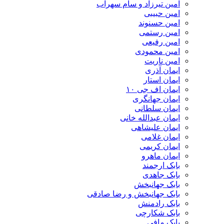
امین تیرزاد و سام سهراب
امین حبیبی
امین حسنوند
امین رستمی
امین رفیعی
امین محمودی
امین ناریت
ایمان آذری
ایمان استار
ایمان اف جی ۱۰
ایمان جهانگری
ایمان سلطانی
ایمان عبدالله خانی
ایمان علیشاهی
ایمان غلامی
ایمان کریمی
ایمان ماهرو
بابک ارجمند
بابک جاهدی
بابک جهانبخش
بابک جهانبخش و رضا صادقی
بابک رادمنش
بابک شکارچی
بابک مافی