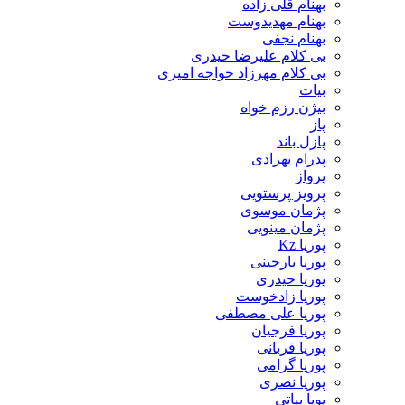
بهنام قلی زاده
بهنام مهدیدوست
بهنام نجفی
بی کلام علیرضا حیدری
بی کلام مهرزاد خواجه امیری
بیات
بیژن رزم خواه
پاز
پازل باند
پدرام بهزادی
پرواز
پرویز پرستویی
پژمان موسوی
پژمان مینویی
پوریا Kz
پوریا بارجینی
پوریا حیدری
پوریا زادخوست
پوریا علی مصطفی
پوریا فرجیان
پوریا قربانی
پوریا گرامی
پوریا نصری
پویا بیاتی