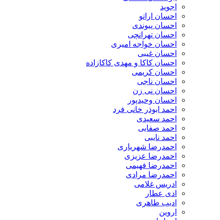
اجوید
احسان اراتو
احسان پیوندی
احسان تهرانچی
احسان خواجه امیری
احسان غیبی
احسان کاکا و مهدی کاکازاده
احسان کریمی
احسان ناجی
احسان نی زن
احسان وحیدپور
احمد ابوذر خانی فرد
احمد سعیدی
احمد صفایی
احمد نایبی
احمدرضا شهریاری
احمدرضا عزیزی
احمدرضا فهیمی
احمدرضا مرادی
ادریس غلامی
ادی عطار
ادیب طاهری
اروین