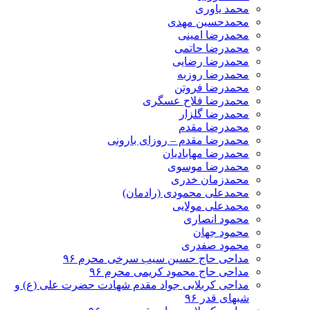
محمد یاوری
محمدحسین مهدی
محمدرضا امینی
محمدرضا حاتمی
محمدرضا رضایی
محمدرضا روزبه
محمدرضا فروتن
محمدرضا فلاح عسگری
محمدرضا گلزار
محمدرضا مقدم
محمدرضا مقدم – روزای بارونی
محمدرضا مهابادیان
محمدرضا موسوی
محمدزمان خدری
محمدعلی محمودی (رادمان)
محمدعلی مولایی
محمود انصاری
محمود جهان
محمود صفدری
مداحی حاج حسین سیب سرخی محرم ۹۶
مداحی حاج محمود کریمی محرم ۹۶
مداحی کربلایی جواد مقدم شهادت حضرت علی (ع) و
شبهای قدر ۹۶