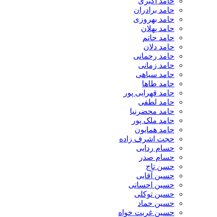
حامد اکبری
حامد برادران
حامد بهروزی
حامد پهلان
حامد حاتم
حامد دلان
حامد رحمانی
حامد زمانی
حامد سیاهی
حامد طاها
حامد قهرایی پور
حامد لطفی
حامد محضرنیا
حامد ملک پور
حامد همایون
حجت اشرف زاده
حسام ردایی
حسام صدر
حسن تاج
حسین آقایی
حسین احسانی
حسین توکلی
حسین حماد
حسین غربت خواه