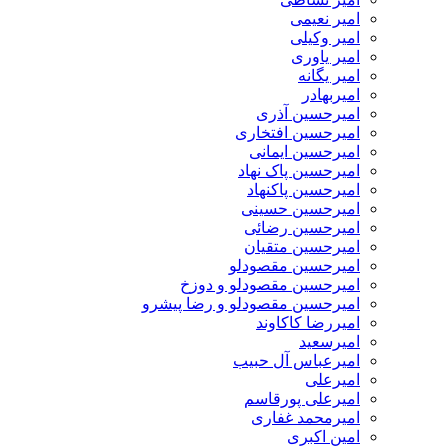
امیر نعیمی
امیر وکیلی
امیر یاوری
امیر یگانه
امیربهادر
امیرحسین آذری
امیرحسین افتخاری
امیرحسین ایمانی
امیرحسین پاک نهاد
امیرحسین پاکنهاد
امیرحسین حسینی
امیرحسین رضائی
امیرحسین متقیان
امیرحسین مقصودلو
امیرحسین مقصودلو و دوزخ
امیرحسین مقصودلو و رضا پیشرو
امیررضا کاکاوند
امیرسعید
امیرعباس آل حبیب
امیرعلی
امیرعلی پورقاسم
امیرمحمد غفاری
امین اکبری