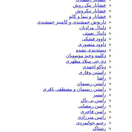
خشایار نیک روش
خشایار نیکروش
خشایار و نیما و کانو
داریوش جمشیدی و کامبیز جمشیدی
دانیال مرادیان
دانیال نعمتی
داوود فشکی
داوود منصوری
دسته‌بندی نشده
دکلمه وحید موسویان
دی جی میلاد مظهری
دیاکو احمدی
راستین وقاری
راشا
رامتین ریسمان
رامتین ریسمان و مصطفی باقری
رامسز
رامین بی باک
رامین رمضانی
رامین فاخری
رامین میرزادی
رحیم جوانمردی
رستاک