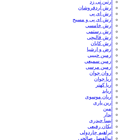
آرتین تی زد
آرش آردفروشان
آرش ای پی
آرش ای پی و مسیح
آرش خامسی
آرش رستمی
آرش قالیچی
آرش کایان
​آرض و ارشیا
آرمین حبیبی
آرمین سمیعی
آرمین مرسی
آروان جوان
آریا جوان
آریا کهتر
آریابد
آریان موسوی
آرین یاری
آمین
آیدار
آیسا حیدری
آیکان رفیعی
ابراهیم چاردولی
ابوالفضل صالحی