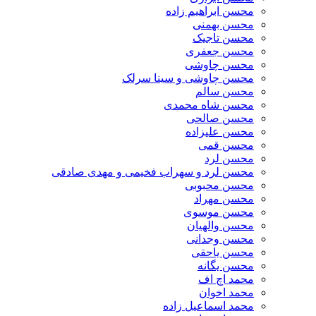
محسن ابراهیم زاده
محسن بهمنی
محسن تاجیک
محسن جعفری
محسن چاوشی
محسن چاوشی و سینا سرلک
محسن سالم
محسن شاه محمدی
محسن صالحی
محسن علیزاده
محسن قمی
محسن لرد
محسن لرد و سهراب فخیمی و مهدی صادقی
محسن محبوبی
محسن مهراد
محسن موسوی
محسن والهیان
محسن وجدانی
محسن یاحقی
محسن یگانه
محمد اچ اف
محمد اخوان
محمد اسماعیل زاده