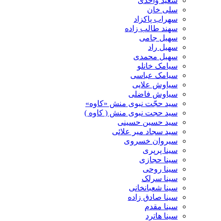
سعید واحدی
سلی خان
سهراب پاکزاد
سهند طالب زاده
سهیل جامی
سهیل راد
سهیل محمدی
سیامک خانلو
سیامک عباسی
سیاوش علایی
سیاوش فاضلی
سید حجّت نبوی منش «کاوه»
سید حجت نبوی منش ( کاوه )
سید حسین حسینى
سید سجاد میر علائی
سیروان خسروی
سینا پرپری
سینا حجازی
سینا روحی
سینا سرلک
سینا شعبانخانی
سینا صادق زاده
سینا مقدم
سینا هاترد