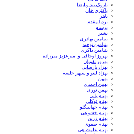
باروک بند و ایضا
باکتری خان
باهر
بردیا مقدم
برسام
بشیر
بنیامین بهادری
بنیامین توحید
بنیامین ذاکری
بهروز اوجاقی و امیرعزیز میرزاده
بهروز نقویان
بهزاد پارسایی
بهزاد لیتو و سپهر خلسه
بهمن
بهمن احمدی
بهمن نوری
بهنام بانی
بهنام توکلی
بهنام جهانبیگلو
بهنام خشوعی
بهنام زرین
بهنام صفوی
بهنام علمشاهی