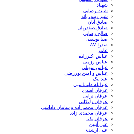
شهیاد
شیث رضایی
شیرازیس باند
صادق آبان
صادق صفدریان
صالح رضایی
صبا یوسفی
صدرا AV
عامر
عباس اکبرزاده
عباس رزمی
عباس سهیلی
عباس و امین پوررضی
عبد نیک
عبدالله طهماسبی‎
عرفان اسدی
عرفان ترابی
عرفان زلیکانی
عرفان محمدزاده و سامان داداشی
عرفان محمدی زاده
عرفان یکتا
علی آتبین
علی ارشدی