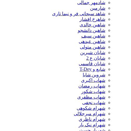
شادمهر جمالی
شارمین
شاهد سبحانی فر و نیما تاری
شاهرخ افشار
شاهین خالدی
شاهین دانشجو
شاهین سیف
شاهین عبدهی
شاهین متولی
شایان شیرین
شایان ع 2
شایان قاسمی
شایع و T-Dey
شروین شایا
شهاب اکبری
شهاب رمضان
شهاب شکور
شهاب مظفری
شهاب نجفی
شهرام شکوهی
شهرام میرجلالی
شهرام ناظری
شهرام نیک یار
شهریار حسینی