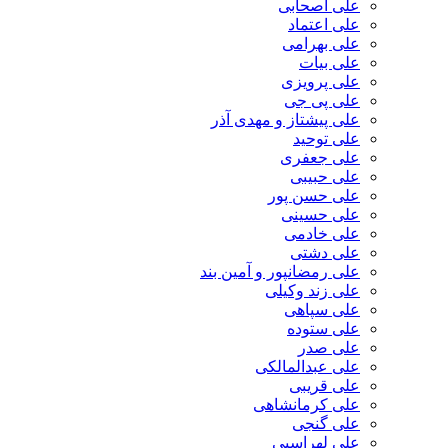
علی اصحابی
علی اعتماد
علی بهرامی
علی بیات
علی پرویزی
علی پی جی
علی پیشتاز و مهدی آذر
علی توحید
علی جعفری
علی حبیبی
علی حسن پور
علی حسینی
علی خادمی
علی دشتی
علی رمضانپور و آمین بند
علی زند وکیلی
علی سپاهی
علی ستوده
علی صدر
علی عبدالمالکی
علی قریبی
علی کرمانشاهی
علی گنجی
علی لهراسبی