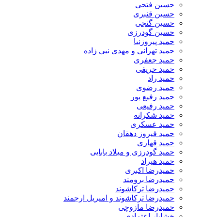
حسین فتحی
حسین قنبری
حسین گنجی
حسین گودرزی
حمید پیروزنیا
حمید تهرانی و مهدی نبی زاده
حمید جعفری
حمید حریفی
حمید راد
حمید رضوی
حمید رفیع پور
حمید رفیعی
حمید شکرانه
حمید عسکری
حمید فیروز دهقان
حمید قهاری
حمید گودرزی و میلاد بابایی
حمید هیراد
حمیدرضا اکبری
حمیدرضا برومند
حمیدرضا ترکاشوند
حمیدرضا ترکاشوند و امیریل ارجمند
حمیدرضا مازوچی
خشایار اعتمادی