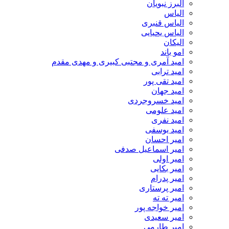
البرز نبویان
الیاس
الیاس قنبرى
الیاس یحیایی
الیکان
امو باند
امید آمری و مجتبی کبیری و مهدى مقدم
امید ترابی
امید تقی پور
امید جهان
امید خسروجردی
امید علومی
امید نفری
امید یوسفی
امیر احسان
امیر اسماعیل صدفی
امیر اولی
امیر بکایی
امیر پدرام
امیر پرستاری
امیر ته ته
امیر خواجه پور
امیر سعیدی
امیر طارمی