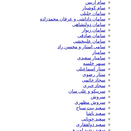
سام آریس
سام کوشیار
سامان جلیلی
سامان داداشی و عرفان محمدزاده
سامان دولتشاهی
سامان زیوار
سامان صادقی
سامان علیبخشی
سامی استار و محسن راد
سامیار
سامیار سعیدی
سپهر خلسه
ستار اسماعیلی
ستار رضوی
سجاد حاتمی
سجاد خیری
سرپیکو و علی سان
سروش
سروش مظهری
سعید بیت سیاح
سعید پاشا
سعید چوپانی
سعید ذولفقاری
سعید رشید امیری