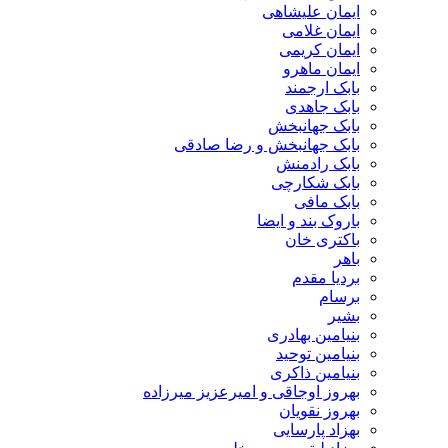
ایمان علیشاهی
ایمان غلامی
ایمان کریمی
ایمان ماهرو
بابک ارجمند
بابک جاهدی
بابک جهانبخش
بابک جهانبخش و رضا صادقی
بابک رادمنش
بابک شکارچی
بابک مافی
باروک بند و ایضا
باکتری خان
باهر
بردیا مقدم
برسام
بشیر
بنیامین بهادری
بنیامین توحید
بنیامین ذاکری
بهروز اوجاقی و امیرعزیز میرزاده
بهروز نقویان
بهزاد پارسایی