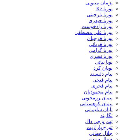
پژمان مینویی
پوریا Kz
پوریا بارجینی
پوریا حیدری
پوریا زادخوست
پوریا علی مصطفی
پوریا فرجیان
پوریا قربانی
پوریا گرامی
پوریا نصری
پویا بیاتی
پویان کرد
پیام دلپسند
پیام فتحی
پیام فخری
پیام محمودیان
پیمان رزمجویی
پیمان کوهستانی
تابان سلیمانی
تگا بند
تهم و جی دال
تورج پارازیت
جلال جهانی
جمال سیدی