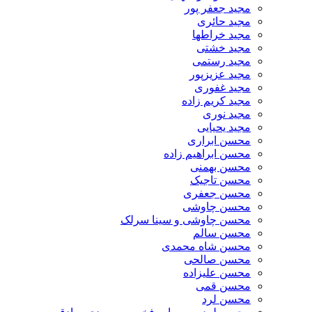
مجید جعفر پور
مجید حائری
مجید خراطها
مجید خشتی
مجید رستمی
مجید عزیزپور
مجید غفوری
مجید کریم زاده
مجید نوری
مجید یحیایی
محسن ابراری
محسن ابراهیم زاده
محسن بهمنی
محسن تاجیک
محسن جعفری
محسن چاوشی
محسن چاوشی و سینا سرلک
محسن سالم
محسن شاه محمدی
محسن صالحی
محسن علیزاده
محسن قمی
محسن لرد