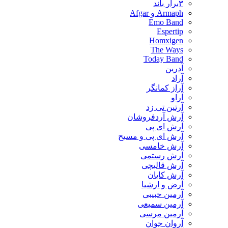
۳برار باند
Armaph و Afgar
Emo Band
Espertip
Homxigen
The Ways
Today Band
آدرین
آراد
آراز کمانگر
آراو
آرتین تی زد
آرش آردفروشان
آرش ای پی
آرش ای پی و مسیح
آرش خامسی
آرش رستمی
آرش قالیچی
آرش کایان
​آرض و ارشیا
آرمین حبیبی
آرمین سمیعی
آرمین مرسی
آروان جوان