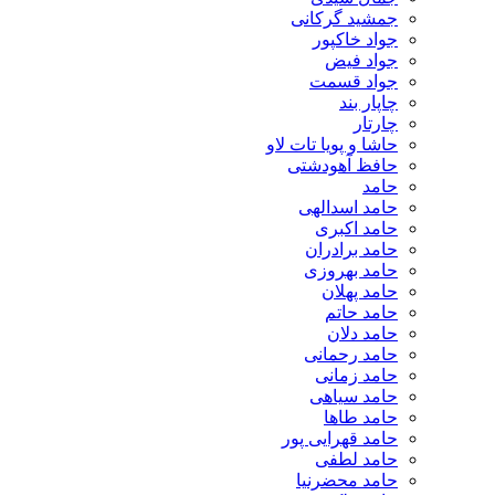
جمشید گرکانی
جواد خاکپور
جواد فیض
جواد قسمت
چاپار بند
چارتار
حاشا و پویا تات لاو
حافظ آهودشتی
حامد
حامد اسدالهی
حامد اکبری
حامد برادران
حامد بهروزی
حامد پهلان
حامد حاتم
حامد دلان
حامد رحمانی
حامد زمانی
حامد سیاهی
حامد طاها
حامد قهرایی پور
حامد لطفی
حامد محضرنیا