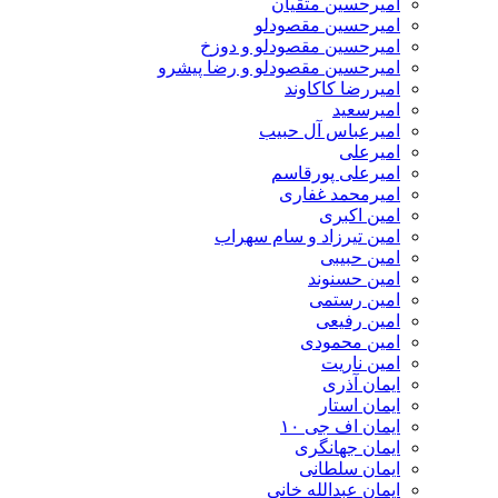
امیرحسین متقیان
امیرحسین مقصودلو
امیرحسین مقصودلو و دوزخ
امیرحسین مقصودلو و رضا پیشرو
امیررضا کاکاوند
امیرسعید
امیرعباس آل حبیب
امیرعلی
امیرعلی پورقاسم
امیرمحمد غفاری
امین اکبری
امین تیرزاد و سام سهراب
امین حبیبی
امین حسنوند
امین رستمی
امین رفیعی
امین محمودی
امین ناریت
ایمان آذری
ایمان استار
ایمان اف جی ۱۰
ایمان جهانگری
ایمان سلطانی
ایمان عبدالله خانی