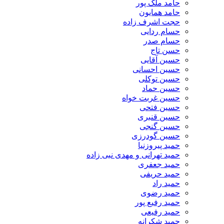
حامد ملک پور
حامد همایون
حجت اشرف زاده
حسام ردایی
حسام صدر
حسن تاج
حسین آقایی
حسین احسانی
حسین توکلی
حسین حماد
حسین غربت خواه
حسین فتحی
حسین قنبری
حسین گنجی
حسین گودرزی
حمید پیروزنیا
حمید تهرانی و مهدی نبی زاده
حمید جعفری
حمید حریفی
حمید راد
حمید رضوی
حمید رفیع پور
حمید رفیعی
حمید شکرانه