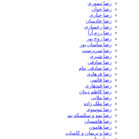
رضا تیموری
رضا جوان
رضا چناری
رضا خادمیان
رضا رخساری
رضا رزم آرا
رضا روح پور
رضا ساسان پور
رضا سرپرست
رضا شیری
رضا صادقی
رضا صادقی بنام
رضا فرهادی
رضا قائمی
رضا قندهاری
رضا کاظم دینان
رضا ملایی
رضا ملک زاده
رضا موسوی
رضا نمو و سکسکه بند
رضا هاشمیان
رضا هامون
رضا و نریمان و کامیاب
رضا یزدانی