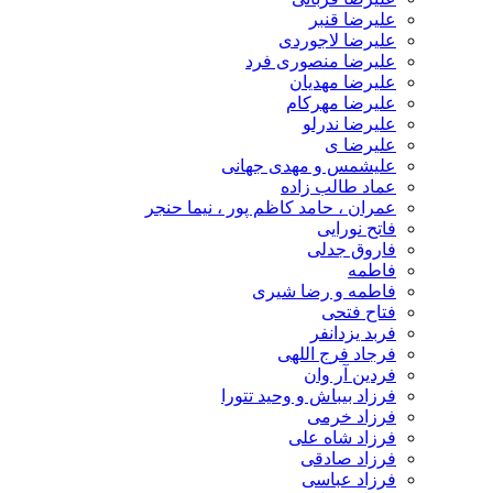
علیرضا قنبر
علیرضا لاجوردی
علیرضا منصوری فرد
علیرضا مهدیان
علیرضا مهرکام
علیرضا ندرلو
علیرضا ی
علیشمس و مهدی جهانی
عماد طالب زاده
عمران ، حامد کاظم پور ، نیما حنجر
فاتح نورایی
فاروق جدلی
فاطمه
فاطمه و رضا شیری
فتاح فتحی
فربد یزدانفر
فرجاد فرج اللهی
فردین آر وان
فرزاد بیباش و وحید تتورا
فرزاد خرمی
فرزاد شاه علی
فرزاد صادقی
فرزاد عباسی