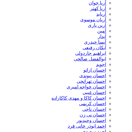
آریا جوان
آریا کهتر
آریابد
آریان موسوی
آرین یاری
آمین
آیدار
آیسا حیدری
آیکان رفیعی
ابراهیم چاردولی
ابوالفضل صالحی
اجوید
احسان اراتو
احسان پیوندی
احسان تهرانچی
احسان خواجه امیری
احسان غیبی
احسان کاکا و مهدی کاکازاده
احسان کریمی
احسان ناجی
احسان نی زن
احسان وحیدپور
احمد ابوذر خانی فرد
احمد سعیدی