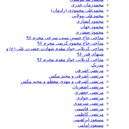
محمدزمان خدری
محمدعلی محمودی (رادمان)
محمدعلی مولایی
محمود انصاری
محمود جهان
محمود صفدری
مداحی حاج حسین سیب سرخی محرم ۹۶
مداحی حاج محمود کریمی محرم ۹۶
مداحی کربلایی جواد مقدم شهادت حضرت علی (ع) و
شبهای قدر ۹۶
مداحی کربلایی جواد مقدم محرم ۹۶
مدریک
مرتضی اشرفی
مرتضی اشرفی و مجید مکس
مرتضی اشرفی و مهدی معظم و مجید مکس
مرتضی اصغریان
مرتضی جعفری
مرتضی جوادی
مرتضی سرمدی
مرتضی قاسمی
مرتضی کاظمی
مسعود ابراهیمی
مسعود امامی