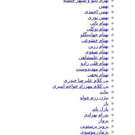
بهزاد لیتو و سپهر خلسه
بهمن
بهمن احمدی
بهمن نوری
بهنام بانی
بهنام توکلی
بهنام جهانبیگلو
بهنام خشوعی
بهنام زرین
بهنام صفوی
بهنام علمشاهی
بهنام قلی زاده
بهنام مهدیدوست
بهنام نجفی
بی کلام علیرضا حیدری
بی کلام مهرزاد خواجه امیری
بیات
بیژن رزم خواه
پاز
پازل باند
پدرام بهزادی
پرواز
پرویز پرستویی
پژمان موسوی