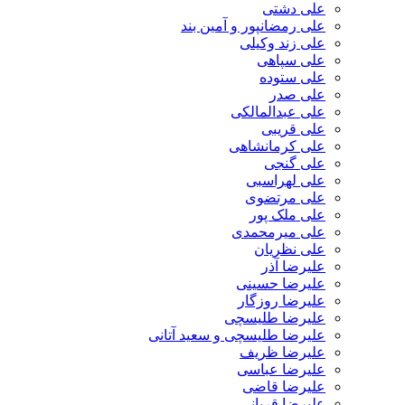
علی دشتی
علی رمضانپور و آمین بند
علی زند وکیلی
علی سپاهی
علی ستوده
علی صدر
علی عبدالمالکی
علی قریبی
علی کرمانشاهی
علی گنجی
علی لهراسبی
علی مرتضوی
علی ملک پور
علی میرمحمدی
علی نظریان
علیرضا آذر
علیرضا حسینی
علیرضا روزگار
علیرضا طلیسچی
علیرضا طلیسچی و سعید آتانی
علیرضا ظریف
علیرضا عباسی
علیرضا قاضی
علیرضا قربانی