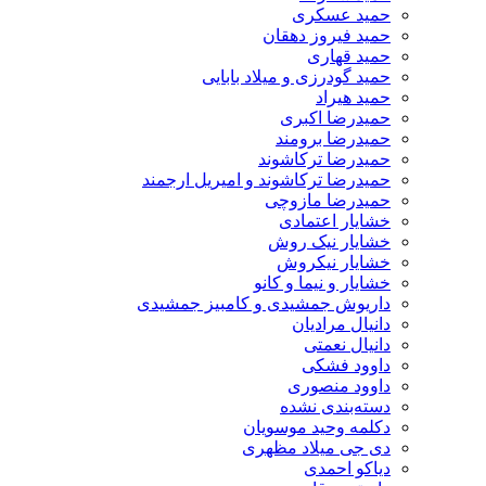
حمید عسکری
حمید فیروز دهقان
حمید قهاری
حمید گودرزی و میلاد بابایی
حمید هیراد
حمیدرضا اکبری
حمیدرضا برومند
حمیدرضا ترکاشوند
حمیدرضا ترکاشوند و امیریل ارجمند
حمیدرضا مازوچی
خشایار اعتمادی
خشایار نیک روش
خشایار نیکروش
خشایار و نیما و کانو
داریوش جمشیدی و کامبیز جمشیدی
دانیال مرادیان
دانیال نعمتی
داوود فشکی
داوود منصوری
دسته‌بندی نشده
دکلمه وحید موسویان
دی جی میلاد مظهری
دیاکو احمدی