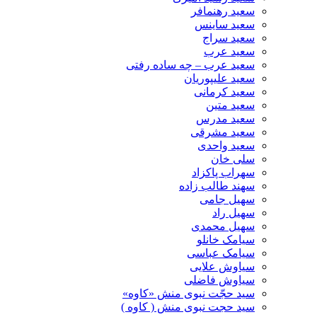
سعید رهنمافر
سعید ساینس
سعید سراج
سعید عرب
سعید عرب – چه ساده رفتی
سعید علیپوریان
سعید کرمانی
سعید متین
سعید مدرس
سعید مشرقی
سعید واحدی
سلی خان
سهراب پاکزاد
سهند طالب زاده
سهیل جامی
سهیل راد
سهیل محمدی
سیامک خانلو
سیامک عباسی
سیاوش علایی
سیاوش فاضلی
سید حجّت نبوی منش «کاوه»
سید حجت نبوی منش ( کاوه )