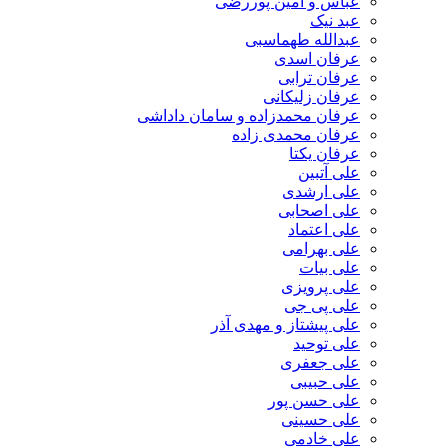
عباس و امین پوررضی
عبد نیک
عبدالله طهماسبی‎
عرفان اسدی
عرفان ترابی
عرفان زلیکانی
عرفان محمدزاده و سامان داداشی
عرفان محمدی زاده
عرفان یکتا
علی آتبین
علی ارشدی
علی اصحابی
علی اعتماد
علی بهرامی
علی بیات
علی پرویزی
علی پی جی
علی پیشتاز و مهدی آذر
علی توحید
علی جعفری
علی حبیبی
علی حسن پور
علی حسینی
علی خادمی