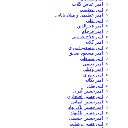
امیر عباس گلاب
امیر عظیمی
امیر عظیمی و میلاد بابایی
امیر علی
امیر فخرالدین
امیر فرجام
امیر فلاح حسینی
امیر گلایه
امیر مسعود امیری
امیر مسعود صدیق
امیر نشاطی
امیر نعیمی
امیر وکیلی
امیر یاوری
امیر یگانه
امیربهادر
امیرحسین آذری
امیرحسین افتخاری
امیرحسین ایمانی
امیرحسین پاک نهاد
امیرحسین پاکنهاد
امیرحسین حسینی
امیرحسین رضائی