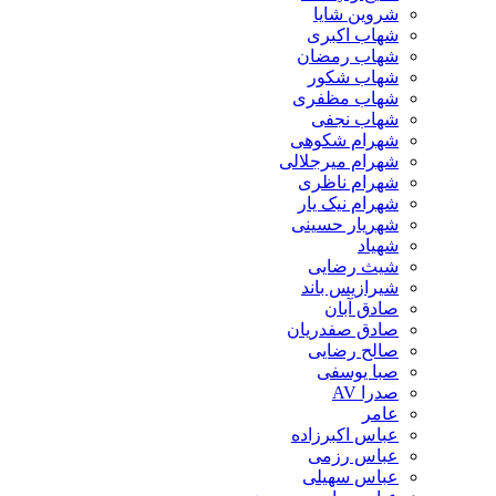
شروین شایا
شهاب اکبری
شهاب رمضان
شهاب شکور
شهاب مظفری
شهاب نجفی
شهرام شکوهی
شهرام میرجلالی
شهرام ناظری
شهرام نیک یار
شهریار حسینی
شهیاد
شیث رضایی
شیرازیس باند
صادق آبان
صادق صفدریان
صالح رضایی
صبا یوسفی
صدرا AV
عامر
عباس اکبرزاده
عباس رزمی
عباس سهیلی