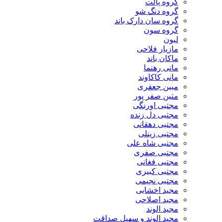
گروه پالت
گروه دنگ شو
گروه سان دارک باند
گروه سون
لیون
مازیار فلاحی
ماکان باند
مانی رهنما
مانی کاکاوند
مبین جعفری
متین صفر پور
مجتبی اورنگی
مجتبی دل زنده
مجتبی دهقانی
مجتبی زینلی
مجتبی شاه علی
مجتبی صفری
مجتبی فغانی
مجتبی کبیری
مجتبی نجیمی
مجید اخشابی
مجید اصلاحی
مجید الوند‎
مجید الوند و سهیل صداقت