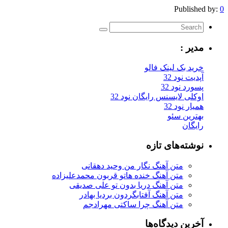
Published by:
0
مدیر :
خرید بک لینک فالو
آپدیت نود 32
پسورد نود 32
اوکلی لایسنس رایگان نود 32
همیار نود 32
بهترین سئو
رایگان
نوشته‌های تازه
متن آهنگ نگار من وحید دهقانی
متن آهنگ خنده هاتو قربون محمدعلیزاده
متن آهنگ دریا بدون تو علی صدیقی
متن آهنگ آفتابگردون بردیا بهادر
متن آهنگ چرا ساکتی مهرادجم
آخرین دیدگاه‌ها