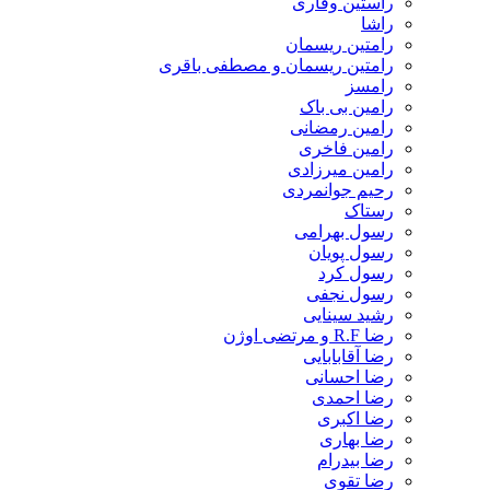
راستین وقاری
راشا
رامتین ریسمان
رامتین ریسمان و مصطفی باقری
رامسز
رامین بی باک
رامین رمضانی
رامین فاخری
رامین میرزادی
رحیم جوانمردی
رستاک
رسول بهرامی
رسول پویان
رسول کرد
رسول نجفی
رشید سینایی
رضا R.F و مرتضی اوژن
رضا آقابابایی
رضا احسانی
رضا احمدی
رضا اکبری
رضا بهاری
رضا بیدرام
رضا تقوی