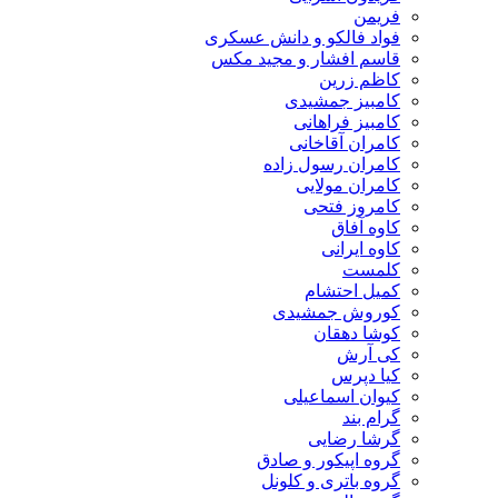
فریمن
فواد فالکو و دانش عسکری
قاسم افشار و مجید مکس
کاظم زرین
کامبیز جمشیدی
کامبیز فراهانی
کامران آقاخانی
کامران رسول زاده
کامران مولایی
کامروز فتحی
کاوه آفاق
کاوه ایرانی
کلمست
کمیل احتشام
کوروش جمشیدی
کوشا دهقان
کی آرش
کیا دپرس
کیوان اسماعیلی
گرام بند
گرشا رضایی
گروه اپیکور و صادق
گروه باتری و کلونل