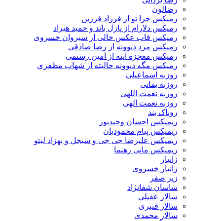
رضالون
رمیکس چرا تو از فرزاد فرزین
رمیکس دلارام از پازل باند و حمید هیراد
رمیکس قاب عکس خالی از سیروان خسروی
رمیکس مرد دیوونه از رضا صادقی
رمیکس معجزه اینه از امین رستمی
رمیکس مگه دیوونه حالیته از شهاب مظفری
روزبه اسماعیلی
روزبه بمانی
روزبه نعمت اللهی
روزبه نعمت الهی
روناک بند
ریمیکس احسان وحیدپور
ریمیکس پیام محمودیان
ریمیکس علیرضا جی جی و سیجل و بهزاد لیتو
ریمیکس مانی رهنما
زانیار
زانیار خسروی
زیر صفر
ساسان شفانژاد
سالار عقیلی
سالار قنبری
سالار محمدی