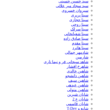
سید حسین حسینى
سید سجاد میر علائی
سیروان خسروی
سینا پرپری
سینا حجازی
سینا روحی
سینا سرلک
سینا شعبانخانی
سینا صادق زاده
سینا مقدم
سینا هاترد
شادمهر جمالی
شارمین
شاهد سبحانی فر و نیما تاری
شاهرخ افشار
شاهین خالدی
شاهین دانشجو
شاهین سیف
شاهین عبدهی
شاهین متولی
شایان شیرین
شایان ع 2
شایان قاسمی
شایع و T-Dey