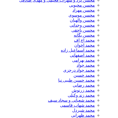
محسن لرد و سهراب فخیمی و مهدی صادقی
محسن محبوبی
محسن مهراد
محسن موسوی
محسن والهیان
محسن وجدانی
محسن یاحقی
محسن یگانه
محمد اچ اف
محمد اخوان
محمد اسماعیل زاده
محمد اصفهانی
محمد بهرامی
محمد جواد
محمد جواد درجزی
محمد حسین
محمد حسین طیبی نیا
محمد رضایی
محمد زرنوش
محمد زند وکیلی
محمد شعبانی و سجاد سیف
محمد شهاب قاسمی
​محمد شیردل
محمد ظهرابی