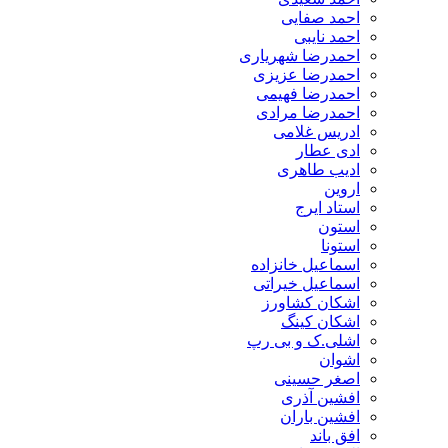
احمد صفایی
احمد نایبی
احمدرضا شهریاری
احمدرضا عزیزی
احمدرضا فهیمی
احمدرضا مرادی
ادریس غلامی
ادی عطار
ادیب طاهری
اروین
استاد ایرج
استون
استونا
اسماعیل خانزاده
اسماعیل خیراتی
اشکان کشاورز
اشکان کینگ
اشلی.ک و بی رپ
اشوان
اصغر حسینی
افشین آذری
افشین باران
افق باند