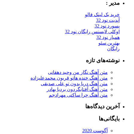
مدیر :
خرید بک لینک فالو
آپدیت نود 32
پسورد نود 32
اوکلی لایسنس رایگان نود 32
همیار نود 32
بهترین سئو
رایگان
نوشته‌های تازه
متن آهنگ نگار من وحید دهقانی
متن آهنگ خنده هاتو قربون محمدعلیزاده
متن آهنگ دریا بدون تو علی صدیقی
متن آهنگ آفتابگردون بردیا بهادر
متن آهنگ چرا ساکتی مهرادجم
آخرین دیدگاه‌ها
بایگانی‌ها
آگوست 2020