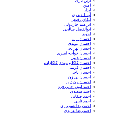
آرین یاری
آمین
آیدار
آیسا حیدری
آیکان رفیعی
ابراهیم چاردولی
ابوالفضل صالحی
اجوید
احسان اراتو
احسان پیوندی
احسان تهرانچی
احسان خواجه امیری
احسان غیبی
احسان کاکا و مهدی کاکازاده
احسان کریمی
احسان ناجی
احسان نی زن
احسان وحیدپور
احمد ابوذر خانی فرد
احمد سعیدی
احمد صفایی
احمد نایبی
احمدرضا شهریاری
احمدرضا عزیزی