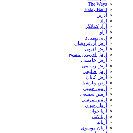
The Ways
Today Band
آدرین
آراد
آراز کمانگر
آراو
آرتین تی زد
آرش آردفروشان
آرش ای پی
آرش ای پی و مسیح
آرش خامسی
آرش رستمی
آرش قالیچی
آرش کایان
​آرض و ارشیا
آرمین حبیبی
آرمین سمیعی
آرمین مرسی
آروان جوان
آریا جوان
آریا کهتر
آریابد
آریان موسوی