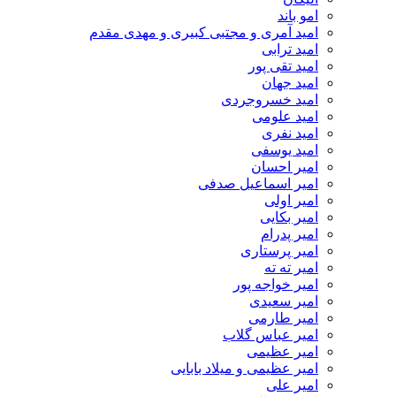
امو باند
امید آمری و مجتبی کبیری و مهدى مقدم
امید ترابی
امید تقی پور
امید جهان
امید خسروجردی
امید علومی
امید نفری
امید یوسفی
امیر احسان
امیر اسماعیل صدفی
امیر اولی
امیر بکایی
امیر پدرام
امیر پرستاری
امیر ته ته
امیر خواجه پور
امیر سعیدی
امیر طارمی
امیر عباس گلاب
امیر عظیمی
امیر عظیمی و میلاد بابایی
امیر علی