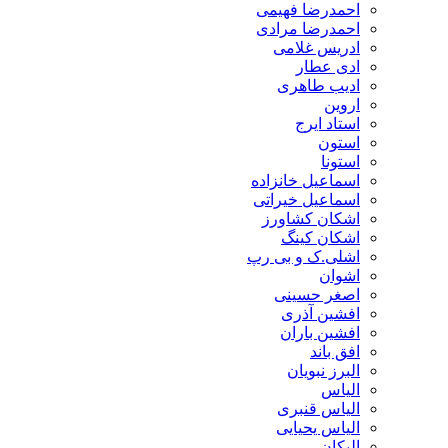
احمدرضا فهیمی
احمدرضا مرادی
ادریس غلامی
ادی عطار
ادیب طاهری
اروین
استاد ایرج
استون
استونا
اسماعیل خانزاده
اسماعیل خیراتی
اشکان کشاورز
اشکان کینگ
اشلی.ک و بی رپ
اشوان
اصغر حسینی
افشین آذری
افشین باران
افق باند
البرز نبویان
الیاس
الیاس قنبرى
الیاس یحیایی
الیکان