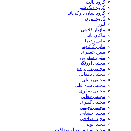
گروه پالت
گروه دنگ شو
گروه سان دارک باند
گروه سون
لیون
مازیار فلاحی
ماکان باند
مانی رهنما
مانی کاکاوند
مبین جعفری
متین صفر پور
مجتبی اورنگی
مجتبی دل زنده
مجتبی دهقانی
مجتبی زینلی
مجتبی شاه علی
مجتبی صفری
مجتبی فغانی
مجتبی کبیری
مجتبی نجیمی
مجید اخشابی
مجید اصلاحی
مجید الوند‎
مجید الوند و سهیل صداقت