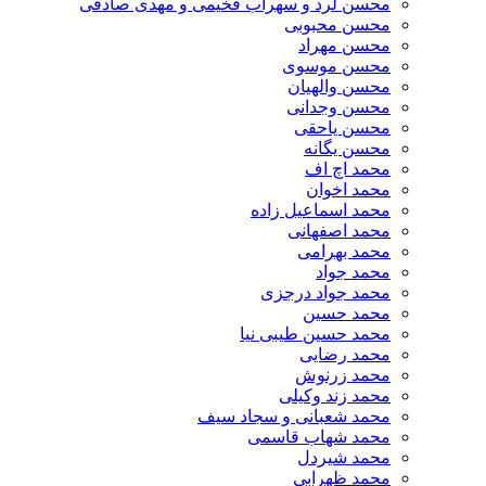
محسن لرد و سهراب فخیمی و مهدی صادقی
محسن محبوبی
محسن مهراد
محسن موسوی
محسن والهیان
محسن وجدانی
محسن یاحقی
محسن یگانه
محمد اچ اف
محمد اخوان
محمد اسماعیل زاده
محمد اصفهانی
محمد بهرامی
محمد جواد
محمد جواد درجزی
محمد حسین
محمد حسین طیبی نیا
محمد رضایی
محمد زرنوش
محمد زند وکیلی
محمد شعبانی و سجاد سیف
محمد شهاب قاسمی
​محمد شیردل
محمد ظهرابی