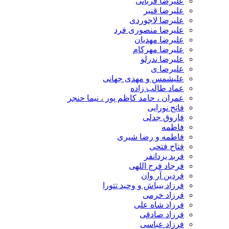
علیرضا قربانی
علیرضا قنبر
علیرضا لاجوردی
علیرضا منصوری فرد
علیرضا مهدیان
علیرضا مهرکام
علیرضا ندرلو
علیرضا ی
علیشمس و مهدی جهانی
عماد طالب زاده
عمران ، حامد کاظم پور ، نیما حنجر
فاتح نورایی
فاروق جدلی
فاطمه
فاطمه و رضا شیری
فتاح فتحی
فربد یزدانفر
فرجاد فرج اللهی
فردین آر وان
فرزاد بیباش و وحید تتورا
فرزاد خرمی
فرزاد شاه علی
فرزاد صادقی
فرزاد عباسی