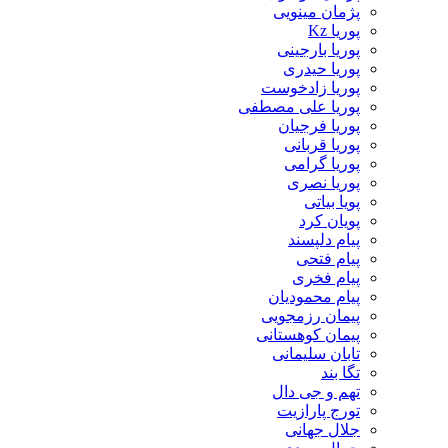
پژمان مینویی
پوریا Kz
پوریا بارجینی
پوریا حیدری
پوریا زادخوست
پوریا علی مصطفی
پوریا فرجیان
پوریا قربانی
پوریا گرامی
پوریا نصری
پویا بیاتی
پویان کرد
پیام دلپسند
پیام فتحی
پیام فخری
پیام محمودیان
پیمان رزمجویی
پیمان کوهستانی
تابان سلیمانی
تگا بند
تهم و جی دال
تورج پارازیت
جلال جهانی