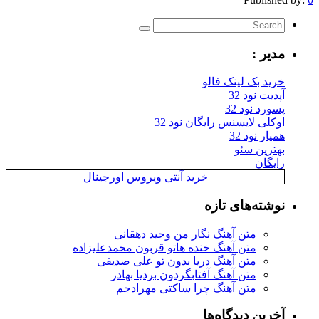
مدیر :
خرید بک لینک فالو
آپدیت نود 32
پسورد نود 32
اوکلی لایسنس رایگان نود 32
همیار نود 32
بهترین سئو
رایگان
خرید آنتی ویروس اورجینال
نوشته‌های تازه
متن آهنگ نگار من وحید دهقانی
متن آهنگ خنده هاتو قربون محمدعلیزاده
متن آهنگ دریا بدون تو علی صدیقی
متن آهنگ آفتابگردون بردیا بهادر
متن آهنگ چرا ساکتی مهرادجم
آخرین دیدگاه‌ها