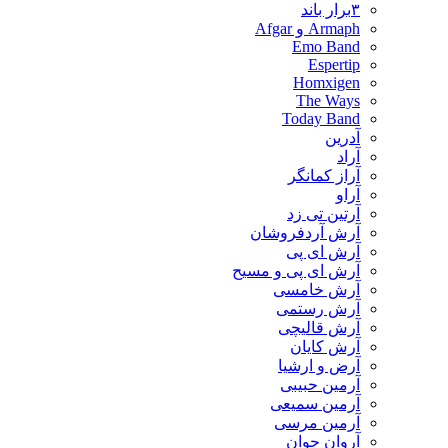
۳برار باند
Armaph و Afgar
Emo Band
Espertip
Homxigen
The Ways
Today Band
آدرین
آراد
آراز کمانگر
آراو
آرتین تی زد
آرش آردفروشان
آرش ای پی
آرش ای پی و مسیح
آرش خامسی
آرش رستمی
آرش قالیچی
آرش کایان
​آرض و ارشیا
آرمین حبیبی
آرمین سمیعی
آرمین مرسی
آروان جوان