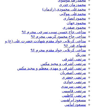
محمدرضا موسوی
محمدزمان خدری
محمدعلی محمودی (رادمان)
محمدعلی مولایی
محمود انصاری
محمود جهان
محمود صفدری
مداحی حاج حسین سیب سرخی محرم ۹۶
مداحی حاج محمود کریمی محرم ۹۶
مداحی کربلایی جواد مقدم شهادت حضرت علی (ع) و
شبهای قدر ۹۶
مداحی کربلایی جواد مقدم محرم ۹۶
مدریک
مرتضی اشرفی
مرتضی اشرفی و مجید مکس
مرتضی اشرفی و مهدی معظم و مجید مکس
مرتضی اصغریان
مرتضی جعفری
مرتضی جوادی
مرتضی سرمدی
مرتضی قاسمی
مرتضی کاظمی
مسعود ابراهیمی
مسعود امامی