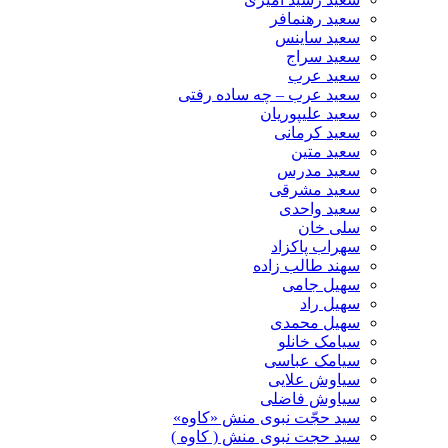
سعید رهنمافر
سعید ساینس
سعید سراج
سعید عرب
سعید عرب – چه ساده رفتی
سعید علیپوریان
سعید کرمانی
سعید متین
سعید مدرس
سعید مشرقی
سعید واحدی
سلی خان
سهراب پاکزاد
سهند طالب زاده
سهیل جامی
سهیل راد
سهیل محمدی
سیامک خانلو
سیامک عباسی
سیاوش علایی
سیاوش فاضلی
سید حجّت نبوی منش «کاوه»
سید حجت نبوی منش ( کاوه )