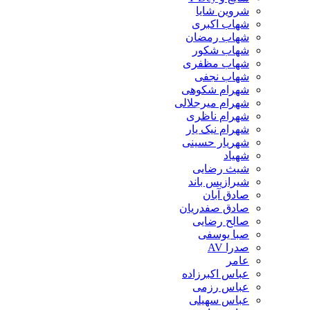
شروین شایا
شهاب اکبری
شهاب رمضان
شهاب شکور
شهاب مظفری
شهاب نجفی
شهرام شکوهی
شهرام میرجلالی
شهرام ناظری
شهرام نیک یار
شهریار حسینی
شهیاد
شیث رضایی
شیرازیس باند
صادق آبان
صادق صفدریان
صالح رضایی
صبا یوسفی
صدرا AV
عامر
عباس اکبرزاده
عباس رزمی
عباس سهیلی