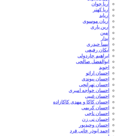
آریا جوان
آریا کهتر
آریابد
آریان موسوی
آرین یاری
آمین
آیدار
آیسا حیدری
آیکان رفیعی
ابراهیم چاردولی
ابوالفضل صالحی
اجوید
احسان اراتو
احسان پیوندی
احسان تهرانچی
احسان خواجه امیری
احسان غیبی
احسان کاکا و مهدی کاکازاده
احسان کریمی
احسان ناجی
احسان نی زن
احسان وحیدپور
احمد ابوذر خانی فرد