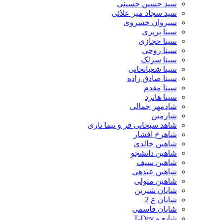
سید حسین حسینى
سید سجاد میر علائی
سیروان خسروی
سینا پرپری
سینا حجازی
سینا روحی
سینا سرلک
سینا شعبانخانی
سینا صادق زاده
سینا مقدم
سینا هاترد
شادمهر جمالی
شارمین
شاهد سبحانی فر و نیما تاری
شاهرخ افشار
شاهین خالدی
شاهین دانشجو
شاهین سیف
شاهین عبدهی
شاهین متولی
شایان شیرین
شایان ع 2
شایان قاسمی
شایع و T-Dey