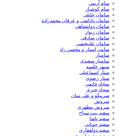
سام آریس
سام کوشیار
سامان جلیلی
سامان داداشی و عرفان محمدزاده
سامان دولتشاهی
سامان زیوار
سامان صادقی
سامان علیبخشی
سامی استار و محسن راد
سامیار
سامیار سعیدی
سپهر خلسه
ستار اسماعیلی
ستار رضوی
سجاد حاتمی
سجاد خیری
سرپیکو و علی سان
سروش
سروش مظهری
سعید بیت سیاح
سعید پاشا
سعید چوپانی
سعید ذولفقاری
سعید رشید امیری