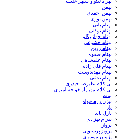
بهزاد لیتو و سپهر خلسه
بهمن
بهمن احمدی
بهمن نوری
بهنام بانی
بهنام توکلی
بهنام جهانبیگلو
بهنام خشوعی
بهنام زرین
بهنام صفوی
بهنام علمشاهی
بهنام قلی زاده
بهنام مهدیدوست
بهنام نجفی
بی کلام علیرضا حیدری
بی کلام مهرزاد خواجه امیری
بیات
بیژن رزم خواه
پاز
پازل باند
پدرام بهزادی
پرواز
پرویز پرستویی
پژمان موسوی