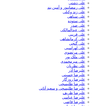
علی دشتی
علی رمضانپور و آمین بند
علی زند وکیلی
علی سپاهی
علی ستوده
علی صدر
علی عبدالمالکی
علی قریبی
علی کرمانشاهی
علی گنجی
علی لهراسبی
علی مرتضوی
علی ملک پور
علی میرمحمدی
علی نظریان
علیرضا آذر
علیرضا حسینی
علیرضا روزگار
علیرضا طلیسچی
علیرضا طلیسچی و سعید آتانی
علیرضا ظریف
علیرضا عباسی
علیرضا قاضی