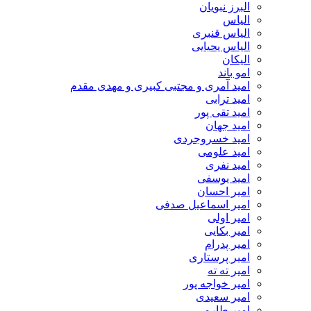
البرز نبویان
الیاس
الیاس قنبرى
الیاس یحیایی
الیکان
امو باند
امید آمری و مجتبی کبیری و مهدى مقدم
امید ترابی
امید تقی پور
امید جهان
امید خسروجردی
امید علومی
امید نفری
امید یوسفی
امیر احسان
امیر اسماعیل صدفی
امیر اولی
امیر بکایی
امیر پدرام
امیر پرستاری
امیر ته ته
امیر خواجه پور
امیر سعیدی
امیر طارمی