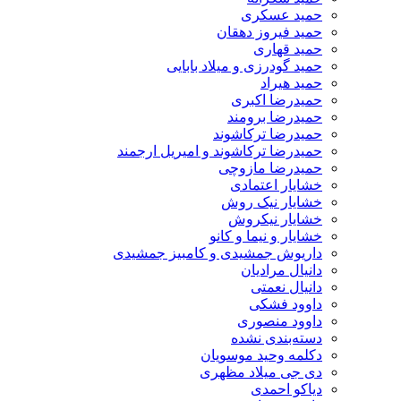
حمید عسکری
حمید فیروز دهقان
حمید قهاری
حمید گودرزی و میلاد بابایی
حمید هیراد
حمیدرضا اکبری
حمیدرضا برومند
حمیدرضا ترکاشوند
حمیدرضا ترکاشوند و امیریل ارجمند
حمیدرضا مازوچی
خشایار اعتمادی
خشایار نیک روش
خشایار نیکروش
خشایار و نیما و کانو
داریوش جمشیدی و کامبیز جمشیدی
دانیال مرادیان
دانیال نعمتی
داوود فشکی
داوود منصوری
دسته‌بندی نشده
دکلمه وحید موسویان
دی جی میلاد مظهری
دیاکو احمدی