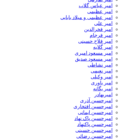
امیر عباس گلاب
امیر عظیمی
امیر عظیمی و میلاد بابایی
امیر علی
امیر فخرالدین
امیر فرجام
امیر فلاح حسینی
امیر گلایه
امیر مسعود امیری
امیر مسعود صدیق
امیر نشاطی
امیر نعیمی
امیر وکیلی
امیر یاوری
امیر یگانه
امیربهادر
امیرحسین آذری
امیرحسین افتخاری
امیرحسین ایمانی
امیرحسین پاک نهاد
امیرحسین پاکنهاد
امیرحسین حسینی
امیرحسین رضائی