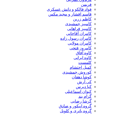
فریمن
فواد فالکو و دانش عسکری
قاسم افشار و مجید مکس
کاظم زرین
کامبیز جمشیدی
کامبیز فراهانی
کامران آقاخانی
کامران رسول زاده
کامران مولایی
کامروز فتحی
کاوه آفاق
کاوه ایرانی
کلمست
کمیل احتشام
کوروش جمشیدی
کوشا دهقان
کی آرش
کیا دپرس
کیوان اسماعیلی
گرام بند
گرشا رضایی
گروه اپیکور و صادق
گروه باتری و کلونل