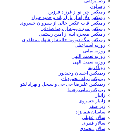
رضا یزدانی
رضالون
رمیکس چرا تو از فرزاد فرزین
رمیکس دلارام از پازل باند و حمید هیراد
رمیکس قاب عکس خالی از سیروان خسروی
رمیکس مرد دیوونه از رضا صادقی
رمیکس معجزه اینه از امین رستمی
رمیکس مگه دیوونه حالیته از شهاب مظفری
روزبه اسماعیلی
روزبه بمانی
روزبه نعمت اللهی
روزبه نعمت الهی
روناک بند
ریمیکس احسان وحیدپور
ریمیکس پیام محمودیان
ریمیکس علیرضا جی جی و سیجل و بهزاد لیتو
ریمیکس مانی رهنما
زانیار
زانیار خسروی
زیر صفر
ساسان شفانژاد
سالار عقیلی
سالار قنبری
سالار محمدی