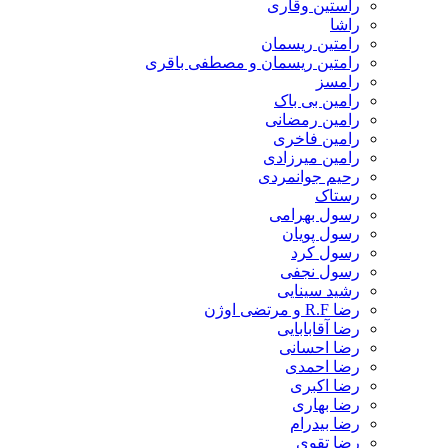
راستین وقاری
راشا
رامتین ریسمان
رامتین ریسمان و مصطفی باقری
رامسز
رامین بی باک
رامین رمضانی
رامین فاخری
رامین میرزادی
رحیم جوانمردی
رستاک
رسول بهرامی
رسول پویان
رسول کرد
رسول نجفی
رشید سینایی
رضا R.F و مرتضی اوژن
رضا آقابابایی
رضا احسانی
رضا احمدی
رضا اکبری
رضا بهاری
رضا بیدرام
رضا تقوی