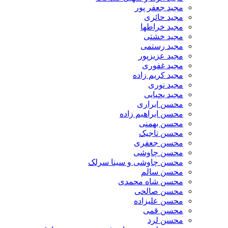
مجید جعفر پور
مجید حائری
مجید خراطها
مجید خشتی
مجید رستمی
مجید عزیزپور
مجید غفوری
مجید کریم زاده
مجید نوری
مجید یحیایی
محسن ابراری
محسن ابراهیم زاده
محسن بهمنی
محسن تاجیک
محسن جعفری
محسن چاوشی
محسن چاوشی و سینا سرلک
محسن سالم
محسن شاه محمدی
محسن صالحی
محسن علیزاده
محسن قمی
محسن لرد