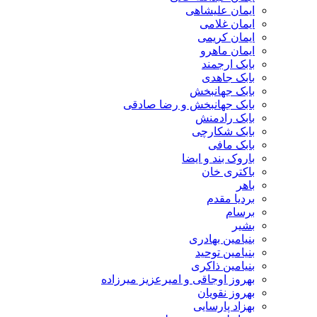
ایمان علیشاهی
ایمان غلامی
ایمان کریمی
ایمان ماهرو
بابک ارجمند
بابک جاهدی
بابک جهانبخش
بابک جهانبخش و رضا صادقی
بابک رادمنش
بابک شکارچی
بابک مافی
باروک بند و ایضا
باکتری خان
باهر
بردیا مقدم
برسام
بشیر
بنیامین بهادری
بنیامین توحید
بنیامین ذاکری
بهروز اوجاقی و امیرعزیز میرزاده
بهروز نقویان
بهزاد پارسایی