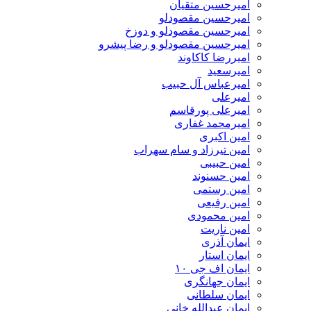
امیرحسین متقیان
امیرحسین مقصودلو
امیرحسین مقصودلو و دوزخ
امیرحسین مقصودلو و رضا پیشرو
امیررضا کاکاوند
امیرسعید
امیرعباس آل حبیب
امیرعلی
امیرعلی پورقاسم
امیرمحمد غفاری
امین اکبری
امین تیرزاد و سام سهراب
امین حبیبی
امین حسنوند
امین رستمی
امین رفیعی
امین محمودی
امین ناریت
ایمان آذری
ایمان استار
ایمان اف جی ۱۰
ایمان جهانگری
ایمان سلطانی
ایمان عبدالله خانی