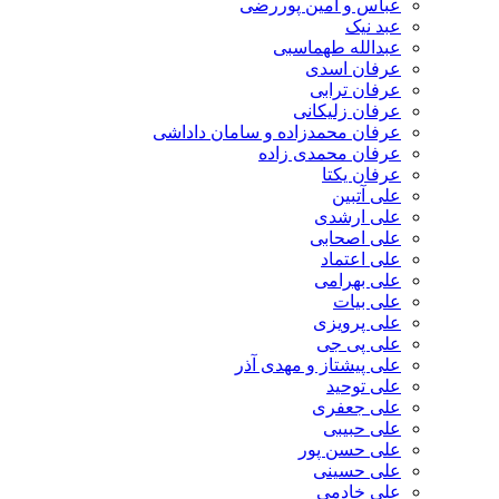
عباس و امین پوررضی
عبد نیک
عبدالله طهماسبی‎
عرفان اسدی
عرفان ترابی
عرفان زلیکانی
عرفان محمدزاده و سامان داداشی
عرفان محمدی زاده
عرفان یکتا
علی آتبین
علی ارشدی
علی اصحابی
علی اعتماد
علی بهرامی
علی بیات
علی پرویزی
علی پی جی
علی پیشتاز و مهدی آذر
علی توحید
علی جعفری
علی حبیبی
علی حسن پور
علی حسینی
علی خادمی