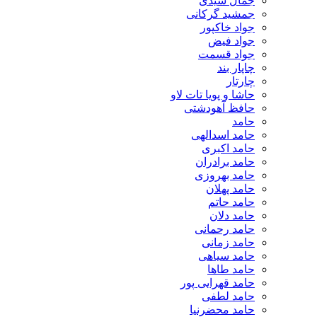
جمال سیدی
جمشید گرکانی
جواد خاکپور
جواد فیض
جواد قسمت
چاپار بند
چارتار
حاشا و پویا تات لاو
حافظ آهودشتی
حامد
حامد اسدالهی
حامد اکبری
حامد برادران
حامد بهروزی
حامد پهلان
حامد حاتم
حامد دلان
حامد رحمانی
حامد زمانی
حامد سیاهی
حامد طاها
حامد قهرایی پور
حامد لطفی
حامد محضرنیا