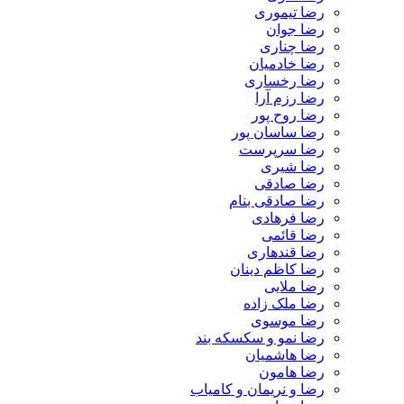
رضا تیموری
رضا جوان
رضا چناری
رضا خادمیان
رضا رخساری
رضا رزم آرا
رضا روح پور
رضا ساسان پور
رضا سرپرست
رضا شیری
رضا صادقی
رضا صادقی بنام
رضا فرهادی
رضا قائمی
رضا قندهاری
رضا کاظم دینان
رضا ملایی
رضا ملک زاده
رضا موسوی
رضا نمو و سکسکه بند
رضا هاشمیان
رضا هامون
رضا و نریمان و کامیاب