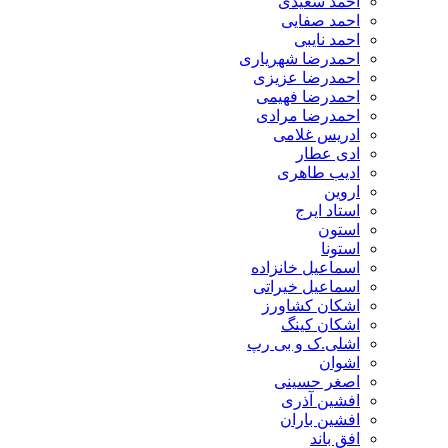
احمد سعیدی
احمد صفایی
احمد نایبی
احمدرضا شهریاری
احمدرضا عزیزی
احمدرضا فهیمی
احمدرضا مرادی
ادریس غلامی
ادی عطار
ادیب طاهری
اروین
استاد ایرج
استون
استونا
اسماعیل خانزاده
اسماعیل خیراتی
اشکان کشاورز
اشکان کینگ
اشلی.ک و بی رپ
اشوان
اصغر حسینی
افشین آذری
افشین باران
افق باند