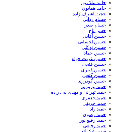
حامد ملک پور
حامد همایون
حجت اشرف زاده
حسام ردایی
حسام صدر
حسن تاج
حسین آقایی
حسین احسانی
حسین توکلی
حسین حماد
حسین غربت خواه
حسین فتحی
حسین قنبری
حسین گنجی
حسین گودرزی
حمید پیروزنیا
حمید تهرانی و مهدی نبی زاده
حمید جعفری
حمید حریفی
حمید راد
حمید رضوی
حمید رفیع پور
حمید رفیعی
حمید شکرانه