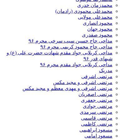
محمدزمان خدری
محمدعلی محمودی (رادمان)
محمدعلی مولایی
محمود انصاری
محمود جهان
محمود صفدری
مداحی حاج حسین سیب سرخی محرم ۹۶
مداحی حاج محمود کریمی محرم ۹۶
مداحی کربلایی جواد مقدم شهادت حضرت علی (ع) و
شبهای قدر ۹۶
مداحی کربلایی جواد مقدم محرم ۹۶
مدریک
مرتضی اشرفی
مرتضی اشرفی و مجید مکس
مرتضی اشرفی و مهدی معظم و مجید مکس
مرتضی اصغریان
مرتضی جعفری
مرتضی جوادی
مرتضی سرمدی
مرتضی قاسمی
مرتضی کاظمی
مسعود ابراهیمی
مسعود امامی