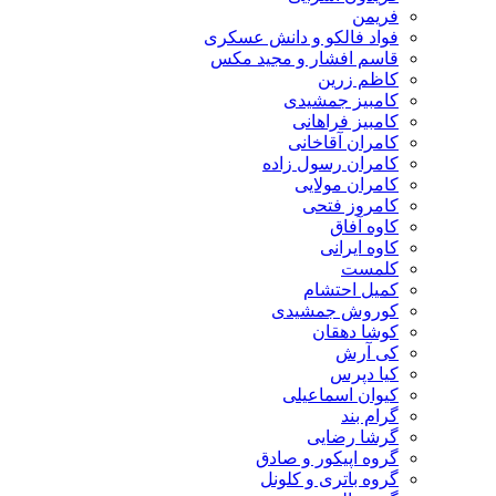
فریمن
فواد فالکو و دانش عسکری
قاسم افشار و مجید مکس
کاظم زرین
کامبیز جمشیدی
کامبیز فراهانی
کامران آقاخانی
کامران رسول زاده
کامران مولایی
کامروز فتحی
کاوه آفاق
کاوه ایرانی
کلمست
کمیل احتشام
کوروش جمشیدی
کوشا دهقان
کی آرش
کیا دپرس
کیوان اسماعیلی
گرام بند
گرشا رضایی
گروه اپیکور و صادق
گروه باتری و کلونل