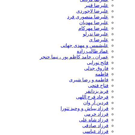
علیرضا قنبر
علیرضا لاجوردی
علیرضا منصوری فرد
علیرضا مهدیان
علیرضا مهرکام
علیرضا ندرلو
علیرضا ی
علیشمس و مهدی جهانی
عماد طالب زاده
عمران ، حامد کاظم پور ، نیما حنجر
فاتح نورایی
فاروق جدلی
فاطمه
فاطمه و رضا شیری
فتاح فتحی
فربد یزدانفر
فرجاد فرج اللهی
فردین آر وان
فرزاد بیباش و وحید تتورا
فرزاد خرمی
فرزاد شاه علی
فرزاد صادقی
فرزاد عباسی