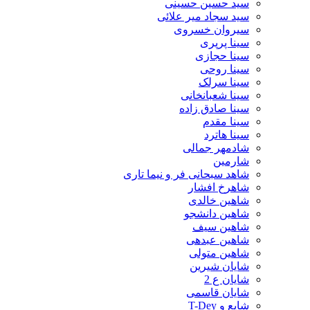
سید حسین حسینى
سید سجاد میر علائی
سیروان خسروی
سینا پرپری
سینا حجازی
سینا روحی
سینا سرلک
سینا شعبانخانی
سینا صادق زاده
سینا مقدم
سینا هاترد
شادمهر جمالی
شارمین
شاهد سبحانی فر و نیما تاری
شاهرخ افشار
شاهین خالدی
شاهین دانشجو
شاهین سیف
شاهین عبدهی
شاهین متولی
شایان شیرین
شایان ع 2
شایان قاسمی
شایع و T-Dey