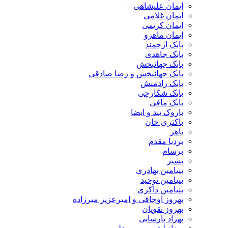
ایمان علیشاهی
ایمان غلامی
ایمان کریمی
ایمان ماهرو
بابک ارجمند
بابک جاهدی
بابک جهانبخش
بابک جهانبخش و رضا صادقی
بابک رادمنش
بابک شکارچی
بابک مافی
باروک بند و ایضا
باکتری خان
باهر
بردیا مقدم
برسام
بشیر
بنیامین بهادری
بنیامین توحید
بنیامین ذاکری
بهروز اوجاقی و امیرعزیز میرزاده
بهروز نقویان
بهزاد پارسایی