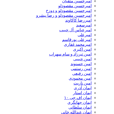
امیرحسین متقیان
امیرحسین مقصودلو
امیرحسین مقصودلو و دوزخ
امیرحسین مقصودلو و رضا پیشرو
امیررضا کاکاوند
امیرسعید
امیرعباس آل حبیب
امیرعلی
امیرعلی پورقاسم
امیرمحمد غفاری
امین اکبری
امین تیرزاد و سام سهراب
امین حبیبی
امین حسنوند
امین رستمی
امین رفیعی
امین محمودی
امین ناریت
ایمان آذری
ایمان استار
ایمان اف جی ۱۰
ایمان جهانگری
ایمان سلطانی
ایمان عبدالله خانی