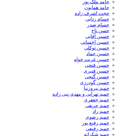
حامد ملک پور
حامد همایون
حجت اشرف زاده
حسام ردایی
حسام صدر
حسن تاج
حسین آقایی
حسین احسانی
حسین توکلی
حسین حماد
حسین غربت خواه
حسین فتحی
حسین قنبری
حسین گنجی
حسین گودرزی
حمید پیروزنیا
حمید تهرانی و مهدی نبی زاده
حمید جعفری
حمید حریفی
حمید راد
حمید رضوی
حمید رفیع پور
حمید رفیعی
حمید شکرانه