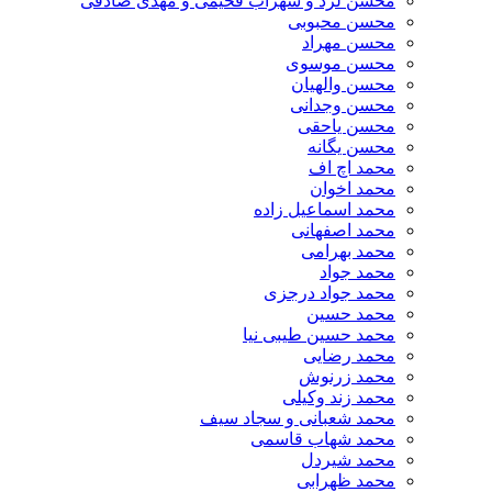
محسن لرد و سهراب فخیمی و مهدی صادقی
محسن محبوبی
محسن مهراد
محسن موسوی
محسن والهیان
محسن وجدانی
محسن یاحقی
محسن یگانه
محمد اچ اف
محمد اخوان
محمد اسماعیل زاده
محمد اصفهانی
محمد بهرامی
محمد جواد
محمد جواد درجزی
محمد حسین
محمد حسین طیبی نیا
محمد رضایی
محمد زرنوش
محمد زند وکیلی
محمد شعبانی و سجاد سیف
محمد شهاب قاسمی
​محمد شیردل
محمد ظهرابی