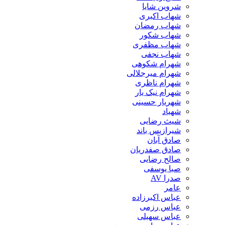
شروین شایا
شهاب اکبری
شهاب رمضان
شهاب شکور
شهاب مظفری
شهاب نجفی
شهرام شکوهی
شهرام میرجلالی
شهرام ناظری
شهرام نیک یار
شهریار حسینی
شهیاد
شیث رضایی
شیرازیس باند
صادق آبان
صادق صفدریان
صالح رضایی
صبا یوسفی
صدرا AV
عامر
عباس اکبرزاده
عباس رزمی
عباس سهیلی