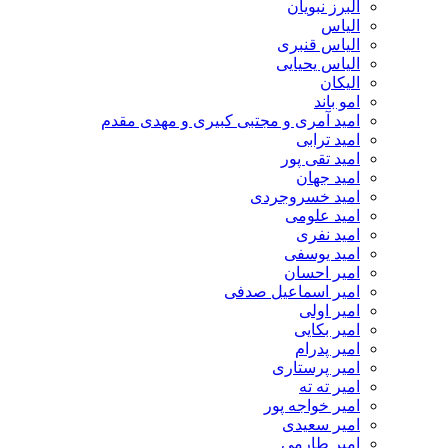
البرز نبویان
الیاس
الیاس قنبرى
الیاس یحیایی
الیکان
امو باند
امید آمری و مجتبی کبیری و مهدى مقدم
امید ترابی
امید تقی پور
امید جهان
امید خسروجردی
امید علومی
امید نفری
امید یوسفی
امیر احسان
امیر اسماعیل صدفی
امیر اولی
امیر بکایی
امیر پدرام
امیر پرستاری
امیر ته ته
امیر خواجه پور
امیر سعیدی
امیر طارمی