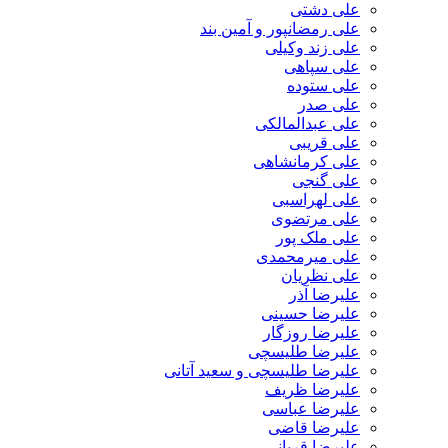
علی دشتی
علی رمضانپور و آمین بند
علی زند وکیلی
علی سپاهی
علی ستوده
علی صدر
علی عبدالمالکی
علی قریبی
علی کرمانشاهی
علی گنجی
علی لهراسبی
علی مرتضوی
علی ملک پور
علی میرمحمدی
علی نظریان
علیرضا آذر
علیرضا حسینی
علیرضا روزگار
علیرضا طلیسچی
علیرضا طلیسچی و سعید آتانی
علیرضا ظریف
علیرضا عباسی
علیرضا قاضی
علیرضا قربانی