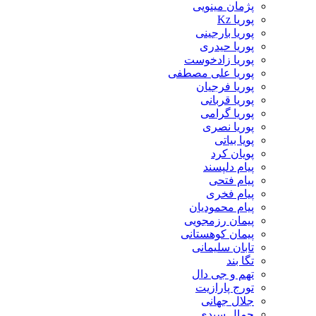
پژمان مینویی
پوریا Kz
پوریا بارجینی
پوریا حیدری
پوریا زادخوست
پوریا علی مصطفی
پوریا فرجیان
پوریا قربانی
پوریا گرامی
پوریا نصری
پویا بیاتی
پویان کرد
پیام دلپسند
پیام فتحی
پیام فخری
پیام محمودیان
پیمان رزمجویی
پیمان کوهستانی
تابان سلیمانی
تگا بند
تهم و جی دال
تورج پارازیت
جلال جهانی
جمال سیدی