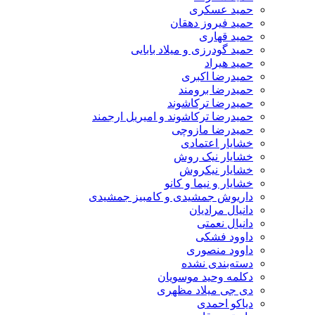
حمید عسکری
حمید فیروز دهقان
حمید قهاری
حمید گودرزی و میلاد بابایی
حمید هیراد
حمیدرضا اکبری
حمیدرضا برومند
حمیدرضا ترکاشوند
حمیدرضا ترکاشوند و امیریل ارجمند
حمیدرضا مازوچی
خشایار اعتمادی
خشایار نیک روش
خشایار نیکروش
خشایار و نیما و کانو
داریوش جمشیدی و کامبیز جمشیدی
دانیال مرادیان
دانیال نعمتی
داوود فشکی
داوود منصوری
دسته‌بندی نشده
دکلمه وحید موسویان
دی جی میلاد مظهری
دیاکو احمدی