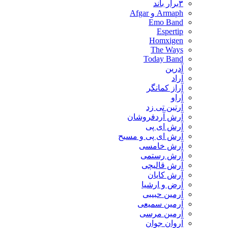
۳برار باند
Armaph و Afgar
Emo Band
Espertip
Homxigen
The Ways
Today Band
آدرین
آراد
آراز کمانگر
آراو
آرتین تی زد
آرش آردفروشان
آرش ای پی
آرش ای پی و مسیح
آرش خامسی
آرش رستمی
آرش قالیچی
آرش کایان
​آرض و ارشیا
آرمین حبیبی
آرمین سمیعی
آرمین مرسی
آروان جوان