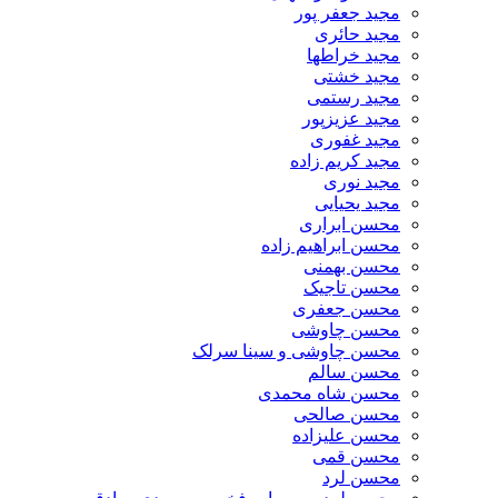
مجید جعفر پور
مجید حائری
مجید خراطها
مجید خشتی
مجید رستمی
مجید عزیزپور
مجید غفوری
مجید کریم زاده
مجید نوری
مجید یحیایی
محسن ابراری
محسن ابراهیم زاده
محسن بهمنی
محسن تاجیک
محسن جعفری
محسن چاوشی
محسن چاوشی و سینا سرلک
محسن سالم
محسن شاه محمدی
محسن صالحی
محسن علیزاده
محسن قمی
محسن لرد