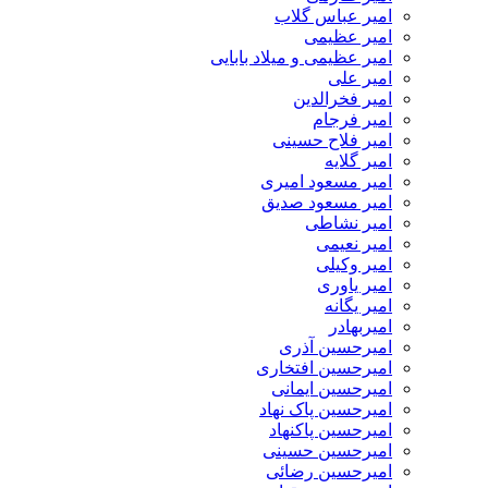
امیر عباس گلاب
امیر عظیمی
امیر عظیمی و میلاد بابایی
امیر علی
امیر فخرالدین
امیر فرجام
امیر فلاح حسینی
امیر گلایه
امیر مسعود امیری
امیر مسعود صدیق
امیر نشاطی
امیر نعیمی
امیر وکیلی
امیر یاوری
امیر یگانه
امیربهادر
امیرحسین آذری
امیرحسین افتخاری
امیرحسین ایمانی
امیرحسین پاک نهاد
امیرحسین پاکنهاد
امیرحسین حسینی
امیرحسین رضائی