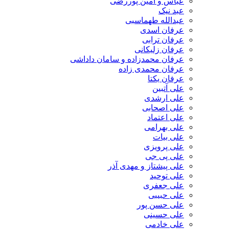
عباس و امین پوررضی
عبد نیک
عبدالله طهماسبی‎
عرفان اسدی
عرفان ترابی
عرفان زلیکانی
عرفان محمدزاده و سامان داداشی
عرفان محمدی زاده
عرفان یکتا
علی آتبین
علی ارشدی
علی اصحابی
علی اعتماد
علی بهرامی
علی بیات
علی پرویزی
علی پی جی
علی پیشتاز و مهدی آذر
علی توحید
علی جعفری
علی حبیبی
علی حسن پور
علی حسینی
علی خادمی