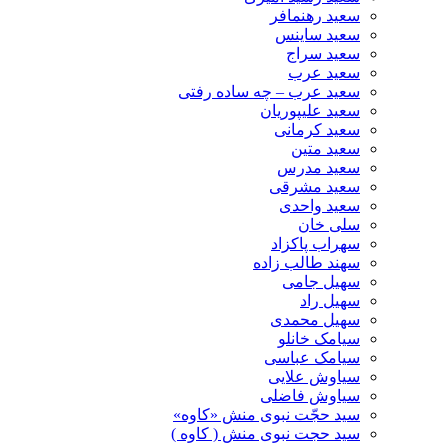
سعید رهنمافر
سعید ساینس
سعید سراج
سعید عرب
سعید عرب – چه ساده رفتی
سعید علیپوریان
سعید کرمانی
سعید متین
سعید مدرس
سعید مشرقی
سعید واحدی
سلی خان
سهراب پاکزاد
سهند طالب زاده
سهیل جامی
سهیل راد
سهیل محمدی
سیامک خانلو
سیامک عباسی
سیاوش علایی
سیاوش فاضلی
سید حجّت نبوی منش «کاوه»
سید حجت نبوی منش ( کاوه )