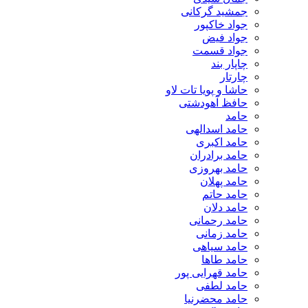
جمشید گرکانی
جواد خاکپور
جواد فیض
جواد قسمت
چاپار بند
چارتار
حاشا و پویا تات لاو
حافظ آهودشتی
حامد
حامد اسدالهی
حامد اکبری
حامد برادران
حامد بهروزی
حامد پهلان
حامد حاتم
حامد دلان
حامد رحمانی
حامد زمانی
حامد سیاهی
حامد طاها
حامد قهرایی پور
حامد لطفی
حامد محضرنیا