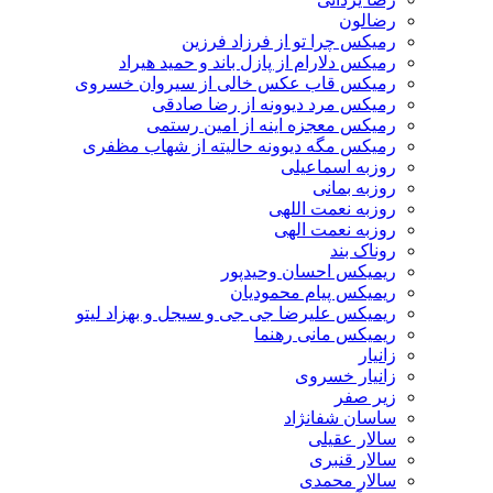
رضالون
رمیکس چرا تو از فرزاد فرزین
رمیکس دلارام از پازل باند و حمید هیراد
رمیکس قاب عکس خالی از سیروان خسروی
رمیکس مرد دیوونه از رضا صادقی
رمیکس معجزه اینه از امین رستمی
رمیکس مگه دیوونه حالیته از شهاب مظفری
روزبه اسماعیلی
روزبه بمانی
روزبه نعمت اللهی
روزبه نعمت الهی
روناک بند
ریمیکس احسان وحیدپور
ریمیکس پیام محمودیان
ریمیکس علیرضا جی جی و سیجل و بهزاد لیتو
ریمیکس مانی رهنما
زانیار
زانیار خسروی
زیر صفر
ساسان شفانژاد
سالار عقیلی
سالار قنبری
سالار محمدی