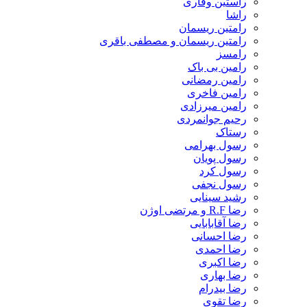
راستین وقاری
راشا
رامتین ریسمان
رامتین ریسمان و مصطفی باقری
رامسز
رامین بی باک
رامین رمضانی
رامین فاخری
رامین میرزادی
رحیم جوانمردی
رستاک
رسول بهرامی
رسول پویان
رسول کرد
رسول نجفی
رشید سینایی
رضا R.F و مرتضی اوژن
رضا آقابابایی
رضا احسانی
رضا احمدی
رضا اکبری
رضا بهاری
رضا بیدرام
رضا تقوی