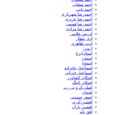
احمد صفایی
احمد نایبی
احمدرضا شهریاری
احمدرضا عزیزی
احمدرضا فهیمی
احمدرضا مرادی
ادریس غلامی
ادی عطار
ادیب طاهری
اروین
استاد ایرج
استون
استونا
اسماعیل خانزاده
اسماعیل خیراتی
اشکان کشاورز
اشکان کینگ
اشلی.ک و بی رپ
اشوان
اصغر حسینی
افشین آذری
افشین باران
افق باند