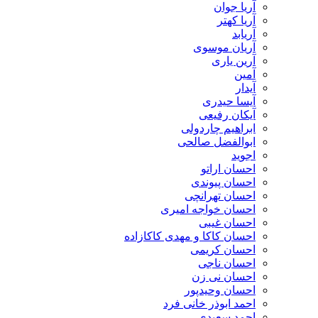
آریا جوان
آریا کهتر
آریابد
آریان موسوی
آرین یاری
آمین
آیدار
آیسا حیدری
آیکان رفیعی
ابراهیم چاردولی
ابوالفضل صالحی
اجوید
احسان اراتو
احسان پیوندی
احسان تهرانچی
احسان خواجه امیری
احسان غیبی
احسان کاکا و مهدی کاکازاده
احسان کریمی
احسان ناجی
احسان نی زن
احسان وحیدپور
احمد ابوذر خانی فرد
احمد سعیدی