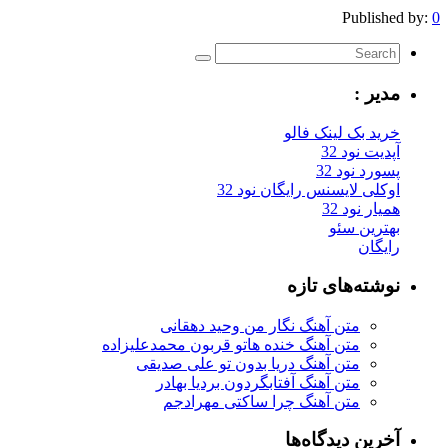
Published by:
0
مدیر :
خرید بک لینک فالو
آپدیت نود 32
پسورد نود 32
اوکلی لایسنس رایگان نود 32
همیار نود 32
بهترین سئو
رایگان
نوشته‌های تازه
متن آهنگ نگار من وحید دهقانی
متن آهنگ خنده هاتو قربون محمدعلیزاده
متن آهنگ دریا بدون تو علی صدیقی
متن آهنگ آفتابگردون بردیا بهادر
متن آهنگ چرا ساکتی مهرادجم
آخرین دیدگاه‌ها