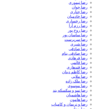
رضا تیموری
رضا جوان
رضا چناری
رضا خادمیان
رضا رخساری
رضا رزم آرا
رضا روح پور
رضا ساسان پور
رضا سرپرست
رضا شیری
رضا صادقی
رضا صادقی بنام
رضا فرهادی
رضا قائمی
رضا قندهاری
رضا کاظم دینان
رضا ملایی
رضا ملک زاده
رضا موسوی
رضا نمو و سکسکه بند
رضا هاشمیان
رضا هامون
رضا و نریمان و کامیاب
رضا یزدانی