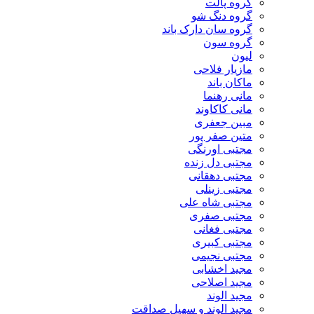
گروه پالت
گروه دنگ شو
گروه سان دارک باند
گروه سون
لیون
مازیار فلاحی
ماکان باند
مانی رهنما
مانی کاکاوند
مبین جعفری
متین صفر پور
مجتبی اورنگی
مجتبی دل زنده
مجتبی دهقانی
مجتبی زینلی
مجتبی شاه علی
مجتبی صفری
مجتبی فغانی
مجتبی کبیری
مجتبی نجیمی
مجید اخشابی
مجید اصلاحی
مجید الوند‎
مجید الوند و سهیل صداقت