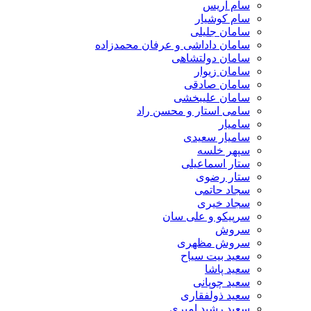
سام آریس
سام کوشیار
سامان جلیلی
سامان داداشی و عرفان محمدزاده
سامان دولتشاهی
سامان زیوار
سامان صادقی
سامان علیبخشی
سامی استار و محسن راد
سامیار
سامیار سعیدی
سپهر خلسه
ستار اسماعیلی
ستار رضوی
سجاد حاتمی
سجاد خیری
سرپیکو و علی سان
سروش
سروش مظهری
سعید بیت سیاح
سعید پاشا
سعید چوپانی
سعید ذولفقاری
سعید رشید امیری