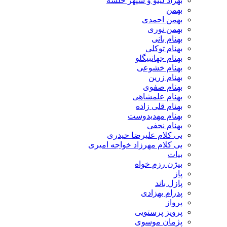
بهزاد لیتو و سپهر خلسه
بهمن
بهمن احمدی
بهمن نوری
بهنام بانی
بهنام توکلی
بهنام جهانبیگلو
بهنام خشوعی
بهنام زرین
بهنام صفوی
بهنام علمشاهی
بهنام قلی زاده
بهنام مهدیدوست
بهنام نجفی
بی کلام علیرضا حیدری
بی کلام مهرزاد خواجه امیری
بیات
بیژن رزم خواه
پاز
پازل باند
پدرام بهزادی
پرواز
پرویز پرستویی
پژمان موسوی