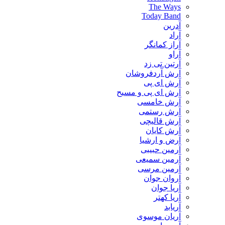
The Ways
Today Band
آدرین
آراد
آراز کمانگر
آراو
آرتین تی زد
آرش آردفروشان
آرش ای پی
آرش ای پی و مسیح
آرش خامسی
آرش رستمی
آرش قالیچی
آرش کایان
​آرض و ارشیا
آرمین حبیبی
آرمین سمیعی
آرمین مرسی
آروان جوان
آریا جوان
آریا کهتر
آریابد
آریان موسوی