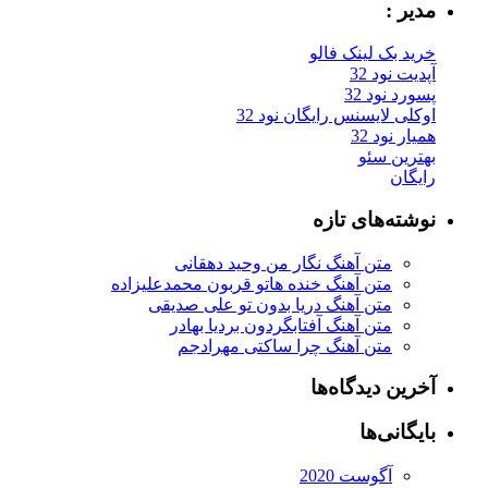
مدیر :
خرید بک لینک فالو
آپدیت نود 32
پسورد نود 32
اوکلی لایسنس رایگان نود 32
همیار نود 32
بهترین سئو
رایگان
نوشته‌های تازه
متن آهنگ نگار من وحید دهقانی
متن آهنگ خنده هاتو قربون محمدعلیزاده
متن آهنگ دریا بدون تو علی صدیقی
متن آهنگ آفتابگردون بردیا بهادر
متن آهنگ چرا ساکتی مهرادجم
آخرین دیدگاه‌ها
بایگانی‌ها
آگوست 2020