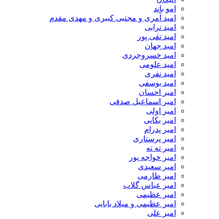
امو باند
امید آمری و مجتبی کبیری و مهدى مقدم
امید ترابی
امید تقی پور
امید جهان
امید خسروجردی
امید علومی
امید نفری
امید یوسفی
امیر احسان
امیر اسماعیل صدفی
امیر اولی
امیر بکایی
امیر پدرام
امیر پرستاری
امیر ته ته
امیر خواجه پور
امیر سعیدی
امیر طارمی
امیر عباس گلاب
امیر عظیمی
امیر عظیمی و میلاد بابایی
امیر علی