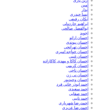
آرین یاری
آمین
آیدار
آیسا حیدری
آیکان رفیعی
ابراهیم چاردولی
ابوالفضل صالحی
اجوید
احسان اراتو
احسان پیوندی
احسان تهرانچی
احسان خواجه امیری
احسان غیبی
احسان کاکا و مهدی کاکازاده
احسان کریمی
احسان ناجی
احسان نی زن
احسان وحیدپور
احمد ابوذر خانی فرد
احمد سعیدی
احمد صفایی
احمد نایبی
احمدرضا شهریاری
احمدرضا عزیزی