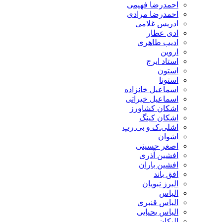
احمدرضا فهیمی
احمدرضا مرادی
ادریس غلامی
ادی عطار
ادیب طاهری
اروین
استاد ایرج
استون
استونا
اسماعیل خانزاده
اسماعیل خیراتی
اشکان کشاورز
اشکان کینگ
اشلی.ک و بی رپ
اشوان
اصغر حسینی
افشین آذری
افشین باران
افق باند
البرز نبویان
الیاس
الیاس قنبرى
الیاس یحیایی
الیکان