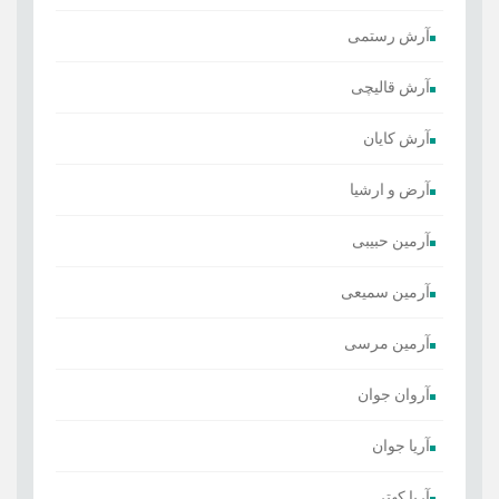
آرش رستمی
آرش قالیچی
آرش کایان
​آرض و ارشیا
آرمین حبیبی
آرمین سمیعی
آرمین مرسی
آروان جوان
آریا جوان
آریا کهتر