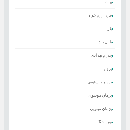
بیات
بیژن رزم خواه
پاز
پازل باند
پدرام بهزادی
پرواز
پرویز پرستویی
پژمان موسوی
پژمان مینویی
پوریا Kz