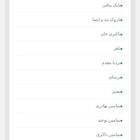
بابک مافی
باروک بند و ایضا
باکتری خان
باهر
بردیا مقدم
برسام
بشیر
بنیامین بهادری
بنیامین توحید
بنیامین ذاکری