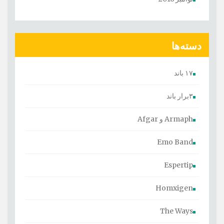
دسته‌ها
۱۷ باند
۳برار باند
Armaph و Afgar
Emo Band
Espertip
Homxigen
The Ways