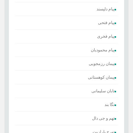
پیام دلپسند
پیام فتحی
پیام فخری
پیام محمودیان
پیمان رزمجویی
پیمان کوهستانی
تابان سلیمانی
تگا بند
تهم و جی دال
تورج پارازیت