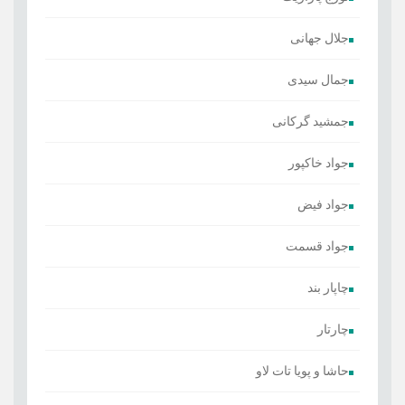
جلال جهانی
جمال سیدی
جمشید گرکانی
جواد خاکپور
جواد فیض
جواد قسمت
چاپار بند
چارتار
حاشا و پویا تات لاو