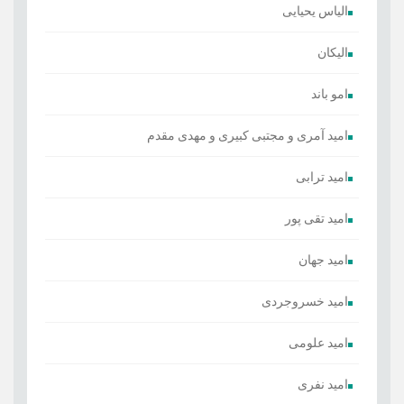
الیاس یحیایی
الیکان
امو باند
امید آمری و مجتبی کبیری و مهدى مقدم
امید ترابی
امید تقی پور
امید جهان
امید خسروجردی
امید علومی
امید نفری