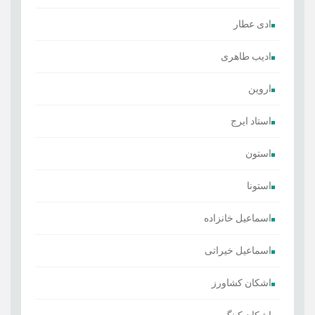
ادی عطار
ادیب طاهری
اروین
استاد ایرج
استون
استونا
اسماعیل خانزاده
اسماعیل خیراتی
اشکان کشاورز