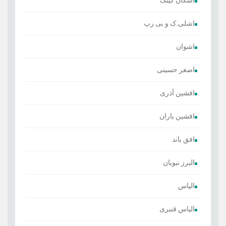
اشکان کینگ
اشلی.ک و بی رپ
اشوان
اصغر حسینی
افشین آذری
افشین باران
افق باند
البرز نبویان
الیاس
الیاس قنبرى