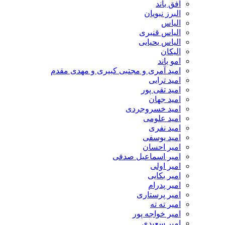
افق باند
البرز نبویان
الیاس
الیاس قنبرى
الیاس یحیایی
الیکان
امو باند
امید آمری و مجتبی کبیری و مهدى مقدم
امید ترابی
امید تقی پور
امید جهان
امید خسروجردی
امید علومی
امید نفری
امید یوسفی
امیر احسان
امیر اسماعیل صدفی
امیر اولی
امیر بکایی
امیر پدرام
امیر پرستاری
امیر ته ته
امیر خواجه پور
امیر سعیدی