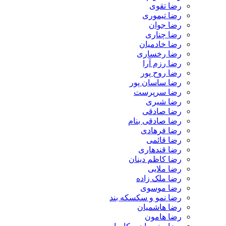
رضا تقوی
رضا تیموری
رضا جوان
رضا چناری
رضا خادمیان
رضا رخساری
رضا رزم آرا
رضا روح پور
رضا ساسان پور
رضا سرپرست
رضا شیری
رضا صادقی
رضا صادقی بنام
رضا فرهادی
رضا قائمی
رضا قندهاری
رضا کاظم دینان
رضا ملایی
رضا ملک زاده
رضا موسوی
رضا نمو و سکسکه بند
رضا هاشمیان
رضا هامون