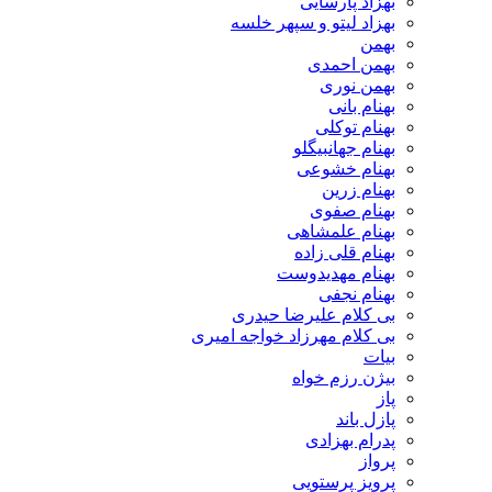
بهزاد پارسایی
بهزاد لیتو و سپهر خلسه
بهمن
بهمن احمدی
بهمن نوری
بهنام بانی
بهنام توکلی
بهنام جهانبیگلو
بهنام خشوعی
بهنام زرین
بهنام صفوی
بهنام علمشاهی
بهنام قلی زاده
بهنام مهدیدوست
بهنام نجفی
بی کلام علیرضا حیدری
بی کلام مهرزاد خواجه امیری
بیات
بیژن رزم خواه
پاز
پازل باند
پدرام بهزادی
پرواز
پرویز پرستویی