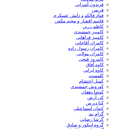
فریدون آسرایی
فریمن
فواد فالکو و دانش عسکری
قاسم افشار و مجید مکس
کاظم زرین
کامبیز جمشیدی
کامبیز فراهانی
کامران آقاخانی
کامران رسول زاده
کامران مولایی
کامروز فتحی
کاوه آفاق
کاوه ایرانی
کلمست
کمیل احتشام
کوروش جمشیدی
کوشا دهقان
کی آرش
کیا دپرس
کیوان اسماعیلی
گرام بند
گرشا رضایی
گروه اپیکور و صادق