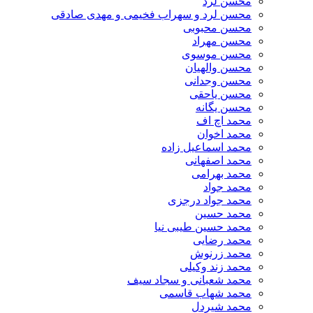
محسن لرد
محسن لرد و سهراب فخیمی و مهدی صادقی
محسن محبوبی
محسن مهراد
محسن موسوی
محسن والهیان
محسن وجدانی
محسن یاحقی
محسن یگانه
محمد اچ اف
محمد اخوان
محمد اسماعیل زاده
محمد اصفهانی
محمد بهرامی
محمد جواد
محمد جواد درجزی
محمد حسین
محمد حسین طیبی نیا
محمد رضایی
محمد زرنوش
محمد زند وکیلی
محمد شعبانی و سجاد سیف
محمد شهاب قاسمی
​محمد شیردل