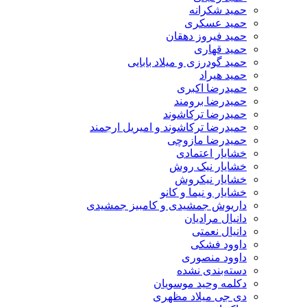
حمید شکرانه
حمید عسکری
حمید فیروز دهقان
حمید قهاری
حمید گودرزی و میلاد بابایی
حمید هیراد
حمیدرضا اکبری
حمیدرضا برومند
حمیدرضا ترکاشوند
حمیدرضا ترکاشوند و امیریل ارجمند
حمیدرضا مازوچی
خشایار اعتمادی
خشایار نیک روش
خشایار نیکروش
خشایار و نیما و کانو
داریوش جمشیدی و کامبیز جمشیدی
دانیال مرادیان
دانیال نعمتی
داوود فشکی
داوود منصوری
دسته‌بندی نشده
دکلمه وحید موسویان
دی جی میلاد مظهری