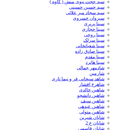
سید حجت نبوی منش ( کاوه )
سید حسین حسینى
سید سجاد میر علائی
سیروان خسروی
سینا پرپری
سینا حجازی
سینا روحی
سینا سرلک
سینا شعبانخانی
سینا صادق زاده
سینا مقدم
سینا هاترد
شادمهر جمالی
شارمین
شاهد سبحانی فر و نیما تاری
شاهرخ افشار
شاهین خالدی
شاهین دانشجو
شاهین سیف
شاهین عبدهی
شاهین متولی
شایان شیرین
شایان ع 2
شایان قاسمی