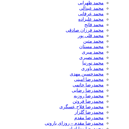
محمد ظهرابی
محمد عبدالی
محمد عرفانی
محمد علیزاده
محمد فاتح
محمد فرزان صادقی
محمد قلی پور
محمد متین
محمد مستان
محمد میری
محمد نصیری
محمد نورنیا
محمد یاوری
محمدحسین مهدی
محمدرضا امینی
محمدرضا حاتمی
محمدرضا رضایی
محمدرضا روزبه
محمدرضا فروتن
محمدرضا فلاح عسگری
محمدرضا گلزار
محمدرضا مقدم
محمدرضا مقدم – روزای بارونی
محمدرضا مهابادیان