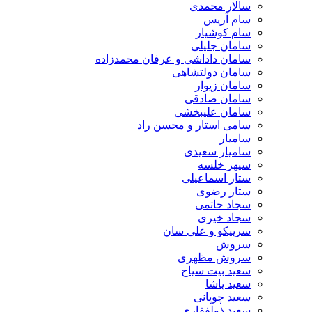
سالار محمدی
سام آریس
سام کوشیار
سامان جلیلی
سامان داداشی و عرفان محمدزاده
سامان دولتشاهی
سامان زیوار
سامان صادقی
سامان علیبخشی
سامی استار و محسن راد
سامیار
سامیار سعیدی
سپهر خلسه
ستار اسماعیلی
ستار رضوی
سجاد حاتمی
سجاد خیری
سرپیکو و علی سان
سروش
سروش مظهری
سعید بیت سیاح
سعید پاشا
سعید چوپانی
سعید ذولفقاری