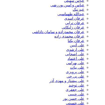
عباس سهیلی
عباس و امین پوررضی
عبد نیک
عبدالله طهماسبی‎
عرفان اسدی
عرفان ترابی
عرفان زلیکانی
عرفان محمدزاده و سامان داداشی
عرفان محمدی زاده
عرفان یکتا
علی آتبین
علی ارشدی
علی اصحابی
علی اعتماد
علی بهرامی
علی بیات
علی پرویزی
علی پی جی
علی پیشتاز و مهدی آذر
علی توحید
علی جعفری
علی حبیبی
علی حسن پور
علی حسینی