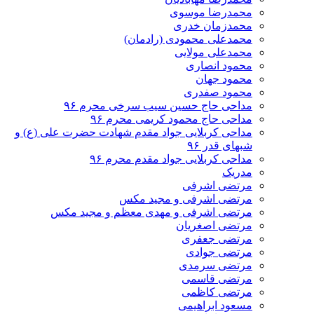
محمدرضا موسوی
محمدزمان خدری
محمدعلی محمودی (رادمان)
محمدعلی مولایی
محمود انصاری
محمود جهان
محمود صفدری
مداحی حاج حسین سیب سرخی محرم ۹۶
مداحی حاج محمود کریمی محرم ۹۶
مداحی کربلایی جواد مقدم شهادت حضرت علی (ع) و
شبهای قدر ۹۶
مداحی کربلایی جواد مقدم محرم ۹۶
مدریک
مرتضی اشرفی
مرتضی اشرفی و مجید مکس
مرتضی اشرفی و مهدی معظم و مجید مکس
مرتضی اصغریان
مرتضی جعفری
مرتضی جوادی
مرتضی سرمدی
مرتضی قاسمی
مرتضی کاظمی
مسعود ابراهیمی