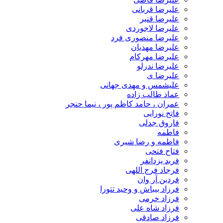
علیرضا قربانی
علیرضا قنبر
علیرضا لاجوردی
علیرضا منصوری فرد
علیرضا مهدیان
علیرضا مهرکام
علیرضا ندرلو
علیرضا ی
علیشمس و مهدی جهانی
عماد طالب زاده
عمران ، حامد کاظم پور ، نیما حنجر
فاتح نورایی
فاروق جدلی
فاطمه
فاطمه و رضا شیری
فتاح فتحی
فربد یزدانفر
فرجاد فرج اللهی
فردین آر وان
فرزاد بیباش و وحید تتورا
فرزاد خرمی
فرزاد شاه علی
فرزاد صادقی