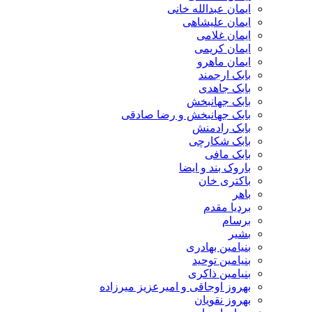
ایمان عبدالله خانی
ایمان علیشاهی
ایمان غلامی
ایمان کریمی
ایمان ماهرو
بابک ارجمند
بابک جاهدی
بابک جهانبخش
بابک جهانبخش و رضا صادقی
بابک رادمنش
بابک شکارچی
بابک مافی
باروک بند و ایضا
باکتری خان
باهر
بردیا مقدم
برسام
بشیر
بنیامین بهادری
بنیامین توحید
بنیامین ذاکری
بهروز اوجاقی و امیرعزیز میرزاده
بهروز نقویان