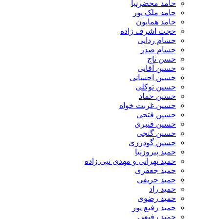
حامد محضرنیا
حامد ملک پور
حامد همایون
حجت اشرف زاده
حسام ردایی
حسام صدر
حسن تاج
حسین آقایی
حسین احسانی
حسین توکلی
حسین حماد
حسین غربت خواه
حسین فتحی
حسین قنبری
حسین گنجی
حسین گودرزی
حمید پیروزنیا
حمید تهرانی و مهدی نبی زاده
حمید جعفری
حمید حریفی
حمید راد
حمید رضوی
حمید رفیع پور
حمید رفیعی