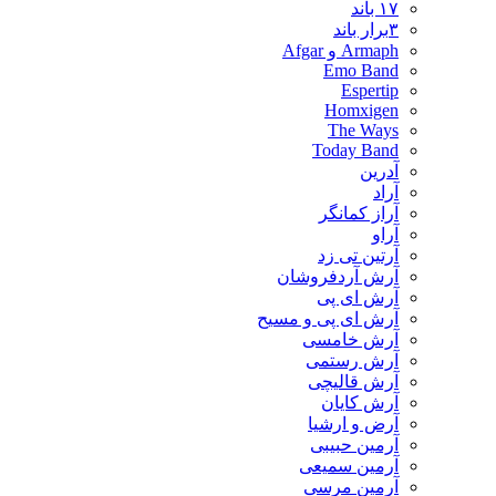
۱۷ باند
۳برار باند
Armaph و Afgar
Emo Band
Espertip
Homxigen
The Ways
Today Band
آدرین
آراد
آراز کمانگر
آراو
آرتین تی زد
آرش آردفروشان
آرش ای پی
آرش ای پی و مسیح
آرش خامسی
آرش رستمی
آرش قالیچی
آرش کایان
​آرض و ارشیا
آرمین حبیبی
آرمین سمیعی
آرمین مرسی