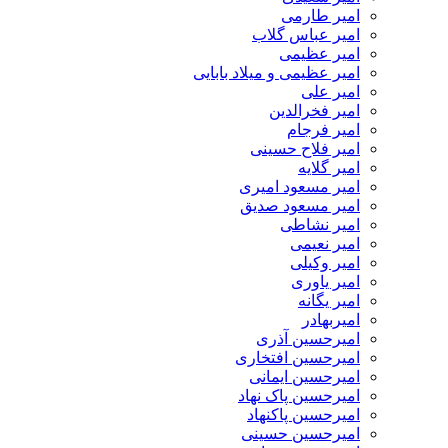
امیر طارمی
امیر عباس گلاب
امیر عظیمی
امیر عظیمی و میلاد بابایی
امیر علی
امیر فخرالدین
امیر فرجام
امیر فلاح حسینی
امیر گلایه
امیر مسعود امیری
امیر مسعود صدیق
امیر نشاطی
امیر نعیمی
امیر وکیلی
امیر یاوری
امیر یگانه
امیربهادر
امیرحسین آذری
امیرحسین افتخاری
امیرحسین ایمانی
امیرحسین پاک نهاد
امیرحسین پاکنهاد
امیرحسین حسینی