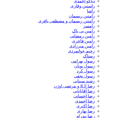
دیاکو احمدی
راستین وقاری
راشا
رامتین ریسمان
رامتین ریسمان و مصطفی باقری
رامسز
رامین بی باک
رامین رمضانی
رامین فاخری
رامین میرزادی
رحیم جوانمردی
رستاک
رسول بهرامی
رسول پویان
رسول کرد
رسول نجفی
رشید سینایی
رضا R.F و مرتضی اوژن
رضا آقابابایی
رضا احسانی
رضا احمدی
رضا اکبری
رضا بهاری
رضا بیدرام