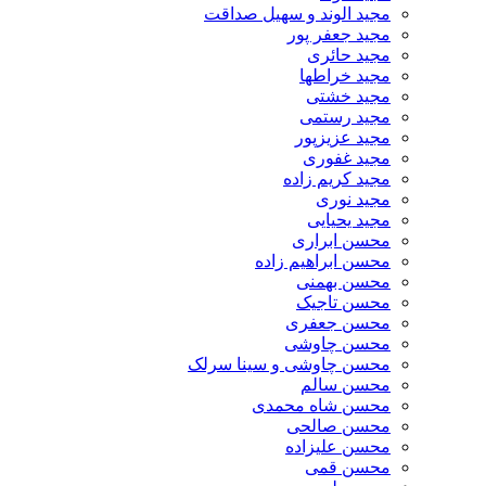
مجید الوند و سهیل صداقت
مجید جعفر پور
مجید حائری
مجید خراطها
مجید خشتی
مجید رستمی
مجید عزیزپور
مجید غفوری
مجید کریم زاده
مجید نوری
مجید یحیایی
محسن ابراری
محسن ابراهیم زاده
محسن بهمنی
محسن تاجیک
محسن جعفری
محسن چاوشی
محسن چاوشی و سینا سرلک
محسن سالم
محسن شاه محمدی
محسن صالحی
محسن علیزاده
محسن قمی