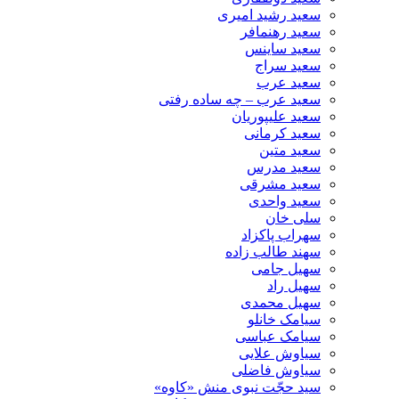
سعید رشید امیری
سعید رهنمافر
سعید ساینس
سعید سراج
سعید عرب
سعید عرب – چه ساده رفتی
سعید علیپوریان
سعید کرمانی
سعید متین
سعید مدرس
سعید مشرقی
سعید واحدی
سلی خان
سهراب پاکزاد
سهند طالب زاده
سهیل جامی
سهیل راد
سهیل محمدی
سیامک خانلو
سیامک عباسی
سیاوش علایی
سیاوش فاضلی
سید حجّت نبوی منش «کاوه»