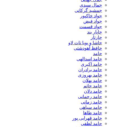
جمال سیدی
جمشید گرکانی
جواد خاکپور
جواد فیض
جواد قسمت
چاپار بند
چارتار
حاشا و پویا تات لاو
حافظ آهودشتی
حامد
حامد اسدالهی
حامد اکبری
حامد برادران
حامد بهروزی
حامد پهلان
حامد حاتم
حامد دلان
حامد رحمانی
حامد زمانی
حامد سیاهی
حامد طاها
حامد قهرایی پور
حامد لطفی