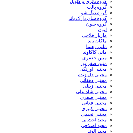
گروه باتری و کلونل
گروه پالت
گروه دنگ شو
گروه سان دارک باند
گروه سون
لیون
مازیار فلاحی
ماکان باند
مانی رهنما
مانی کاکاوند
مبین جعفری
متین صفر پور
مجتبی اورنگی
مجتبی دل زنده
مجتبی دهقانی
مجتبی زینلی
مجتبی شاه علی
مجتبی صفری
مجتبی فغانی
مجتبی کبیری
مجتبی نجیمی
مجید اخشابی
مجید اصلاحی
مجید الوند‎