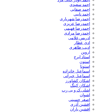
احمد سعیدی
احمد صفایی
احمد نایبی
احمدرضا شهریاری
احمدرضا عزیزی
احمدرضا فهیمی
احمدرضا مرادی
ادریس غلامی
ادی عطار
ادیب طاهری
اروین
استاد ایرج
استون
استونا
اسماعیل خانزاده
اسماعیل خیراتی
اشکان کشاورز
اشکان کینگ
اشلی.ک و بی رپ
اشوان
اصغر حسینی
افشین آذری
افشین باران