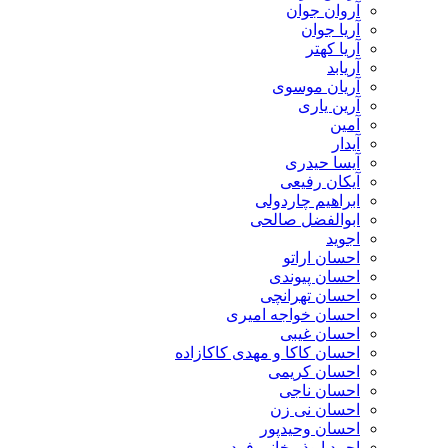
آروان جوان
آریا جوان
آریا کهتر
آریابد
آریان موسوی
آرین یاری
آمین
آیدار
آیسا حیدری
آیکان رفیعی
ابراهیم چاردولی
ابوالفضل صالحی
اجوید
احسان اراتو
احسان پیوندی
احسان تهرانچی
احسان خواجه امیری
احسان غیبی
احسان کاکا و مهدی کاکازاده
احسان کریمی
احسان ناجی
احسان نی زن
احسان وحیدپور
احمد ابوذر خانی فرد