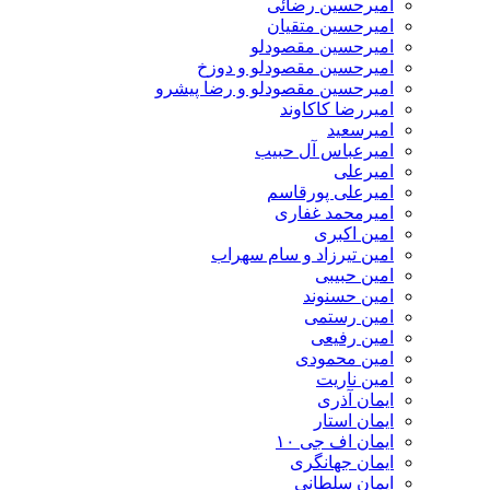
امیرحسین رضائی
امیرحسین متقیان
امیرحسین مقصودلو
امیرحسین مقصودلو و دوزخ
امیرحسین مقصودلو و رضا پیشرو
امیررضا کاکاوند
امیرسعید
امیرعباس آل حبیب
امیرعلی
امیرعلی پورقاسم
امیرمحمد غفاری
امین اکبری
امین تیرزاد و سام سهراب
امین حبیبی
امین حسنوند
امین رستمی
امین رفیعی
امین محمودی
امین ناریت
ایمان آذری
ایمان استار
ایمان اف جی ۱۰
ایمان جهانگری
ایمان سلطانی