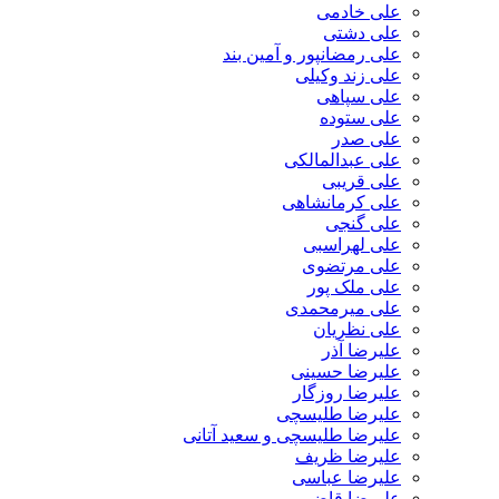
علی خادمی
علی دشتی
علی رمضانپور و آمین بند
علی زند وکیلی
علی سپاهی
علی ستوده
علی صدر
علی عبدالمالکی
علی قریبی
علی کرمانشاهی
علی گنجی
علی لهراسبی
علی مرتضوی
علی ملک پور
علی میرمحمدی
علی نظریان
علیرضا آذر
علیرضا حسینی
علیرضا روزگار
علیرضا طلیسچی
علیرضا طلیسچی و سعید آتانی
علیرضا ظریف
علیرضا عباسی
علیرضا قاضی