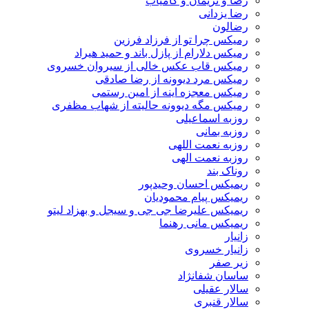
رضا و نریمان و کامیاب
رضا یزدانی
رضالون
رمیکس چرا تو از فرزاد فرزین
رمیکس دلارام از پازل باند و حمید هیراد
رمیکس قاب عکس خالی از سیروان خسروی
رمیکس مرد دیوونه از رضا صادقی
رمیکس معجزه اینه از امین رستمی
رمیکس مگه دیوونه حالیته از شهاب مظفری
روزبه اسماعیلی
روزبه بمانی
روزبه نعمت اللهی
روزبه نعمت الهی
روناک بند
ریمیکس احسان وحیدپور
ریمیکس پیام محمودیان
ریمیکس علیرضا جی جی و سیجل و بهزاد لیتو
ریمیکس مانی رهنما
زانیار
زانیار خسروی
زیر صفر
ساسان شفانژاد
سالار عقیلی
سالار قنبری