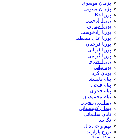
پژمان موسوی
پژمان مینویی
پوریا Kz
پوریا بارجینی
پوریا حیدری
پوریا زادخوست
پوریا علی مصطفی
پوریا فرجیان
پوریا قربانی
پوریا گرامی
پوریا نصری
پویا بیاتی
پویان کرد
پیام دلپسند
پیام فتحی
پیام فخری
پیام محمودیان
پیمان رزمجویی
پیمان کوهستانی
تابان سلیمانی
تگا بند
تهم و جی دال
تورج پارازیت
جلال جهانی