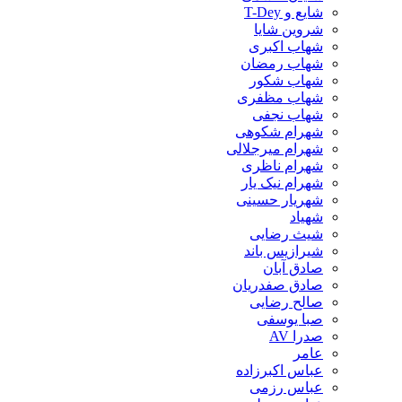
شایع و T-Dey
شروین شایا
شهاب اکبری
شهاب رمضان
شهاب شکور
شهاب مظفری
شهاب نجفی
شهرام شکوهی
شهرام میرجلالی
شهرام ناظری
شهرام نیک یار
شهریار حسینی
شهیاد
شیث رضایی
شیرازیس باند
صادق آبان
صادق صفدریان
صالح رضایی
صبا یوسفی
صدرا AV
عامر
عباس اکبرزاده
عباس رزمی