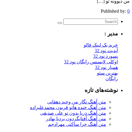
من دیوونه تو […]
Published by:
0
مدیر :
خرید بک لینک فالو
آپدیت نود 32
پسورد نود 32
اوکلی لایسنس رایگان نود 32
همیار نود 32
بهترین سئو
رایگان
نوشته‌های تازه
متن آهنگ نگار من وحید دهقانی
متن آهنگ خنده هاتو قربون محمدعلیزاده
متن آهنگ دریا بدون تو علی صدیقی
متن آهنگ آفتابگردون بردیا بهادر
متن آهنگ چرا ساکتی مهرادجم