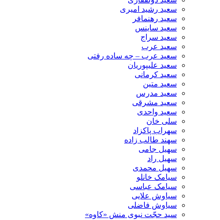
سعید رشید امیری
سعید رهنمافر
سعید ساینس
سعید سراج
سعید عرب
سعید عرب – چه ساده رفتی
سعید علیپوریان
سعید کرمانی
سعید متین
سعید مدرس
سعید مشرقی
سعید واحدی
سلی خان
سهراب پاکزاد
سهند طالب زاده
سهیل جامی
سهیل راد
سهیل محمدی
سیامک خانلو
سیامک عباسی
سیاوش علایی
سیاوش فاضلی
سید حجّت نبوی منش «کاوه»