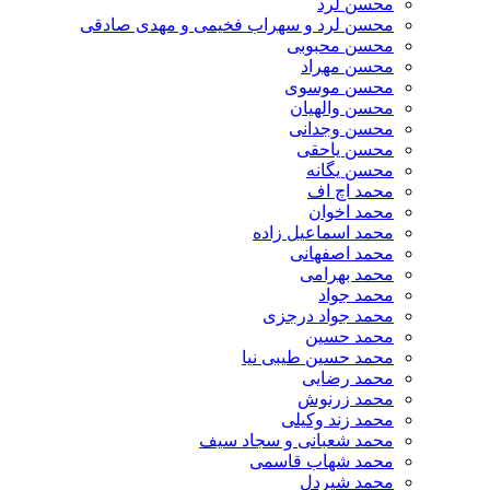
محسن لرد
محسن لرد و سهراب فخیمی و مهدی صادقی
محسن محبوبی
محسن مهراد
محسن موسوی
محسن والهیان
محسن وجدانی
محسن یاحقی
محسن یگانه
محمد اچ اف
محمد اخوان
محمد اسماعیل زاده
محمد اصفهانی
محمد بهرامی
محمد جواد
محمد جواد درجزی
محمد حسین
محمد حسین طیبی نیا
محمد رضایی
محمد زرنوش
محمد زند وکیلی
محمد شعبانی و سجاد سیف
محمد شهاب قاسمی
​محمد شیردل