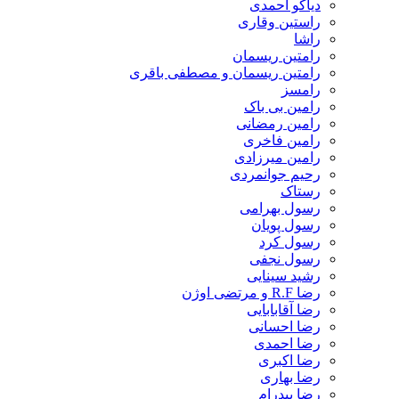
دیاکو احمدی
راستین وقاری
راشا
رامتین ریسمان
رامتین ریسمان و مصطفی باقری
رامسز
رامین بی باک
رامین رمضانی
رامین فاخری
رامین میرزادی
رحیم جوانمردی
رستاک
رسول بهرامی
رسول پویان
رسول کرد
رسول نجفی
رشید سینایی
رضا R.F و مرتضی اوژن
رضا آقابابایی
رضا احسانی
رضا احمدی
رضا اکبری
رضا بهاری
رضا بیدرام