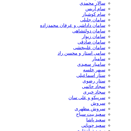
سالار محمدی
سام آریس
سام کوشیار
سامان جلیلی
سامان داداشی و عرفان محمدزاده
سامان دولتشاهی
سامان زیوار
سامان صادقی
سامان علیبخشی
سامی استار و محسن راد
سامیار
سامیار سعیدی
سپهر خلسه
ستار اسماعیلی
ستار رضوی
سجاد حاتمی
سجاد خیری
سرپیکو و علی سان
سروش
سروش مظهری
سعید بیت سیاح
سعید پاشا
سعید چوپانی
سعید ذولفقاری