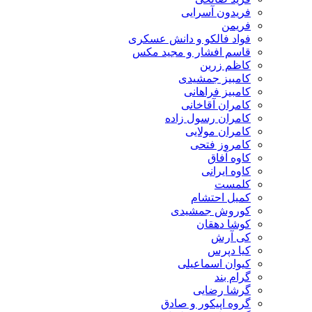
فریدون آسرایی
فریمن
فواد فالکو و دانش عسکری
قاسم افشار و مجید مکس
کاظم زرین
کامبیز جمشیدی
کامبیز فراهانی
کامران آقاخانی
کامران رسول زاده
کامران مولایی
کامروز فتحی
کاوه آفاق
کاوه ایرانی
کلمست
کمیل احتشام
کوروش جمشیدی
کوشا دهقان
کی آرش
کیا دپرس
کیوان اسماعیلی
گرام بند
گرشا رضایی
گروه اپیکور و صادق