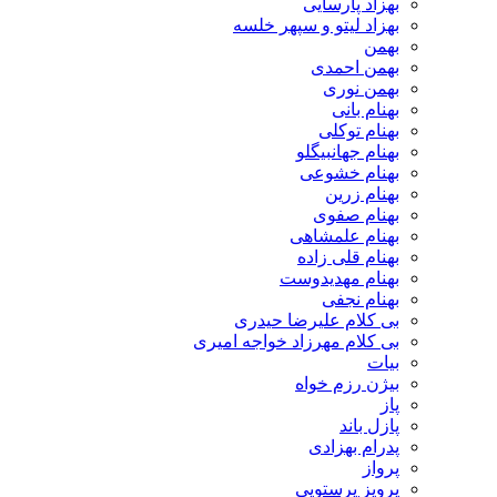
بهزاد پارسایی
بهزاد لیتو و سپهر خلسه
بهمن
بهمن احمدی
بهمن نوری
بهنام بانی
بهنام توکلی
بهنام جهانبیگلو
بهنام خشوعی
بهنام زرین
بهنام صفوی
بهنام علمشاهی
بهنام قلی زاده
بهنام مهدیدوست
بهنام نجفی
بی کلام علیرضا حیدری
بی کلام مهرزاد خواجه امیری
بیات
بیژن رزم خواه
پاز
پازل باند
پدرام بهزادی
پرواز
پرویز پرستویی