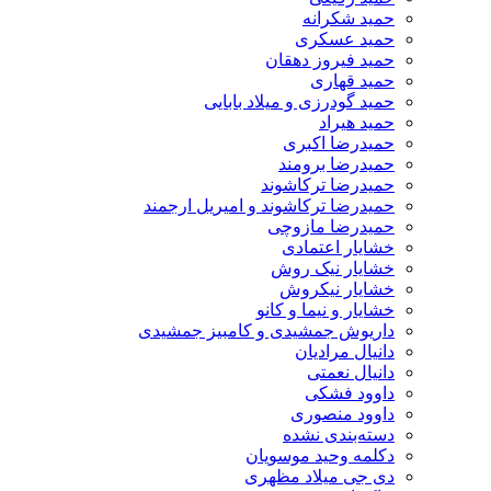
حمید شکرانه
حمید عسکری
حمید فیروز دهقان
حمید قهاری
حمید گودرزی و میلاد بابایی
حمید هیراد
حمیدرضا اکبری
حمیدرضا برومند
حمیدرضا ترکاشوند
حمیدرضا ترکاشوند و امیریل ارجمند
حمیدرضا مازوچی
خشایار اعتمادی
خشایار نیک روش
خشایار نیکروش
خشایار و نیما و کانو
داریوش جمشیدی و کامبیز جمشیدی
دانیال مرادیان
دانیال نعمتی
داوود فشکی
داوود منصوری
دسته‌بندی نشده
دکلمه وحید موسویان
دی جی میلاد مظهری