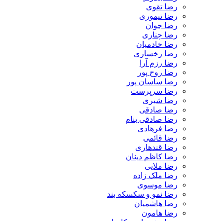
رضا تقوی
رضا تیموری
رضا جوان
رضا چناری
رضا خادمیان
رضا رخساری
رضا رزم آرا
رضا روح پور
رضا ساسان پور
رضا سرپرست
رضا شیری
رضا صادقی
رضا صادقی بنام
رضا فرهادی
رضا قائمی
رضا قندهاری
رضا کاظم دینان
رضا ملایی
رضا ملک زاده
رضا موسوی
رضا نمو و سکسکه بند
رضا هاشمیان
رضا هامون