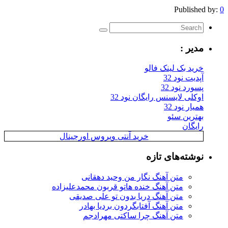
Published by:
0
مدیر :
خرید بک لینک فالو
آپدیت نود 32
پسورد نود 32
اوکلی لایسنس رایگان نود 32
همیار نود 32
بهترین سئو
رایگان
خرید آنتی ویروس اورجینال
نوشته‌های تازه
متن آهنگ نگار من وحید دهقانی
متن آهنگ خنده هاتو قربون محمدعلیزاده
متن آهنگ دریا بدون تو علی صدیقی
متن آهنگ آفتابگردون بردیا بهادر
متن آهنگ چرا ساکتی مهرادجم