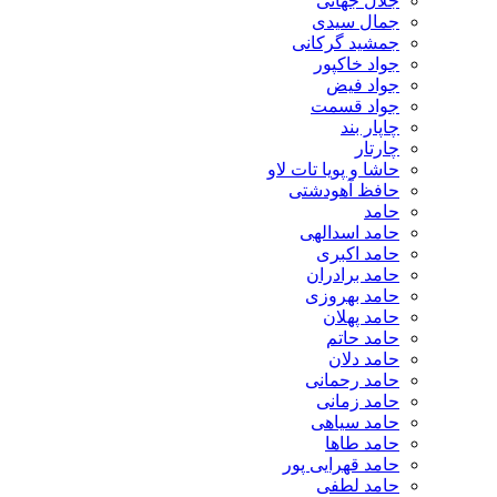
جلال جهانی
جمال سیدی
جمشید گرکانی
جواد خاکپور
جواد فیض
جواد قسمت
چاپار بند
چارتار
حاشا و پویا تات لاو
حافظ آهودشتی
حامد
حامد اسدالهی
حامد اکبری
حامد برادران
حامد بهروزی
حامد پهلان
حامد حاتم
حامد دلان
حامد رحمانی
حامد زمانی
حامد سیاهی
حامد طاها
حامد قهرایی پور
حامد لطفی