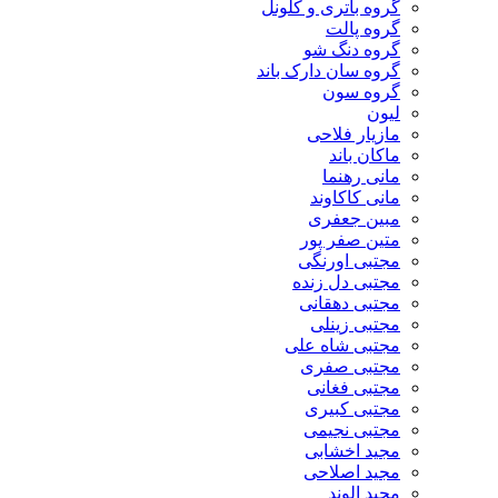
گروه باتری و کلونل
گروه پالت
گروه دنگ شو
گروه سان دارک باند
گروه سون
لیون
مازیار فلاحی
ماکان باند
مانی رهنما
مانی کاکاوند
مبین جعفری
متین صفر پور
مجتبی اورنگی
مجتبی دل زنده
مجتبی دهقانی
مجتبی زینلی
مجتبی شاه علی
مجتبی صفری
مجتبی فغانی
مجتبی کبیری
مجتبی نجیمی
مجید اخشابی
مجید اصلاحی
مجید الوند‎