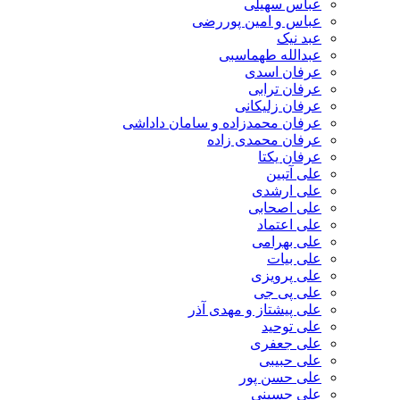
عباس سهیلی
عباس و امین پوررضی
عبد نیک
عبدالله طهماسبی‎
عرفان اسدی
عرفان ترابی
عرفان زلیکانی
عرفان محمدزاده و سامان داداشی
عرفان محمدی زاده
عرفان یکتا
علی آتبین
علی ارشدی
علی اصحابی
علی اعتماد
علی بهرامی
علی بیات
علی پرویزی
علی پی جی
علی پیشتاز و مهدی آذر
علی توحید
علی جعفری
علی حبیبی
علی حسن پور
علی حسینی