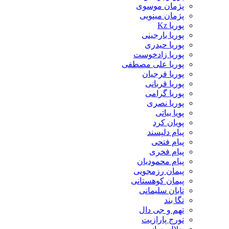
پژمان موسوی
پژمان مینویی
پوریا Kz
پوریا بارجینی
پوریا حیدری
پوریا زادخوست
پوریا علی مصطفی
پوریا فرجیان
پوریا قربانی
پوریا گرامی
پوریا نصری
پویا بیاتی
پویان کرد
پیام دلپسند
پیام فتحی
پیام فخری
پیام محمودیان
پیمان رزمجویی
پیمان کوهستانی
تابان سلیمانی
تگا بند
تهم و جی دال
تورج پارازیت