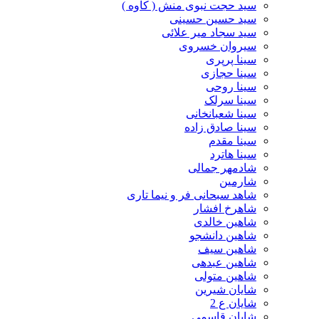
سید حجت نبوی منش ( کاوه )
سید حسین حسینى
سید سجاد میر علائی
سیروان خسروی
سینا پرپری
سینا حجازی
سینا روحی
سینا سرلک
سینا شعبانخانی
سینا صادق زاده
سینا مقدم
سینا هاترد
شادمهر جمالی
شارمین
شاهد سبحانی فر و نیما تاری
شاهرخ افشار
شاهین خالدی
شاهین دانشجو
شاهین سیف
شاهین عبدهی
شاهین متولی
شایان شیرین
شایان ع 2
شایان قاسمی