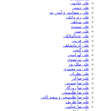
علی خادمی
علی دشتی
علی رمضانپور و آمین بند
علی زند وکیلی
علی سپاهی
علی ستوده
علی صدر
علی عبدالمالکی
علی قریبی
علی کرمانشاهی
علی گنجی
علی لهراسبی
علی مرتضوی
علی ملک پور
علی میرمحمدی
علی نظریان
علیرضا آذر
علیرضا حسینی
علیرضا روزگار
علیرضا طلیسچی
علیرضا طلیسچی و سعید آتانی
علیرضا ظریف
علیرضا عباسی