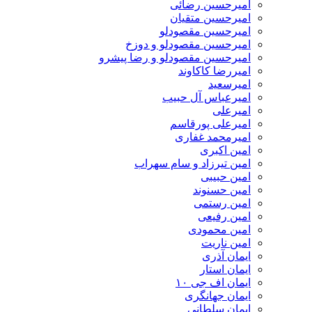
امیرحسین رضائی
امیرحسین متقیان
امیرحسین مقصودلو
امیرحسین مقصودلو و دوزخ
امیرحسین مقصودلو و رضا پیشرو
امیررضا کاکاوند
امیرسعید
امیرعباس آل حبیب
امیرعلی
امیرعلی پورقاسم
امیرمحمد غفاری
امین اکبری
امین تیرزاد و سام سهراب
امین حبیبی
امین حسنوند
امین رستمی
امین رفیعی
امین محمودی
امین ناریت
ایمان آذری
ایمان استار
ایمان اف جی ۱۰
ایمان جهانگری
ایمان سلطانی