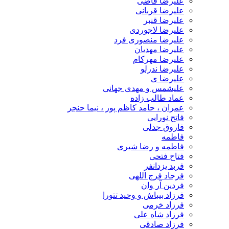
علیرضا قاضی
علیرضا قربانی
علیرضا قنبر
علیرضا لاجوردی
علیرضا منصوری فرد
علیرضا مهدیان
علیرضا مهرکام
علیرضا ندرلو
علیرضا ی
علیشمس و مهدی جهانی
عماد طالب زاده
عمران ، حامد کاظم پور ، نیما حنجر
فاتح نورایی
فاروق جدلی
فاطمه
فاطمه و رضا شیری
فتاح فتحی
فربد یزدانفر
فرجاد فرج اللهی
فردین آر وان
فرزاد بیباش و وحید تتورا
فرزاد خرمی
فرزاد شاه علی
فرزاد صادقی