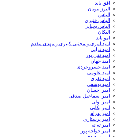
افق باند
البرز نبویان
الیاس
الیاس قنبرى
الیاس یحیایی
الیکان
امو باند
امید آمری و مجتبی کبیری و مهدى مقدم
امید ترابی
امید تقی پور
امید جهان
امید خسروجردی
امید علومی
امید نفری
امید یوسفی
امیر احسان
امیر اسماعیل صدفی
امیر اولی
امیر بکایی
امیر پدرام
امیر پرستاری
امیر ته ته
امیر خواجه پور
امیر سعیدی