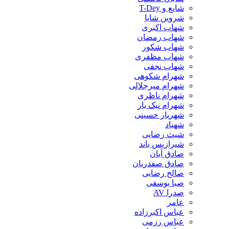
شایع و T-Dey
شروین شایا
شهاب اکبری
شهاب رمضان
شهاب شکور
شهاب مظفری
شهاب نجفی
شهرام شکوهی
شهرام میرجلالی
شهرام ناظری
شهرام نیک یار
شهریار حسینی
شهیاد
شیث رضایی
شیرازیس باند
صادق آبان
صادق صفدریان
صالح رضایی
صبا یوسفی
صدرا AV
عامر
عباس اکبرزاده
عباس رزمی