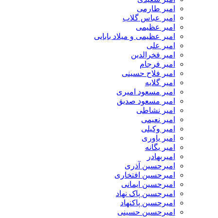
امیر طارمی
امیر عباس گلاب
امیر عظیمی
امیر عظیمی و میلاد بابایی
امیر علی
امیر فخرالدین
امیر فرجام
امیر فلاح حسینی
امیر گلایه
امیر مسعود امیری
امیر مسعود صدیق
امیر نشاطی
امیر نعیمی
امیر وکیلی
امیر یاوری
امیر یگانه
امیربهادر
امیرحسین آذری
امیرحسین افتخاری
امیرحسین ایمانی
امیرحسین پاک نهاد
امیرحسین پاکنهاد
امیرحسین حسینی