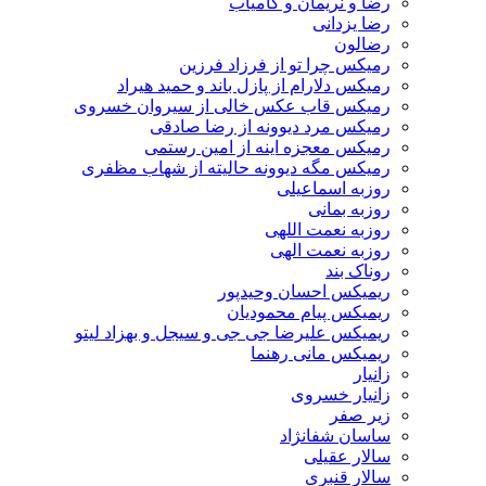
رضا و نریمان و کامیاب
رضا یزدانی
رضالون
رمیکس چرا تو از فرزاد فرزین
رمیکس دلارام از پازل باند و حمید هیراد
رمیکس قاب عکس خالی از سیروان خسروی
رمیکس مرد دیوونه از رضا صادقی
رمیکس معجزه اینه از امین رستمی
رمیکس مگه دیوونه حالیته از شهاب مظفری
روزبه اسماعیلی
روزبه بمانی
روزبه نعمت اللهی
روزبه نعمت الهی
روناک بند
ریمیکس احسان وحیدپور
ریمیکس پیام محمودیان
ریمیکس علیرضا جی جی و سیجل و بهزاد لیتو
ریمیکس مانی رهنما
زانیار
زانیار خسروی
زیر صفر
ساسان شفانژاد
سالار عقیلی
سالار قنبری