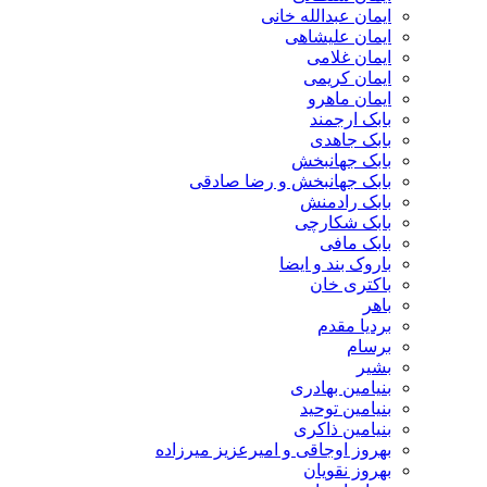
ایمان عبدالله خانی
ایمان علیشاهی
ایمان غلامی
ایمان کریمی
ایمان ماهرو
بابک ارجمند
بابک جاهدی
بابک جهانبخش
بابک جهانبخش و رضا صادقی
بابک رادمنش
بابک شکارچی
بابک مافی
باروک بند و ایضا
باکتری خان
باهر
بردیا مقدم
برسام
بشیر
بنیامین بهادری
بنیامین توحید
بنیامین ذاکری
بهروز اوجاقی و امیرعزیز میرزاده
بهروز نقویان