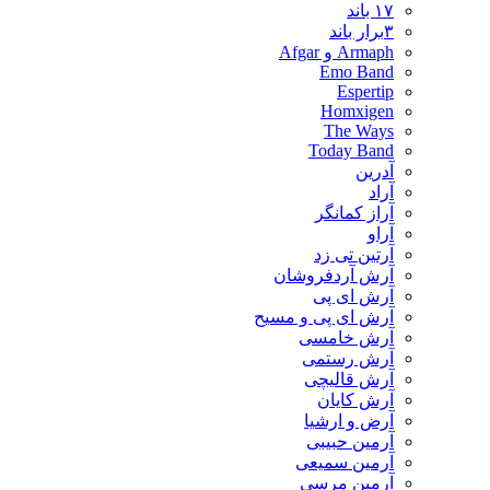
۱۷ باند
۳برار باند
Armaph و Afgar
Emo Band
Espertip
Homxigen
The Ways
Today Band
آدرین
آراد
آراز کمانگر
آراو
آرتین تی زد
آرش آردفروشان
آرش ای پی
آرش ای پی و مسیح
آرش خامسی
آرش رستمی
آرش قالیچی
آرش کایان
​آرض و ارشیا
آرمین حبیبی
آرمین سمیعی
آرمین مرسی