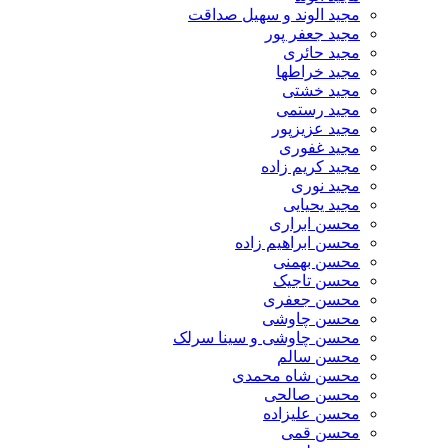
مجید الوند و سهیل صداقت
مجید جعفر پور
مجید حائری
مجید خراطها
مجید خشتی
مجید رستمی
مجید عزیزپور
مجید غفوری
مجید کریم زاده
مجید نوری
مجید یحیایی
محسن ابراری
محسن ابراهیم زاده
محسن بهمنی
محسن تاجیک
محسن جعفری
محسن چاوشی
محسن چاوشی و سینا سرلک
محسن سالم
محسن شاه محمدی
محسن صالحی
محسن علیزاده
محسن قمی