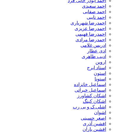
احمد ابوذر خانی فرد
احمد سعیدی
احمد صفایی
احمد نایبی
احمدرضا شهریاری
احمدرضا عزیزی
احمدرضا فهیمی
احمدرضا مرادی
ادریس غلامی
ادی عطار
ادیب طاهری
اروین
استاد ایرج
استون
استونا
اسماعیل خانزاده
اسماعیل خیراتی
اشکان کشاورز
اشکان کینگ
اشلی.ک و بی رپ
اشوان
اصغر حسینی
افشین آذری
افشین باران