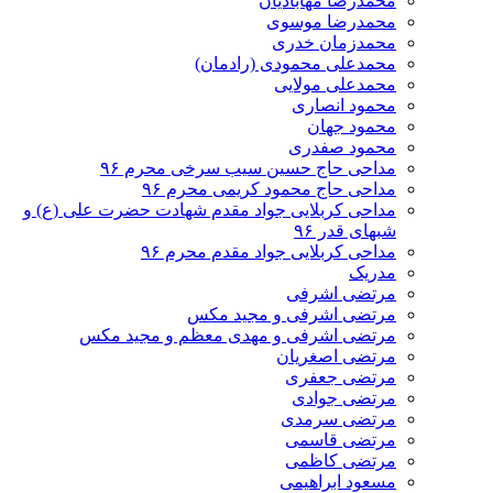
محمدرضا مهابادیان
محمدرضا موسوی
محمدزمان خدری
محمدعلی محمودی (رادمان)
محمدعلی مولایی
محمود انصاری
محمود جهان
محمود صفدری
مداحی حاج حسین سیب سرخی محرم ۹۶
مداحی حاج محمود کریمی محرم ۹۶
مداحی کربلایی جواد مقدم شهادت حضرت علی (ع) و
شبهای قدر ۹۶
مداحی کربلایی جواد مقدم محرم ۹۶
مدریک
مرتضی اشرفی
مرتضی اشرفی و مجید مکس
مرتضی اشرفی و مهدی معظم و مجید مکس
مرتضی اصغریان
مرتضی جعفری
مرتضی جوادی
مرتضی سرمدی
مرتضی قاسمی
مرتضی کاظمی
مسعود ابراهیمی