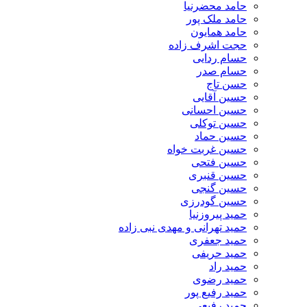
حامد محضرنیا
حامد ملک پور
حامد همایون
حجت اشرف زاده
حسام ردایی
حسام صدر
حسن تاج
حسین آقایی
حسین احسانی
حسین توکلی
حسین حماد
حسین غربت خواه
حسین فتحی
حسین قنبری
حسین گنجی
حسین گودرزی
حمید پیروزنیا
حمید تهرانی و مهدی نبی زاده
حمید جعفری
حمید حریفی
حمید راد
حمید رضوی
حمید رفیع پور
حمید رفیعی