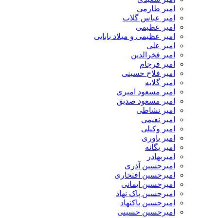
امیر طارمی
امیر عباس گلاب
امیر عظیمی
امیر عظیمی و میلاد بابایی
امیر علی
امیر فخرالدین
امیر فرجام
امیر فلاح حسینی
امیر گلایه
امیر مسعود امیری
امیر مسعود صدیق
امیر نشاطی
امیر نعیمی
امیر وکیلی
امیر یاوری
امیر یگانه
امیربهادر
امیرحسین آذری
امیرحسین افتخاری
امیرحسین ایمانی
امیرحسین پاک نهاد
امیرحسین پاکنهاد
امیرحسین حسینی