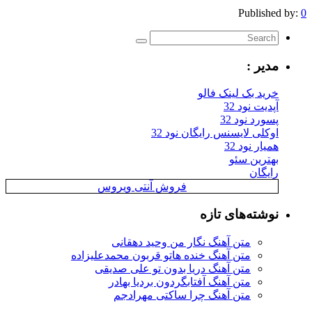
Published by:
0
مدیر :
خرید بک لینک فالو
آپدیت نود 32
پسورد نود 32
اوکلی لایسنس رایگان نود 32
همیار نود 32
بهترین سئو
رایگان
فروش آنتی ویروس
نوشته‌های تازه
متن آهنگ نگار من وحید دهقانی
متن آهنگ خنده هاتو قربون محمدعلیزاده
متن آهنگ دریا بدون تو علی صدیقی
متن آهنگ آفتابگردون بردیا بهادر
متن آهنگ چرا ساکتی مهرادجم