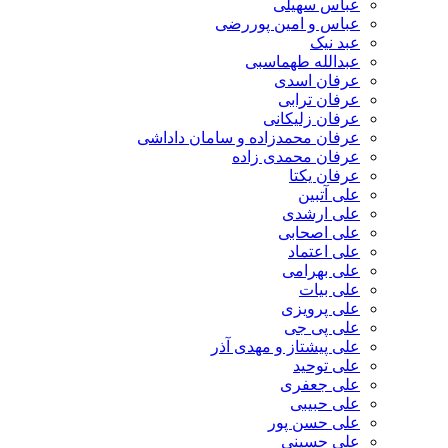
عباس سهیلی
عباس و امین پوررضی
عبد نیک
عبدالله طهماسبی‎
عرفان اسدی
عرفان ترابی
عرفان زلیکانی
عرفان محمدزاده و سامان داداشی
عرفان محمدی زاده
عرفان یکتا
علی آتبین
علی ارشدی
علی اصحابی
علی اعتماد
علی بهرامی
علی بیات
علی پرویزی
علی پی جی
علی پیشتاز و مهدی آذر
علی توحید
علی جعفری
علی حبیبی
علی حسن پور
علی حسینی