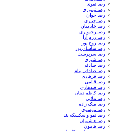
رضا تقوی
رضا تیموری
رضا جوان
رضا چناری
رضا خادمیان
رضا رخساری
رضا رزم آرا
رضا روح پور
رضا ساسان پور
رضا سرپرست
رضا شیری
رضا صادقی
رضا صادقی بنام
رضا فرهادی
رضا قائمی
رضا قندهاری
رضا کاظم دینان
رضا ملایی
رضا ملک زاده
رضا موسوی
رضا نمو و سکسکه بند
رضا هاشمیان
رضا هامون