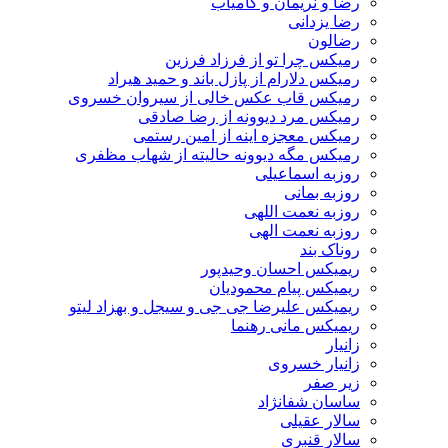
رضا و نریمان و کامیاب
رضا یزدانی
رضالون
رمیکس چرا تو از فرزاد فرزین
رمیکس دلارام از پازل باند و حمید هیراد
رمیکس قاب عکس خالی از سیروان خسروی
رمیکس مرد دیوونه از رضا صادقی
رمیکس معجزه اینه از امین رستمی
رمیکس مگه دیوونه حالیته از شهاب مظفری
روزبه اسماعیلی
روزبه بمانی
روزبه نعمت اللهی
روزبه نعمت الهی
روناک بند
ریمیکس احسان وحیدپور
ریمیکس پیام محمودیان
ریمیکس علیرضا جی جی و سیجل و بهزاد لیتو
ریمیکس مانی رهنما
زانیار
زانیار خسروی
زیر صفر
ساسان شفانژاد
سالار عقیلی
سالار قنبری