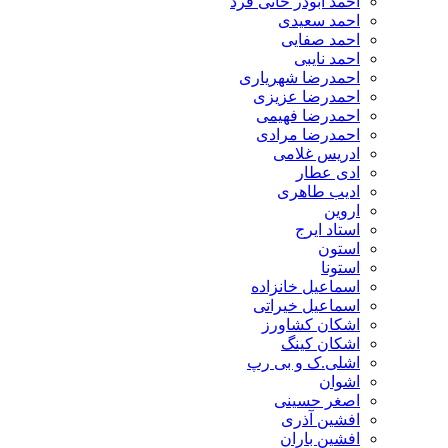
احمد ابوذر خانی فرد
احمد سعیدی
احمد صفایی
احمد نایبی
احمدرضا شهریاری
احمدرضا عزیزی
احمدرضا فهیمی
احمدرضا مرادی
ادریس غلامی
ادی عطار
ادیب طاهری
اروین
استاد ایرج
استون
استونا
اسماعیل خانزاده
اسماعیل خیراتی
اشکان کشاورز
اشکان کینگ
اشلی.ک و بی رپ
اشوان
اصغر حسینی
افشین آذری
افشین باران