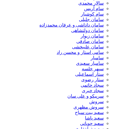
سالار محمدی
سام آریس
سام کوشیار
سامان جلیلی
سامان داداشی و عرفان محمدزاده
سامان دولتشاهی
سامان زیوار
سامان صادقی
سامان علیبخشی
سامی استار و محسن راد
سامیار
سامیار سعیدی
سپهر خلسه
ستار اسماعیلی
ستار رضوی
سجاد حاتمی
سجاد خیری
سرپیکو و علی سان
سروش
سروش مظهری
سعید بیت سیاح
سعید پاشا
سعید چوپانی
سعید ذولفقاری