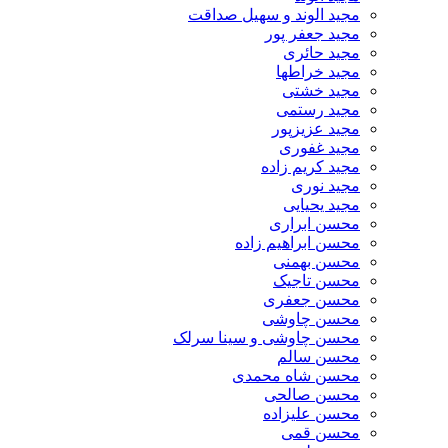
مجید الوند و سهیل صداقت
مجید جعفر پور
مجید حائری
مجید خراطها
مجید خشتی
مجید رستمی
مجید عزیزپور
مجید غفوری
مجید کریم زاده
مجید نوری
مجید یحیایی
محسن ابراری
محسن ابراهیم زاده
محسن بهمنی
محسن تاجیک
محسن جعفری
محسن چاوشی
محسن چاوشی و سینا سرلک
محسن سالم
محسن شاه محمدی
محسن صالحی
محسن علیزاده
محسن قمی