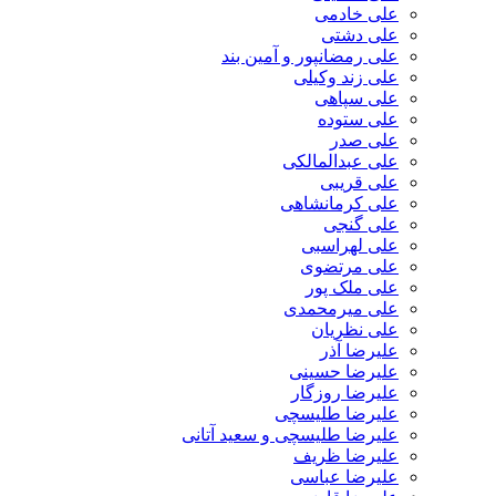
علی خادمی
علی دشتی
علی رمضانپور و آمین بند
علی زند وکیلی
علی سپاهی
علی ستوده
علی صدر
علی عبدالمالکی
علی قریبی
علی کرمانشاهی
علی گنجی
علی لهراسبی
علی مرتضوی
علی ملک پور
علی میرمحمدی
علی نظریان
علیرضا آذر
علیرضا حسینی
علیرضا روزگار
علیرضا طلیسچی
علیرضا طلیسچی و سعید آتانی
علیرضا ظریف
علیرضا عباسی