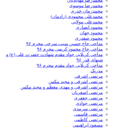
محمدرضا مهابادیان
محمدرضا موسوی
محمدزمان خدری
محمدعلی محمودی (رادمان)
محمدعلی مولایی
محمود انصاری
محمود جهان
محمود صفدری
مداحی حاج حسین سیب سرخی محرم ۹۶
مداحی حاج محمود کریمی محرم ۹۶
مداحی کربلایی جواد مقدم شهادت حضرت علی (ع) و
شبهای قدر ۹۶
مداحی کربلایی جواد مقدم محرم ۹۶
مدریک
مرتضی اشرفی
مرتضی اشرفی و مجید مکس
مرتضی اشرفی و مهدی معظم و مجید مکس
مرتضی اصغریان
مرتضی جعفری
مرتضی جوادی
مرتضی سرمدی
مرتضی قاسمی
مرتضی کاظمی
مسعود ابراهیمی