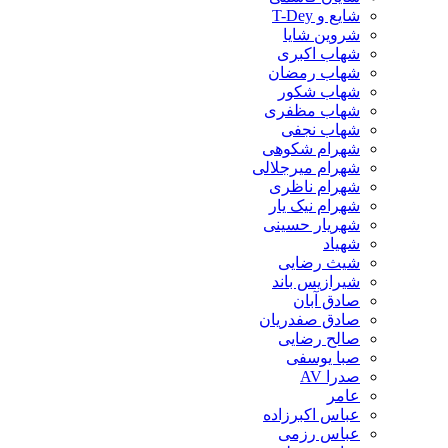
شایع و T-Dey
شروین شایا
شهاب اکبری
شهاب رمضان
شهاب شکور
شهاب مظفری
شهاب نجفی
شهرام شکوهی
شهرام میرجلالی
شهرام ناظری
شهرام نیک یار
شهریار حسینی
شهیاد
شیث رضایی
شیرازیس باند
صادق آبان
صادق صفدریان
صالح رضایی
صبا یوسفی
صدرا AV
عامر
عباس اکبرزاده
عباس رزمی