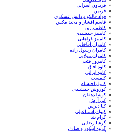
فریدون آسرایی
فریمن
فواد فالکو و دانش عسکری
قاسم افشار و مجید مکس
کاظم زرین
کامبیز جمشیدی
کامبیز فراهانی
کامران آقاخانی
کامران رسول زاده
کامران مولایی
کامروز فتحی
کاوه آفاق
کاوه ایرانی
کلمست
کمیل احتشام
کوروش جمشیدی
کوشا دهقان
کی آرش
کیا دپرس
کیوان اسماعیلی
گرام بند
گرشا رضایی
گروه اپیکور و صادق