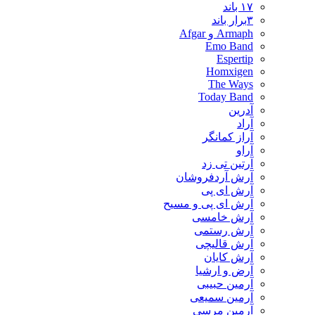
۱۷ باند
۳برار باند
Armaph و Afgar
Emo Band
Espertip
Homxigen
The Ways
Today Band
آدرین
آراد
آراز کمانگر
آراو
آرتین تی زد
آرش آردفروشان
آرش ای پی
آرش ای پی و مسیح
آرش خامسی
آرش رستمی
آرش قالیچی
آرش کایان
​آرض و ارشیا
آرمین حبیبی
آرمین سمیعی
آرمین مرسی