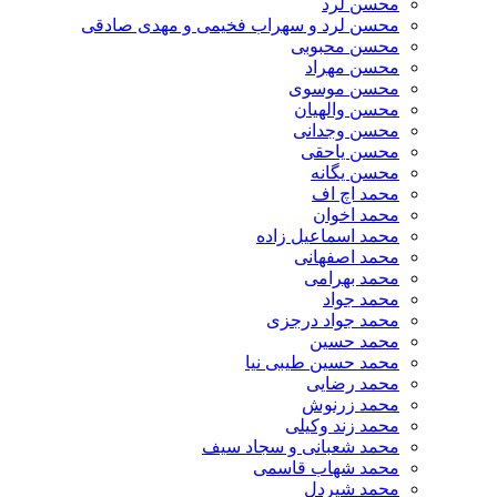
محسن لرد
محسن لرد و سهراب فخیمی و مهدی صادقی
محسن محبوبی
محسن مهراد
محسن موسوی
محسن والهیان
محسن وجدانی
محسن یاحقی
محسن یگانه
محمد اچ اف
محمد اخوان
محمد اسماعیل زاده
محمد اصفهانی
محمد بهرامی
محمد جواد
محمد جواد درجزی
محمد حسین
محمد حسین طیبی نیا
محمد رضایی
محمد زرنوش
محمد زند وکیلی
محمد شعبانی و سجاد سیف
محمد شهاب قاسمی
​محمد شیردل