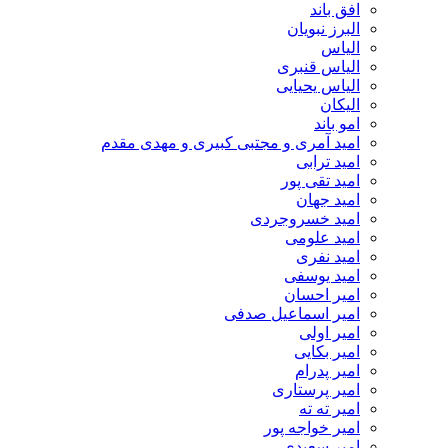
افق باند
البرز نبویان
الیاس
الیاس قنبرى
الیاس یحیایی
الیکان
امو باند
امید آمری و مجتبی کبیری و مهدى مقدم
امید ترابی
امید تقی پور
امید جهان
امید خسروجردی
امید علومی
امید نفری
امید یوسفی
امیر احسان
امیر اسماعیل صدفی
امیر اولی
امیر بکایی
امیر پدرام
امیر پرستاری
امیر ته ته
امیر خواجه پور
امیر سعیدی