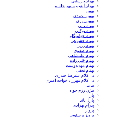
بهزاد پارسایی
بهزاد لیتو و سپهر خلسه
بهمن
بهمن احمدی
بهمن نوری
بهنام بانی
بهنام توکلی
بهنام جهانبیگلو
بهنام خشوعی
بهنام زرین
بهنام صفوی
بهنام علمشاهی
بهنام قلی زاده
بهنام مهدیدوست
بهنام نجفی
بی کلام علیرضا حیدری
بی کلام مهرزاد خواجه امیری
بیات
بیژن رزم خواه
پاز
پازل باند
پدرام بهزادی
پرواز
پرویز پرستویی