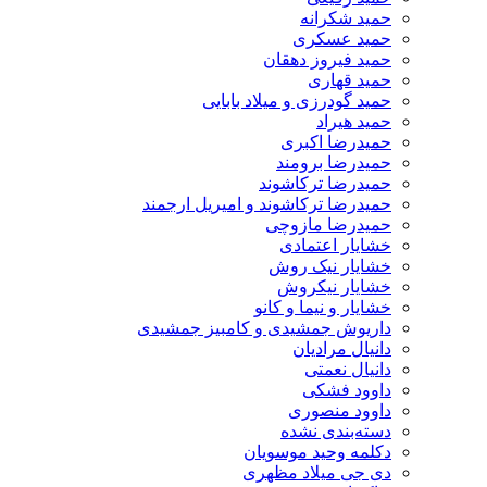
حمید شکرانه
حمید عسکری
حمید فیروز دهقان
حمید قهاری
حمید گودرزی و میلاد بابایی
حمید هیراد
حمیدرضا اکبری
حمیدرضا برومند
حمیدرضا ترکاشوند
حمیدرضا ترکاشوند و امیریل ارجمند
حمیدرضا مازوچی
خشایار اعتمادی
خشایار نیک روش
خشایار نیکروش
خشایار و نیما و کانو
داریوش جمشیدی و کامبیز جمشیدی
دانیال مرادیان
دانیال نعمتی
داوود فشکی
داوود منصوری
دسته‌بندی نشده
دکلمه وحید موسویان
دی جی میلاد مظهری