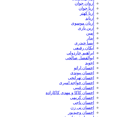
آروان جوان
آریا جوان
آریا کهتر
آریابد
آریان موسوی
آرین یاری
آمین
آیدار
آیسا حیدری
آیکان رفیعی
ابراهیم چاردولی
ابوالفضل صالحی
اجوید
احسان اراتو
احسان پیوندی
احسان تهرانچی
احسان خواجه امیری
احسان غیبی
احسان کاکا و مهدی کاکازاده
احسان کریمی
احسان ناجی
احسان نی زن
احسان وحیدپور