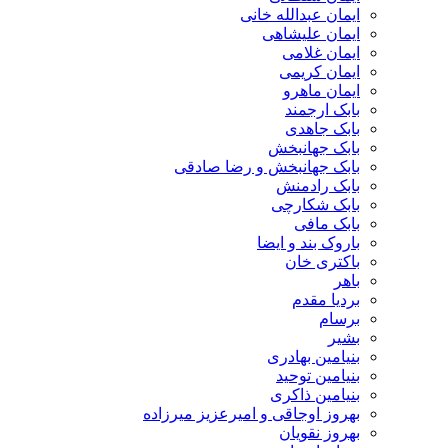
ایمان عبدالله خانی
ایمان علیشاهی
ایمان غلامی
ایمان کریمی
ایمان ماهرو
بابک ارجمند
بابک جاهدی
بابک جهانبخش
بابک جهانبخش و رضا صادقی
بابک رادمنش
بابک شکارچی
بابک مافی
باروک بند و ایضا
باکتری خان
باهر
بردیا مقدم
برسام
بشیر
بنیامین بهادری
بنیامین توحید
بنیامین ذاکری
بهروز اوجاقی و امیرعزیز میرزاده
بهروز نقویان