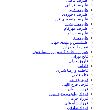
علیرضا قاضی
علیرضا قربانی
علیرضا قنبر
علیرضا لاجوردی
علیرضا منصوری فرد
علیرضا مهدیان
علیرضا مهرکام
علیرضا ندرلو
علیرضا ی
علیشمس و مهدی جهانی
عماد طالب زاده
عمران ، حامد کاظم پور ، نیما حنجر
فاتح نورایی
فاروق جدلی
فاطمه
فاطمه و رضا شیری
فتاح فتحی
فربد یزدانفر
فرجاد فرج اللهی
فردین آر وان
فرزاد بیباش و وحید تتورا
فرزاد خرمی
فرزاد شاه علی
فرزاد صادقی