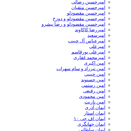
امیرحسین رضائی
امیرحسین متقیان
امیرحسین مقصودلو
امیرحسین مقصودلو و دوزخ
امیرحسین مقصودلو و رضا پیشرو
امیررضا کاکاوند
امیرسعید
امیرعباس آل حبیب
امیرعلی
امیرعلی پورقاسم
امیرمحمد غفاری
امین اکبری
امین تیرزاد و سام سهراب
امین حبیبی
امین حسنوند
امین رستمی
امین رفیعی
امین محمودی
امین ناریت
ایمان آذری
ایمان استار
ایمان اف جی ۱۰
ایمان جهانگری
ایمان سلطانی