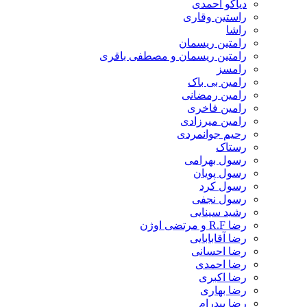
دیاکو احمدی
راستین وقاری
راشا
رامتین ریسمان
رامتین ریسمان و مصطفی باقری
رامسز
رامین بی باک
رامین رمضانی
رامین فاخری
رامین میرزادی
رحیم جوانمردی
رستاک
رسول بهرامی
رسول پویان
رسول کرد
رسول نجفی
رشید سینایی
رضا R.F و مرتضی اوژن
رضا آقابابایی
رضا احسانی
رضا احمدی
رضا اکبری
رضا بهاری
رضا بیدرام