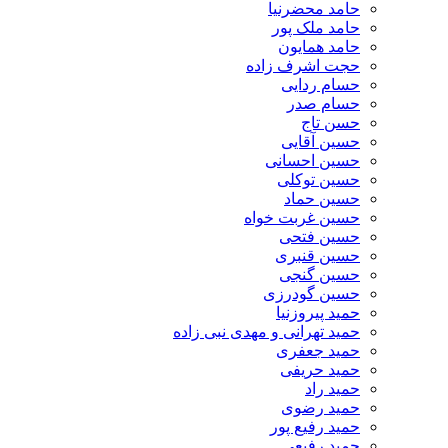
حامد محضرنیا
حامد ملک پور
حامد همایون
حجت اشرف زاده
حسام ردایی
حسام صدر
حسن تاج
حسین آقایی
حسین احسانی
حسین توکلی
حسین حماد
حسین غربت خواه
حسین فتحی
حسین قنبری
حسین گنجی
حسین گودرزی
حمید پیروزنیا
حمید تهرانی و مهدی نبی زاده
حمید جعفری
حمید حریفی
حمید راد
حمید رضوی
حمید رفیع پور
حمید رفیعی