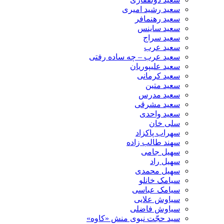
سعید رشید امیری
سعید رهنمافر
سعید ساینس
سعید سراج
سعید عرب
سعید عرب – چه ساده رفتی
سعید علیپوریان
سعید کرمانی
سعید متین
سعید مدرس
سعید مشرقی
سعید واحدی
سلی خان
سهراب پاکزاد
سهند طالب زاده
سهیل جامی
سهیل راد
سهیل محمدی
سیامک خانلو
سیامک عباسی
سیاوش علایی
سیاوش فاضلی
سید حجّت نبوی منش «کاوه»