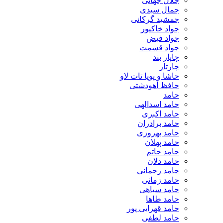
جلال جهانی
جمال سیدی
جمشید گرکانی
جواد خاکپور
جواد فیض
جواد قسمت
چاپار بند
چارتار
حاشا و پویا تات لاو
حافظ آهودشتی
حامد
حامد اسدالهی
حامد اکبری
حامد برادران
حامد بهروزی
حامد پهلان
حامد حاتم
حامد دلان
حامد رحمانی
حامد زمانی
حامد سیاهی
حامد طاها
حامد قهرایی پور
حامد لطفی