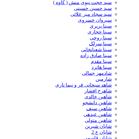
سید حجت نبوی منش ( کاوه )
سید حسین حسینى
سید سجاد میر علائی
سیروان خسروی
سینا پرپری
سینا حجازی
سینا روحی
سینا سرلک
سینا شعبانخانی
سینا صادق زاده
سینا مقدم
سینا هاترد
شادمهر جمالی
شارمین
شاهد سبحانی فر و نیما تاری
شاهرخ افشار
شاهین خالدی
شاهین دانشجو
شاهین سیف
شاهین عبدهی
شاهین متولی
شایان شیرین
شایان ع 2
شایان قاسمی