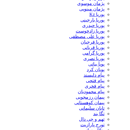
پژمان موسوی
پژمان مینویی
پوریا Kz
پوریا بارجینی
پوریا حیدری
پوریا زادخوست
پوریا علی مصطفی
پوریا فرجیان
پوریا قربانی
پوریا گرامی
پوریا نصری
پویا بیاتی
پویان کرد
پیام دلپسند
پیام فتحی
پیام فخری
پیام محمودیان
پیمان رزمجویی
پیمان کوهستانی
تابان سلیمانی
تگا بند
تهم و جی دال
تورج پارازیت