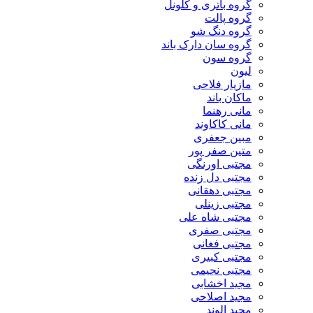
گروه باتری و کلونل
گروه پالت
گروه دنگ شو
گروه سان دارک باند
گروه سون
لیون
مازیار فلاحی
ماکان باند
مانی رهنما
مانی کاکاوند
مبین جعفری
متین صفر پور
مجتبی اورنگی
مجتبی دل زنده
مجتبی دهقانی
مجتبی زینلی
مجتبی شاه علی
مجتبی صفری
مجتبی فغانی
مجتبی کبیری
مجتبی نجیمی
مجید اخشابی
مجید اصلاحی
مجید الوند‎