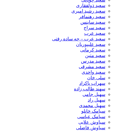
سعید ذولفقاری
سعید رشید امیری
سعید رهنمافر
سعید ساینس
سعید سراج
سعید عرب
سعید عرب – چه ساده رفتی
سعید علیپوریان
سعید کرمانی
سعید متین
سعید مدرس
سعید مشرقی
سعید واحدی
سلی خان
سهراب پاکزاد
سهند طالب زاده
سهیل جامی
سهیل راد
سهیل محمدی
سیامک خانلو
سیامک عباسی
سیاوش علایی
سیاوش فاضلی