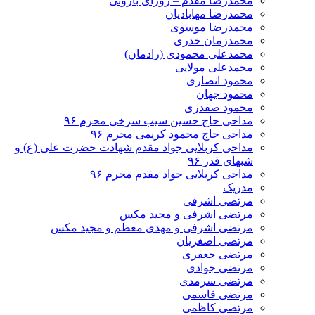
محمدرضا مقدم – روزای بارونی
محمدرضا مهابادیان
محمدرضا موسوی
محمدزمان خدری
محمدعلی محمودی (رادمان)
محمدعلی مولایی
محمود انصاری
محمود جهان
محمود صفدری
مداحی حاج حسین سیب سرخی محرم ۹۶
مداحی حاج محمود کریمی محرم ۹۶
مداحی کربلایی جواد مقدم شهادت حضرت علی (ع) و
شبهای قدر ۹۶
مداحی کربلایی جواد مقدم محرم ۹۶
مدریک
مرتضی اشرفی
مرتضی اشرفی و مجید مکس
مرتضی اشرفی و مهدی معظم و مجید مکس
مرتضی اصغریان
مرتضی جعفری
مرتضی جوادی
مرتضی سرمدی
مرتضی قاسمی
مرتضی کاظمی