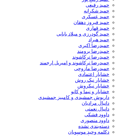
حمید رفیعی
حمید شکرانه
حمید عسکری
حمید فیروز دهقان
حمید قهاری
حمید گودرزی و میلاد بابایی
حمید هیراد
حمیدرضا اکبری
حمیدرضا برومند
حمیدرضا ترکاشوند
حمیدرضا ترکاشوند و امیریل ارجمند
حمیدرضا مازوچی
خشایار اعتمادی
خشایار نیک روش
خشایار نیکروش
خشایار و نیما و کانو
داریوش جمشیدی و کامبیز جمشیدی
دانیال مرادیان
دانیال نعمتی
داوود فشکی
داوود منصوری
دسته‌بندی نشده
دکلمه وحید موسویان