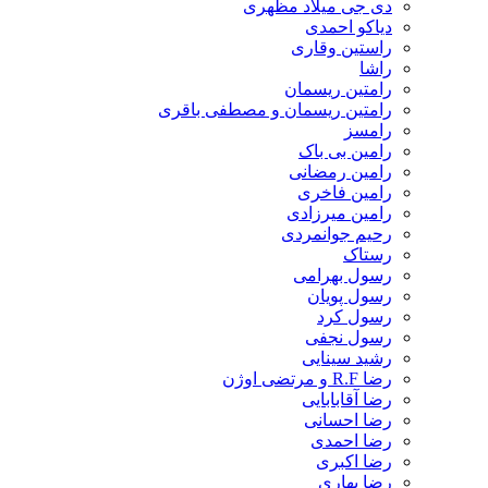
دی جی میلاد مظهری
دیاکو احمدی
راستین وقاری
راشا
رامتین ریسمان
رامتین ریسمان و مصطفی باقری
رامسز
رامین بی باک
رامین رمضانی
رامین فاخری
رامین میرزادی
رحیم جوانمردی
رستاک
رسول بهرامی
رسول پویان
رسول کرد
رسول نجفی
رشید سینایی
رضا R.F و مرتضی اوژن
رضا آقابابایی
رضا احسانی
رضا احمدی
رضا اکبری
رضا بهاری