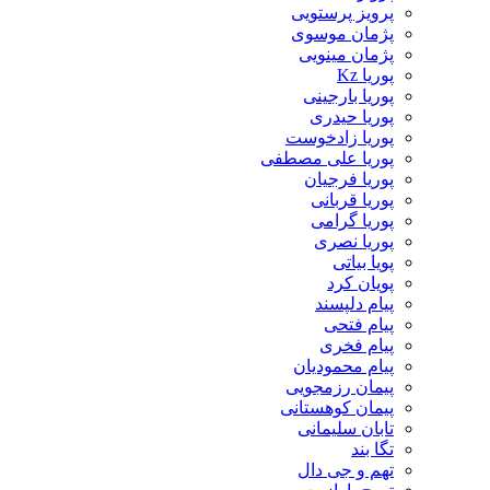
پرویز پرستویی
پژمان موسوی
پژمان مینویی
پوریا Kz
پوریا بارجینی
پوریا حیدری
پوریا زادخوست
پوریا علی مصطفی
پوریا فرجیان
پوریا قربانی
پوریا گرامی
پوریا نصری
پویا بیاتی
پویان کرد
پیام دلپسند
پیام فتحی
پیام فخری
پیام محمودیان
پیمان رزمجویی
پیمان کوهستانی
تابان سلیمانی
تگا بند
تهم و جی دال