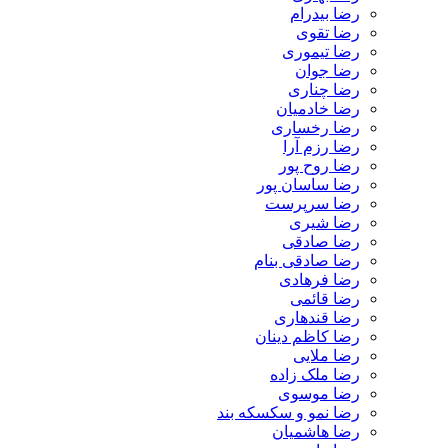
رضا بیدرام
رضا تقوی
رضا تیموری
رضا جوان
رضا چناری
رضا خادمیان
رضا رخساری
رضا رزم آرا
رضا روح پور
رضا ساسان پور
رضا سرپرست
رضا شیری
رضا صادقی
رضا صادقی بنام
رضا فرهادی
رضا قائمی
رضا قندهاری
رضا کاظم دینان
رضا ملایی
رضا ملک زاده
رضا موسوی
رضا نمو و سکسکه بند
رضا هاشمیان