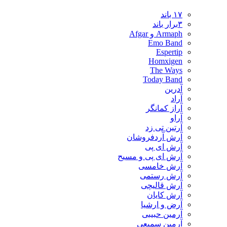
۱۷ باند
۳برار باند
Armaph و Afgar
Emo Band
Espertip
Homxigen
The Ways
Today Band
آدرین
آراد
آراز کمانگر
آراو
آرتین تی زد
آرش آردفروشان
آرش ای پی
آرش ای پی و مسیح
آرش خامسی
آرش رستمی
آرش قالیچی
آرش کایان
​آرض و ارشیا
آرمین حبیبی
آرمین سمیعی