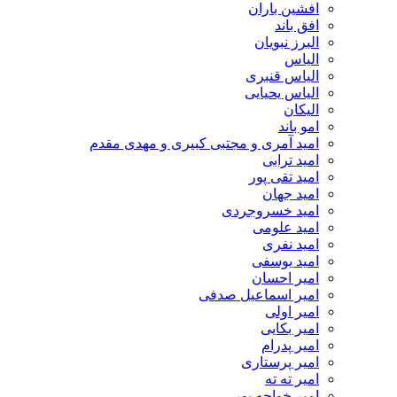
افشین باران
افق باند
البرز نبویان
الیاس
الیاس قنبرى
الیاس یحیایی
الیکان
امو باند
امید آمری و مجتبی کبیری و مهدى مقدم
امید ترابی
امید تقی پور
امید جهان
امید خسروجردی
امید علومی
امید نفری
امید یوسفی
امیر احسان
امیر اسماعیل صدفی
امیر اولی
امیر بکایی
امیر پدرام
امیر پرستاری
امیر ته ته
امیر خواجه پور