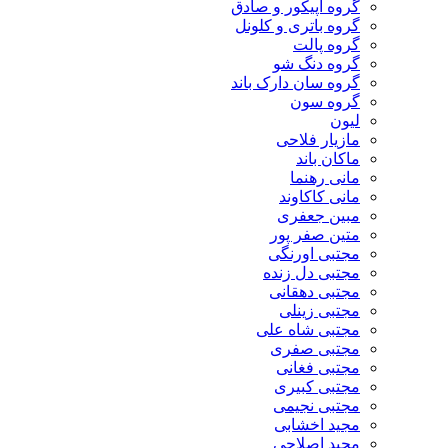
گروه اپیکور و صادق
گروه باتری و کلونل
گروه پالت
گروه دنگ شو
گروه سان دارک باند
گروه سون
لیون
مازیار فلاحی
ماکان باند
مانی رهنما
مانی کاکاوند
مبین جعفری
متین صفر پور
مجتبی اورنگی
مجتبی دل زنده
مجتبی دهقانی
مجتبی زینلی
مجتبی شاه علی
مجتبی صفری
مجتبی فغانی
مجتبی کبیری
مجتبی نجیمی
مجید اخشابی
مجید اصلاحی