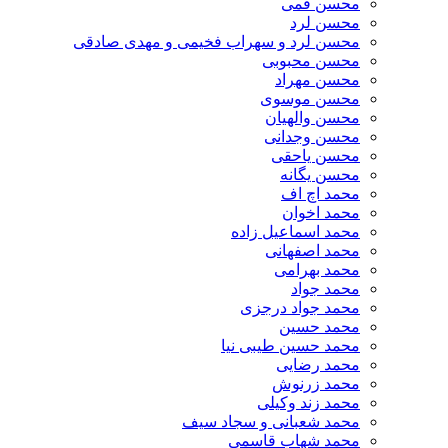
محسن قمی
محسن لرد
محسن لرد و سهراب فخیمی و مهدی صادقی
محسن محبوبی
محسن مهراد
محسن موسوی
محسن والهیان
محسن وجدانی
محسن یاحقی
محسن یگانه
محمد اچ اف
محمد اخوان
محمد اسماعیل زاده
محمد اصفهانی
محمد بهرامی
محمد جواد
محمد جواد درجزی
محمد حسین
محمد حسین طیبی نیا
محمد رضایی
محمد زرنوش
محمد زند وکیلی
محمد شعبانی و سجاد سیف
محمد شهاب قاسمی