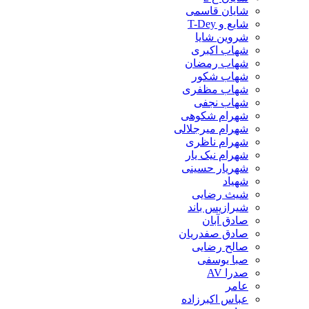
شایان قاسمی
شایع و T-Dey
شروین شایا
شهاب اکبری
شهاب رمضان
شهاب شکور
شهاب مظفری
شهاب نجفی
شهرام شکوهی
شهرام میرجلالی
شهرام ناظری
شهرام نیک یار
شهریار حسینی
شهیاد
شیث رضایی
شیرازیس باند
صادق آبان
صادق صفدریان
صالح رضایی
صبا یوسفی
صدرا AV
عامر
عباس اکبرزاده