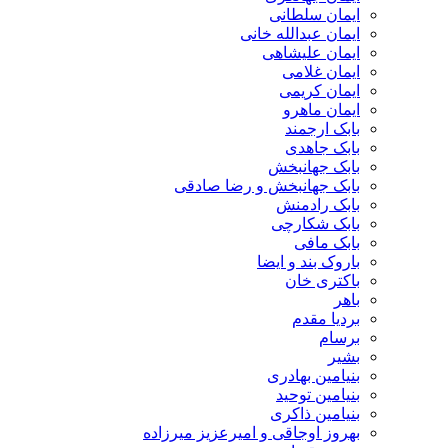
ایمان سلطانی
ایمان عبدالله خانی
ایمان علیشاهی
ایمان غلامی
ایمان کریمی
ایمان ماهرو
بابک ارجمند
بابک جاهدی
بابک جهانبخش
بابک جهانبخش و رضا صادقی
بابک رادمنش
بابک شکارچی
بابک مافی
باروک بند و ایضا
باکتری خان
باهر
بردیا مقدم
برسام
بشیر
بنیامین بهادری
بنیامین توحید
بنیامین ذاکری
بهروز اوجاقی و امیرعزیز میرزاده