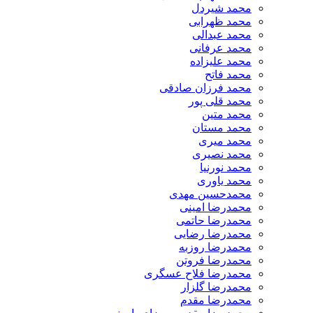
​محمد شیردل
محمد ظهرابی
محمد عبدالی
محمد عرفانی
محمد علیزاده
محمد فاتح
محمد فرزان صادقی
محمد قلی پور
محمد متین
محمد مستان
محمد میری
محمد نصیری
محمد نورنیا
محمد یاوری
محمدحسین مهدی
محمدرضا امینی
محمدرضا حاتمی
محمدرضا رضایی
محمدرضا روزبه
محمدرضا فروتن
محمدرضا فلاح عسگری
محمدرضا گلزار
محمدرضا مقدم