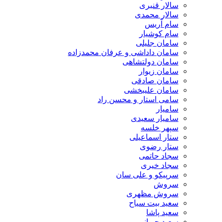
سالار قنبری
سالار محمدی
سام آریس
سام کوشیار
سامان جلیلی
سامان داداشی و عرفان محمدزاده
سامان دولتشاهی
سامان زیوار
سامان صادقی
سامان علیبخشی
سامی استار و محسن راد
سامیار
سامیار سعیدی
سپهر خلسه
ستار اسماعیلی
ستار رضوی
سجاد حاتمی
سجاد خیری
سرپیکو و علی سان
سروش
سروش مظهری
سعید بیت سیاح
سعید پاشا
سعید چوپانی