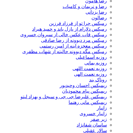
رضا هامون
رضا و نریمان و کامیاب
رضا یزدانی
رضالون
رمیکس چرا تو از فرزاد فرزین
رمیکس دلارام از پازل باند و حمید هیراد
رمیکس قاب عکس خالی از سیروان خسروی
رمیکس مرد دیوونه از رضا صادقی
رمیکس معجزه اینه از امین رستمی
رمیکس مگه دیوونه حالیته از شهاب مظفری
روزبه اسماعیلی
روزبه بمانی
روزبه نعمت اللهی
روزبه نعمت الهی
روناک بند
ریمیکس احسان وحیدپور
ریمیکس پیام محمودیان
ریمیکس علیرضا جی جی و سیجل و بهزاد لیتو
ریمیکس مانی رهنما
زانیار
زانیار خسروی
زیر صفر
ساسان شفانژاد
سالار عقیلی