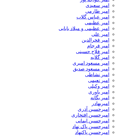
امیر سعیدی
امیر طارمی
امیر عباس گلاب
امیر عظیمی
امیر عظیمی و میلاد بابایی
امیر علی
امیر فخرالدین
امیر فرجام
امیر فلاح حسینی
امیر گلایه
امیر مسعود امیری
امیر مسعود صدیق
امیر نشاطی
امیر نعیمی
امیر وکیلی
امیر یاوری
امیر یگانه
امیربهادر
امیرحسین آذری
امیرحسین افتخاری
امیرحسین ایمانی
امیرحسین پاک نهاد
امیرحسین پاکنهاد