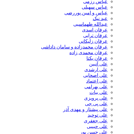
عباس رزمی
عباس سهیلی
عباس و امین پوررضی
عبد نیک
عبدالله طهماسبی‎
عرفان اسدی
عرفان ترابی
عرفان زلیکانی
عرفان محمدزاده و سامان داداشی
عرفان محمدی زاده
عرفان یکتا
علی آتبین
علی ارشدی
علی اصحابی
علی اعتماد
علی بهرامی
علی بیات
علی پرویزی
علی پی جی
علی پیشتاز و مهدی آذر
علی توحید
علی جعفری
علی حبیبی
علی حسن پور