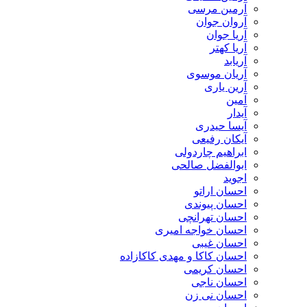
آرمین مرسی
آروان جوان
آریا جوان
آریا کهتر
آریابد
آریان موسوی
آرین یاری
آمین
آیدار
آیسا حیدری
آیکان رفیعی
ابراهیم چاردولی
ابوالفضل صالحی
اجوید
احسان اراتو
احسان پیوندی
احسان تهرانچی
احسان خواجه امیری
احسان غیبی
احسان کاکا و مهدی کاکازاده
احسان کریمی
احسان ناجی
احسان نی زن