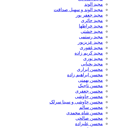
مجید الوند‎
مجید الوند و سهیل صداقت
مجید جعفر پور
مجید حائری
مجید خراطها
مجید خشتی
مجید رستمی
مجید عزیزپور
مجید غفوری
مجید کریم زاده
مجید نوری
مجید یحیایی
محسن ابراری
محسن ابراهیم زاده
محسن بهمنی
محسن تاجیک
محسن جعفری
محسن چاوشی
محسن چاوشی و سینا سرلک
محسن سالم
محسن شاه محمدی
محسن صالحی
محسن علیزاده