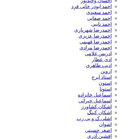
احسان وحیدپور
احمد ابوذر خانی فرد
احمد سعیدی
احمد صفایی
احمد نایبی
احمدرضا شهریاری
احمدرضا عزیزی
احمدرضا فهیمی
احمدرضا مرادی
ادریس غلامی
ادی عطار
ادیب طاهری
اروین
استاد ایرج
استون
استونا
اسماعیل خانزاده
اسماعیل خیراتی
اشکان کشاورز
اشکان کینگ
اشلی.ک و بی رپ
اشوان
اصغر حسینی
افشین آذری