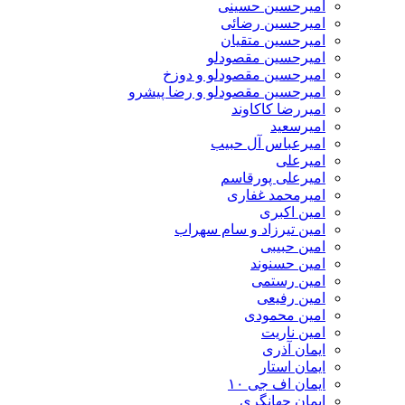
امیرحسین حسینی
امیرحسین رضائی
امیرحسین متقیان
امیرحسین مقصودلو
امیرحسین مقصودلو و دوزخ
امیرحسین مقصودلو و رضا پیشرو
امیررضا کاکاوند
امیرسعید
امیرعباس آل حبیب
امیرعلی
امیرعلی پورقاسم
امیرمحمد غفاری
امین اکبری
امین تیرزاد و سام سهراب
امین حبیبی
امین حسنوند
امین رستمی
امین رفیعی
امین محمودی
امین ناریت
ایمان آذری
ایمان استار
ایمان اف جی ۱۰
ایمان جهانگری