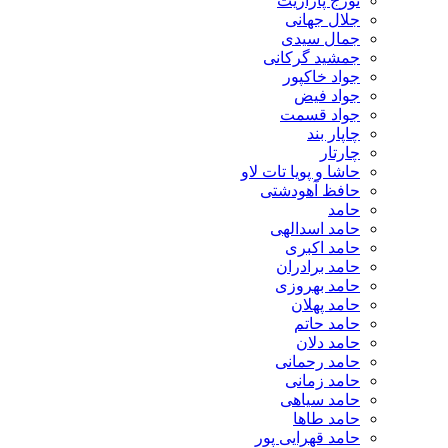
تورج پارازیت
جلال جهانی
جمال سیدی
جمشید گرکانی
جواد خاکپور
جواد فیض
جواد قسمت
چاپار بند
چارتار
حاشا و پویا تات لاو
حافظ آهودشتی
حامد
حامد اسدالهی
حامد اکبری
حامد برادران
حامد بهروزی
حامد پهلان
حامد حاتم
حامد دلان
حامد رحمانی
حامد زمانی
حامد سیاهی
حامد طاها
حامد قهرایی پور