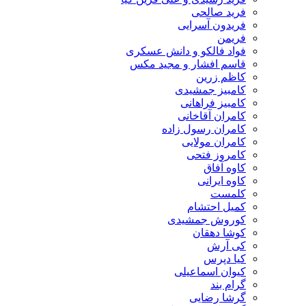
فرید صالحی
فریدون آسرایی
فریمن
فواد فالکو و دانش عسکری
قاسم افشار و مجید مکس
کاظم زرین
کامبیز جمشیدی
کامبیز فراهانی
کامران آقاخانی
کامران رسول زاده
کامران مولایی
کامروز فتحی
کاوه آفاق
کاوه ایرانی
کلمست
کمیل احتشام
کوروش جمشیدی
کوشا دهقان
کی آرش
کیا دپرس
کیوان اسماعیلی
گرام بند
گرشا رضایی