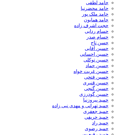
حامد لطفی
حامد محضرنیا
حامد ملک پور
حامد همایون
حجت اشرف زاده
حسام ردایی
حسام صدر
حسن تاج
حسین آقایی
حسین احسانی
حسین توکلی
حسین حماد
حسین غربت خواه
حسین فتحی
حسین قنبری
حسین گنجی
حسین گودرزی
حمید پیروزنیا
حمید تهرانی و مهدی نبی زاده
حمید جعفری
حمید حریفی
حمید راد
حمید رضوی
حمید رفیع پور