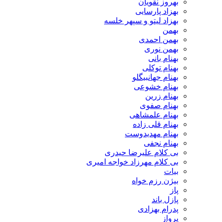
بهروز نقویان
بهزاد پارسایی
بهزاد لیتو و سپهر خلسه
بهمن
بهمن احمدی
بهمن نوری
بهنام بانی
بهنام توکلی
بهنام جهانبیگلو
بهنام خشوعی
بهنام زرین
بهنام صفوی
بهنام علمشاهی
بهنام قلی زاده
بهنام مهدیدوست
بهنام نجفی
بی کلام علیرضا حیدری
بی کلام مهرزاد خواجه امیری
بیات
بیژن رزم خواه
پاز
پازل باند
پدرام بهزادی
پرواز