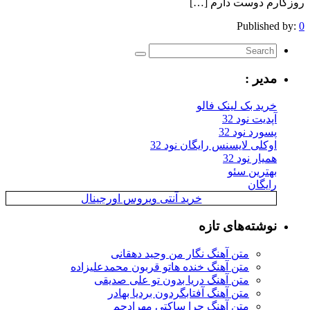
روزگارم دوست دارم […]
Published by:
0
مدیر :
خرید بک لینک فالو
آپدیت نود 32
پسورد نود 32
اوکلی لایسنس رایگان نود 32
همیار نود 32
بهترین سئو
رایگان
خرید آنتی ویروس اورجینال
نوشته‌های تازه
متن آهنگ نگار من وحید دهقانی
متن آهنگ خنده هاتو قربون محمدعلیزاده
متن آهنگ دریا بدون تو علی صدیقی
متن آهنگ آفتابگردون بردیا بهادر
متن آهنگ چرا ساکتی مهرادجم