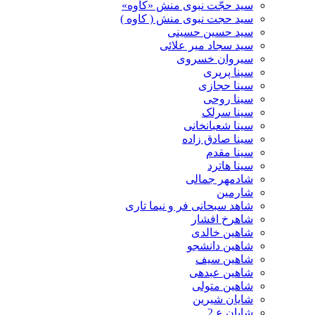
سید حجّت نبوی منش «کاوه»
سید حجت نبوی منش ( کاوه )
سید حسین حسینى
سید سجاد میر علائی
سیروان خسروی
سینا پرپری
سینا حجازی
سینا روحی
سینا سرلک
سینا شعبانخانی
سینا صادق زاده
سینا مقدم
سینا هاترد
شادمهر جمالی
شارمین
شاهد سبحانی فر و نیما تاری
شاهرخ افشار
شاهین خالدی
شاهین دانشجو
شاهین سیف
شاهین عبدهی
شاهین متولی
شایان شیرین
شایان ع 2