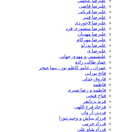
علیرضا عباسی
علیرضا قاضی
علیرضا قربانی
علیرضا قنبر
علیرضا لاجوردی
علیرضا منصوری فرد
علیرضا مهدیان
علیرضا مهرکام
علیرضا ندرلو
علیرضا ی
علیشمس و مهدی جهانی
عماد طالب زاده
عمران ، حامد کاظم پور ، نیما حنجر
فاتح نورایی
فاروق جدلی
فاطمه
فاطمه و رضا شیری
فتاح فتحی
فربد یزدانفر
فرجاد فرج اللهی
فردین آر وان
فرزاد بیباش و وحید تتورا
فرزاد خرمی
فرزاد شاه علی