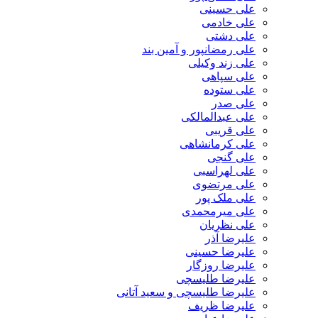
علی حسینی
علی خادمی
علی دشتی
علی رمضانپور و آمین بند
علی زند وکیلی
علی سپاهی
علی ستوده
علی صدر
علی عبدالمالکی
علی قریبی
علی کرمانشاهی
علی گنجی
علی لهراسبی
علی مرتضوی
علی ملک پور
علی میرمحمدی
علی نظریان
علیرضا آذر
علیرضا حسینی
علیرضا روزگار
علیرضا طلیسچی
علیرضا طلیسچی و سعید آتانی
علیرضا ظریف