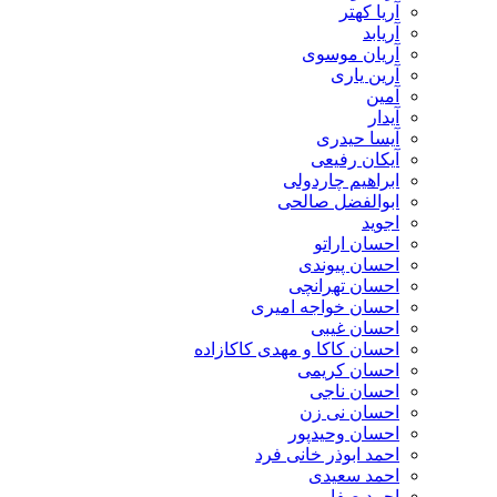
آریا کهتر
آریابد
آریان موسوی
آرین یاری
آمین
آیدار
آیسا حیدری
آیکان رفیعی
ابراهیم چاردولی
ابوالفضل صالحی
اجوید
احسان اراتو
احسان پیوندی
احسان تهرانچی
احسان خواجه امیری
احسان غیبی
احسان کاکا و مهدی کاکازاده
احسان کریمی
احسان ناجی
احسان نی زن
احسان وحیدپور
احمد ابوذر خانی فرد
احمد سعیدی
احمد صفایی