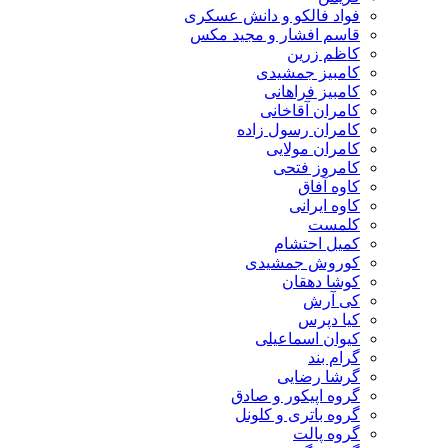
فواد فالکو و دانش عسکری
قاسم افشار و مجید مکس
کاظم زرین
کامبیز جمشیدی
کامبیز فراهانی
کامران آقاخانی
کامران رسول زاده
کامران مولایی
کامروز فتحی
کاوه آفاق
کاوه ایرانی
کلمست
کمیل احتشام
کوروش جمشیدی
کوشا دهقان
کی آرش
کیا دپرس
کیوان اسماعیلی
گرام بند
گرشا رضایی
گروه اپیکور و صادق
گروه باتری و کلونل
گروه پالت