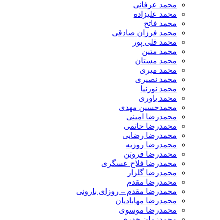
محمد عرفانی
محمد علیزاده
محمد فاتح
محمد فرزان صادقی
محمد قلی پور
محمد متین
محمد مستان
محمد میری
محمد نصیری
محمد نورنیا
محمد یاوری
محمدحسین مهدی
محمدرضا امینی
محمدرضا حاتمی
محمدرضا رضایی
محمدرضا روزبه
محمدرضا فروتن
محمدرضا فلاح عسگری
محمدرضا گلزار
محمدرضا مقدم
محمدرضا مقدم – روزای بارونی
محمدرضا مهابادیان
محمدرضا موسوی
محمدزمان خدری