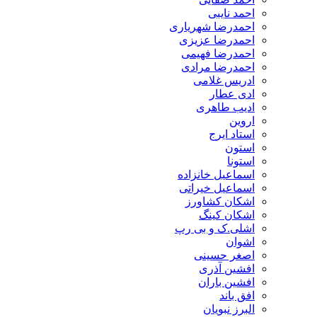
احمد نایبی
احمدرضا شهریاری
احمدرضا عزیزی
احمدرضا فهیمی
احمدرضا مرادی
ادریس غلامی
ادی عطار
ادیب طاهری
اروین
استاد ایرج
استون
استونا
اسماعیل خانزاده
اسماعیل خیراتی
اشکان کشاورز
اشکان کینگ
اشلی.ک و بی رپ
اشوان
اصغر حسینی
افشین آذری
افشین باران
افق باند
البرز نبویان