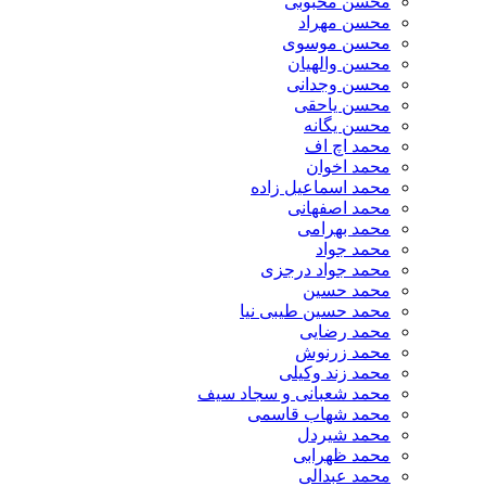
محسن محبوبی
محسن مهراد
محسن موسوی
محسن والهیان
محسن وجدانی
محسن یاحقی
محسن یگانه
محمد اچ اف
محمد اخوان
محمد اسماعیل زاده
محمد اصفهانی
محمد بهرامی
محمد جواد
محمد جواد درجزی
محمد حسین
محمد حسین طیبی نیا
محمد رضایی
محمد زرنوش
محمد زند وکیلی
محمد شعبانی و سجاد سیف
محمد شهاب قاسمی
​محمد شیردل
محمد ظهرابی
محمد عبدالی