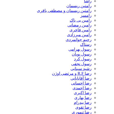
راشا
رامتین ریسمان
رامتین ریسمان و مصطفی باقری
رامسز
رامین بی باک
رامین رمضانی
رامین فاخری
رامین میرزادی
رحیم جوانمردی
رستاک
رسول بهرامی
رسول پویان
رسول کرد
رسول نجفی
رشید سینایی
رضا R.F و مرتضی اوژن
رضا آقابابایی
رضا احسانی
رضا احمدی
رضا اکبری
رضا بهاری
رضا بیدرام
رضا تقوی
رضا تیموری