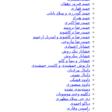
حمید فیروز دهقان
حمید قهاری
حمید گودرزی و میلاد بابایی
حمید هیراد
حمیدرضا اکبری
حمیدرضا برومند
حمیدرضا ترکاشوند
حمیدرضا ترکاشوند و امیریل ارجمند
حمیدرضا مازوچی
خشایار اعتمادی
خشایار نیک روش
خشایار نیکروش
خشایار و نیما و کانو
داریوش جمشیدی و کامبیز جمشیدی
دانیال مرادیان
دانیال نعمتی
داوود فشکی
داوود منصوری
دسته‌بندی نشده
دکلمه وحید موسویان
دی جی میلاد مظهری
دیاکو احمدی
راستین وقاری