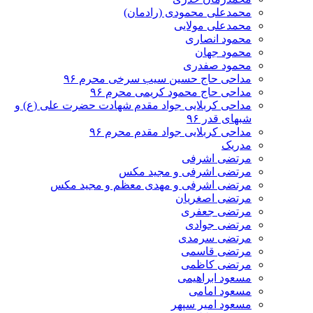
محمدعلی محمودی (رادمان)
محمدعلی مولایی
محمود انصاری
محمود جهان
محمود صفدری
مداحی حاج حسین سیب سرخی محرم ۹۶
مداحی حاج محمود کریمی محرم ۹۶
مداحی کربلایی جواد مقدم شهادت حضرت علی (ع) و
شبهای قدر ۹۶
مداحی کربلایی جواد مقدم محرم ۹۶
مدریک
مرتضی اشرفی
مرتضی اشرفی و مجید مکس
مرتضی اشرفی و مهدی معظم و مجید مکس
مرتضی اصغریان
مرتضی جعفری
مرتضی جوادی
مرتضی سرمدی
مرتضی قاسمی
مرتضی کاظمی
مسعود ابراهیمی
مسعود امامی
مسعود امیر سپهر