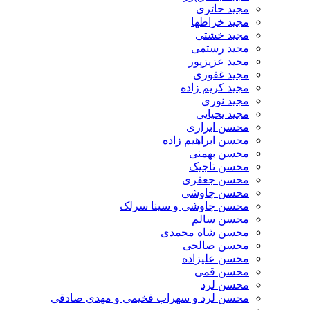
مجید حائری
مجید خراطها
مجید خشتی
مجید رستمی
مجید عزیزپور
مجید غفوری
مجید کریم زاده
مجید نوری
مجید یحیایی
محسن ابراری
محسن ابراهیم زاده
محسن بهمنی
محسن تاجیک
محسن جعفری
محسن چاوشی
محسن چاوشی و سینا سرلک
محسن سالم
محسن شاه محمدی
محسن صالحی
محسن علیزاده
محسن قمی
محسن لرد
محسن لرد و سهراب فخیمی و مهدی صادقی