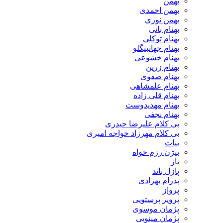
بهمن
بهمن احمدی
بهمن نوری
بهنام بانی
بهنام توکلی
بهنام جهانبیگلو
بهنام خشوعی
بهنام زرین
بهنام صفوی
بهنام علمشاهی
بهنام قلی زاده
بهنام مهدیدوست
بهنام نجفی
بی کلام علیرضا حیدری
بی کلام مهرزاد خواجه امیری
بیات
بیژن رزم خواه
پاز
پازل باند
پدرام بهزادی
پرواز
پرویز پرستویی
پژمان موسوی
پژمان مینویی