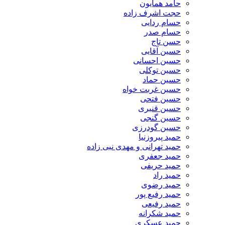
حامد همایون
حجت اشرف زاده
حسام ردایی
حسام صدر
حسن تاج
حسین آقایی
حسین احسانی
حسین توکلی
حسین حماد
حسین غربت خواه
حسین فتحی
حسین قنبری
حسین گنجی
حسین گودرزی
حمید پیروزنیا
حمید تهرانی و مهدی نبی زاده
حمید جعفری
حمید حریفی
حمید راد
حمید رضوی
حمید رفیع پور
حمید رفیعی
حمید شکرانه
حمید عسکری