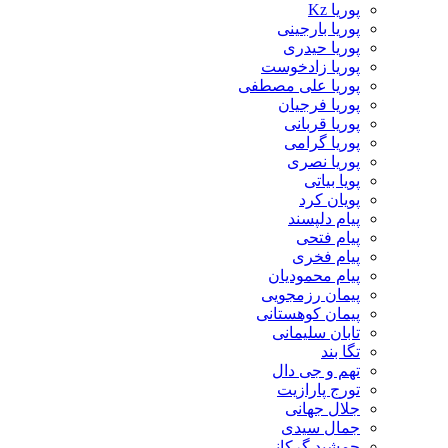
پوریا Kz
پوریا بارجینی
پوریا حیدری
پوریا زادخوست
پوریا علی مصطفی
پوریا فرجیان
پوریا قربانی
پوریا گرامی
پوریا نصری
پویا بیاتی
پویان کرد
پیام دلپسند
پیام فتحی
پیام فخری
پیام محمودیان
پیمان رزمجویی
پیمان کوهستانی
تابان سلیمانی
تگا بند
تهم و جی دال
تورج پارازیت
جلال جهانی
جمال سیدی
جمشید گرکانی