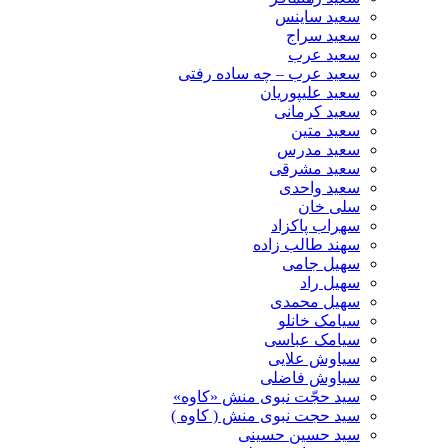
سعید ساینس
سعید سراج
سعید عرب
سعید عرب – چه ساده رفتی
سعید علیپوریان
سعید کرمانی
سعید متین
سعید مدرس
سعید مشرقی
سعید واحدی
سلی خان
سهراب پاکزاد
سهند طالب زاده
سهیل جامی
سهیل راد
سهیل محمدی
سیامک خانلو
سیامک عباسی
سیاوش علایی
سیاوش فاضلی
سید حجّت نبوی منش «کاوه»
سید حجت نبوی منش ( کاوه )
سید حسین حسینى