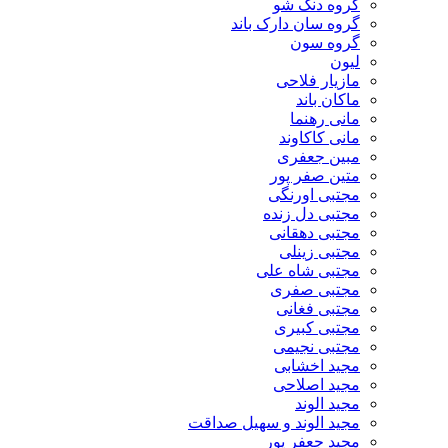
گروه دنگ شو
گروه سان دارک باند
گروه سون
لیون
مازیار فلاحی
ماکان باند
مانی رهنما
مانی کاکاوند
مبین جعفری
متین صفر پور
مجتبی اورنگی
مجتبی دل زنده
مجتبی دهقانی
مجتبی زینلی
مجتبی شاه علی
مجتبی صفری
مجتبی فغانی
مجتبی کبیری
مجتبی نجیمی
مجید اخشابی
مجید اصلاحی
مجید الوند‎
مجید الوند و سهیل صداقت
مجید جعفر پور