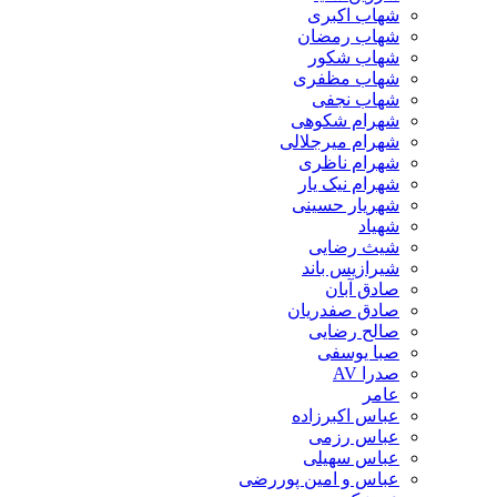
شهاب اکبری
شهاب رمضان
شهاب شکور
شهاب مظفری
شهاب نجفی
شهرام شکوهی
شهرام میرجلالی
شهرام ناظری
شهرام نیک یار
شهریار حسینی
شهیاد
شیث رضایی
شیرازیس باند
صادق آبان
صادق صفدریان
صالح رضایی
صبا یوسفی
صدرا AV
عامر
عباس اکبرزاده
عباس رزمی
عباس سهیلی
عباس و امین پوررضی