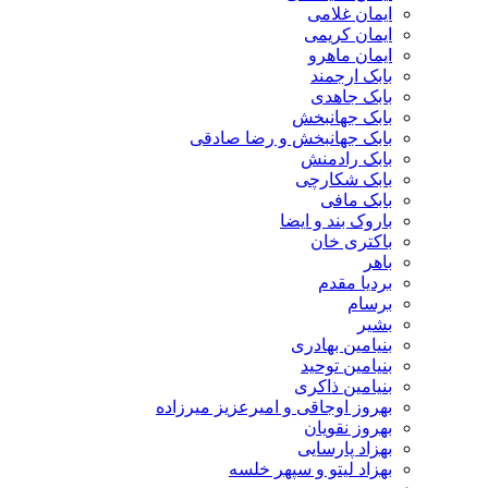
ایمان غلامی
ایمان کریمی
ایمان ماهرو
بابک ارجمند
بابک جاهدی
بابک جهانبخش
بابک جهانبخش و رضا صادقی
بابک رادمنش
بابک شکارچی
بابک مافی
باروک بند و ایضا
باکتری خان
باهر
بردیا مقدم
برسام
بشیر
بنیامین بهادری
بنیامین توحید
بنیامین ذاکری
بهروز اوجاقی و امیرعزیز میرزاده
بهروز نقویان
بهزاد پارسایی
بهزاد لیتو و سپهر خلسه