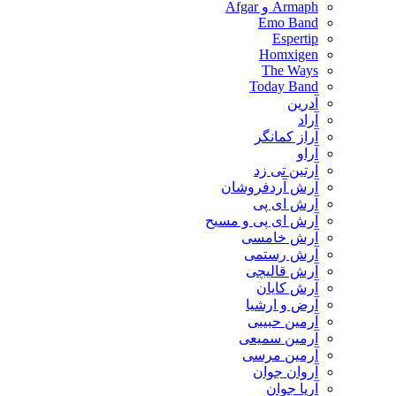
Armaph و Afgar
Emo Band
Espertip
Homxigen
The Ways
Today Band
آدرین
آراد
آراز کمانگر
آراو
آرتین تی زد
آرش آردفروشان
آرش ای پی
آرش ای پی و مسیح
آرش خامسی
آرش رستمی
آرش قالیچی
آرش کایان
​آرض و ارشیا
آرمین حبیبی
آرمین سمیعی
آرمین مرسی
آروان جوان
آریا جوان