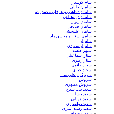
سام کوشیار
سامان جلیلی
سامان داداشی و عرفان محمدزاده
سامان دولتشاهی
سامان زیوار
سامان صادقی
سامان علیبخشی
سامی استار و محسن راد
سامیار
سامیار سعیدی
سپهر خلسه
ستار اسماعیلی
ستار رضوی
سجاد حاتمی
سجاد خیری
سرپیکو و علی سان
سروش
سروش مظهری
سعید بیت سیاح
سعید پاشا
سعید چوپانی
سعید ذولفقاری
سعید رشید امیری
سعید رهنمافر