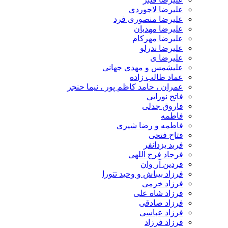
علیرضا لاجوردی
علیرضا منصوری فرد
علیرضا مهدیان
علیرضا مهرکام
علیرضا ندرلو
علیرضا ی
علیشمس و مهدی جهانی
عماد طالب زاده
عمران ، حامد کاظم پور ، نیما حنجر
فاتح نورایی
فاروق جدلی
فاطمه
فاطمه و رضا شیری
فتاح فتحی
فربد یزدانفر
فرجاد فرج اللهی
فردین آر وان
فرزاد بیباش و وحید تتورا
فرزاد خرمی
فرزاد شاه علی
فرزاد صادقی
فرزاد عباسی
فرزاد فرزاد