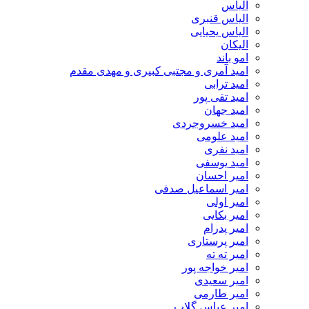
الیاس
الیاس قنبرى
الیاس یحیایی
الیکان
امو باند
امید آمری و مجتبی کبیری و مهدى مقدم
امید ترابی
امید تقی پور
امید جهان
امید خسروجردی
امید علومی
امید نفری
امید یوسفی
امیر احسان
امیر اسماعیل صدفی
امیر اولی
امیر بکایی
امیر پدرام
امیر پرستاری
امیر ته ته
امیر خواجه پور
امیر سعیدی
امیر طارمی
امیر عباس گلاب