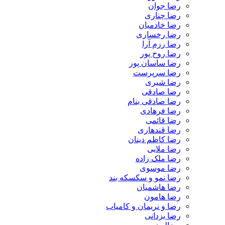
رضا جوان
رضا چناری
رضا خادمیان
رضا رخساری
رضا رزم آرا
رضا روح پور
رضا ساسان پور
رضا سرپرست
رضا شیری
رضا صادقی
رضا صادقی بنام
رضا فرهادی
رضا قائمی
رضا قندهاری
رضا کاظم دینان
رضا ملایی
رضا ملک زاده
رضا موسوی
رضا نمو و سکسکه بند
رضا هاشمیان
رضا هامون
رضا و نریمان و کامیاب
رضا یزدانی