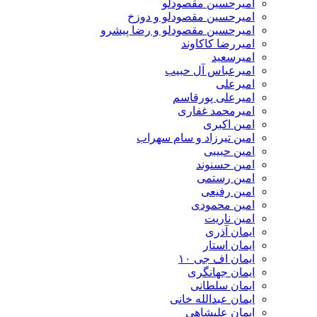
امیرحسین مقصودلو
امیرحسین مقصودلو و دوزخ
امیرحسین مقصودلو و رضا پیشرو
امیررضا کاکاوند
امیرسعید
امیرعباس آل حبیب
امیرعلی
امیرعلی پورقاسم
امیرمحمد غفاری
امین اکبری
امین تیرزاد و سام سهراب
امین حبیبی
امین حسنوند
امین رستمی
امین رفیعی
امین محمودی
امین ناریت
ایمان آذری
ایمان استار
ایمان اف جی ۱۰
ایمان جهانگری
ایمان سلطانی
ایمان عبدالله خانی
ایمان علیشاهی