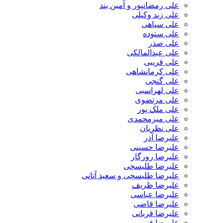
علی رمضانپور و آمین بند
علی زند وکیلی
علی سپاهی
علی ستوده
علی صدر
علی عبدالمالکی
علی قریبی
علی کرمانشاهی
علی گنجی
علی لهراسبی
علی مرتضوی
علی ملک پور
علی میرمحمدی
علی نظریان
علیرضا آذر
علیرضا حسینی
علیرضا روزگار
علیرضا طلیسچی
علیرضا طلیسچی و سعید آتانی
علیرضا ظریف
علیرضا عباسی
علیرضا قاضی
علیرضا قربانی
علیرضا قنبر