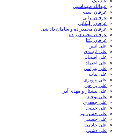
عبد نیک
عبدالله طهماسبی‎
عرفان اسدی
عرفان ترابی
عرفان زلیکانی
عرفان محمدزاده و سامان داداشی
عرفان محمدی زاده
عرفان یکتا
علی آتبین
علی ارشدی
علی اصحابی
علی اعتماد
علی بهرامی
علی بیات
علی پرویزی
علی پی جی
علی پیشتاز و مهدی آذر
علی توحید
علی جعفری
علی حبیبی
علی حسن پور
علی حسینی
علی خادمی
علی دشتی