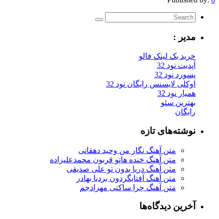
مدیر :
خرید بک لینک فالو
آپدیت نود 32
پسورد نود 32
اوکلی لایسنس رایگان نود 32
همیار نود 32
بهترین سئو
رایگان
نوشته‌های تازه
متن آهنگ نگار من وحید دهقانی
متن آهنگ خنده هاتو قربون محمدعلیزاده
متن آهنگ دریا بدون تو علی صدیقی
متن آهنگ آفتابگردون بردیا بهادر
متن آهنگ چرا ساکتی مهرادجم
آخرین دیدگاه‌ها