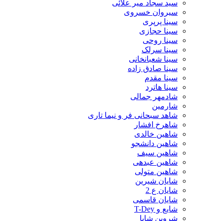
سید سجاد میر علائی
سیروان خسروی
سینا پرپری
سینا حجازی
سینا روحی
سینا سرلک
سینا شعبانخانی
سینا صادق زاده
سینا مقدم
سینا هاترد
شادمهر جمالی
شارمین
شاهد سبحانی فر و نیما تاری
شاهرخ افشار
شاهین خالدی
شاهین دانشجو
شاهین سیف
شاهین عبدهی
شاهین متولی
شایان شیرین
شایان ع 2
شایان قاسمی
شایع و T-Dey
شروین شایا