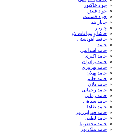
جواد خاکپور
جواد فیض
جواد قسمت
چاپار بند
چارتار
حاشا و پویا تات لاو
حافظ آهودشتی
حامد
حامد اسدالهی
حامد اکبری
حامد برادران
حامد بهروزی
حامد پهلان
حامد حاتم
حامد دلان
حامد رحمانی
حامد زمانی
حامد سیاهی
حامد طاها
حامد قهرایی پور
حامد لطفی
حامد محضرنیا
حامد ملک پور