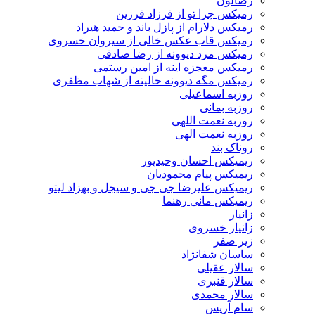
رضالون
رمیکس چرا تو از فرزاد فرزین
رمیکس دلارام از پازل باند و حمید هیراد
رمیکس قاب عکس خالی از سیروان خسروی
رمیکس مرد دیوونه از رضا صادقی
رمیکس معجزه اینه از امین رستمی
رمیکس مگه دیوونه حالیته از شهاب مظفری
روزبه اسماعیلی
روزبه بمانی
روزبه نعمت اللهی
روزبه نعمت الهی
روناک بند
ریمیکس احسان وحیدپور
ریمیکس پیام محمودیان
ریمیکس علیرضا جی جی و سیجل و بهزاد لیتو
ریمیکس مانی رهنما
زانیار
زانیار خسروی
زیر صفر
ساسان شفانژاد
سالار عقیلی
سالار قنبری
سالار محمدی
سام آریس