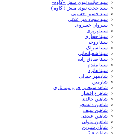
سید حجّت نبوی منش «کاوه»
سید حجت نبوی منش ( کاوه )
سید حسین حسینى
سید سجاد میر علائی
سیروان خسروی
سینا پرپری
سینا حجازی
سینا روحی
سینا سرلک
سینا شعبانخانی
سینا صادق زاده
سینا مقدم
سینا هاترد
شادمهر جمالی
شارمین
شاهد سبحانی فر و نیما تاری
شاهرخ افشار
شاهین خالدی
شاهین دانشجو
شاهین سیف
شاهین عبدهی
شاهین متولی
شایان شیرین
شایان ع 2