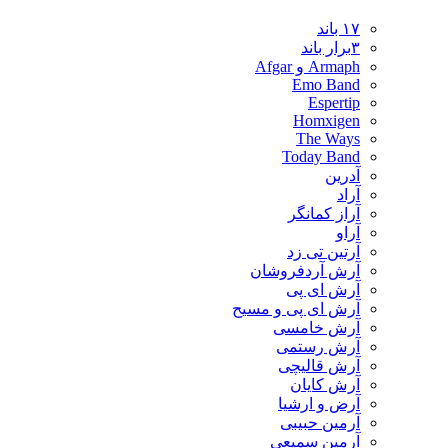
۱۷ باند
۳برار باند
Armaph و Afgar
Emo Band
Espertip
Homxigen
The Ways
Today Band
آدرین
آراد
آراز کمانگر
آراو
آرتین تی زد
آرش آردفروشان
آرش ای پی
آرش ای پی و مسیح
آرش خامسی
آرش رستمی
آرش قالیچی
آرش کایان
​آرض و ارشیا
آرمین حبیبی
آرمین سمیعی