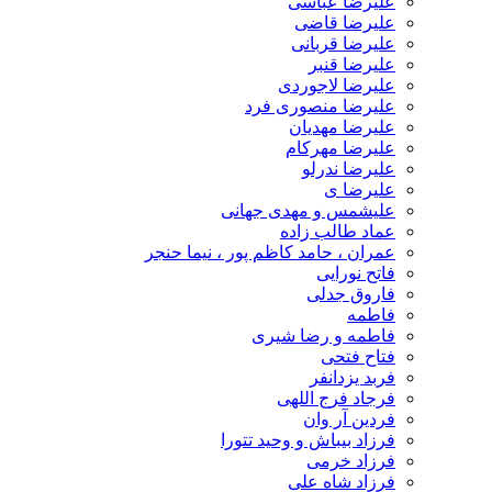
علیرضا عباسی
علیرضا قاضی
علیرضا قربانی
علیرضا قنبر
علیرضا لاجوردی
علیرضا منصوری فرد
علیرضا مهدیان
علیرضا مهرکام
علیرضا ندرلو
علیرضا ی
علیشمس و مهدی جهانی
عماد طالب زاده
عمران ، حامد کاظم پور ، نیما حنجر
فاتح نورایی
فاروق جدلی
فاطمه
فاطمه و رضا شیری
فتاح فتحی
فربد یزدانفر
فرجاد فرج اللهی
فردین آر وان
فرزاد بیباش و وحید تتورا
فرزاد خرمی
فرزاد شاه علی