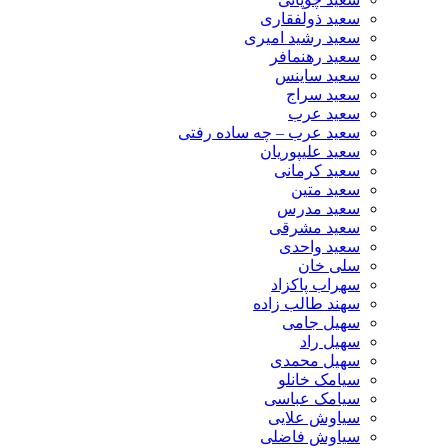
سعید ذولفقاری
سعید رشید امیری
سعید رهنمافر
سعید ساینس
سعید سراج
سعید عرب
سعید عرب – چه ساده رفتی
سعید علیپوریان
سعید کرمانی
سعید متین
سعید مدرس
سعید مشرقی
سعید واحدی
سلی خان
سهراب پاکزاد
سهند طالب زاده
سهیل جامی
سهیل راد
سهیل محمدی
سیامک خانلو
سیامک عباسی
سیاوش علایی
سیاوش فاضلی