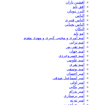
افشین باران
افق باند
البرز نبویان
الیاس
الیاس قنبرى
الیاس یحیایی
الیکان
امو باند
امید آمری و مجتبی کبیری و مهدى مقدم
امید ترابی
امید تقی پور
امید جهان
امید خسروجردی
امید علومی
امید نفری
امید یوسفی
امیر احسان
امیر اسماعیل صدفی
امیر اولی
امیر بکایی
امیر پدرام
امیر پرستاری
امیر ته ته
امیر خواجه پور