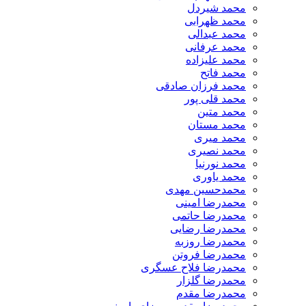
​محمد شیردل
محمد ظهرابی
محمد عبدالی
محمد عرفانی
محمد علیزاده
محمد فاتح
محمد فرزان صادقی
محمد قلی پور
محمد متین
محمد مستان
محمد میری
محمد نصیری
محمد نورنیا
محمد یاوری
محمدحسین مهدی
محمدرضا امینی
محمدرضا حاتمی
محمدرضا رضایی
محمدرضا روزبه
محمدرضا فروتن
محمدرضا فلاح عسگری
محمدرضا گلزار
محمدرضا مقدم