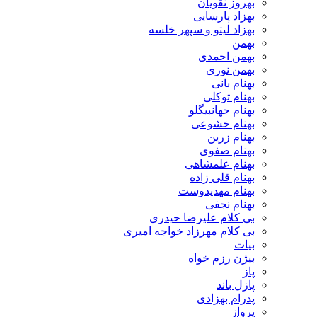
بهروز نقویان
بهزاد پارسایی
بهزاد لیتو و سپهر خلسه
بهمن
بهمن احمدی
بهمن نوری
بهنام بانی
بهنام توکلی
بهنام جهانبیگلو
بهنام خشوعی
بهنام زرین
بهنام صفوی
بهنام علمشاهی
بهنام قلی زاده
بهنام مهدیدوست
بهنام نجفی
بی کلام علیرضا حیدری
بی کلام مهرزاد خواجه امیری
بیات
بیژن رزم خواه
پاز
پازل باند
پدرام بهزادی
پرواز