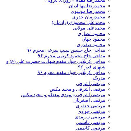
محمدرضا مقدم – روزای بارونی
محمدرضا مهابادیان
محمدرضا موسوی
محمدزمان خدری
محمدعلی محمودی (رادمان)
محمدعلی مولایی
محمود انصاری
محمود جهان
محمود صفدری
مداحی حاج حسین سیب سرخی محرم ۹۶
مداحی حاج محمود کریمی محرم ۹۶
مداحی کربلایی جواد مقدم شهادت حضرت علی (ع) و
شبهای قدر ۹۶
مداحی کربلایی جواد مقدم محرم ۹۶
مدریک
مرتضی اشرفی
مرتضی اشرفی و مجید مکس
مرتضی اشرفی و مهدی معظم و مجید مکس
مرتضی اصغریان
مرتضی جعفری
مرتضی جوادی
مرتضی سرمدی
مرتضی قاسمی
مرتضی کاظمی