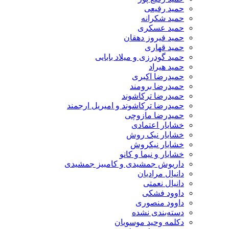
حمید رفیعی
حمید شکرانه
حمید عسکری
حمید فیروز دهقان
حمید قهاری
حمید گودرزی و میلاد بابایی
حمید هیراد
حمیدرضا اکبری
حمیدرضا برومند
حمیدرضا ترکاشوند
حمیدرضا ترکاشوند و امیریل ارجمند
حمیدرضا مازوچی
خشایار اعتمادی
خشایار نیک روش
خشایار نیکروش
خشایار و نیما و کانو
داریوش جمشیدی و کامبیز جمشیدی
دانیال مرادیان
دانیال نعمتی
داوود فشکی
داوود منصوری
دسته‌بندی نشده
دکلمه وحید موسویان