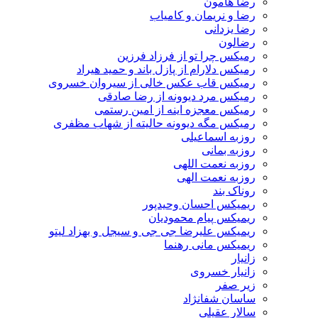
رضا هامون
رضا و نریمان و کامیاب
رضا یزدانی
رضالون
رمیکس چرا تو از فرزاد فرزین
رمیکس دلارام از پازل باند و حمید هیراد
رمیکس قاب عکس خالی از سیروان خسروی
رمیکس مرد دیوونه از رضا صادقی
رمیکس معجزه اینه از امین رستمی
رمیکس مگه دیوونه حالیته از شهاب مظفری
روزبه اسماعیلی
روزبه بمانی
روزبه نعمت اللهی
روزبه نعمت الهی
روناک بند
ریمیکس احسان وحیدپور
ریمیکس پیام محمودیان
ریمیکس علیرضا جی جی و سیجل و بهزاد لیتو
ریمیکس مانی رهنما
زانیار
زانیار خسروی
زیر صفر
ساسان شفانژاد
سالار عقیلی