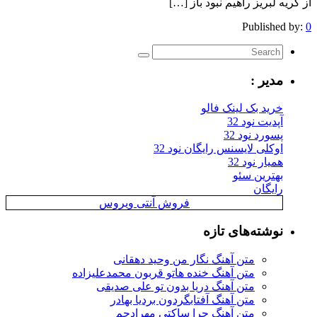
از گریه لبریز راهیم نبود باز […]
Published by:
0
مدیر :
خرید بک لینک فالو
آپدیت نود 32
پسورد نود 32
اوکلی لایسنس رایگان نود 32
همیار نود 32
بهترین سئو
رایگان
فروش آنتی ویروس
نوشته‌های تازه
متن آهنگ نگار من وحید دهقانی
متن آهنگ خنده هاتو قربون محمدعلیزاده
متن آهنگ دریا بدون تو علی صدیقی
متن آهنگ آفتابگردون بردیا بهادر
متن آهنگ چرا ساکتی مهرادجم