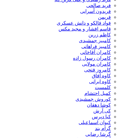
فرید صالحی
فریدون آسرایی
فریمن
فواد فالکو و دانش عسکری
قاسم افشار و مجید مکس
کاظم زرین
کامبیز جمشیدی
کامبیز فراهانی
کامران آقاخانی
کامران رسول زاده
کامران مولایی
کامروز فتحی
کاوه آفاق
کاوه ایرانی
کلمست
کمیل احتشام
کوروش جمشیدی
کوشا دهقان
کی آرش
کیا دپرس
کیوان اسماعیلی
گرام بند
گرشا رضایی