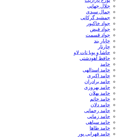
تورج پارازیت
جلال جهانی
جمال سیدی
جمشید گرکانی
جواد خاکپور
جواد فیض
جواد قسمت
چاپار بند
چارتار
حاشا و پویا تات لاو
حافظ آهودشتی
حامد
حامد اسدالهی
حامد اکبری
حامد برادران
حامد بهروزی
حامد پهلان
حامد حاتم
حامد دلان
حامد رحمانی
حامد زمانی
حامد سیاهی
حامد طاها
حامد قهرایی پور