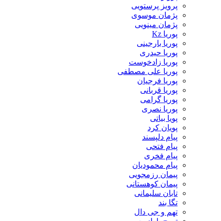
پرویز پرستویی
پژمان موسوی
پژمان مینویی
پوریا Kz
پوریا بارجینی
پوریا حیدری
پوریا زادخوست
پوریا علی مصطفی
پوریا فرجیان
پوریا قربانی
پوریا گرامی
پوریا نصری
پویا بیاتی
پویان کرد
پیام دلپسند
پیام فتحی
پیام فخری
پیام محمودیان
پیمان رزمجویی
پیمان کوهستانی
تابان سلیمانی
تگا بند
تهم و جی دال