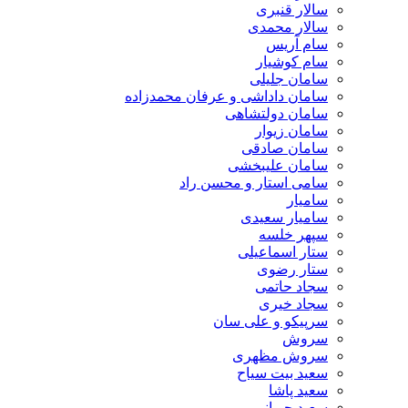
سالار قنبری
سالار محمدی
سام آریس
سام کوشیار
سامان جلیلی
سامان داداشی و عرفان محمدزاده
سامان دولتشاهی
سامان زیوار
سامان صادقی
سامان علیبخشی
سامی استار و محسن راد
سامیار
سامیار سعیدی
سپهر خلسه
ستار اسماعیلی
ستار رضوی
سجاد حاتمی
سجاد خیری
سرپیکو و علی سان
سروش
سروش مظهری
سعید بیت سیاح
سعید پاشا
سعید چوپانی