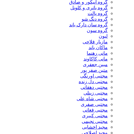
گروه اپیکور و صادق
گروه باتری و کلونل
گروه پالت
گروه دنگ شو
گروه سان دارک باند
گروه سون
لیون
مازیار فلاحی
ماکان باند
مانی رهنما
مانی کاکاوند
مبین جعفری
متین صفر پور
مجتبی اورنگی
مجتبی دل زنده
مجتبی دهقانی
مجتبی زینلی
مجتبی شاه علی
مجتبی صفری
مجتبی فغانی
مجتبی کبیری
مجتبی نجیمی
مجید اخشابی
مجید اصلاحی