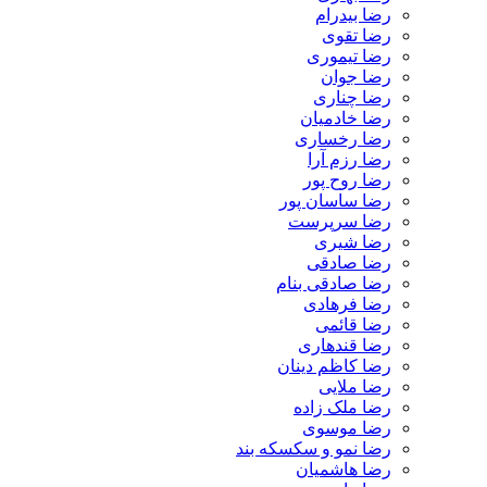
رضا بیدرام
رضا تقوی
رضا تیموری
رضا جوان
رضا چناری
رضا خادمیان
رضا رخساری
رضا رزم آرا
رضا روح پور
رضا ساسان پور
رضا سرپرست
رضا شیری
رضا صادقی
رضا صادقی بنام
رضا فرهادی
رضا قائمی
رضا قندهاری
رضا کاظم دینان
رضا ملایی
رضا ملک زاده
رضا موسوی
رضا نمو و سکسکه بند
رضا هاشمیان