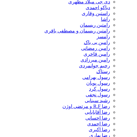
دی جی میلاد مظهری
دیاکو احمدی
راستین وقاری
راشا
رامتین ریسمان
رامتین ریسمان و مصطفی باقری
رامسز
رامین بی باک
رامین رمضانی
رامین فاخری
رامین میرزادی
رحیم جوانمردی
رستاک
رسول بهرامی
رسول پویان
رسول کرد
رسول نجفی
رشید سینایی
رضا R.F و مرتضی اوژن
رضا آقابابایی
رضا احسانی
رضا احمدی
رضا اکبری
رضا بهاری