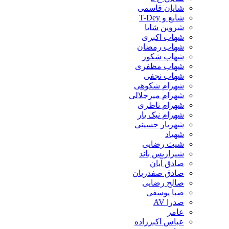
شایان قاسمی
شایع و T-Dey
شروین شایا
شهاب اکبری
شهاب رمضان
شهاب شکور
شهاب مظفری
شهاب نجفی
شهرام شکوهی
شهرام میرجلالی
شهرام ناظری
شهرام نیک یار
شهریار حسینی
شهیاد
شیث رضایی
شیرازیس باند
صادق آبان
صادق صفدریان
صالح رضایی
صبا یوسفی
صدرا AV
عامر
عباس اکبرزاده