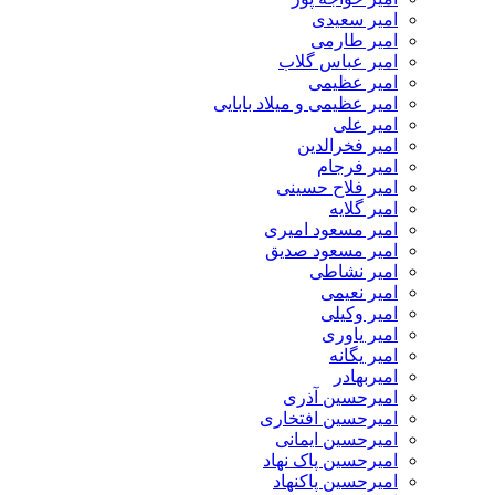
امیر سعیدی
امیر طارمی
امیر عباس گلاب
امیر عظیمی
امیر عظیمی و میلاد بابایی
امیر علی
امیر فخرالدین
امیر فرجام
امیر فلاح حسینی
امیر گلایه
امیر مسعود امیری
امیر مسعود صدیق
امیر نشاطی
امیر نعیمی
امیر وکیلی
امیر یاوری
امیر یگانه
امیربهادر
امیرحسین آذری
امیرحسین افتخاری
امیرحسین ایمانی
امیرحسین پاک نهاد
امیرحسین پاکنهاد