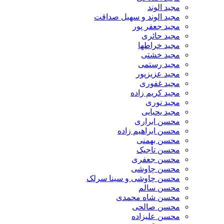
مجید الوند‎
مجید الوند و سهیل صداقت
مجید جعفر پور
مجید حائری
مجید خراطها
مجید خشتی
مجید رستمی
مجید عزیزپور
مجید غفوری
مجید کریم زاده
مجید نوری
مجید یحیایی
محسن ابراری
محسن ابراهیم زاده
محسن بهمنی
محسن تاجیک
محسن جعفری
محسن چاوشی
محسن چاوشی و سینا سرلک
محسن سالم
محسن شاه محمدی
محسن صالحی
محسن علیزاده