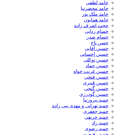
حامد لطفی
حامد محضرنیا
حامد ملک پور
حامد همایون
حجت اشرف زاده
حسام ردایی
حسام صدر
حسن تاج
حسین آقایی
حسین احسانی
حسین توکلی
حسین حماد
حسین غربت خواه
حسین فتحی
حسین قنبری
حسین گنجی
حسین گودرزی
حمید پیروزنیا
حمید تهرانی و مهدی نبی زاده
حمید جعفری
حمید حریفی
حمید راد
حمید رضوی
حمید رفیع پور