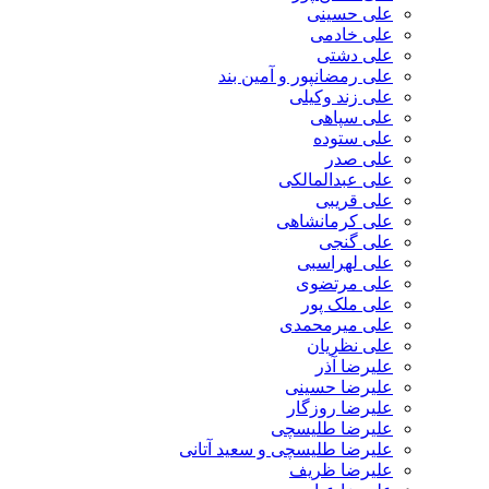
علی حسینی
علی خادمی
علی دشتی
علی رمضانپور و آمین بند
علی زند وکیلی
علی سپاهی
علی ستوده
علی صدر
علی عبدالمالکی
علی قریبی
علی کرمانشاهی
علی گنجی
علی لهراسبی
علی مرتضوی
علی ملک پور
علی میرمحمدی
علی نظریان
علیرضا آذر
علیرضا حسینی
علیرضا روزگار
علیرضا طلیسچی
علیرضا طلیسچی و سعید آتانی
علیرضا ظریف