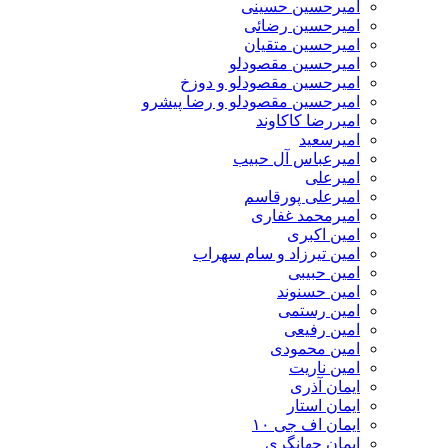
امیرحسین حسینی
امیرحسین رضائی
امیرحسین متقیان
امیرحسین مقصودلو
امیرحسین مقصودلو و دوزخ
امیرحسین مقصودلو و رضا پیشرو
امیررضا کاکاوند
امیرسعید
امیرعباس آل حبیب
امیرعلی
امیرعلی پورقاسم
امیرمحمد غفاری
امین اکبری
امین تیرزاد و سام سهراب
امین حبیبی
امین حسنوند
امین رستمی
امین رفیعی
امین محمودی
امین ناریت
ایمان آذری
ایمان استار
ایمان اف جی ۱۰
ایمان جهانگری