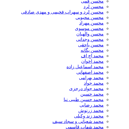
محسن قمی
محسن لرد
محسن لرد و سهراب فخیمی و مهدی صادقی
محسن محبوبی
محسن مهراد
محسن موسوی
محسن والهیان
محسن وجدانی
محسن یاحقی
محسن یگانه
محمد اچ اف
محمد اخوان
محمد اسماعیل زاده
محمد اصفهانی
محمد بهرامی
محمد جواد
محمد جواد درجزی
محمد حسین
محمد حسین طیبی نیا
محمد رضایی
محمد زرنوش
محمد زند وکیلی
محمد شعبانی و سجاد سیف
محمد شهاب قاسمی