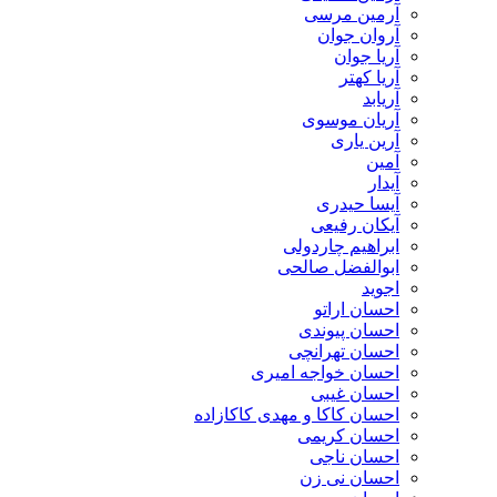
آرمین مرسی
آروان جوان
آریا جوان
آریا کهتر
آریابد
آریان موسوی
آرین یاری
آمین
آیدار
آیسا حیدری
آیکان رفیعی
ابراهیم چاردولی
ابوالفضل صالحی
اجوید
احسان اراتو
احسان پیوندی
احسان تهرانچی
احسان خواجه امیری
احسان غیبی
احسان کاکا و مهدی کاکازاده
احسان کریمی
احسان ناجی
احسان نی زن