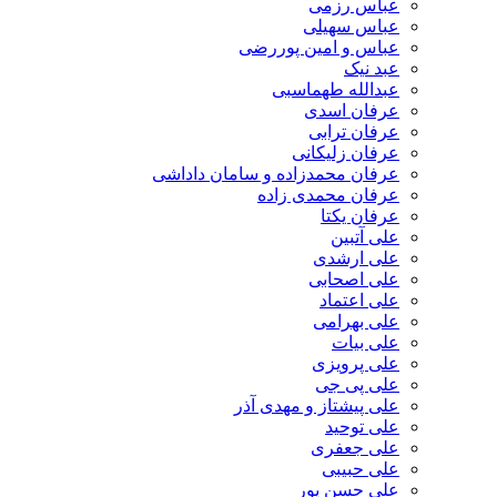
عباس رزمی
عباس سهیلی
عباس و امین پوررضی
عبد نیک
عبدالله طهماسبی‎
عرفان اسدی
عرفان ترابی
عرفان زلیکانی
عرفان محمدزاده و سامان داداشی
عرفان محمدی زاده
عرفان یکتا
علی آتبین
علی ارشدی
علی اصحابی
علی اعتماد
علی بهرامی
علی بیات
علی پرویزی
علی پی جی
علی پیشتاز و مهدی آذر
علی توحید
علی جعفری
علی حبیبی
علی حسن پور