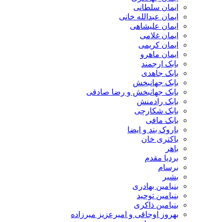
ایمان سلطانی
ایمان عبدالله خانی
ایمان علیشاهی
ایمان غلامی
ایمان کریمی
ایمان ماهرو
بابک ارجمند
بابک جاهدی
بابک جهانبخش
بابک جهانبخش و رضا صادقی
بابک رادمنش
بابک شکارچی
بابک مافی
باروک بند و ایضا
باکتری خان
باهر
بردیا مقدم
برسام
بشیر
بنیامین بهادری
بنیامین توحید
بنیامین ذاکری
بهروز اوجاقی و امیرعزیز میرزاده