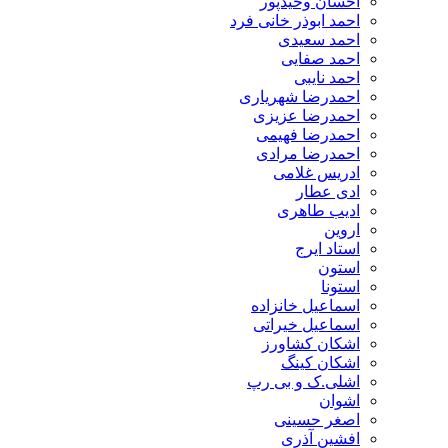
احسان وحیدپور
احمد ابوذر خانی فرد
احمد سعیدی
احمد صفایی
احمد نایبی
احمدرضا شهریاری
احمدرضا عزیزی
احمدرضا فهیمی
احمدرضا مرادی
ادریس غلامی
ادی عطار
ادیب طاهری
اروین
استاد ایرج
استون
استونا
اسماعیل خانزاده
اسماعیل خیراتی
اشکان کشاورز
اشکان کینگ
اشلی.ک و بی رپ
اشوان
اصغر حسینی
افشین آذری