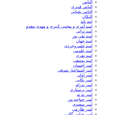
الیاس
الیاس قنبرى
الیاس یحیایی
الیکان
امو باند
امید آمری و مجتبی کبیری و مهدى مقدم
امید ترابی
امید تقی پور
امید جهان
امید خسروجردی
امید علومی
امید نفری
امید یوسفی
امیر احسان
امیر اسماعیل صدفی
امیر اولی
امیر بکایی
امیر پدرام
امیر پرستاری
امیر ته ته
امیر خواجه پور
امیر سعیدی
امیر طارمی
امیر عباس گلاب