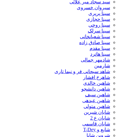
سید سجاد میر علائی
سیروان خسروی
سینا پرپری
سینا حجازی
سینا روحی
سینا سرلک
سینا شعبانخانی
سینا صادق زاده
سینا مقدم
سینا هاترد
شادمهر جمالی
شارمین
شاهد سبحانی فر و نیما تاری
شاهرخ افشار
شاهین خالدی
شاهین دانشجو
شاهین سیف
شاهین عبدهی
شاهین متولی
شایان شیرین
شایان ع 2
شایان قاسمی
شایع و T-Dey
شروین شایا