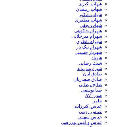
شهاب اکبری
شهاب رمضان
شهاب شکور
شهاب مظفری
شهاب نجفی
شهرام شکوهی
شهرام میرجلالی
شهرام ناظری
شهرام نیک یار
شهریار حسینی
شهیاد
شیث رضایی
شیرازیس باند
صادق آبان
صادق صفدریان
صالح رضایی
صبا یوسفی
صدرا AV
عامر
عباس اکبرزاده
عباس رزمی
عباس سهیلی
عباس و امین پوررضی