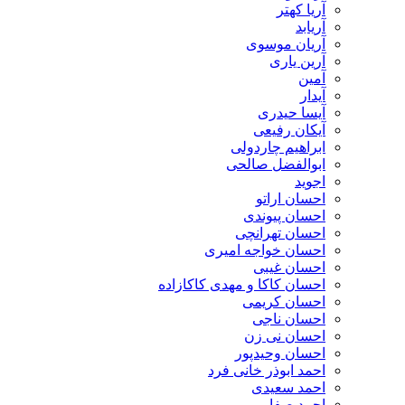
آریا کهتر
آریابد
آریان موسوی
آرین یاری
آمین
آیدار
آیسا حیدری
آیکان رفیعی
ابراهیم چاردولی
ابوالفضل صالحی
اجوید
احسان اراتو
احسان پیوندی
احسان تهرانچی
احسان خواجه امیری
احسان غیبی
احسان کاکا و مهدی کاکازاده
احسان کریمی
احسان ناجی
احسان نی زن
احسان وحیدپور
احمد ابوذر خانی فرد
احمد سعیدی
احمد صفایی