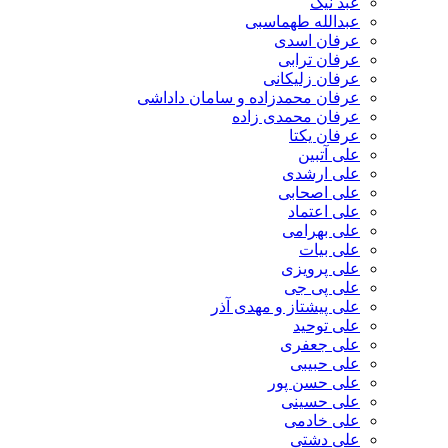
عبد نیک
عبدالله طهماسبی‎
عرفان اسدی
عرفان ترابی
عرفان زلیکانی
عرفان محمدزاده و سامان داداشی
عرفان محمدی زاده
عرفان یکتا
علی آتبین
علی ارشدی
علی اصحابی
علی اعتماد
علی بهرامی
علی بیات
علی پرویزی
علی پی جی
علی پیشتاز و مهدی آذر
علی توحید
علی جعفری
علی حبیبی
علی حسن پور
علی حسینی
علی خادمی
علی دشتی