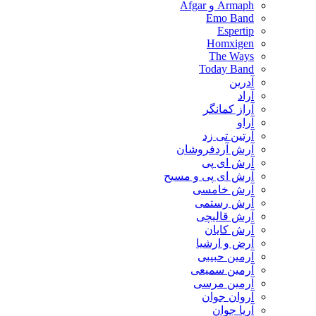
Armaph و Afgar
Emo Band
Espertip
Homxigen
The Ways
Today Band
آدرین
آراد
آراز کمانگر
آراو
آرتین تی زد
آرش آردفروشان
آرش ای پی
آرش ای پی و مسیح
آرش خامسی
آرش رستمی
آرش قالیچی
آرش کایان
​آرض و ارشیا
آرمین حبیبی
آرمین سمیعی
آرمین مرسی
آروان جوان
آریا جوان