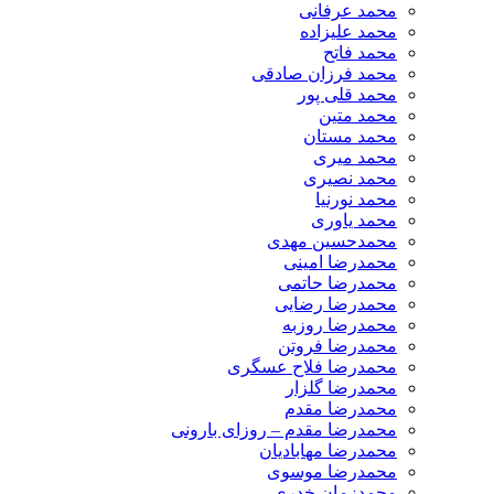
محمد عرفانی
محمد علیزاده
محمد فاتح
محمد فرزان صادقی
محمد قلی پور
محمد متین
محمد مستان
محمد میری
محمد نصیری
محمد نورنیا
محمد یاوری
محمدحسین مهدی
محمدرضا امینی
محمدرضا حاتمی
محمدرضا رضایی
محمدرضا روزبه
محمدرضا فروتن
محمدرضا فلاح عسگری
محمدرضا گلزار
محمدرضا مقدم
محمدرضا مقدم – روزای بارونی
محمدرضا مهابادیان
محمدرضا موسوی
محمدزمان خدری