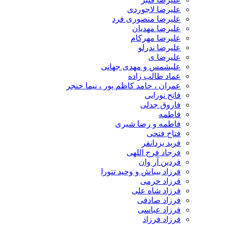
علیرضا لاجوردی
علیرضا منصوری فرد
علیرضا مهدیان
علیرضا مهرکام
علیرضا ندرلو
علیرضا ی
علیشمس و مهدی جهانی
عماد طالب زاده
عمران ، حامد کاظم پور ، نیما حنجر
فاتح نورایی
فاروق جدلی
فاطمه
فاطمه و رضا شیری
فتاح فتحی
فربد یزدانفر
فرجاد فرج اللهی
فردین آر وان
فرزاد بیباش و وحید تتورا
فرزاد خرمی
فرزاد شاه علی
فرزاد صادقی
فرزاد عباسی
فرزاد فرزاد