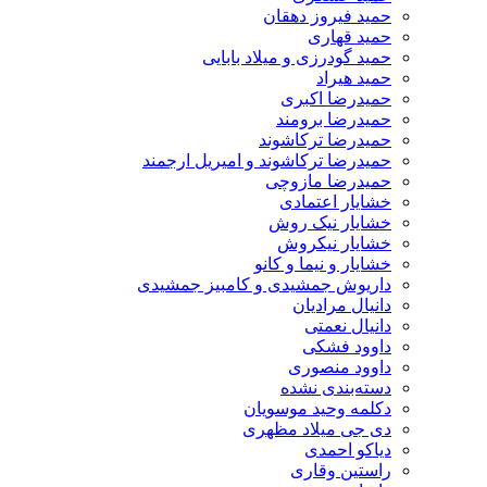
حمید فیروز دهقان
حمید قهاری
حمید گودرزی و میلاد بابایی
حمید هیراد
حمیدرضا اکبری
حمیدرضا برومند
حمیدرضا ترکاشوند
حمیدرضا ترکاشوند و امیریل ارجمند
حمیدرضا مازوچی
خشایار اعتمادی
خشایار نیک روش
خشایار نیکروش
خشایار و نیما و کانو
داریوش جمشیدی و کامبیز جمشیدی
دانیال مرادیان
دانیال نعمتی
داوود فشکی
داوود منصوری
دسته‌بندی نشده
دکلمه وحید موسویان
دی جی میلاد مظهری
دیاکو احمدی
راستین وقاری