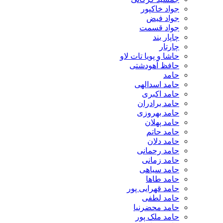
جواد خاکپور
جواد فیض
جواد قسمت
چاپار بند
چارتار
حاشا و پویا تات لاو
حافظ آهودشتی
حامد
حامد اسدالهی
حامد اکبری
حامد برادران
حامد بهروزی
حامد پهلان
حامد حاتم
حامد دلان
حامد رحمانی
حامد زمانی
حامد سیاهی
حامد طاها
حامد قهرایی پور
حامد لطفی
حامد محضرنیا
حامد ملک پور