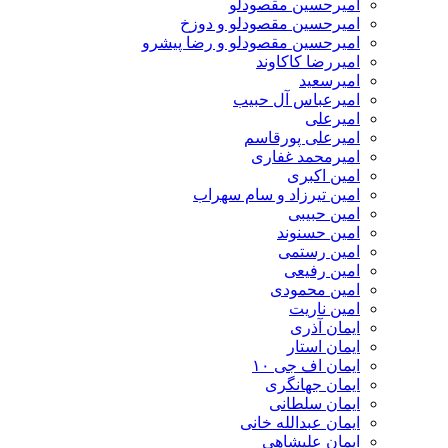
امیرحسین مقصودلو
امیرحسین مقصودلو و دوزخ
امیرحسین مقصودلو و رضا پیشرو
امیررضا کاکاوند
امیرسعید
امیرعباس آل حبیب
امیرعلی
امیرعلی پورقاسم
امیرمحمد غفاری
امین اکبری
امین تیرزاد و سام سهراب
امین حبیبی
امین حسنوند
امین رستمی
امین رفیعی
امین محمودی
امین ناریت
ایمان آذری
ایمان استار
ایمان اف جی ۱۰
ایمان جهانگری
ایمان سلطانی
ایمان عبدالله خانی
ایمان علیشاهی