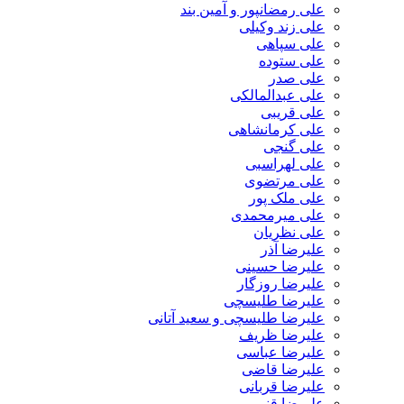
علی رمضانپور و آمین بند
علی زند وکیلی
علی سپاهی
علی ستوده
علی صدر
علی عبدالمالکی
علی قریبی
علی کرمانشاهی
علی گنجی
علی لهراسبی
علی مرتضوی
علی ملک پور
علی میرمحمدی
علی نظریان
علیرضا آذر
علیرضا حسینی
علیرضا روزگار
علیرضا طلیسچی
علیرضا طلیسچی و سعید آتانی
علیرضا ظریف
علیرضا عباسی
علیرضا قاضی
علیرضا قربانی
علیرضا قنبر