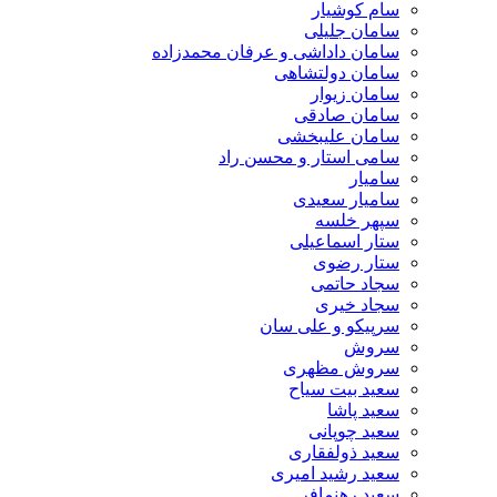
سام کوشیار
سامان جلیلی
سامان داداشی و عرفان محمدزاده
سامان دولتشاهی
سامان زیوار
سامان صادقی
سامان علیبخشی
سامی استار و محسن راد
سامیار
سامیار سعیدی
سپهر خلسه
ستار اسماعیلی
ستار رضوی
سجاد حاتمی
سجاد خیری
سرپیکو و علی سان
سروش
سروش مظهری
سعید بیت سیاح
سعید پاشا
سعید چوپانی
سعید ذولفقاری
سعید رشید امیری
سعید رهنمافر