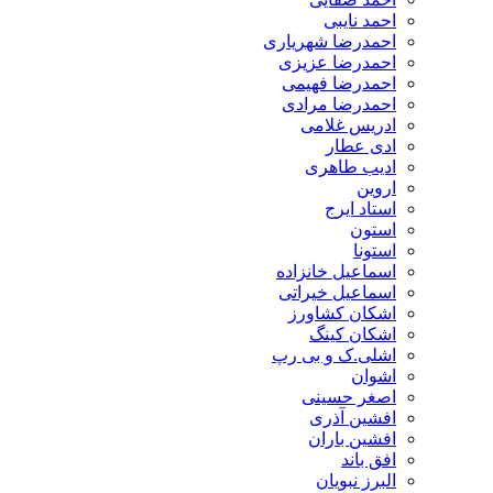
احمد نایبی
احمدرضا شهریاری
احمدرضا عزیزی
احمدرضا فهیمی
احمدرضا مرادی
ادریس غلامی
ادی عطار
ادیب طاهری
اروین
استاد ایرج
استون
استونا
اسماعیل خانزاده
اسماعیل خیراتی
اشکان کشاورز
اشکان کینگ
اشلی.ک و بی رپ
اشوان
اصغر حسینی
افشین آذری
افشین باران
افق باند
البرز نبویان