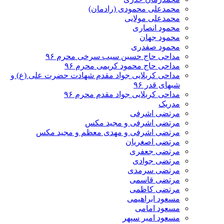
محمدعلی محمودی (رادمان)
محمدعلی مولایی
محمود انصاری
محمود جهان
محمود صفدری
مداحی حاج حسین سیب سرخی محرم ۹۶
مداحی حاج محمود کریمی محرم ۹۶
مداحی کربلایی جواد مقدم شهادت حضرت علی (ع) و
شبهای قدر ۹۶
مداحی کربلایی جواد مقدم محرم ۹۶
مدریک
مرتضی اشرفی
مرتضی اشرفی و مجید مکس
مرتضی اشرفی و مهدی معظم و مجید مکس
مرتضی اصغریان
مرتضی جعفری
مرتضی جوادی
مرتضی سرمدی
مرتضی قاسمی
مرتضی کاظمی
مسعود ابراهیمی
مسعود امامی
مسعود امیر سپهر