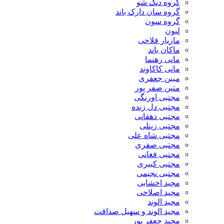
گروه دنگ شو
گروه سان دارک باند
گروه سون
لیون
مازیار فلاحی
ماکان باند
مانی رهنما
مانی کاکاوند
مبین جعفری
متین صفر پور
مجتبی اورنگی
مجتبی دل زنده
مجتبی دهقانی
مجتبی زینلی
مجتبی شاه علی
مجتبی صفری
مجتبی فغانی
مجتبی کبیری
مجتبی نجیمی
مجید اخشابی
مجید اصلاحی
مجید الوند‎
مجید الوند و سهیل صداقت
مجید جعفر پور