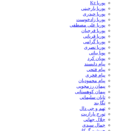
پوریا Kz
پوریا بارجینی
پوریا حیدری
پوریا زادخوست
پوریا علی مصطفی
پوریا فرجیان
پوریا قربانی
پوریا گرامی
پوریا نصری
پویا بیاتی
پویان کرد
پیام دلپسند
پیام فتحی
پیام فخری
پیام محمودیان
پیمان رزمجویی
پیمان کوهستانی
تابان سلیمانی
تگا بند
تهم و جی دال
تورج پارازیت
جلال جهانی
جمال سیدی
جمشید گرکانی