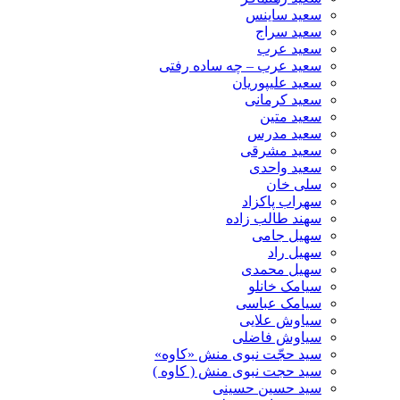
سعید ساینس
سعید سراج
سعید عرب
سعید عرب – چه ساده رفتی
سعید علیپوریان
سعید کرمانی
سعید متین
سعید مدرس
سعید مشرقی
سعید واحدی
سلی خان
سهراب پاکزاد
سهند طالب زاده
سهیل جامی
سهیل راد
سهیل محمدی
سیامک خانلو
سیامک عباسی
سیاوش علایی
سیاوش فاضلی
سید حجّت نبوی منش «کاوه»
سید حجت نبوی منش ( کاوه )
سید حسین حسینى