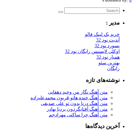
مدیر :
خرید بک لینک فالو
آپدیت نود 32
پسورد نود 32
اوکلی لایسنس رایگان نود 32
همیار نود 32
بهترین سئو
رایگان
نوشته‌های تازه
متن آهنگ نگار من وحید دهقانی
متن آهنگ خنده هاتو قربون محمدعلیزاده
متن آهنگ دریا بدون تو علی صدیقی
متن آهنگ آفتابگردون بردیا بهادر
متن آهنگ چرا ساکتی مهرادجم
آخرین دیدگاه‌ها