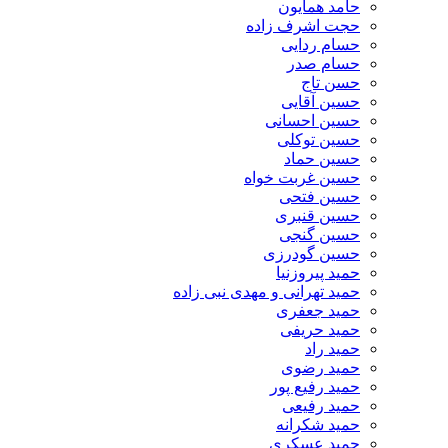
حامد همایون
حجت اشرف زاده
حسام ردایی
حسام صدر
حسن تاج
حسین آقایی
حسین احسانی
حسین توکلی
حسین حماد
حسین غربت خواه
حسین فتحی
حسین قنبری
حسین گنجی
حسین گودرزی
حمید پیروزنیا
حمید تهرانی و مهدی نبی زاده
حمید جعفری
حمید حریفی
حمید راد
حمید رضوی
حمید رفیع پور
حمید رفیعی
حمید شکرانه
حمید عسکری