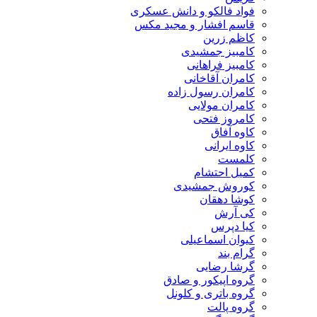
فواد فالکو و دانش عسکری
قاسم افشار و مجید مکس
کاظم زرین
کامبیز جمشیدی
کامبیز فراهانی
کامران آقاخانی
کامران رسول زاده
کامران مولایی
کامروز فتحی
کاوه آفاق
کاوه ایرانی
کلمست
کمیل احتشام
کوروش جمشیدی
کوشا دهقان
کی آرش
کیا دپرس
کیوان اسماعیلی
گرام بند
گرشا رضایی
گروه اپیکور و صادق
گروه باتری و کلونل
گروه پالت