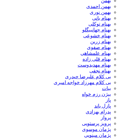
بهمن
بهمن احمدی
بهمن نوری
بهنام بانی
بهنام توکلی
بهنام جهانبیگلو
بهنام خشوعی
بهنام زرین
بهنام صفوی
بهنام علمشاهی
بهنام قلی زاده
بهنام مهدیدوست
بهنام نجفی
بی کلام علیرضا حیدری
بی کلام مهرزاد خواجه امیری
بیات
بیژن رزم خواه
پاز
پازل باند
پدرام بهزادی
پرواز
پرویز پرستویی
پژمان موسوی
پژمان مینویی