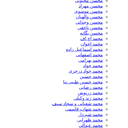
محسن محبوبی
محسن مهراد
محسن موسوی
محسن والهیان
محسن وجدانی
محسن یاحقی
محسن یگانه
محمد اچ اف
محمد اخوان
محمد اسماعیل زاده
محمد اصفهانی
محمد بهرامی
محمد جواد
محمد جواد درجزی
محمد حسین
محمد حسین طیبی نیا
محمد رضایی
محمد زرنوش
محمد زند وکیلی
محمد شعبانی و سجاد سیف
محمد شهاب قاسمی
​محمد شیردل
محمد ظهرابی
محمد عبدالی