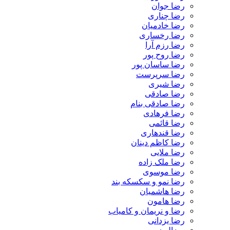
رضا جوان
رضا چناری
رضا خادمیان
رضا رخساری
رضا رزم آرا
رضا روح پور
رضا ساسان پور
رضا سرپرست
رضا شیری
رضا صادقی
رضا صادقی بنام
رضا فرهادی
رضا قائمی
رضا قندهاری
رضا کاظم دینان
رضا ملایی
رضا ملک زاده
رضا موسوی
رضا نمو و سکسکه بند
رضا هاشمیان
رضا هامون
رضا و نریمان و کامیاب
رضا یزدانی