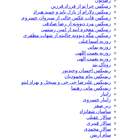
رضالون
رمیکس چرا تو از فرزاد فرزین
رمیکس دلارام از پازل باند و حمید هیراد
رمیکس قاب عکس خالی از سیروان خسروی
رمیکس مرد دیوونه از رضا صادقی
رمیکس معجزه اینه از امین رستمی
رمیکس مگه دیوونه حالیته از شهاب مظفری
روزبه اسماعیلی
روزبه بمانی
روزبه نعمت اللهی
روزبه نعمت الهی
روناک بند
ریمیکس احسان وحیدپور
ریمیکس پیام محمودیان
ریمیکس علیرضا جی جی و سیجل و بهزاد لیتو
ریمیکس مانی رهنما
زانیار
زانیار خسروی
زیر صفر
ساسان شفانژاد
سالار عقیلی
سالار قنبری
سالار محمدی
سام آریس