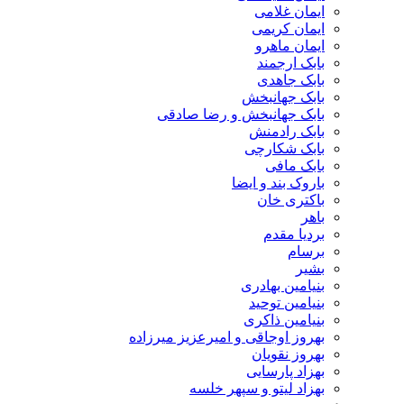
ایمان غلامی
ایمان کریمی
ایمان ماهرو
بابک ارجمند
بابک جاهدی
بابک جهانبخش
بابک جهانبخش و رضا صادقی
بابک رادمنش
بابک شکارچی
بابک مافی
باروک بند و ایضا
باکتری خان
باهر
بردیا مقدم
برسام
بشیر
بنیامین بهادری
بنیامین توحید
بنیامین ذاکری
بهروز اوجاقی و امیرعزیز میرزاده
بهروز نقویان
بهزاد پارسایی
بهزاد لیتو و سپهر خلسه