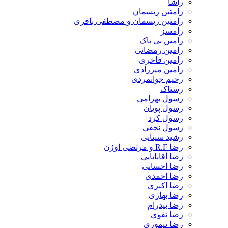
راشا
رامتین ریسمان
رامتین ریسمان و مصطفی باقری
رامسز
رامین بی باک
رامین رمضانی
رامین فاخری
رامین میرزادی
رحیم جوانمردی
رستاک
رسول بهرامی
رسول پویان
رسول کرد
رسول نجفی
رشید سینایی
رضا R.F و مرتضی اوژن
رضا آقابابایی
رضا احسانی
رضا احمدی
رضا اکبری
رضا بهاری
رضا بیدرام
رضا تقوی
رضا تیموری