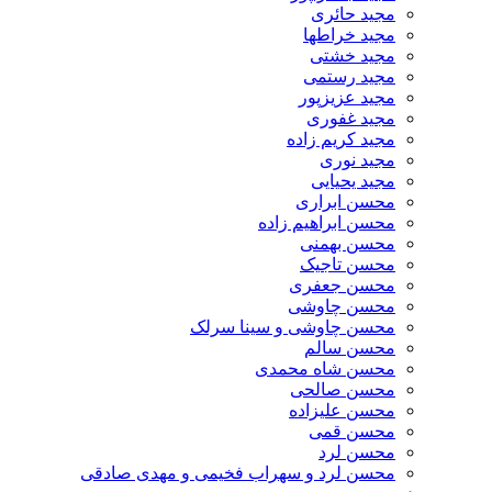
مجید حائری
مجید خراطها
مجید خشتی
مجید رستمی
مجید عزیزپور
مجید غفوری
مجید کریم زاده
مجید نوری
مجید یحیایی
محسن ابراری
محسن ابراهیم زاده
محسن بهمنی
محسن تاجیک
محسن جعفری
محسن چاوشی
محسن چاوشی و سینا سرلک
محسن سالم
محسن شاه محمدی
محسن صالحی
محسن علیزاده
محسن قمی
محسن لرد
محسن لرد و سهراب فخیمی و مهدی صادقی