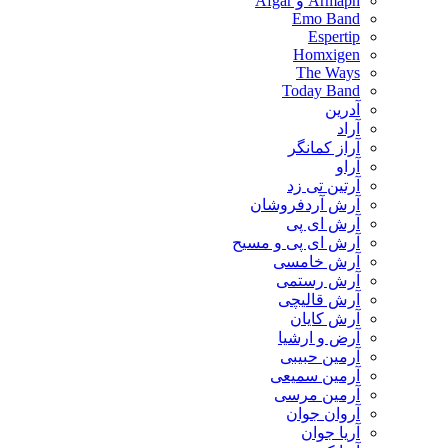
Armaph و Afgar
Emo Band
Espertip
Homxigen
The Ways
Today Band
آدرین
آراد
آراز کمانگر
آراو
آرتین تی زد
آرش آردفروشان
آرش ای پی
آرش ای پی و مسیح
آرش خامسی
آرش رستمی
آرش قالیچی
آرش کایان
​آرض و ارشیا
آرمین حبیبی
آرمین سمیعی
آرمین مرسی
آروان جوان
آریا جوان