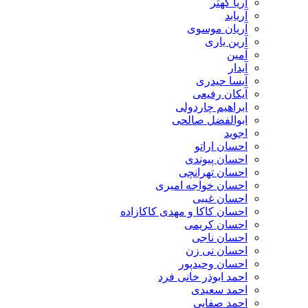
آریا کهتر
آریابد
آریان موسوی
آرین یاری
آمین
آیدار
آیسا حیدری
آیکان رفیعی
ابراهیم چاردولی
ابوالفضل صالحی
اجوید
احسان اراتو
احسان پیوندی
احسان تهرانچی
احسان خواجه امیری
احسان غیبی
احسان کاکا و مهدی کاکازاده
احسان کریمی
احسان ناجی
احسان نی زن
احسان وحیدپور
احمد ابوذر خانی فرد
احمد سعیدی
احمد صفایی