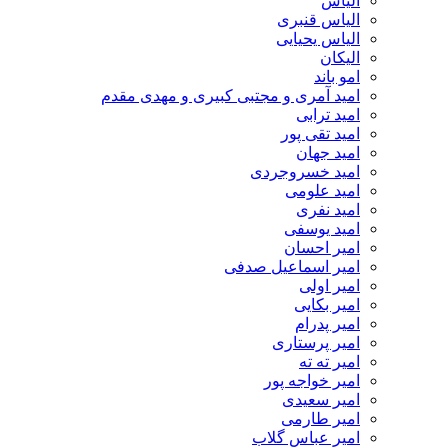
الیاس
الیاس قنبرى
الیاس یحیایی
الیکان
امو باند
امید آمری و مجتبی کبیری و مهدى مقدم
امید ترابی
امید تقی پور
امید جهان
امید خسروجردی
امید علومی
امید نفری
امید یوسفی
امیر احسان
امیر اسماعیل صدفی
امیر اولی
امیر بکایی
امیر پدرام
امیر پرستاری
امیر ته ته
امیر خواجه پور
امیر سعیدی
امیر طارمی
امیر عباس گلاب