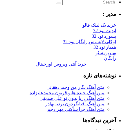
مدیر :
خرید بک لینک فالو
آپدیت نود 32
پسورد نود 32
اوکلی لایسنس رایگان نود 32
همیار نود 32
بهترین سئو
رایگان
خرید آنتی ویروس اورجینال
نوشته‌های تازه
متن آهنگ نگار من وحید دهقانی
متن آهنگ خنده هاتو قربون محمدعلیزاده
متن آهنگ دریا بدون تو علی صدیقی
متن آهنگ آفتابگردون بردیا بهادر
متن آهنگ چرا ساکتی مهرادجم
آخرین دیدگاه‌ها