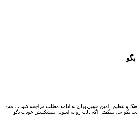
بگو
م خودت بگو با بالاترین کیفیت – Khodet Bego ترانه , آهنگ و تنظیم : امین حبیبی برای به ادامه مطلب مراجعه کنید … متن
ودت بگو چی میگفتی اگه دلت رو به آسونی میشکستن خودت بگو