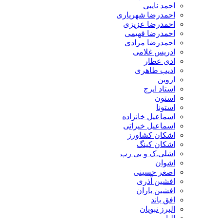
احمد نایبی
احمدرضا شهریاری
احمدرضا عزیزی
احمدرضا فهیمی
احمدرضا مرادی
ادریس غلامی
ادی عطار
ادیب طاهری
اروین
استاد ایرج
استون
استونا
اسماعیل خانزاده
اسماعیل خیراتی
اشکان کشاورز
اشکان کینگ
اشلی.ک و بی رپ
اشوان
اصغر حسینی
افشین آذری
افشین باران
افق باند
البرز نبویان