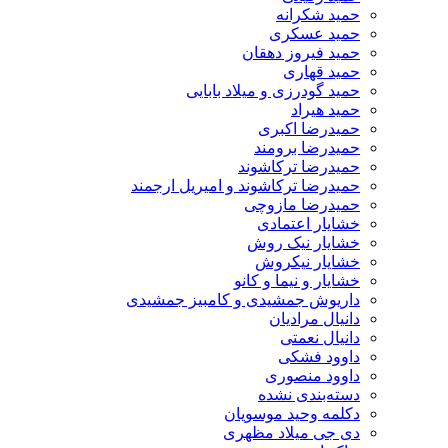
حمید شکرانه
حمید عسکری
حمید فیروز دهقان
حمید قهاری
حمید گودرزی و میلاد بابایی
حمید هیراد
حمیدرضا اکبری
حمیدرضا برومند
حمیدرضا ترکاشوند
حمیدرضا ترکاشوند و امیریل ارجمند
حمیدرضا مازوچی
خشایار اعتمادی
خشایار نیک روش
خشایار نیکروش
خشایار و نیما و کانو
داریوش جمشیدی و کامبیز جمشیدی
دانیال مرادیان
دانیال نعمتی
داوود فشکی
داوود منصوری
دسته‌بندی نشده
دکلمه وحید موسویان
دی جی میلاد مظهری