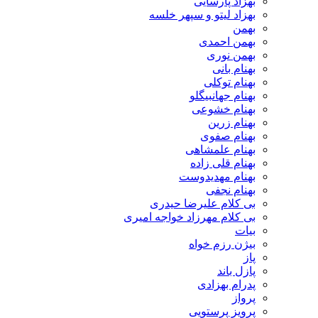
بهزاد پارسایی
بهزاد لیتو و سپهر خلسه
بهمن
بهمن احمدی
بهمن نوری
بهنام بانی
بهنام توکلی
بهنام جهانبیگلو
بهنام خشوعی
بهنام زرین
بهنام صفوی
بهنام علمشاهی
بهنام قلی زاده
بهنام مهدیدوست
بهنام نجفی
بی کلام علیرضا حیدری
بی کلام مهرزاد خواجه امیری
بیات
بیژن رزم خواه
پاز
پازل باند
پدرام بهزادی
پرواز
پرویز پرستویی