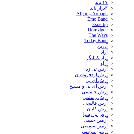
۱۷ باند
۳برار باند
Armaph و Afgar
Emo Band
Espertip
Homxigen
The Ways
Today Band
آدرین
آراد
آراز کمانگر
آراو
آرتین تی زد
آرش آردفروشان
آرش ای پی
آرش ای پی و مسیح
آرش خامسی
آرش رستمی
آرش قالیچی
آرش کایان
​آرض و ارشیا
آرمین حبیبی
آرمین سمیعی
آرمین مرسی