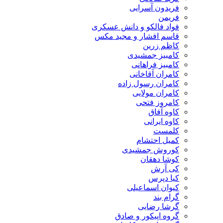
فریدون آسرایی
فریمن
فواد فالکو و دانش عسکری
قاسم افشار و مجید مکس
کاظم زرین
کامبیز جمشیدی
کامبیز فراهانی
کامران آقاخانی
کامران رسول زاده
کامران مولایی
کامروز فتحی
کاوه آفاق
کاوه ایرانی
کلمست
کمیل احتشام
کوروش جمشیدی
کوشا دهقان
کی آرش
کیا دپرس
کیوان اسماعیلی
گرام بند
گرشا رضایی
گروه اپیکور و صادق