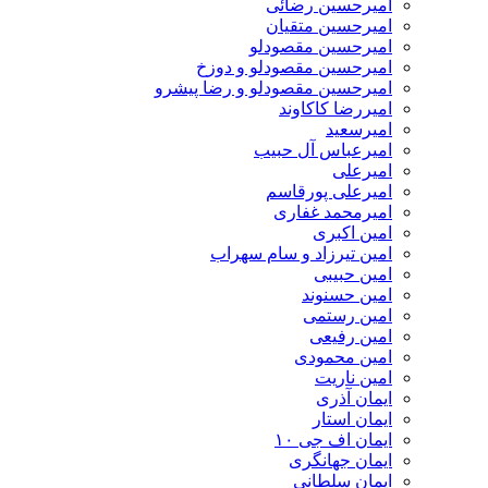
امیرحسین رضائی
امیرحسین متقیان
امیرحسین مقصودلو
امیرحسین مقصودلو و دوزخ
امیرحسین مقصودلو و رضا پیشرو
امیررضا کاکاوند
امیرسعید
امیرعباس آل حبیب
امیرعلی
امیرعلی پورقاسم
امیرمحمد غفاری
امین اکبری
امین تیرزاد و سام سهراب
امین حبیبی
امین حسنوند
امین رستمی
امین رفیعی
امین محمودی
امین ناریت
ایمان آذری
ایمان استار
ایمان اف جی ۱۰
ایمان جهانگری
ایمان سلطانی