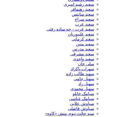
سعید رشید امیری
سعید رهنمافر
سعید ساینس
سعید سراج
سعید عرب
سعید عرب – چه ساده رفتی
سعید علیپوریان
سعید کرمانی
سعید متین
سعید مدرس
سعید مشرقی
سعید واحدی
سلی خان
سهراب پاکزاد
سهند طالب زاده
سهیل جامی
سهیل راد
سهیل محمدی
سیامک خانلو
سیامک عباسی
سیاوش علایی
سیاوش فاضلی
سید حجّت نبوی منش «کاوه»