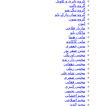
گروه باتری و کلونل
گروه پالت
گروه دنگ شو
گروه سان دارک باند
گروه سون
لیون
مازیار فلاحی
ماکان باند
مانی رهنما
مانی کاکاوند
مبین جعفری
متین صفر پور
مجتبی اورنگی
مجتبی دل زنده
مجتبی دهقانی
مجتبی زینلی
مجتبی شاه علی
مجتبی صفری
مجتبی فغانی
مجتبی کبیری
مجتبی نجیمی
مجید اخشابی
مجید اصلاحی
مجید الوند‎