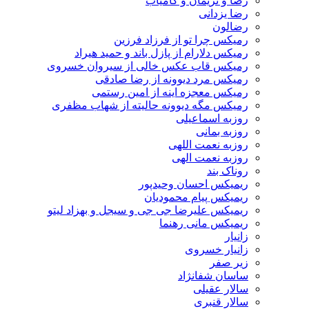
رضا و نریمان و کامیاب
رضا یزدانی
رضالون
رمیکس چرا تو از فرزاد فرزین
رمیکس دلارام از پازل باند و حمید هیراد
رمیکس قاب عکس خالی از سیروان خسروی
رمیکس مرد دیوونه از رضا صادقی
رمیکس معجزه اینه از امین رستمی
رمیکس مگه دیوونه حالیته از شهاب مظفری
روزبه اسماعیلی
روزبه بمانی
روزبه نعمت اللهی
روزبه نعمت الهی
روناک بند
ریمیکس احسان وحیدپور
ریمیکس پیام محمودیان
ریمیکس علیرضا جی جی و سیجل و بهزاد لیتو
ریمیکس مانی رهنما
زانیار
زانیار خسروی
زیر صفر
ساسان شفانژاد
سالار عقیلی
سالار قنبری