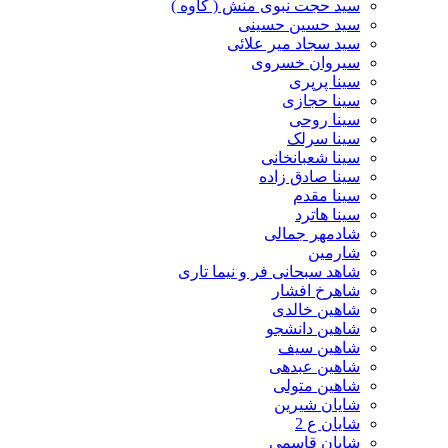
سید حجت نبوی منش ( کاوه )
سید حسین حسینى
سید سجاد میر علائی
سیروان خسروی
سینا پرپری
سینا حجازی
سینا روحی
سینا سرلک
سینا شعبانخانی
سینا صادق زاده
سینا مقدم
سینا هاترد
شادمهر جمالی
شارمین
شاهد سبحانی فر و نیما تاری
شاهرخ افشار
شاهین خالدی
شاهین دانشجو
شاهین سیف
شاهین عبدهی
شاهین متولی
شایان شیرین
شایان ع 2
شایان قاسمی