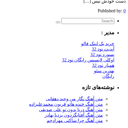
دست خودش نیس […]
Published by:
0
مدیر :
خرید بک لینک فالو
آپدیت نود 32
پسورد نود 32
اوکلی لایسنس رایگان نود 32
همیار نود 32
بهترین سئو
رایگان
نوشته‌های تازه
متن آهنگ نگار من وحید دهقانی
متن آهنگ خنده هاتو قربون محمدعلیزاده
متن آهنگ دریا بدون تو علی صدیقی
متن آهنگ آفتابگردون بردیا بهادر
متن آهنگ چرا ساکتی مهرادجم