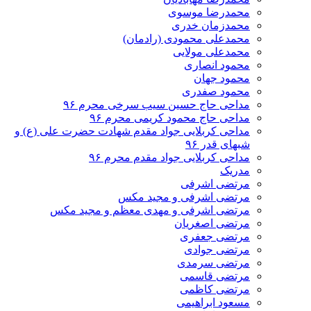
محمدرضا موسوی
محمدزمان خدری
محمدعلی محمودی (رادمان)
محمدعلی مولایی
محمود انصاری
محمود جهان
محمود صفدری
مداحی حاج حسین سیب سرخی محرم ۹۶
مداحی حاج محمود کریمی محرم ۹۶
مداحی کربلایی جواد مقدم شهادت حضرت علی (ع) و
شبهای قدر ۹۶
مداحی کربلایی جواد مقدم محرم ۹۶
مدریک
مرتضی اشرفی
مرتضی اشرفی و مجید مکس
مرتضی اشرفی و مهدی معظم و مجید مکس
مرتضی اصغریان
مرتضی جعفری
مرتضی جوادی
مرتضی سرمدی
مرتضی قاسمی
مرتضی کاظمی
مسعود ابراهیمی