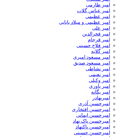
امیر طارمی
امیر عباس گلاب
امیر عظیمی
امیر عظیمی و میلاد بابایی
امیر علی
امیر فخرالدین
امیر فرجام
امیر فلاح حسینی
امیر گلایه
امیر مسعود امیری
امیر مسعود صدیق
امیر نشاطی
امیر نعیمی
امیر وکیلی
امیر یاوری
امیر یگانه
امیربهادر
امیرحسین آذری
امیرحسین افتخاری
امیرحسین ایمانی
امیرحسین پاک نهاد
امیرحسین پاکنهاد
امیرحسین حسینی