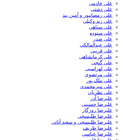
علی خادمی
علی دشتی
علی رمضانپور و آمین بند
علی زند وکیلی
علی سپاهی
علی ستوده
علی صدر
علی عبدالمالکی
علی قریبی
علی کرمانشاهی
علی گنجی
علی لهراسبی
علی مرتضوی
علی ملک پور
علی میرمحمدی
علی نظریان
علیرضا آذر
علیرضا حسینی
علیرضا روزگار
علیرضا طلیسچی
علیرضا طلیسچی و سعید آتانی
علیرضا ظریف
علیرضا عباسی
علیرضا قاضی