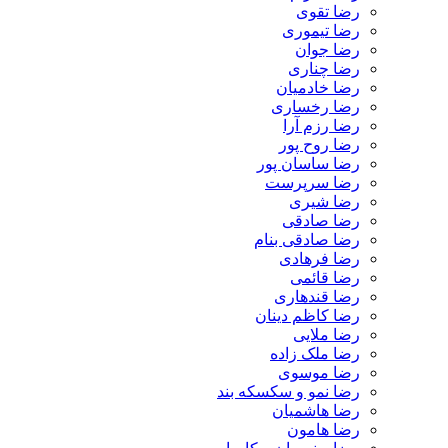
رضا تقوی
رضا تیموری
رضا جوان
رضا چناری
رضا خادمیان
رضا رخساری
رضا رزم آرا
رضا روح پور
رضا ساسان پور
رضا سرپرست
رضا شیری
رضا صادقی
رضا صادقی بنام
رضا فرهادی
رضا قائمی
رضا قندهاری
رضا کاظم دینان
رضا ملایی
رضا ملک زاده
رضا موسوی
رضا نمو و سکسکه بند
رضا هاشمیان
رضا هامون