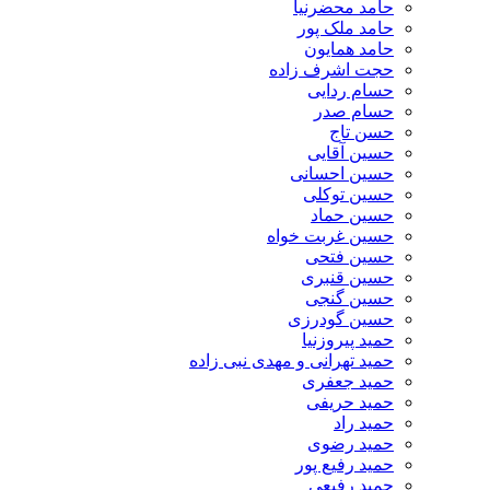
حامد محضرنیا
حامد ملک پور
حامد همایون
حجت اشرف زاده
حسام ردایی
حسام صدر
حسن تاج
حسین آقایی
حسین احسانی
حسین توکلی
حسین حماد
حسین غربت خواه
حسین فتحی
حسین قنبری
حسین گنجی
حسین گودرزی
حمید پیروزنیا
حمید تهرانی و مهدی نبی زاده
حمید جعفری
حمید حریفی
حمید راد
حمید رضوی
حمید رفیع پور
حمید رفیعی