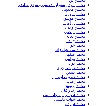
محسن لرد
محسن لرد و سهراب فخیمی و مهدی صادقی
محسن محبوبی
محسن مهراد
محسن موسوی
محسن والهیان
محسن وجدانی
محسن یاحقی
محسن یگانه
محمد اچ اف
محمد اخوان
محمد اسماعیل زاده
محمد اصفهانی
محمد بهرامی
محمد جواد
محمد جواد درجزی
محمد حسین
محمد حسین طیبی نیا
محمد رضایی
محمد زرنوش
محمد زند وکیلی
محمد شعبانی و سجاد سیف
محمد شهاب قاسمی
​محمد شیردل