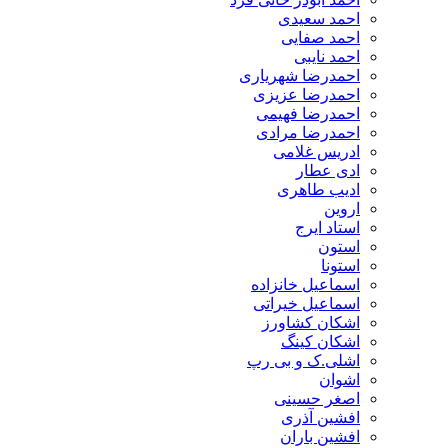
احمد سعیدی
احمد صفایی
احمد نایبی
احمدرضا شهریاری
احمدرضا عزیزی
احمدرضا فهیمی
احمدرضا مرادی
ادریس غلامی
ادی عطار
ادیب طاهری
اروین
استاد ایرج
استون
استونا
اسماعیل خانزاده
اسماعیل خیراتی
اشکان کشاورز
اشکان کینگ
اشلی.ک و بی رپ
اشوان
اصغر حسینی
افشین آذری
افشین باران