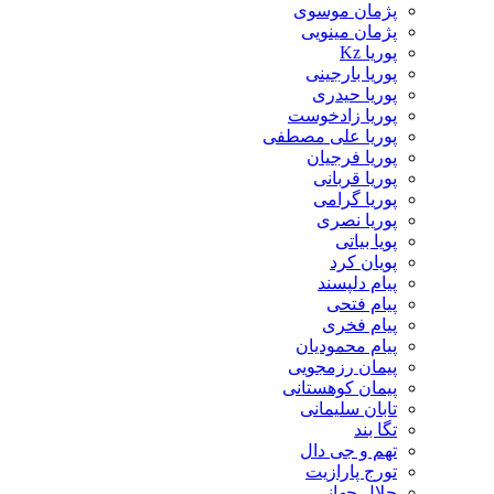
پژمان موسوی
پژمان مینویی
پوریا Kz
پوریا بارجینی
پوریا حیدری
پوریا زادخوست
پوریا علی مصطفی
پوریا فرجیان
پوریا قربانی
پوریا گرامی
پوریا نصری
پویا بیاتی
پویان کرد
پیام دلپسند
پیام فتحی
پیام فخری
پیام محمودیان
پیمان رزمجویی
پیمان کوهستانی
تابان سلیمانی
تگا بند
تهم و جی دال
تورج پارازیت
جلال جهانی