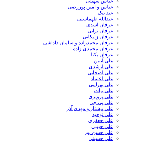
عباس سهیلی
عباس و امین پوررضی
عبد نیک
عبدالله طهماسبی‎
عرفان اسدی
عرفان ترابی
عرفان زلیکانی
عرفان محمدزاده و سامان داداشی
عرفان محمدی زاده
عرفان یکتا
علی آتبین
علی ارشدی
علی اصحابی
علی اعتماد
علی بهرامی
علی بیات
علی پرویزی
علی پی جی
علی پیشتاز و مهدی آذر
علی توحید
علی جعفری
علی حبیبی
علی حسن پور
علی حسینی