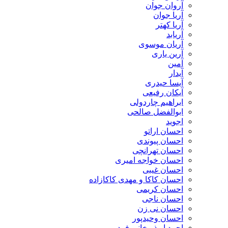
آروان جوان
آریا جوان
آریا کهتر
آریابد
آریان موسوی
آرین یاری
آمین
آیدار
آیسا حیدری
آیکان رفیعی
ابراهیم چاردولی
ابوالفضل صالحی
اجوید
احسان اراتو
احسان پیوندی
احسان تهرانچی
احسان خواجه امیری
احسان غیبی
احسان کاکا و مهدی کاکازاده
احسان کریمی
احسان ناجی
احسان نی زن
احسان وحیدپور
احمد ابوذر خانی فرد