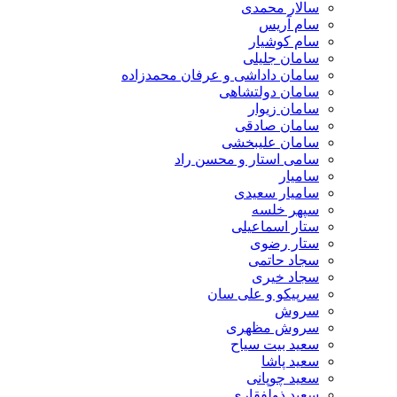
سالار محمدی
سام آریس
سام کوشیار
سامان جلیلی
سامان داداشی و عرفان محمدزاده
سامان دولتشاهی
سامان زیوار
سامان صادقی
سامان علیبخشی
سامی استار و محسن راد
سامیار
سامیار سعیدی
سپهر خلسه
ستار اسماعیلی
ستار رضوی
سجاد حاتمی
سجاد خیری
سرپیکو و علی سان
سروش
سروش مظهری
سعید بیت سیاح
سعید پاشا
سعید چوپانی
سعید ذولفقاری