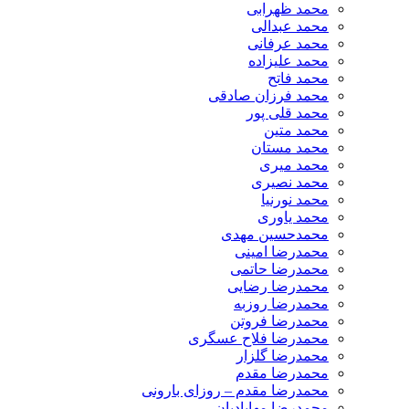
محمد ظهرابی
محمد عبدالی
محمد عرفانی
محمد علیزاده
محمد فاتح
محمد فرزان صادقی
محمد قلی پور
محمد متین
محمد مستان
محمد میری
محمد نصیری
محمد نورنیا
محمد یاوری
محمدحسین مهدی
محمدرضا امینی
محمدرضا حاتمی
محمدرضا رضایی
محمدرضا روزبه
محمدرضا فروتن
محمدرضا فلاح عسگری
محمدرضا گلزار
محمدرضا مقدم
محمدرضا مقدم – روزای بارونی
محمدرضا مهابادیان