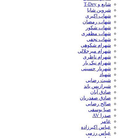
شایع و T-Dey
شروین شایا
شهاب اکبری
شهاب رمضان
شهاب شکور
شهاب مظفری
شهاب نجفی
شهرام شکوهی
شهرام میرجلالی
شهرام ناظری
شهرام نیک یار
شهریار حسینی
شهیاد
شیث رضایی
شیرازیس باند
صادق آبان
صادق صفدریان
صالح رضایی
صبا یوسفی
صدرا AV
عامر
عباس اکبرزاده
عباس رزمی