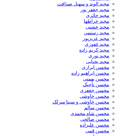
مجید الوند و سهیل صداقت
مجید جعفر پور
مجید حائری
مجید خراطها
مجید خشتی
مجید رستمی
مجید عزیزپور
مجید غفوری
مجید کریم زاده
مجید نوری
مجید یحیایی
محسن ابراری
محسن ابراهیم زاده
محسن بهمنی
محسن تاجیک
محسن جعفری
محسن چاوشی
محسن چاوشی و سینا سرلک
محسن سالم
محسن شاه محمدی
محسن صالحی
محسن علیزاده
محسن قمی