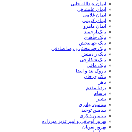
ایمان عبدالله خانی
ایمان علیشاهی
ایمان غلامی
ایمان کریمی
ایمان ماهرو
بابک ارجمند
بابک جاهدی
بابک جهانبخش
بابک جهانبخش و رضا صادقی
بابک رادمنش
بابک شکارچی
بابک مافی
باروک بند و ایضا
باکتری خان
باهر
بردیا مقدم
برسام
بشیر
بنیامین بهادری
بنیامین توحید
بنیامین ذاکری
بهروز اوجاقی و امیرعزیز میرزاده
بهروز نقویان