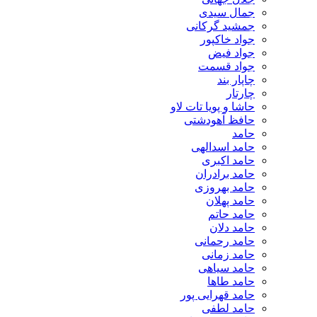
جمال سیدی
جمشید گرکانی
جواد خاکپور
جواد فیض
جواد قسمت
چاپار بند
چارتار
حاشا و پویا تات لاو
حافظ آهودشتی
حامد
حامد اسدالهی
حامد اکبری
حامد برادران
حامد بهروزی
حامد پهلان
حامد حاتم
حامد دلان
حامد رحمانی
حامد زمانی
حامد سیاهی
حامد طاها
حامد قهرایی پور
حامد لطفی