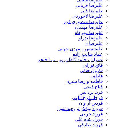
علیرضا قربانی
علیرضا قنبر
علیرضا لاجوردی
علیرضا منصوری فرد
علیرضا مهدیان
علیرضا مهرکام
علیرضا ندرلو
علیرضا ی
علیشمس و مهدی جهانی
عماد طالب زاده
عمران ، حامد کاظم پور ، نیما حنجر
فاتح نورایی
فاروق جدلی
فاطمه
فاطمه و رضا شیری
فتاح فتحی
فربد یزدانفر
فرجاد فرج اللهی
فردین آر وان
فرزاد بیباش و وحید تتورا
فرزاد خرمی
فرزاد شاه علی
فرزاد صادقی