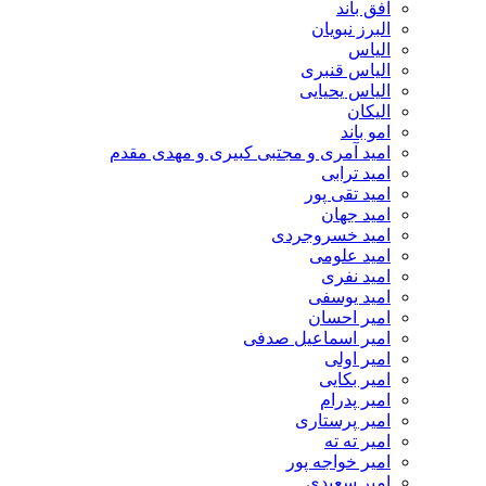
افق باند
البرز نبویان
الیاس
الیاس قنبرى
الیاس یحیایی
الیکان
امو باند
امید آمری و مجتبی کبیری و مهدى مقدم
امید ترابی
امید تقی پور
امید جهان
امید خسروجردی
امید علومی
امید نفری
امید یوسفی
امیر احسان
امیر اسماعیل صدفی
امیر اولی
امیر بکایی
امیر پدرام
امیر پرستاری
امیر ته ته
امیر خواجه پور
امیر سعیدی