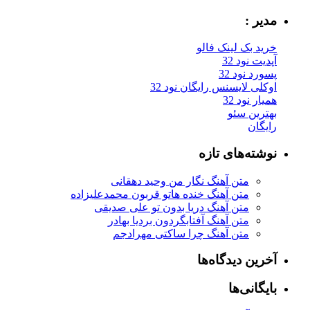
مدیر :
خرید بک لینک فالو
آپدیت نود 32
پسورد نود 32
اوکلی لایسنس رایگان نود 32
همیار نود 32
بهترین سئو
رایگان
نوشته‌های تازه
متن آهنگ نگار من وحید دهقانی
متن آهنگ خنده هاتو قربون محمدعلیزاده
متن آهنگ دریا بدون تو علی صدیقی
متن آهنگ آفتابگردون بردیا بهادر
متن آهنگ چرا ساکتی مهرادجم
آخرین دیدگاه‌ها
بایگانی‌ها