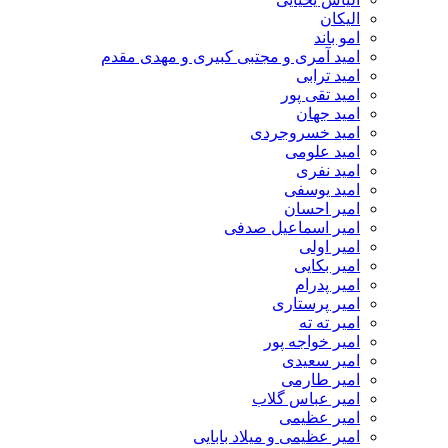
الیکان
امو باند
امید آمری و مجتبی کبیری و مهدى مقدم
امید ترابی
امید تقی پور
امید جهان
امید خسروجردی
امید علومی
امید نفری
امید یوسفی
امیر احسان
امیر اسماعیل صدفی
امیر اولی
امیر بکایی
امیر پدرام
امیر پرستاری
امیر ته ته
امیر خواجه پور
امیر سعیدی
امیر طارمی
امیر عباس گلاب
امیر عظیمی
امیر عظیمی و میلاد بابایی