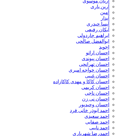
آریان موسوی
آرین یاری
آمین
آیدار
آیسا حیدری
آیکان رفیعی
ابراهیم چاردولی
ابوالفضل صالحی
اجوید
احسان اراتو
احسان پیوندی
احسان تهرانچی
احسان خواجه امیری
احسان غیبی
احسان کاکا و مهدی کاکازاده
احسان کریمی
احسان ناجی
احسان نی زن
احسان وحیدپور
احمد ابوذر خانی فرد
احمد سعیدی
احمد صفایی
احمد نایبی
احمدرضا شهریاری