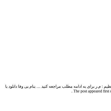
ت – Bi Vafa ترانه و ملودی : آریو , تنظیم : م.ر برای به ادامه مطلب مراجعه کنید … بنام بی وفا دانلود با