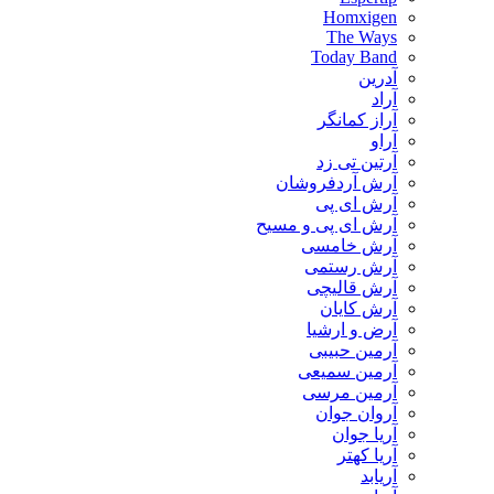
Homxigen
The Ways
Today Band
آدرین
آراد
آراز کمانگر
آراو
آرتین تی زد
آرش آردفروشان
آرش ای پی
آرش ای پی و مسیح
آرش خامسی
آرش رستمی
آرش قالیچی
آرش کایان
​آرض و ارشیا
آرمین حبیبی
آرمین سمیعی
آرمین مرسی
آروان جوان
آریا جوان
آریا کهتر
آریابد