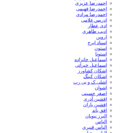
احمدرضا عزیزی
احمدرضا فهیمی
احمدرضا مرادی
ادریس غلامی
ادی عطار
ادیب طاهری
اروین
استاد ایرج
استون
استونا
اسماعیل خانزاده
اسماعیل خیراتی
اشکان کشاورز
اشکان کینگ
اشلی.ک و بی رپ
اشوان
اصغر حسینی
افشین آذری
افشین باران
افق باند
البرز نبویان
الیاس
الیاس قنبرى
الیاس یحیایی