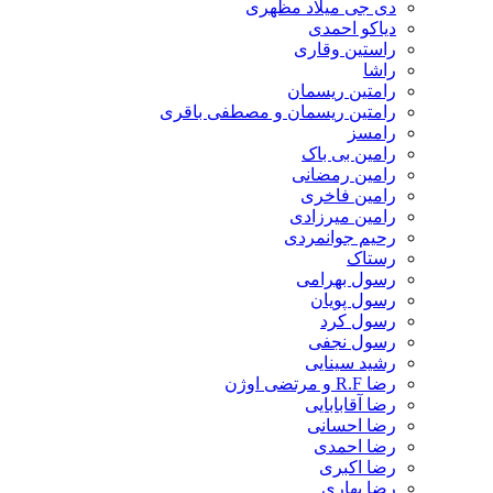
دی جی میلاد مظهری
دیاکو احمدی
راستین وقاری
راشا
رامتین ریسمان
رامتین ریسمان و مصطفی باقری
رامسز
رامین بی باک
رامین رمضانی
رامین فاخری
رامین میرزادی
رحیم جوانمردی
رستاک
رسول بهرامی
رسول پویان
رسول کرد
رسول نجفی
رشید سینایی
رضا R.F و مرتضی اوژن
رضا آقابابایی
رضا احسانی
رضا احمدی
رضا اکبری
رضا بهاری