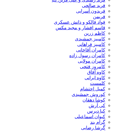
فرید صالحی
فریدون آسرایی
فریمن
فواد فالکو و دانش عسکری
قاسم افشار و مجید مکس
کاظم زرین
کامبیز جمشیدی
کامبیز فراهانی
کامران آقاخانی
کامران رسول زاده
کامران مولایی
کامروز فتحی
کاوه آفاق
کاوه ایرانی
کلمست
کمیل احتشام
کوروش جمشیدی
کوشا دهقان
کی آرش
کیا دپرس
کیوان اسماعیلی
گرام بند
گرشا رضایی