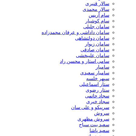
سالار قنبری
سالار محمدی
سام آریس
سام کوشیار
سامان جلیلی
سامان داداشی و عرفان محمدزاده
سامان دولتشاهی
سامان زیوار
سامان صادقی
سامان علیبخشی
سامی استار و محسن راد
سامیار
سامیار سعیدی
سپهر خلسه
ستار اسماعیلی
ستار رضوی
سجاد حاتمی
سجاد خیری
سرپیکو و علی سان
سروش
سروش مظهری
سعید بیت سیاح
سعید پاشا