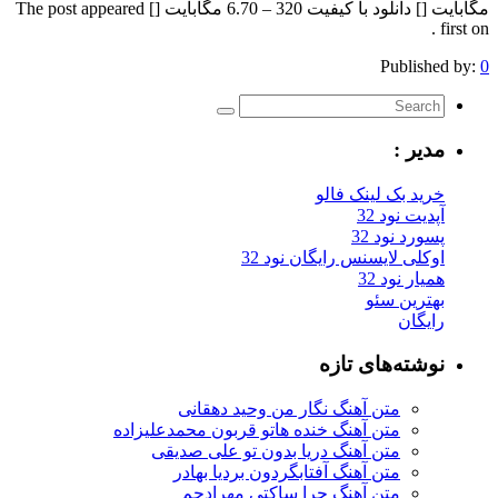
مگابایت [] دانلود با کیفیت 320 – 6.70 مگابایت [] The post appeared
first on .
Published by:
0
مدیر :
خرید بک لینک فالو
آپدیت نود 32
پسورد نود 32
اوکلی لایسنس رایگان نود 32
همیار نود 32
بهترین سئو
رایگان
نوشته‌های تازه
متن آهنگ نگار من وحید دهقانی
متن آهنگ خنده هاتو قربون محمدعلیزاده
متن آهنگ دریا بدون تو علی صدیقی
متن آهنگ آفتابگردون بردیا بهادر
متن آهنگ چرا ساکتی مهرادجم