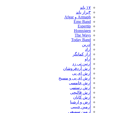
۱۷ باند
۳برار باند
Armaph و Afgar
Emo Band
Espertip
Homxigen
The Ways
Today Band
آدرین
آراد
آراز کمانگر
آراو
آرتین تی زد
آرش آردفروشان
آرش ای پی
آرش ای پی و مسیح
آرش خامسی
آرش رستمی
آرش قالیچی
آرش کایان
​آرض و ارشیا
آرمین حبیبی
آرمین سمیعی