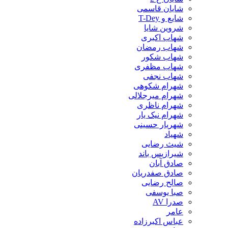
شایان قاسمی
شایع و T-Dey
شروین شایا
شهاب اکبری
شهاب رمضان
شهاب شکور
شهاب مظفری
شهاب نجفی
شهرام شکوهی
شهرام میرجلالی
شهرام ناظری
شهرام نیک یار
شهریار حسینی
شهیاد
شیث رضایی
شیرازیس باند
صادق آبان
صادق صفدریان
صالح رضایی
صبا یوسفی
صدرا AV
عامر
عباس اکبرزاده