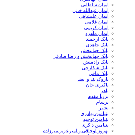
ایمان سلطانی
ایمان عبدالله خانی
ایمان علیشاهی
ایمان غلامی
ایمان کریمی
ایمان ماهرو
بابک ارجمند
بابک جاهدی
بابک جهانبخش
بابک جهانبخش و رضا صادقی
بابک رادمنش
بابک شکارچی
بابک مافی
باروک بند و ایضا
باکتری خان
باهر
بردیا مقدم
برسام
بشیر
بنیامین بهادری
بنیامین توحید
بنیامین ذاکری
بهروز اوجاقی و امیرعزیز میرزاده