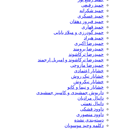
حمید رفیعی
حمید شکرانه
حمید عسکری
حمید فیروز دهقان
حمید قهاری
حمید گودرزی و میلاد بابایی
حمید هیراد
حمیدرضا اکبری
حمیدرضا برومند
حمیدرضا ترکاشوند
حمیدرضا ترکاشوند و امیریل ارجمند
حمیدرضا مازوچی
خشایار اعتمادی
خشایار نیک روش
خشایار نیکروش
خشایار و نیما و کانو
داریوش جمشیدی و کامبیز جمشیدی
دانیال مرادیان
دانیال نعمتی
داوود فشکی
داوود منصوری
دسته‌بندی نشده
دکلمه وحید موسویان