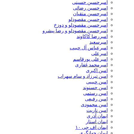
امیرحسین حسینی
امیرحسین رضائی
امیرحسین متقیان
امیرحسین مقصودلو
امیرحسین مقصودلو و دوزخ
امیرحسین مقصودلو و رضا پیشرو
امیررضا کاکاوند
امیرسعید
امیرعباس آل حبیب
امیرعلی
امیرعلی پورقاسم
امیرمحمد غفاری
امین اکبری
امین تیرزاد و سام سهراب
امین حبیبی
امین حسنوند
امین رستمی
امین رفیعی
امین محمودی
امین ناریت
ایمان آذری
ایمان استار
ایمان اف جی ۱۰
ایمان جهانگری