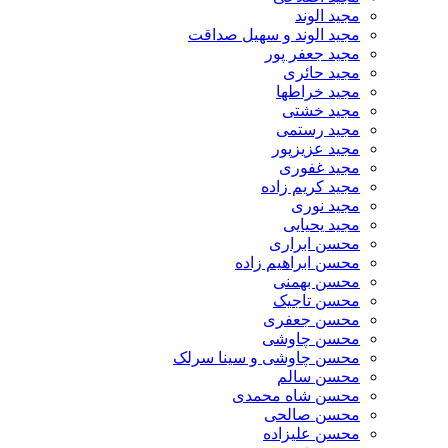
مجید الوند‎
مجید الوند و سهیل صداقت
مجید جعفر پور
مجید حائری
مجید خراطها
مجید خشتی
مجید رستمی
مجید عزیزپور
مجید غفوری
مجید کریم زاده
مجید نوری
مجید یحیایی
محسن ابراری
محسن ابراهیم زاده
محسن بهمنی
محسن تاجیک
محسن جعفری
محسن چاوشی
محسن چاوشی و سینا سرلک
محسن سالم
محسن شاه محمدی
محسن صالحی
محسن علیزاده