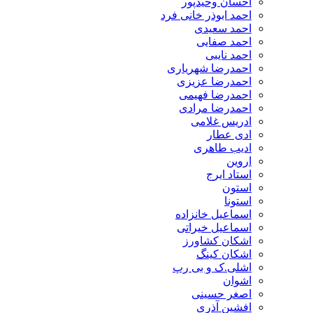
احسان وحیدپور
احمد ابوذر خانی فرد
احمد سعیدی
احمد صفایی
احمد نایبی
احمدرضا شهریاری
احمدرضا عزیزی
احمدرضا فهیمی
احمدرضا مرادی
ادریس غلامی
ادی عطار
ادیب طاهری
اروین
استاد ایرج
استون
استونا
اسماعیل خانزاده
اسماعیل خیراتی
اشکان کشاورز
اشکان کینگ
اشلی.ک و بی رپ
اشوان
اصغر حسینی
افشین آذری