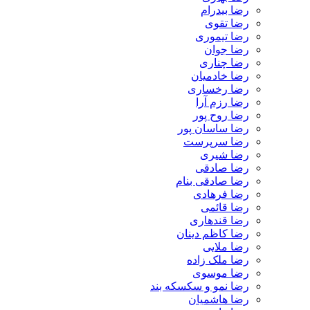
رضا بیدرام
رضا تقوی
رضا تیموری
رضا جوان
رضا چناری
رضا خادمیان
رضا رخساری
رضا رزم آرا
رضا روح پور
رضا ساسان پور
رضا سرپرست
رضا شیری
رضا صادقی
رضا صادقی بنام
رضا فرهادی
رضا قائمی
رضا قندهاری
رضا کاظم دینان
رضا ملایی
رضا ملک زاده
رضا موسوی
رضا نمو و سکسکه بند
رضا هاشمیان