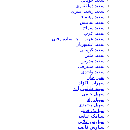
سعید چوپانی
سعید ذولفقاری
سعید رشید امیری
سعید رهنمافر
سعید ساینس
سعید سراج
سعید عرب
سعید عرب – چه ساده رفتی
سعید علیپوریان
سعید کرمانی
سعید متین
سعید مدرس
سعید مشرقی
سعید واحدی
سلی خان
سهراب پاکزاد
سهند طالب زاده
سهیل جامی
سهیل راد
سهیل محمدی
سیامک خانلو
سیامک عباسی
سیاوش علایی
سیاوش فاضلی