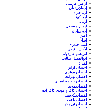
آرمین مرسی
آروان جوان
آریا جوان
آریا کهتر
آریابد
آریان موسوی
آرین یاری
آمین
آیدار
آیسا حیدری
آیکان رفیعی
ابراهیم چاردولی
ابوالفضل صالحی
اجوید
احسان اراتو
احسان پیوندی
احسان تهرانچی
احسان خواجه امیری
احسان غیبی
احسان کاکا و مهدی کاکازاده
احسان کریمی
احسان ناجی
احسان نی زن