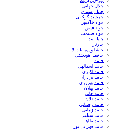
تورج پارازیت
جلال جهانی
جمال سیدی
جمشید گرکانی
جواد خاکپور
جواد فیض
جواد قسمت
چاپار بند
چارتار
حاشا و پویا تات لاو
حافظ آهودشتی
حامد
حامد اسدالهی
حامد اکبری
حامد برادران
حامد بهروزی
حامد پهلان
حامد حاتم
حامد دلان
حامد رحمانی
حامد زمانی
حامد سیاهی
حامد طاها
حامد قهرایی پور