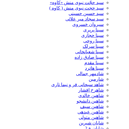
سید حجّت نبوی منش «کاوه»
سید حجت نبوی منش ( کاوه )
سید حسین حسینى
سید سجاد میر علائی
سیروان خسروی
سینا پرپری
سینا حجازی
سینا روحی
سینا سرلک
سینا شعبانخانی
سینا صادق زاده
سینا مقدم
سینا هاترد
شادمهر جمالی
شارمین
شاهد سبحانی فر و نیما تاری
شاهرخ افشار
شاهین خالدی
شاهین دانشجو
شاهین سیف
شاهین عبدهی
شاهین متولی
شایان شیرین
شایان ع 2