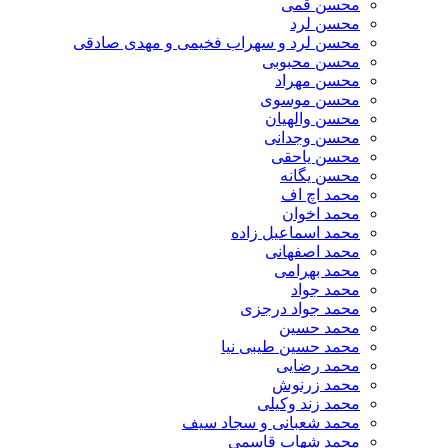
محسن قمی
محسن لرد
محسن لرد و سهراب فخیمی و مهدی صادقی
محسن محبوبی
محسن مهراد
محسن موسوی
محسن والهیان
محسن وجدانی
محسن یاحقی
محسن یگانه
محمد اچ اف
محمد اخوان
محمد اسماعیل زاده
محمد اصفهانی
محمد بهرامی
محمد جواد
محمد جواد درجزی
محمد حسین
محمد حسین طیبی نیا
محمد رضایی
محمد زرنوش
محمد زند وکیلی
محمد شعبانی و سجاد سیف
محمد شهاب قاسمی