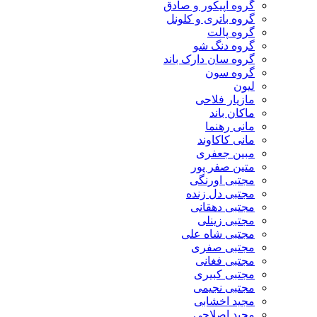
گروه اپیکور و صادق
گروه باتری و کلونل
گروه پالت
گروه دنگ شو
گروه سان دارک باند
گروه سون
لیون
مازیار فلاحی
ماکان باند
مانی رهنما
مانی کاکاوند
مبین جعفری
متین صفر پور
مجتبی اورنگی
مجتبی دل زنده
مجتبی دهقانی
مجتبی زینلی
مجتبی شاه علی
مجتبی صفری
مجتبی فغانی
مجتبی کبیری
مجتبی نجیمی
مجید اخشابی
مجید اصلاحی