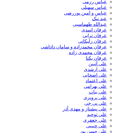
عباس رزمی
عباس سهیلی
عباس و امین پوررضی
عبد نیک
عبدالله طهماسبی‎
عرفان اسدی
عرفان ترابی
عرفان زلیکانی
عرفان محمدزاده و سامان داداشی
عرفان محمدی زاده
عرفان یکتا
علی آتبین
علی ارشدی
علی اصحابی
علی اعتماد
علی بهرامی
علی بیات
علی پرویزی
علی پی جی
علی پیشتاز و مهدی آذر
علی توحید
علی جعفری
علی حبیبی
علی حسن پور