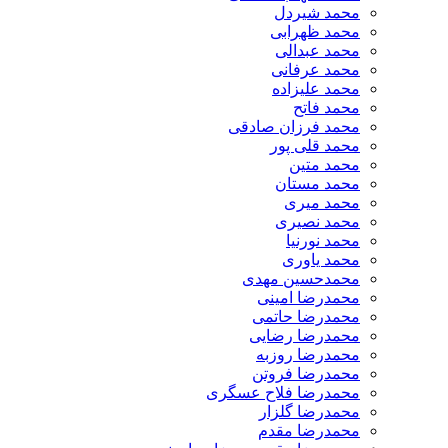
​محمد شیردل
محمد ظهرابی
محمد عبدالی
محمد عرفانی
محمد علیزاده
محمد فاتح
محمد فرزان صادقی
محمد قلی پور
محمد متین
محمد مستان
محمد میری
محمد نصیری
محمد نورنیا
محمد یاوری
محمدحسین مهدی
محمدرضا امینی
محمدرضا حاتمی
محمدرضا رضایی
محمدرضا روزبه
محمدرضا فروتن
محمدرضا فلاح عسگری
محمدرضا گلزار
محمدرضا مقدم