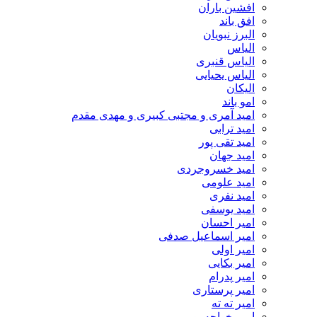
افشین باران
افق باند
البرز نبویان
الیاس
الیاس قنبرى
الیاس یحیایی
الیکان
امو باند
امید آمری و مجتبی کبیری و مهدى مقدم
امید ترابی
امید تقی پور
امید جهان
امید خسروجردی
امید علومی
امید نفری
امید یوسفی
امیر احسان
امیر اسماعیل صدفی
امیر اولی
امیر بکایی
امیر پدرام
امیر پرستاری
امیر ته ته
امیر خواجه پور