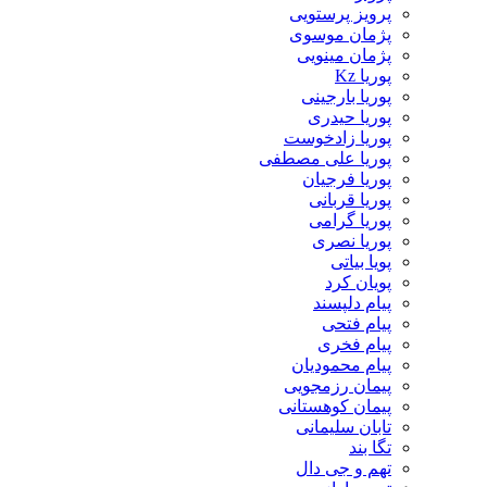
پرویز پرستویی
پژمان موسوی
پژمان مینویی
پوریا Kz
پوریا بارجینی
پوریا حیدری
پوریا زادخوست
پوریا علی مصطفی
پوریا فرجیان
پوریا قربانی
پوریا گرامی
پوریا نصری
پویا بیاتی
پویان کرد
پیام دلپسند
پیام فتحی
پیام فخری
پیام محمودیان
پیمان رزمجویی
پیمان کوهستانی
تابان سلیمانی
تگا بند
تهم و جی دال