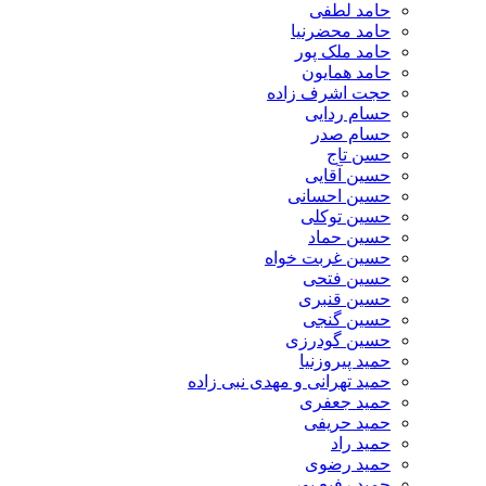
حامد لطفی
حامد محضرنیا
حامد ملک پور
حامد همایون
حجت اشرف زاده
حسام ردایی
حسام صدر
حسن تاج
حسین آقایی
حسین احسانی
حسین توکلی
حسین حماد
حسین غربت خواه
حسین فتحی
حسین قنبری
حسین گنجی
حسین گودرزی
حمید پیروزنیا
حمید تهرانی و مهدی نبی زاده
حمید جعفری
حمید حریفی
حمید راد
حمید رضوی
حمید رفیع پور