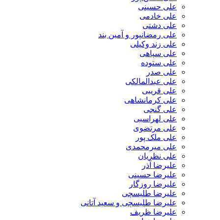
علی حسینی
علی خادمی
علی دشتی
علی رمضانپور و آمین بند
علی زند وکیلی
علی سپاهی
علی ستوده
علی صدر
علی عبدالمالکی
علی قریبی
علی کرمانشاهی
علی گنجی
علی لهراسبی
علی مرتضوی
علی ملک پور
علی میرمحمدی
علی نظریان
علیرضا آذر
علیرضا حسینی
علیرضا روزگار
علیرضا طلیسچی
علیرضا طلیسچی و سعید آتانی
علیرضا ظریف