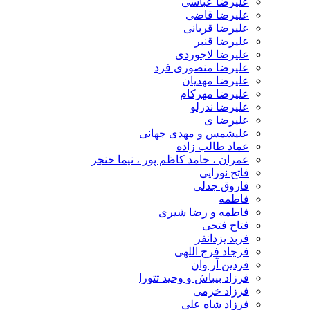
علیرضا عباسی
علیرضا قاضی
علیرضا قربانی
علیرضا قنبر
علیرضا لاجوردی
علیرضا منصوری فرد
علیرضا مهدیان
علیرضا مهرکام
علیرضا ندرلو
علیرضا ی
علیشمس و مهدی جهانی
عماد طالب زاده
عمران ، حامد کاظم پور ، نیما حنجر
فاتح نورایی
فاروق جدلی
فاطمه
فاطمه و رضا شیری
فتاح فتحی
فربد یزدانفر
فرجاد فرج اللهی
فردین آر وان
فرزاد بیباش و وحید تتورا
فرزاد خرمی
فرزاد شاه علی