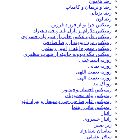
رضا هامون
رضا و نریمان و کامیاب
رضا یزدانی
رضالون
رمیکس چرا تو از فرزاد فرزین
رمیکس دلارام از پازل باند و حمید هیراد
رمیکس قاب عکس خالی از سیروان خسروی
رمیکس مرد دیوونه از رضا صادقی
رمیکس معجزه اینه از امین رستمی
رمیکس مگه دیوونه حالیته از شهاب مظفری
روزبه اسماعیلی
روزبه بمانی
روزبه نعمت اللهی
روزبه نعمت الهی
روناک بند
ریمیکس احسان وحیدپور
ریمیکس پیام محمودیان
ریمیکس علیرضا جی جی و سیجل و بهزاد لیتو
ریمیکس مانی رهنما
زانیار
زانیار خسروی
زیر صفر
ساسان شفانژاد
سالار عقیلی