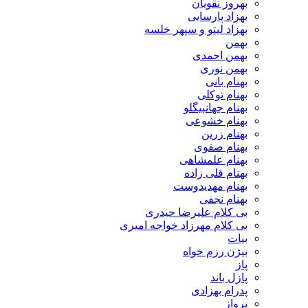
بهروز نقویان
بهزاد پارسایی
بهزاد لیتو و سپهر خلسه
بهمن
بهمن احمدی
بهمن نوری
بهنام بانی
بهنام توکلی
بهنام جهانبیگلو
بهنام خشوعی
بهنام زرین
بهنام صفوی
بهنام علمشاهی
بهنام قلی زاده
بهنام مهدیدوست
بهنام نجفی
بی کلام علیرضا حیدری
بی کلام مهرزاد خواجه امیری
بیات
بیژن رزم خواه
پاز
پازل باند
پدرام بهزادی
پرواز