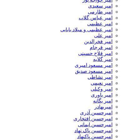
امیر سعیدی
امیر طارمی
امیر عباس گلاب
امیر عظیمی
امیر عظیمی و میلاد بابایی
امیر علی
امیر فخرالدین
امیر فرجام
امیر فلاح حسینی
امیر گلایه
امیر مسعود امیری
امیر مسعود صدیق
امیر نشاطی
امیر نعیمی
امیر وکیلی
امیر یاوری
امیر یگانه
امیربهادر
امیرحسین آذری
امیرحسین افتخاری
امیرحسین ایمانی
امیرحسین پاک نهاد
امیرحسین پاکنهاد