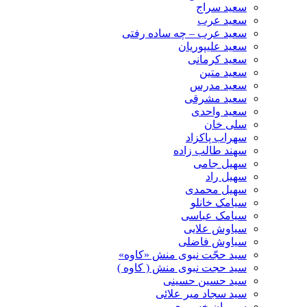
سعید سراج
سعید عرب
سعید عرب – چه ساده رفتی
سعید علیپوریان
سعید کرمانی
سعید متین
سعید مدرس
سعید مشرقی
سعید واحدی
سلی خان
سهراب پاکزاد
سهند طالب زاده
سهیل جامی
سهیل راد
سهیل محمدی
سیامک خانلو
سیامک عباسی
سیاوش علایی
سیاوش فاضلی
سید حجّت نبوی منش «کاوه»
سید حجت نبوی منش ( کاوه )
سید حسین حسینى
سید سجاد میر علائی
سیروان خسروی