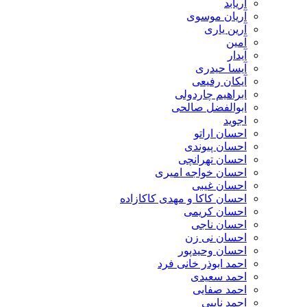
آریابد
آریان موسوی
آرین یاری
آمین
آیدار
آیسا حیدری
آیکان رفیعی
ابراهیم چاردولی
ابوالفضل صالحی
اجوید
احسان اراتو
احسان پیوندی
احسان تهرانچی
احسان خواجه امیری
احسان غیبی
احسان کاکا و مهدی کاکازاده
احسان کریمی
احسان ناجی
احسان نی زن
احسان وحیدپور
احمد ابوذر خانی فرد
احمد سعیدی
احمد صفایی
احمد نایبی