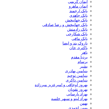
ایمان کریمی
ایمان ماهرو
بابک ارجمند
بابک جاهدی
بابک جهانبخش
بابک جهانبخش و رضا صادقی
بابک رادمنش
بابک شکارچی
بابک مافی
باروک بند و ایضا
باکتری خان
باهر
بردیا مقدم
برسام
بشیر
بنیامین بهادری
بنیامین توحید
بنیامین ذاکری
بهروز اوجاقی و امیرعزیز میرزاده
بهروز نقویان
بهزاد پارسایی
بهزاد لیتو و سپهر خلسه
بهمن
بهمن احمدی