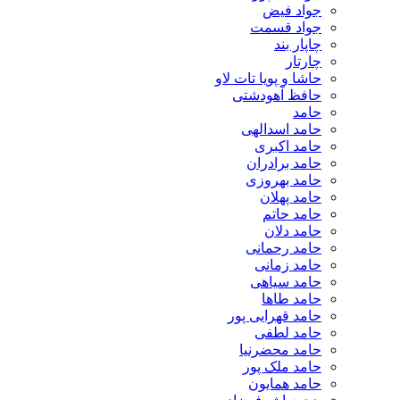
جواد فیض
جواد قسمت
چاپار بند
چارتار
حاشا و پویا تات لاو
حافظ آهودشتی
حامد
حامد اسدالهی
حامد اکبری
حامد برادران
حامد بهروزی
حامد پهلان
حامد حاتم
حامد دلان
حامد رحمانی
حامد زمانی
حامد سیاهی
حامد طاها
حامد قهرایی پور
حامد لطفی
حامد محضرنیا
حامد ملک پور
حامد همایون