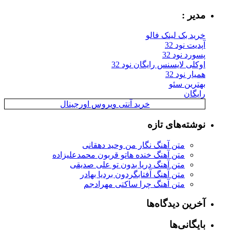
مدیر :
خرید بک لینک فالو
آپدیت نود 32
پسورد نود 32
اوکلی لایسنس رایگان نود 32
همیار نود 32
بهترین سئو
رایگان
خرید آنتی ویروس اورجینال
نوشته‌های تازه
متن آهنگ نگار من وحید دهقانی
متن آهنگ خنده هاتو قربون محمدعلیزاده
متن آهنگ دریا بدون تو علی صدیقی
متن آهنگ آفتابگردون بردیا بهادر
متن آهنگ چرا ساکتی مهرادجم
آخرین دیدگاه‌ها
بایگانی‌ها