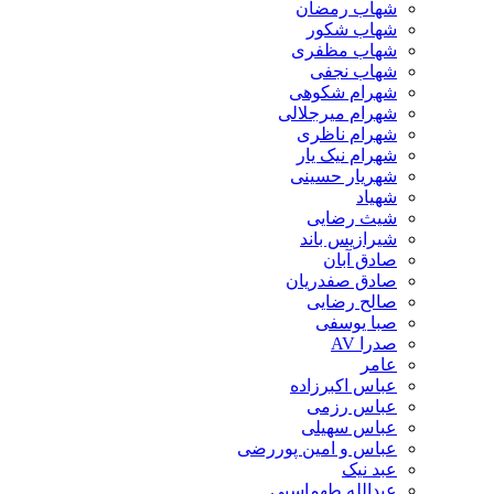
شهاب رمضان
شهاب شکور
شهاب مظفری
شهاب نجفی
شهرام شکوهی
شهرام میرجلالی
شهرام ناظری
شهرام نیک یار
شهریار حسینی
شهیاد
شیث رضایی
شیرازیس باند
صادق آبان
صادق صفدریان
صالح رضایی
صبا یوسفی
صدرا AV
عامر
عباس اکبرزاده
عباس رزمی
عباس سهیلی
عباس و امین پوررضی
عبد نیک
عبدالله طهماسبی‎