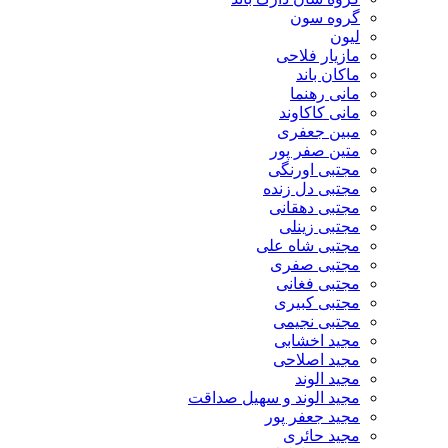
گروه سون
لیون
مازیار فلاحی
ماکان باند
مانی رهنما
مانی کاکاوند
مبین جعفری
متین صفر پور
مجتبی اورنگی
مجتبی دل زنده
مجتبی دهقانی
مجتبی زینلی
مجتبی شاه علی
مجتبی صفری
مجتبی فغانی
مجتبی کبیری
مجتبی نجیمی
مجید اخشابی
مجید اصلاحی
مجید الوند‎
مجید الوند و سهیل صداقت
مجید جعفر پور
مجید حائری