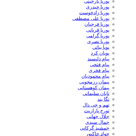
پوریا بارجینی
پوریا حیدری
پوریا زادخوست
پوریا علی مصطفی
پوریا فرجیان
پوریا قربانی
پوریا گرامی
پوریا نصری
پویا بیاتی
پویان کرد
پیام دلپسند
پیام فتحی
پیام فخری
پیام محمودیان
پیمان رزمجویی
پیمان کوهستانی
تابان سلیمانی
تگا بند
تهم و جی دال
تورج پارازیت
جلال جهانی
جمال سیدی
جمشید گرکانی
جواد خاکپور