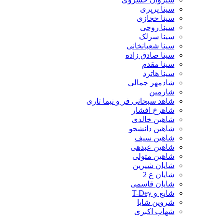
سینا پرپری
سینا حجازی
سینا روحی
سینا سرلک
سینا شعبانخانی
سینا صادق زاده
سینا مقدم
سینا هاترد
شادمهر جمالی
شارمین
شاهد سبحانی فر و نیما تاری
شاهرخ افشار
شاهین خالدی
شاهین دانشجو
شاهین سیف
شاهین عبدهی
شاهین متولی
شایان شیرین
شایان ع 2
شایان قاسمی
شایع و T-Dey
شروین شایا
شهاب اکبری