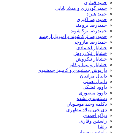
حمید قهاری
حمید گودرزی و میلاد بابایی
حمید هیراد
حمیدرضا اکبری
حمیدرضا برومند
حمیدرضا ترکاشوند
حمیدرضا ترکاشوند و امیریل ارجمند
حمیدرضا مازوچی
خشایار اعتمادی
خشایار نیک روش
خشایار نیکروش
خشایار و نیما و کانو
داریوش جمشیدی و کامبیز جمشیدی
دانیال مرادیان
دانیال نعمتی
داوود فشکی
داوود منصوری
دسته‌بندی نشده
دکلمه وحید موسویان
دی جی میلاد مظهری
دیاکو احمدی
راستین وقاری
راشا
رامتین ریسمان