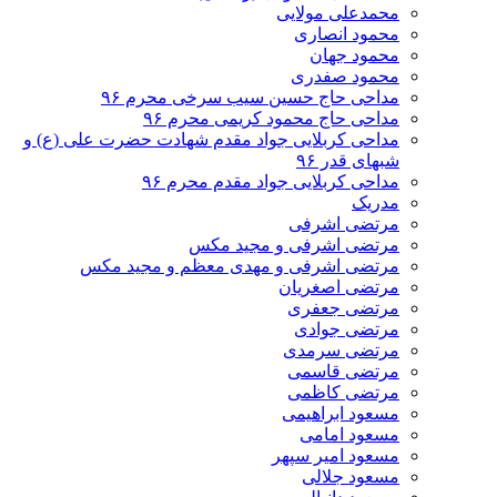
محمدعلی مولایی
محمود انصاری
محمود جهان
محمود صفدری
مداحی حاج حسین سیب سرخی محرم ۹۶
مداحی حاج محمود کریمی محرم ۹۶
مداحی کربلایی جواد مقدم شهادت حضرت علی (ع) و
شبهای قدر ۹۶
مداحی کربلایی جواد مقدم محرم ۹۶
مدریک
مرتضی اشرفی
مرتضی اشرفی و مجید مکس
مرتضی اشرفی و مهدی معظم و مجید مکس
مرتضی اصغریان
مرتضی جعفری
مرتضی جوادی
مرتضی سرمدی
مرتضی قاسمی
مرتضی کاظمی
مسعود ابراهیمی
مسعود امامی
مسعود امیر سپهر
مسعود جلالی