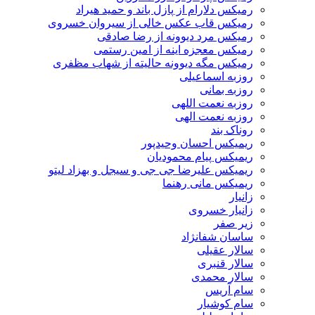
رمیکس دلارام از پازل باند و حمید هیراد
رمیکس قاب عکس خالی از سیروان خسروی
رمیکس مرد دیوونه از رضا صادقی
رمیکس معجزه اینه از امین رستمی
رمیکس مگه دیوونه حالیته از شهاب مظفری
روزبه اسماعیلی
روزبه بمانی
روزبه نعمت اللهی
روزبه نعمت الهی
روناک بند
ریمیکس احسان وحیدپور
ریمیکس پیام محمودیان
ریمیکس علیرضا جی جی و سیجل و بهزاد لیتو
ریمیکس مانی رهنما
زانیار
زانیار خسروی
زیر صفر
ساسان شفانژاد
سالار عقیلی
سالار قنبری
سالار محمدی
سام آریس
سام کوشیار