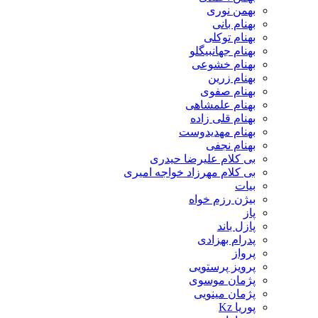
بهمن نوری
بهنام بانی
بهنام توکلی
بهنام جهانبیگلو
بهنام خشوعی
بهنام زرین
بهنام صفوی
بهنام علمشاهی
بهنام قلی زاده
بهنام مهدیدوست
بهنام نجفی
بی کلام علیرضا حیدری
بی کلام مهرزاد خواجه امیری
بیات
بیژن رزم خواه
پاز
پازل باند
پدرام بهزادی
پرواز
پرویز پرستویی
پژمان موسوی
پژمان مینویی
پوریا Kz