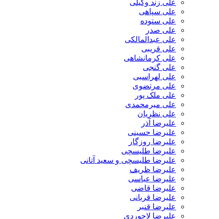
علی زند وکیلی
علی سپاهی
علی ستوده
علی صدر
علی عبدالمالکی
علی قریبی
علی کرمانشاهی
علی گنجی
علی لهراسبی
علی مرتضوی
علی ملک پور
علی میرمحمدی
علی نظریان
علیرضا آذر
علیرضا حسینی
علیرضا روزگار
علیرضا طلیسچی
علیرضا طلیسچی و سعید آتانی
علیرضا ظریف
علیرضا عباسی
علیرضا قاضی
علیرضا قربانی
علیرضا قنبر
علیرضا لاجوردی