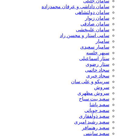
سامان جلیلی
سامان داداشی و عرفان محمدزاده
سامان دولتشاهی
سامان زیوار
سامان صادقی
سامان علیبخشی
سامی استار و محسن راد
سامیار
سامیار سعیدی
سپهر خلسه
ستار اسماعیلی
ستار رضوی
سجاد حاتمی
سجاد خیری
سرپیکو و علی سان
سروش
سروش مظهری
سعید بیت سیاح
سعید پاشا
سعید چوپانی
سعید ذولفقاری
سعید رشید امیری
سعید رهنمافر
سعید ساینس