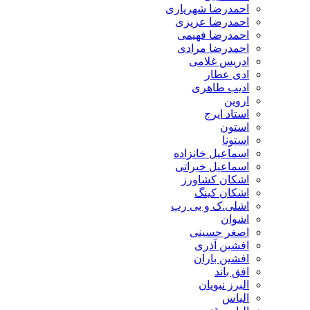
احمدرضا شهریاری
احمدرضا عزیزی
احمدرضا فهیمی
احمدرضا مرادی
ادریس غلامی
ادی عطار
ادیب طاهری
اروین
استاد ایرج
استون
استونا
اسماعیل خانزاده
اسماعیل خیراتی
اشکان کشاورز
اشکان کینگ
اشلی.ک و بی رپ
اشوان
اصغر حسینی
افشین آذری
افشین باران
افق باند
البرز نبویان
الیاس