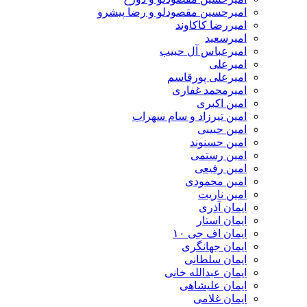
امیرحسین مقصودلو و رضا پیشرو
امیررضا کاکاوند
امیرسعید
امیرعباس آل حبیب
امیرعلی
امیرعلی پورقاسم
امیرمحمد غفاری
امین اکبری
امین تیرزاد و سام سهراب
امین حبیبی
امین حسنوند
امین رستمی
امین رفیعی
امین محمودی
امین ناریت
ایمان آذری
ایمان استار
ایمان اف جی ۱۰
ایمان جهانگری
ایمان سلطانی
ایمان عبدالله خانی
ایمان علیشاهی
ایمان غلامی