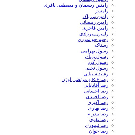
رامتین ریسمان و مصطفی باقری
رامسز
رامین بی باک
رامین رمضانی
رامین فاخری
رامین میرزادی
رحیم جوانمردی
رستاک
رسول بهرامی
رسول پویان
رسول کرد
رسول نجفی
رشید سینایی
رضا R.F و مرتضی اوژن
رضا آقابابایی
رضا احسانی
رضا احمدی
رضا اکبری
رضا بهاری
رضا بیدرام
رضا تقوی
رضا تیموری
رضا جوان