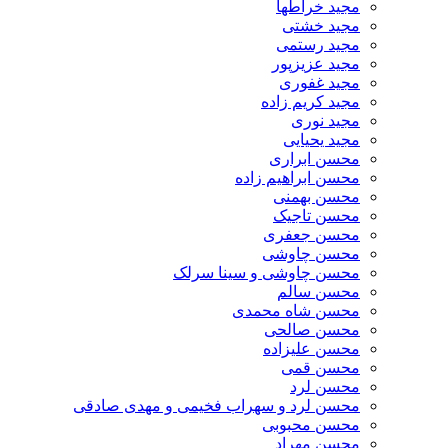
مجید خراطها
مجید خشتی
مجید رستمی
مجید عزیزپور
مجید غفوری
مجید کریم زاده
مجید نوری
مجید یحیایی
محسن ابراری
محسن ابراهیم زاده
محسن بهمنی
محسن تاجیک
محسن جعفری
محسن چاوشی
محسن چاوشی و سینا سرلک
محسن سالم
محسن شاه محمدی
محسن صالحی
محسن علیزاده
محسن قمی
محسن لرد
محسن لرد و سهراب فخیمی و مهدی صادقی
محسن محبوبی
محسن مهراد