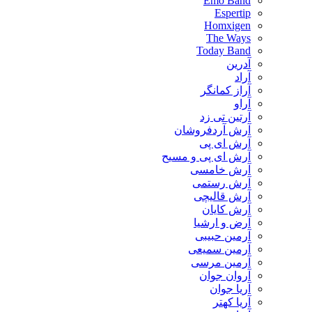
Emo Band
Espertip
Homxigen
The Ways
Today Band
آدرین
آراد
آراز کمانگر
آراو
آرتین تی زد
آرش آردفروشان
آرش ای پی
آرش ای پی و مسیح
آرش خامسی
آرش رستمی
آرش قالیچی
آرش کایان
​آرض و ارشیا
آرمین حبیبی
آرمین سمیعی
آرمین مرسی
آروان جوان
آریا جوان
آریا کهتر