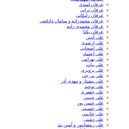
عرفان اسدی
عرفان ترابی
عرفان زلیکانی
عرفان محمدزاده و سامان داداشی
عرفان محمدی زاده
عرفان یکتا
علی آتبین
علی ارشدی
علی اصحابی
علی اعتماد
علی بهرامی
علی بیات
علی پرویزی
علی پی جی
علی پیشتاز و مهدی آذر
علی توحید
علی جعفری
علی حبیبی
علی حسن پور
علی حسینی
علی خادمی
علی دشتی
علی رمضانپور و آمین بند