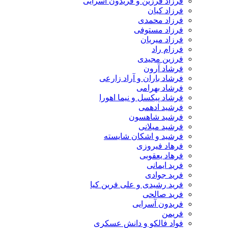
فرزاد فرزین و فریدون آسرایی
فرزاد کیان
فرزاد محمدی
فرزاد مستوفی
فرزاد میریان
فرزام راد
فرزین مجیدی
فرشاد آرون
فرشاد باران و آراد زارعی
فرشاد بهرامی
فرشاد پیکسل و نیما اهورا
فرشید ادهمی
فرشید شاهسون
فرشید میلانی
فرشید و اشکان شایسته
فرهاد فیروزی
فرهاد یعقوبی
فرید ایمانی
فرید جوادی
فرید رشیدی و علی فرین کیا
فرید صالحی
فریدون آسرایی
فریمن
فواد فالکو و دانش عسکری