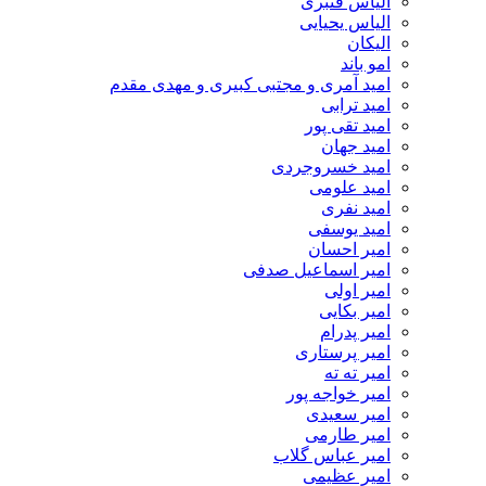
الیاس قنبرى
الیاس یحیایی
الیکان
امو باند
امید آمری و مجتبی کبیری و مهدى مقدم
امید ترابی
امید تقی پور
امید جهان
امید خسروجردی
امید علومی
امید نفری
امید یوسفی
امیر احسان
امیر اسماعیل صدفی
امیر اولی
امیر بکایی
امیر پدرام
امیر پرستاری
امیر ته ته
امیر خواجه پور
امیر سعیدی
امیر طارمی
امیر عباس گلاب
امیر عظیمی