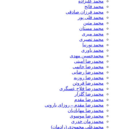
محمد علیزاده
محمد فاتح
محمد فرزان صادقی
محمد قلی پور
محمد متین
محمد مستان
محمد میری
محمد نصیری
محمد نورنیا
محمد یاوری
محمدحسین مهدی
محمدرضا امینی
محمدرضا حاتمی
محمدرضا رضایی
محمدرضا روزبه
محمدرضا فروتن
محمدرضا فلاح عسگری
محمدرضا گلزار
محمدرضا مقدم
محمدرضا مقدم – روزای بارونی
محمدرضا مهابادیان
محمدرضا موسوی
محمدزمان خدری
محمدعلی محمودی (رادمان)