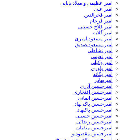
امیر عظیمی و میلاد بابایی
امیر علی
امیر فخرالدین
امیر فرجام
امیر فلاح حسینی
امیر گلایه
امیر مسعود امیری
امیر مسعود صدیق
امیر نشاطی
امیر نعیمی
امیر وکیلی
امیر یاوری
امیر یگانه
امیربهادر
امیرحسین آذری
امیرحسین افتخاری
امیرحسین ایمانی
امیرحسین پاک نهاد
امیرحسین پاکنهاد
امیرحسین حسینی
امیرحسین رضائی
امیرحسین متقیان
امیرحسین مقصودلو
امیرحسین مقصودلو و دوزخ