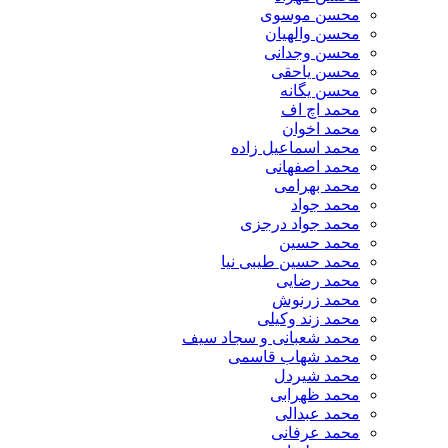
محسن موسوی
محسن والهیان
محسن وجدانی
محسن یاحقی
محسن یگانه
محمد اچ اف
محمد اخوان
محمد اسماعیل زاده
محمد اصفهانی
محمد بهرامی
محمد جواد
محمد جواد درجزی
محمد حسین
محمد حسین طیبی نیا
محمد رضایی
محمد زرنوش
محمد زند وکیلی
محمد شعبانی و سجاد سیف
محمد شهاب قاسمی
​محمد شیردل
محمد ظهرابی
محمد عبدالی
محمد عرفانی