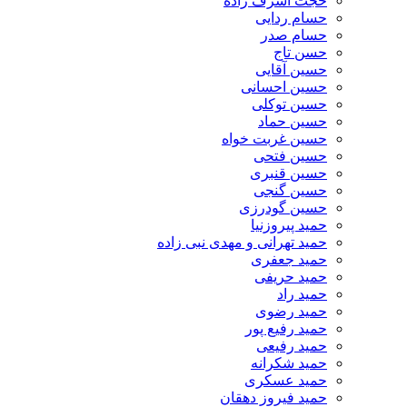
حجت اشرف زاده
حسام ردایی
حسام صدر
حسن تاج
حسین آقایی
حسین احسانی
حسین توکلی
حسین حماد
حسین غربت خواه
حسین فتحی
حسین قنبری
حسین گنجی
حسین گودرزی
حمید پیروزنیا
حمید تهرانی و مهدی نبی زاده
حمید جعفری
حمید حریفی
حمید راد
حمید رضوی
حمید رفیع پور
حمید رفیعی
حمید شکرانه
حمید عسکری
حمید فیروز دهقان