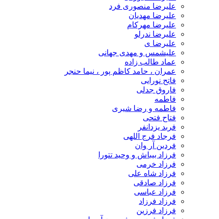
علیرضا منصوری فرد
علیرضا مهدیان
علیرضا مهرکام
علیرضا ندرلو
علیرضا ی
علیشمس و مهدی جهانی
عماد طالب زاده
عمران ، حامد کاظم پور ، نیما حنجر
فاتح نورایی
فاروق جدلی
فاطمه
فاطمه و رضا شیری
فتاح فتحی
فربد یزدانفر
فرجاد فرج اللهی
فردین آر وان
فرزاد بیباش و وحید تتورا
فرزاد خرمی
فرزاد شاه علی
فرزاد صادقی
فرزاد عباسی
فرزاد فرزاد
فرزاد فرزین