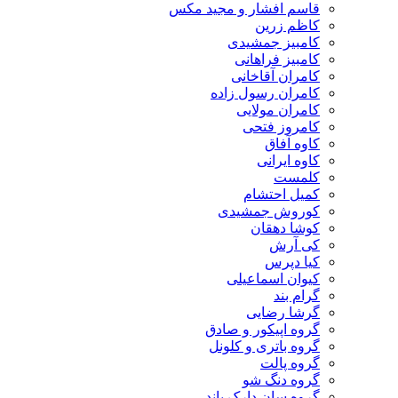
قاسم افشار و مجید مکس
کاظم زرین
کامبیز جمشیدی
کامبیز فراهانی
کامران آقاخانی
کامران رسول زاده
کامران مولایی
کامروز فتحی
کاوه آفاق
کاوه ایرانی
کلمست
کمیل احتشام
کوروش جمشیدی
کوشا دهقان
کی آرش
کیا دپرس
کیوان اسماعیلی
گرام بند
گرشا رضایی
گروه اپیکور و صادق
گروه باتری و کلونل
گروه پالت
گروه دنگ شو
گروه سان دارک باند