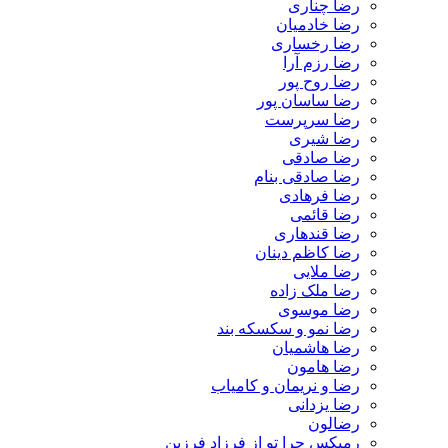
رضا چناری
رضا خادمیان
رضا رخساری
رضا رزم آرا
رضا روح پور
رضا ساسان پور
رضا سرپرست
رضا شیری
رضا صادقی
رضا صادقی بنام
رضا فرهادی
رضا قائمی
رضا قندهاری
رضا کاظم دینان
رضا ملایی
رضا ملک زاده
رضا موسوی
رضا نمو و سکسکه بند
رضا هاشمیان
رضا هامون
رضا و نریمان و کامیاب
رضا یزدانی
رضالون
رمیکس چرا تو از فرزاد فرزین