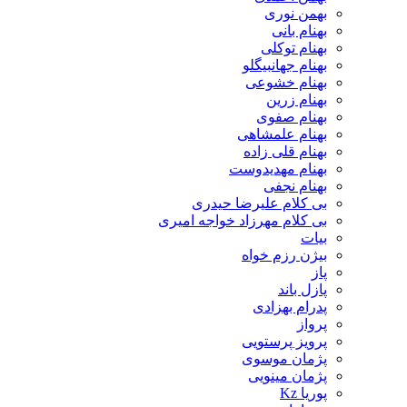
بهمن نوری
بهنام بانی
بهنام توکلی
بهنام جهانبیگلو
بهنام خشوعی
بهنام زرین
بهنام صفوی
بهنام علمشاهی
بهنام قلی زاده
بهنام مهدیدوست
بهنام نجفی
بی کلام علیرضا حیدری
بی کلام مهرزاد خواجه امیری
بیات
بیژن رزم خواه
پاز
پازل باند
پدرام بهزادی
پرواز
پرویز پرستویی
پژمان موسوی
پژمان مینویی
پوریا Kz