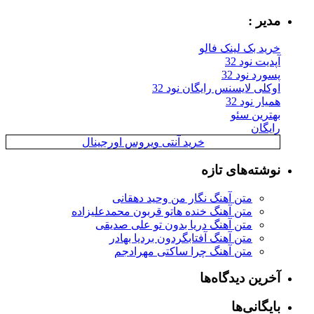
مدیر :
خرید بک لینک فالو
آپدیت نود 32
پسورد نود 32
اوکلی لایسنس رایگان نود 32
همیار نود 32
بهترین سئو
رایگان
خرید آنتی ویروس اورجینال
نوشته‌های تازه
متن آهنگ نگار من وحید دهقانی
متن آهنگ خنده هاتو قربون محمدعلیزاده
متن آهنگ دریا بدون تو علی صدیقی
متن آهنگ آفتابگردون بردیا بهادر
متن آهنگ چرا ساکتی مهرادجم
آخرین دیدگاه‌ها
بایگانی‌ها