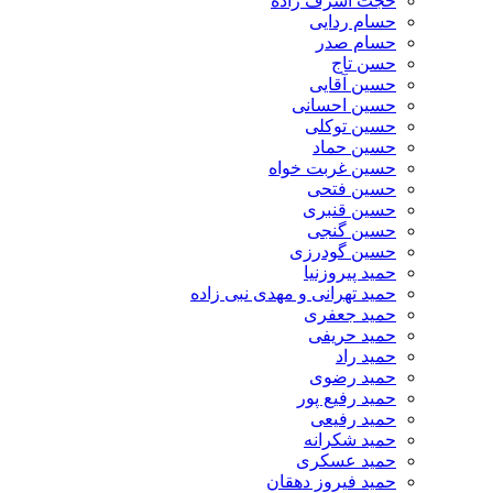
حجت اشرف زاده
حسام ردایی
حسام صدر
حسن تاج
حسین آقایی
حسین احسانی
حسین توکلی
حسین حماد
حسین غربت خواه
حسین فتحی
حسین قنبری
حسین گنجی
حسین گودرزی
حمید پیروزنیا
حمید تهرانی و مهدی نبی زاده
حمید جعفری
حمید حریفی
حمید راد
حمید رضوی
حمید رفیع پور
حمید رفیعی
حمید شکرانه
حمید عسکری
حمید فیروز دهقان