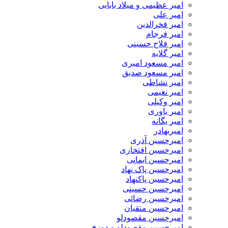
امیر عظیمی و میلاد بابایی
امیر علی
امیر فخرالدین
امیر فرجام
امیر فلاح حسینی
امیر گلایه
امیر مسعود امیری
امیر مسعود صدیق
امیر نشاطی
امیر نعیمی
امیر وکیلی
امیر یاوری
امیر یگانه
امیربهادر
امیرحسین آذری
امیرحسین افتخاری
امیرحسین ایمانی
امیرحسین پاک نهاد
امیرحسین پاکنهاد
امیرحسین حسینی
امیرحسین رضائی
امیرحسین متقیان
امیرحسین مقصودلو
امیرحسین مقصودلو و دوزخ