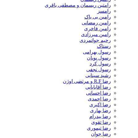
رامتین ریسمان و مصطفی باقری
رامسز
رامین بی باک
رامین رمضانی
رامین فاخری
رامین میرزادی
رحیم جوانمردی
رستاک
رسول بهرامی
رسول پویان
رسول کرد
رسول نجفی
رشید سینایی
رضا R.F و مرتضی اوژن
رضا آقابابایی
رضا احسانی
رضا احمدی
رضا اکبری
رضا بهاری
رضا بیدرام
رضا تقوی
رضا تیموری
رضا جوان