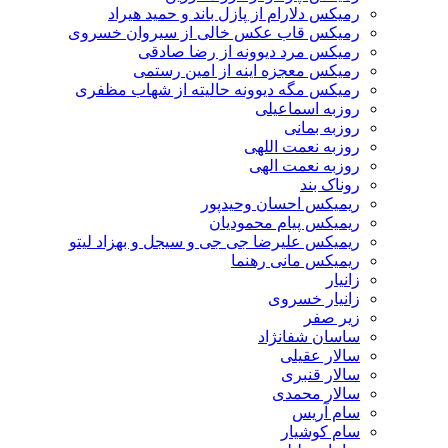
رمیکس دلارام از پازل باند و حمید هیراد
رمیکس قاب عکس خالی از سیروان خسروی
رمیکس مرد دیوونه از رضا صادقی
رمیکس معجزه اینه از امین رستمی
رمیکس مگه دیوونه حالیته از شهاب مظفری
روزبه اسماعیلی
روزبه بمانی
روزبه نعمت اللهی
روزبه نعمت الهی
روناک بند
ریمیکس احسان وحیدپور
ریمیکس پیام محمودیان
ریمیکس علیرضا جی جی و سیجل و بهزاد لیتو
ریمیکس مانی رهنما
زانیار
زانیار خسروی
زیر صفر
ساسان شفانژاد
سالار عقیلی
سالار قنبری
سالار محمدی
سام آریس
سام کوشیار