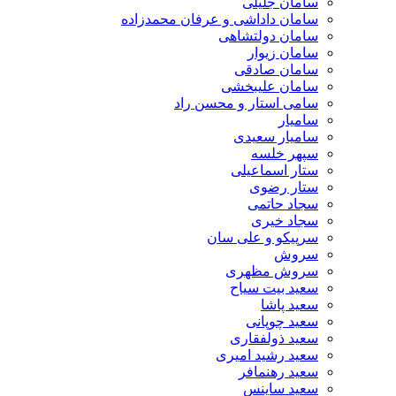
سامان جلیلی
سامان داداشی و عرفان محمدزاده
سامان دولتشاهی
سامان زیوار
سامان صادقی
سامان علیبخشی
سامی استار و محسن راد
سامیار
سامیار سعیدی
سپهر خلسه
ستار اسماعیلی
ستار رضوی
سجاد حاتمی
سجاد خیری
سرپیکو و علی سان
سروش
سروش مظهری
سعید بیت سیاح
سعید پاشا
سعید چوپانی
سعید ذولفقاری
سعید رشید امیری
سعید رهنمافر
سعید ساینس