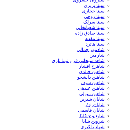
سینا پرپری
سینا حجازی
سینا روحی
سینا سرلک
سینا شعبانخانی
سینا صادق زاده
سینا مقدم
سینا هاترد
شادمهر جمالی
شارمین
شاهد سبحانی فر و نیما تاری
شاهرخ افشار
شاهین خالدی
شاهین دانشجو
شاهین سیف
شاهین عبدهی
شاهین متولی
شایان شیرین
شایان ع 2
شایان قاسمی
شایع و T-Dey
شروین شایا
شهاب اکبری