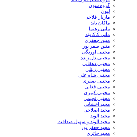
گروه سون
لیون
مازیار فلاحی
ماکان باند
مانی رهنما
مانی کاکاوند
مبین جعفری
متین صفر پور
مجتبی اورنگی
مجتبی دل زنده
مجتبی دهقانی
مجتبی زینلی
مجتبی شاه علی
مجتبی صفری
مجتبی فغانی
مجتبی کبیری
مجتبی نجیمی
مجید اخشابی
مجید اصلاحی
مجید الوند‎
مجید الوند و سهیل صداقت
مجید جعفر پور
مجید حائری