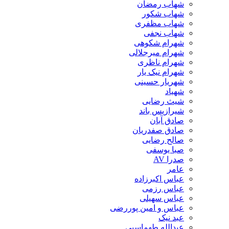
شهاب رمضان
شهاب شکور
شهاب مظفری
شهاب نجفی
شهرام شکوهی
شهرام میرجلالی
شهرام ناظری
شهرام نیک یار
شهریار حسینی
شهیاد
شیث رضایی
شیرازیس باند
صادق آبان
صادق صفدریان
صالح رضایی
صبا یوسفی
صدرا AV
عامر
عباس اکبرزاده
عباس رزمی
عباس سهیلی
عباس و امین پوررضی
عبد نیک
عبدالله طهماسبی‎