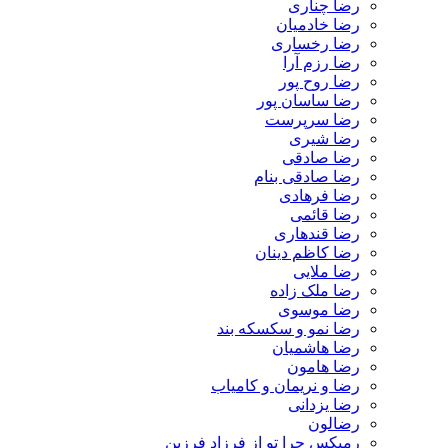
رضا چناری
رضا خادمیان
رضا رخساری
رضا رزم آرا
رضا روح پور
رضا ساسان پور
رضا سرپرست
رضا شیری
رضا صادقی
رضا صادقی بنام
رضا فرهادی
رضا قائمی
رضا قندهاری
رضا کاظم دینان
رضا ملایی
رضا ملک زاده
رضا موسوی
رضا نمو و سکسکه بند
رضا هاشمیان
رضا هامون
رضا و نریمان و کامیاب
رضا یزدانی
رضالون
رمیکس چرا تو از فرزاد فرزین