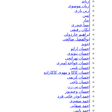
آریابد
آریان موسوی
آرین یاری
آمین
آیدار
آیسا حیدری
آیکان رفیعی
ابراهیم چاردولی
ابوالفضل صالحی
اجوید
احسان اراتو
احسان پیوندی
احسان تهرانچی
احسان خواجه امیری
احسان غیبی
احسان کاکا و مهدی کاکازاده
احسان کریمی
احسان ناجی
احسان نی زن
احسان وحیدپور
احمد ابوذر خانی فرد
احمد سعیدی
احمد صفایی
احمد نایبی