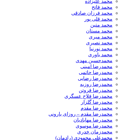
محمد علیزاده
محمد فاتح
محمد فرزان صادقی
محمد قلی پور
محمد متین
محمد مستان
محمد میری
محمد نصیری
محمد نورنیا
محمد یاوری
محمدحسین مهدی
محمدرضا امینی
محمدرضا حاتمی
محمدرضا رضایی
محمدرضا روزبه
محمدرضا فروتن
محمدرضا فلاح عسگری
محمدرضا گلزار
محمدرضا مقدم
محمدرضا مقدم – روزای بارونی
محمدرضا مهابادیان
محمدرضا موسوی
محمدزمان خدری
محمدعلی محمودی (رادمان)