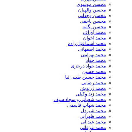
محسن موسوی
محسن والهیان
محسن وجدانی
محسن یاحقی
محسن یگانه
محمد اچ اف
محمد اخوان
محمد اسماعیل زاده
محمد اصفهانی
محمد بهرامی
محمد جواد
محمد جواد درجزی
محمد حسین
محمد حسین طیبی نیا
محمد رضایی
محمد زرنوش
محمد زند وکیلی
محمد شعبانی و سجاد سیف
محمد شهاب قاسمی
​محمد شیردل
محمد ظهرابی
محمد عبدالی
محمد عرفانی