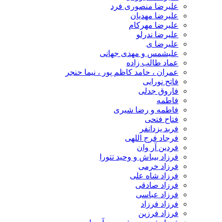
علیرضا منصوری فرد
علیرضا مهدیان
علیرضا مهرکام
علیرضا ندرلو
علیرضا ی
علیشمس و مهدی جهانی
عماد طالب زاده
عمران ، حامد کاظم پور ، نیما حنجر
فاتح نورایی
فاروق جدلی
فاطمه
فاطمه و رضا شیری
فتاح فتحی
فربد یزدانفر
فرجاد فرج اللهی
فردین آر وان
فرزاد بیباش و وحید تتورا
فرزاد خرمی
فرزاد شاه علی
فرزاد صادقی
فرزاد عباسی
فرزاد فرزاد
فرزاد فرزین