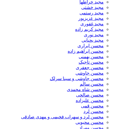
مجید خراطها
مجید خشتی
مجید رستمی
مجید عزیزپور
مجید غفوری
مجید کریم زاده
مجید نوری
مجید یحیایی
محسن ابراری
محسن ابراهیم زاده
محسن بهمنی
محسن تاجیک
محسن جعفری
محسن چاوشی
محسن چاوشی و سینا سرلک
محسن سالم
محسن شاه محمدی
محسن صالحی
محسن علیزاده
محسن قمی
محسن لرد
محسن لرد و سهراب فخیمی و مهدی صادقی
محسن محبوبی
محسن مهراد