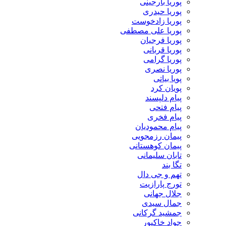
پوریا بارجینی
پوریا حیدری
پوریا زادخوست
پوریا علی مصطفی
پوریا فرجیان
پوریا قربانی
پوریا گرامی
پوریا نصری
پویا بیاتی
پویان کرد
پیام دلپسند
پیام فتحی
پیام فخری
پیام محمودیان
پیمان رزمجویی
پیمان کوهستانی
تابان سلیمانی
تگا بند
تهم و جی دال
تورج پارازیت
جلال جهانی
جمال سیدی
جمشید گرکانی
جواد خاکپور