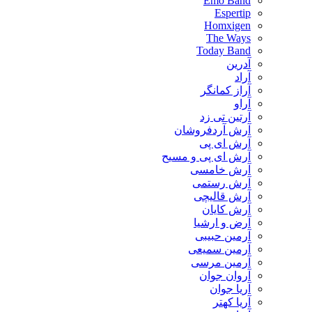
Emo Band
Espertip
Homxigen
The Ways
Today Band
آدرین
آراد
آراز کمانگر
آراو
آرتین تی زد
آرش آردفروشان
آرش ای پی
آرش ای پی و مسیح
آرش خامسی
آرش رستمی
آرش قالیچی
آرش کایان
​آرض و ارشیا
آرمین حبیبی
آرمین سمیعی
آرمین مرسی
آروان جوان
آریا جوان
آریا کهتر