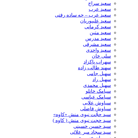
سعید سراج
سعید عرب
سعید عرب – چه ساده رفتی
سعید علیپوریان
سعید کرمانی
سعید متین
سعید مدرس
سعید مشرقی
سعید واحدی
سلی خان
سهراب پاکزاد
سهند طالب زاده
سهیل جامی
سهیل راد
سهیل محمدی
سیامک خانلو
سیامک عباسی
سیاوش علایی
سیاوش فاضلی
سید حجّت نبوی منش «کاوه»
سید حجت نبوی منش ( کاوه )
سید حسین حسینى
سید سجاد میر علائی
سیروان خسروی