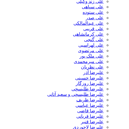
علی زند وکیلی
علی سپاهی
علی ستوده
علی صدر
علی عبدالمالکی
علی قریبی
علی کرمانشاهی
علی گنجی
علی لهراسبی
علی مرتضوی
علی ملک پور
علی میرمحمدی
علی نظریان
علیرضا آذر
علیرضا حسینی
علیرضا روزگار
علیرضا طلیسچی
علیرضا طلیسچی و سعید آتانی
علیرضا ظریف
علیرضا عباسی
علیرضا قاضی
علیرضا قربانی
علیرضا قنبر
علیرضا لاجوردی