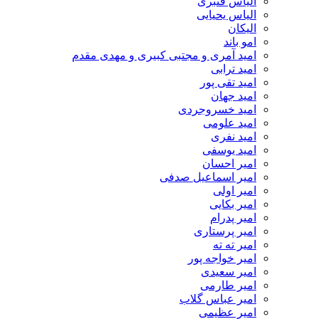
الیاس قنبرى
الیاس یحیایی
الیکان
امو باند
امید آمری و مجتبی کبیری و مهدى مقدم
امید ترابی
امید تقی پور
امید جهان
امید خسروجردی
امید علومی
امید نفری
امید یوسفی
امیر احسان
امیر اسماعیل صدفی
امیر اولی
امیر بکایی
امیر پدرام
امیر پرستاری
امیر ته ته
امیر خواجه پور
امیر سعیدی
امیر طارمی
امیر عباس گلاب
امیر عظیمی