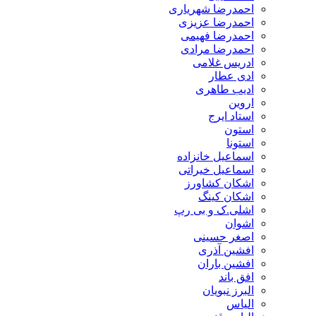
احمدرضا شهریاری
احمدرضا عزیزی
احمدرضا فهیمی
احمدرضا مرادی
ادریس غلامی
ادی عطار
ادیب طاهری
اروین
استاد ایرج
استون
استونا
اسماعیل خانزاده
اسماعیل خیراتی
اشکان کشاورز
اشکان کینگ
اشلی.ک و بی رپ
اشوان
اصغر حسینی
افشین آذری
افشین باران
افق باند
البرز نبویان
الیاس