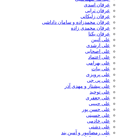
عرفان اسدی
عرفان ترابی
عرفان زلیکانی
عرفان محمدزاده و سامان داداشی
عرفان محمدی زاده
عرفان یکتا
علی آتبین
علی ارشدی
علی اصحابی
علی اعتماد
علی بهرامی
علی بیات
علی پرویزی
علی پی جی
علی پیشتاز و مهدی آذر
علی توحید
علی جعفری
علی حبیبی
علی حسن پور
علی حسینی
علی خادمی
علی دشتی
علی رمضانپور و آمین بند