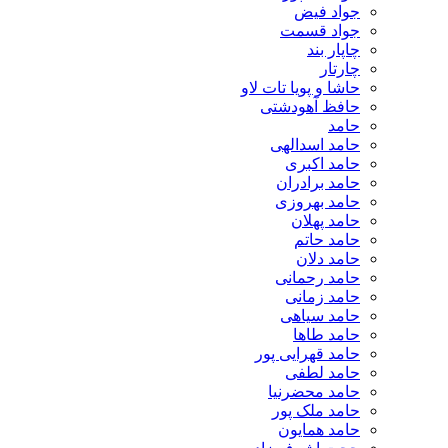
جواد فیض
جواد قسمت
چاپار بند
چارتار
حاشا و پویا تات لاو
حافظ آهودشتی
حامد
حامد اسدالهی
حامد اکبری
حامد برادران
حامد بهروزی
حامد پهلان
حامد حاتم
حامد دلان
حامد رحمانی
حامد زمانی
حامد سیاهی
حامد طاها
حامد قهرایی پور
حامد لطفی
حامد محضرنیا
حامد ملک پور
حامد همایون