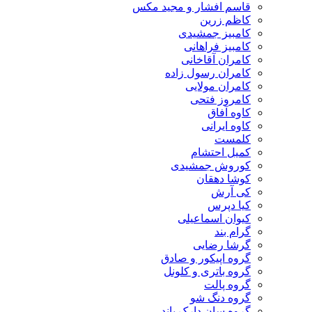
قاسم افشار و مجید مکس
کاظم زرین
کامبیز جمشیدی
کامبیز فراهانی
کامران آقاخانی
کامران رسول زاده
کامران مولایی
کامروز فتحی
کاوه آفاق
کاوه ایرانی
کلمست
کمیل احتشام
کوروش جمشیدی
کوشا دهقان
کی آرش
کیا دپرس
کیوان اسماعیلی
گرام بند
گرشا رضایی
گروه اپیکور و صادق
گروه باتری و کلونل
گروه پالت
گروه دنگ شو
گروه سان دارک باند