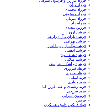
فرزاد فرزین و فریدون آسرایی
فرزاد کیان
فرزاد محمدی
فرزاد مستوفی
فرزاد میریان
فرزام راد
فرزین مجیدی
فرشاد آرون
فرشاد باران و آراد زارعی
فرشاد بهرامی
فرشاد پیکسل و نیما اهورا
فرشید ادهمی
فرشید شاهسون
فرشید میلانی
فرشید و اشکان شایسته
فرهاد فیروزی
فرهاد یعقوبی
فرید ایمانی
فرید جوادی
فرید رشیدی و علی فرین کیا
فرید صالحی
فریدون آسرایی
فریمن
فواد فالکو و دانش عسکری