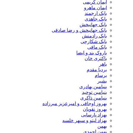
ایمان کریمی
ایمان ماهرو
بابک ارجمند
بابک جاهدی
بابک جهانبخش
بابک جهانبخش و رضا صادقی
بابک رادمنش
بابک شکارچی
بابک مافی
باروک بند و ایضا
باکتری خان
باهر
بردیا مقدم
برسام
بشیر
بنیامین بهادری
بنیامین توحید
بنیامین ذاکری
بهروز اوجاقی و امیرعزیز میرزاده
بهروز نقویان
بهزاد پارسایی
بهزاد لیتو و سپهر خلسه
بهمن
بهمن احمدی