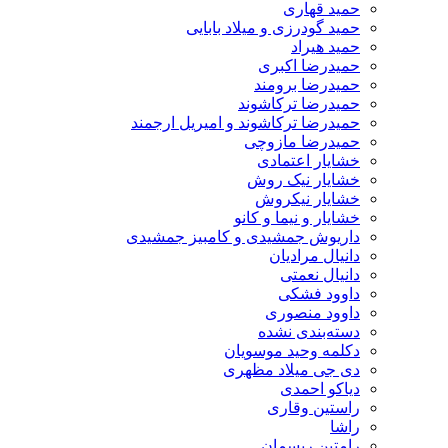
حمید قهاری
حمید گودرزی و میلاد بابایی
حمید هیراد
حمیدرضا اکبری
حمیدرضا برومند
حمیدرضا ترکاشوند
حمیدرضا ترکاشوند و امیریل ارجمند
حمیدرضا مازوچی
خشایار اعتمادی
خشایار نیک روش
خشایار نیکروش
خشایار و نیما و کانو
داریوش جمشیدی و کامبیز جمشیدی
دانیال مرادیان
دانیال نعمتی
داوود فشکی
داوود منصوری
دسته‌بندی نشده
دکلمه وحید موسویان
دی جی میلاد مظهری
دیاکو احمدی
راستین وقاری
راشا
رامتین ریسمان