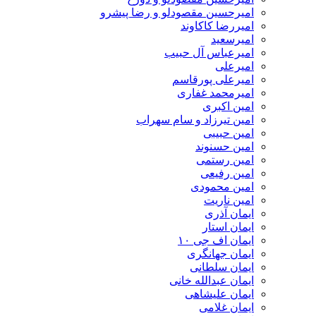
امیرحسین مقصودلو و رضا پیشرو
امیررضا کاکاوند
امیرسعید
امیرعباس آل حبیب
امیرعلی
امیرعلی پورقاسم
امیرمحمد غفاری
امین اکبری
امین تیرزاد و سام سهراب
امین حبیبی
امین حسنوند
امین رستمی
امین رفیعی
امین محمودی
امین ناریت
ایمان آذری
ایمان استار
ایمان اف جی ۱۰
ایمان جهانگری
ایمان سلطانی
ایمان عبدالله خانی
ایمان علیشاهی
ایمان غلامی