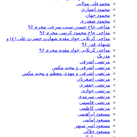
محمدعلی مولایی
محمود انصاری
محمود جهان
محمود صفدری
مداحی حاج حسین سیب سرخی محرم ۹۶
مداحی حاج محمود کریمی محرم ۹۶
مداحی کربلایی جواد مقدم شهادت حضرت علی (ع) و
شبهای قدر ۹۶
مداحی کربلایی جواد مقدم محرم ۹۶
مدریک
مرتضی اشرفی
مرتضی اشرفی و مجید مکس
مرتضی اشرفی و مهدی معظم و مجید مکس
مرتضی اصغریان
مرتضی جعفری
مرتضی جوادی
مرتضی سرمدی
مرتضی قاسمی
مرتضی کاظمی
مسعود ابراهیمی
مسعود امامی
مسعود امیر سپهر
مسعود جلالی