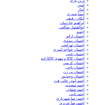
آرین یاری
آمین
آیدار
آیسا حیدری
آیکان رفیعی
ابراهیم چاردولی
ابوالفضل صالحی
اجوید
احسان اراتو
احسان پیوندی
احسان تهرانچی
احسان خواجه امیری
احسان غیبی
احسان کاکا و مهدی کاکازاده
احسان کریمی
احسان ناجی
احسان نی زن
احسان وحیدپور
احمد ابوذر خانی فرد
احمد سعیدی
احمد صفایی
احمد نایبی
احمدرضا شهریاری
احمدرضا عزیزی