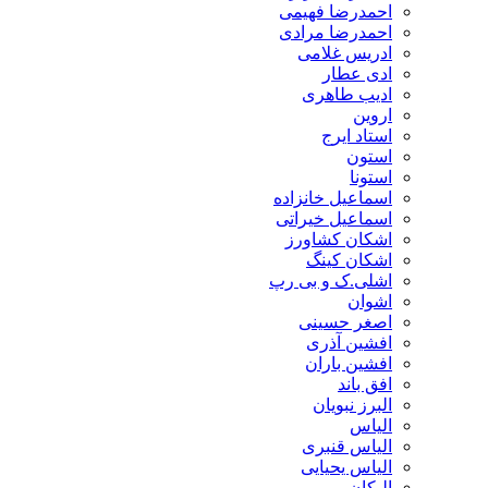
احمدرضا فهیمی
احمدرضا مرادی
ادریس غلامی
ادی عطار
ادیب طاهری
اروین
استاد ایرج
استون
استونا
اسماعیل خانزاده
اسماعیل خیراتی
اشکان کشاورز
اشکان کینگ
اشلی.ک و بی رپ
اشوان
اصغر حسینی
افشین آذری
افشین باران
افق باند
البرز نبویان
الیاس
الیاس قنبرى
الیاس یحیایی
الیکان