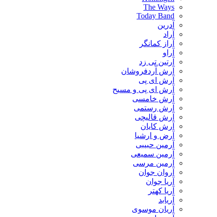
The Ways
Today Band
آدرین
آراد
آراز کمانگر
آراو
آرتین تی زد
آرش آردفروشان
آرش ای پی
آرش ای پی و مسیح
آرش خامسی
آرش رستمی
آرش قالیچی
آرش کایان
​آرض و ارشیا
آرمین حبیبی
آرمین سمیعی
آرمین مرسی
آروان جوان
آریا جوان
آریا کهتر
آریابد
آریان موسوی