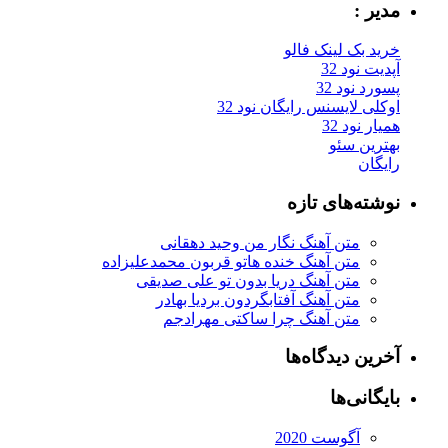
مدیر :
خرید بک لینک فالو
آپدیت نود 32
پسورد نود 32
اوکلی لایسنس رایگان نود 32
همیار نود 32
بهترین سئو
رایگان
نوشته‌های تازه
متن آهنگ نگار من وحید دهقانی
متن آهنگ خنده هاتو قربون محمدعلیزاده
متن آهنگ دریا بدون تو علی صدیقی
متن آهنگ آفتابگردون بردیا بهادر
متن آهنگ چرا ساکتی مهرادجم
آخرین دیدگاه‌ها
بایگانی‌ها
آگوست 2020