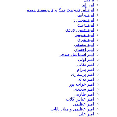
امو باند
امید آمری و مجتبی کبیری و مهدى مقدم
امید ترابی
امید تقی پور
امید جهان
امید خسروجردی
امید علومی
امید نفری
امید یوسفی
امیر احسان
امیر اسماعیل صدفی
امیر اولی
امیر بکایی
امیر پدرام
امیر پرستاری
امیر ته ته
امیر خواجه پور
امیر سعیدی
امیر طارمی
امیر عباس گلاب
امیر عظیمی
امیر عظیمی و میلاد بابایی
امیر علی